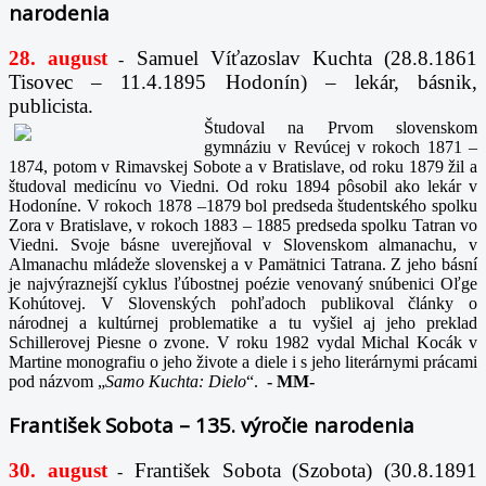
narodenia
28. august
Samuel Víťazoslav Kuchta (28.8.1861
-
Tisovec – 11.4.1895 Hodonín) – lekár, básnik,
publicista.
Študoval na Prvom slovenskom
gymnáziu v Revúcej v rokoch 1871 –
1874, potom v Rimavskej Sobote a v Bratislave, od roku 1879 žil a
študoval medicínu vo Viedni. Od roku 1894 pôsobil ako lekár v
Hodoníne. V rokoch 1878 –1879 bol predseda študentského spolku
Zora v Bratislave, v rokoch 1883 – 1885 predseda spolku Tatran vo
Viedni. Svoje básne uverejňoval v Slovenskom almanachu, v
Almanachu mládeže slovenskej a v Pamätnici Tatrana. Z jeho básní
je najvýraznejší cyklus ľúbostnej poézie venovaný snúbenici Oľge
Kohútovej. V Slovenských pohľadoch publikoval články o
národnej a kultúrnej problematike a tu vyšiel aj jeho preklad
Schillerovej Piesne o zvone. V roku 1982 vydal Michal Kocák v
Martine monografiu o jeho živote a diele i s jeho literárnymi prácami
pod názvom „
Samo Kuchta: Dielo
“.
-
MM-
František Sobota – 135. výročie narodenia
30. august
František Sobota (Szobota) (30.8.1891
-