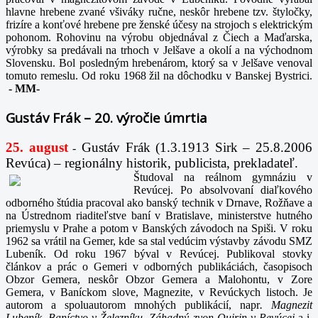
hlavne hrebene zvané všiváky ručne, neskôr hrebene tzv. štyločky,
frizíre a konťové hrebene pre ženské účesy na strojoch s elektrickým
pohonom. Rohovinu na výrobu objednával z Čiech a Maďarska,
výrobky sa predávali na trhoch v Jelšave a okolí a na východnom
Slovensku. Bol posledným hrebenárom, ktorý sa v Jelšave venoval
tomuto remeslu. Od roku 1968 žil na dôchodku v Banskej Bystrici.
-
MM-
Gustáv Frák – 20. výročie úmrtia
25. august
Gustáv Frák
(1.3.1913 Sirk – 25.8.2006
-
Revúca) – regionálny historik, publicista, prekladateľ.
Študoval na reálnom gymnáziu v
Revúcej. Po absolvovaní diaľkového
odborného štúdia pracoval ako banský technik v Drnave, Rožňave a
na Ústrednom riaditeľstve baní v Bratislave, ministerstve hutného
priemyslu v Prahe a potom v Banských závodoch na Spiši. V roku
1962 sa vrátil na Gemer, kde sa stal vedúcim výstavby závodu SMZ
Lubeník. Od roku 1967 býval v Revúcej. Publikoval stovky
článkov a prác o Gemeri v odborných publikáciách, časopisoch
Obzor Gemera, neskôr Obzor Gemera a Malohontu, v Zore
Gemera, v Baníckom slove, Magnezite, v Revúckych listoch. Je
autorom a spoluautorom mnohých publikácií, napr
. Magnezit
Lubeník, Baníctvo v Železníku, Záhadný zvon Quirin v Revúcej
a i.