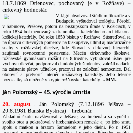
18.7.1869 Drienovec, pochovaný je v Rožňave) –
cirkevný hodnostár.
V Jágri absolvoval štúdium filozofie a v
Budapešti vyštudoval teológiu. Pôsobil
v Sabinove, Prešove, potom na biskupskom úrade v Košiciach, v
roku 1834 bol menovaný za kanonika – katedrálneho archidiakona
košickej katedrály. Od roku 1850 biskup v Rožňave. Sústreďoval sa
na úpravu cirkevných pomerov na biskupstve, utlmil aj maďarizačné
snahy v rožňavskej diecéze, kde Slováci v cirkevnej hierarchii
zaujímali rovnocenné postavenie. Mecén cirkevného školstva,
rožňavské gymnázium rozšíril na 8-triedne, vybudoval ústav pre
výchovu dievčat, podporoval chudobných študentov, založil nadáciu
na zaistenie platov učiteľov, pracoval na založení nemocnice. Dal
obnoviť a pretvoriť interiér rožňavskej katedrály. Jeho telesné
pozostatky sú uložené v krypte rožňavskej katedrály.
-
MM-
Ján Polomský – 45. výročie úmrtia
20. august
Ján Polomský (7.12.1896 Jelšava –
-
20.8.1981 Banská Bystrica) – hrebenár.
Základnú školu navštevoval v Jelšave, za hrebenára sa vyučil u
svojho otca a pokračoval v hrebenárskom remesle aj po jeho smrti
spolu s matkou a bratom Samuelom v jeho dielni. Po r. 1951
pracoval v magnezitovom závode v Lubeníku. Pôvodne vyrábal