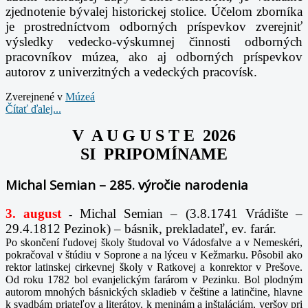
zjednotenie bývalej historickej stolice. Účelom zborníka
je prostredníctvom odborných príspevkov zverejniť
výsledky vedecko-výskumnej činnosti odborných
pracovníkov múzea, ako aj odborných príspevkov
autorov z univerzitných a vedeckých pracovísk.
Zverejnené v
Múzeá
Čítať ďalej...
V A U G U S T E 2026
SI PRIPOMÍNAME
Michal Semian – 285. výročie narodenia
3. august
Michal Semian – (3.8.1741 Vrádište –
-
29.4.1812 Pezinok) – básnik, prekladateľ, ev. farár.
Po skončení ľudovej školy študoval vo Vádosfalve a v Nemeskéri,
pokračoval v štúdiu v Soprone a na lýceu v Kežmarku. Pôsobil ako
rektor latinskej cirkevnej školy v Ratkovej a konrektor v Prešove.
Od roku 1782 bol evanjelickým farárom v Pezinku. Bol plodným
autorom mnohých básnických skladieb v češtine a latinčine, hlavne
k svadbám priateľov a literátov, k meninám a inštaláciám, veršov pri