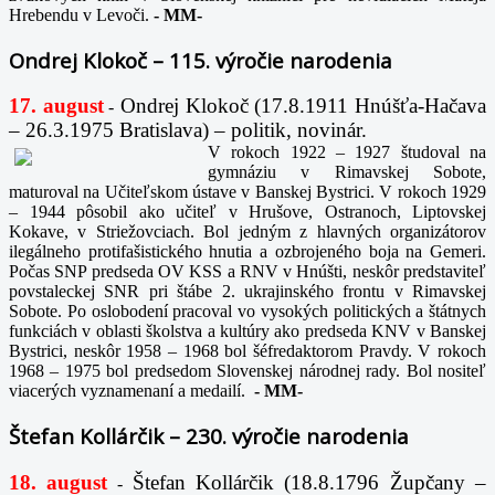
Hrebendu v Levoči.
-
MM-
Ondrej Klokoč – 115. výročie narodenia
17. august
Ondrej Klokoč (17.8.1911 Hnúšťa-Hačava
-
– 26.3.1975 Bratislava) – politik, novinár.
V rokoch 1922 – 1927 študoval na
gymnáziu v Rimavskej Sobote,
maturoval na Učiteľskom ústave v Banskej Bystrici. V rokoch 1929
– 1944 pôsobil ako učiteľ v Hrušove, Ostranoch, Liptovskej
Kokave, v Striežovciach. Bol jedným z hlavných organizátorov
ilegálneho protifašistického hnutia a ozbrojeného boja na Gemeri.
Počas SNP predseda OV KSS a RNV v Hnúšti, neskôr predstaviteľ
povstaleckej SNR pri štábe 2. ukrajinského frontu v Rimavskej
Sobote. Po oslobodení pracoval vo vysokých politických a štátnych
funkciách v oblasti školstva a kultúry ako predseda KNV v Banskej
Bystrici, neskôr 1958 – 1968 bol šéfredaktorom Pravdy. V rokoch
1968 – 1975 bol predsedom Slovenskej národnej rady. Bol nositeľ
viacerých vyznamenaní a medailí.
-
MM-
Štefan Kollárčik – 230. výročie narodenia
18. august
Štefan Kollárčik (18.8.1796 Župčany –
-