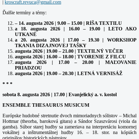
|
Ďalšie termíny a témy:
– 14. augusta 2026 | 9.00 – 15.00 | RÍŠA TEXTILU
a 18. augusta 2026 | 16.00 – 19.00 | LETO AKO
UTKANÉ
a 20. augusta 2026 | 17.00 – 19.30 | WORKSHOP
TKANIA DIZAJNOVEJ TAŠKY
augusta 2026 | 19.00 – 21.00 | TEXTILNÝ VEČER
augusta 2026 | 16.00 – 18.00 | TVORENIE Z FILCU
augusta 2026 | 17.00 – 20.00 | MAĽOVANIE
PRIADZOU
augusta 2026 | 19.00 – 20.30 | LETNÁ VERNISÁŽ
* * *
sobota 8. augusta 2026 | 17.00 | Evanjelický a. v. kostol
ENSEMBLE THESAURUS MUSICUM
Európske hudobné stretnutie dvoch mimoriadnych sólistov – Michal
Hottmar (theorba, baroková gitara) a Sándor Szaszvárosi (viola da
gamba). Súbor starej hudby sa zameriava na interpretáciu komornej
vokálnej a inštrumentálnej hudby 16. – 18. stor. na kópiách
originálov historických nástrojov.