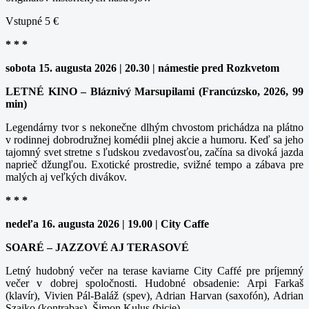
Vstupné 5 €
* * *
sobota 15. augusta 2026 | 20.30 | námestie pred Rozkvetom
LETNÉ KINO – Bláznivý Marsupilami (Francúzsko, 2026, 99
min)
Legendárny tvor s nekonečne dlhým chvostom prichádza na plátno
v rodinnej dobrodružnej komédii plnej akcie a humoru. Keď sa jeho
tajomný svet stretne s ľudskou zvedavosťou, začína sa divoká jazda
naprieč džungľou. Exotické prostredie, svižné tempo a zábava pre
malých aj veľkých divákov.
* * *
nedeľa 16. augusta 2026 | 19.00 | City Caffe
SOARÉ – JAZZOVÉ AJ TERASOVÉ
Letný hudobný večer na terase kaviarne City Caffé pre príjemný
večer v dobrej spoločnosti. Hudobné obsadenie: Arpi Farkaš
(klavír), Vivien Pál-Baláž (spev), Adrian Harvan (saxofón), Adrian
Szajko (kontrabas), Šimon Kulus (bicie).