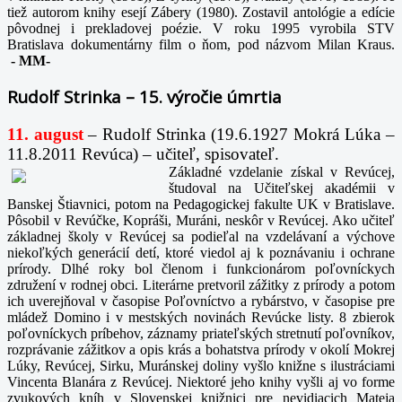
tiež autorom knihy esejí Zábery (1980). Zostavil antológie a edície
pôvodnej i prekladovej poézie. V roku 1995 vyrobila STV
Bratislava dokumentárny film o ňom, pod názvom Milan Kraus.
-
MM-
Rudolf Strinka – 15. výročie úmrtia
11. august
– Rudolf Strinka (19.6.1927 Mokrá Lúka –
11.8.2011 Revúca) – učiteľ, spisovateľ.
Základné vzdelanie získal v Revúcej,
študoval na Učiteľskej akadémii v
Banskej Štiavnici, potom na Pedagogickej fakulte UK v Bratislave.
Pôsobil v Revúčke, Kopráši, Muráni, neskôr v Revúcej. Ako učiteľ
základnej školy v Revúcej sa podieľal na vzdelávaní a výchove
niekoľkých generácií detí, ktoré viedol aj k poznávaniu i ochrane
prírody. Dlhé roky bol členom i funkcionárom poľovníckych
združení v rodnej obci. Literárne pretvoril zážitky z prírody a potom
ich uverejňoval v časopise Poľovníctvo a rybárstvo, v časopise pre
mládež Domino i v mestských novinách Revúcke listy. 8 zbierok
poľovníckych príbehov, záznamy priateľských stretnutí poľovníkov,
rozprávanie zážitkov a opis krás a bohatstva prírody v okolí Mokrej
Lúky, Revúcej, Sirku, Muránskej doliny vyšlo knižne s ilustráciami
Vincenta Blanára z Revúcej. Niektoré jeho knihy vyšli aj vo forme
zvukových kníh v Slovenskej knižnici pre nevidiacich Mateja