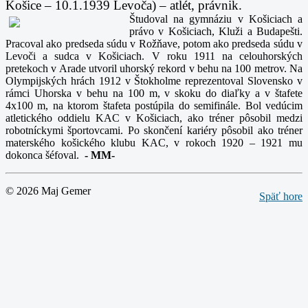
Košice – 10.1.1939 Levoča) – atlét, právnik.
Študoval na gymnáziu v Košiciach a
právo v Košiciach, Kluži a Budapešti.
Pracoval ako predseda súdu v Rožňave, potom ako predseda súdu v
Levoči a sudca v Košiciach. V roku 1911 na celouhorských
pretekoch v Arade utvoril uhorský rekord v behu na 100 metrov. Na
Olympijských hrách 1912 v Štokholme reprezentoval Slovensko v
rámci Uhorska v behu na 100 m, v skoku do diaľky a v štafete
4x100 m, na ktorom štafeta postúpila do semifinále. Bol vedúcim
atletického oddielu KAC v Košiciach, ako tréner pôsobil medzi
robotníckymi športovcami. Po skončení kariéry pôsobil ako tréner
materského košického klubu KAC, v rokoch 1920 – 1921 mu
dokonca šéfoval.
-
MM-
© 2026 Maj Gemer
Späť hore