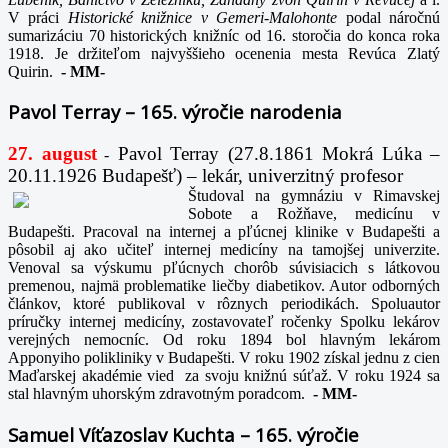
V práci
Historické knižnice v Gemeri-Malohonte
podal náročnú
sumarizáciu 70 historických knižníc od 16. storočia do konca roka
1918. Je držiteľom najvyššieho ocenenia mesta Revúca Zlatý
Quirin.
-
MM-
Pavol Terray – 165. výročie narodenia
27. august
Pavol Terray
(27.8.1861 Mokrá Lúka –
-
20.11.1926 Budapešť) – lekár, univerzitný profesor
Študoval na gymnáziu v Rimavskej
Sobote a Rožňave, medicínu v
Budapešti. Pracoval na internej a pľúcnej klinike v Budapešti a
pôsobil aj ako učiteľ internej medicíny na tamojšej univerzite.
Venoval sa výskumu pľúcnych chorôb súvisiacich s látkovou
premenou, najmä problematike liečby diabetikov. Autor odborných
článkov, ktoré publikoval v rôznych periodikách. Spoluautor
príručky internej medicíny, zostavovateľ ročenky Spolku lekárov
verejných nemocníc. Od roku 1894 bol hlavným lekárom
Apponyiho polikliniky v Budapešti. V roku 1902 získal jednu z cien
Maďarskej akadémie vied za svoju knižnú súťaž. V roku 1924 sa
stal hlavným uhorským zdravotným poradcom.
-
MM-
Samuel Víťazoslav Kuchta – 165. výročie