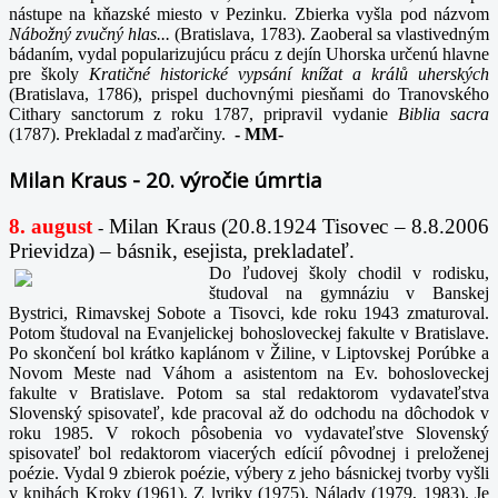
nástupe na kňazské miesto v Pezinku. Zbierka vyšla pod názvom
Nábožný zvučný hlas...
(Bratislava, 1783). Zaoberal sa vlastivedným
bádaním, vydal popularizujúcu prácu z dejín Uhorska určenú hlavne
pre školy
Kratičné historické vypsání knížat a králů uherských
(Bratislava, 1786), prispel duchovnými piesňami do Tranovského
Cithary sanctorum z roku 1787, pripravil vydanie
Biblia sacra
(1787). Prekladal z maďarčiny.
-
MM-
Milan Kraus - 20. výročie úmrtia
8. august
Milan Kraus (20.8.1924 Tisovec – 8.8.2006
-
Prievidza) – básnik, esejista, prekladateľ.
Do ľudovej školy chodil v rodisku,
študoval na gymnáziu v Banskej
Bystrici, Rimavskej Sobote a Tisovci, kde roku 1943 zmaturoval.
Potom študoval na Evanjelickej bohosloveckej fakulte v Bratislave.
Po skončení bol krátko kaplánom v Žiline, v Liptovskej Porúbke a
Novom Meste nad Váhom a asistentom na Ev. bohosloveckej
fakulte v Bratislave. Potom sa stal redaktorom vydavateľstva
Slovenský spisovateľ, kde pracoval až do odchodu na dôchodok v
roku 1985. V rokoch pôsobenia vo vydavateľstve Slovenský
spisovateľ bol redaktorom viacerých edícií pôvodnej i preloženej
poézie. Vydal 9 zbierok poézie, výbery z jeho básnickej tvorby vyšli
v knihách Kroky (1961), Z lyriky (1975), Nálady (1979, 1983). Je