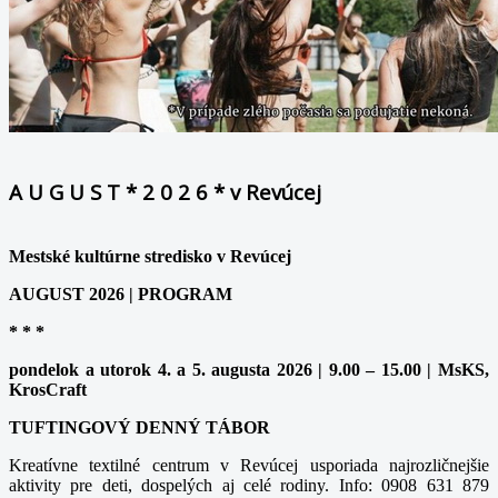
A U G U S T * 2 0 2 6 * v Revúcej
Mestské kultúrne stredisko v Revúcej
AUGUST 2026 | PROGRAM
* * *
pondelok a utorok 4. a 5. augusta 2026 | 9.00 – 15.00 | MsKS,
KrosCraft
TUFTINGOVÝ DENNÝ TÁBOR
Kreatívne textilné centrum v Revúcej usporiada najrozličnejšie
aktivity pre deti, dospelých aj celé rodiny. Info: 0908 631 879