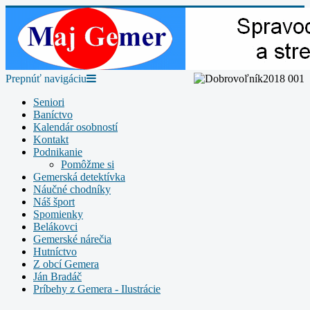
Prepnúť navigáciu
Seniori
Baníctvo
Kalendár osobností
Kontakt
Podnikanie
Pomôžme si
Gemerská detektívka
Náučné chodníky
Náš šport
Spomienky
Belákovci
Gemerské nárečia
Hutníctvo
Z obcí Gemera
Ján Bradáč
Príbehy z Gemera - Ilustrácie