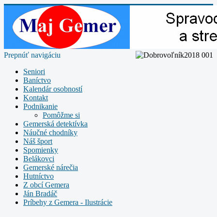
Prepnúť navigáciu
Seniori
Baníctvo
Kalendár osobností
Kontakt
Podnikanie
Pomôžme si
Gemerská detektívka
Náučné chodníky
Náš šport
Spomienky
Belákovci
Gemerské nárečia
Hutníctvo
Z obcí Gemera
Ján Bradáč
Príbehy z Gemera - Ilustrácie