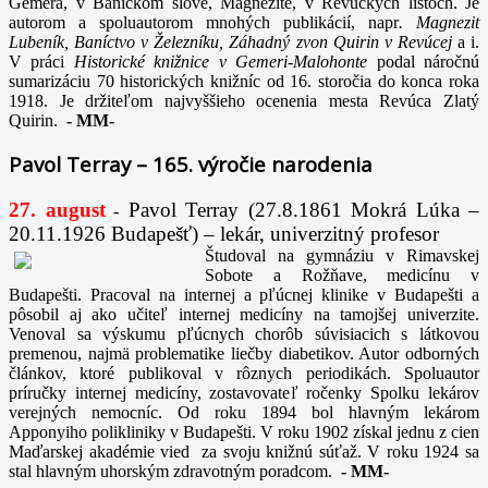
Gemera, v Baníckom slove, Magnezite, v Revúckych listoch. Je
autorom a spoluautorom mnohých publikácií, napr
. Magnezit
Lubeník, Baníctvo v Železníku, Záhadný zvon Quirin v Revúcej
a i.
V práci
Historické knižnice v Gemeri-Malohonte
podal náročnú
sumarizáciu 70 historických knižníc od 16. storočia do konca roka
1918. Je držiteľom najvyššieho ocenenia mesta Revúca Zlatý
Quirin.
-
MM-
Pavol Terray – 165. výročie narodenia
27. august
Pavol Terray
(27.8.1861 Mokrá Lúka –
-
20.11.1926 Budapešť) – lekár, univerzitný profesor
Študoval na gymnáziu v Rimavskej
Sobote a Rožňave, medicínu v
Budapešti. Pracoval na internej a pľúcnej klinike v Budapešti a
pôsobil aj ako učiteľ internej medicíny na tamojšej univerzite.
Venoval sa výskumu pľúcnych chorôb súvisiacich s látkovou
premenou, najmä problematike liečby diabetikov. Autor odborných
článkov, ktoré publikoval v rôznych periodikách. Spoluautor
príručky internej medicíny, zostavovateľ ročenky Spolku lekárov
verejných nemocníc. Od roku 1894 bol hlavným lekárom
Apponyiho polikliniky v Budapešti. V roku 1902 získal jednu z cien
Maďarskej akadémie vied za svoju knižnú súťaž. V roku 1924 sa
stal hlavným uhorským zdravotným poradcom.
-
MM-