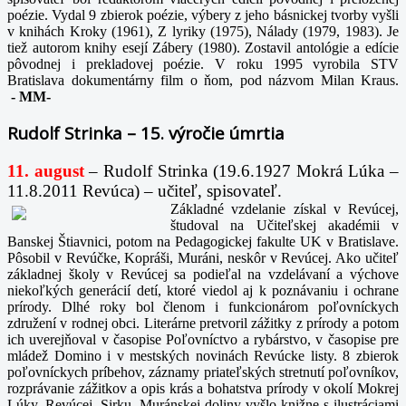
poézie. Vydal 9 zbierok poézie, výbery z jeho básnickej tvorby vyšli
v knihách Kroky (1961), Z lyriky (1975), Nálady (1979, 1983). Je
tiež autorom knihy esejí Zábery (1980). Zostavil antológie a edície
pôvodnej i prekladovej poézie. V roku 1995 vyrobila STV
Bratislava dokumentárny film o ňom, pod názvom Milan Kraus.
-
MM-
Rudolf Strinka – 15. výročie úmrtia
11. august
– Rudolf Strinka (19.6.1927 Mokrá Lúka –
11.8.2011 Revúca) – učiteľ, spisovateľ.
Základné vzdelanie získal v Revúcej,
študoval na Učiteľskej akadémii v
Banskej Štiavnici, potom na Pedagogickej fakulte UK v Bratislave.
Pôsobil v Revúčke, Kopráši, Muráni, neskôr v Revúcej. Ako učiteľ
základnej školy v Revúcej sa podieľal na vzdelávaní a výchove
niekoľkých generácií detí, ktoré viedol aj k poznávaniu i ochrane
prírody. Dlhé roky bol členom i funkcionárom poľovníckych
združení v rodnej obci. Literárne pretvoril zážitky z prírody a potom
ich uverejňoval v časopise Poľovníctvo a rybárstvo, v časopise pre
mládež Domino i v mestských novinách Revúcke listy. 8 zbierok
poľovníckych príbehov, záznamy priateľských stretnutí poľovníkov,
rozprávanie zážitkov a opis krás a bohatstva prírody v okolí Mokrej
Lúky, Revúcej, Sirku, Muránskej doliny vyšlo knižne s ilustráciami