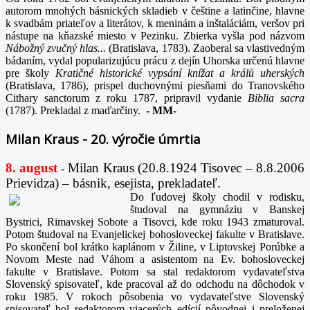
autorom mnohých básnických skladieb v češtine a latinčine, hlavne
k svadbám priateľov a literátov, k meninám a inštaláciám, veršov pri
nástupe na kňazské miesto v Pezinku. Zbierka vyšla pod názvom
Nábožný zvučný hlas...
(Bratislava, 1783). Zaoberal sa vlastivedným
bádaním, vydal popularizujúcu prácu z dejín Uhorska určenú hlavne
pre školy
Kratičné historické vypsání knížat a králů uherských
(Bratislava, 1786), prispel duchovnými piesňami do Tranovského
Cithary sanctorum z roku 1787, pripravil vydanie
Biblia sacra
(1787). Prekladal z maďarčiny.
-
MM-
Milan Kraus - 20. výročie úmrtia
8. august
Milan Kraus (20.8.1924 Tisovec – 8.8.2006
-
Prievidza) – básnik, esejista, prekladateľ.
Do ľudovej školy chodil v rodisku,
študoval na gymnáziu v Banskej
Bystrici, Rimavskej Sobote a Tisovci, kde roku 1943 zmaturoval.
Potom študoval na Evanjelickej bohosloveckej fakulte v Bratislave.
Po skončení bol krátko kaplánom v Žiline, v Liptovskej Porúbke a
Novom Meste nad Váhom a asistentom na Ev. bohosloveckej
fakulte v Bratislave. Potom sa stal redaktorom vydavateľstva
Slovenský spisovateľ, kde pracoval až do odchodu na dôchodok v
roku 1985. V rokoch pôsobenia vo vydavateľstve Slovenský
spisovateľ bol redaktorom viacerých edícií pôvodnej i preloženej