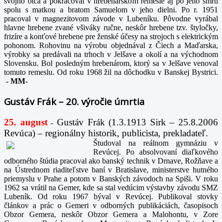
svojho otca a pokračoval v hrebenárskom remesle aj po jeho smrti
spolu s matkou a bratom Samuelom v jeho dielni. Po r. 1951
pracoval v magnezitovom závode v Lubeníku. Pôvodne vyrábal
hlavne hrebene zvané všiváky ručne, neskôr hrebene tzv. štyločky,
frizíre a konťové hrebene pre ženské účesy na strojoch s elektrickým
pohonom. Rohovinu na výrobu objednával z Čiech a Maďarska,
výrobky sa predávali na trhoch v Jelšave a okolí a na východnom
Slovensku. Bol posledným hrebenárom, ktorý sa v Jelšave venoval
tomuto remeslu. Od roku 1968 žil na dôchodku v Banskej Bystrici.
-
MM-
Gustáv Frák – 20. výročie úmrtia
25. august
Gustáv Frák
(1.3.1913 Sirk – 25.8.2006
-
Revúca) – regionálny historik, publicista, prekladateľ.
Študoval na reálnom gymnáziu v
Revúcej. Po absolvovaní diaľkového
odborného štúdia pracoval ako banský technik v Drnave, Rožňave a
na Ústrednom riaditeľstve baní v Bratislave, ministerstve hutného
priemyslu v Prahe a potom v Banských závodoch na Spiši. V roku
1962 sa vrátil na Gemer, kde sa stal vedúcim výstavby závodu SMZ
Lubeník. Od roku 1967 býval v Revúcej. Publikoval stovky
článkov a prác o Gemeri v odborných publikáciách, časopisoch
Obzor Gemera, neskôr Obzor Gemera a Malohontu, v Zore