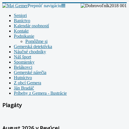
Prepnúť navigáciu
Seniori
Baníctvo
Kalendár osobností
Kontakt
Podnikanie
Pomôžme si
Gemerská detektívka
Náučné chodníky
Náš šport
Spomienky
Belákovci
Gemerské nárečia
Hutníctvo
Z obcí Gemera
Ján Bradáč
Príbehy z Gemera - Ilustrácie
Plagáty
August 2026 v Revúcej