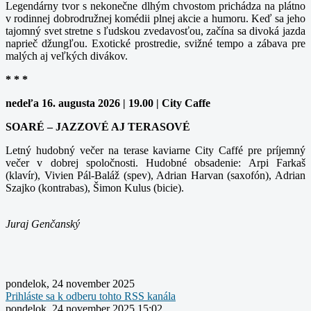
Legendárny tvor s nekonečne dlhým chvostom prichádza na plátno
v rodinnej dobrodružnej komédii plnej akcie a humoru. Keď sa jeho
tajomný svet stretne s ľudskou zvedavosťou, začína sa divoká jazda
naprieč džungľou. Exotické prostredie, svižné tempo a zábava pre
malých aj veľkých divákov.
* * *
nedeľa 16. augusta 2026 | 19.00 | City Caffe
SOARÉ – JAZZOVÉ AJ TERASOVÉ
Letný hudobný večer na terase kaviarne City Caffé pre príjemný
večer v dobrej spoločnosti. Hudobné obsadenie: Arpi Farkaš
(klavír), Vivien Pál-Baláž (spev), Adrian Harvan (saxofón), Adrian
Szajko (kontrabas), Šimon Kulus (bicie).
Juraj Genčanský
pondelok, 24 november 2025
Prihláste sa k odberu tohto RSS kanála
pondelok, 24 november 2025 15:02