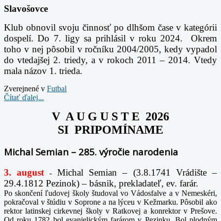
Slavošovce
Klub obnovil svoju činnosť po dlhšom čase v kategórii
dospelí. Do 7. ligy sa prihlásil v roku 2024. Okrem
toho v nej pôsobil v ročníku 2004/2005, kedy vypadol
do vtedajšej 2. triedy, a v rokoch 2011 – 2014. Vtedy
mala názov 1. trieda.
Zverejnené v
Futbal
Čítať ďalej...
V A U G U S T E 2026
SI PRIPOMÍNAME
Michal Semian – 285. výročie narodenia
3. august
Michal Semian – (3.8.1741 Vrádište –
-
29.4.1812 Pezinok) – básnik, prekladateľ, ev. farár.
Po skončení ľudovej školy študoval vo Vádosfalve a v Nemeskéri,
pokračoval v štúdiu v Soprone a na lýceu v Kežmarku. Pôsobil ako
rektor latinskej cirkevnej školy v Ratkovej a konrektor v Prešove.
Od roku 1782 bol evanjelickým farárom v Pezinku. Bol plodným