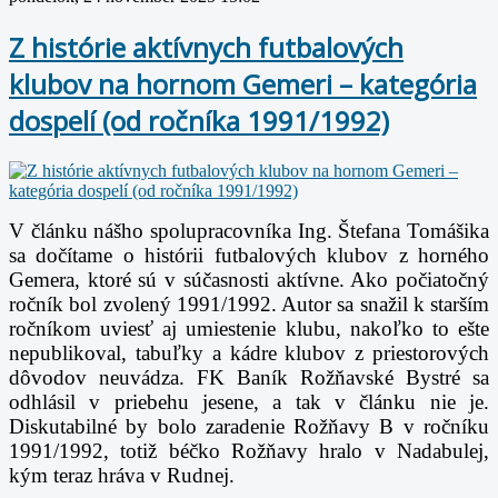
Z histórie aktívnych futbalových
klubov na hornom Gemeri – kategória
dospelí (od ročníka 1991/1992)
V článku nášho spolupracovníka Ing. Štefana Tomášika
sa dočítame o histórii futbalových klubov z horného
Gemera, ktoré sú v súčasnosti aktívne. Ako počiatočný
ročník bol zvolený 1991/1992. Autor sa snažil k starším
ročníkom uviesť aj umiestenie klubu, nakoľko to ešte
nepublikoval, tabuľky a kádre klubov z priestorových
dôvodov neuvádza. FK Baník Rožňavské Bystré sa
odhlásil v priebehu jesene, a tak v článku nie je.
Diskutabilné by bolo zaradenie Rožňavy B v ročníku
1991/1992, totiž béčko Rožňavy hralo v Nadabulej,
kým teraz hráva v Rudnej.