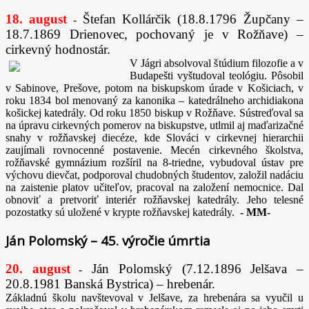
18. august
Štefan Kollárčik (18.8.1796 Župčany –
-
18.7.1869 Drienovec, pochovaný je v Rožňave) –
cirkevný hodnostár.
V Jágri absolvoval štúdium filozofie a v
Budapešti vyštudoval teológiu. Pôsobil
v Sabinove, Prešove, potom na biskupskom úrade v Košiciach, v
roku 1834 bol menovaný za kanonika – katedrálneho archidiakona
košickej katedrály. Od roku 1850 biskup v Rožňave. Sústreďoval sa
na úpravu cirkevných pomerov na biskupstve, utlmil aj maďarizačné
snahy v rožňavskej diecéze, kde Slováci v cirkevnej hierarchii
zaujímali rovnocenné postavenie. Mecén cirkevného školstva,
rožňavské gymnázium rozšíril na 8-triedne, vybudoval ústav pre
výchovu dievčat, podporoval chudobných študentov, založil nadáciu
na zaistenie platov učiteľov, pracoval na založení nemocnice. Dal
obnoviť a pretvoriť interiér rožňavskej katedrály. Jeho telesné
pozostatky sú uložené v krypte rožňavskej katedrály.
-
MM-
Ján Polomský – 45. výročie úmrtia
20. august
Ján Polomský (7.12.1896 Jelšava –
-
20.8.1981 Banská Bystrica) – hrebenár.
Základnú školu navštevoval v Jelšave, za hrebenára sa vyučil u