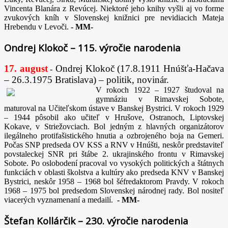
Vincenta Blanára z Revúcej. Niektoré jeho knihy vyšli aj vo forme
zvukových kníh v Slovenskej knižnici pre nevidiacich Mateja
Hrebendu v Levoči.
-
MM-
Ondrej Klokoč – 115. výročie narodenia
17. august
Ondrej Klokoč (17.8.1911 Hnúšťa-Hačava
-
– 26.3.1975 Bratislava) – politik, novinár.
V rokoch 1922 – 1927 študoval na
gymnáziu v Rimavskej Sobote,
maturoval na Učiteľskom ústave v Banskej Bystrici. V rokoch 1929
– 1944 pôsobil ako učiteľ v Hrušove, Ostranoch, Liptovskej
Kokave, v Striežovciach. Bol jedným z hlavných organizátorov
ilegálneho protifašistického hnutia a ozbrojeného boja na Gemeri.
Počas SNP predseda OV KSS a RNV v Hnúšti, neskôr predstaviteľ
povstaleckej SNR pri štábe 2. ukrajinského frontu v Rimavskej
Sobote. Po oslobodení pracoval vo vysokých politických a štátnych
funkciách v oblasti školstva a kultúry ako predseda KNV v Banskej
Bystrici, neskôr 1958 – 1968 bol šéfredaktorom Pravdy. V rokoch
1968 – 1975 bol predsedom Slovenskej národnej rady. Bol nositeľ
viacerých vyznamenaní a medailí.
-
MM-
Štefan Kollárčik – 230. výročie narodenia