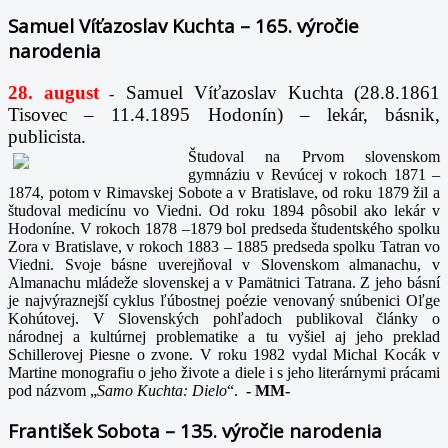
Samuel Víťazoslav Kuchta – 165. výročie
narodenia
28. august
Samuel Víťazoslav Kuchta (28.8.1861
-
Tisovec – 11.4.1895 Hodonín) – lekár, básnik,
publicista.
Študoval na Prvom slovenskom
gymnáziu v Revúcej v rokoch 1871 –
1874, potom v Rimavskej Sobote a v Bratislave, od roku 1879 žil a
študoval medicínu vo Viedni. Od roku 1894 pôsobil ako lekár v
Hodoníne. V rokoch 1878 –1879 bol predseda študentského spolku
Zora v Bratislave, v rokoch 1883 – 1885 predseda spolku Tatran vo
Viedni. Svoje básne uverejňoval v Slovenskom almanachu, v
Almanachu mládeže slovenskej a v Pamätnici Tatrana. Z jeho básní
je najvýraznejší cyklus ľúbostnej poézie venovaný snúbenici Oľge
Kohútovej. V Slovenských pohľadoch publikoval články o
národnej a kultúrnej problematike a tu vyšiel aj jeho preklad
Schillerovej Piesne o zvone. V roku 1982 vydal Michal Kocák v
Martine monografiu o jeho živote a diele i s jeho literárnymi prácami
pod názvom „
Samo Kuchta: Dielo
“.
-
MM-
František Sobota – 135. výročie narodenia