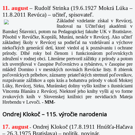
11. august
– Rudolf Strinka (19.6.1927 Mokrá Lúka –
11.8.2011 Revúca) – učiteľ, spisovateľ.
Základné vzdelanie získal v Revúcej,
študoval na Učiteľskej akadémii v
Banskej Štiavnici, potom na Pedagogickej fakulte UK v Bratislave.
Pôsobil v Revúčke, Kopráši, Muráni, neskôr v Revúcej. Ako učiteľ
základnej školy v Revúcej sa podieľal na vzdelávaní a výchove
niekoľkých generácií detí, ktoré viedol aj k poznávaniu i ochrane
prírody. Dlhé roky bol členom i funkcionárom poľovníckych
združení v rodnej obci. Literárne pretvoril zážitky z prírody a potom
ich uverejňoval v časopise Poľovníctvo a rybárstvo, v časopise pre
mládež Domino i v mestských novinách Revúcke listy. 8 zbierok
poľovníckych príbehov, záznamy priateľských stretnutí poľovníkov,
rozprávanie zážitkov a opis krás a bohatstva prírody v okolí Mokrej
Lúky, Revúcej, Sirku, Muránskej doliny vyšlo knižne s ilustráciami
Vincenta Blanára z Revúcej. Niektoré jeho knihy vyšli aj vo forme
zvukových kníh v Slovenskej knižnici pre nevidiacich Mateja
Hrebendu v Levoči.
-
MM-
Ondrej Klokoč – 115. výročie narodenia
17. august
Ondrej Klokoč (17.8.1911 Hnúšťa-Hačava
-
– 26.3.1975 Bratislava) – politik, novinár.