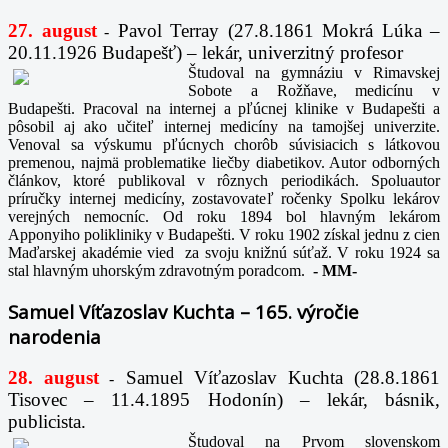
27. august
Pavol Terray
(27.8.1861 Mokrá Lúka –
-
20.11.1926 Budapešť) – lekár, univerzitný profesor
Študoval na gymnáziu v Rimavskej
Sobote a Rožňave, medicínu v
Budapešti. Pracoval na internej a pľúcnej klinike v Budapešti a
pôsobil aj ako učiteľ internej medicíny na tamojšej univerzite.
Venoval sa výskumu pľúcnych chorôb súvisiacich s látkovou
premenou, najmä problematike liečby diabetikov. Autor odborných
článkov, ktoré publikoval v rôznych periodikách. Spoluautor
príručky internej medicíny, zostavovateľ ročenky Spolku lekárov
verejných nemocníc. Od roku 1894 bol hlavným lekárom
Apponyiho polikliniky v Budapešti. V roku 1902 získal jednu z cien
Maďarskej akadémie vied za svoju knižnú súťaž. V roku 1924 sa
stal hlavným uhorským zdravotným poradcom.
-
MM-
Samuel Víťazoslav Kuchta – 165. výročie
narodenia
28. august
Samuel Víťazoslav Kuchta (28.8.1861
-
Tisovec – 11.4.1895 Hodonín) – lekár, básnik,
publicista.
Študoval na Prvom slovenskom