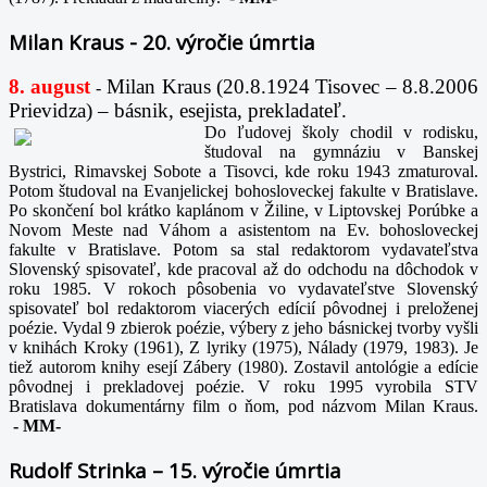
Milan Kraus - 20. výročie úmrtia
8. august
Milan Kraus (20.8.1924 Tisovec – 8.8.2006
-
Prievidza) – básnik, esejista, prekladateľ.
Do ľudovej školy chodil v rodisku,
študoval na gymnáziu v Banskej
Bystrici, Rimavskej Sobote a Tisovci, kde roku 1943 zmaturoval.
Potom študoval na Evanjelickej bohosloveckej fakulte v Bratislave.
Po skončení bol krátko kaplánom v Žiline, v Liptovskej Porúbke a
Novom Meste nad Váhom a asistentom na Ev. bohosloveckej
fakulte v Bratislave. Potom sa stal redaktorom vydavateľstva
Slovenský spisovateľ, kde pracoval až do odchodu na dôchodok v
roku 1985. V rokoch pôsobenia vo vydavateľstve Slovenský
spisovateľ bol redaktorom viacerých edícií pôvodnej i preloženej
poézie. Vydal 9 zbierok poézie, výbery z jeho básnickej tvorby vyšli
v knihách Kroky (1961), Z lyriky (1975), Nálady (1979, 1983). Je
tiež autorom knihy esejí Zábery (1980). Zostavil antológie a edície
pôvodnej i prekladovej poézie. V roku 1995 vyrobila STV
Bratislava dokumentárny film o ňom, pod názvom Milan Kraus.
-
MM-
Rudolf Strinka – 15. výročie úmrtia