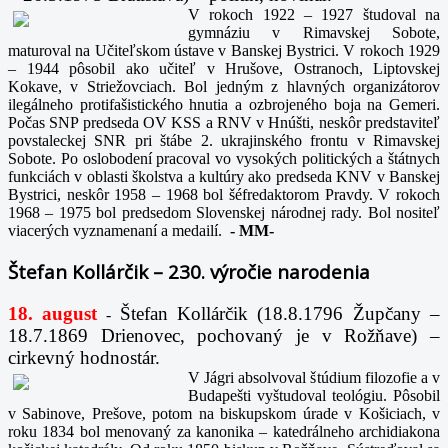
V rokoch 1922 – 1927 študoval na
gymnáziu v Rimavskej Sobote,
maturoval na Učiteľskom ústave v Banskej Bystrici. V rokoch 1929
– 1944 pôsobil ako učiteľ v Hrušove, Ostranoch, Liptovskej
Kokave, v Striežovciach. Bol jedným z hlavných organizátorov
ilegálneho protifašistického hnutia a ozbrojeného boja na Gemeri.
Počas SNP predseda OV KSS a RNV v Hnúšti, neskôr predstaviteľ
povstaleckej SNR pri štábe 2. ukrajinského frontu v Rimavskej
Sobote. Po oslobodení pracoval vo vysokých politických a štátnych
funkciách v oblasti školstva a kultúry ako predseda KNV v Banskej
Bystrici, neskôr 1958 – 1968 bol šéfredaktorom Pravdy. V rokoch
1968 – 1975 bol predsedom Slovenskej národnej rady. Bol nositeľ
viacerých vyznamenaní a medailí.
-
MM-
Štefan Kollárčik – 230. výročie narodenia
18. august
Štefan Kollárčik (18.8.1796 Župčany –
-
18.7.1869 Drienovec, pochovaný je v Rožňave) –
cirkevný hodnostár.
V Jágri absolvoval štúdium filozofie a v
Budapešti vyštudoval teológiu. Pôsobil
v Sabinove, Prešove, potom na biskupskom úrade v Košiciach, v
roku 1834 bol menovaný za kanonika – katedrálneho archidiakona