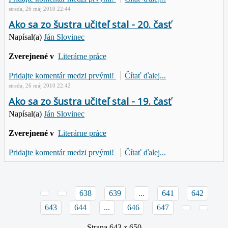
streda, 26 máj 2010 22:44
Ako sa zo šustra učiteľ stal - 20. časť
Napísal(a)
Ján Slovinec
Zverejnené v
Literárne práce
Pridajte komentár medzi prvými!
Čítať ďalej...
streda, 26 máj 2010 22:42
Ako sa zo šustra učiteľ stal - 19. časť
Napísal(a)
Ján Slovinec
Zverejnené v
Literárne práce
Pridajte komentár medzi prvými!
Čítať ďalej...
638
639
...
641
642
643
644
...
646
647
Strana 643 z 650