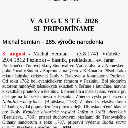
V A U G U S T E 2026
SI PRIPOMÍNAME
Michal Semian – 285. výročie narodenia
3. august
Michal Semian – (3.8.1741 Vrádište –
-
29.4.1812 Pezinok) – básnik, prekladateľ, ev. farár.
Po skončení ľudovej školy študoval vo Vádosfalve a v Nemeskéri,
pokračoval v štúdiu v Soprone a na lýceu v Kežmarku. Pôsobil ako
rektor latinskej cirkevnej školy v Ratkovej a konrektor v Prešove.
Od roku 1782 bol evanjelickým farárom v Pezinku. Bol plodným
autorom mnohých básnických skladieb v češtine a latinčine, hlavne
k svadbám priateľov a literátov, k meninám a inštaláciám, veršov pri
nástupe na kňazské miesto v Pezinku. Zbierka vyšla pod názvom
Nábožný zvučný hlas...
(Bratislava, 1783). Zaoberal sa vlastivedným
bádaním, vydal popularizujúcu prácu z dejín Uhorska určenú hlavne
pre školy
Kratičné historické vypsání knížat a králů uherských
(Bratislava, 1786), prispel duchovnými piesňami do Tranovského
Cithary sanctorum z roku 1787, pripravil vydanie
Biblia sacra
(1787). Prekladal z maďarčiny.
-
MM-