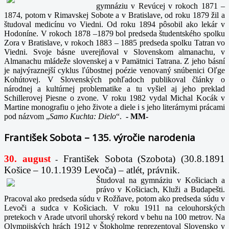
gymnáziu v Revúcej v rokoch 1871 –
1874, potom v Rimavskej Sobote a v Bratislave, od roku 1879 žil a
študoval medicínu vo Viedni. Od roku 1894 pôsobil ako lekár v
Hodoníne. V rokoch 1878 –1879 bol predseda študentského spolku
Zora v Bratislave, v rokoch 1883 – 1885 predseda spolku Tatran vo
Viedni. Svoje básne uverejňoval v Slovenskom almanachu, v
Almanachu mládeže slovenskej a v Pamätnici Tatrana. Z jeho básní
je najvýraznejší cyklus ľúbostnej poézie venovaný snúbenici Oľge
Kohútovej. V Slovenských pohľadoch publikoval články o
národnej a kultúrnej problematike a tu vyšiel aj jeho preklad
Schillerovej Piesne o zvone. V roku 1982 vydal Michal Kocák v
Martine monografiu o jeho živote a diele i s jeho literárnymi prácami
pod názvom „
Samo Kuchta: Dielo
“.
-
MM-
František Sobota – 135. výročie narodenia
30. august
František Sobota (Szobota) (30.8.1891
-
Košice – 10.1.1939 Levoča) – atlét, právnik.
Študoval na gymnáziu v Košiciach a
právo v Košiciach, Kluži a Budapešti.
Pracoval ako predseda súdu v Rožňave, potom ako predseda súdu v
Levoči a sudca v Košiciach. V roku 1911 na celouhorských
pretekoch v Arade utvoril uhorský rekord v behu na 100 metrov. Na
Olympijských hrách 1912 v Štokholme reprezentoval Slovensko v