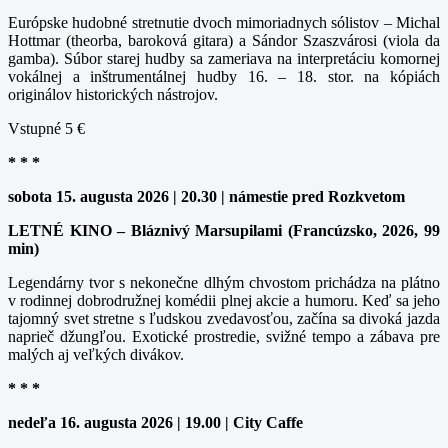
Európske hudobné stretnutie dvoch mimoriadnych sólistov – Michal
Hottmar (theorba, baroková gitara) a Sándor Szaszvárosi (viola da
gamba). Súbor starej hudby sa zameriava na interpretáciu komornej
vokálnej a inštrumentálnej hudby 16. – 18. stor. na kópiách
originálov historických nástrojov.
Vstupné 5 €
* * *
sobota 15. augusta 2026 | 20.30 | námestie pred Rozkvetom
LETNÉ KINO – Bláznivý Marsupilami (Francúzsko, 2026, 99
min)
Legendárny tvor s nekonečne dlhým chvostom prichádza na plátno
v rodinnej dobrodružnej komédii plnej akcie a humoru. Keď sa jeho
tajomný svet stretne s ľudskou zvedavosťou, začína sa divoká jazda
naprieč džungľou. Exotické prostredie, svižné tempo a zábava pre
malých aj veľkých divákov.
* * *
nedeľa 16. augusta 2026 | 19.00 | City Caffe