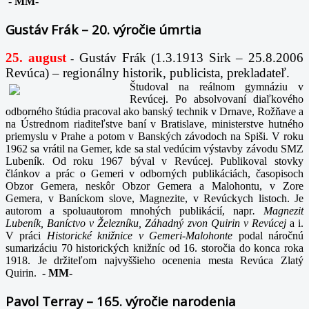
-
MM-
Gustáv Frák – 20. výročie úmrtia
25. august
Gustáv Frák
(1.3.1913 Sirk – 25.8.2006
-
Revúca) – regionálny historik, publicista, prekladateľ.
Študoval na reálnom gymnáziu v
Revúcej. Po absolvovaní diaľkového
odborného štúdia pracoval ako banský technik v Drnave, Rožňave a
na Ústrednom riaditeľstve baní v Bratislave, ministerstve hutného
priemyslu v Prahe a potom v Banských závodoch na Spiši. V roku
1962 sa vrátil na Gemer, kde sa stal vedúcim výstavby závodu SMZ
Lubeník. Od roku 1967 býval v Revúcej. Publikoval stovky
článkov a prác o Gemeri v odborných publikáciách, časopisoch
Obzor Gemera, neskôr Obzor Gemera a Malohontu, v Zore
Gemera, v Baníckom slove, Magnezite, v Revúckych listoch. Je
autorom a spoluautorom mnohých publikácií, napr
. Magnezit
Lubeník, Baníctvo v Železníku, Záhadný zvon Quirin v Revúcej
a i.
V práci
Historické knižnice v Gemeri-Malohonte
podal náročnú
sumarizáciu 70 historických knižníc od 16. storočia do konca roka
1918. Je držiteľom najvyššieho ocenenia mesta Revúca Zlatý
Quirin.
-
MM-
Pavol Terray – 165. výročie narodenia