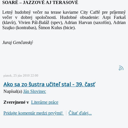
SOARÉ – JAZZOVÉ AJ TERASOVÉ
Letný hudobný večer na terase kaviarne City Caffé pre príjemný
večer v dobrej spoločnosti. Hudobné obsadenie: Arpi Farkaš
(klavír), Vivien Pál-Baláž (spev), Adrian Harvan (saxofón), Adrian
Szajko (kontrabas), Šimon Kulus (bicie).
Juraj Genčanský
piatok, 25 jún 2010 22:00
Ako sa zo šustra učiteľ stal - 39. časť
Napísal(a)
Ján Slovinec
Zverejnené v
Literárne práce
Pridajte komentár medzi prvými!
Čítať ďalej...