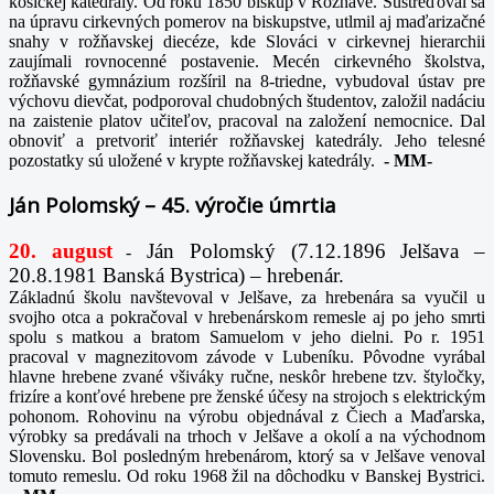
košickej katedrály. Od roku 1850 biskup v Rožňave. Sústreďoval sa
na úpravu cirkevných pomerov na biskupstve, utlmil aj maďarizačné
snahy v rožňavskej diecéze, kde Slováci v cirkevnej hierarchii
zaujímali rovnocenné postavenie. Mecén cirkevného školstva,
rožňavské gymnázium rozšíril na 8-triedne, vybudoval ústav pre
výchovu dievčat, podporoval chudobných študentov, založil nadáciu
na zaistenie platov učiteľov, pracoval na založení nemocnice. Dal
obnoviť a pretvoriť interiér rožňavskej katedrály. Jeho telesné
pozostatky sú uložené v krypte rožňavskej katedrály.
-
MM-
Ján Polomský – 45. výročie úmrtia
20. august
Ján Polomský (7.12.1896 Jelšava –
-
20.8.1981 Banská Bystrica) – hrebenár.
Základnú školu navštevoval v Jelšave, za hrebenára sa vyučil u
svojho otca a pokračoval v hrebenárskom remesle aj po jeho smrti
spolu s matkou a bratom Samuelom v jeho dielni. Po r. 1951
pracoval v magnezitovom závode v Lubeníku. Pôvodne vyrábal
hlavne hrebene zvané všiváky ručne, neskôr hrebene tzv. štyločky,
frizíre a konťové hrebene pre ženské účesy na strojoch s elektrickým
pohonom. Rohovinu na výrobu objednával z Čiech a Maďarska,
výrobky sa predávali na trhoch v Jelšave a okolí a na východnom
Slovensku. Bol posledným hrebenárom, ktorý sa v Jelšave venoval
tomuto remeslu. Od roku 1968 žil na dôchodku v Banskej Bystrici.