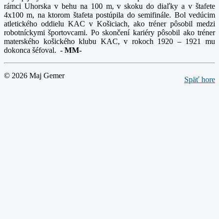
rámci Uhorska v behu na 100 m, v skoku do diaľky a v štafete
4x100 m, na ktorom štafeta postúpila do semifinále. Bol vedúcim
atletického oddielu KAC v Košiciach, ako tréner pôsobil medzi
robotníckymi športovcami. Po skončení kariéry pôsobil ako tréner
materského košického klubu KAC, v rokoch 1920 – 1921 mu
dokonca šéfoval.
-
MM-
© 2026 Maj Gemer
Späť hore