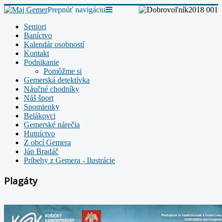
Prepnúť navigáciu
Seniori
Baníctvo
Kalendár osobností
Kontakt
Podnikanie
Pomôžme si
Gemerská detektívka
Náučné chodníky
Náš šport
Spomienky
Belákovci
Gemerské nárečia
Hutníctvo
Z obcí Gemera
Ján Bradáč
Príbehy z Gemera - Ilustrácie
Plagáty