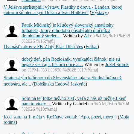
V Jelšave sprístupnili výstavu Plastiky z dreva - Landart, ktorej
autormi sú otec a syn Dušan a Ivan Hutkovci
(
Výstavy
)
Patrik Mičinský je kľúčový slovenský amatérsky
futbalista, ktorý dlhodobo pôsobí ako útočník a
dominantný strelec…
Written by
AI
on %PM, %19 %638
%2026 %16:%júl
Dvanásť rokov v FK Zlatý Klas Dlhá Ves
(
Futbal
)
dobrý deń, pán Rozložník, vynikajúci článok, nie sú
nejaké veci aj k histórii obce a…
Written by
Jozef Smrek
on %PM, %31 %690 %2026 %17:%máj
Stratenským kaňonom do Slovenského raja sa Skalná brána už
neotvára, ale...
(
Dobšinská Ľadová Jaskyňa
)
Som na tej fotke tiež,no žiaľ, veľa z nás už nežije.I keď
nám to vtedy…
Written by Gabriel
on %AM, %05 %394
%2026 %10:%máj
Keď som na 1. mája v Rožňave zvolal: "Apo, pozri, moro!"
(
Moja
rodina
)