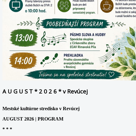
A U G U S T * 2 0 2 6 * v Revúcej
Mestské kultúrne stredisko v Revúcej
AUGUST 2026 | PROGRAM
* * *