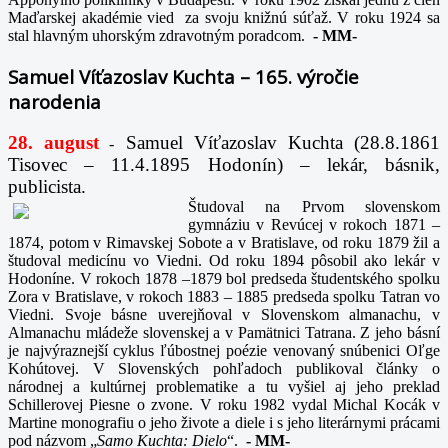
Maďarskej akadémie vied za svoju knižnú súťaž. V roku 1924 sa
stal hlavným uhorským zdravotným poradcom.
-
MM-
Samuel Víťazoslav Kuchta – 165. výročie
narodenia
28. august
Samuel Víťazoslav Kuchta (28.8.1861
-
Tisovec – 11.4.1895 Hodonín) – lekár, básnik,
publicista.
Študoval na Prvom slovenskom
gymnáziu v Revúcej v rokoch 1871 –
1874, potom v Rimavskej Sobote a v Bratislave, od roku 1879 žil a
študoval medicínu vo Viedni. Od roku 1894 pôsobil ako lekár v
Hodoníne. V rokoch 1878 –1879 bol predseda študentského spolku
Zora v Bratislave, v rokoch 1883 – 1885 predseda spolku Tatran vo
Viedni. Svoje básne uverejňoval v Slovenskom almanachu, v
Almanachu mládeže slovenskej a v Pamätnici Tatrana. Z jeho básní
je najvýraznejší cyklus ľúbostnej poézie venovaný snúbenici Oľge
Kohútovej. V Slovenských pohľadoch publikoval články o
národnej a kultúrnej problematike a tu vyšiel aj jeho preklad
Schillerovej Piesne o zvone. V roku 1982 vydal Michal Kocák v
Martine monografiu o jeho živote a diele i s jeho literárnymi prácami
pod názvom „
Samo Kuchta: Dielo
“.
-
MM-