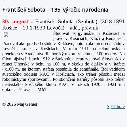
František Sobota – 135. výročie narodenia
30. august
František Sobota (Szobota) (30.8.1891
-
Košice – 10.1.1939 Levoča) – atlét, právnik.
Študoval na gymnáziu v Košiciach a
právo v Košiciach, Kluži a Budapešti.
Pracoval ako predseda súdu v Rožňave, potom ako predseda súdu v
Levoči a sudca v Košiciach. V roku 1911 na celouhorských
pretekoch v Arade utvoril uhorský rekord v behu na 100 metrov. Na
Olympijských hrách 1912 v Štokholme reprezentoval Slovensko v
rámci Uhorska v behu na 100 m, v skoku do diaľky a v štafete
4x100 m, na ktorom štafeta postúpila do semifinále. Bol vedúcim
atletického oddielu KAC v Košiciach, ako tréner pôsobil medzi
robotníckymi športovcami. Po skončení kariéry pôsobil ako tréner
materského košického klubu KAC, v rokoch 1920 – 1921 mu
dokonca šéfoval.
-
MM-
© 2026 Maj Gemer
Späť hore