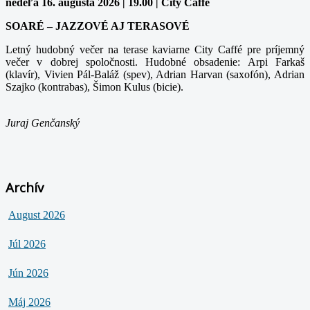
nedeľa 16. augusta 2026 | 19.00 | City Caffe
SOARÉ – JAZZOVÉ AJ TERASOVÉ
Letný hudobný večer na terase kaviarne City Caffé pre príjemný
večer v dobrej spoločnosti. Hudobné obsadenie: Arpi Farkaš
(klavír), Vivien Pál-Baláž (spev), Adrian Harvan (saxofón), Adrian
Szajko (kontrabas), Šimon Kulus (bicie).
Juraj Genčanský
Archív
August 2026
Júl 2026
Jún 2026
Máj 2026