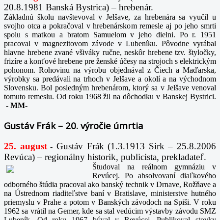
20.8.1981 Banská Bystrica) – hrebenár.
Základnú školu navštevoval v Jelšave, za hrebenára sa vyučil u
svojho otca a pokračoval v hrebenárskom remesle aj po jeho smrti
spolu s matkou a bratom Samuelom v jeho dielni. Po r. 1951
pracoval v magnezitovom závode v Lubeníku. Pôvodne vyrábal
hlavne hrebene zvané všiváky ručne, neskôr hrebene tzv. štyločky,
frizíre a konťové hrebene pre ženské účesy na strojoch s elektrickým
pohonom. Rohovinu na výrobu objednával z Čiech a Maďarska,
výrobky sa predávali na trhoch v Jelšave a okolí a na východnom
Slovensku. Bol posledným hrebenárom, ktorý sa v Jelšave venoval
tomuto remeslu. Od roku 1968 žil na dôchodku v Banskej Bystrici.
-
MM-
Gustáv Frák – 20. výročie úmrtia
25. august
Gustáv Frák
(1.3.1913 Sirk – 25.8.2006
-
Revúca) – regionálny historik, publicista, prekladateľ.
Študoval na reálnom gymnáziu v
Revúcej. Po absolvovaní diaľkového
odborného štúdia pracoval ako banský technik v Drnave, Rožňave a
na Ústrednom riaditeľstve baní v Bratislave, ministerstve hutného
priemyslu v Prahe a potom v Banských závodoch na Spiši. V roku
1962 sa vrátil na Gemer, kde sa stal vedúcim výstavby závodu SMZ
Lubeník. Od roku 1967 býval v Revúcej. Publikoval stovky