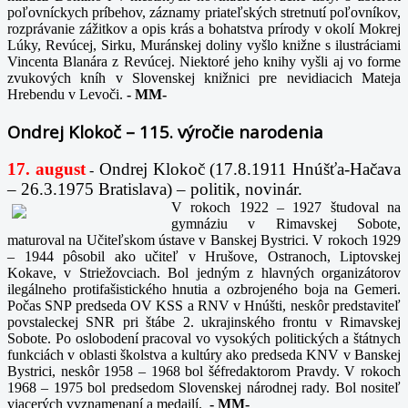
poľovníckych príbehov, záznamy priateľských stretnutí poľovníkov,
rozprávanie zážitkov a opis krás a bohatstva prírody v okolí Mokrej
Lúky, Revúcej, Sirku, Muránskej doliny vyšlo knižne s ilustráciami
Vincenta Blanára z Revúcej. Niektoré jeho knihy vyšli aj vo forme
zvukových kníh v Slovenskej knižnici pre nevidiacich Mateja
Hrebendu v Levoči.
-
MM-
Ondrej Klokoč – 115. výročie narodenia
17. august
Ondrej Klokoč (17.8.1911 Hnúšťa-Hačava
-
– 26.3.1975 Bratislava) – politik, novinár.
V rokoch 1922 – 1927 študoval na
gymnáziu v Rimavskej Sobote,
maturoval na Učiteľskom ústave v Banskej Bystrici. V rokoch 1929
– 1944 pôsobil ako učiteľ v Hrušove, Ostranoch, Liptovskej
Kokave, v Striežovciach. Bol jedným z hlavných organizátorov
ilegálneho protifašistického hnutia a ozbrojeného boja na Gemeri.
Počas SNP predseda OV KSS a RNV v Hnúšti, neskôr predstaviteľ
povstaleckej SNR pri štábe 2. ukrajinského frontu v Rimavskej
Sobote. Po oslobodení pracoval vo vysokých politických a štátnych
funkciách v oblasti školstva a kultúry ako predseda KNV v Banskej
Bystrici, neskôr 1958 – 1968 bol šéfredaktorom Pravdy. V rokoch
1968 – 1975 bol predsedom Slovenskej národnej rady. Bol nositeľ
viacerých vyznamenaní a medailí.
-
MM-