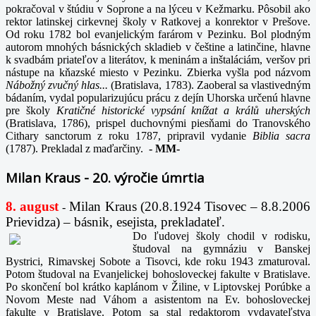
pokračoval v štúdiu v Soprone a na lýceu v Kežmarku. Pôsobil ako
rektor latinskej cirkevnej školy v Ratkovej a konrektor v Prešove.
Od roku 1782 bol evanjelickým farárom v Pezinku. Bol plodným
autorom mnohých básnických skladieb v češtine a latinčine, hlavne
k svadbám priateľov a literátov, k meninám a inštaláciám, veršov pri
nástupe na kňazské miesto v Pezinku. Zbierka vyšla pod názvom
Nábožný zvučný hlas...
(Bratislava, 1783). Zaoberal sa vlastivedným
bádaním, vydal popularizujúcu prácu z dejín Uhorska určenú hlavne
pre školy
Kratičné historické vypsání knížat a králů uherských
(Bratislava, 1786), prispel duchovnými piesňami do Tranovského
Cithary sanctorum z roku 1787, pripravil vydanie
Biblia sacra
(1787). Prekladal z maďarčiny.
-
MM-
Milan Kraus - 20. výročie úmrtia
8. august
Milan Kraus (20.8.1924 Tisovec – 8.8.2006
-
Prievidza) – básnik, esejista, prekladateľ.
Do ľudovej školy chodil v rodisku,
študoval na gymnáziu v Banskej
Bystrici, Rimavskej Sobote a Tisovci, kde roku 1943 zmaturoval.
Potom študoval na Evanjelickej bohosloveckej fakulte v Bratislave.
Po skončení bol krátko kaplánom v Žiline, v Liptovskej Porúbke a
Novom Meste nad Váhom a asistentom na Ev. bohosloveckej
fakulte v Bratislave. Potom sa stal redaktorom vydavateľstva