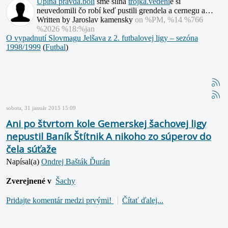
Úplná
pravda.boli
sme silná
trojka.vedeni
e si
neuvedomili čo robí keď pustili grendela a cernegu a…
Written by Jaroslav kamensky
on %PM, %14 %766
%2026 %18:%jan
O vypadnutí Slovmagu Jelšava z 2. futbalovej ligy – sezóna
1998/1999
(
Futbal
)
sobota, 31 január 2015 15:09
Ani po štvrtom kole Gemerskej šachovej ligy
nepustil Baník Štítnik A nikoho zo súperov do
čela súťaže
Napísal(a)
Ondrej Bašták Ďurán
Zverejnené v
Šachy
Pridajte komentár medzi prvými!
Čítať ďalej...