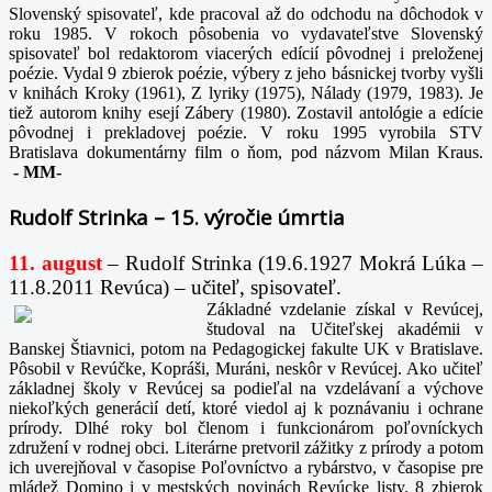
Slovenský spisovateľ, kde pracoval až do odchodu na dôchodok v
roku 1985. V rokoch pôsobenia vo vydavateľstve Slovenský
spisovateľ bol redaktorom viacerých edícií pôvodnej i preloženej
poézie. Vydal 9 zbierok poézie, výbery z jeho básnickej tvorby vyšli
v knihách Kroky (1961), Z lyriky (1975), Nálady (1979, 1983). Je
tiež autorom knihy esejí Zábery (1980). Zostavil antológie a edície
pôvodnej i prekladovej poézie. V roku 1995 vyrobila STV
Bratislava dokumentárny film o ňom, pod názvom Milan Kraus.
-
MM-
Rudolf Strinka – 15. výročie úmrtia
11. august
– Rudolf Strinka (19.6.1927 Mokrá Lúka –
11.8.2011 Revúca) – učiteľ, spisovateľ.
Základné vzdelanie získal v Revúcej,
študoval na Učiteľskej akadémii v
Banskej Štiavnici, potom na Pedagogickej fakulte UK v Bratislave.
Pôsobil v Revúčke, Kopráši, Muráni, neskôr v Revúcej. Ako učiteľ
základnej školy v Revúcej sa podieľal na vzdelávaní a výchove
niekoľkých generácií detí, ktoré viedol aj k poznávaniu i ochrane
prírody. Dlhé roky bol členom i funkcionárom poľovníckych
združení v rodnej obci. Literárne pretvoril zážitky z prírody a potom
ich uverejňoval v časopise Poľovníctvo a rybárstvo, v časopise pre
mládež Domino i v mestských novinách Revúcke listy. 8 zbierok