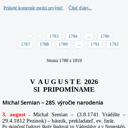
Pridajte komentár medzi prvými!
Čítať ďalej...
1783
1784
...
1786
1787
1788
1789
...
1791
1792
Strana 1788 z 1819
V A U G U S T E 2026
SI PRIPOMÍNAME
Michal Semian – 285. výročie narodenia
3. august
Michal Semian – (3.8.1741 Vrádište –
-
29.4.1812 Pezinok) – básnik, prekladateľ, ev. farár.
Po skončení ľudovej školy študoval vo Vádosfalve a v Nemeskéri,