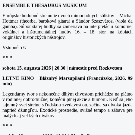
ENSEMBLE THESAURUS MUSICUM
Európske hudobné stretnutie dvoch mimoriadnych sólistov – Michal
Hottmar (theorba, baroková gitara) a Sándor Szaszvárosi (viola da
gamba). Súbor starej hudby sa zameriava na interpretáciu komornej
vokálnej a inštrumentálnej hudby 16. – 18. stor. na kópiách
originálov historických nástrojov.
Vstupné 5 €
* * *
sobota 15. augusta 2026 | 20.30 | námestie pred Rozkvetom
LETNÉ KINO – Bláznivý Marsupilami (Francúzsko, 2026, 99
min)
Legendárny tvor s nekonečne dlhým chvostom prichádza na plátno
v rodinnej dobrodružnej komédii plnej akcie a humoru. Keď sa jeho
tajomný svet stretne s ľudskou zvedavosťou, začína sa divoká jazda
naprieč džungľou. Exotické prostredie, svižné tempo a zábava pre
malých aj veľkých divákov.
* * *