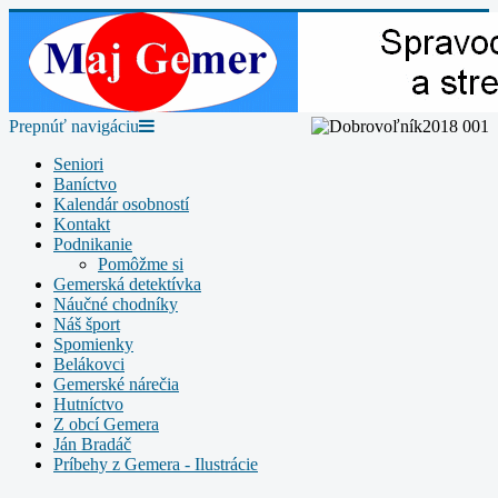
Prepnúť navigáciu
Seniori
Baníctvo
Kalendár osobností
Kontakt
Podnikanie
Pomôžme si
Gemerská detektívka
Náučné chodníky
Náš šport
Spomienky
Belákovci
Gemerské nárečia
Hutníctvo
Z obcí Gemera
Ján Bradáč
Príbehy z Gemera - Ilustrácie