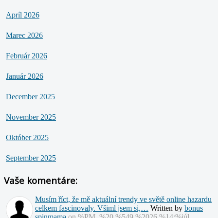
Apríl 2026
Marec 2026
Február 2026
Január 2026
December 2025
November 2025
Október 2025
September 2025
Vaše komentáre:
Musím říct, že mě aktuální trendy ve světě online hazardu
celkem fascinovaly. Všiml jsem si,…
Written by
bonus
spinmama
on %PM, %20 %549 %2026 %14:%júl