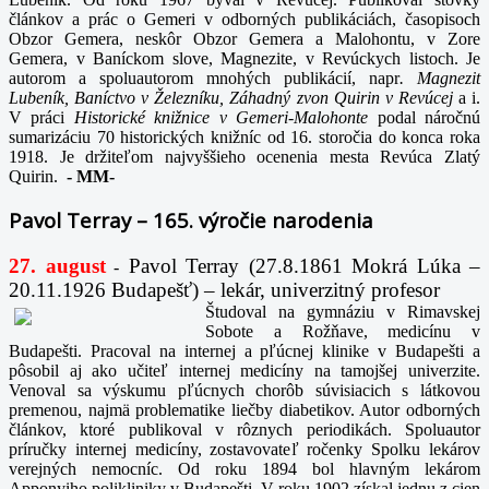
článkov a prác o Gemeri v odborných publikáciách, časopisoch
Obzor Gemera, neskôr Obzor Gemera a Malohontu, v Zore
Gemera, v Baníckom slove, Magnezite, v Revúckych listoch. Je
autorom a spoluautorom mnohých publikácií, napr
. Magnezit
Lubeník, Baníctvo v Železníku, Záhadný zvon Quirin v Revúcej
a i.
V práci
Historické knižnice v Gemeri-Malohonte
podal náročnú
sumarizáciu 70 historických knižníc od 16. storočia do konca roka
1918. Je držiteľom najvyššieho ocenenia mesta Revúca Zlatý
Quirin.
-
MM-
Pavol Terray – 165. výročie narodenia
27. august
Pavol Terray
(27.8.1861 Mokrá Lúka –
-
20.11.1926 Budapešť) – lekár, univerzitný profesor
Študoval na gymnáziu v Rimavskej
Sobote a Rožňave, medicínu v
Budapešti. Pracoval na internej a pľúcnej klinike v Budapešti a
pôsobil aj ako učiteľ internej medicíny na tamojšej univerzite.
Venoval sa výskumu pľúcnych chorôb súvisiacich s látkovou
premenou, najmä problematike liečby diabetikov. Autor odborných
článkov, ktoré publikoval v rôznych periodikách. Spoluautor
príručky internej medicíny, zostavovateľ ročenky Spolku lekárov
verejných nemocníc. Od roku 1894 bol hlavným lekárom
Apponyiho polikliniky v Budapešti. V roku 1902 získal jednu z cien