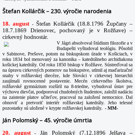
Štefan Kollárčik – 230. výročie narodenia
18. august
Štefan Kollárčik (18.8.1796 Župčany –
-
18.7.1869 Drienovec, pochovaný je v Rožňave) –
cirkevný hodnostár.
V Jágri absolvoval štúdium filozofie a v
Budapešti vyštudoval teológiu. Pôsobil
v Sabinove, Prešove, potom na biskupskom úrade v Košiciach, v
roku 1834 bol menovaný za kanonika – katedrálneho archidiakona
košickej katedrály. Od roku 1850 biskup v Rožňave. Sústreďoval sa
na úpravu cirkevných pomerov na biskupstve, utlmil aj maďarizačné
snahy v rožňavskej diecéze, kde Slováci v cirkevnej hierarchii
zaujímali rovnocenné postavenie. Mecén cirkevného školstva,
rožňavské gymnázium rozšíril na 8-triedne, vybudoval ústav pre
výchovu dievčat, podporoval chudobných študentov, založil nadáciu
na zaistenie platov učiteľov, pracoval na založení nemocnice. Dal
obnoviť a pretvoriť interiér rožňavskej katedrály. Jeho telesné
pozostatky sú uložené v krypte rožňavskej katedrály.
-
MM-
Ján Polomský – 45. výročie úmrtia
20. august
Ján Polomský (7.12.1896 Jelšava –
-