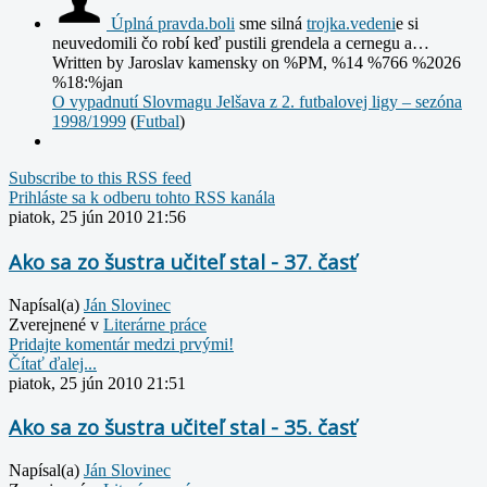
Úplná
pravda.boli
sme silná
trojka.vedeni
e si
neuvedomili čo robí keď pustili grendela a cernegu a…
Written by Jaroslav kamensky
on %PM, %14 %766 %2026
%18:%jan
O vypadnutí Slovmagu Jelšava z 2. futbalovej ligy – sezóna
1998/1999
(
Futbal
)
Subscribe to this RSS feed
Prihláste sa k odberu tohto RSS kanála
piatok, 25 jún 2010 21:56
Ako sa zo šustra učiteľ stal - 37. časť
Napísal(a)
Ján Slovinec
Zverejnené v
Literárne práce
Pridajte komentár medzi prvými!
Čítať ďalej...
piatok, 25 jún 2010 21:51
Ako sa zo šustra učiteľ stal - 35. časť
Napísal(a)
Ján Slovinec