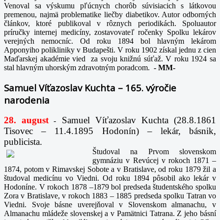
Venoval sa výskumu pľúcnych chorôb súvisiacich s látkovou
premenou, najmä problematike liečby diabetikov. Autor odborných
článkov, ktoré publikoval v rôznych periodikách. Spoluautor
príručky internej medicíny, zostavovateľ ročenky Spolku lekárov
verejných nemocníc. Od roku 1894 bol hlavným lekárom
Apponyiho polikliniky v Budapešti. V roku 1902 získal jednu z cien
Maďarskej akadémie vied za svoju knižnú súťaž. V roku 1924 sa
stal hlavným uhorským zdravotným poradcom.
-
MM-
Samuel Víťazoslav Kuchta – 165. výročie
narodenia
28. august
Samuel Víťazoslav Kuchta (28.8.1861
-
Tisovec – 11.4.1895 Hodonín) – lekár, básnik,
publicista.
Študoval na Prvom slovenskom
gymnáziu v Revúcej v rokoch 1871 –
1874, potom v Rimavskej Sobote a v Bratislave, od roku 1879 žil a
študoval medicínu vo Viedni. Od roku 1894 pôsobil ako lekár v
Hodoníne. V rokoch 1878 –1879 bol predseda študentského spolku
Zora v Bratislave, v rokoch 1883 – 1885 predseda spolku Tatran vo
Viedni. Svoje básne uverejňoval v Slovenskom almanachu, v
Almanachu mládeže slovenskej a v Pamätnici Tatrana. Z jeho básní