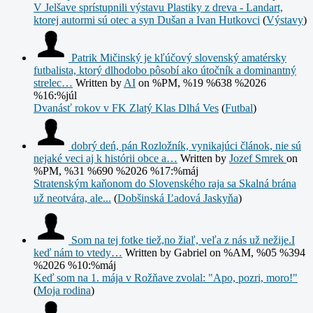
V Jelšave sprístupnili výstavu Plastiky z dreva - Landart,
ktorej autormi sú otec a syn Dušan a Ivan Hutkovci
(
Výstavy
)
Patrik Mičinský je kľúčový slovenský amatérsky
futbalista, ktorý dlhodobo pôsobí ako útočník a dominantný
strelec…
Written by
AI
on %PM, %19 %638 %2026
%16:%júl
Dvanásť rokov v FK Zlatý Klas Dlhá Ves
(
Futbal
)
dobrý deń, pán Rozložník, vynikajúci článok, nie sú
nejaké veci aj k histórii obce a…
Written by
Jozef Smrek
on
%PM, %31 %690 %2026 %17:%máj
Stratenským kaňonom do Slovenského raja sa Skalná brána
už neotvára, ale...
(
Dobšinská Ľadová Jaskyňa
)
Som na tej fotke tiež,no žiaľ, veľa z nás už nežije.I
keď nám to vtedy…
Written by Gabriel
on %AM, %05 %394
%2026 %10:%máj
Keď som na 1. mája v Rožňave zvolal: "Apo, pozri, moro!"
(
Moja rodina
)