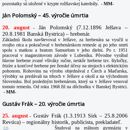
pozostatky sú uložené v krypte rožňavskej katedrály.
-
MM-
Ján Polomský – 45. výročie úmrtia
20. august
Ján Polomský (7.12.1896 Jelšava –
-
20.8.1981 Banská Bystrica) – hrebenár.
Základnú školu navštevoval v Jelšave, za hrebenára sa vyučil u
svojho otca a pokračoval v hrebenárskom remesle aj po jeho smrti
spolu s matkou a bratom Samuelom v jeho dielni. Po r. 1951
pracoval v magnezitovom závode v Lubeníku. Pôvodne vyrábal
hlavne hrebene zvané všiváky ručne, neskôr hrebene tzv. štyločky,
frizíre a konťové hrebene pre ženské účesy na strojoch s elektrickým
pohonom. Rohovinu na výrobu objednával z Čiech a Maďarska,
výrobky sa predávali na trhoch v Jelšave a okolí a na východnom
Slovensku. Bol posledným hrebenárom, ktorý sa v Jelšave venoval
tomuto remeslu. Od roku 1968 žil na dôchodku v Banskej Bystrici.
-
MM-
Gustáv Frák – 20. výročie úmrtia
25. august
Gustáv Frák
(1.3.1913 Sirk – 25.8.2006
-
Revúca) – regionálny historik, publicista, prekladateľ.
Študoval na reálnom gymnáziu v