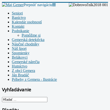
Prepnúť navigáciu
Seniori
Baníctvo
Kalendár osobností
Kontakt
Podnikanie
Pomôžme si
Gemerská detektívka
Náučné chodníky
Náš šport
Spomienky
Belákovci
Gemerské nárečia
Hutníctvo
Z obcí Gemera
Ján Bradáč
Príbehy z Gemera - Ilustrácie
Vyhľadávanie
Plagáty