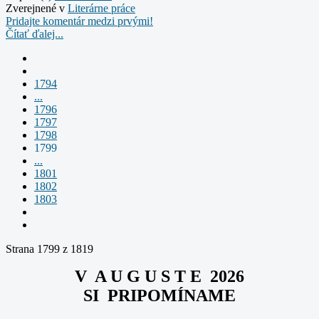
Zverejnené v
Literárne práce
Pridajte komentár medzi prvými!
Čítať ďalej...
1794
...
1796
1797
1798
1799
...
1801
1802
1803
Strana 1799 z 1819
V A U G U S T E 2026
SI PRIPOMÍNAME