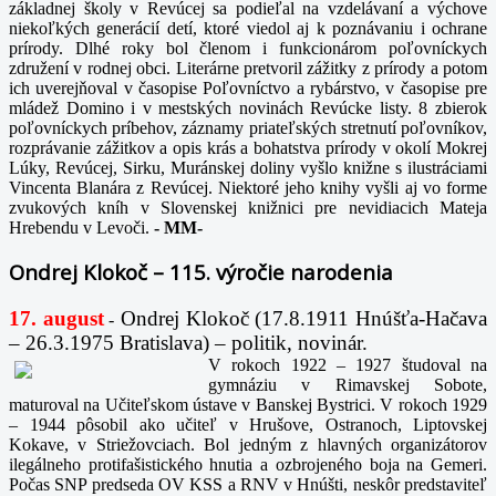
základnej školy v Revúcej sa podieľal na vzdelávaní a výchove
niekoľkých generácií detí, ktoré viedol aj k poznávaniu i ochrane
prírody. Dlhé roky bol členom i funkcionárom poľovníckych
združení v rodnej obci. Literárne pretvoril zážitky z prírody a potom
ich uverejňoval v časopise Poľovníctvo a rybárstvo, v časopise pre
mládež Domino i v mestských novinách Revúcke listy. 8 zbierok
poľovníckych príbehov, záznamy priateľských stretnutí poľovníkov,
rozprávanie zážitkov a opis krás a bohatstva prírody v okolí Mokrej
Lúky, Revúcej, Sirku, Muránskej doliny vyšlo knižne s ilustráciami
Vincenta Blanára z Revúcej. Niektoré jeho knihy vyšli aj vo forme
zvukových kníh v Slovenskej knižnici pre nevidiacich Mateja
Hrebendu v Levoči.
-
MM-
Ondrej Klokoč – 115. výročie narodenia
17. august
Ondrej Klokoč (17.8.1911 Hnúšťa-Hačava
-
– 26.3.1975 Bratislava) – politik, novinár.
V rokoch 1922 – 1927 študoval na
gymnáziu v Rimavskej Sobote,
maturoval na Učiteľskom ústave v Banskej Bystrici. V rokoch 1929
– 1944 pôsobil ako učiteľ v Hrušove, Ostranoch, Liptovskej
Kokave, v Striežovciach. Bol jedným z hlavných organizátorov
ilegálneho protifašistického hnutia a ozbrojeného boja na Gemeri.
Počas SNP predseda OV KSS a RNV v Hnúšti, neskôr predstaviteľ