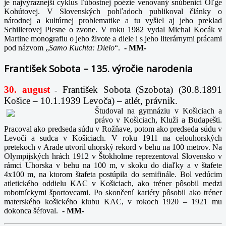
je najvýraznejší cyklus ľúbostnej poézie venovaný snúbenici Oľge
Kohútovej. V Slovenských pohľadoch publikoval články o
národnej a kultúrnej problematike a tu vyšiel aj jeho preklad
Schillerovej Piesne o zvone. V roku 1982 vydal Michal Kocák v
Martine monografiu o jeho živote a diele i s jeho literárnymi prácami
pod názvom „
Samo Kuchta: Dielo
“.
-
MM-
František Sobota – 135. výročie narodenia
30. august
František Sobota (Szobota) (30.8.1891
-
Košice – 10.1.1939 Levoča) – atlét, právnik.
Študoval na gymnáziu v Košiciach a
právo v Košiciach, Kluži a Budapešti.
Pracoval ako predseda súdu v Rožňave, potom ako predseda súdu v
Levoči a sudca v Košiciach. V roku 1911 na celouhorských
pretekoch v Arade utvoril uhorský rekord v behu na 100 metrov. Na
Olympijských hrách 1912 v Štokholme reprezentoval Slovensko v
rámci Uhorska v behu na 100 m, v skoku do diaľky a v štafete
4x100 m, na ktorom štafeta postúpila do semifinále. Bol vedúcim
atletického oddielu KAC v Košiciach, ako tréner pôsobil medzi
robotníckymi športovcami. Po skončení kariéry pôsobil ako tréner
materského košického klubu KAC, v rokoch 1920 – 1921 mu
dokonca šéfoval.
-
MM-