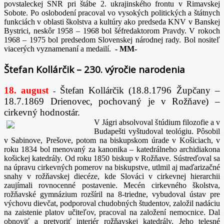
povstaleckej SNR pri štábe 2. ukrajinského frontu v Rimavskej
Sobote. Po oslobodení pracoval vo vysokých politických a štátnych
funkciách v oblasti školstva a kultúry ako predseda KNV v Banskej
Bystrici, neskôr 1958 – 1968 bol šéfredaktorom Pravdy. V rokoch
1968 – 1975 bol predsedom Slovenskej národnej rady. Bol nositeľ
viacerých vyznamenaní a medailí.
-
MM-
Štefan Kollárčik – 230. výročie narodenia
18. august
Štefan Kollárčik (18.8.1796 Župčany –
-
18.7.1869 Drienovec, pochovaný je v Rožňave) –
cirkevný hodnostár.
V Jágri absolvoval štúdium filozofie a v
Budapešti vyštudoval teológiu. Pôsobil
v Sabinove, Prešove, potom na biskupskom úrade v Košiciach, v
roku 1834 bol menovaný za kanonika – katedrálneho archidiakona
košickej katedrály. Od roku 1850 biskup v Rožňave. Sústreďoval sa
na úpravu cirkevných pomerov na biskupstve, utlmil aj maďarizačné
snahy v rožňavskej diecéze, kde Slováci v cirkevnej hierarchii
zaujímali rovnocenné postavenie. Mecén cirkevného školstva,
rožňavské gymnázium rozšíril na 8-triedne, vybudoval ústav pre
výchovu dievčat, podporoval chudobných študentov, založil nadáciu
na zaistenie platov učiteľov, pracoval na založení nemocnice. Dal
obnoviť a pretvoriť interiér rožňavskej katedrály. Jeho telesné