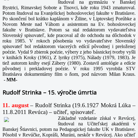
študoval na gymnáziu v Banskej
Bystrici, Rimavskej Sobote a Tisovci, kde roku 1943 zmaturoval.
Potom študoval na Evanjelickej bohosloveckej fakulte v Bratislave.
Po skončení bol krátko kaplánom v Žiline, v Liptovskej Porúbke a
Novom Meste nad Váhom a asistentom na Ev. bohosloveckej
fakulte v Bratislave. Potom sa stal redaktorom vydavateľstva
Slovenský spisovateľ, kde pracoval až do odchodu na dôchodok v
roku 1985. V rokoch pôsobenia vo vydavateľstve Slovenský
spisovateľ bol redaktorom viacerých edícií pôvodnej i preloženej
poézie. Vydal 9 zbierok poézie, výbery z jeho básnickej tvorby vyšli
v knihách Kroky (1961), Z lyriky (1975), Nálady (1979, 1983). Je
tiež autorom knihy esejí Zábery (1980). Zostavil antológie a edície
pôvodnej i prekladovej poézie. V roku 1995 vyrobila STV
Bratislava dokumentárny film o ňom, pod názvom Milan Kraus.
-
MM-
Rudolf Strinka – 15. výročie úmrtia
11. august
– Rudolf Strinka (19.6.1927 Mokrá Lúka –
11.8.2011 Revúca) – učiteľ, spisovateľ.
Základné vzdelanie získal v Revúcej,
študoval na Učiteľskej akadémii v
Banskej Štiavnici, potom na Pedagogickej fakulte UK v Bratislave.
Pôsobil v Revúčke, Kopráši, Muráni, neskôr v Revúcej. Ako učiteľ