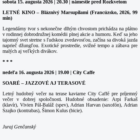
sobota 15. augusta 2026 | 20.30 | námestie pred Rozkvetom
LETNÉ KINO – Bláznivý Marsupilami (Francúzsko, 2026, 99
min)
Legendárny tvor s nekonečne dlhým chvostom prichádza na plátno
v rodinnej dobrodružnej komédii plnej akcie a humoru. Keď sa jeho
tajomný svet stretne s ľudskou zvedavosťou, začína sa divoká jazda
naprieč džungľou. Exotické prostredie, svižné tempo a zábava pre
malých aj veľkých divákov.
* * *
nedeľa 16. augusta 2026 | 19.00 | City Caffe
SOARÉ – JAZZOVÉ AJ TERASOVÉ
Letný hudobný večer na terase kaviarne City Caffé pre príjemný
večer v dobrej spoločnosti. Hudobné obsadenie: Arpi Farkaš
(klavír), Vivien Pál-Baláž (spev), Adrian Harvan (saxofón), Adrian
Szajko (kontrabas), Šimon Kulus (bicie).
Juraj Genčanský