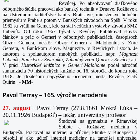
Revúcej. Po absolvovaní diaľkového
odborného štúdia pracoval ako banský technik v Drnave, Rožňave a
na Ústrednom riaditeľstve baní v Bratislave, ministerstve hutného
priemyslu v Prahe a potom v Banských závodoch na Spiši. V roku
1962 sa vrátil na Gemer, kde sa stal vedúcim výstavby závodu SMZ
Lubeník. Od roku 1967 býval v Revúcej. Publikoval stovky
článkov a prác o Gemeri v odborných publikáciách, časopisoch
Obzor Gemera, neskôr Obzor Gemera a Malohontu, v Zore
Gemera, v Baníckom slove, Magnezite, v Revúckych listoch. Je
autorom a spoluautorom mnohých publikácií, napr
. Magnezit
Lubeník, Baníctvo v Železníku, Záhadný zvon Quirin v Revúcej
a i.
V práci
Historické knižnice v Gemeri-Malohonte
podal náročnú
sumarizáciu 70 historických knižníc od 16. storočia do konca roka
1918. Je držiteľom najvyššieho ocenenia mesta Revúca Zlatý
Quirin.
-
MM-
Pavol Terray – 165. výročie narodenia
27. august
Pavol Terray
(27.8.1861 Mokrá Lúka –
-
20.11.1926 Budapešť) – lekár, univerzitný profesor
Študoval na gymnáziu v Rimavskej
Sobote a Rožňave, medicínu v
Budapešti. Pracoval na internej a pľúcnej klinike v Budapešti a
pôsobil aj ako učiteľ internej medicíny na tamojšej univerzite.