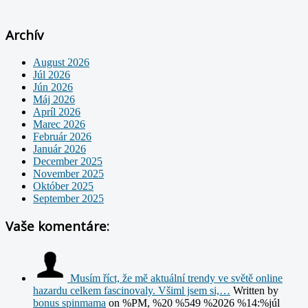
Archív
August 2026
Júl 2026
Jún 2026
Máj 2026
Apríl 2026
Marec 2026
Február 2026
Január 2026
December 2025
November 2025
Október 2025
September 2025
Vaše komentáre:
Musím říct, že mě aktuální trendy ve světě online
hazardu celkem fascinovaly. Všiml jsem si,…
Written by
bonus spinmama
on %PM, %20 %549 %2026 %14:%júl