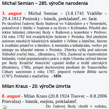
Michal Semian – 285. výročie narodenia
3. august
Michal Semian – (3.8.1741 Vrádište –
-
29.4.1812 Pezinok) – básnik, prekladateľ, ev. farár.
Po skončení ľudovej školy študoval vo Vádosfalve a v Nemeskéri,
pokračoval v štúdiu v Soprone a na lýceu v Kežmarku. Pôsobil ako
rektor latinskej cirkevnej školy v Ratkovej a konrektor v Prešove.
Od roku 1782 bol evanjelickým farárom v Pezinku. Bol plodným
autorom mnohých básnických skladieb v češtine a latinčine, hlavne
k svadbám priateľov a literátov, k meninám a inštaláciám, veršov pri
nástupe na kňazské miesto v Pezinku. Zbierka vyšla pod názvom
Nábožný zvučný hlas...
(Bratislava, 1783). Zaoberal sa vlastivedným
bádaním, vydal popularizujúcu prácu z dejín Uhorska určenú hlavne
pre školy
Kratičné historické vypsání knížat a králů uherských
(Bratislava, 1786), prispel duchovnými piesňami do Tranovského
Cithary sanctorum z roku 1787, pripravil vydanie
Biblia sacra
(1787). Prekladal z maďarčiny.
-
MM-
Milan Kraus - 20. výročie úmrtia
8. august
Milan Kraus (20.8.1924 Tisovec – 8.8.2006
-
Prievidza) – básnik, esejista, prekladateľ.
Do ľudovej školy chodil v rodisku,