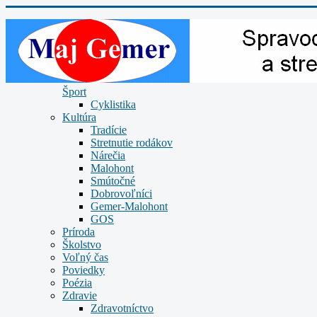
Šport
Cyklistika
Kultúra
Tradície
Stretnutie rodákov
Nárečia
Malohont
Smútočné
Dobrovoľníci
Gemer-Malohont
GOS
Príroda
Školstvo
Voľný čas
Poviedky
Poézia
Zdravie
Zdravotníctvo