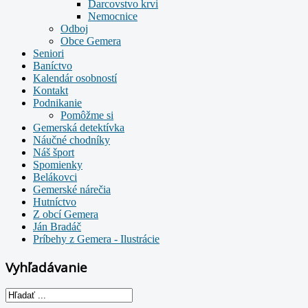
Darcovstvo krvi
Nemocnice
Odboj
Obce Gemera
Seniori
Baníctvo
Kalendár osobností
Kontakt
Podnikanie
Pomôžme si
Gemerská detektívka
Náučné chodníky
Náš šport
Spomienky
Belákovci
Gemerské nárečia
Hutníctvo
Z obcí Gemera
Ján Bradáč
Príbehy z Gemera - Ilustrácie
Vyhľadávanie