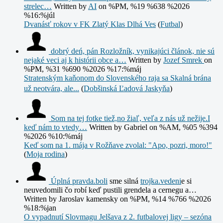
strelec…
Written by
AI
on %PM, %19 %638 %2026
%16:%júl
Dvanásť rokov v FK Zlatý Klas Dlhá Ves
(
Futbal
)
dobrý deń, pán Rozložník, vynikajúci článok, nie sú
nejaké veci aj k histórii obce a…
Written by
Jozef Smrek
on
%PM, %31 %690 %2026 %17:%máj
Stratenským kaňonom do Slovenského raja sa Skalná brána
už neotvára, ale...
(
Dobšinská Ľadová Jaskyňa
)
Som na tej fotke tiež,no žiaľ, veľa z nás už nežije.I
keď nám to vtedy…
Written by Gabriel
on %AM, %05 %394
%2026 %10:%máj
Keď som na 1. mája v Rožňave zvolal: "Apo, pozri, moro!"
(
Moja rodina
)
Úplná
pravda.boli
sme silná
trojka.vedeni
e si
neuvedomili čo robí keď pustili grendela a cernegu a…
Written by Jaroslav kamensky
on %PM, %14 %766 %2026
%18:%jan
O vypadnutí Slovmagu Jelšava z 2. futbalovej ligy – sezóna