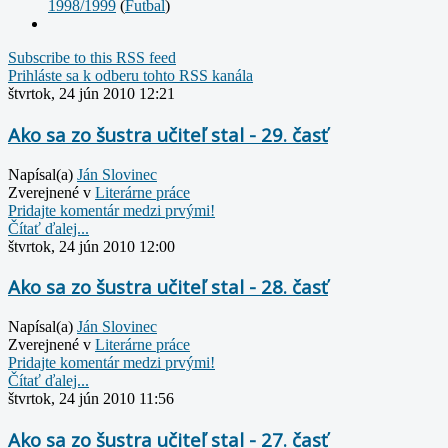
1998/1999
(
Futbal
)
Subscribe to this RSS feed
Prihláste sa k odberu tohto RSS kanála
štvrtok, 24 jún 2010 12:21
Ako sa zo šustra učiteľ stal - 29. časť
Napísal(a)
Ján Slovinec
Zverejnené v
Literárne práce
Pridajte komentár medzi prvými!
Čítať ďalej...
štvrtok, 24 jún 2010 12:00
Ako sa zo šustra učiteľ stal - 28. časť
Napísal(a)
Ján Slovinec
Zverejnené v
Literárne práce
Pridajte komentár medzi prvými!
Čítať ďalej...
štvrtok, 24 jún 2010 11:56
Ako sa zo šustra učiteľ stal - 27. časť