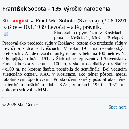
František Sobota – 135. výročie narodenia
30. august
František Sobota (Szobota) (30.8.1891
-
Košice – 10.1.1939 Levoča) – atlét, právnik.
Študoval na gymnáziu v Košiciach a
právo v Košiciach, Kluži a Budapešti.
Pracoval ako predseda súdu v Rožňave, potom ako predseda súdu v
Levoči a sudca v Košiciach. V roku 1911 na celouhorských
pretekoch v Arade utvoril uhorský rekord v behu na 100 metrov. Na
Olympijských hrách 1912 v Štokholme reprezentoval Slovensko v
rámci Uhorska v behu na 100 m, v skoku do diaľky a v štafete
4x100 m, na ktorom štafeta postúpila do semifinále. Bol vedúcim
atletického oddielu KAC v Košiciach, ako tréner pôsobil medzi
robotníckymi športovcami. Po skončení kariéry pôsobil ako tréner
materského košického klubu KAC, v rokoch 1920 – 1921 mu
dokonca šéfoval.
-
MM-
© 2026 Maj Gemer
Späť hore