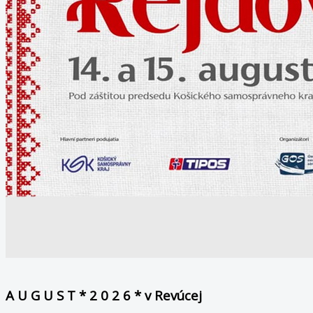
A U G U S T * 2 0 2 6 * v Revúcej