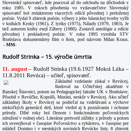
Slovenský spisovateľ, kde pracoval až do odchodu na dôchodok v
roku 1985. V rokoch pôsobenia vo vydavateľstve Slovenský
spisovateľ bol redaktorom viacerých edícií pôvodnej i preloženej
poézie. Vydal 9 zbierok poézie, výbery z jeho básnickej tvorby vyšli
v knihách Kroky (1961), Z lyriky (1975), Nálady (1979, 1983). Je
tiež autorom knihy esejí Zábery (1980). Zostavil antológie a edície
pôvodnej i prekladovej poézie. V roku 1995 vyrobila STV
Bratislava dokumentárny film o ňom, pod názvom Milan Kraus.
-
MM-
Rudolf Strinka – 15. výročie úmrtia
11. august
– Rudolf Strinka (19.6.1927 Mokrá Lúka –
11.8.2011 Revúca) – učiteľ, spisovateľ.
Základné vzdelanie získal v Revúcej,
študoval na Učiteľskej akadémii v
Banskej Štiavnici, potom na Pedagogickej fakulte UK v Bratislave.
Pôsobil v Revúčke, Kopráši, Muráni, neskôr v Revúcej. Ako učiteľ
základnej školy v Revúcej sa podieľal na vzdelávaní a výchove
niekoľkých generácií detí, ktoré viedol aj k poznávaniu i ochrane
prírody. Dlhé roky bol členom i funkcionárom poľovníckych
združení v rodnej obci. Literárne pretvoril zážitky z prírody a potom
ich uverejňoval v časopise Poľovníctvo a rybárstvo, v časopise pre
mládež Domino i v mestských novinách Revúcke listy. 8 zbierok