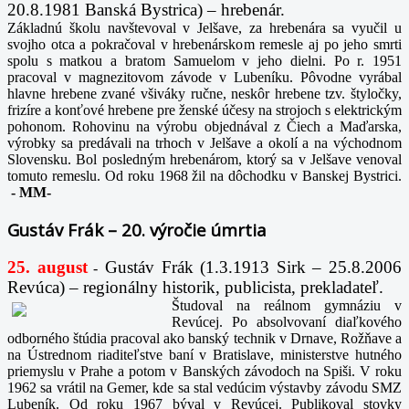
20.8.1981 Banská Bystrica) – hrebenár.
Základnú školu navštevoval v Jelšave, za hrebenára sa vyučil u
svojho otca a pokračoval v hrebenárskom remesle aj po jeho smrti
spolu s matkou a bratom Samuelom v jeho dielni. Po r. 1951
pracoval v magnezitovom závode v Lubeníku. Pôvodne vyrábal
hlavne hrebene zvané všiváky ručne, neskôr hrebene tzv. štyločky,
frizíre a konťové hrebene pre ženské účesy na strojoch s elektrickým
pohonom. Rohovinu na výrobu objednával z Čiech a Maďarska,
výrobky sa predávali na trhoch v Jelšave a okolí a na východnom
Slovensku. Bol posledným hrebenárom, ktorý sa v Jelšave venoval
tomuto remeslu. Od roku 1968 žil na dôchodku v Banskej Bystrici.
-
MM-
Gustáv Frák – 20. výročie úmrtia
25. august
Gustáv Frák
(1.3.1913 Sirk – 25.8.2006
-
Revúca) – regionálny historik, publicista, prekladateľ.
Študoval na reálnom gymnáziu v
Revúcej. Po absolvovaní diaľkového
odborného štúdia pracoval ako banský technik v Drnave, Rožňave a
na Ústrednom riaditeľstve baní v Bratislave, ministerstve hutného
priemyslu v Prahe a potom v Banských závodoch na Spiši. V roku
1962 sa vrátil na Gemer, kde sa stal vedúcim výstavby závodu SMZ
Lubeník. Od roku 1967 býval v Revúcej. Publikoval stovky