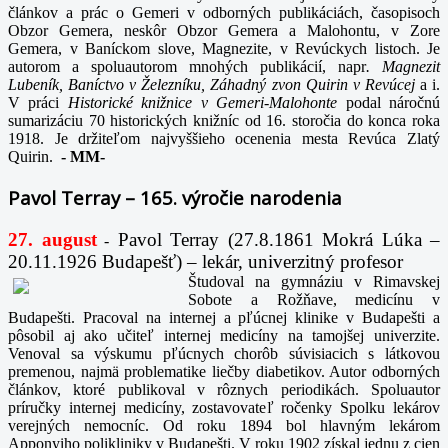
článkov a prác o Gemeri v odborných publikáciách, časopisoch
Obzor Gemera, neskôr Obzor Gemera a Malohontu, v Zore
Gemera, v Baníckom slove, Magnezite, v Revúckych listoch. Je
autorom a spoluautorom mnohých publikácií, napr
. Magnezit
Lubeník, Baníctvo v Železníku, Záhadný zvon Quirin v Revúcej
a i.
V práci
Historické knižnice v Gemeri-Malohonte
podal náročnú
sumarizáciu 70 historických knižníc od 16. storočia do konca roka
1918. Je držiteľom najvyššieho ocenenia mesta Revúca Zlatý
Quirin.
-
MM-
Pavol Terray – 165. výročie narodenia
27. august
Pavol Terray
(27.8.1861 Mokrá Lúka –
-
20.11.1926 Budapešť) – lekár, univerzitný profesor
Študoval na gymnáziu v Rimavskej
Sobote a Rožňave, medicínu v
Budapešti. Pracoval na internej a pľúcnej klinike v Budapešti a
pôsobil aj ako učiteľ internej medicíny na tamojšej univerzite.
Venoval sa výskumu pľúcnych chorôb súvisiacich s látkovou
premenou, najmä problematike liečby diabetikov. Autor odborných
článkov, ktoré publikoval v rôznych periodikách. Spoluautor
príručky internej medicíny, zostavovateľ ročenky Spolku lekárov
verejných nemocníc. Od roku 1894 bol hlavným lekárom
Apponyiho polikliniky v Budapešti. V roku 1902 získal jednu z cien