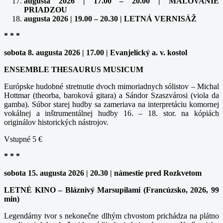
augusta 2026 | 17.00 – 20.00 | MAĽOVANIE
PRIADZOU
augusta 2026 | 19.00 – 20.30 | LETNÁ VERNISÁŽ
* * *
sobota 8. augusta 2026 | 17.00 | Evanjelický a. v. kostol
ENSEMBLE THESAURUS MUSICUM
Európske hudobné stretnutie dvoch mimoriadnych sólistov – Michal
Hottmar (theorba, baroková gitara) a Sándor Szaszvárosi (viola da
gamba). Súbor starej hudby sa zameriava na interpretáciu komornej
vokálnej a inštrumentálnej hudby 16. – 18. stor. na kópiách
originálov historických nástrojov.
Vstupné 5 €
* * *
sobota 15. augusta 2026 | 20.30 | námestie pred Rozkvetom
LETNÉ KINO – Bláznivý Marsupilami (Francúzsko, 2026, 99
min)
Legendárny tvor s nekonečne dlhým chvostom prichádza na plátno