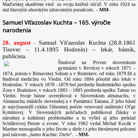
Maďarskej akadémie vied za svoju knižnú súťaž. V roku 1924 sa
stal hlavným uhorským zdravotným poradcom.
-
MM-
Samuel Víťazoslav Kuchta – 165. výročie
narodenia
28. august
Samuel Víťazoslav Kuchta (28.8.1861
-
Tisovec – 11.4.1895 Hodonín) – lekár, básnik,
publicista.
Študoval na Prvom slovenskom
gymnáziu v Revúcej v rokoch 1871 –
1874, potom v Rimavskej Sobote a v Bratislave, od roku 1879 žil a
študoval medicínu vo Viedni. Od roku 1894 pôsobil ako lekár v
Hodoníne. V rokoch 1878 –1879 bol predseda študentského spolku
Zora v Bratislave, v rokoch 1883 – 1885 predseda spolku Tatran vo
Viedni. Svoje básne uverejňoval v Slovenskom almanachu, v
Almanachu mládeže slovenskej a v Pamätnici Tatrana. Z jeho básní
je najvýraznejší cyklus ľúbostnej poézie venovaný snúbenici Oľge
Kohútovej. V Slovenských pohľadoch publikoval články o
národnej a kultúrnej problematike a tu vyšiel aj jeho preklad
Schillerovej Piesne o zvone. V roku 1982 vydal Michal Kocák v
Martine monografiu o jeho živote a diele i s jeho literárnymi prácami
pod názvom „
Samo Kuchta: Dielo
“.
-
MM-