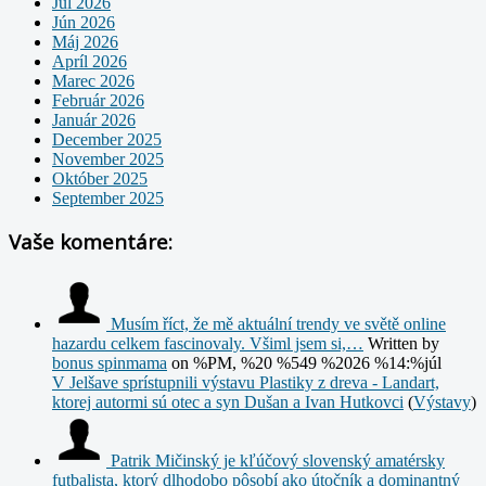
Júl 2026
Jún 2026
Máj 2026
Apríl 2026
Marec 2026
Február 2026
Január 2026
December 2025
November 2025
Október 2025
September 2025
Vaše komentáre:
Musím říct, že mě aktuální trendy ve světě online
hazardu celkem fascinovaly. Všiml jsem si,…
Written by
bonus spinmama
on %PM, %20 %549 %2026 %14:%júl
V Jelšave sprístupnili výstavu Plastiky z dreva - Landart,
ktorej autormi sú otec a syn Dušan a Ivan Hutkovci
(
Výstavy
)
Patrik Mičinský je kľúčový slovenský amatérsky
futbalista, ktorý dlhodobo pôsobí ako útočník a dominantný