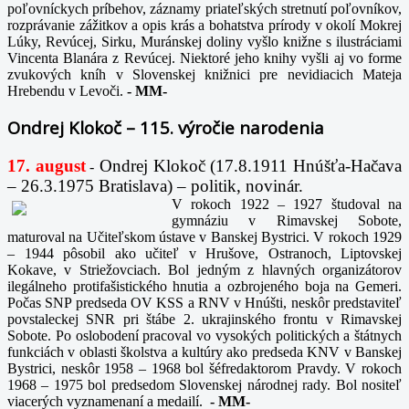
poľovníckych príbehov, záznamy priateľských stretnutí poľovníkov,
rozprávanie zážitkov a opis krás a bohatstva prírody v okolí Mokrej
Lúky, Revúcej, Sirku, Muránskej doliny vyšlo knižne s ilustráciami
Vincenta Blanára z Revúcej. Niektoré jeho knihy vyšli aj vo forme
zvukových kníh v Slovenskej knižnici pre nevidiacich Mateja
Hrebendu v Levoči.
-
MM-
Ondrej Klokoč – 115. výročie narodenia
17. august
Ondrej Klokoč (17.8.1911 Hnúšťa-Hačava
-
– 26.3.1975 Bratislava) – politik, novinár.
V rokoch 1922 – 1927 študoval na
gymnáziu v Rimavskej Sobote,
maturoval na Učiteľskom ústave v Banskej Bystrici. V rokoch 1929
– 1944 pôsobil ako učiteľ v Hrušove, Ostranoch, Liptovskej
Kokave, v Striežovciach. Bol jedným z hlavných organizátorov
ilegálneho protifašistického hnutia a ozbrojeného boja na Gemeri.
Počas SNP predseda OV KSS a RNV v Hnúšti, neskôr predstaviteľ
povstaleckej SNR pri štábe 2. ukrajinského frontu v Rimavskej
Sobote. Po oslobodení pracoval vo vysokých politických a štátnych
funkciách v oblasti školstva a kultúry ako predseda KNV v Banskej
Bystrici, neskôr 1958 – 1968 bol šéfredaktorom Pravdy. V rokoch
1968 – 1975 bol predsedom Slovenskej národnej rady. Bol nositeľ
viacerých vyznamenaní a medailí.
-
MM-