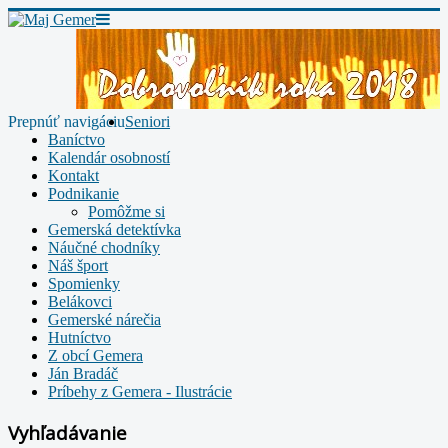
Prepnúť navigáciu
Seniori
Baníctvo
Kalendár osobností
Kontakt
Podnikanie
Pomôžme si
Gemerská detektívka
Náučné chodníky
Náš šport
Spomienky
Belákovci
Gemerské nárečia
Hutníctvo
Z obcí Gemera
Ján Bradáč
Príbehy z Gemera - Ilustrácie
Vyhľadávanie