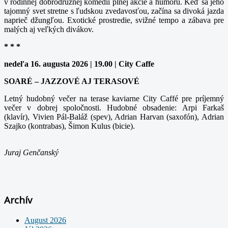
v rodinnej dobrodružnej komédii plnej akcie a humoru. Keď sa jeho
tajomný svet stretne s ľudskou zvedavosťou, začína sa divoká jazda
naprieč džungľou. Exotické prostredie, svižné tempo a zábava pre
malých aj veľkých divákov.
* * *
nedeľa 16. augusta 2026 | 19.00 | City Caffe
SOARÉ – JAZZOVÉ AJ TERASOVÉ
Letný hudobný večer na terase kaviarne City Caffé pre príjemný
večer v dobrej spoločnosti. Hudobné obsadenie: Arpi Farkaš
(klavír), Vivien Pál-Baláž (spev), Adrian Harvan (saxofón), Adrian
Szajko (kontrabas), Šimon Kulus (bicie).
Juraj Genčanský
Archív
August 2026