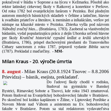
pokračoval v štúdiu v Soprone a na lýceu v Kežmarku. Pôsobil ako
rektor latinskej cirkevnej školy v Ratkovej a konrektor v Prešove.
Od roku 1782 bol evanjelickým farárom v Pezinku. Bol plodným
autorom mnohých básnických skladieb v češtine a latinčine, hlavne
k svadbám priateľov a literátov, k meninám a inštaláciám, veršov pri
nástupe na kňazské miesto v Pezinku. Zbierka vyšla pod názvom
Nábožný zvučný hlas...
(Bratislava, 1783). Zaoberal sa vlastivedným
bádaním, vydal popularizujúcu prácu z dejín Uhorska určenú hlavne
pre školy
Kratičné historické vypsání knížat a králů uherských
(Bratislava, 1786), prispel duchovnými piesňami do Tranovského
Cithary sanctorum z roku 1787, pripravil vydanie
Biblia sacra
(1787). Prekladal z maďarčiny.
-
MM-
Milan Kraus - 20. výročie úmrtia
8. august
Milan Kraus (20.8.1924 Tisovec – 8.8.2006
-
Prievidza) – básnik, esejista, prekladateľ.
Do ľudovej školy chodil v rodisku,
študoval na gymnáziu v Banskej
Bystrici, Rimavskej Sobote a Tisovci, kde roku 1943 zmaturoval.
Potom študoval na Evanjelickej bohosloveckej fakulte v Bratislave.
Po skončení bol krátko kaplánom v Žiline, v Liptovskej Porúbke a
Novom Meste nad Váhom a asistentom na Ev. bohosloveckej
fakulte v Bratislave. Potom sa stal redaktorom vydavateľstva