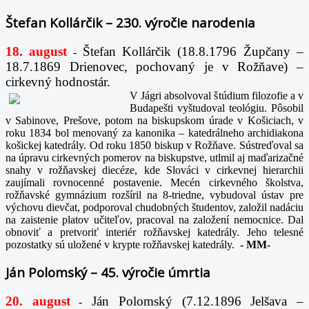
Štefan Kollárčik – 230. výročie narodenia
18. august
Štefan Kollárčik (18.8.1796 Župčany –
-
18.7.1869 Drienovec, pochovaný je v Rožňave) –
cirkevný hodnostár.
V Jágri absolvoval štúdium filozofie a v
Budapešti vyštudoval teológiu. Pôsobil
v Sabinove, Prešove, potom na biskupskom úrade v Košiciach, v
roku 1834 bol menovaný za kanonika – katedrálneho archidiakona
košickej katedrály. Od roku 1850 biskup v Rožňave. Sústreďoval sa
na úpravu cirkevných pomerov na biskupstve, utlmil aj maďarizačné
snahy v rožňavskej diecéze, kde Slováci v cirkevnej hierarchii
zaujímali rovnocenné postavenie. Mecén cirkevného školstva,
rožňavské gymnázium rozšíril na 8-triedne, vybudoval ústav pre
výchovu dievčat, podporoval chudobných študentov, založil nadáciu
na zaistenie platov učiteľov, pracoval na založení nemocnice. Dal
obnoviť a pretvoriť interiér rožňavskej katedrály. Jeho telesné
pozostatky sú uložené v krypte rožňavskej katedrály.
-
MM-
Ján Polomský – 45. výročie úmrtia
20. august
Ján Polomský (7.12.1896 Jelšava –
-