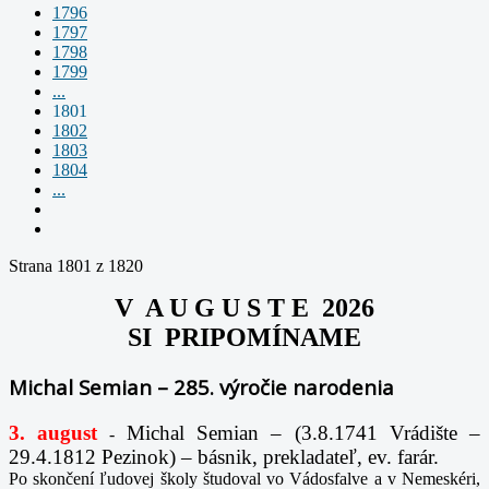
1796
1797
1798
1799
...
1801
1802
1803
1804
...
Strana 1801 z 1820
V A U G U S T E 2026
SI PRIPOMÍNAME
Michal Semian – 285. výročie narodenia
3. august
Michal Semian – (3.8.1741 Vrádište –
-
29.4.1812 Pezinok) – básnik, prekladateľ, ev. farár.
Po skončení ľudovej školy študoval vo Vádosfalve a v Nemeskéri,