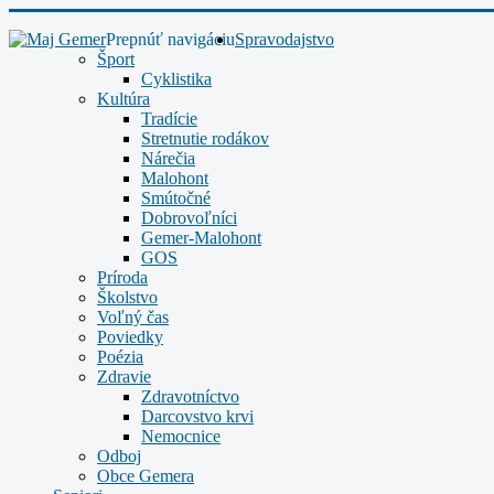
Prepnúť navigáciu
Spravodajstvo
Šport
Cyklistika
Kultúra
Tradície
Stretnutie rodákov
Nárečia
Malohont
Smútočné
Dobrovoľníci
Gemer-Malohont
GOS
Príroda
Školstvo
Voľný čas
Poviedky
Poézia
Zdravie
Zdravotníctvo
Darcovstvo krvi
Nemocnice
Odboj
Obce Gemera