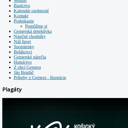
Seniori
Baníctvo
Kalendár osobností
Kontakt
Podnikanie
Pomôžme si
Gemerská detektívka
Náučné chodníky
Náš šport
Spomienky
Belákovci
Gemerské nárečia
Hutníctvo
Z obcí Gemera
Ján Bradáč
Príbehy z Gemera - Ilustrácie
Plagáty