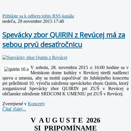
Prihláste sa k odberu tohto RSS kanála
nedeľa, 29 november 2015 17:40
Spevácky zbor QUIRIN z Revúcej má za
sebou prvú desaťročnicu
V sobotu, 28. novembra 2015 o 16:00 hodine sa v
Mestskom dome kultúry v Revúcej stretli nadšenci
spevu a umenia, aby sa mohli započúvať do Jubilejného koncertu
pri príležitosti 10. výročia založenia speváckeho zboru Quirin, ktorý
zorganizoval Spevácky zbor QUIRIN pri ZUŠ v Revúcej a
občianske združenie SRDCOM K UMENIU pri ZUŠ v Revúcej.
Zverejnené v
Koncerty
Čítať ďalej...
V A U G U S T E 2026
SI PRIPOMÍNAME