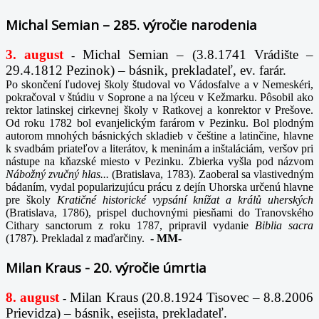
Michal Semian – 285. výročie narodenia
3. august
Michal Semian – (3.8.1741 Vrádište –
-
29.4.1812 Pezinok) – básnik, prekladateľ, ev. farár.
Po skončení ľudovej školy študoval vo Vádosfalve a v Nemeskéri,
pokračoval v štúdiu v Soprone a na lýceu v Kežmarku. Pôsobil ako
rektor latinskej cirkevnej školy v Ratkovej a konrektor v Prešove.
Od roku 1782 bol evanjelickým farárom v Pezinku. Bol plodným
autorom mnohých básnických skladieb v češtine a latinčine, hlavne
k svadbám priateľov a literátov, k meninám a inštaláciám, veršov pri
nástupe na kňazské miesto v Pezinku. Zbierka vyšla pod názvom
Nábožný zvučný hlas...
(Bratislava, 1783). Zaoberal sa vlastivedným
bádaním, vydal popularizujúcu prácu z dejín Uhorska určenú hlavne
pre školy
Kratičné historické vypsání knížat a králů uherských
(Bratislava, 1786), prispel duchovnými piesňami do Tranovského
Cithary sanctorum z roku 1787, pripravil vydanie
Biblia sacra
(1787). Prekladal z maďarčiny.
-
MM-
Milan Kraus - 20. výročie úmrtia
8. august
Milan Kraus (20.8.1924 Tisovec – 8.8.2006
-
Prievidza) – básnik, esejista, prekladateľ.