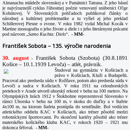
Almanachu mládeže slovenskej a v Pamätnici Tatrana. Z jeho básní
je najvýraznejší cyklus ľúbostnej poézie venovaný snúbenici Oľge
Kohútovej. V Slovenských pohľadoch publikoval články o
národnej a kultúrnej problematike a tu vyšiel aj jeho preklad
Schillerovej Piesne o zvone. V roku 1982 vydal Michal Kocák v
Martine monografiu o jeho živote a diele i s jeho literárnymi prácami
pod názvom „
Samo Kuchta: Dielo
“.
-
MM-
František Sobota – 135. výročie narodenia
30. august
František Sobota (Szobota) (30.8.1891
-
Košice – 10.1.1939 Levoča) – atlét, právnik.
Študoval na gymnáziu v Košiciach a
právo v Košiciach, Kluži a Budapešti.
Pracoval ako predseda súdu v Rožňave, potom ako predseda súdu v
Levoči a sudca v Košiciach. V roku 1911 na celouhorských
pretekoch v Arade utvoril uhorský rekord v behu na 100 metrov. Na
Olympijských hrách 1912 v Štokholme reprezentoval Slovensko v
rámci Uhorska v behu na 100 m, v skoku do diaľky a v štafete
4x100 m, na ktorom štafeta postúpila do semifinále. Bol vedúcim
atletického oddielu KAC v Košiciach, ako tréner pôsobil medzi
robotníckymi športovcami. Po skončení kariéry pôsobil ako tréner
materského košického klubu KAC, v rokoch 1920 – 1921 mu
dokonca šéfoval.
-
MM-