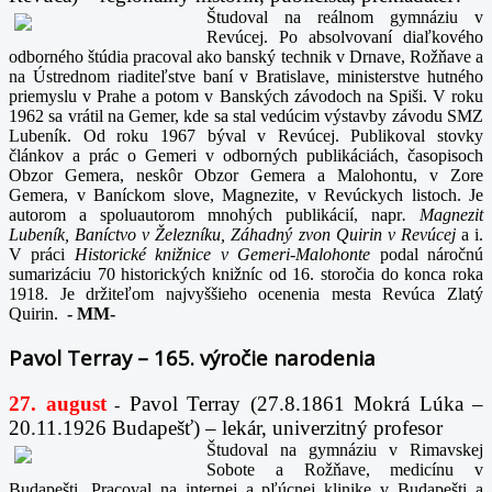
Študoval na reálnom gymnáziu v
Revúcej. Po absolvovaní diaľkového
odborného štúdia pracoval ako banský technik v Drnave, Rožňave a
na Ústrednom riaditeľstve baní v Bratislave, ministerstve hutného
priemyslu v Prahe a potom v Banských závodoch na Spiši. V roku
1962 sa vrátil na Gemer, kde sa stal vedúcim výstavby závodu SMZ
Lubeník. Od roku 1967 býval v Revúcej. Publikoval stovky
článkov a prác o Gemeri v odborných publikáciách, časopisoch
Obzor Gemera, neskôr Obzor Gemera a Malohontu, v Zore
Gemera, v Baníckom slove, Magnezite, v Revúckych listoch. Je
autorom a spoluautorom mnohých publikácií, napr
. Magnezit
Lubeník, Baníctvo v Železníku, Záhadný zvon Quirin v Revúcej
a i.
V práci
Historické knižnice v Gemeri-Malohonte
podal náročnú
sumarizáciu 70 historických knižníc od 16. storočia do konca roka
1918. Je držiteľom najvyššieho ocenenia mesta Revúca Zlatý
Quirin.
-
MM-
Pavol Terray – 165. výročie narodenia
27. august
Pavol Terray
(27.8.1861 Mokrá Lúka –
-
20.11.1926 Budapešť) – lekár, univerzitný profesor
Študoval na gymnáziu v Rimavskej
Sobote a Rožňave, medicínu v
Budapešti. Pracoval na internej a pľúcnej klinike v Budapešti a