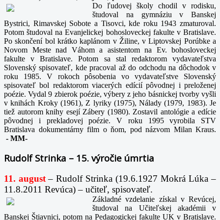
Do ľudovej školy chodil v rodisku,
študoval na gymnáziu v Banskej
Bystrici, Rimavskej Sobote a Tisovci, kde roku 1943 zmaturoval.
Potom študoval na Evanjelickej bohosloveckej fakulte v Bratislave.
Po skončení bol krátko kaplánom v Žiline, v Liptovskej Porúbke a
Novom Meste nad Váhom a asistentom na Ev. bohosloveckej
fakulte v Bratislave. Potom sa stal redaktorom vydavateľstva
Slovenský spisovateľ, kde pracoval až do odchodu na dôchodok v
roku 1985. V rokoch pôsobenia vo vydavateľstve Slovenský
spisovateľ bol redaktorom viacerých edícií pôvodnej i preloženej
poézie. Vydal 9 zbierok poézie, výbery z jeho básnickej tvorby vyšli
v knihách Kroky (1961), Z lyriky (1975), Nálady (1979, 1983). Je
tiež autorom knihy esejí Zábery (1980). Zostavil antológie a edície
pôvodnej i prekladovej poézie. V roku 1995 vyrobila STV
Bratislava dokumentárny film o ňom, pod názvom Milan Kraus.
-
MM-
Rudolf Strinka – 15. výročie úmrtia
11. august
– Rudolf Strinka (19.6.1927 Mokrá Lúka –
11.8.2011 Revúca) – učiteľ, spisovateľ.
Základné vzdelanie získal v Revúcej,
študoval na Učiteľskej akadémii v
Banskej Štiavnici, potom na Pedagogickej fakulte UK v Bratislave.