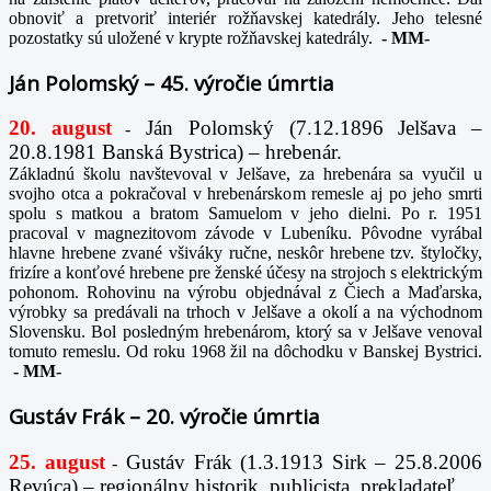
obnoviť a pretvoriť interiér rožňavskej katedrály. Jeho telesné
pozostatky sú uložené v krypte rožňavskej katedrály.
-
MM-
Ján Polomský – 45. výročie úmrtia
20. august
Ján Polomský (7.12.1896 Jelšava –
-
20.8.1981 Banská Bystrica) – hrebenár.
Základnú školu navštevoval v Jelšave, za hrebenára sa vyučil u
svojho otca a pokračoval v hrebenárskom remesle aj po jeho smrti
spolu s matkou a bratom Samuelom v jeho dielni. Po r. 1951
pracoval v magnezitovom závode v Lubeníku. Pôvodne vyrábal
hlavne hrebene zvané všiváky ručne, neskôr hrebene tzv. štyločky,
frizíre a konťové hrebene pre ženské účesy na strojoch s elektrickým
pohonom. Rohovinu na výrobu objednával z Čiech a Maďarska,
výrobky sa predávali na trhoch v Jelšave a okolí a na východnom
Slovensku. Bol posledným hrebenárom, ktorý sa v Jelšave venoval
tomuto remeslu. Od roku 1968 žil na dôchodku v Banskej Bystrici.
-
MM-
Gustáv Frák – 20. výročie úmrtia
25. august
Gustáv Frák
(1.3.1913 Sirk – 25.8.2006
-
Revúca) – regionálny historik, publicista, prekladateľ.