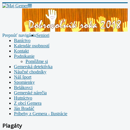
Prepnúť navigáciu
Seniori
Baníctvo
Kalendár osobností
Kontakt
Podnikanie
Pomôžme si
Gemerská detektívka
Náučné chodníky
Náš šport
Spomienky
Belákovci
Gemerské nárečia
Hutníctvo
Z obcí Gemera
Ján Bradáč
Príbehy z Gemera - Ilustrácie
Plagáty