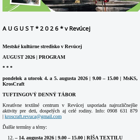
A U G U S T * 2 0 2 6 * v Revúcej
Mestské kultúrne stredisko v Revúcej
AUGUST 2026 | PROGRAM
* * *
pondelok a utorok 4. a 5. augusta 2026 | 9.00 – 15.00 | MsKS,
KrosCraft
TUFTINGOVÝ DENNÝ TÁBOR
Kreatívne textilné centrum v Revúcej usporiada najrozličnejšie
aktivity pre deti, dospelých aj celé rodiny. Info: 0908 631 879
|
Ďalšie termíny a témy:
– 14. augusta 2026 | 9.00 – 15.00 | RÍŠA TEXTILU