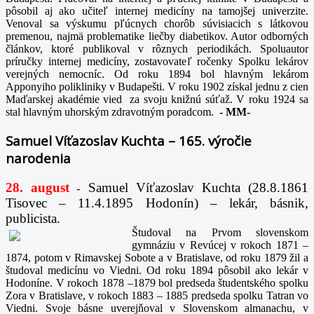
pôsobil aj ako učiteľ internej medicíny na tamojšej univerzite.
Venoval sa výskumu pľúcnych chorôb súvisiacich s látkovou
premenou, najmä problematike liečby diabetikov. Autor odborných
článkov, ktoré publikoval v rôznych periodikách. Spoluautor
príručky internej medicíny, zostavovateľ ročenky Spolku lekárov
verejných nemocníc. Od roku 1894 bol hlavným lekárom
Apponyiho polikliniky v Budapešti. V roku 1902 získal jednu z cien
Maďarskej akadémie vied za svoju knižnú súťaž. V roku 1924 sa
stal hlavným uhorským zdravotným poradcom.
-
MM-
Samuel Víťazoslav Kuchta – 165. výročie
narodenia
28. august
Samuel Víťazoslav Kuchta (28.8.1861
-
Tisovec – 11.4.1895 Hodonín) – lekár, básnik,
publicista.
Študoval na Prvom slovenskom
gymnáziu v Revúcej v rokoch 1871 –
1874, potom v Rimavskej Sobote a v Bratislave, od roku 1879 žil a
študoval medicínu vo Viedni. Od roku 1894 pôsobil ako lekár v
Hodoníne. V rokoch 1878 –1879 bol predseda študentského spolku
Zora v Bratislave, v rokoch 1883 – 1885 predseda spolku Tatran vo
Viedni. Svoje básne uverejňoval v Slovenskom almanachu, v