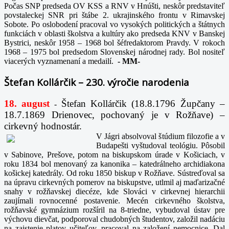
Počas SNP predseda OV KSS a RNV v Hnúšti, neskôr predstaviteľ
povstaleckej SNR pri štábe 2. ukrajinského frontu v Rimavskej
Sobote. Po oslobodení pracoval vo vysokých politických a štátnych
funkciách v oblasti školstva a kultúry ako predseda KNV v Banskej
Bystrici, neskôr 1958 – 1968 bol šéfredaktorom Pravdy. V rokoch
1968 – 1975 bol predsedom Slovenskej národnej rady. Bol nositeľ
viacerých vyznamenaní a medailí.
-
MM-
Štefan Kollárčik – 230. výročie narodenia
18. august
Štefan Kollárčik (18.8.1796 Župčany –
-
18.7.1869 Drienovec, pochovaný je v Rožňave) –
cirkevný hodnostár.
V Jágri absolvoval štúdium filozofie a v
Budapešti vyštudoval teológiu. Pôsobil
v Sabinove, Prešove, potom na biskupskom úrade v Košiciach, v
roku 1834 bol menovaný za kanonika – katedrálneho archidiakona
košickej katedrály. Od roku 1850 biskup v Rožňave. Sústreďoval sa
na úpravu cirkevných pomerov na biskupstve, utlmil aj maďarizačné
snahy v rožňavskej diecéze, kde Slováci v cirkevnej hierarchii
zaujímali rovnocenné postavenie. Mecén cirkevného školstva,
rožňavské gymnázium rozšíril na 8-triedne, vybudoval ústav pre
výchovu dievčat, podporoval chudobných študentov, založil nadáciu
na zaistenie platov učiteľov, pracoval na založení nemocnice. Dal