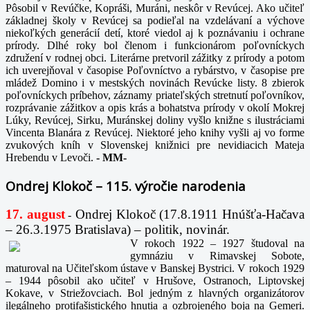
Pôsobil v Revúčke, Kopráši, Muráni, neskôr v Revúcej. Ako učiteľ
základnej školy v Revúcej sa podieľal na vzdelávaní a výchove
niekoľkých generácií detí, ktoré viedol aj k poznávaniu i ochrane
prírody. Dlhé roky bol členom i funkcionárom poľovníckych
združení v rodnej obci. Literárne pretvoril zážitky z prírody a potom
ich uverejňoval v časopise Poľovníctvo a rybárstvo, v časopise pre
mládež Domino i v mestských novinách Revúcke listy. 8 zbierok
poľovníckych príbehov, záznamy priateľských stretnutí poľovníkov,
rozprávanie zážitkov a opis krás a bohatstva prírody v okolí Mokrej
Lúky, Revúcej, Sirku, Muránskej doliny vyšlo knižne s ilustráciami
Vincenta Blanára z Revúcej. Niektoré jeho knihy vyšli aj vo forme
zvukových kníh v Slovenskej knižnici pre nevidiacich Mateja
Hrebendu v Levoči.
-
MM-
Ondrej Klokoč – 115. výročie narodenia
17. august
Ondrej Klokoč (17.8.1911 Hnúšťa-Hačava
-
– 26.3.1975 Bratislava) – politik, novinár.
V rokoch 1922 – 1927 študoval na
gymnáziu v Rimavskej Sobote,
maturoval na Učiteľskom ústave v Banskej Bystrici. V rokoch 1929
– 1944 pôsobil ako učiteľ v Hrušove, Ostranoch, Liptovskej
Kokave, v Striežovciach. Bol jedným z hlavných organizátorov
ilegálneho protifašistického hnutia a ozbrojeného boja na Gemeri.