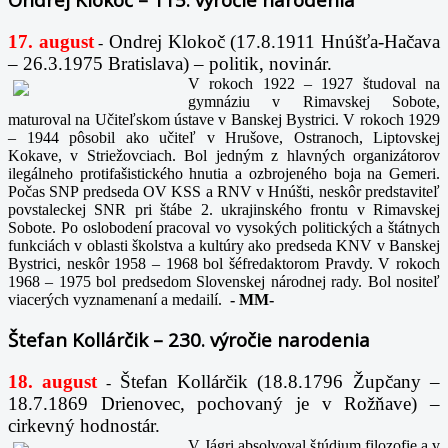
17. august
Ondrej Klokoč (17.8.1911 Hnúšťa-Hačava
-
– 26.3.1975 Bratislava) – politik, novinár.
V rokoch 1922 – 1927 študoval na
gymnáziu v Rimavskej Sobote,
maturoval na Učiteľskom ústave v Banskej Bystrici. V rokoch 1929
– 1944 pôsobil ako učiteľ v Hrušove, Ostranoch, Liptovskej
Kokave, v Striežovciach. Bol jedným z hlavných organizátorov
ilegálneho protifašistického hnutia a ozbrojeného boja na Gemeri.
Počas SNP predseda OV KSS a RNV v Hnúšti, neskôr predstaviteľ
povstaleckej SNR pri štábe 2. ukrajinského frontu v Rimavskej
Sobote. Po oslobodení pracoval vo vysokých politických a štátnych
funkciách v oblasti školstva a kultúry ako predseda KNV v Banskej
Bystrici, neskôr 1958 – 1968 bol šéfredaktorom Pravdy. V rokoch
1968 – 1975 bol predsedom Slovenskej národnej rady. Bol nositeľ
viacerých vyznamenaní a medailí.
-
MM-
Štefan Kollárčik – 230. výročie narodenia
18. august
Štefan Kollárčik (18.8.1796 Župčany –
-
18.7.1869 Drienovec, pochovaný je v Rožňave) –
cirkevný hodnostár.
V Jágri absolvoval štúdium filozofie a v