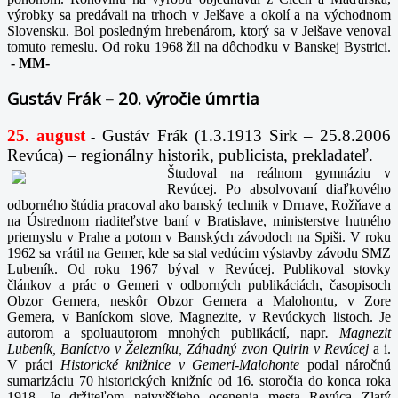
výrobky sa predávali na trhoch v Jelšave a okolí a na východnom
Slovensku. Bol posledným hrebenárom, ktorý sa v Jelšave venoval
tomuto remeslu. Od roku 1968 žil na dôchodku v Banskej Bystrici.
-
MM-
Gustáv Frák – 20. výročie úmrtia
25. august
Gustáv Frák
(1.3.1913 Sirk – 25.8.2006
-
Revúca) – regionálny historik, publicista, prekladateľ.
Študoval na reálnom gymnáziu v
Revúcej. Po absolvovaní diaľkového
odborného štúdia pracoval ako banský technik v Drnave, Rožňave a
na Ústrednom riaditeľstve baní v Bratislave, ministerstve hutného
priemyslu v Prahe a potom v Banských závodoch na Spiši. V roku
1962 sa vrátil na Gemer, kde sa stal vedúcim výstavby závodu SMZ
Lubeník. Od roku 1967 býval v Revúcej. Publikoval stovky
článkov a prác o Gemeri v odborných publikáciách, časopisoch
Obzor Gemera, neskôr Obzor Gemera a Malohontu, v Zore
Gemera, v Baníckom slove, Magnezite, v Revúckych listoch. Je
autorom a spoluautorom mnohých publikácií, napr
. Magnezit
Lubeník, Baníctvo v Železníku, Záhadný zvon Quirin v Revúcej
a i.
V práci
Historické knižnice v Gemeri-Malohonte
podal náročnú
sumarizáciu 70 historických knižníc od 16. storočia do konca roka
1918. Je držiteľom najvyššieho ocenenia mesta Revúca Zlatý