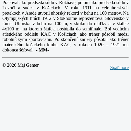
Pracoval ako predseda súdu v Rožňave, potom ako predseda súdu v
Levoči a sudca v Košiciach. V roku 1911 na celouhorských
pretekoch v Arade utvoril uhorský rekord v behu na 100 metrov. Na
Olympijských hrách 1912 v Štokholme reprezentoval Slovensko v
rámci Uhorska v behu na 100 m, v skoku do diaľky a v štafete
4x100 m, na ktorom štafeta postúpila do semifinále. Bol vedúcim
atletického oddielu KAC v Košiciach, ako tréner pôsobil medzi
robotníckymi športovcami. Po skončení kariéry pôsobil ako tréner
materského košického klubu KAC, v rokoch 1920 – 1921 mu
dokonca šéfoval.
-
MM-
© 2026 Maj Gemer
Späť hore