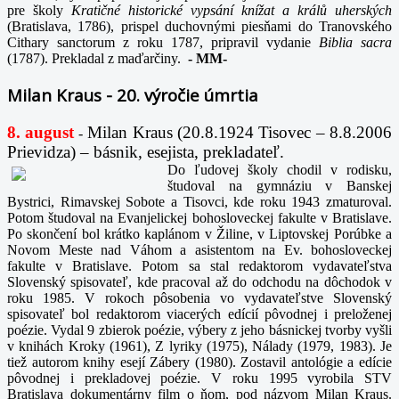
pre školy
Kratičné historické vypsání knížat a králů uherských
(Bratislava, 1786), prispel duchovnými piesňami do Tranovského
Cithary sanctorum z roku 1787, pripravil vydanie
Biblia sacra
(1787). Prekladal z maďarčiny.
-
MM-
Milan Kraus - 20. výročie úmrtia
8. august
Milan Kraus (20.8.1924 Tisovec – 8.8.2006
-
Prievidza) – básnik, esejista, prekladateľ.
Do ľudovej školy chodil v rodisku,
študoval na gymnáziu v Banskej
Bystrici, Rimavskej Sobote a Tisovci, kde roku 1943 zmaturoval.
Potom študoval na Evanjelickej bohosloveckej fakulte v Bratislave.
Po skončení bol krátko kaplánom v Žiline, v Liptovskej Porúbke a
Novom Meste nad Váhom a asistentom na Ev. bohosloveckej
fakulte v Bratislave. Potom sa stal redaktorom vydavateľstva
Slovenský spisovateľ, kde pracoval až do odchodu na dôchodok v
roku 1985. V rokoch pôsobenia vo vydavateľstve Slovenský
spisovateľ bol redaktorom viacerých edícií pôvodnej i preloženej
poézie. Vydal 9 zbierok poézie, výbery z jeho básnickej tvorby vyšli
v knihách Kroky (1961), Z lyriky (1975), Nálady (1979, 1983). Je
tiež autorom knihy esejí Zábery (1980). Zostavil antológie a edície
pôvodnej i prekladovej poézie. V roku 1995 vyrobila STV
Bratislava dokumentárny film o ňom, pod názvom Milan Kraus.