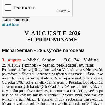
návrat hore
V A U G U S T E 2026
SI PRIPOMÍNAME
Michal Semian – 285. výročie narodenia
3. august
Michal Semian – (3.8.1741 Vrádište –
-
29.4.1812 Pezinok) – básnik, prekladateľ, ev. farár.
Po skončení ľudovej školy študoval vo Vádosfalve a v Nemeskéri,
pokračoval v štúdiu v Soprone a na lýceu v Kežmarku. Pôsobil ako
rektor latinskej cirkevnej školy v Ratkovej a konrektor v Prešove.
Od roku 1782 bol evanjelickým farárom v Pezinku. Bol plodným
autorom mnohých básnických skladieb v češtine a latinčine, hlavne
k svadbám priateľov a literátov, k meninám a inštaláciám, veršov pri
nástupe na kňazské miesto v Pezinku. Zbierka vyšla pod názvom
Nábožný zvučný hlas...
(Bratislava, 1783). Zaoberal sa vlastivedným
bádaním, vydal popularizujúcu prácu z dejín Uhorska určenú hlavne