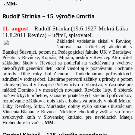
-
MM-
Rudolf Strinka – 15. výročie úmrtia
11. august
– Rudolf Strinka (19.6.1927 Mokrá Lúka –
11.8.2011 Revúca) – učiteľ, spisovateľ.
Základné vzdelanie získal v Revúcej,
študoval na Učiteľskej akadémii v
Banskej Štiavnici, potom na Pedagogickej fakulte UK v Bratislave.
Pôsobil v Revúčke, Kopráši, Muráni, neskôr v Revúcej. Ako učiteľ
základnej školy v Revúcej sa podieľal na vzdelávaní a výchove
niekoľkých generácií detí, ktoré viedol aj k poznávaniu i ochrane
prírody. Dlhé roky bol členom i funkcionárom poľovníckych
združení v rodnej obci. Literárne pretvoril zážitky z prírody a potom
ich uverejňoval v časopise Poľovníctvo a rybárstvo, v časopise pre
mládež Domino i v mestských novinách Revúcke listy. 8 zbierok
poľovníckych príbehov, záznamy priateľských stretnutí poľovníkov,
rozprávanie zážitkov a opis krás a bohatstva prírody v okolí Mokrej
Lúky, Revúcej, Sirku, Muránskej doliny vyšlo knižne s ilustráciami
Vincenta Blanára z Revúcej. Niektoré jeho knihy vyšli aj vo forme
zvukových kníh v Slovenskej knižnici pre nevidiacich Mateja
Hrebendu v Levoči.
-
MM-
Ondrej Klokoč – 115. výročie narodenia