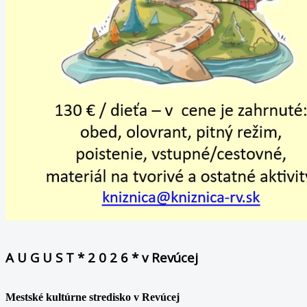
A U G U S T * 2 0 2 6 * v Revúcej
Mestské kultúrne stredisko v Revúcej