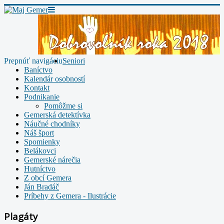
Prepnúť navigáciu
Seniori
Baníctvo
Kalendár osobností
Kontakt
Podnikanie
Pomôžme si
Gemerská detektívka
Náučné chodníky
Náš šport
Spomienky
Belákovci
Gemerské nárečia
Hutníctvo
Z obcí Gemera
Ján Bradáč
Príbehy z Gemera - Ilustrácie
Plagáty