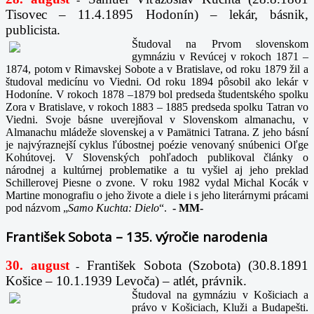
Tisovec – 11.4.1895 Hodonín) – lekár, básnik,
publicista.
Študoval na Prvom slovenskom
gymnáziu v Revúcej v rokoch 1871 –
1874, potom v Rimavskej Sobote a v Bratislave, od roku 1879 žil a
študoval medicínu vo Viedni. Od roku 1894 pôsobil ako lekár v
Hodoníne. V rokoch 1878 –1879 bol predseda študentského spolku
Zora v Bratislave, v rokoch 1883 – 1885 predseda spolku Tatran vo
Viedni. Svoje básne uverejňoval v Slovenskom almanachu, v
Almanachu mládeže slovenskej a v Pamätnici Tatrana. Z jeho básní
je najvýraznejší cyklus ľúbostnej poézie venovaný snúbenici Oľge
Kohútovej. V Slovenských pohľadoch publikoval články o
národnej a kultúrnej problematike a tu vyšiel aj jeho preklad
Schillerovej Piesne o zvone. V roku 1982 vydal Michal Kocák v
Martine monografiu o jeho živote a diele i s jeho literárnymi prácami
pod názvom „
Samo Kuchta: Dielo
“.
-
MM-
František Sobota – 135. výročie narodenia
30. august
František Sobota (Szobota) (30.8.1891
-
Košice – 10.1.1939 Levoča) – atlét, právnik.
Študoval na gymnáziu v Košiciach a
právo v Košiciach, Kluži a Budapešti.