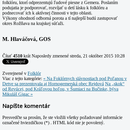
folklóru, ktorí odprezentujú ľudové piesne z Gemera. Poslaním
podujatia je podporovať, rozvíjať u detí lásku k folklóru a
podnecovať ich k aktívnej činnosti v tejto oblasti.
Výkony ohodnotí odborná porota a tí najlepší budú zastupovať
okres Rožňava na krajskej súťaži.
M. Hlaváčová, GOS
Čítať
4510
krát
Naposledy zmenené streda, 21 október 2015 10:28
Zverejnené v
Folklór
Viac z tejto kategórie:
« Na Foklórnych slávnostiach pod Poľanou v
Detve sa prezentovala aj Hornogemerská obec Rejdová
Na „skok“
od Revúcej, pod Kráľovou hoľou, v Šumiaci na Bučinke, býva
Mikuláš Gigac »
Napíšte komentár
Presvedčte sa prosím, že ste vložili všetky požadované informácie
označené hviezdičkou (*) . HTML kód nie je povolený.