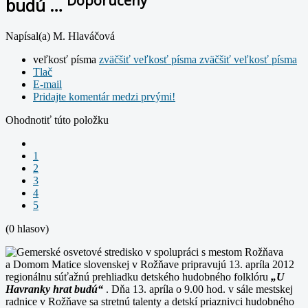
Doporučený
budú …
Napísal(a) M. Hlaváčová
veľkosť písma
zväčšiť veľkosť písma
zväčšiť veľkosť písma
Tlač
E-mail
Pridajte komentár medzi prvými!
Ohodnotiť túto položku
1
2
3
4
5
(0 hlasov)
Gemerské osvetové stredisko v spolupráci s mestom Rožňava
a Domom Matice slovenskej v Rožňave pripravujú 13. apríla 2012
regionálnu súťažnú prehliadku detského hudobného folklóru
„U
Havranky hrat budú“
. Dňa 13. apríla o 9.00 hod. v sále mestskej
radnice v Rožňave sa stretnú talenty a detskí priaznivci hudobného