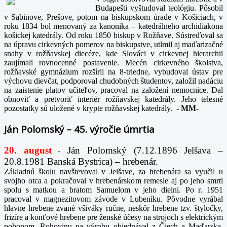
Budapešti vyštudoval teológiu. Pôsobil
v Sabinove, Prešove, potom na biskupskom úrade v Košiciach, v
roku 1834 bol menovaný za kanonika – katedrálneho archidiakona
košickej katedrály. Od roku 1850 biskup v Rožňave. Sústreďoval sa
na úpravu cirkevných pomerov na biskupstve, utlmil aj maďarizačné
snahy v rožňavskej diecéze, kde Slováci v cirkevnej hierarchii
zaujímali rovnocenné postavenie. Mecén cirkevného školstva,
rožňavské gymnázium rozšíril na 8-triedne, vybudoval ústav pre
výchovu dievčat, podporoval chudobných študentov, založil nadáciu
na zaistenie platov učiteľov, pracoval na založení nemocnice. Dal
obnoviť a pretvoriť interiér rožňavskej katedrály. Jeho telesné
pozostatky sú uložené v krypte rožňavskej katedrály.
-
MM-
Ján Polomský – 45. výročie úmrtia
20. august
Ján Polomský (7.12.1896 Jelšava –
-
20.8.1981 Banská Bystrica) – hrebenár.
Základnú školu navštevoval v Jelšave, za hrebenára sa vyučil u
svojho otca a pokračoval v hrebenárskom remesle aj po jeho smrti
spolu s matkou a bratom Samuelom v jeho dielni. Po r. 1951
pracoval v magnezitovom závode v Lubeníku. Pôvodne vyrábal
hlavne hrebene zvané všiváky ručne, neskôr hrebene tzv. štyločky,
frizíre a konťové hrebene pre ženské účesy na strojoch s elektrickým
pohonom. Rohovinu na výrobu objednával z Čiech a Maďarska,