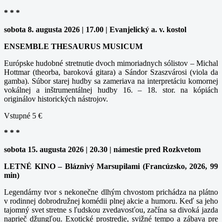
* * *
sobota 8. augusta 2026 | 17.00 | Evanjelický a. v. kostol
ENSEMBLE THESAURUS MUSICUM
Európske hudobné stretnutie dvoch mimoriadnych sólistov – Michal
Hottmar (theorba, baroková gitara) a Sándor Szaszvárosi (viola da
gamba). Súbor starej hudby sa zameriava na interpretáciu komornej
vokálnej a inštrumentálnej hudby 16. – 18. stor. na kópiách
originálov historických nástrojov.
Vstupné 5 €
* * *
sobota 15. augusta 2026 | 20.30 | námestie pred Rozkvetom
LETNÉ KINO – Bláznivý Marsupilami (Francúzsko, 2026, 99
min)
Legendárny tvor s nekonečne dlhým chvostom prichádza na plátno
v rodinnej dobrodružnej komédii plnej akcie a humoru. Keď sa jeho
tajomný svet stretne s ľudskou zvedavosťou, začína sa divoká jazda
naprieč džungľou. Exotické prostredie, svižné tempo a zábava pre