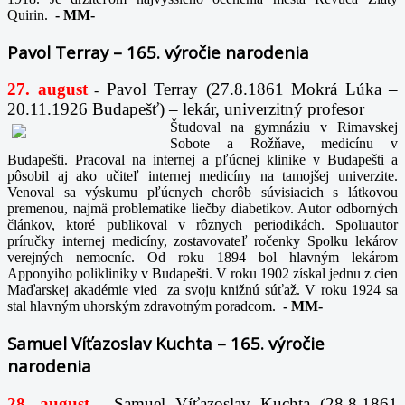
Quirin.
-
MM-
Pavol Terray – 165. výročie narodenia
27. august
Pavol Terray
(27.8.1861 Mokrá Lúka –
-
20.11.1926 Budapešť) – lekár, univerzitný profesor
Študoval na gymnáziu v Rimavskej
Sobote a Rožňave, medicínu v
Budapešti. Pracoval na internej a pľúcnej klinike v Budapešti a
pôsobil aj ako učiteľ internej medicíny na tamojšej univerzite.
Venoval sa výskumu pľúcnych chorôb súvisiacich s látkovou
premenou, najmä problematike liečby diabetikov. Autor odborných
článkov, ktoré publikoval v rôznych periodikách. Spoluautor
príručky internej medicíny, zostavovateľ ročenky Spolku lekárov
verejných nemocníc. Od roku 1894 bol hlavným lekárom
Apponyiho polikliniky v Budapešti. V roku 1902 získal jednu z cien
Maďarskej akadémie vied za svoju knižnú súťaž. V roku 1924 sa
stal hlavným uhorským zdravotným poradcom.
-
MM-
Samuel Víťazoslav Kuchta – 165. výročie
narodenia
28. august
Samuel Víťazoslav Kuchta (28.8.1861
-