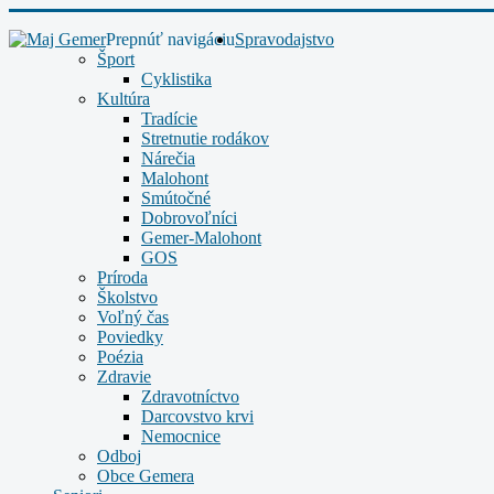
Prepnúť navigáciu
Spravodajstvo
Šport
Cyklistika
Kultúra
Tradície
Stretnutie rodákov
Nárečia
Malohont
Smútočné
Dobrovoľníci
Gemer-Malohont
GOS
Príroda
Školstvo
Voľný čas
Poviedky
Poézia
Zdravie
Zdravotníctvo
Darcovstvo krvi
Nemocnice
Odboj
Obce Gemera