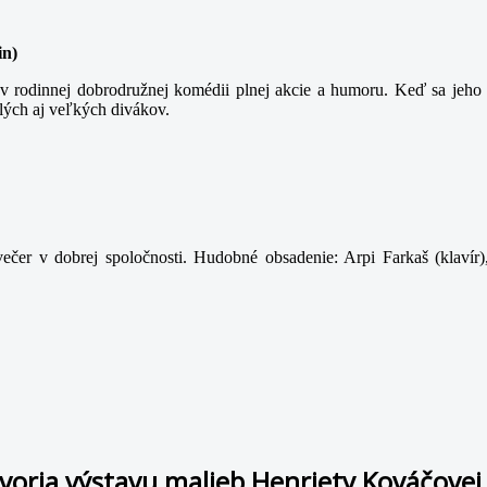
in)
 rodinnej dobrodružnej komédii plnej akcie a humoru. Keď sa jeho t
lých aj veľkých divákov.
ečer v dobrej spoločnosti. Hudobné obsadenie: Arpi Farkaš (klavír)
tvoria výstavu malieb Henriety Kováčove