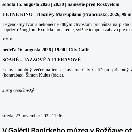
sobota 15. augusta 2026 | 20.30 | námestie pred Rozkvetom
LETNÉ KINO – Bláznivý Marsupilami (Francúzsko, 2026, 99 m
Legendárny tvor s nekonečne dlhým chvostom prichádza na plátno v
naprieč džungľou. Exotické prostredie, svižné tempo a zábava pre ma
* * *
nedeľa 16. augusta 2026 | 19.00 | City Caffe
SOARÉ – JAZZOVÉ AJ TERASOVÉ
Letný hudobný večer na terase kaviarne City Caffé pre príjemný v
(kontrabas), Šimon Kulus (bicie).
Juraj Genčanský
streda, 23 november 2022 17:36
V Galérii Baníckeho múzea v Rožňave o