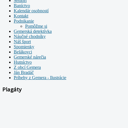
Seniori
Baníctvo
Kalendár osobností
Kontakt
Podnikanie
Pomôžme si
Gemerská detektívka
Náučné chodníky
Náš šport
Spomienky
Belákovci
Gemerské nárečia
Hutníctvo
Z obcí Gemera
Ján Bradáč
Príbehy z Gemera - Ilustrácie
Plagáty