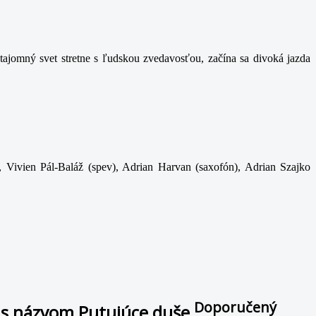
ajomný svet stretne s ľudskou zvedavosťou, začína sa divoká jazda
, Vivien Pál-Baláž (spev), Adrian Harvan (saxofón), Adrian Szajko
Doporučený
j s názvom Putujúce duše