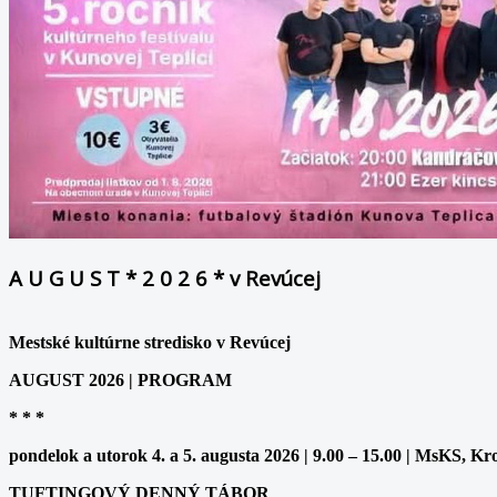
A U G U S T * 2 0 2 6 * v Revúcej
Mestské kultúrne stredisko v Revúcej
AUGUST 2026 | PROGRAM
* * *
pondelok a utorok 4. a 5. augusta 2026 | 9.00 – 15.00 | MsKS, Kr
TUFTINGOVÝ DENNÝ TÁBOR