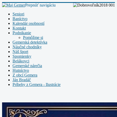
Prepnúť navigáciu
Seniori
Baníctvo
Kalendár osobností
Kontakt
Podnikanie
Pomôžme si
Gemerská detektívka
Náučné chodníky
Náš šport
Spomienky
Belákovci
Gemerské nárečia
Hutníctvo
Z obcí Gemera
Ján Bradáč
Príbehy z Gemera - Ilustrácie
Plagáty