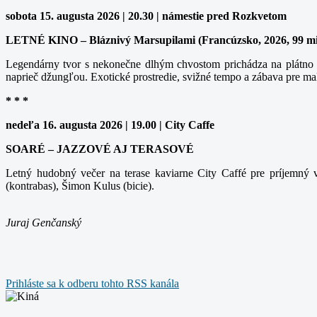
sobota 15. augusta 2026 | 20.30 | námestie pred Rozkvetom
LETNÉ KINO – Bláznivý Marsupilami (Francúzsko, 2026, 99 m
Legendárny tvor s nekonečne dlhým chvostom prichádza na plátno v
naprieč džungľou. Exotické prostredie, svižné tempo a zábava pre ma
* * *
nedeľa 16. augusta 2026 | 19.00 | City Caffe
SOARÉ – JAZZOVÉ AJ TERASOVÉ
Letný hudobný večer na terase kaviarne City Caffé pre príjemný v
(kontrabas), Šimon Kulus (bicie).
Juraj Genčanský
Prihláste sa k odberu tohto RSS kanála