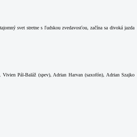
ajomný svet stretne s ľudskou zvedavosťou, začína sa divoká jazda
, Vivien Pál-Baláž (spev), Adrian Harvan (saxofón), Adrian Szajko