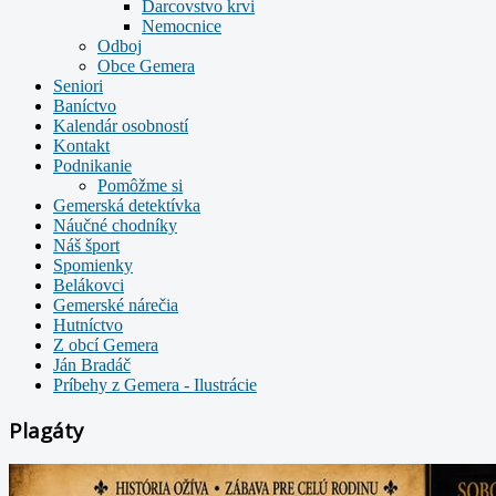
Darcovstvo krvi
Nemocnice
Odboj
Obce Gemera
Seniori
Baníctvo
Kalendár osobností
Kontakt
Podnikanie
Pomôžme si
Gemerská detektívka
Náučné chodníky
Náš šport
Spomienky
Belákovci
Gemerské nárečia
Hutníctvo
Z obcí Gemera
Ján Bradáč
Príbehy z Gemera - Ilustrácie
Plagáty