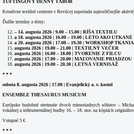
TUFTINGOVÝ DENNÝ TÁBOR
Kreatívne textilné centrum v Revúcej usporiada najrozličnejšie aktivit
Ďalšie termíny a témy:
– 14. augusta 2026 | 9.00 – 15.00 | RÍŠA TEXTILU
a 18. augusta 2026 | 16.00 – 19.00 | LETO AKO UTKANÉ
a 20. augusta 2026 | 17.00 – 19.30 | WORKSHOP TK
augusta 2026 | 19.00 – 21.00 | TEXTILNÝ VEČER
augusta 2026 | 16.00 – 18.00 | TVORENIE Z FILCU
augusta 2026 | 17.00 – 20.00 | MAĽOVANIE PRIADZOU
augusta 2026 | 19.00 – 20.30 | LETNÁ VERNISÁŽ
* * *
sobota 8. augusta 2026 | 17.00 | Evanjelický a. v. kostol
ENSEMBLE THESAURUS MUSICUM
Európske hudobné stretnutie dvoch mimoriadnych sólistov – Michal
vokálnej a inštrumentálnej hudby 16. – 18. stor. na kópiách originálov
Vstupné 5 €
* * *