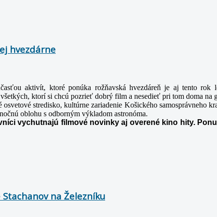
kej hvezdárne
časťou aktivít, ktoré ponúka rožňavská hvezdáreň je aj tento rok
všetkých, ktorí si chcú pozrieť dobrý film a nesedieť pri tom doma na 
osvetové stredisko, kultúrne
zariadenie Košického samosprávneho kra
 nočnú oblohu s
odborným výkladom astronóma.
evníci vychutnajú filmové novinky aj overené
kino hity. Pon
e Stachanov na Železníku