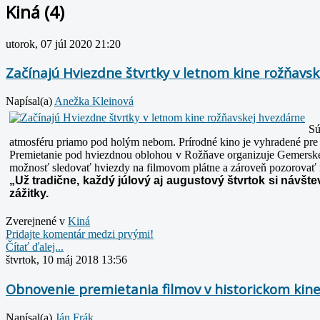
Kiná (4)
utorok, 07 júl 2020 21:20
Začínajú Hviezdne štvrtky v letnom kine rožňavs
Napísal(a)
Anežka Kleinová
Sú
atmosféru priamo pod holým nebom. Prírodné kino je
vyhradené pre 
Premietanie pod hviezdnou oblohou v Rožňave organizuje Gemerské 
možnosť sledovať hviezdy na filmovom plátne a zároveň pozorovať
„Už tradične, každý júlový aj augustový štvrtok si návšt
zážitky.
Zverejnené v
Kiná
Pridajte komentár medzi prvými!
Čítať ďalej...
štvrtok, 10 máj 2018 13:56
Obnovenie premietania filmov v historickom kin
Napísal(a)
Ján Frák