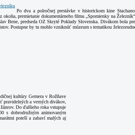
Po dva a polročnej prestávke v historickom kine Stachano
 z okolia, premietanie dokumentárneho filmu „Spomienky na Železník
dislav Bene, predseda OZ Skryté Poklady Slovenska. Divákom bola p
uristov. Postupne by tu mohlo vzniknúť múzeum s tematikou železorudne
adičnej kultúry Gemera v Rožňave
kať pravidelných a verných divákov,
žánrov. Do ďalšieho roka vstupuje
.00 s dobrodružným animovaným
marátmi poteší a zabaví malých aj