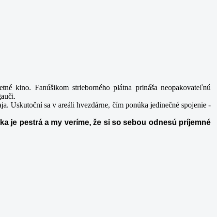
 letné kino. Fanúšikom
strieborného plátna prináša neopakovateľnú
gauči.
ja. Uskutoční sa v areáli hvezdárne, čím ponúka jedinečné
spojenie -
uka je pestrá a my veríme, že si so sebou odnesú príjemné