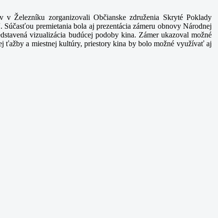
v v Železníku zorganizovali Občianske združenia Skryté Poklady
“. Súčasťou premietania bola aj prezentácia zámeru obnovy Národnej
redstavená vizualizácia budúcej podoby kina. Zámer ukazoval možné
j ťažby a miestnej kultúry, priestory kina by bolo možné využívať aj