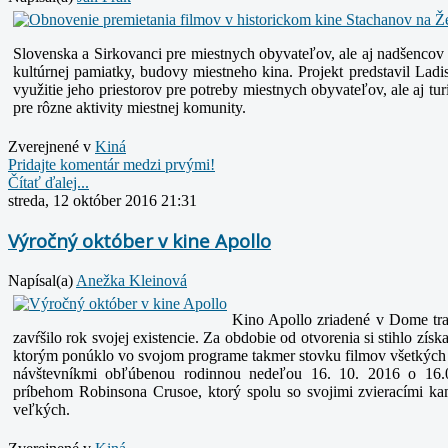
Slovenska a Sirkovanci pre miestnych obyvateľov, ale aj nadšencov
kultúrnej pamiatky, budovy miestneho kina. Projekt predstavil La
využitie jeho priestorov pre potreby miestnych obyvateľov, ale aj t
pre rôzne aktivity miestnej komunity.
Zverejnené v
Kiná
Pridajte komentár medzi prvými!
Čítať ďalej...
streda, 12 október 2016 21:31
Výročný október v kine Apollo
Napísal(a)
Anežka Kleinová
Kino Apollo zriadené v Dome tr
zavŕšilo rok svojej existencie. Za obdobie od otvorenia si stihlo zís
ktorým ponúklo vo svojom
programe takmer stovku filmov všetkých 
návštevníkmi obľúbenou rodinnou nedeľou 16. 10. 2016 o 16
príbehom
Robinsona Crusoe, ktorý spolu so svojimi zvieracími ka
veľkých.