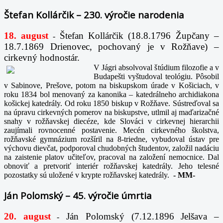
Štefan Kollárčik – 230. výročie narodenia
18. august
Štefan Kollárčik (18.8.1796 Župčany –
-
18.7.1869 Drienovec, pochovaný je v Rožňave) –
cirkevný hodnostár.
V Jágri absolvoval štúdium filozofie a v
Budapešti vyštudoval teológiu. Pôsobil
v Sabinove, Prešove, potom na biskupskom úrade v Košiciach, v
roku 1834 bol menovaný za kanonika – katedrálneho archidiakona
košickej katedrály. Od roku 1850 biskup v Rožňave. Sústreďoval sa
na úpravu cirkevných pomerov na biskupstve, utlmil aj maďarizačné
snahy v rožňavskej diecéze, kde Slováci v cirkevnej hierarchii
zaujímali rovnocenné postavenie. Mecén cirkevného školstva,
rožňavské gymnázium rozšíril na 8-triedne, vybudoval ústav pre
výchovu dievčat, podporoval chudobných študentov, založil nadáciu
na zaistenie platov učiteľov, pracoval na založení nemocnice. Dal
obnoviť a pretvoriť interiér rožňavskej katedrály. Jeho telesné
pozostatky sú uložené v krypte rožňavskej katedrály.
-
MM-
Ján Polomský – 45. výročie úmrtia
20. august
Ján Polomský (7.12.1896 Jelšava –
-