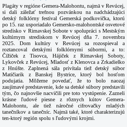
Plagáty v regióne Gemera-Malohontu, najmä v Revúcej,
si dali záležať trefnou pozvánkou na nadchádzajúci
detský folklórny festival Gemerská podkovička, ktorú
po 15. raz usporiadalo Gemersko-malohontské osvetové
stredisko v Rimavskej Sobote v spolupráci s Mestským
kultúrnym strediskom v Revúcej dňa 7. novembra
2025. Dom kultúry v Revúcej sa rozospieval a
roztancoval detskými folklórnymi súbormi, a to:
Čížiček z Tisovca, Hájiček z Rimavskej Soboty,
Lykovček z Revúcej, Mladosť z Klenovca a Zrkadielko
z Hnúšte. Zaplnená sála privítala tiež detský súbor
Matičiarik z Banskej Bystrice, ktorý bol hosťom
podujatia. Môžeme povedať, že to bolo naozaj
zaujímavé predstavenie, kde sa detské súbory predstavili
tým, čo najnovšie nacvičili pre toto vystúpenie. Zazneli
krásne ľudové piesne z rôznych kútov Gemera-
Malohontu, ale tiež náročné cifrovačky mladých
tanečníkov a tanečníc. Najmä také, ktoré charakterizujú
ten-ktorý región spolu s ľudovými krojmi.