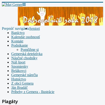
Prepnúť navigáciu
Seniori
Baníctvo
Kalendár osobností
Kontakt
Podnikanie
Pomôžme si
Gemerská detektívka
Náučné chodníky
Náš šport
Spomienky
Belákovci
Gemerské nárečia
Hutníctvo
Z obcí Gemera
Ján Bradáč
Príbehy z Gemera - Ilustrácie
Plagáty