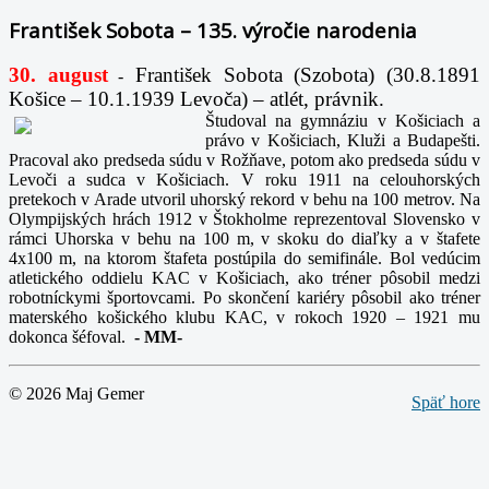
František Sobota – 135. výročie narodenia
30. august
František Sobota (Szobota) (30.8.1891
-
Košice – 10.1.1939 Levoča) – atlét, právnik.
Študoval na gymnáziu v Košiciach a
právo v Košiciach, Kluži a Budapešti.
Pracoval ako predseda súdu v Rožňave, potom ako predseda súdu v
Levoči a sudca v Košiciach. V roku 1911 na celouhorských
pretekoch v Arade utvoril uhorský rekord v behu na 100 metrov. Na
Olympijských hrách 1912 v Štokholme reprezentoval Slovensko v
rámci Uhorska v behu na 100 m, v skoku do diaľky a v štafete
4x100 m, na ktorom štafeta postúpila do semifinále. Bol vedúcim
atletického oddielu KAC v Košiciach, ako tréner pôsobil medzi
robotníckymi športovcami. Po skončení kariéry pôsobil ako tréner
materského košického klubu KAC, v rokoch 1920 – 1921 mu
dokonca šéfoval.
-
MM-
© 2026 Maj Gemer
Späť hore