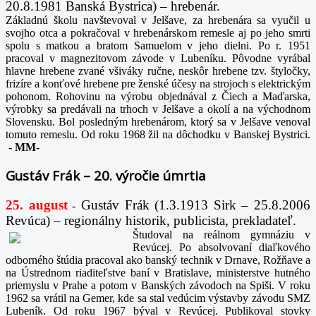
20.8.1981 Banská Bystrica) – hrebenár.
Základnú školu navštevoval v Jelšave, za hrebenára sa vyučil u
svojho otca a pokračoval v hrebenárskom remesle aj po jeho smrti
spolu s matkou a bratom Samuelom v jeho dielni. Po r. 1951
pracoval v magnezitovom závode v Lubeníku. Pôvodne vyrábal
hlavne hrebene zvané všiváky ručne, neskôr hrebene tzv. štyločky,
frizíre a konťové hrebene pre ženské účesy na strojoch s elektrickým
pohonom. Rohovinu na výrobu objednával z Čiech a Maďarska,
výrobky sa predávali na trhoch v Jelšave a okolí a na východnom
Slovensku. Bol posledným hrebenárom, ktorý sa v Jelšave venoval
tomuto remeslu. Od roku 1968 žil na dôchodku v Banskej Bystrici.
-
MM-
Gustáv Frák – 20. výročie úmrtia
25. august
Gustáv Frák
(1.3.1913 Sirk – 25.8.2006
-
Revúca) – regionálny historik, publicista, prekladateľ.
Študoval na reálnom gymnáziu v
Revúcej. Po absolvovaní diaľkového
odborného štúdia pracoval ako banský technik v Drnave, Rožňave a
na Ústrednom riaditeľstve baní v Bratislave, ministerstve hutného
priemyslu v Prahe a potom v Banských závodoch na Spiši. V roku
1962 sa vrátil na Gemer, kde sa stal vedúcim výstavby závodu SMZ
Lubeník. Od roku 1967 býval v Revúcej. Publikoval stovky