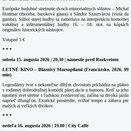
Európske hudobné stretnutie dvoch mimoriadnych sólistov – Michal
Hottmar (theorba, baroková gitara) a Sándor Szaszvárosi (viola da
gamba). Súbor starej hudby sa zameriava na interpretáciu komornej
vokálnej a inštrumentálnej hudby 16. – 18. stor. na kópiách
originálov historických nástrojov.
Vstupné 5 €
* * *
sobota 15. augusta 2026 | 20.30 | námestie pred Rozkvetom
LETNÉ KINO – Bláznivý Marsupilami (Francúzsko, 2026, 99
min)
Legendárny tvor s nekonečne dlhým chvostom prichádza na plátno
v rodinnej dobrodružnej komédii plnej akcie a humoru. Keď sa jeho
tajomný svet stretne s ľudskou zvedavosťou, začína sa divoká jazda
naprieč džungľou. Exotické prostredie, svižné tempo a zábava pre
malých aj veľkých divákov.
* * *
nedeľa 16. augusta 2026 | 19.00 | City Caffe