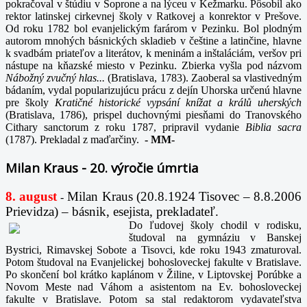
pokračoval v štúdiu v Soprone a na lýceu v Kežmarku. Pôsobil ako
rektor latinskej cirkevnej školy v Ratkovej a konrektor v Prešove.
Od roku 1782 bol evanjelickým farárom v Pezinku. Bol plodným
autorom mnohých básnických skladieb v češtine a latinčine, hlavne
k svadbám priateľov a literátov, k meninám a inštaláciám, veršov pri
nástupe na kňazské miesto v Pezinku. Zbierka vyšla pod názvom
Nábožný zvučný hlas...
(Bratislava, 1783). Zaoberal sa vlastivedným
bádaním, vydal popularizujúcu prácu z dejín Uhorska určenú hlavne
pre školy
Kratičné historické vypsání knížat a králů uherských
(Bratislava, 1786), prispel duchovnými piesňami do Tranovského
Cithary sanctorum z roku 1787, pripravil vydanie
Biblia sacra
(1787). Prekladal z maďarčiny.
-
MM-
Milan Kraus - 20. výročie úmrtia
8. august
Milan Kraus (20.8.1924 Tisovec – 8.8.2006
-
Prievidza) – básnik, esejista, prekladateľ.
Do ľudovej školy chodil v rodisku,
študoval na gymnáziu v Banskej
Bystrici, Rimavskej Sobote a Tisovci, kde roku 1943 zmaturoval.
Potom študoval na Evanjelickej bohosloveckej fakulte v Bratislave.
Po skončení bol krátko kaplánom v Žiline, v Liptovskej Porúbke a
Novom Meste nad Váhom a asistentom na Ev. bohosloveckej
fakulte v Bratislave. Potom sa stal redaktorom vydavateľstva