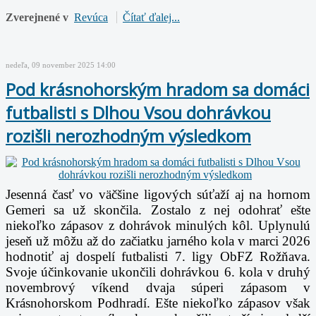
Zverejnené v
Revúca
Čítať ďalej...
nedeľa, 09 november 2025 14:00
Pod krásnohorským hradom sa domáci
futbalisti s Dlhou Vsou dohrávkou
rozišli nerozhodným výsledkom
Jesenná časť vo väčšine ligových súťaží aj na hornom
Gemeri sa už skončila. Zostalo z nej odohrať ešte
niekoľko zápasov z dohrávok minulých kôl. Uplynulú
jeseň už môžu až do začiatku jarného kola v marci 2026
hodnotiť aj dospelí futbalisti 7. ligy ObFZ Rožňava.
Svoje účinkovanie ukončili dohrávkou 6. kola v druhý
novembrový víkend dvaja súperi zápasom v
Krásnohorskom Podhradí. Ešte niekoľko zápasov však