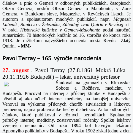
článkov a prác o Gemeri v odborných publikáciách, časopisoch
Obzor Gemera, neskôr Obzor Gemera a Malohontu, v Zore
Gemera, v Baníckom slove, Magnezite, v Revúckych listoch. Je
autorom a spoluautorom mnohých publikácií, napr
. Magnezit
Lubeník, Baníctvo v Železníku, Záhadný zvon Quirin v Revúcej
a i.
V práci
Historické knižnice v Gemeri-Malohonte
podal náročnú
sumarizáciu 70 historických knižníc od 16. storočia do konca roka
1918. Je držiteľom najvyššieho ocenenia mesta Revúca Zlatý
Quirin.
-
MM-
Pavol Terray – 165. výročie narodenia
27. august
Pavol Terray
(27.8.1861 Mokrá Lúka –
-
20.11.1926 Budapešť) – lekár, univerzitný profesor
Študoval na gymnáziu v Rimavskej
Sobote a Rožňave, medicínu v
Budapešti. Pracoval na internej a pľúcnej klinike v Budapešti a
pôsobil aj ako učiteľ internej medicíny na tamojšej univerzite.
Venoval sa výskumu pľúcnych chorôb súvisiacich s látkovou
premenou, najmä problematike liečby diabetikov. Autor odborných
článkov, ktoré publikoval v rôznych periodikách. Spoluautor
príručky internej medicíny, zostavovateľ ročenky Spolku lekárov
verejných nemocníc. Od roku 1894 bol hlavným lekárom
Apponyiho polikliniky v Budapešti. V roku 1902 získal jednu z cien