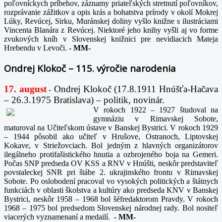
poľovníckych príbehov, záznamy priateľských stretnutí poľovníkov,
rozprávanie zážitkov a opis krás a bohatstva prírody v okolí Mokrej
Lúky, Revúcej, Sirku, Muránskej doliny vyšlo knižne s ilustráciami
Vincenta Blanára z Revúcej. Niektoré jeho knihy vyšli aj vo forme
zvukových kníh v Slovenskej knižnici pre nevidiacich Mateja
Hrebendu v Levoči.
-
MM-
Ondrej Klokoč – 115. výročie narodenia
17. august
Ondrej Klokoč (17.8.1911 Hnúšťa-Hačava
-
– 26.3.1975 Bratislava) – politik, novinár.
V rokoch 1922 – 1927 študoval na
gymnáziu v Rimavskej Sobote,
maturoval na Učiteľskom ústave v Banskej Bystrici. V rokoch 1929
– 1944 pôsobil ako učiteľ v Hrušove, Ostranoch, Liptovskej
Kokave, v Striežovciach. Bol jedným z hlavných organizátorov
ilegálneho protifašistického hnutia a ozbrojeného boja na Gemeri.
Počas SNP predseda OV KSS a RNV v Hnúšti, neskôr predstaviteľ
povstaleckej SNR pri štábe 2. ukrajinského frontu v Rimavskej
Sobote. Po oslobodení pracoval vo vysokých politických a štátnych
funkciách v oblasti školstva a kultúry ako predseda KNV v Banskej
Bystrici, neskôr 1958 – 1968 bol šéfredaktorom Pravdy. V rokoch
1968 – 1975 bol predsedom Slovenskej národnej rady. Bol nositeľ
viacerých vyznamenaní a medailí.
-
MM-