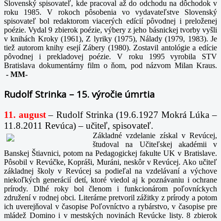
Slovenský spisovateľ, kde pracoval až do odchodu na dôchodok v
roku 1985. V rokoch pôsobenia vo vydavateľstve Slovenský
spisovateľ bol redaktorom viacerých edícií pôvodnej i preloženej
poézie. Vydal 9 zbierok poézie, výbery z jeho básnickej tvorby vyšli
v knihách Kroky (1961), Z lyriky (1975), Nálady (1979, 1983). Je
tiež autorom knihy esejí Zábery (1980). Zostavil antológie a edície
pôvodnej i prekladovej poézie. V roku 1995 vyrobila STV
Bratislava dokumentárny film o ňom, pod názvom Milan Kraus.
-
MM-
Rudolf Strinka – 15. výročie úmrtia
11. august
– Rudolf Strinka (19.6.1927 Mokrá Lúka –
11.8.2011 Revúca) – učiteľ, spisovateľ.
Základné vzdelanie získal v Revúcej,
študoval na Učiteľskej akadémii v
Banskej Štiavnici, potom na Pedagogickej fakulte UK v Bratislave.
Pôsobil v Revúčke, Kopráši, Muráni, neskôr v Revúcej. Ako učiteľ
základnej školy v Revúcej sa podieľal na vzdelávaní a výchove
niekoľkých generácií detí, ktoré viedol aj k poznávaniu i ochrane
prírody. Dlhé roky bol členom i funkcionárom poľovníckych
združení v rodnej obci. Literárne pretvoril zážitky z prírody a potom
ich uverejňoval v časopise Poľovníctvo a rybárstvo, v časopise pre
mládež Domino i v mestských novinách Revúcke listy. 8 zbierok