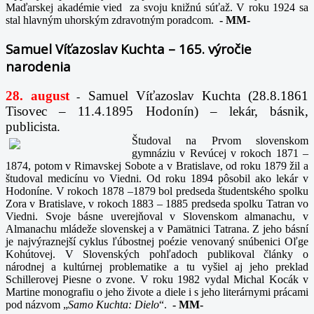
Maďarskej akadémie vied za svoju knižnú súťaž. V roku 1924 sa
stal hlavným uhorským zdravotným poradcom.
-
MM-
Samuel Víťazoslav Kuchta – 165. výročie
narodenia
28. august
Samuel Víťazoslav Kuchta (28.8.1861
-
Tisovec – 11.4.1895 Hodonín) – lekár, básnik,
publicista.
Študoval na Prvom slovenskom
gymnáziu v Revúcej v rokoch 1871 –
1874, potom v Rimavskej Sobote a v Bratislave, od roku 1879 žil a
študoval medicínu vo Viedni. Od roku 1894 pôsobil ako lekár v
Hodoníne. V rokoch 1878 –1879 bol predseda študentského spolku
Zora v Bratislave, v rokoch 1883 – 1885 predseda spolku Tatran vo
Viedni. Svoje básne uverejňoval v Slovenskom almanachu, v
Almanachu mládeže slovenskej a v Pamätnici Tatrana. Z jeho básní
je najvýraznejší cyklus ľúbostnej poézie venovaný snúbenici Oľge
Kohútovej. V Slovenských pohľadoch publikoval články o
národnej a kultúrnej problematike a tu vyšiel aj jeho preklad
Schillerovej Piesne o zvone. V roku 1982 vydal Michal Kocák v
Martine monografiu o jeho živote a diele i s jeho literárnymi prácami
pod názvom „
Samo Kuchta: Dielo
“.
-
MM-