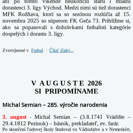
ani po tomto víkende neukončili starší i mladší
dorastenci 3. ligy Východ. Medzi nimi sú tiež dorastenci
MFK Rožňava, ktorí sa so sezónou rozlúčia až 15.
novembra 2025 so súperom FK Geča 73.
Priblížme si,
ako sa popasovali s dohrávkami futbalisti kategórie
dospelých i dorastu 3. ligy.
Zverejnené v
Futbal
Čítať ďalej...
V A U G U S T E 2026
SI PRIPOMÍNAME
Michal Semian – 285. výročie narodenia
3. august
Michal Semian – (3.8.1741 Vrádište –
-
29.4.1812 Pezinok) – básnik, prekladateľ, ev. farár.
Po skončení ľudovej školy študoval vo Vádosfalve a v Nemeskéri,