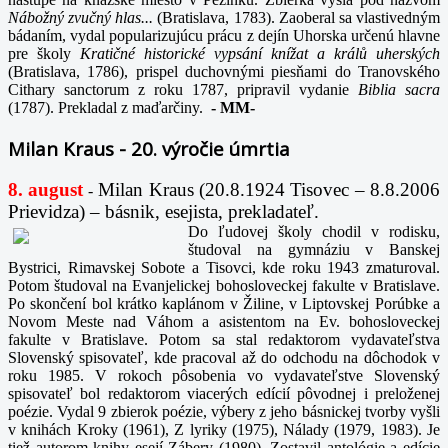
Nábožný zvučný hlas...
(Bratislava, 1783). Zaoberal sa vlastivedným
bádaním, vydal popularizujúcu prácu z dejín Uhorska určenú hlavne
pre školy
Kratičné historické vypsání knížat a králů uherských
(Bratislava, 1786), prispel duchovnými piesňami do Tranovského
Cithary sanctorum z roku 1787, pripravil vydanie
Biblia sacra
(1787). Prekladal z maďarčiny.
-
MM-
Milan Kraus - 20. výročie úmrtia
8. august
Milan Kraus (20.8.1924 Tisovec – 8.8.2006
-
Prievidza) – básnik, esejista, prekladateľ.
Do ľudovej školy chodil v rodisku,
študoval na gymnáziu v Banskej
Bystrici, Rimavskej Sobote a Tisovci, kde roku 1943 zmaturoval.
Potom študoval na Evanjelickej bohosloveckej fakulte v Bratislave.
Po skončení bol krátko kaplánom v Žiline, v Liptovskej Porúbke a
Novom Meste nad Váhom a asistentom na Ev. bohosloveckej
fakulte v Bratislave. Potom sa stal redaktorom vydavateľstva
Slovenský spisovateľ, kde pracoval až do odchodu na dôchodok v
roku 1985. V rokoch pôsobenia vo vydavateľstve Slovenský
spisovateľ bol redaktorom viacerých edícií pôvodnej i preloženej
poézie. Vydal 9 zbierok poézie, výbery z jeho básnickej tvorby vyšli
v knihách Kroky (1961), Z lyriky (1975), Nálady (1979, 1983). Je
tiež autorom knihy esejí Zábery (1980). Zostavil antológie a edície