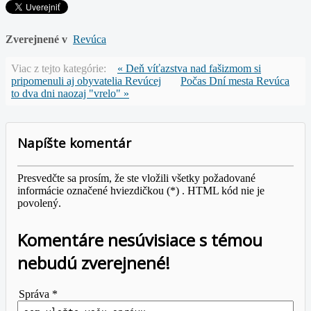
Zverejnené v
Revúca
Viac z tejto kategórie:
« Deň víťazstva nad fašizmom si
pripomenuli aj obyvatelia Revúcej
Počas Dní mesta Revúca
to dva dni naozaj "vrelo" »
Napíšte komentár
Presvedčte sa prosím, že ste vložili všetky požadované
informácie označené hviezdičkou (*) . HTML kód nie je
povolený.
Komentáre nesúvisiace s témou
nebudú zverejnené!
Správa *