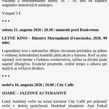
vokálnej a inštrumentálnej hudby 16. – 18. stor. na kópiách
originálov historických nástrojov.
Vstupné 5 €
* * *
sobota 15. augusta 2026 | 20.30 | námestie pred Rozkvetom
LETNÉ KINO – Bláznivý Marsupilami (Francúzsko, 2026, 99
min)
Legendárny tvor s nekonečne dlhým chvostom prichádza na plátno
v rodinnej dobrodružnej komédii plnej akcie a humoru. Keď sa jeho
tajomný svet stretne s ľudskou zvedavosťou, začína sa divoká jazda
naprieč džungľou. Exotické prostredie, svižné tempo a zábava pre
malých aj veľkých divákov.
* * *
nedeľa 16. augusta 2026 | 19.00 | City Caffe
SOARÉ – JAZZOVÉ AJ TERASOVÉ
Letný hudobný večer na terase kaviarne City Caffé pre príjemný
večer v dobrej spoločnosti. Hudobné obsadenie: Arpi Farkaš