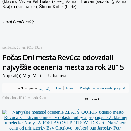
(klavír), Vivien Pál-Baláž (spev), Adrian Harvan (saxofón), Adrian
Szajko (kontrabas), Šimon Kulus (bicie).
Juraj Genčanský
pondelok, 20 jún 2016 13:39
Počas Dní mesta Revúca odovzdali
najvyššie ocenenia mesta za rok 2015
Napísal(a) Mgr. Martina Urbanová
veľkosť písma
Tlač
E-mail
Pridajte komentár medzi prvými!
Ohodnotiť túto položku
(0 hlasov)