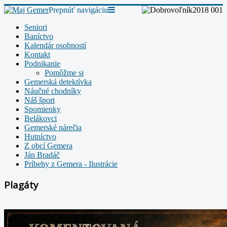
Prepnúť navigáciu
Seniori
Baníctvo
Kalendár osobností
Kontakt
Podnikanie
Pomôžme si
Gemerská detektívka
Náučné chodníky
Náš šport
Spomienky
Belákovci
Gemerské nárečia
Hutníctvo
Z obcí Gemera
Ján Bradáč
Príbehy z Gemera - Ilustrácie
Plagáty