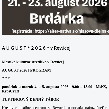
A U G U S T * 2 0 2 6 * v Revúcej
Mestské kultúrne stredisko v Revúcej
AUGUST 2026 | PROGRAM
* * *
pondelok a utorok 4. a 5. augusta 2026 | 9.00 – 15.00 | MsKS,
KrosCraft
TUFTINGOVÝ DENNÝ TÁBOR
Kreatívne textilné centrum v Revúcej usporiada najrozličnejšie