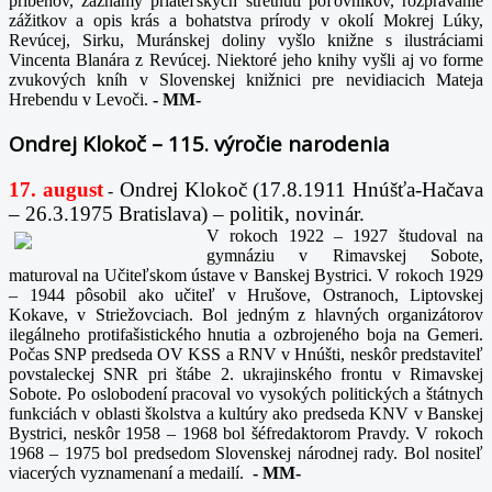
príbehov, záznamy priateľských stretnutí poľovníkov, rozprávanie
zážitkov a opis krás a bohatstva prírody v okolí Mokrej Lúky,
Revúcej, Sirku, Muránskej doliny vyšlo knižne s ilustráciami
Vincenta Blanára z Revúcej. Niektoré jeho knihy vyšli aj vo forme
zvukových kníh v Slovenskej knižnici pre nevidiacich Mateja
Hrebendu v Levoči.
-
MM-
Ondrej Klokoč – 115. výročie narodenia
17. august
Ondrej Klokoč (17.8.1911 Hnúšťa-Hačava
-
– 26.3.1975 Bratislava) – politik, novinár.
V rokoch 1922 – 1927 študoval na
gymnáziu v Rimavskej Sobote,
maturoval na Učiteľskom ústave v Banskej Bystrici. V rokoch 1929
– 1944 pôsobil ako učiteľ v Hrušove, Ostranoch, Liptovskej
Kokave, v Striežovciach. Bol jedným z hlavných organizátorov
ilegálneho protifašistického hnutia a ozbrojeného boja na Gemeri.
Počas SNP predseda OV KSS a RNV v Hnúšti, neskôr predstaviteľ
povstaleckej SNR pri štábe 2. ukrajinského frontu v Rimavskej
Sobote. Po oslobodení pracoval vo vysokých politických a štátnych
funkciách v oblasti školstva a kultúry ako predseda KNV v Banskej
Bystrici, neskôr 1958 – 1968 bol šéfredaktorom Pravdy. V rokoch
1968 – 1975 bol predsedom Slovenskej národnej rady. Bol nositeľ
viacerých vyznamenaní a medailí.
-
MM-