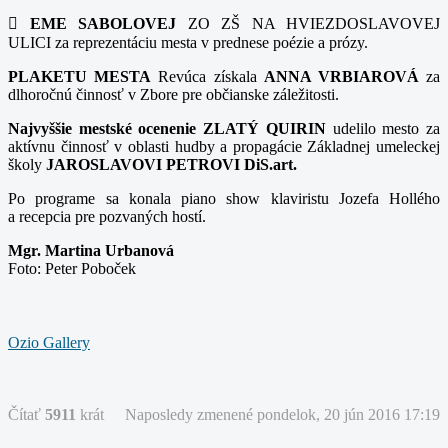

EME SABOLOVEJ
ZO ZŠ NA HVIEZDOSLAVOVEJ
ULICI za reprezentáciu mesta v prednese poézie a prózy.
PLAKETU MESTA
Revúca získala
ANNA VRBIAROVÁ
za
dlhoročnú činnosť v Zbore pre občianske záležitosti.
Najvyššie mestské ocenenie ZLATÝ QUIRIN
udelilo mesto za
aktívnu činnosť v oblasti hudby a propagácie Základnej umeleckej
školy
JAROSLAVOVI PETROVI DiS.art.
Po programe sa konala piano show klaviristu Jozefa Hollého
a recepcia pre pozvaných hostí.
Mgr. Martina Urbanová
Foto: Peter Poboček
Ozio Gallery
Čítať
5911
krát
Naposledy zmenené pondelok, 20 jún 2016 17:19