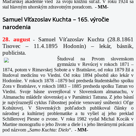
Maďarskej akadémie vied za svoju knižnú súťaž. V roku 1924 sa
stal hlavným uhorským zdravotným poradcom.
-
MM-
Samuel Víťazoslav Kuchta – 165. výročie
narodenia
28. august
Samuel Víťazoslav Kuchta (28.8.1861
-
Tisovec – 11.4.1895 Hodonín) – lekár, básnik,
publicista.
Študoval na Prvom slovenskom
gymnáziu v Revúcej v rokoch 1871 –
1874, potom v Rimavskej Sobote a v Bratislave, od roku 1879 žil a
študoval medicínu vo Viedni. Od roku 1894 pôsobil ako lekár v
Hodoníne. V rokoch 1878 –1879 bol predseda študentského spolku
Zora v Bratislave, v rokoch 1883 – 1885 predseda spolku Tatran vo
Viedni. Svoje básne uverejňoval v Slovenskom almanachu, v
Almanachu mládeže slovenskej a v Pamätnici Tatrana. Z jeho básní
je najvýraznejší cyklus ľúbostnej poézie venovaný snúbenici Oľge
Kohútovej. V Slovenských pohľadoch publikoval články o
národnej a kultúrnej problematike a tu vyšiel aj jeho preklad
Schillerovej Piesne o zvone. V roku 1982 vydal Michal Kocák v
Martine monografiu o jeho živote a diele i s jeho literárnymi prácami
pod názvom „
Samo Kuchta: Dielo
“.
-
MM-