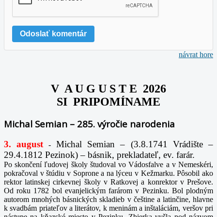
návrat hore
V A U G U S T E 2026
SI PRIPOMÍNAME
Michal Semian – 285. výročie narodenia
3. august
Michal Semian – (3.8.1741 Vrádište –
-
29.4.1812 Pezinok) – básnik, prekladateľ, ev. farár.
Po skončení ľudovej školy študoval vo Vádosfalve a v Nemeskéri,
pokračoval v štúdiu v Soprone a na lýceu v Kežmarku. Pôsobil ako
rektor latinskej cirkevnej školy v Ratkovej a konrektor v Prešove.
Od roku 1782 bol evanjelickým farárom v Pezinku. Bol plodným
autorom mnohých básnických skladieb v češtine a latinčine, hlavne
k svadbám priateľov a literátov, k meninám a inštaláciám, veršov pri
nástupe na kňazské miesto v Pezinku. Zbierka vyšla pod názvom