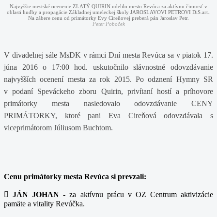
Najvyššie mestské ocenenie ZLATÝ QUIRIN udelilo mesto Revúca za aktívnu činnosť v
oblasti hudby a propagácie Základnej umeleckej školy JAROSLAVOVI PETROVI DiS.art..
Na zábere cenu od primátorky Evy Cireňovej preberá pán Jaroslav Petr.
Peter Poboček
V divadelnej sále MsDK v rámci Dní mesta Revúca sa v
piatok 17.
júna 2016 o 17:00 hod. uskutočnilo slávnostné odovzdávanie
najvyšších ocenení mesta za rok 2015. Po odznení Hymny SR
v podaní Speváckeho zboru Quirin, privítaní hostí a príhovore
primátorky mesta nasledovalo odovzdávanie CENY
PRIMÁTORKY, ktoré pani Eva Cireňová odovzdávala s
viceprimátorom Júliusom Buchtom.
Cenu primátorky mesta Revúca si prevzali:

JÁN JOHAN
- za aktívnu prácu v OZ Centrum aktivizácie
pamäte a vitality Revúčka.