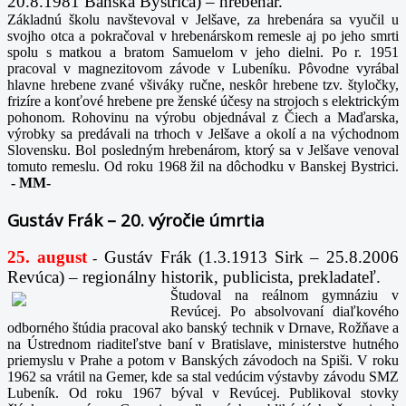
20.8.1981 Banská Bystrica) – hrebenár.
Základnú školu navštevoval v Jelšave, za hrebenára sa vyučil u
svojho otca a pokračoval v hrebenárskom remesle aj po jeho smrti
spolu s matkou a bratom Samuelom v jeho dielni. Po r. 1951
pracoval v magnezitovom závode v Lubeníku. Pôvodne vyrábal
hlavne hrebene zvané všiváky ručne, neskôr hrebene tzv. štyločky,
frizíre a konťové hrebene pre ženské účesy na strojoch s elektrickým
pohonom. Rohovinu na výrobu objednával z Čiech a Maďarska,
výrobky sa predávali na trhoch v Jelšave a okolí a na východnom
Slovensku. Bol posledným hrebenárom, ktorý sa v Jelšave venoval
tomuto remeslu. Od roku 1968 žil na dôchodku v Banskej Bystrici.
-
MM-
Gustáv Frák – 20. výročie úmrtia
25. august
Gustáv Frák
(1.3.1913 Sirk – 25.8.2006
-
Revúca) – regionálny historik, publicista, prekladateľ.
Študoval na reálnom gymnáziu v
Revúcej. Po absolvovaní diaľkového
odborného štúdia pracoval ako banský technik v Drnave, Rožňave a
na Ústrednom riaditeľstve baní v Bratislave, ministerstve hutného
priemyslu v Prahe a potom v Banských závodoch na Spiši. V roku
1962 sa vrátil na Gemer, kde sa stal vedúcim výstavby závodu SMZ
Lubeník. Od roku 1967 býval v Revúcej. Publikoval stovky