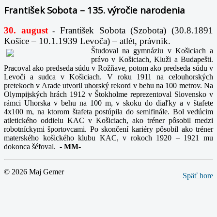
František Sobota – 135. výročie narodenia
30. august
František Sobota (Szobota) (30.8.1891
-
Košice – 10.1.1939 Levoča) – atlét, právnik.
Študoval na gymnáziu v Košiciach a
právo v Košiciach, Kluži a Budapešti.
Pracoval ako predseda súdu v Rožňave, potom ako predseda súdu v
Levoči a sudca v Košiciach. V roku 1911 na celouhorských
pretekoch v Arade utvoril uhorský rekord v behu na 100 metrov. Na
Olympijských hrách 1912 v Štokholme reprezentoval Slovensko v
rámci Uhorska v behu na 100 m, v skoku do diaľky a v štafete
4x100 m, na ktorom štafeta postúpila do semifinále. Bol vedúcim
atletického oddielu KAC v Košiciach, ako tréner pôsobil medzi
robotníckymi športovcami. Po skončení kariéry pôsobil ako tréner
materského košického klubu KAC, v rokoch 1920 – 1921 mu
dokonca šéfoval.
-
MM-
© 2026 Maj Gemer
Späť hore