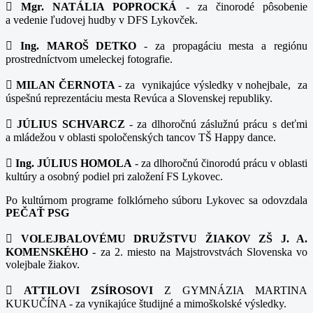

Mgr. NATÁLIA POPROCKÁ
- za činorodé pôsobenie
a vedenie ľudovej hudby v DFS Lykovček.

Ing. MAROŠ DETKO
- za propagáciu mesta a regiónu
prostredníctvom umeleckej fotografie.

MILAN ČERNOTA
- za vynikajúce výsledky v nohejbale, za
úspešnú reprezentáciu mesta Revúca a Slovenskej republiky.

JÚLIUS SCHVARCZ
- za dlhoročnú záslužnú prácu s deťmi
a mládežou v oblasti spoločenských tancov TŠ Happy dance.

Ing. JÚLIUS HOMOLA
- za dlhoročnú činorodú prácu v oblasti
kultúry a osobný podiel pri založení FS Lykovec.
Po kultúrnom programe folklórneho súboru Lykovec sa odovzdala
PEČAŤ PSG

VOLEJBALOVÉMU DRUŽSTVU ŽIAKOV ZŠ J. A.
KOMENSKÉHO
- za 2. miesto na Majstrovstvách Slovenska vo
volejbale žiakov.

ATTILOVI ZSÍROSOVI
Z GYMNÁZIA MARTINA
KUKUČÍNA - za vynikajúce študijné a mimoškolské výsledky.