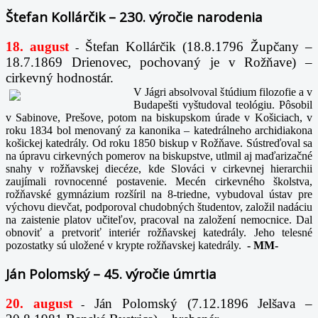
Štefan Kollárčik – 230. výročie narodenia
18. august
Štefan Kollárčik (18.8.1796 Župčany –
-
18.7.1869 Drienovec, pochovaný je v Rožňave) –
cirkevný hodnostár.
V Jágri absolvoval štúdium filozofie a v
Budapešti vyštudoval teológiu. Pôsobil
v Sabinove, Prešove, potom na biskupskom úrade v Košiciach, v
roku 1834 bol menovaný za kanonika – katedrálneho archidiakona
košickej katedrály. Od roku 1850 biskup v Rožňave. Sústreďoval sa
na úpravu cirkevných pomerov na biskupstve, utlmil aj maďarizačné
snahy v rožňavskej diecéze, kde Slováci v cirkevnej hierarchii
zaujímali rovnocenné postavenie. Mecén cirkevného školstva,
rožňavské gymnázium rozšíril na 8-triedne, vybudoval ústav pre
výchovu dievčat, podporoval chudobných študentov, založil nadáciu
na zaistenie platov učiteľov, pracoval na založení nemocnice. Dal
obnoviť a pretvoriť interiér rožňavskej katedrály. Jeho telesné
pozostatky sú uložené v krypte rožňavskej katedrály.
-
MM-
Ján Polomský – 45. výročie úmrtia
20. august
Ján Polomský (7.12.1896 Jelšava –
-