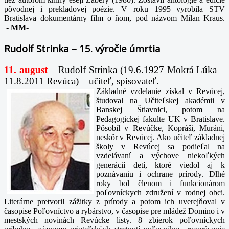
pôvodnej i prekladovej poézie. V roku 1995 vyrobila STV
Bratislava dokumentárny film o ňom, pod názvom Milan Kraus.
-
MM-
Rudolf Strinka – 15. výročie úmrtia
11. august
– Rudolf Strinka (19.6.1927 Mokrá Lúka –
11.8.2011 Revúca) – učiteľ, spisovateľ.
Základné vzdelanie získal v Revúcej,
študoval na Učiteľskej akadémii v
Banskej Štiavnici, potom na
Pedagogickej fakulte UK v Bratislave.
Pôsobil v Revúčke, Kopráši, Muráni,
neskôr v Revúcej. Ako učiteľ základnej
školy v Revúcej sa podieľal na
vzdelávaní a výchove niekoľkých
generácií detí, ktoré viedol aj k
poznávaniu i ochrane prírody. Dlhé
roky bol členom i funkcionárom
poľovníckych združení v rodnej obci.
Literárne pretvoril zážitky z prírody a potom ich uverejňoval v
časopise Poľovníctvo a rybárstvo, v časopise pre mládež Domino i v
mestských novinách Revúcke listy. 8 zbierok poľovníckych