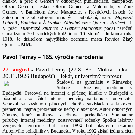
článkov a prác o Gemeri v odborných publikáciách, časopisoch
Obzor Gemera, neskôr Obzor Gemera a Malohontu, v Zore
Gemera, v Baníckom slove, Magnezite, v Revúckych listoch. Je
autorom a spoluautorom mnohých publikácií, napr
. Magnezit
Lubeník, Baníctvo v Železníku, Záhadný zvon Quirin v Revúcej
a i.
V práci
Historické knižnice v Gemeri-Malohonte
podal náročnú
sumarizáciu 70 historických knižníc od 16. storočia do konca roka
1918. Je držiteľom najvyššieho ocenenia mesta Revúca Zlatý
Quirin.
-
MM-
Pavol Terray – 165. výročie narodenia
27. august
Pavol Terray
(27.8.1861 Mokrá Lúka –
-
20.11.1926 Budapešť) – lekár, univerzitný profesor
Študoval na gymnáziu v Rimavskej
Sobote a Rožňave, medicínu v
Budapešti. Pracoval na internej a pľúcnej klinike v Budapešti a
pôsobil aj ako učiteľ internej medicíny na tamojšej univerzite.
Venoval sa výskumu pľúcnych chorôb súvisiacich s látkovou
premenou, najmä problematike liečby diabetikov. Autor odborných
článkov, ktoré publikoval v rôznych periodikách. Spoluautor
príručky internej medicíny, zostavovateľ ročenky Spolku lekárov
verejných nemocníc. Od roku 1894 bol hlavným lekárom
Apponyiho polikliniky v Budapešti. V roku 1902 získal jednu z cien