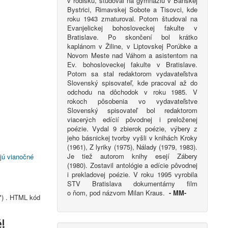
v rodisku, študoval na gymnáziu v Banskej
Bystrici, Rimavskej Sobote a Tisovci, kde
roku 1943 zmaturoval. Potom študoval na
Evanjelickej bohosloveckej fakulte v
Bratislave. Po skončení bol krátko
kaplánom v Žiline, v Liptovskej Porúbke a
Novom Meste nad Váhom a asistentom na
Ev. bohosloveckej fakulte v Bratislave.
Potom sa stal redaktorom vydavateľstva
Slovenský spisovateľ, kde pracoval až do
odchodu na dôchodok v roku 1985. V
rokoch pôsobenia vo vydavateľstve
Slovenský spisovateľ bol redaktorom
viacerých edícií pôvodnej i preloženej
poézie. Vydal 9 zbierok poézie, výbery z
jeho básnickej tvorby vyšli v knihách Kroky
(1961), Z lyriky (1975), Nálady (1979, 1983).
Je tiež autorom knihy esejí Zábery
jú vianočné
(1980). Zostavil antológie a edície pôvodnej
i prekladovej poézie. V roku 1995 vyrobila
STV Bratislava dokumentárny film
o ňom, pod názvom Milan Kraus.
-
MM-
*) . HTML kód
!