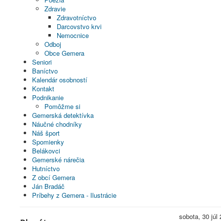
Zdravie
Zdravotníctvo
Darcovstvo krvi
Nemocnice
Odboj
Obce Gemera
Seniori
Baníctvo
Kalendár osobností
Kontakt
Podnikanie
Pomôžme si
Gemerská detektívka
Náučné chodníky
Náš šport
Spomienky
Belákovci
Gemerské nárečia
Hutníctvo
Z obcí Gemera
Ján Bradáč
Príbehy z Gemera - Ilustrácie
sobota, 30 júl