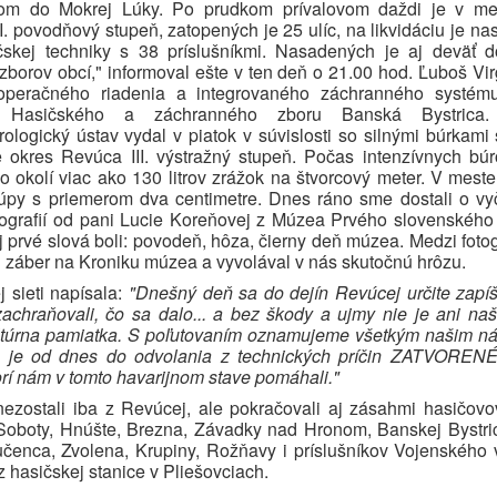
om do Mokrej Lúky. Po prudkom prívalovom daždi je v m
II. povodňový stupeň, zatopených je 25 ulíc, na likvidáciu je n
čskej techniky s 38 príslušníkmi. Nasadených je aj deväť d
zborov obcí," informoval ešte v ten deň o 21.00 hod. Ľuboš Vir
operačného riadenia a integrovaného záchranného systém
tva Hasičského a záchranného zboru Banská Bystric
ologický ústav vydal v piatok v súvislosti so silnými búrkami
 okres Revúca III. výstražný stupeň. Počas intenzívnych bú
o okolí viac ako 130 litrov zrážok na štvorcový meter. V mest
rúpy s priemerom dva centimetre. Dnes ráno sme dostali o vy
tografií od pani Lucie Koreňovej z Múzea Prvého slovenskéh
j prvé slová boli: povodeň, hôza, čierny deň múzea. Medzi foto
en záber na Kroniku múzea a vyvolával v nás skutočnú hrôzu.
 sieti napísala:
"Dnešný deň sa do dejín Revúcej určite zapíš
zachraňovali, čo sa dalo... a bez škody a ujmy nie je ani na
túrna pamiatka.
S poľutovaním oznamujeme všetkým našim ná
je od dnes do odvolania z technických príčin ZATVOREN
orí nám v tomto havarijnom stave pomáhali."
nezostali iba z Revúcej, ale pokračovali aj zásahmi hasičovo
Soboty, Hnúšte, Brezna, Závadky nad Hronom, Banskej Bystri
enca, Zvolena, Krupiny, Rožňavy i príslušníkov Vojenského
z hasičskej stanice v Pliešovciach.