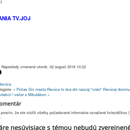
k)
LANIA
TV.JOJ
t
Naposledy zmenené utorok, 02 august 2016 10:22
Revúca
tegórie:
« Počas Dní mesta Revúca to dva dni naozaj "vrelo"
Revúcej dominu
kolekcií i večer s Mikulášom »
komentár
prosím, že ste vložili všetky požadované informácie označené hviezdičkou (
ý.
re nesúvisiace s témou nebudú zverejnené