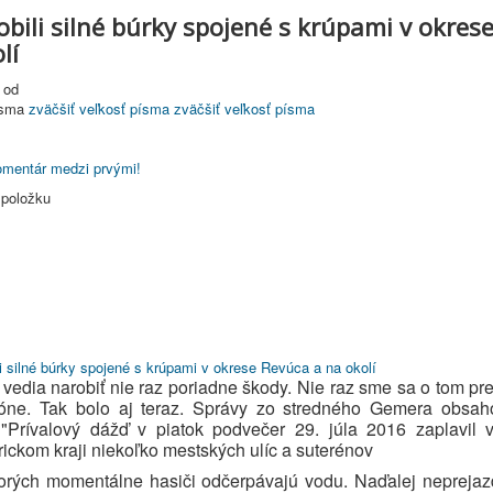
bili silné búrky spojené s krúpami v okres
lí
 od
ísma
zväčšiť veľkosť písma
zväčšiť veľkosť písma
komentár medzi prvými!
 položku
 vedia narobiť nie raz poriadne škody. Nie raz sme sa o tom pres
óne. Tak bolo aj teraz. Správy zo stredného Gemera obsahov
 "Prívalový dážď v piatok podvečer 29. júla 2016 zaplavil
ickom kraji niekoľko mestských ulíc a suterénov
torých momentálne hasiči odčerpávajú vodu.
Naďalej neprejaz