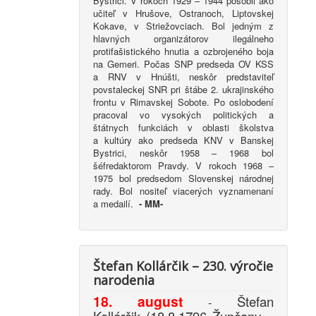
Bystrici. V rokoch 1929 – 1944 pôsobil ako
učiteľ v Hrušove, Ostranoch, Liptovskej
Kokave, v Striežovciach. Bol jedným z
hlavných organizátorov ilegálneho
protifašistického hnutia a ozbrojeného boja
na Gemeri. Počas SNP predseda OV KSS
a RNV v Hnúšti, neskôr predstaviteľ
povstaleckej SNR pri štábe 2. ukrajinského
frontu v Rimavskej Sobote. Po oslobodení
pracoval vo vysokých politických a
štátnych funkciách v oblasti školstva
a kultúry ako predseda KNV v Banskej
Bystrici, neskôr 1958 – 1968 bol
šéfredaktorom Pravdy. V rokoch 1968 –
1975 bol predsedom Slovenskej národnej
rady. Bol nositeľ viacerých vyznamenaní
a medailí.
-
MM-
Štefan Kollárčik – 230. výročie
narodenia
18. august
Štefan
-
Kollárčik (18.8.1796 Župčany –