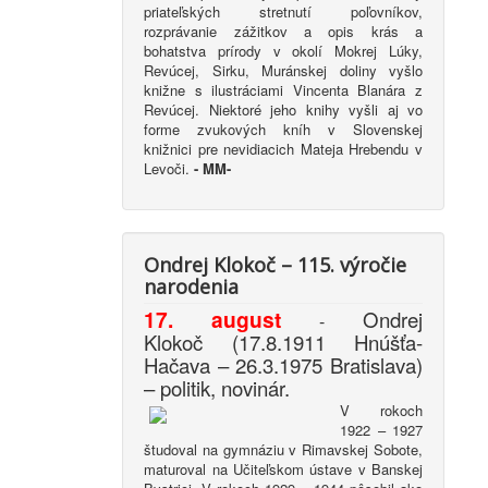
priateľských stretnutí poľovníkov,
rozprávanie zážitkov a opis krás a
bohatstva prírody v okolí Mokrej Lúky,
Revúcej, Sirku, Muránskej doliny vyšlo
knižne s ilustráciami Vincenta Blanára z
Revúcej. Niektoré jeho knihy vyšli aj vo
forme zvukových kníh v Slovenskej
knižnici pre nevidiacich Mateja Hrebendu v
Levoči.
-
MM-
Ondrej Klokoč – 115. výročie
narodenia
17. august
Ondrej
-
Klokoč (17.8.1911 Hnúšťa-
Hačava – 26.3.1975 Bratislava)
– politik, novinár.
V rokoch
1922 – 1927
študoval na gymnáziu v Rimavskej Sobote,
maturoval na Učiteľskom ústave v Banskej