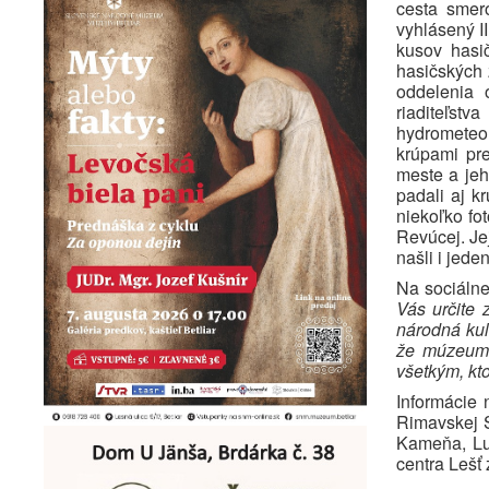
cesta smer
vyhlásený I
kusov hasi
hasičských 
oddelenia 
riaditeľs
hydrometeor
krúpami pre
meste a jeh
padali aj k
niekoľko fo
Revúcej. Je
našli i jed
Na sociálnej
Vás určite 
národná kul
že múzeum 
všetkým, kt
Informácie 
Rimavskej 
Kameňa, Luč
centra Lešť 