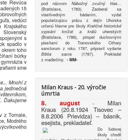
este Revúca
pod názvom
Nábožný zvučný hlas...
asadených 15
(Bratislava, 1783). Zaoberal sa
obrovoľných
vlastivedným bádaním, vydal
guľa, vedúci
popularizujúcu prácu z dejín Uhorska
u Krajského
určenú hlavne pre školy
Kratičné historické
vypsání knížat a králů uherských
a.
Slovenský
(Bratislava, 1786), prispel duchovnými
 spojenými s
piesňami do Tranovského Cithary
rok spadlo v
sanctorum z roku 1787, pripravil vydanie
e okrem toho
Biblia sacra
(1787). Prekladal
číňaní búrky
z maďarčiny.
-
MM-
o gymnázia v
grafiami sme
e... Mnohí z
Milan Kraus - 20. výročie
ša jedinečná
úmrtia
vštevníkom,
É. Ďakujeme
8. august
Milan
-
Kraus (20.8.1924 Tisovec –
v z Tornale,
8.8.2006 Prievidza) – básnik,
ce, Modrého
esejista, prekladateľ.
 výcvikového
Do ľudovej
školy chodil