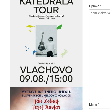
Správa *
Meno *