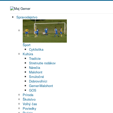
Spravodajstvo
Šport
Cyklistika
Kultúra
Tradície
Stretnutie rodákov
Nárečia
Malohont
Smútočné
Dobrovoľníci
Gemer-Malohont
GOS
Príroda
Školstvo
Voľný čas
Poviedky
Poézia