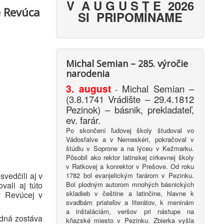
V A U G U S T E 2026
e Revúca
SI PRIPOMÍNAME
Michal Semian – 285. výročie
narodenia
3. august
Michal Semian –
-
(3.8.1741 Vrádište – 29.4.1812
Pezinok) – básnik, prekladateľ,
ev. farár.
Po skončení ľudovej školy študoval vo
Vádosfalve a v Nemeskéri, pokračoval v
štúdiu v Soprone a na lýceu v Kežmarku.
Pôsobil ako rektor latinskej cirkevnej školy
v Ratkovej a konrektor v Prešove. Od roku
vedčili aj v
1782 bol evanjelickým farárom v Pezinku.
Bol plodným autorom mnohých básnických
ali aj túto
skladieb v češtine a latinčine, hlavne k
 v Revúcej v
svadbám priateľov a literátov, k meninám
a inštaláciám, veršov pri nástupe na
dná zostáva
kňazské miesto v Pezinku. Zbierka vyšla