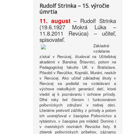
Rudolf Strinka – 15. výročie
úmrtia
11. august
– Rudolf Strinka
(19.6.1927 Mokrá Lúka –
11.8.2011 Revúca) – učiteľ,
spisovateľ.
Základné
vzdelanie
získal v Revúcej, študoval na Učiteľskej
akadémii v Banskej Štiavnici, potom na
Pedagogickej fakulte UK v Bratislave.
Pôsobil v Revúčke, Kopráši, Muráni, neskôr
v Revúcej. Ako učiteľ základnej školy v
Revúcej sa podieľal na vzdelávaní a
výchove niekoľkých generácií detí, ktoré
viedol aj k poznávaniu i ochrane prírody.
Dlhé roky bol členom i funkcionárom
poľovníckych združení v rodnej obci.
Literárne pretvoril zážitky z prírody a potom
ich uverejňoval v časopise Poľovníctvo a
rybárstvo, v časopise pre mládež Domino i
v mestských novinách Revúcke listy. 8
zbierok poľovníckych príbehov, záznamy