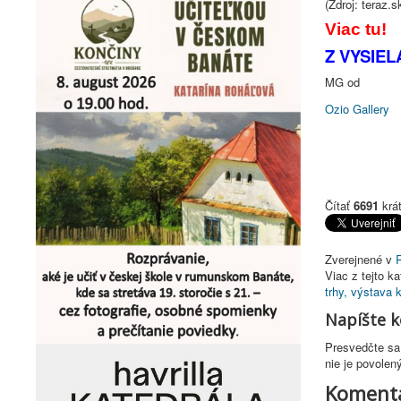
(Zdroj: teraz.s
Viac tu!
Z VYSIE
MG od
Ozio Gallery
Čítať
6691
krá
Zverejnené v
Viac z tejto ka
trhy, výstava 
Napíšte 
Presvedčte sa 
nie je povolen
Komentá