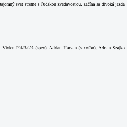
ajomný svet stretne s ľudskou zvedavosťou, začína sa divoká jazda
, Vivien Pál-Baláž (spev), Adrian Harvan (saxofón), Adrian Szajko