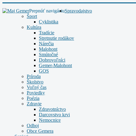
Prepnúť navigáciu
Spravodajstvo
Šport
Cyklistika
Kultúra
Tradície
Stretnutie rodákov
Nárečia
Malohont
Smútočné
Dobrovoľníci
Gemer-Malohont
GOS
Príroda
Školstvo
Voľný čas
Poviedky
Poézia
Zdravie
Zdravotníctvo
Darcovstvo krvi
Nemocnice
Odboj
Obce Gemera