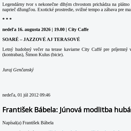
Legendárny tvor s nekonečne dlhým chvostom prichádza na plátno v
naprieč džungľou. Exotické prostredie, svižné tempo a zábava pre ma
* * *
nedeľa 16. augusta 2026 | 19.00 | City Caffe
SOARÉ – JAZZOVÉ AJ TERASOVÉ
Letný hudobný večer na terase kaviarne City Caffé pre príjemný v
(kontrabas), Šimon Kulus (bicie).
Juraj Genčanský
nedeľa, 01 júl 2012 09:46
František Bábela: Júnová modlitba hub
Napísal(a) František Bábela