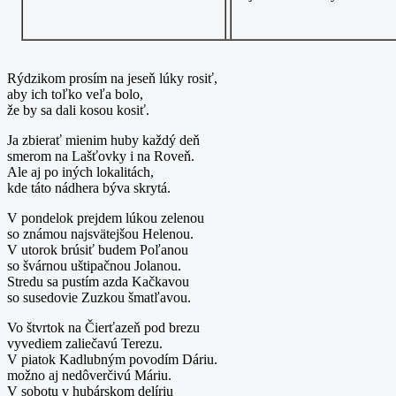
Rýdzikom prosím na jeseň lúky rosiť,
aby ich toľko veľa bolo,
že by sa dali kosou kosiť.
Ja zbierať mienim huby každý deň
smerom na Lašťovky i na Roveň.
Ale aj po iných lokalitách,
kde táto nádhera býva skrytá.
V pondelok prejdem lúkou zelenou
so známou najsvätejšou Helenou.
V utorok brúsiť budem Poľanou
so švárnou uštipačnou Jolanou.
Stredu sa pustím azda Kačkavou
so susedovie Zuzkou šmatľavou.
Vo štvrtok na Čierťazeň pod brezu
vyvediem zaliečavú Terezu.
V piatok Kadlubným povodím Dáriu.
možno aj nedôverčivú Máriu.
V sobotu v hubárskom delíriu