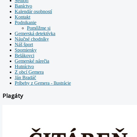
Seniori
Baníctvo
Kalendár osobností
Kontakt
Podnikanie
Pomôžme si
Gemerská detektívka
Náučné chodníky
Náš šport
Spomienky
Belákovci
Gemerské nárečia
Hutníctvo
Z obcí Gemera
Ján Bradáč
Príbehy z Gemera - Ilustrácie
Plagáty