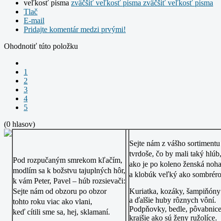
veľkosť písma
zväčšiť veľkosť písma
zväčšiť veľkosť písma
Tlač
E-mail
Pridajte komentár medzi prvými!
Ohodnotiť túto položku
1
2
3
4
5
(0 hlasov)
Sejte nám z vášho sortimentu
tvrdoše, čo by mali taký hlúb
Pod rozpučaným smrekom kľačím,
ako je po koleno ženská noh
modlím sa k božstvu tajuplných hôr,
a klobúk veľký ako sombrér
k vám Peter, Pavel – húb rozsievači:
Sejte nám od obzoru po obzor
Kuriatka, kozáky, šampiňóny
a ďalšie huby rôznych vôní.
tohto roku viac ako vlani,
Podpňovky, bedle, pôvabnic
keď cítili sme sa, hej, sklamaní.
krajšie ako sú ženy ružolíce.