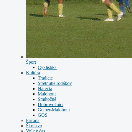
Šport
Cyklistika
Kultúra
Tradície
Stretnutie rodákov
Nárečia
Malohont
Smútočné
Dobrovoľníci
Gemer-Malohont
GOS
Príroda
Školstvo
Voľný čas