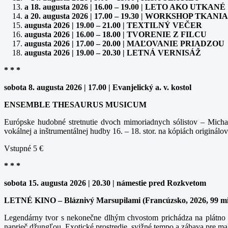
a 18. augusta 2026 | 16.00 – 19.00 | LETO AKO UTKANÉ
a 20. augusta 2026 | 17.00 – 19.30 | WORKSHOP TK
augusta 2026 | 19.00 – 21.00 | TEXTILNÝ VEČER
augusta 2026 | 16.00 – 18.00 | TVORENIE Z FILCU
augusta 2026 | 17.00 – 20.00 | MAĽOVANIE PRIADZOU
augusta 2026 | 19.00 – 20.30 | LETNÁ VERNISÁŽ
* * *
sobota 8. augusta 2026 | 17.00 | Evanjelický a. v. kostol
ENSEMBLE THESAURUS MUSICUM
Európske hudobné stretnutie dvoch mimoriadnych sólistov – Michal
vokálnej a inštrumentálnej hudby 16. – 18. stor. na kópiách originálov
Vstupné 5 €
* * *
sobota 15. augusta 2026 | 20.30 | námestie pred Rozkvetom
LETNÉ KINO – Bláznivý Marsupilami (Francúzsko, 2026, 99 m
Legendárny tvor s nekonečne dlhým chvostom prichádza na plátno v
naprieč džungľou. Exotické prostredie, svižné tempo a zábava pre ma