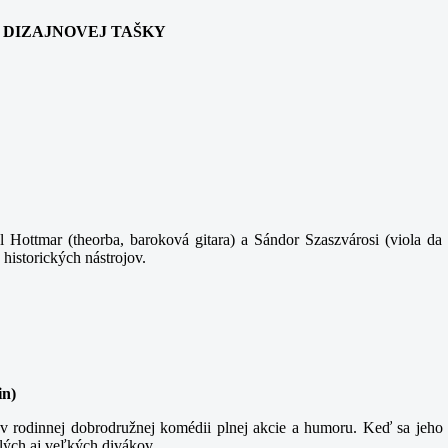
ANIA DIZAJNOVEJ TAŠKY
 Hottmar (theorba, baroková gitara) a Sándor Szaszvárosi (viola da 
 historických nástrojov.
in)
 rodinnej dobrodružnej komédii plnej akcie a humoru. Keď sa jeho t
lých aj veľkých divákov.