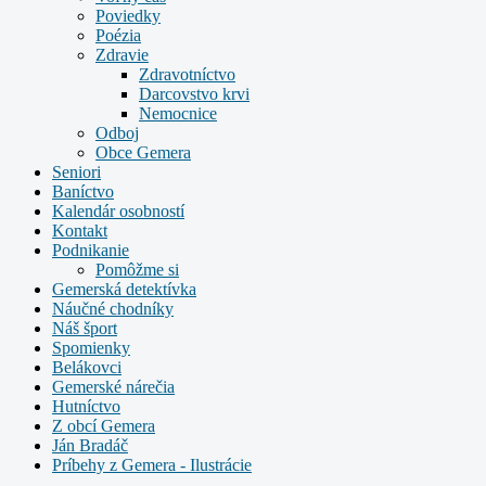
Poviedky
Poézia
Zdravie
Zdravotníctvo
Darcovstvo krvi
Nemocnice
Odboj
Obce Gemera
Seniori
Baníctvo
Kalendár osobností
Kontakt
Podnikanie
Pomôžme si
Gemerská detektívka
Náučné chodníky
Náš šport
Spomienky
Belákovci
Gemerské nárečia
Hutníctvo
Z obcí Gemera
Ján Bradáč
Príbehy z Gemera - Ilustrácie