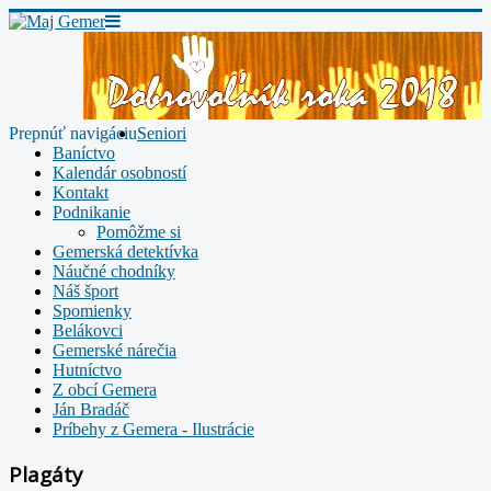
Prepnúť navigáciu
Seniori
Baníctvo
Kalendár osobností
Kontakt
Podnikanie
Pomôžme si
Gemerská detektívka
Náučné chodníky
Náš šport
Spomienky
Belákovci
Gemerské nárečia
Hutníctvo
Z obcí Gemera
Ján Bradáč
Príbehy z Gemera - Ilustrácie
Plagáty