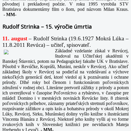
pôvodnej i prekladovej poézie. V roku 1995 vyrobila STV
Bratislava dokumentárny film o ňom, pod názvom Milan Kraus.
-
MM-
Rudolf Strinka – 15. výročie úmrtia
11. august
– Rudolf Strinka (19.6.1927 Mokrá Lúka –
11.8.2011 Revúca) – učiteľ, spisovateľ.
Základné vzdelanie získal v Revúcej,
študoval na Učiteľskej akadémii v
Banskej Štiavnici, potom na Pedagogickej fakulte UK v Bratislave.
Pôsobil v Revúčke, Kopráši, Muráni, neskôr v Revúcej. Ako učiteľ
základnej školy v Revúcej sa podieľal na vzdelávaní a výchove
niekoľkých generácií detí, ktoré viedol aj k poznávaniu i ochrane
prírody. Dlhé roky bol členom i funkcionárom poľovníckych
združení v rodnej obci. Literárne pretvoril zážitky z prírody a potom
ich uverejňoval v časopise Poľovníctvo a rybárstvo, v časopise pre
mládež Domino i v mestských novinách Revúcke listy. 8 zbierok
poľovníckych príbehov, záznamy priateľských stretnutí poľovníkov,
rozprávanie zážitkov a opis krás a bohatstva prírody v okolí Mokrej
Lúky, Revúcej, Sirku, Muránskej doliny vyšlo knižne s ilustráciami
Vincenta Blanára z Revúcej. Niektoré jeho knihy vyšli aj vo forme
zvukových kníh v Slovenskej knižnici pre nevidiacich Mateja
Hrebendu v Levoči.
-
MM-