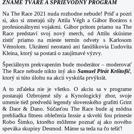
ZNÁME TVÁRE A SPRIEVODNÝ PROGRAM
Na The Race 2021 nuda rozhodne nebude! Príď a pozri
si, ako si zmerajú sily Attila Végh a Gábor Boráros s
profesionálnymi vojakmi. Gábor pritom priamo na The
Race predstaví svoj nový merch, od Attilu skúsime
zistiť priamo na mieste termín odvety s Karlosom
Vémolom. Ukrátení neostanú ani fanúšikovia Ľudovíta
Kleina, ktorý sa postará o zaujímavé výzvy.
Špeciálnym prekvapením bude moderátor – moderovať
The Race nebude nikto iný ako
Samuel Pirát Krištofič
,
ktorý si túto úlohu na akcii vyskúša prvýkrát.
A to zďaleka nie je všetko. O akciu sa v programe
postarajú Ozbrojené sily a Kynologický zbor, svoje
umenie tiež predvedú legendy slovenského grafitti Grint
& Daor & Dano. Súčasťou The Race bude aj módna
prehliadka fitness oblečenia Inssie a skvelú šou prinesie
Robo Šimko, ktorého môžeme poznať aj ako nového
speváka skupiny Desmod. Máme sa teda na čo tešiť!