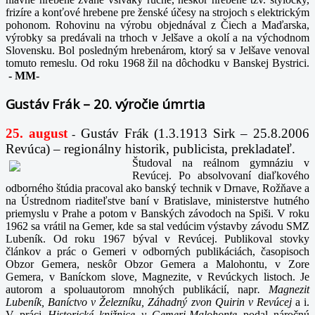
frizíre a konťové hrebene pre ženské účesy na strojoch s elektrickým
pohonom. Rohovinu na výrobu objednával z Čiech a Maďarska,
výrobky sa predávali na trhoch v Jelšave a okolí a na východnom
Slovensku. Bol posledným hrebenárom, ktorý sa v Jelšave venoval
tomuto remeslu. Od roku 1968 žil na dôchodku v Banskej Bystrici.
-
MM-
Gustáv Frák – 20. výročie úmrtia
25. august
Gustáv Frák
(1.3.1913 Sirk – 25.8.2006
-
Revúca) – regionálny historik, publicista, prekladateľ.
Študoval na reálnom gymnáziu v
Revúcej. Po absolvovaní diaľkového
odborného štúdia pracoval ako banský technik v Drnave, Rožňave a
na Ústrednom riaditeľstve baní v Bratislave, ministerstve hutného
priemyslu v Prahe a potom v Banských závodoch na Spiši. V roku
1962 sa vrátil na Gemer, kde sa stal vedúcim výstavby závodu SMZ
Lubeník. Od roku 1967 býval v Revúcej. Publikoval stovky
článkov a prác o Gemeri v odborných publikáciách, časopisoch
Obzor Gemera, neskôr Obzor Gemera a Malohontu, v Zore
Gemera, v Baníckom slove, Magnezite, v Revúckych listoch. Je
autorom a spoluautorom mnohých publikácií, napr
. Magnezit
Lubeník, Baníctvo v Železníku, Záhadný zvon Quirin v Revúcej
a i.
V práci
Historické knižnice v Gemeri-Malohonte
podal náročnú