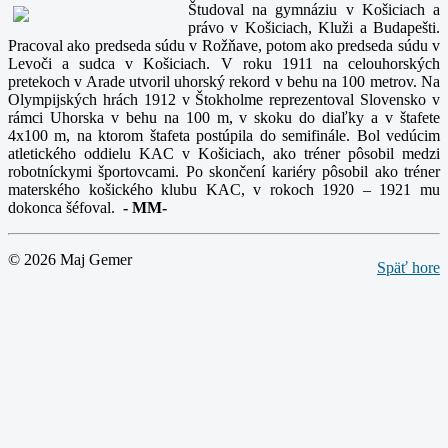
Študoval na gymnáziu v Košiciach a
právo v Košiciach, Kluži a Budapešti.
Pracoval ako predseda súdu v Rožňave, potom ako predseda súdu v
Levoči a sudca v Košiciach. V roku 1911 na celouhorských
pretekoch v Arade utvoril uhorský rekord v behu na 100 metrov. Na
Olympijských hrách 1912 v Štokholme reprezentoval Slovensko v
rámci Uhorska v behu na 100 m, v skoku do diaľky a v štafete
4x100 m, na ktorom štafeta postúpila do semifinále. Bol vedúcim
atletického oddielu KAC v Košiciach, ako tréner pôsobil medzi
robotníckymi športovcami. Po skončení kariéry pôsobil ako tréner
materského košického klubu KAC, v rokoch 1920 – 1921 mu
dokonca šéfoval.
-
MM-
© 2026 Maj Gemer
Späť hore