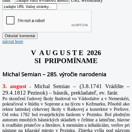
mail *
URL webstránky
návrat hore
V A U G U S T E 2026
SI PRIPOMÍNAME
Michal Semian – 285. výročie narodenia
3. august
Michal Semian – (3.8.1741 Vrádište –
-
29.4.1812 Pezinok) – básnik, prekladateľ, ev. farár.
Po skončení ľudovej školy študoval vo Vádosfalve a v Nemeskéri,
pokračoval v štúdiu v Soprone a na lýceu v Kežmarku. Pôsobil ako
rektor latinskej cirkevnej školy v Ratkovej a konrektor v Prešove.
Od roku 1782 bol evanjelickým farárom v Pezinku. Bol plodným
autorom mnohých básnických skladieb v češtine a latinčine, hlavne
k svadbám priateľov a literátov, k meninám a inštaláciám, veršov pri
nástupe na kňazské miesto v Pezinku. Zbierka vyšla pod názvom