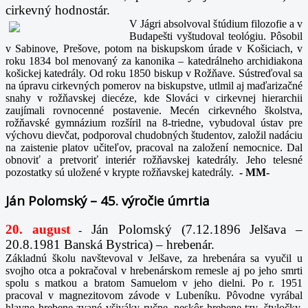
cirkevný hodnostár.
V Jágri absolvoval štúdium filozofie a v
Budapešti vyštudoval teológiu. Pôsobil
v Sabinove, Prešove, potom na biskupskom úrade v Košiciach, v
roku 1834 bol menovaný za kanonika – katedrálneho archidiakona
košickej katedrály. Od roku 1850 biskup v Rožňave. Sústreďoval sa
na úpravu cirkevných pomerov na biskupstve, utlmil aj maďarizačné
snahy v rožňavskej diecéze, kde Slováci v cirkevnej hierarchii
zaujímali rovnocenné postavenie. Mecén cirkevného školstva,
rožňavské gymnázium rozšíril na 8-triedne, vybudoval ústav pre
výchovu dievčat, podporoval chudobných študentov, založil nadáciu
na zaistenie platov učiteľov, pracoval na založení nemocnice. Dal
obnoviť a pretvoriť interiér rožňavskej katedrály. Jeho telesné
pozostatky sú uložené v krypte rožňavskej katedrály.
-
MM-
Ján Polomský – 45. výročie úmrtia
20. august
Ján Polomský (7.12.1896 Jelšava –
-
20.8.1981 Banská Bystrica) – hrebenár.
Základnú školu navštevoval v Jelšave, za hrebenára sa vyučil u
svojho otca a pokračoval v hrebenárskom remesle aj po jeho smrti
spolu s matkou a bratom Samuelom v jeho dielni. Po r. 1951
pracoval v magnezitovom závode v Lubeníku. Pôvodne vyrábal
hlavne hrebene zvané všiváky ručne, neskôr hrebene tzv. štyločky,