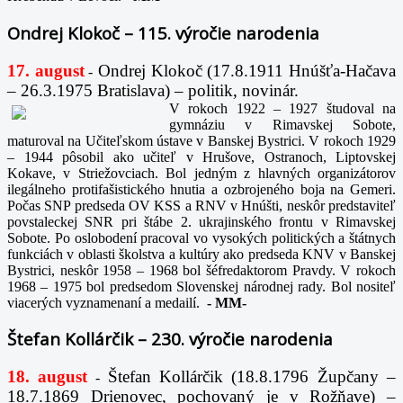
Ondrej Klokoč – 115. výročie narodenia
17. august
Ondrej Klokoč (17.8.1911 Hnúšťa-Hačava
-
– 26.3.1975 Bratislava) – politik, novinár.
V rokoch 1922 – 1927 študoval na
gymnáziu v Rimavskej Sobote,
maturoval na Učiteľskom ústave v Banskej Bystrici. V rokoch 1929
– 1944 pôsobil ako učiteľ v Hrušove, Ostranoch, Liptovskej
Kokave, v Striežovciach. Bol jedným z hlavných organizátorov
ilegálneho protifašistického hnutia a ozbrojeného boja na Gemeri.
Počas SNP predseda OV KSS a RNV v Hnúšti, neskôr predstaviteľ
povstaleckej SNR pri štábe 2. ukrajinského frontu v Rimavskej
Sobote. Po oslobodení pracoval vo vysokých politických a štátnych
funkciách v oblasti školstva a kultúry ako predseda KNV v Banskej
Bystrici, neskôr 1958 – 1968 bol šéfredaktorom Pravdy. V rokoch
1968 – 1975 bol predsedom Slovenskej národnej rady. Bol nositeľ
viacerých vyznamenaní a medailí.
-
MM-
Štefan Kollárčik – 230. výročie narodenia
18. august
Štefan Kollárčik (18.8.1796 Župčany –
-
18.7.1869 Drienovec, pochovaný je v Rožňave) –