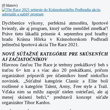
(0 hlasov)
Dychberúce výkony, perfektná atmosféra, športové
hviezdy, ale aj program, ktorý určite nemôžeš zmeškať!
Práve tieto lákadlá prinesie 4. septembra pod hradby
hradu Krásna Hôrka v Krásnohorskom Podhradí
jedinečná športová akcia The Race 2021.
NOVÉ SÚŤAŽNÉ KATEGÓRIE PRE SKÚSENÝCH
AJ ZAČIATOČNÍKOV
Hlavnou časťou The Race je terénny prekážkový beh s
traťou 6+ km a s viac ako 20 prekážkami, pričom
organizátori pripravili pre účastníkov hneď niekoľko
noviniek. „Súťažné kategórie Classic a Elite boli
rozšírené o kategórie Talent, Army, Free style a Trail.
Vďaka nim sa môžu zapojiť nielen ostrieľaní, ale aj
menej skúsení bežci,“ predstavil koncept súťaže
organizátor Tibor Kardos.