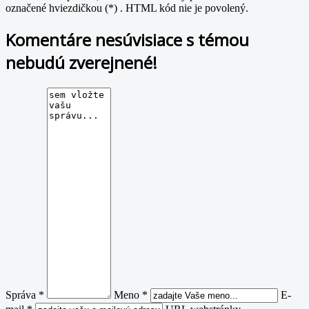
označené hviezdičkou (*) . HTML kód nie je povolený.
Komentáre nesúvisiace s témou
nebudú zverejnené!
Správa *
Meno *
E-