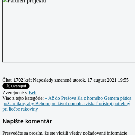
Čítať
1702
krát
Naposledy zmenené utorok, 17 august 2021 19:55
Zverejnené v
Beh
Viac z tejto kategórie:
« Až do Prešova šla z horného Gemera pätica
požiarnikov, aby Behom pre život pomohla získať prístroj potrebný
pri liečbe rakoviny
Napíšte komentár
Presvedčte sa prosím, že ste vložili všetky požadované informácie