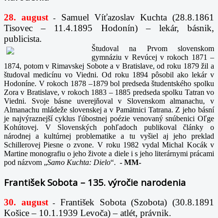
28. august
Samuel Víťazoslav Kuchta (28.8.1861
-
Tisovec – 11.4.1895 Hodonín) – lekár, básnik,
publicista.
Študoval na Prvom slovenskom
gymnáziu v Revúcej v rokoch 1871 –
1874, potom v Rimavskej Sobote a v Bratislave, od roku 1879 žil a
študoval medicínu vo Viedni. Od roku 1894 pôsobil ako lekár v
Hodoníne. V rokoch 1878 –1879 bol predseda študentského spolku
Zora v Bratislave, v rokoch 1883 – 1885 predseda spolku Tatran vo
Viedni. Svoje básne uverejňoval v Slovenskom almanachu, v
Almanachu mládeže slovenskej a v Pamätnici Tatrana. Z jeho básní
je najvýraznejší cyklus ľúbostnej poézie venovaný snúbenici Oľge
Kohútovej. V Slovenských pohľadoch publikoval články o
národnej a kultúrnej problematike a tu vyšiel aj jeho preklad
Schillerovej Piesne o zvone. V roku 1982 vydal Michal Kocák v
Martine monografiu o jeho živote a diele i s jeho literárnymi prácami
pod názvom „
Samo Kuchta: Dielo
“.
-
MM-
František Sobota – 135. výročie narodenia
30. august
František Sobota (Szobota) (30.8.1891
-
Košice – 10.1.1939 Levoča) – atlét, právnik.