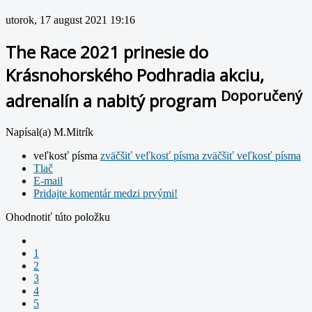
utorok, 17 august 2021 19:16
The Race 2021 prinesie do
Krásnohorského Podhradia akciu,
Doporučený
adrenalín a nabitý program
Napísal(a) M.Mitrík
veľkosť písma
zväčšiť veľkosť písma
zväčšiť veľkosť písma
Tlač
E-mail
Pridajte komentár medzi prvými!
Ohodnotiť túto položku
1
2
3
4
5