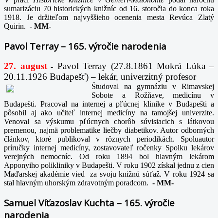
sumarizáciu 70 historických knižníc od 16. storočia do konca roka
1918. Je držiteľom najvyššieho ocenenia mesta Revúca Zlatý
Quirin.
-
MM-
Pavol Terray – 165. výročie narodenia
27. august
Pavol Terray
(27.8.1861 Mokrá Lúka –
-
20.11.1926 Budapešť) – lekár, univerzitný profesor
Študoval na gymnáziu v Rimavskej
Sobote a Rožňave, medicínu v
Budapešti. Pracoval na internej a pľúcnej klinike v Budapešti a
pôsobil aj ako učiteľ internej medicíny na tamojšej univerzite.
Venoval sa výskumu pľúcnych chorôb súvisiacich s látkovou
premenou, najmä problematike liečby diabetikov. Autor odborných
článkov, ktoré publikoval v rôznych periodikách. Spoluautor
príručky internej medicíny, zostavovateľ ročenky Spolku lekárov
verejných nemocníc. Od roku 1894 bol hlavným lekárom
Apponyiho polikliniky v Budapešti. V roku 1902 získal jednu z cien
Maďarskej akadémie vied za svoju knižnú súťaž. V roku 1924 sa
stal hlavným uhorským zdravotným poradcom.
-
MM-
Samuel Víťazoslav Kuchta – 165. výročie
narodenia