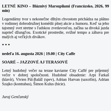
LETNÉ KINO – Bláznivý Marsupilami (Francúzsko, 2026, 99
min)
Legendárny tvor s nekonečne dlhým chvostom prichádza na plátno
v rodinnej dobrodružnej komédii plnej akcie a humoru. Keď sa jeho
tajomný svet stretne s ľudskou zvedavosťou, začína sa divoká jazda
naprieč džungľou. Exotické prostredie, svižné tempo a zábava pre
malých aj veľkých divákov.
* * *
nedeľa 16. augusta 2026 | 19.00 | City Caffe
SOARÉ – JAZZOVÉ AJ TERASOVÉ
Letný hudobný večer na terase kaviarne City Caffé pre príjemný
večer v dobrej spoločnosti. Hudobné obsadenie: Arpi Farkaš
(klavír), Vivien Pál-Baláž (spev), Adrian Harvan (saxofón), Adrian
Szajko (kontrabas), Šimon Kulus (bicie).
Juraj Genčanský