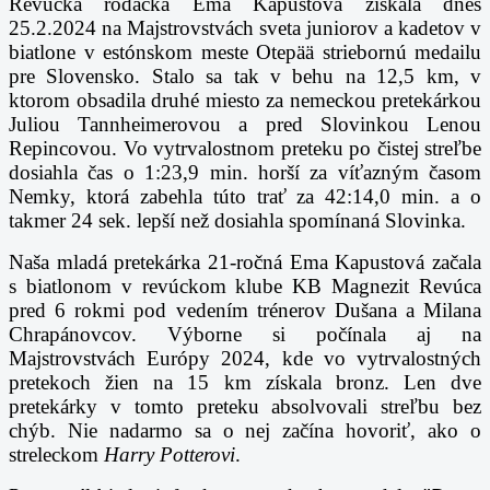
Revúcka rodáčka Ema Kapustová získala dnes
25.2.2024 na Majstrovstvách sveta juniorov a kadetov v
biatlone v estónskom meste Otepää striebornú medailu
pre Slovensko. Stalo sa tak v behu na 12,5 km, v
ktorom obsadila druhé miesto za nemeckou pretekárkou
Juliou Tannheimerovou a pred Slovinkou Lenou
Repincovou. Vo vytrvalostnom preteku po čistej streľbe
dosiahla čas o 1:23,9 min. horší za víťazným časom
Nemky, ktorá zabehla túto trať za 42:14,0 min. a o
takmer 24 sek. lepší než dosiahla spomínaná Slovinka.
Naša mladá pretekárka 21-ročná Ema Kapustová začala
s biatlonom v revúckom klube KB Magnezit Revúca
pred 6 rokmi pod vedením trénerov Dušana a Milana
Chrapánovcov. Výborne si počínala aj na
Majstrovstvách Európy 2024, kde vo vytrvalostných
pretekoch žien na 15 km získala bronz. Len dve
pretekárky v tomto preteku absolvovali streľbu bez
chýb. Nie nadarmo sa o nej začína hovoriť, ako o
streleckom
Harry Potterovi
.