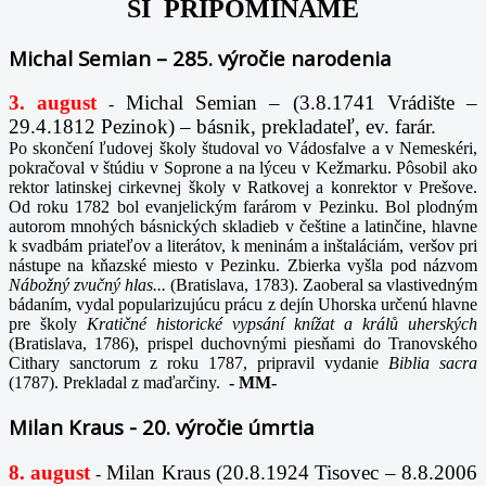
SI PRIPOMÍNAME
Michal Semian – 285. výročie narodenia
3. august
Michal Semian – (3.8.1741 Vrádište –
-
29.4.1812 Pezinok) – básnik, prekladateľ, ev. farár.
Po skončení ľudovej školy študoval vo Vádosfalve a v Nemeskéri,
pokračoval v štúdiu v Soprone a na lýceu v Kežmarku. Pôsobil ako
rektor latinskej cirkevnej školy v Ratkovej a konrektor v Prešove.
Od roku 1782 bol evanjelickým farárom v Pezinku. Bol plodným
autorom mnohých básnických skladieb v češtine a latinčine, hlavne
k svadbám priateľov a literátov, k meninám a inštaláciám, veršov pri
nástupe na kňazské miesto v Pezinku. Zbierka vyšla pod názvom
Nábožný zvučný hlas...
(Bratislava, 1783). Zaoberal sa vlastivedným
bádaním, vydal popularizujúcu prácu z dejín Uhorska určenú hlavne
pre školy
Kratičné historické vypsání knížat a králů uherských
(Bratislava, 1786), prispel duchovnými piesňami do Tranovského
Cithary sanctorum z roku 1787, pripravil vydanie
Biblia sacra
(1787). Prekladal z maďarčiny.
-
MM-
Milan Kraus - 20. výročie úmrtia
8. august
Milan Kraus (20.8.1924 Tisovec – 8.8.2006
-