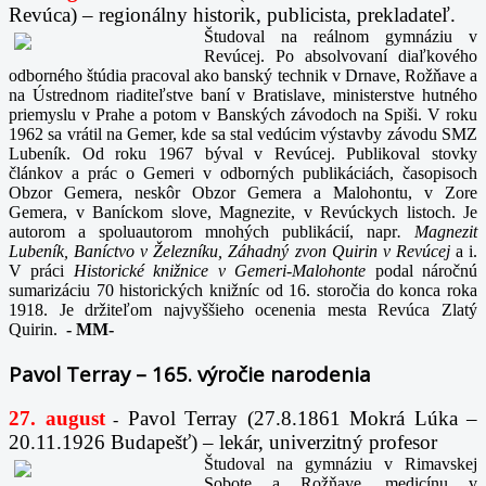
Revúca) – regionálny historik, publicista, prekladateľ.
Študoval na reálnom gymnáziu v
Revúcej. Po absolvovaní diaľkového
odborného štúdia pracoval ako banský technik v Drnave, Rožňave a
na Ústrednom riaditeľstve baní v Bratislave, ministerstve hutného
priemyslu v Prahe a potom v Banských závodoch na Spiši. V roku
1962 sa vrátil na Gemer, kde sa stal vedúcim výstavby závodu SMZ
Lubeník. Od roku 1967 býval v Revúcej. Publikoval stovky
článkov a prác o Gemeri v odborných publikáciách, časopisoch
Obzor Gemera, neskôr Obzor Gemera a Malohontu, v Zore
Gemera, v Baníckom slove, Magnezite, v Revúckych listoch. Je
autorom a spoluautorom mnohých publikácií, napr
. Magnezit
Lubeník, Baníctvo v Železníku, Záhadný zvon Quirin v Revúcej
a i.
V práci
Historické knižnice v Gemeri-Malohonte
podal náročnú
sumarizáciu 70 historických knižníc od 16. storočia do konca roka
1918. Je držiteľom najvyššieho ocenenia mesta Revúca Zlatý
Quirin.
-
MM-
Pavol Terray – 165. výročie narodenia
27. august
Pavol Terray
(27.8.1861 Mokrá Lúka –
-
20.11.1926 Budapešť) – lekár, univerzitný profesor
Študoval na gymnáziu v Rimavskej
Sobote a Rožňave, medicínu v