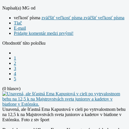
Napísal(a) MG od
veľkosť písma
zväčšiť veľkosť písma
zväčšiť veľkosť písma
Tlač
E-mail
Pridajte komentár medzi prvými!
Ohodnotiť túto položku
1
2
3
4
5
(0 hlasov)
Unavená, ale šťastná Ema Kapustová v cieli po vytrvalostnom behu
na 12,5 k na Majstrovstvách sveta juniorov a kadetov v biatlone v
Estónsku.
Foto z stv šport