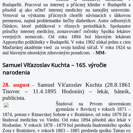
Budapešti. Pracoval na internej a pľúcnej klinike v Budapešti a
pôsobil aj ako učiteľ internej medicíny na tamojšej univerzite.
Venoval sa výskumu pľúcnych chorôb súvisiacich s látkovou
premenou, najmä problematike liečby diabetikov. Autor odborných
článkov, ktoré publikoval v rôznych periodikách. Spoluautor
príručky internej medicíny, zostavovateľ ročenky Spolku lekárov
verejných nemocníc. Od roku 1894 bol hlavným lekárom
Apponyiho polikliniky v Budapešti. V roku 1902 získal jednu z cien
Maďarskej akadémie vied za svoju knižnú súťaž. V roku 1924 sa
stal hlavným uhorským zdravotným poradcom.
-
MM-
Samuel Víťazoslav Kuchta – 165. výročie
narodenia
28. august
Samuel Víťazoslav Kuchta (28.8.1861
-
Tisovec – 11.4.1895 Hodonín) – lekár, básnik,
publicista.
Študoval na Prvom slovenskom
gymnáziu v Revúcej v rokoch 1871 –
1874, potom v Rimavskej Sobote a v Bratislave, od roku 1879 žil a
študoval medicínu vo Viedni. Od roku 1894 pôsobil ako lekár v
Hodoníne. V rokoch 1878 –1879 bol predseda študentského spolku
Zora v Bratislave, v rokoch 1883 – 1885 predseda spolku Tatran vo