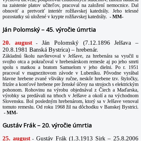
na zaistenie platov učiteľov, pracoval na založení nemocnice. Dal
obnoviť a pretvoriť interiér rožňavskej katedrály. Jeho telesné
pozostatky sú uložené v krypte rožňavskej katedrály.
-
MM-
Ján Polomský – 45. výročie úmrtia
20. august
Ján Polomský (7.12.1896 Jelšava –
-
20.8.1981 Banská Bystrica) – hrebenár.
Základnú školu navštevoval v Jelšave, za hrebenára sa vyučil u
svojho otca a pokračoval v hrebenárskom remesle aj po jeho smrti
spolu s matkou a bratom Samuelom v jeho dielni. Po r. 1951
pracoval v magnezitovom závode v Lubeníku. Pôvodne vyrábal
hlavne hrebene zvané všiváky ručne, neskôr hrebene tzv. štyločky,
frizíre a konťové hrebene pre ženské účesy na strojoch s elektrickým
pohonom. Rohovinu na výrobu objednával z Čiech a Maďarska,
výrobky sa predávali na trhoch v Jelšave a okolí a na východnom
Slovensku. Bol posledným hrebenárom, ktorý sa v Jelšave venoval
tomuto remeslu. Od roku 1968 žil na dôchodku v Banskej Bystrici.
-
MM-
Gustáv Frák – 20. výročie úmrtia
25. august
Gustáv Frák
(1.3.1913 Sirk – 25.8.2006
-