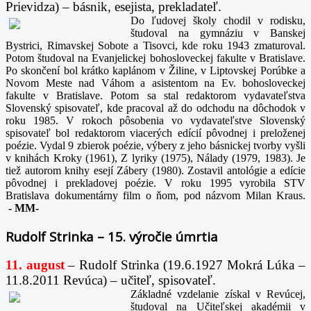
Prievidza) – básnik, esejista, prekladateľ.
Do ľudovej školy chodil v rodisku,
študoval na gymnáziu v Banskej
Bystrici, Rimavskej Sobote a Tisovci, kde roku 1943 zmaturoval.
Potom študoval na Evanjelickej bohosloveckej fakulte v Bratislave.
Po skončení bol krátko kaplánom v Žiline, v Liptovskej Porúbke a
Novom Meste nad Váhom a asistentom na Ev. bohosloveckej
fakulte v Bratislave. Potom sa stal redaktorom vydavateľstva
Slovenský spisovateľ, kde pracoval až do odchodu na dôchodok v
roku 1985. V rokoch pôsobenia vo vydavateľstve Slovenský
spisovateľ bol redaktorom viacerých edícií pôvodnej i preloženej
poézie. Vydal 9 zbierok poézie, výbery z jeho básnickej tvorby vyšli
v knihách Kroky (1961), Z lyriky (1975), Nálady (1979, 1983). Je
tiež autorom knihy esejí Zábery (1980). Zostavil antológie a edície
pôvodnej i prekladovej poézie. V roku 1995 vyrobila STV
Bratislava dokumentárny film o ňom, pod názvom Milan Kraus.
-
MM-
Rudolf Strinka – 15. výročie úmrtia
11. august
– Rudolf Strinka (19.6.1927 Mokrá Lúka –
11.8.2011 Revúca) – učiteľ, spisovateľ.
Základné vzdelanie získal v Revúcej,
študoval na Učiteľskej akadémii v