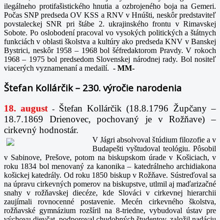
ilegálneho protifašistického hnutia a ozbrojeného boja na Gemeri.
Počas SNP predseda OV KSS a RNV v Hnúšti, neskôr predstaviteľ
povstaleckej SNR pri štábe 2. ukrajinského frontu v Rimavskej
Sobote. Po oslobodení pracoval vo vysokých politických a štátnych
funkciách v oblasti školstva a kultúry ako predseda KNV v Banskej
Bystrici, neskôr 1958 – 1968 bol šéfredaktorom Pravdy. V rokoch
1968 – 1975 bol predsedom Slovenskej národnej rady. Bol nositeľ
viacerých vyznamenaní a medailí.
-
MM-
Štefan Kollárčik – 230. výročie narodenia
18. august
Štefan Kollárčik (18.8.1796 Župčany –
-
18.7.1869 Drienovec, pochovaný je v Rožňave) –
cirkevný hodnostár.
V Jágri absolvoval štúdium filozofie a v
Budapešti vyštudoval teológiu. Pôsobil
v Sabinove, Prešove, potom na biskupskom úrade v Košiciach, v
roku 1834 bol menovaný za kanonika – katedrálneho archidiakona
košickej katedrály. Od roku 1850 biskup v Rožňave. Sústreďoval sa
na úpravu cirkevných pomerov na biskupstve, utlmil aj maďarizačné
snahy v rožňavskej diecéze, kde Slováci v cirkevnej hierarchii
zaujímali rovnocenné postavenie. Mecén cirkevného školstva,
rožňavské gymnázium rozšíril na 8-triedne, vybudoval ústav pre
výchovu dievčat, podporoval chudobných študentov, založil nadáciu