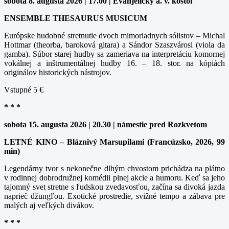
sobota 8. augusta 2026 | 17.00 | Evanjelický a. v. kostol
ENSEMBLE THESAURUS MUSICUM
Európske hudobné stretnutie dvoch mimoriadnych sólistov – Michal
Hottmar (theorba, baroková gitara) a Sándor Szaszvárosi (viola da
gamba). Súbor starej hudby sa zameriava na interpretáciu komornej
vokálnej a inštrumentálnej hudby 16. – 18. stor. na kópiách
originálov historických nástrojov.
Vstupné 5 €
* * *
sobota 15. augusta 2026 | 20.30 | námestie pred Rozkvetom
LETNÉ KINO – Bláznivý Marsupilami (Francúzsko, 2026, 99
min)
Legendárny tvor s nekonečne dlhým chvostom prichádza na plátno
v rodinnej dobrodružnej komédii plnej akcie a humoru. Keď sa jeho
tajomný svet stretne s ľudskou zvedavosťou, začína sa divoká jazda
naprieč džungľou. Exotické prostredie, svižné tempo a zábava pre
malých aj veľkých divákov.
* * *