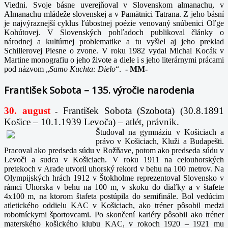
Viedni. Svoje básne uverejňoval v Slovenskom almanachu, v
Almanachu mládeže slovenskej a v Pamätnici Tatrana. Z jeho básní
je najvýraznejší cyklus ľúbostnej poézie venovaný snúbenici Oľge
Kohútovej. V Slovenských pohľadoch publikoval články o
národnej a kultúrnej problematike a tu vyšiel aj jeho preklad
Schillerovej Piesne o zvone. V roku 1982 vydal Michal Kocák v
Martine monografiu o jeho živote a diele i s jeho literárnymi prácami
pod názvom „
Samo Kuchta: Dielo
“.
-
MM-
František Sobota – 135. výročie narodenia
30. august
František Sobota (Szobota) (30.8.1891
-
Košice – 10.1.1939 Levoča) – atlét, právnik.
Študoval na gymnáziu v Košiciach a
právo v Košiciach, Kluži a Budapešti.
Pracoval ako predseda súdu v Rožňave, potom ako predseda súdu v
Levoči a sudca v Košiciach. V roku 1911 na celouhorských
pretekoch v Arade utvoril uhorský rekord v behu na 100 metrov. Na
Olympijských hrách 1912 v Štokholme reprezentoval Slovensko v
rámci Uhorska v behu na 100 m, v skoku do diaľky a v štafete
4x100 m, na ktorom štafeta postúpila do semifinále. Bol vedúcim
atletického oddielu KAC v Košiciach, ako tréner pôsobil medzi
robotníckymi športovcami. Po skončení kariéry pôsobil ako tréner
materského košického klubu KAC, v rokoch 1920 – 1921 mu