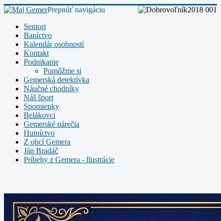
Seniori
Baníctvo
Kalendár osobností
Kontakt
Podnikanie
Pomôžme si
Gemerská detektívka
Náučné chodníky
Náš šport
Spomienky
Belákovci
Gemerské nárečia
Hutníctvo
Z obcí Gemera
Ján Bradáč
Príbehy z Gemera - Ilustrácie
Plagáty