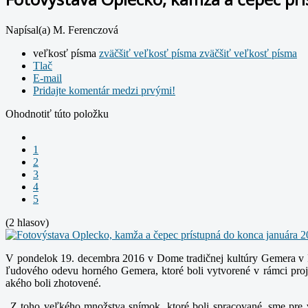
Napísal(a) M. Ferenczová
veľkosť písma
zväčšiť veľkosť písma
zväčšiť veľkosť písma
Tlač
E-mail
Pridajte komentár medzi prvými!
Ohodnotiť túto položku
1
2
3
4
5
(2 hlasov)
V pondelok 19. decembra 2016 v Dome tradičnej kultúry Gemera v Rož
ľudového odevu horného Gemera, ktoré boli vytvorené v rámci proje
akého boli zhotovené.
„Z toho veľkého množstva snímok, ktoré boli spracované, sme pre ver