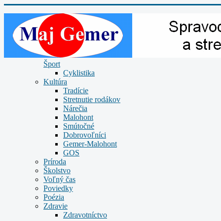
Šport
Cyklistika
Kultúra
Tradície
Stretnutie rodákov
Nárečia
Malohont
Smútočné
Dobrovoľníci
Gemer-Malohont
GOS
Príroda
Školstvo
Voľný čas
Poviedky
Poézia
Zdravie
Zdravotníctvo