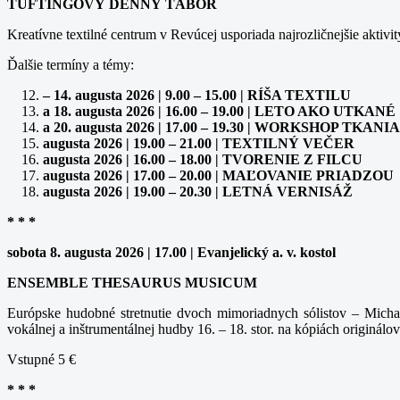
TUFTINGOVÝ DENNÝ TÁBOR
Kreatívne textilné centrum v Revúcej usporiada najrozličnejšie aktivit
Ďalšie termíny a témy:
– 14. augusta 2026 | 9.00 – 15.00 | RÍŠA TEXTILU
a 18. augusta 2026 | 16.00 – 19.00 | LETO AKO UTKANÉ
a 20. augusta 2026 | 17.00 – 19.30 | WORKSHOP TK
augusta 2026 | 19.00 – 21.00 | TEXTILNÝ VEČER
augusta 2026 | 16.00 – 18.00 | TVORENIE Z FILCU
augusta 2026 | 17.00 – 20.00 | MAĽOVANIE PRIADZOU
augusta 2026 | 19.00 – 20.30 | LETNÁ VERNISÁŽ
* * *
sobota 8. augusta 2026 | 17.00 | Evanjelický a. v. kostol
ENSEMBLE THESAURUS MUSICUM
Európske hudobné stretnutie dvoch mimoriadnych sólistov – Michal
vokálnej a inštrumentálnej hudby 16. – 18. stor. na kópiách originálov
Vstupné 5 €
* * *