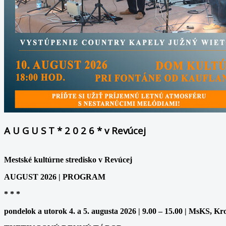
A U G U S T * 2 0 2 6 * v Revúcej
Mestské kultúrne stredisko v Revúcej
AUGUST 2026 | PROGRAM
* * *
pondelok a utorok 4. a 5. augusta 2026 | 9.00 – 15.00 | MsKS, Kr