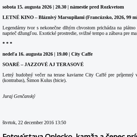
sobota 15. augusta 2026 | 20.30 | námestie pred Rozkvetom
LETNÉ KINO – Bláznivý Marsupilami (Francúzsko, 2026, 99 m
Legendárny tvor s nekonečne dlhým chvostom prichádza na plátno v
naprieč džungľou. Exotické prostredie, svižné tempo a zábava pre ma
* * *
nedeľa 16. augusta 2026 | 19.00 | City Caffe
SOARÉ – JAZZOVÉ AJ TERASOVÉ
Letný hudobný večer na terase kaviarne City Caffé pre príjemný v
(kontrabas), Šimon Kulus (bicie).
Juraj Genčanský
štvrtok, 22 december 2016 13:50
Fotovýstava Oplecko, kamža a čepec pr