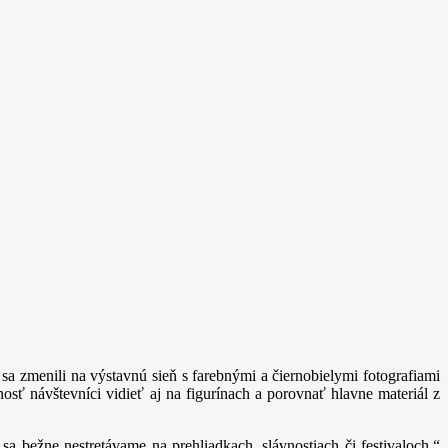
a zmenili na výstavnú sieň s farebnými a čiernobielymi fotografiami
ť návštevníci vidieť aj na figurínach a porovnať hlavne materiál z
sa bežne nestretávame na prehliadkach, slávnostiach či festivaloch,“