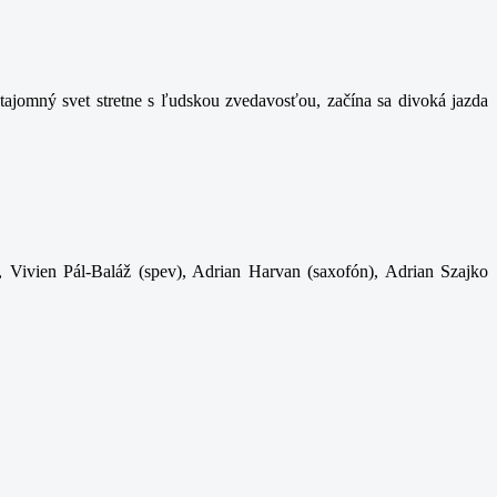
ajomný svet stretne s ľudskou zvedavosťou, začína sa divoká jazda
, Vivien Pál-Baláž (spev), Adrian Harvan (saxofón), Adrian Szajko