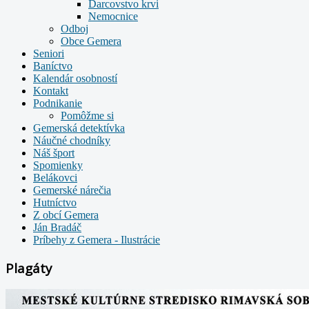
Darcovstvo krvi
Nemocnice
Odboj
Obce Gemera
Seniori
Baníctvo
Kalendár osobností
Kontakt
Podnikanie
Pomôžme si
Gemerská detektívka
Náučné chodníky
Náš šport
Spomienky
Belákovci
Gemerské nárečia
Hutníctvo
Z obcí Gemera
Ján Bradáč
Príbehy z Gemera - Ilustrácie
Plagáty