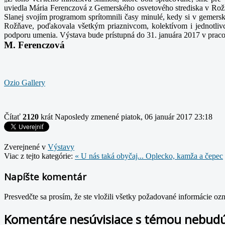
uviedla Mária Ferenczová z Gemerského osvetového strediska v Ro
Slanej svojím programom sprítomnili časy minulé, kedy si v gemersk
Rožňave, poďakovala všetkým priaznivcom, kolektívom i jednotlivco
podporu umenia.
Výstava bude prístupná do 31. januára 2017 v pra
M. Ferenczová
Ozio Gallery
Čítať
2120
krát
Naposledy zmenené piatok, 06 január 2017 23:18
Zverejnené v
Výstavy
Viac z tejto kategórie:
« U nás taká obyčaj... Oplecko, kamža a čepec
Napíšte komentár
Presvedčte sa prosím, že ste vložili všetky požadované informácie o
Komentáre nesúvisiace s témou nebudú