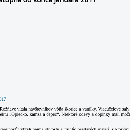
ňave vítala návštevníkov vôňa škorice a vanilky. Viacúčelové sály s
ktu „Oplecko, kamža a čepec“. Niektoré odevy a doplnky mali možnos
ejnosť vybrali najmä skvosty z truhlíc prastarých materí, s ktorými 