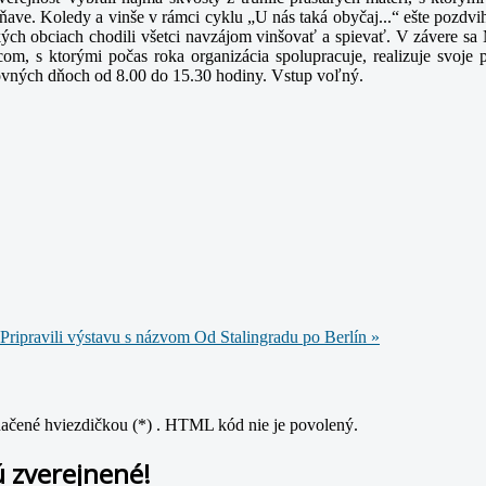
žňave.
Koledy a vinše v rámci cyklu „U nás taká obyčaj...“ ešte pozdvi
ých obciach chodili všetci navzájom vinšovať a spievať.
V závere sa 
m, s ktorými počas roka organizácia spolupracuje, realizuje svoje p
covných dňoch od 8.00 do 15.30 hodiny.
Vstup voľný.
Pripravili výstavu s názvom Od Stalingradu po Berlín »
značené hviezdičkou (*) . HTML kód nie je povolený.
 zverejnené!