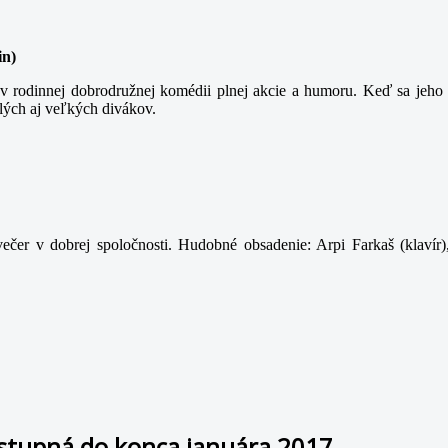
in)
 rodinnej dobrodružnej komédii plnej akcie a humoru. Keď sa jeho t
lých aj veľkých divákov.
ečer v dobrej spoločnosti. Hudobné obsadenie: Arpi Farkaš (klavír)
ístupná do konca januára 2017