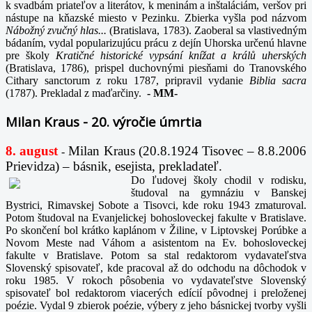
k svadbám priateľov a literátov, k meninám a inštaláciám, veršov pri
nástupe na kňazské miesto v Pezinku. Zbierka vyšla pod názvom
Nábožný zvučný hlas...
(Bratislava, 1783). Zaoberal sa vlastivedným
bádaním, vydal popularizujúcu prácu z dejín Uhorska určenú hlavne
pre školy
Kratičné historické vypsání knížat a králů uherských
(Bratislava, 1786), prispel duchovnými piesňami do Tranovského
Cithary sanctorum z roku 1787, pripravil vydanie
Biblia sacra
(1787). Prekladal z maďarčiny.
-
MM-
Milan Kraus - 20. výročie úmrtia
8. august
Milan Kraus (20.8.1924 Tisovec – 8.8.2006
-
Prievidza) – básnik, esejista, prekladateľ.
Do ľudovej školy chodil v rodisku,
študoval na gymnáziu v Banskej
Bystrici, Rimavskej Sobote a Tisovci, kde roku 1943 zmaturoval.
Potom študoval na Evanjelickej bohosloveckej fakulte v Bratislave.
Po skončení bol krátko kaplánom v Žiline, v Liptovskej Porúbke a
Novom Meste nad Váhom a asistentom na Ev. bohosloveckej
fakulte v Bratislave. Potom sa stal redaktorom vydavateľstva
Slovenský spisovateľ, kde pracoval až do odchodu na dôchodok v
roku 1985. V rokoch pôsobenia vo vydavateľstve Slovenský
spisovateľ bol redaktorom viacerých edícií pôvodnej i preloženej
poézie. Vydal 9 zbierok poézie, výbery z jeho básnickej tvorby vyšli