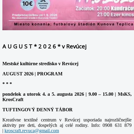
A U G U S T * 2 0 2 6 * v Revúcej
Mestské kultúrne stredisko v Revúcej
AUGUST 2026 | PROGRAM
* * *
pondelok a utorok 4. a 5. augusta 2026 | 9.00 – 15.00 | MsKS,
KrosCraft
TUFTINGOVÝ DENNÝ TÁBOR
Kreatívne textilné centrum v Revúcej usporiada najrozličnejšie
aktivity pre deti, dospelých aj celé rodiny. Info: 0908 631 879
|