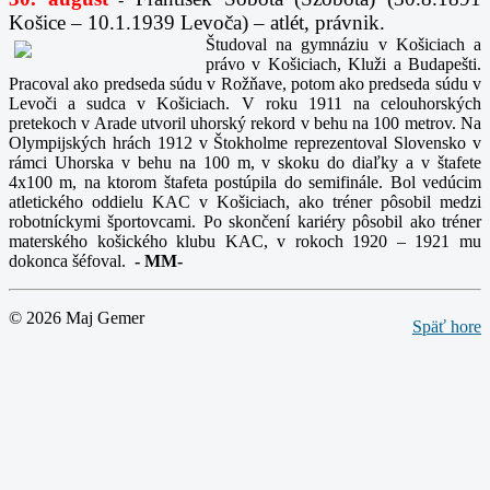
Košice – 10.1.1939 Levoča) – atlét, právnik.
Študoval na gymnáziu v Košiciach a
právo v Košiciach, Kluži a Budapešti.
Pracoval ako predseda súdu v Rožňave, potom ako predseda súdu v
Levoči a sudca v Košiciach. V roku 1911 na celouhorských
pretekoch v Arade utvoril uhorský rekord v behu na 100 metrov. Na
Olympijských hrách 1912 v Štokholme reprezentoval Slovensko v
rámci Uhorska v behu na 100 m, v skoku do diaľky a v štafete
4x100 m, na ktorom štafeta postúpila do semifinále. Bol vedúcim
atletického oddielu KAC v Košiciach, ako tréner pôsobil medzi
robotníckymi športovcami. Po skončení kariéry pôsobil ako tréner
materského košického klubu KAC, v rokoch 1920 – 1921 mu
dokonca šéfoval.
-
MM-
© 2026 Maj Gemer
Späť hore