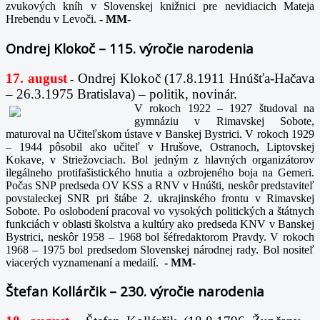
zvukových kníh v Slovenskej knižnici pre nevidiacich Mateja
Hrebendu v Levoči.
-
MM-
Ondrej Klokoč – 115. výročie narodenia
17. august
Ondrej Klokoč (17.8.1911 Hnúšťa-Hačava
-
– 26.3.1975 Bratislava) – politik, novinár.
V rokoch 1922 – 1927 študoval na
gymnáziu v Rimavskej Sobote,
maturoval na Učiteľskom ústave v Banskej Bystrici. V rokoch 1929
– 1944 pôsobil ako učiteľ v Hrušove, Ostranoch, Liptovskej
Kokave, v Striežovciach. Bol jedným z hlavných organizátorov
ilegálneho protifašistického hnutia a ozbrojeného boja na Gemeri.
Počas SNP predseda OV KSS a RNV v Hnúšti, neskôr predstaviteľ
povstaleckej SNR pri štábe 2. ukrajinského frontu v Rimavskej
Sobote. Po oslobodení pracoval vo vysokých politických a štátnych
funkciách v oblasti školstva a kultúry ako predseda KNV v Banskej
Bystrici, neskôr 1958 – 1968 bol šéfredaktorom Pravdy. V rokoch
1968 – 1975 bol predsedom Slovenskej národnej rady. Bol nositeľ
viacerých vyznamenaní a medailí.
-
MM-
Štefan Kollárčik – 230. výročie narodenia