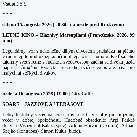
Vstupné 5 €
* * *
sobota 15. augusta 2026 | 20.30 | námestie pred Rozkvetom
LETNÉ KINO – Bláznivý Marsupilami (Francúzsko, 2026, 99
min)
Legendárny tvor s nekonečne dlhým chvostom prichádza na plátno
v rodinnej dobrodružnej komédii plnej akcie a humoru. Keď sa jeho
tajomný svet stretne s ľudskou zvedavosťou, začína sa divoká jazda
naprieč džungľou. Exotické prostredie, svižné tempo a zábava pre
malých aj veľkých divákov.
* * *
nedeľa 16. augusta 2026 | 19.00 | City Caffe
SOARÉ – JAZZOVÉ AJ TERASOVÉ
Letný hudobný večer na terase kaviarne City Caffé pre príjemný
večer v dobrej spoločnosti. Hudobné obsadenie: Arpi Farkaš
(klavír), Vivien Pál-Baláž (spev), Adrian Harvan (saxofón), Adrian
Szajko (kontrabas), Šimon Kulus (bicie).