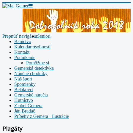
Prepnúť navigáciu
Seniori
Baníctvo
Kalendár osobností
Kontakt
Podnikanie
Pomôžme si
Gemerská detektívka
Náučné chodníky
Náš šport
Spomienky
Belákovci
Gemerské nárečia
Hutníctvo
Z obcí Gemera
Ján Bradáč
Príbehy z Gemera - Ilustrácie
Plagáty