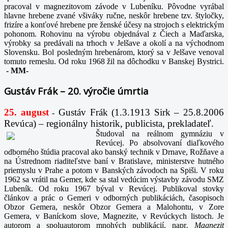
pracoval v magnezitovom závode v Lubeníku. Pôvodne vyrábal
hlavne hrebene zvané všiváky ručne, neskôr hrebene tzv. štyločky,
frizíre a konťové hrebene pre ženské účesy na strojoch s elektrickým
pohonom. Rohovinu na výrobu objednával z Čiech a Maďarska,
výrobky sa predávali na trhoch v Jelšave a okolí a na východnom
Slovensku. Bol posledným hrebenárom, ktorý sa v Jelšave venoval
tomuto remeslu. Od roku 1968 žil na dôchodku v Banskej Bystrici.
-
MM-
Gustáv Frák – 20. výročie úmrtia
25. august
Gustáv Frák
(1.3.1913 Sirk – 25.8.2006
-
Revúca) – regionálny historik, publicista, prekladateľ.
Študoval na reálnom gymnáziu v
Revúcej. Po absolvovaní diaľkového
odborného štúdia pracoval ako banský technik v Drnave, Rožňave a
na Ústrednom riaditeľstve baní v Bratislave, ministerstve hutného
priemyslu v Prahe a potom v Banských závodoch na Spiši. V roku
1962 sa vrátil na Gemer, kde sa stal vedúcim výstavby závodu SMZ
Lubeník. Od roku 1967 býval v Revúcej. Publikoval stovky
článkov a prác o Gemeri v odborných publikáciách, časopisoch
Obzor Gemera, neskôr Obzor Gemera a Malohontu, v Zore
Gemera, v Baníckom slove, Magnezite, v Revúckych listoch. Je
autorom a spoluautorom mnohých publikácií, napr
. Magnezit