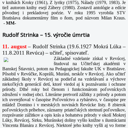
v knihách Kroky (1961), Z lyriky (1975), Nálady (1979, 1983). Je
tiež autorom knihy esejí Zábery (1980). Zostavil antológie a edície
pôvodnej i prekladovej poézie. V roku 1995 vyrobila STV
Bratislava dokumentárny film o ňom, pod názvom Milan Kraus.
-
MM-
Rudolf Strinka – 15. výročie úmrtia
11. august
– Rudolf Strinka (19.6.1927 Mokrá Lúka –
11.8.2011 Revúca) – učiteľ, spisovateľ.
Základné vzdelanie získal v Revúcej,
študoval na Učiteľskej akadémii v
Banskej Štiavnici, potom na Pedagogickej fakulte UK v Bratislave.
Pôsobil v Revúčke, Kopráši, Muráni, neskôr v Revúcej. Ako učiteľ
základnej školy v Revúcej sa podieľal na vzdelávaní a výchove
niekoľkých generácií detí, ktoré viedol aj k poznávaniu i ochrane
prírody. Dlhé roky bol členom i funkcionárom poľovníckych
združení v rodnej obci. Literárne pretvoril zážitky z prírody a potom
ich uverejňoval v časopise Poľovníctvo a rybárstvo, v časopise pre
mládež Domino i v mestských novinách Revúcke listy. 8 zbierok
poľovníckych príbehov, záznamy priateľských stretnutí poľovníkov,
rozprávanie zážitkov a opis krás a bohatstva prírody v okolí Mokrej
Lúky, Revúcej, Sirku, Muránskej doliny vyšlo knižne s ilustráciami
Vincenta Blanára z Revúcej. Niektoré jeho knihy vyšli aj vo forme