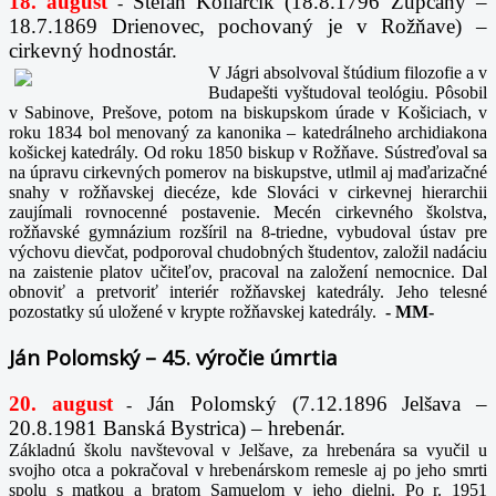
18. august
Štefan Kollárčik (18.8.1796 Župčany –
-
18.7.1869 Drienovec, pochovaný je v Rožňave) –
cirkevný hodnostár.
V Jágri absolvoval štúdium filozofie a v
Budapešti vyštudoval teológiu. Pôsobil
v Sabinove, Prešove, potom na biskupskom úrade v Košiciach, v
roku 1834 bol menovaný za kanonika – katedrálneho archidiakona
košickej katedrály. Od roku 1850 biskup v Rožňave. Sústreďoval sa
na úpravu cirkevných pomerov na biskupstve, utlmil aj maďarizačné
snahy v rožňavskej diecéze, kde Slováci v cirkevnej hierarchii
zaujímali rovnocenné postavenie. Mecén cirkevného školstva,
rožňavské gymnázium rozšíril na 8-triedne, vybudoval ústav pre
výchovu dievčat, podporoval chudobných študentov, založil nadáciu
na zaistenie platov učiteľov, pracoval na založení nemocnice. Dal
obnoviť a pretvoriť interiér rožňavskej katedrály. Jeho telesné
pozostatky sú uložené v krypte rožňavskej katedrály.
-
MM-
Ján Polomský – 45. výročie úmrtia
20. august
Ján Polomský (7.12.1896 Jelšava –
-
20.8.1981 Banská Bystrica) – hrebenár.
Základnú školu navštevoval v Jelšave, za hrebenára sa vyučil u
svojho otca a pokračoval v hrebenárskom remesle aj po jeho smrti
spolu s matkou a bratom Samuelom v jeho dielni. Po r. 1951