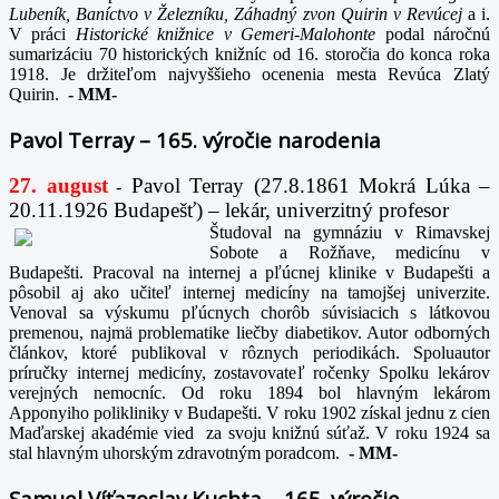
Lubeník, Baníctvo v Železníku, Záhadný zvon Quirin v Revúcej
a i.
V práci
Historické knižnice v Gemeri-Malohonte
podal náročnú
sumarizáciu 70 historických knižníc od 16. storočia do konca roka
1918. Je držiteľom najvyššieho ocenenia mesta Revúca Zlatý
Quirin.
-
MM-
Pavol Terray – 165. výročie narodenia
27. august
Pavol Terray
(27.8.1861 Mokrá Lúka –
-
20.11.1926 Budapešť) – lekár, univerzitný profesor
Študoval na gymnáziu v Rimavskej
Sobote a Rožňave, medicínu v
Budapešti. Pracoval na internej a pľúcnej klinike v Budapešti a
pôsobil aj ako učiteľ internej medicíny na tamojšej univerzite.
Venoval sa výskumu pľúcnych chorôb súvisiacich s látkovou
premenou, najmä problematike liečby diabetikov. Autor odborných
článkov, ktoré publikoval v rôznych periodikách. Spoluautor
príručky internej medicíny, zostavovateľ ročenky Spolku lekárov
verejných nemocníc. Od roku 1894 bol hlavným lekárom
Apponyiho polikliniky v Budapešti. V roku 1902 získal jednu z cien
Maďarskej akadémie vied za svoju knižnú súťaž. V roku 1924 sa
stal hlavným uhorským zdravotným poradcom.
-
MM-
Samuel Víťazoslav Kuchta – 165. výročie