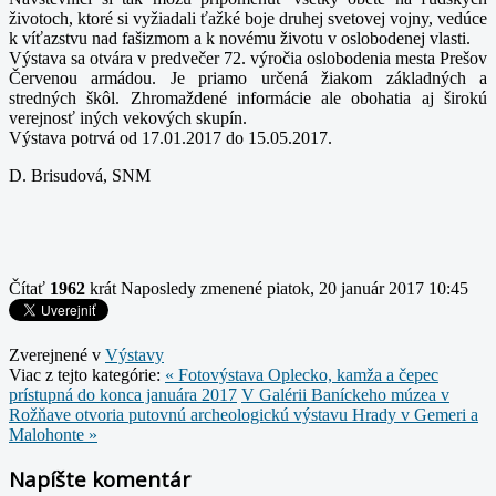
životoch, ktoré si vyžiadali ťažké boje druhej svetovej vojny, vedúce
k víťazstvu nad fašizmom a k novému životu v oslobodenej vlasti.
Výstava sa otvára v predvečer 72. výročia oslobodenia mesta Prešov
Červenou armádou. Je priamo určená žiakom základných a
stredných škôl. Zhromaždené informácie ale obohatia aj širokú
verejnosť iných vekových skupín.
Výstava potrvá od 17.01.2017 do 15.05.2017.
D. Brisudová, SNM
Čítať
1962
krát
Naposledy zmenené piatok, 20 január 2017 10:45
Zverejnené v
Výstavy
Viac z tejto kategórie:
« Fotovýstava Oplecko, kamža a čepec
prístupná do konca januára 2017
V Galérii Baníckeho múzea v
Rožňave otvoria putovnú archeologickú výstavu Hrady v Gemeri a
Malohonte »
Napíšte komentár