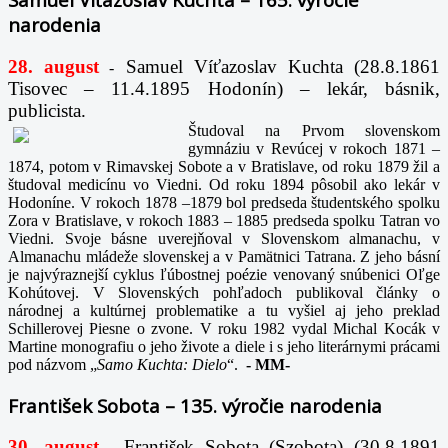
narodenia
28. august
Samuel Víťazoslav Kuchta (28.8.1861
-
Tisovec – 11.4.1895 Hodonín) – lekár, básnik,
publicista.
Študoval na Prvom slovenskom
gymnáziu v Revúcej v rokoch 1871 –
1874, potom v Rimavskej Sobote a v Bratislave, od roku 1879 žil a
študoval medicínu vo Viedni. Od roku 1894 pôsobil ako lekár v
Hodoníne. V rokoch 1878 –1879 bol predseda študentského spolku
Zora v Bratislave, v rokoch 1883 – 1885 predseda spolku Tatran vo
Viedni. Svoje básne uverejňoval v Slovenskom almanachu, v
Almanachu mládeže slovenskej a v Pamätnici Tatrana. Z jeho básní
je najvýraznejší cyklus ľúbostnej poézie venovaný snúbenici Oľge
Kohútovej. V Slovenských pohľadoch publikoval články o
národnej a kultúrnej problematike a tu vyšiel aj jeho preklad
Schillerovej Piesne o zvone. V roku 1982 vydal Michal Kocák v
Martine monografiu o jeho živote a diele i s jeho literárnymi prácami
pod názvom „
Samo Kuchta: Dielo
“.
-
MM-
František Sobota – 135. výročie narodenia
30. august
František Sobota (Szobota) (30.8.1891
-