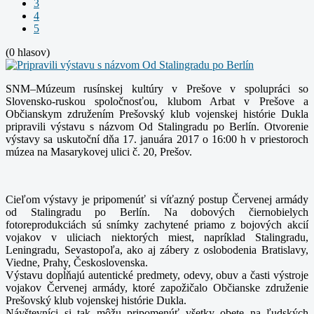
3
4
5
(0 hlasov)
SNM–Múzeum rusínskej kultúry v Prešove v spolupráci so
Slovensko-ruskou spoločnosťou, klubom Arbat v Prešove a
Občianskym združením Prešovský klub vojenskej histórie Dukla
pripravili výstavu s názvom Od Stalingradu po Berlín. Otvorenie
výstavy sa uskutoční dňa 17. januára 2017 o 16:00 h v priestoroch
múzea na Masarykovej ulici č. 20, Prešov.
Cieľom výstavy je pripomenúť si víťazný postup Červenej armády
od Stalingradu po Berlín. Na dobových čiernobielych
fotoreprodukciách sú snímky zachytené priamo z bojových akcií
vojakov v uliciach niektorých miest, napríklad Stalingradu,
Leningradu, Sevastopoľa, ako aj zábery z oslobodenia Bratislavy,
Viedne, Prahy, Československa.
Výstavu dopĺňajú autentické predmety, odevy, obuv a časti výstroje
vojakov Červenej armády, ktoré zapožičalo Občianske združenie
Prešovský klub vojenskej histórie Dukla.
Návštevníci si tak môžu pripomenúť všetky obete na ľudských