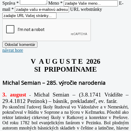
Správa *
Meno *
E-
mail *
URL webstránky
návrat hore
V A U G U S T E 2026
SI PRIPOMÍNAME
Michal Semian – 285. výročie narodenia
3. august
Michal Semian – (3.8.1741 Vrádište –
-
29.4.1812 Pezinok) – básnik, prekladateľ, ev. farár.
Po skončení ľudovej školy študoval vo Vádosfalve a v Nemeskéri,
pokračoval v štúdiu v Soprone a na lýceu v Kežmarku. Pôsobil ako
rektor latinskej cirkevnej školy v Ratkovej a konrektor v Prešove.
Od roku 1782 bol evanjelickým farárom v Pezinku. Bol plodným
autorom mnohých básnických skladieb v češtine a latinčine, hlavne