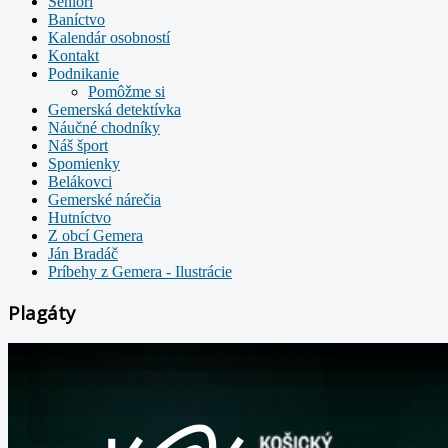
Seniori
Baníctvo
Kalendár osobností
Kontakt
Podnikanie
Pomôžme si
Gemerská detektívka
Náučné chodníky
Náš šport
Spomienky
Belákovci
Gemerské nárečia
Hutníctvo
Z obcí Gemera
Ján Bradáč
Príbehy z Gemera - Ilustrácie
Plagáty