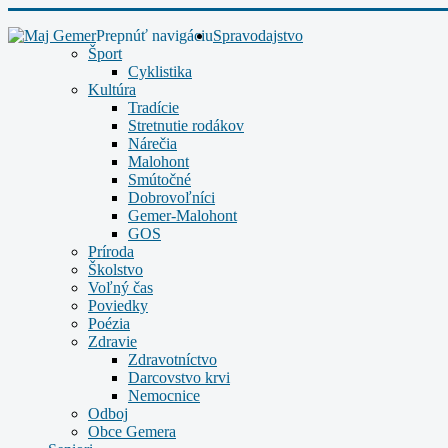
Prepnúť navigáciu
Spravodajstvo
Šport
Cyklistika
Kultúra
Tradície
Stretnutie rodákov
Nárečia
Malohont
Smútočné
Dobrovoľníci
Gemer-Malohont
GOS
Príroda
Školstvo
Voľný čas
Poviedky
Poézia
Zdravie
Zdravotníctvo
Darcovstvo krvi
Nemocnice
Odboj
Obce Gemera