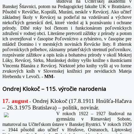
študoval na Učiteľskej akadémii v
Banskej Štiavnici, potom na Pedagogickej fakulte UK v Bratislave.
Pôsobil v Revúčke, Kopráši, Muráni, neskôr v Revúcej. Ako učiteľ
základnej školy v Revúcej sa podieľal na vzdelávaní a výchove
niekoľkých generácií detí, ktoré viedol aj k poznávaniu i ochrane
prírody. Dlhé roky bol členom i funkcionárom poľovníckych
združení v rodnej obci. Literárne pretvoril zážitky z prírody a potom
ich uverejňoval v časopise Poľovníctvo a rybárstvo, v časopise pre
mládež Domino i v mestských novinách Revúcke listy. 8 zbierok
poľovníckych príbehov, záznamy priateľských stretnutí poľovníkov,
rozprávanie zážitkov a opis krás a bohatstva prírody v okolí Mokrej
Lúky, Revúcej, Sirku, Muránskej doliny vyšlo knižne s ilustráciami
Vincenta Blanára z Revúcej. Niektoré jeho knihy vyšli aj vo forme
zvukových kníh v Slovenskej knižnici pre nevidiacich Mateja
Hrebendu v Levoči.
-
MM-
Ondrej Klokoč – 115. výročie narodenia
17. august
Ondrej Klokoč (17.8.1911 Hnúšťa-Hačava
-
– 26.3.1975 Bratislava) – politik, novinár.
V rokoch 1922 – 1927 študoval na
gymnáziu v Rimavskej Sobote,
maturoval na Učiteľskom ústave v Banskej Bystrici. V rokoch 1929
– 1944 pôsobil ako učiteľ v Hrušove, Ostranoch, Liptovskej