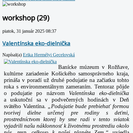
workshop (29)
piatok, 31 január 2025 08:37
Valentínska eko-dielnička
Napísal(a)
Erika Hermélyi Gecelovská
Banícke múzeum v Rožňave,
kultúrne zariadenie Košického samosprávneho kraja,
prináša v poradí už druhé podujatie na začiatku tohto
roka s environmentálnym zameraním. Tentoraz pôjde
o podujatie po názvom
Valentínska eko-dielnička
a uskutoční sa v podvečerných hodinách v Deň
svätého Valentína.
„Podujatie bude prebiehať formou
tvorivej dielne určenej pre rodiny s deťmi,
prostredníctvom ktorej by sme radi v tento sviatok
vyjadrili našu náklonnosť k životnému prostrediu okolo
nás, resp. celkovo k našej planéte Zem,“
uviedla