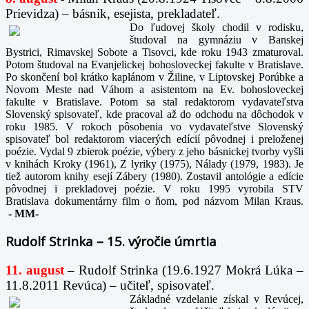
Prievidza) – básnik, esejista, prekladateľ.
Do ľudovej školy chodil v rodisku,
študoval na gymnáziu v Banskej
Bystrici, Rimavskej Sobote a Tisovci, kde roku 1943 zmaturoval.
Potom študoval na Evanjelickej bohosloveckej fakulte v Bratislave.
Po skončení bol krátko kaplánom v Žiline, v Liptovskej Porúbke a
Novom Meste nad Váhom a asistentom na Ev. bohosloveckej
fakulte v Bratislave. Potom sa stal redaktorom vydavateľstva
Slovenský spisovateľ, kde pracoval až do odchodu na dôchodok v
roku 1985. V rokoch pôsobenia vo vydavateľstve Slovenský
spisovateľ bol redaktorom viacerých edícií pôvodnej i preloženej
poézie. Vydal 9 zbierok poézie, výbery z jeho básnickej tvorby vyšli
v knihách Kroky (1961), Z lyriky (1975), Nálady (1979, 1983). Je
tiež autorom knihy esejí Zábery (1980). Zostavil antológie a edície
pôvodnej i prekladovej poézie. V roku 1995 vyrobila STV
Bratislava dokumentárny film o ňom, pod názvom Milan Kraus.
-
MM-
Rudolf Strinka – 15. výročie úmrtia
11. august
– Rudolf Strinka (19.6.1927 Mokrá Lúka –
11.8.2011 Revúca) – učiteľ, spisovateľ.
Základné vzdelanie získal v Revúcej,