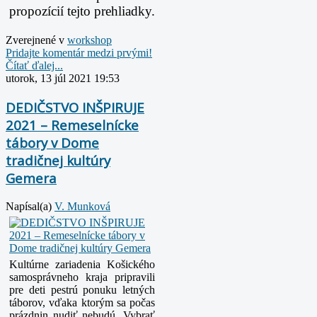
propozícií tejto prehliadky.
Zverejnené v
workshop
Pridajte komentár medzi prvými!
Čítať ďalej...
utorok, 13 júl 2021 19:53
DEDIČSTVO INŠPIRUJE
2021 – Remeselnícke
tábory v Dome
tradičnej kultúry
Gemera
Napísal(a)
V. Munková
Kultúrne zariadenia Košického
samosprávneho kraja pripravili
pre deti pestrú ponuku letných
táborov, vďaka ktorým sa počas
prázdnin nudiť nebudú. Vybrať