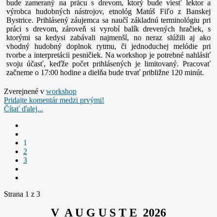
bude zameraný na prácu s drevom, ktorý bude viesť lektor a
výrobca hudobných nástrojov, etnológ Matúš Fiľo z Banskej
Bystrice. Prihlásený záujemca sa naučí základnú terminológiu pri
práci s drevom, zároveň si vyrobí balík drevených hračiek, s
ktorými sa kedysi zabávali najmenší, no neraz slúžili aj ako
vhodný hudobný doplnok rytmu, či jednoduchej melódie pri
tvorbe a interpretácii pesničiek. Na workshop je potrebné nahlásiť
svoju účasť, keďže počet prihlásených je limitovaný. Pracovať
začneme o 17:00 hodine a dielňa bude trvať približne 120 minút.
Zverejnené v
workshop
Pridajte komentár medzi prvými!
Čítať ďalej...
1
2
3
Strana 1 z 3
V A U G U S T E 2026