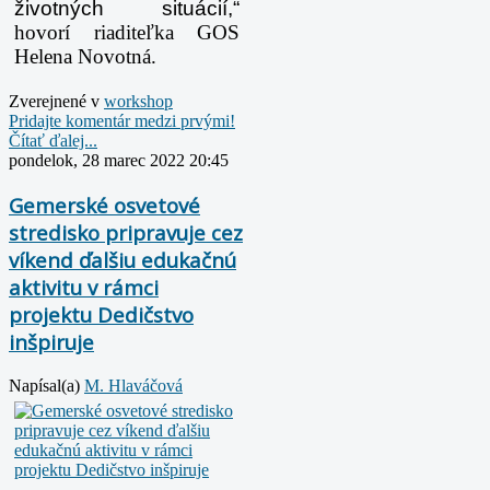
životných situácií,“
hovorí riaditeľka GOS
Helena Novotná.
Zverejnené v
workshop
Pridajte komentár medzi prvými!
Čítať ďalej...
pondelok, 28 marec 2022 20:45
Gemerské osvetové
stredisko pripravuje cez
víkend ďalšiu edukačnú
aktivitu v rámci
projektu Dedičstvo
inšpiruje
Napísal(a)
M. Hlaváčová