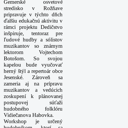
Gemerské osvetové
stredisko v Rožňave
pripravuje v týchto dňch
ďalšiu edukačnú aktivitu v
rámci projektu Dedičstvo
inšpiruje, tentoraz pre
ľudové hudby a sólistov
muzikantov so známym
lektorom Vojtechom
Botošom. So svojou
kapelou bude vyučovať
herný štýl a repertoár obce
Jesenské. Zároveň sa
zameria aj na prípravu
muzikantov a vedúcich
zoskupení k plánovanej
postupovej súťaži
hudobného folklóru
Vidiečanova Habovka.
Workshop je určený
hudobníkom, ktorí sa