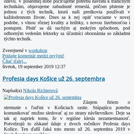
odevu. V poslednej dobe pociťujeme potrebu návratu k tradičným
technikám, objavujeme zabudnuté remeslá, pričom plstenie je
jednou z tých techník, ktorú naši predkovia používali v
každodennom živote. Dnes sa k nej opäť vraciame v novej
podobe, s vlnou rôznej kvality a hrúbky, s novou farebnosťou i
postupmi. Plstiť sa dá suchým aj mokrým spôsobom, pod
odborným vedením lektorky sa účastníci oboznámia so základmi
týchto techník.
Zverejnené v
workshop
Pridajte komentár medzi prvými!
Čítať ďalej...
štvrtok, 19 september 2019 12:37
Profesia days Košice už 26. septembra
Napísal(a)
Nikola Richterová
Záujem firiem o
stretnutie s ľuďmi v Košiciach rastie. Stúpajúcu potrebu
komunikovať možno sledovať aj zo strany návštevníkov. Deje sa
tak aj napriek tomu, že v regióne klesla nezamestnanosť.
Potvrdzujú to získané údaje z dvoch ročníkov Profesia days
Košice. Ten ďalší čaká toto mesto už 26. septembra 2019 v