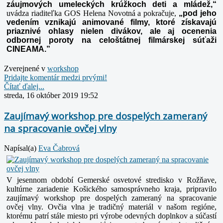
záujmových umeleckých krúžkoch deti a mládež,“
uvádza riaditeľka GOS Helena Novotná a pokračuje,
„pod jeho
vedením vznikajú animované filmy, ktoré získavajú
priaznivé ohlasy nielen divákov, ale aj ocenenia
odbornej poroty na celoštátnej filmárskej súťaži
CINEAMA.”
Zverejnené v
workshop
Pridajte komentár medzi prvými!
Čítať ďalej...
streda, 16 október 2019 19:52
Zaujímavý workshop pre dospelých zameraný
na spracovanie ovčej vlny
Napísal(a)
Eva Čabrová
V jesennom období Gemerské osvetové stredisko v Rožňave,
kultúrne zariadenie Košického samosprávneho kraja, pripravilo
zaujímavý workshop pre dospelých zameraný na spracovanie
ovčej vlny. Ovčia vlna je tradičný materiál v našom regióne,
ktorému patrí stále miesto pri výrobe odevných doplnkov a súčastí