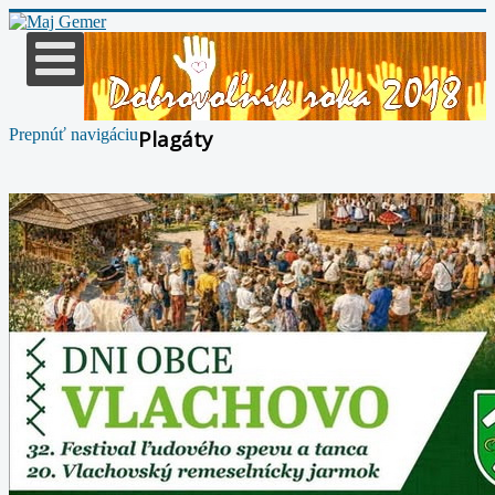
Prepnúť navigáciu
Plagáty