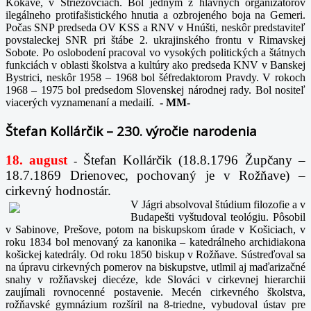
Kokave, v Striežovciach. Bol jedným z hlavných organizátorov
ilegálneho protifašistického hnutia a ozbrojeného boja na Gemeri.
Počas SNP predseda OV KSS a RNV v Hnúšti, neskôr predstaviteľ
povstaleckej SNR pri štábe 2. ukrajinského frontu v Rimavskej
Sobote. Po oslobodení pracoval vo vysokých politických a štátnych
funkciách v oblasti školstva a kultúry ako predseda KNV v Banskej
Bystrici, neskôr 1958 – 1968 bol šéfredaktorom Pravdy. V rokoch
1968 – 1975 bol predsedom Slovenskej národnej rady. Bol nositeľ
viacerých vyznamenaní a medailí.
-
MM-
Štefan Kollárčik – 230. výročie narodenia
18. august
Štefan Kollárčik (18.8.1796 Župčany –
-
18.7.1869 Drienovec, pochovaný je v Rožňave) –
cirkevný hodnostár.
V Jágri absolvoval štúdium filozofie a v
Budapešti vyštudoval teológiu. Pôsobil
v Sabinove, Prešove, potom na biskupskom úrade v Košiciach, v
roku 1834 bol menovaný za kanonika – katedrálneho archidiakona
košickej katedrály. Od roku 1850 biskup v Rožňave. Sústreďoval sa
na úpravu cirkevných pomerov na biskupstve, utlmil aj maďarizačné
snahy v rožňavskej diecéze, kde Slováci v cirkevnej hierarchii
zaujímali rovnocenné postavenie. Mecén cirkevného školstva,
rožňavské gymnázium rozšíril na 8-triedne, vybudoval ústav pre