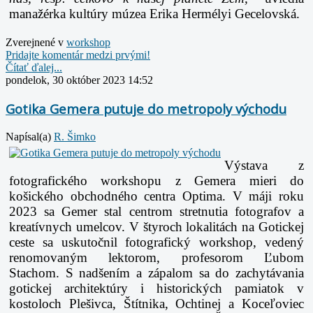
manažérka kultúry múzea Erika Hermélyi Gecelovská.
Zverejnené v
workshop
Pridajte komentár medzi prvými!
Čítať ďalej...
pondelok, 30 október 2023 14:52
Gotika Gemera putuje do metropoly východu
Napísal(a)
R. Šimko
Výstava z
fotografického workshopu z Gemera mieri do
košického obchodného centra Optima. V máji roku
2023 sa Gemer stal centrom stretnutia fotografov a
kreatívnych umelcov. V štyroch lokalitách na Gotickej
ceste sa uskutočnil fotografický workshop, vedený
renomovaným lektorom, profesorom Ľubom
Stachom. S nadšením a zápalom sa do zachytávania
gotickej architektúry i historických pamiatok v
kostoloch Plešivca, Štítnika, Ochtinej a Koceľoviec