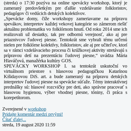
(streda) o 17:30 pozýva na online spevácky workshop, ktorý je
zameraný predovšetkým pre ďalšie vzdelávanie folkloristov,
pedagógov či vedúcich detských kolektívov.
„Spevácke domy, čiže workshopy zameriavame na prípravu
spevákov, interpretov každej vekovej kategórie so zámerom riešiť
aktuálnu problematiku vo folklórnom hnutí. Od roku 2014 sme ich
realizovali už desiatky, tak pre odbornú verejnosť, ako aj pre
priaznivcov ľudovej piesne. Tentokrát sme vybrali tému určenú
nielen pre folklórne kolektívy, folkloristov, ale aj pre učiteľov, ktorí
sa v rámci vzdelávacieho procesu či krúžkovej aktivity stretávajú s
prípravou detí na prezentáciu ľudovej piesne,“ uvádza Mária
Hlaváčová, manažérka kultúry GOS.
SPEVÁCKY WORKSHOP I. sa tentokrát uskutoční vo
virtuálnom priestore s hlasovou pedagogičkou Katarínou
Kišidayovou DiS. art. a bude zameraný na prípravu detských
interpretov ľudovej piesne na spevácke súťaže. Témy interaktívnej
prednášky sú: hlasové rozcvičky pre deti, ako správne pracovať s
hlasovou hygienou, výber vhodnej piesne, tóniny, či práca s
korepetítorom.
Zverejnené v
workshop
Pridajte komentár medzi prvými!
Čítať ďalej...
streda, 19 august 2020 11:59