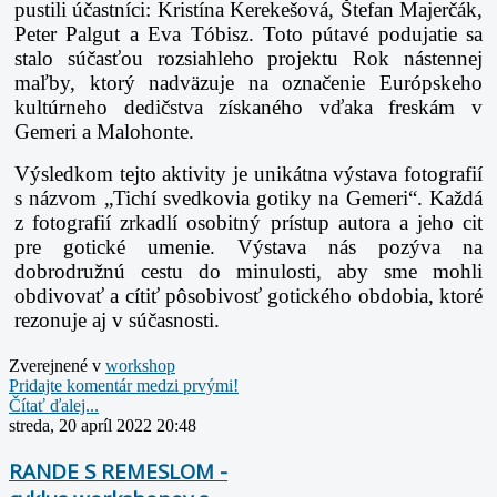
pustili účastníci: Kristína Kerekešová, Štefan Majerčák,
Peter Palgut a Eva Tóbisz. Toto pútavé podujatie sa
stalo súčasťou rozsiahleho projektu Rok nástennej
maľby, ktorý nadväzuje na označenie Európskeho
kultúrneho dedičstva získaného vďaka freskám v
Gemeri a Malohonte.
Výsledkom tejto aktivity je unikátna výstava fotografií
s názvom „Tichí svedkovia gotiky na Gemeri“. Každá
z fotografií zrkadlí osobitný prístup autora a jeho cit
pre gotické umenie. Výstava nás pozýva na
dobrodružnú cestu do minulosti, aby sme mohli
obdivovať a cítiť pôsobivosť gotického obdobia, ktoré
rezonuje aj v súčasnosti.
Zverejnené v
workshop
Pridajte komentár medzi prvými!
Čítať ďalej...
streda, 20 apríl 2022 20:48
RANDE S REMESLOM -