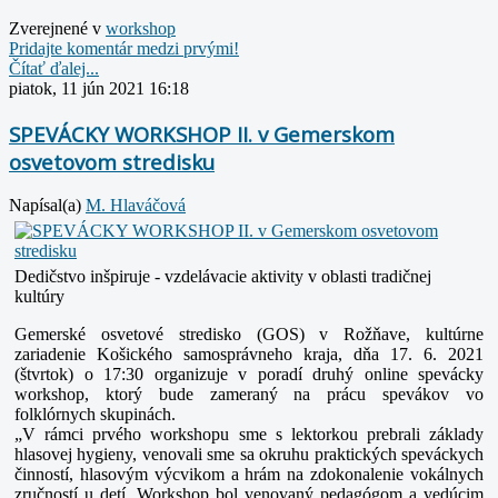
Zverejnené v
workshop
Pridajte komentár medzi prvými!
Čítať ďalej...
piatok, 11 jún 2021 16:18
SPEVÁCKY WORKSHOP II. v Gemerskom
osvetovom stredisku
Napísal(a)
M. Hlaváčová
Dedičstvo inšpiruje - vzdelávacie aktivity v oblasti tradičnej
kultúry
Gemerské osvetové stredisko (GOS) v Rožňave, kultúrne
zariadenie Košického samosprávneho kraja, dňa 17. 6. 2021
(štvrtok) o 17:30 organizuje v poradí druhý online spevácky
workshop, ktorý bude zameraný na prácu spevákov vo
folklórnych skupinách.
„V rámci prvého workshopu sme s lektorkou prebrali základy
hlasovej hygieny, venovali sme sa okruhu praktických speváckych
činností, hlasovým výcvikom a hrám na zdokonalenie vokálnych
zručností u detí. Workshop bol venovaný pedagógom a vedúcim