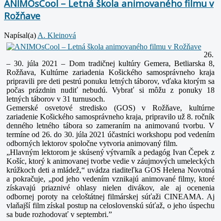
ANIMOsCool – Letná škola animovaného filmu v
Rožňave
Napísal(a)
A. Kleinová
26.
– 30. júla 2021 –
Dom tradičnej kultúry Gemera, Betliarska 8,
Rožňava,
Kultúrne zariadenia Košického samosprávneho kraja
pripravili pre deti pestrú ponuku letných táborov,
vďaka ktorým sa
počas prázdnin nudiť nebudú. Vybrať si môžu z ponuky 18
letných táborov v 31
turnusoch.
Gemerské osvetové stredisko (GOS) v Rožňave, kultúrne
zariadenie Košického samosprávneho kraja,
pripravilo už 8. ročník
denného letného tábora so zameraním na animovanú tvorbu. V
termíne od 26.
do 30. júla 2021 účastníci workshopu pod vedením
odborných lektorov spoločne vytvoria animovaný
film.
„Hlavným lektorom je skúsený výtvarník a pedagóg Ivan Čepek z
Košíc, ktorý k animovanej tvorbe
vedie v záujmových umeleckých
krúžkoch deti a mládež,“ uvádza riaditeľka GOS Helena Novotná
a
pokračuje, „pod jeho vedením vznikajú animované filmy, ktoré
získavajú priaznivé ohlasy nielen
divákov, ale aj ocenenia
odbornej poroty na celoštátnej filmárskej súťaži CINEAMA. Aj
vlaňajší film
získal postup na celoslovenskú súťaž, o jeho úspechu
sa bude rozhodovať v septembri.”