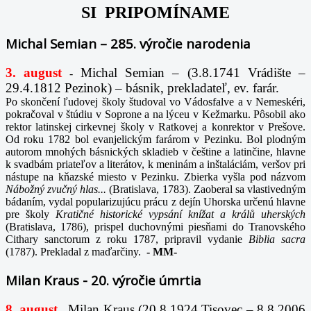
SI PRIPOMÍNAME
Michal Semian – 285. výročie narodenia
3. august
Michal Semian – (3.8.1741 Vrádište –
-
29.4.1812 Pezinok) – básnik, prekladateľ, ev. farár.
Po skončení ľudovej školy študoval vo Vádosfalve a v Nemeskéri,
pokračoval v štúdiu v Soprone a na lýceu v Kežmarku. Pôsobil ako
rektor latinskej cirkevnej školy v Ratkovej a konrektor v Prešove.
Od roku 1782 bol evanjelickým farárom v Pezinku. Bol plodným
autorom mnohých básnických skladieb v češtine a latinčine, hlavne
k svadbám priateľov a literátov, k meninám a inštaláciám, veršov pri
nástupe na kňazské miesto v Pezinku. Zbierka vyšla pod názvom
Nábožný zvučný hlas...
(Bratislava, 1783). Zaoberal sa vlastivedným
bádaním, vydal popularizujúcu prácu z dejín Uhorska určenú hlavne
pre školy
Kratičné historické vypsání knížat a králů uherských
(Bratislava, 1786), prispel duchovnými piesňami do Tranovského
Cithary sanctorum z roku 1787, pripravil vydanie
Biblia sacra
(1787). Prekladal z maďarčiny.
-
MM-
Milan Kraus - 20. výročie úmrtia
8. august
Milan Kraus (20.8.1924 Tisovec – 8.8.2006
-