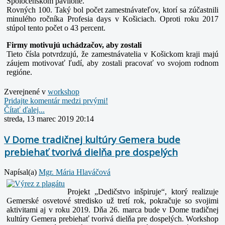
Spoločenskom pavilóne.
Rovných 100. Taký bol počet zamestnávateľov, ktorí sa zúčastnili
minulého ročníka Profesia days v Košiciach. Oproti roku 2017
stúpol tento počet o 43 percent.
Firmy motivujú uchádzačov, aby zostali
Tieto čísla potvrdzujú, že zamestnávatelia v Košickom kraji majú
záujem motivovať ľudí, aby zostali pracovať vo svojom rodnom
regióne.
Zverejnené v
workshop
Pridajte komentár medzi prvými!
Čítať ďalej...
streda, 13 marec 2019 20:14
V Dome tradičnej kultúry Gemera bude
prebiehať tvorivá dielňa pre dospelých
Napísal(a)
Mgr. Mária Hlaváčová
Projekt „Dedičstvo inšpiruje“, ktorý realizuje
Gemerské osvetové stredisko už tretí rok, pokračuje so svojimi
aktivitami aj v roku 2019. Dňa 26. marca bude v Dome tradičnej
kultúry Gemera prebiehať tvorivá dielňa pre dospelých. Workshop