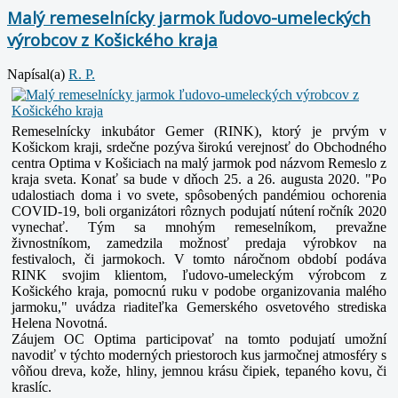
Malý remeselnícky jarmok ľudovo-umeleckých
výrobcov z Košického kraja
Napísal(a)
R. P.
Remeselnícky inkubátor Gemer (RINK), ktorý je prvým v
Košickom kraji, srdečne pozýva širokú verejnosť do Obchodného
centra Optima v Košiciach na malý jarmok pod názvom Remeslo z
kraja sveta. Konať sa bude v dňoch 25. a 26. augusta 2020.
"Po
udalostiach doma i vo svete, spôsobených pandémiou ochorenia
COVID-19, boli organizátori rôznych podujatí nútení ročník 2020
vynechať. Tým sa mnohým remeselníkom, prevažne
živnostníkom, zamedzila možnosť predaja výrobkov na
festivaloch, či jarmokoch.
V tomto náročnom období podáva
RINK svojim klientom, ľudovo-umeleckým výrobcom z
Košického kraja, pomocnú ruku v podobe organizovania malého
jarmoku," uvádza riaditeľka Gemerského osvetového strediska
Helena Novotná.
Záujem OC Optima participovať na tomto podujatí umožní
navodiť v týchto moderných priestoroch kus jarmočnej atmosféry s
vôňou dreva, kože, hliny, jemnou krásu čipiek, tepaného kovu, či
kraslíc.