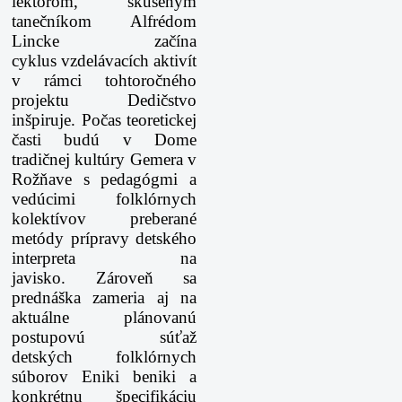
lektorom, skúseným
tanečníkom Alfrédom
Lincke začína
cyklus vzdelávacích aktivít
v rámci tohtoročného
projektu Dedičstvo
inšpiruje. Počas teoretickej
časti budú v Dome
tradičnej kultúry Gemera v
Rožňave s pedagógmi a
vedúcimi folklórnych
kolektívov preberané
metódy prípravy detského
interpreta na
javisko. Zároveň sa
prednáška zameria aj na
aktuálne plánovanú
postupovú súťaž
detských folklórnych
súborov Eniki beniki a
konkrétnu špecifikáciu