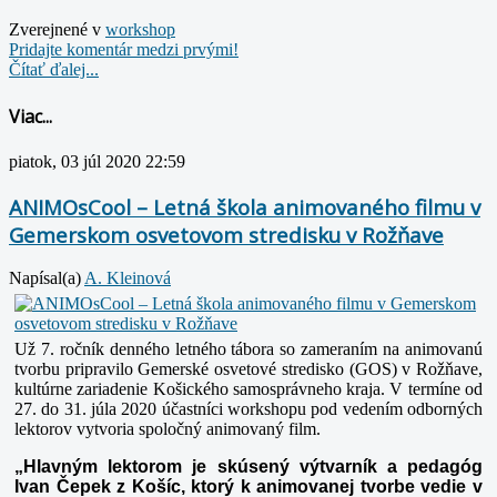
Zverejnené v
workshop
Pridajte komentár medzi prvými!
Čítať ďalej...
Viac...
piatok, 03 júl 2020 22:59
ANIMOsCool – Letná škola animovaného filmu v
Gemerskom osvetovom stredisku v Rožňave
Napísal(a)
A. Kleinová
Už 7. ročník denného letného tábora so zameraním na animovanú
tvorbu pripravilo
Gemerské osvetové stredisko (GOS) v Rožňave,
kultúrne zariadenie Košického samosprávneho kraja. V termíne od
27. do 31. júla 2020 účastníci workshopu pod vedením odborných
lektorov vytvoria spoločný animovaný film.
„Hlavným lektorom je skúsený výtvarník a pedagóg
Ivan Čepek z Košíc, ktorý k animovanej tvorbe vedie v