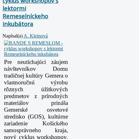
cyklus workshopov s
lektormi
Remeselníckeho
inkubátora
Napísal(a)
A. Kleinová
Pre neutíchajúci záujem
návštevníkov Domu
tradičnej kultúry Gemera o
vlastnoručnú výrobu
rôznych úžitkových
predmetov z prírodných
materiálov prináša
Gemerské osvetové
stredisko (GOS), kultúrne
zariadenie Košického
samosprávneho kraja,
nový cyklus workshopov.