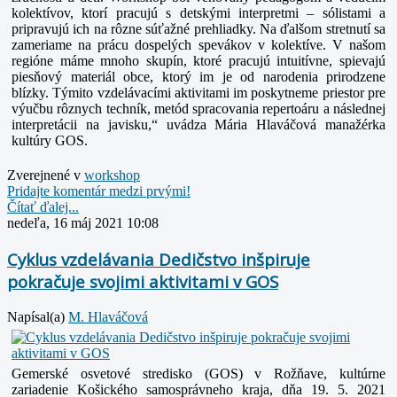
kolektívov, ktorí pracujú s detskými interpretmi – sólistami a
pripravujú ich na rôzne súťažné prehliadky. Na ďalšom stretnutí sa
zameriame na prácu dospelých spevákov v kolektíve. V našom
regióne máme mnoho skupín, ktoré pracujú intuitívne, spievajú
piesňový materiál obce, ktorý im je od narodenia prirodzene
blízky. Týmito vzdelávacími aktivitami im poskytneme priestor pre
výučbu rôznych techník, metód spracovania repertoáru a následnej
interpretácii na javisku,“ uvádza Mária Hlaváčová manažérka
kultúry GOS.
Zverejnené v
workshop
Pridajte komentár medzi prvými!
Čítať ďalej...
nedeľa, 16 máj 2021 10:08
Cyklus vzdelávania Dedičstvo inšpiruje
pokračuje svojimi aktivitami v GOS
Napísal(a)
M. Hlaváčová
Gemerské osvetové stredisko (GOS) v Rožňave, kultúrne
zariadenie Košického samosprávneho kraja, dňa 19. 5. 2021