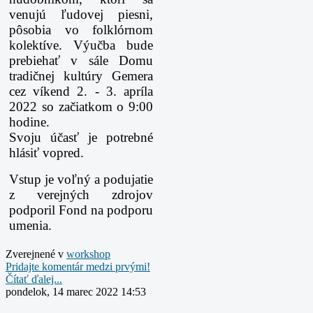
venujú ľudovej piesni,
pôsobia vo folklórnom
kolektíve. Výučba bude
prebiehať v sále Domu
tradičnej kultúry Gemera
cez víkend 2. - 3. apríla
2022 so začiatkom o 9:00
hodine.
Svoju účasť je potrebné
hlásiť vopred.
Vstup je voľný a podujatie
z verejných zdrojov
podporil Fond na podporu
umenia.
Zverejnené v
workshop
Pridajte komentár medzi prvými!
Čítať ďalej...
pondelok, 14 marec 2022 14:53