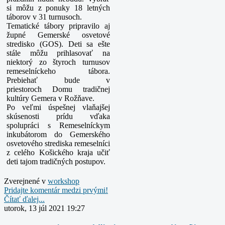
si môžu z ponuky 18 letných
táborov v 31
turnusoch.
Tematické tábory pripravilo aj
župné Gemerské osvetové
stredisko (GOS). Deti sa ešte
stále môžu prihlasovať na
niektorý zo štyroch turnusov
remeselníckeho tábora.
Prebiehať bude v
priestoroch
Domu tradičnej
kultúry Gemera v Rožňave.
Po veľmi úspešnej vlaňajšej
skúsenosti prídu vďaka
spolupráci s Remeselníckym
inkubátorom do Gemerského
osvetového strediska remeselníci
z celého Košického kraja učiť
deti tajom tradičných
postupov.
Zverejnené v
workshop
Pridajte komentár medzi prvými!
Čítať ďalej...
utorok, 13 júl 2021 19:27