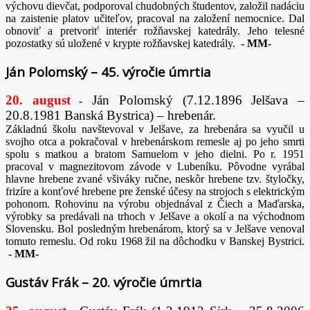
výchovu dievčat, podporoval chudobných študentov, založil nadáciu
na zaistenie platov učiteľov, pracoval na založení nemocnice. Dal
obnoviť a pretvoriť interiér rožňavskej katedrály. Jeho telesné
pozostatky sú uložené v krypte rožňavskej katedrály.
-
MM-
Ján Polomský – 45. výročie úmrtia
20. august
Ján Polomský (7.12.1896 Jelšava –
-
20.8.1981 Banská Bystrica) – hrebenár.
Základnú školu navštevoval v Jelšave, za hrebenára sa vyučil u
svojho otca a pokračoval v hrebenárskom remesle aj po jeho smrti
spolu s matkou a bratom Samuelom v jeho dielni. Po r. 1951
pracoval v magnezitovom závode v Lubeníku. Pôvodne vyrábal
hlavne hrebene zvané všiváky ručne, neskôr hrebene tzv. štyločky,
frizíre a konťové hrebene pre ženské účesy na strojoch s elektrickým
pohonom. Rohovinu na výrobu objednával z Čiech a Maďarska,
výrobky sa predávali na trhoch v Jelšave a okolí a na východnom
Slovensku. Bol posledným hrebenárom, ktorý sa v Jelšave venoval
tomuto remeslu. Od roku 1968 žil na dôchodku v Banskej Bystrici.
-
MM-
Gustáv Frák – 20. výročie úmrtia