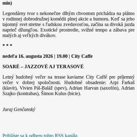
min)
Legendárny tvor s nekonečne dlhým chvostom prichádza na plátno
v rodinnej dobrodružnej komédii plnej akcie a humoru. Keď sa jeho
tajomný svet stretne s ľudskou zvedavosťou, začína sa divoká jazda
naprieč džungľou. Exotické prostredie, svižné tempo a zábava pre
malých aj veľkých divákov.
* * *
nedeľa 16. augusta 2026 | 19.00 | City Caffe
SOARÉ – JAZZOVÉ AJ TERASOVÉ
Letný hudobný večer na terase kaviarne City Caffé pre príjemný
večer v dobrej spoločnosti. Hudobné obsadenie: Arpi Farkaš
(klavír), Vivien Pál-Baláž (spev), Adrian Harvan (saxofón), Adrian
Szajko (kontrabas), Šimon Kulus (bicie).
Juraj Genčanský
Prihláste sa k odberu tohto RSS kanála