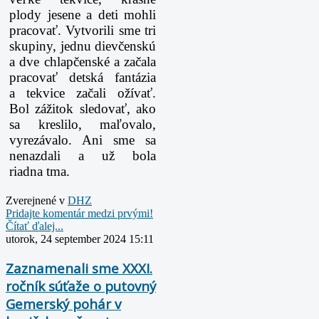
plody jesene a deti mohli
pracovať. Vytvorili sme tri
skupiny, jednu
dievčenskú
a dve chlapčenské a začala
pracovať detská fantázia
a tekvice začali ožívať.
Bol
zážitok sledovať, ako
sa kreslilo, maľovalo,
vyrezávalo. Ani sme sa
nenazdali a už bola
riadna
tma.
Zverejnené v
DHZ
Pridajte komentár medzi prvými!
Čítať ďalej...
utorok, 24 september 2024 15:11
Zaznamenali sme XXXI.
ročník súťaže o putovný
Gemerský pohár v