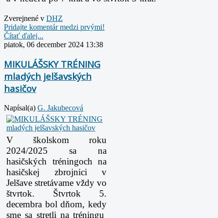
Zverejnené v
DHZ
Pridajte komentár medzi prvými!
Čítať ďalej...
piatok, 06 december 2024 13:38
MIKULÁŠSKY TRÉNING
mladých jelšavských
hasičov
Napísal(a)
G. Jakubecová
V školskom roku
2024/2025 sa na
hasičských tréningoch na
hasičskej zbrojnici v
Jelšave stretávame vždy vo
štvrtok. Štvrtok 5.
decembra bol dňom, kedy
sme sa stretli na tréningu