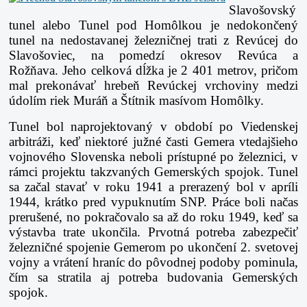
Slavošovský
tunel alebo Tunel pod Homôlkou je nedokončený
tunel na nedostavanej železničnej trati z Revúcej do
Slavošoviec, na pomedzí okresov Revúca a
Rožňava. Jeho celková dĺžka je 2 401 metrov, pričom
mal prekonávať hrebeň Revúckej vrchoviny medzi
údolím riek Muráň a Štítnik masívom Homôlky.
Tunel bol naprojektovaný v období po Viedenskej
arbitráži, keď niektoré južné časti Gemera vtedajšieho
vojnového Slovenska neboli prístupné po železnici, v
rámci projektu takzvaných Gemerských spojok. Tunel
sa začal stavať v roku 1941 a prerazený bol v apríli
1944, krátko pred vypuknutím SNP. Práce boli načas
prerušené, no pokračovalo sa až do roku 1949, keď sa
výstavba trate ukončila. Prvotná potreba zabezpečiť
železničné spojenie Gemerom po ukončení 2. svetovej
vojny a vrátení hraníc do pôvodnej podoby pominula,
čím sa stratila aj potreba budovania Gemerských
spojok.