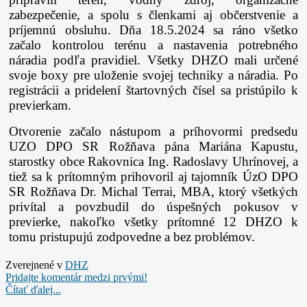
zabezpečenie, a spolu s členkami
aj občerstvenie a
príjemnú obsluhu. Dňa 18.5.2024 sa ráno všetko
začalo kontrolou terénu
a nastavenia potrebného
náradia podľa pravidiel. Všetky DHZO mali určené
svoje boxy pre
uloženie svojej techniky a náradia. Po
registrácii a pridelení štartovných čísel sa pristúpilo
k
previerkam.
Otvorenie začalo nástupom a príhovormi predsedu
UZO DPO SR Rožňava pána
Mariána Kapustu,
starostky obce Rakovnica Ing. Radoslavy Uhrínovej, a
tiež sa k prítomným
prihovoril aj tajomník ÚzO DPO
SR Rožňava Dr. Michal Terrai, MBA, ktorý všetkých
privítal
a povzbudil do úspešných pokusov v
previerke, nakoľko všetky prítomné 12 DHZO k
tomu
pristupujú zodpovedne a bez problémov.
Zverejnené v
DHZ
Pridajte komentár medzi prvými!
Čítať ďalej...