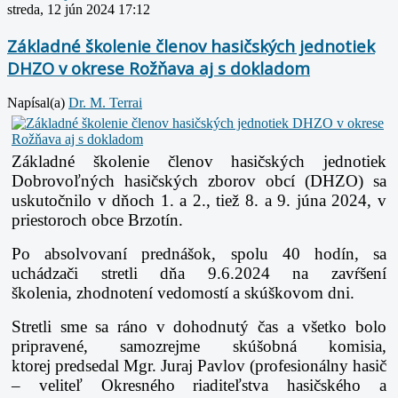
streda, 12 jún 2024 17:12
Základné školenie členov hasičských jednotiek
DHZO v okrese Rožňava aj s dokladom
Napísal(a)
Dr. M. Terrai
Základné školenie členov hasičských jednotiek
Dobrovoľných hasičských zborov obcí (DHZO) sa
uskutočnilo v dňoch 1. a 2., tiež 8. a 9.
júna 2024, v
priestoroch obce Brzotín.
Po absolvovaní prednášok, spolu 40 hodín, sa
uchádzači stretli dňa 9.6.2024 na zavŕšení
školenia,
zhodnotení vedomostí a skúškovom dni.
Stretli sme sa ráno v dohodnutý čas a všetko bolo
pripravené, samozrejme skúšobná komisia,
ktorej
predsedal Mgr. Juraj Pavlov (profesionálny hasič
– veliteľ Okresného riaditeľstva hasičského a