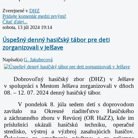
Zverejnené v
DHZ
Pridajte komentár medzi prvými!
Čítať ďalej...
sobota, 13 júl 2024 19:14
Úspešný denný hasičský tábor pre deti
zorganizovali v Jelšave
Napísal(a)
G. Jakubecová
Dobrovoľný hasičský zbor (DHZ) v Jelšave
v spolupráci s Mestom Jelšava zorganizovali v dňoch
08. – 12. 07. 2024 denný hasičský tábor.
V pondelok 8. júla sedem detí s doprovodom
zavítalo na Okresné riaditeľstvo Hasičského
a záchranného zboru v Revúcej (OR HaZZ), kde im
príslušníci ukázali hasičskú techniku, operačné
stredisko, výstroj a výzbroj zasahujúcich hasičov.