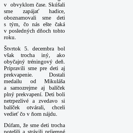
v obvyklom čase. Skúšali
sme zapájať hadice,
oboznamovali sme deti
s tým, čo nás ešte čaká
v posledných dňoch tohto
roku.
Štvrtok 5. decembra bol
však trocha iný, ako
obyčajný tréningový deň.
Pripravili sme pre deti aj
prekvapenie. Dostali
medailu od Mikuláša
a samozrejme aj balíček
plný prekvapení. Deti boli
netrpezlivé a zvedavo si
balíček otvárali, chceli
vedieť čo v ňom nájdu.
Dúfam, že sme deti trocha
potešili a strávili príjemné