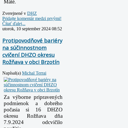
Máté.
Zverejnené v
DHZ
Pridajte komentár medzi prvými!
Čítať ďalej...
utorok, 10 september 2024 08:52
Protipovodňové bariéry
na súčinnostnom
cvičení DHZO okresu
Rožňava v obci Brzotín
Napísal(a)
Michal Terrai
Za výborne pripravených
podmienok a dobrého
počasia si 16 DHZO
okresu Rožňava dňa
7.9.2024 odcvičilo