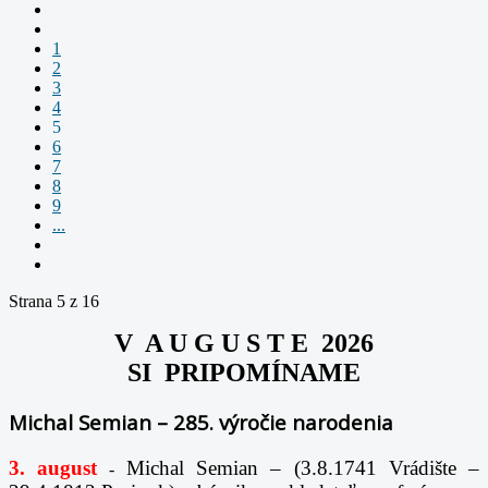
1
2
3
4
5
6
7
8
9
...
Strana 5 z 16
V A U G U S T E 2026
SI PRIPOMÍNAME
Michal Semian – 285. výročie narodenia
3. august
Michal Semian – (3.8.1741 Vrádište –
-