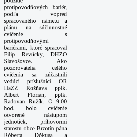
použitie
protipovodňových bariér,
podľa vopred
spracovaného námetu a
plánu na súčinnostné
cvičenie s
protipovodňovými
bariérami, ktoré spracoval
Filip Revúcky, DHZO
Slavošovce. Ako
pozorovatelia celého
cvičenia sa zúčastnili
vedúci príslušníci OR
HaZZ Rožňava pplk.
Albert Florián, pplk.
Radovan Ružík. O 9.00
hod. bolo cvičenie
otvorené nástupom
jednotiek, príhovormi
starostu obce Brzotín pána
Róberta Dókusa a