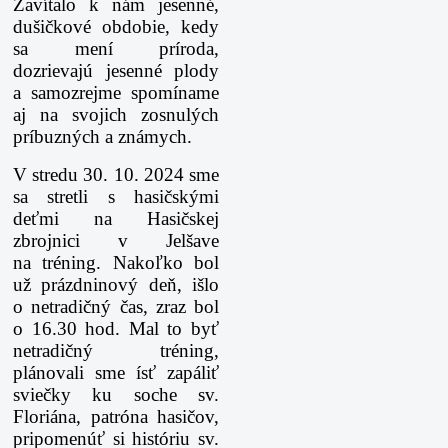
Zavítalo k nám jesenné,
dušičkové obdobie, kedy
sa mení príroda,
dozrievajú jesenné
plody
a samozrejme spomíname
aj na svojich zosnulých
príbuzných a známych.
V stredu 30. 10. 2024 sme
sa stretli s hasičskými
deťmi na Hasičskej
zbrojnici v Jelšave
na
tréning. Nakoľko bol
už prázdninový deň, išlo
o netradičný čas, zraz bol
o 16.30 hod. Mal to
byť
netradičný tréning,
plánovali sme ísť zapáliť
sviečky ku soche sv.
Floriána, patróna
hasičov,
pripomenúť si históriu sv.