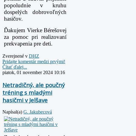
popoludnie v kruhu
dospelých dobrovoľných
hasičov.
Ďakujem Vierke Bérešovej
za pomoc pri realizovaní
prekvapenia pre deti.
Zverejnené v
DHZ
Pridajte komentár medzi prvými!
Čítať ďalej...
piatok, 01 november 2024 10:16
Netradičný, ale poučný
tréning s mladými
hasičmi v Jelšave
Napísal(a)
G. Jakubecová