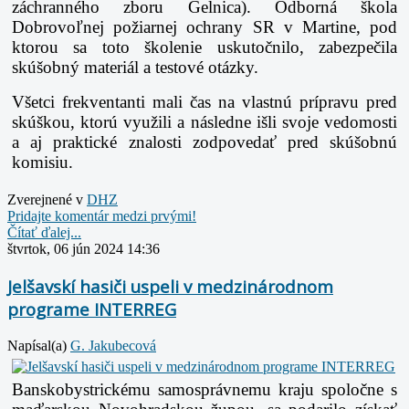
záchranného zboru Gelnica). Odborná škola
Dobrovoľnej požiarnej ochrany SR
v Martine, pod
ktorou sa toto školenie uskutočnilo, zabezpečila
skúšobný materiál a testové otázky.
Všetci frekventanti mali čas na vlastnú prípravu pred
skúškou, ktorú využili a následne išli svoje
vedomosti
a aj praktické znalosti zodpovedať pred skúšobnú
komisiu.
Zverejnené v
DHZ
Pridajte komentár medzi prvými!
Čítať ďalej...
štvrtok, 06 jún 2024 14:36
Jelšavskí hasiči uspeli v medzinárodnom
programe INTERREG
Napísal(a)
G. Jakubecová
Banskobystrickému samosprávnemu kraju spoločne s