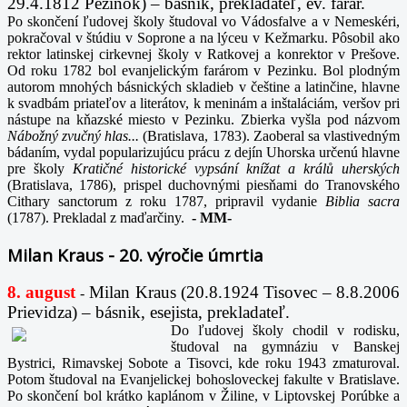
29.4.1812 Pezinok) – básnik, prekladateľ, ev. farár.
Po skončení ľudovej školy študoval vo Vádosfalve a v Nemeskéri,
pokračoval v štúdiu v Soprone a na lýceu v Kežmarku. Pôsobil ako
rektor latinskej cirkevnej školy v Ratkovej a konrektor v Prešove.
Od roku 1782 bol evanjelickým farárom v Pezinku. Bol plodným
autorom mnohých básnických skladieb v češtine a latinčine, hlavne
k svadbám priateľov a literátov, k meninám a inštaláciám, veršov pri
nástupe na kňazské miesto v Pezinku. Zbierka vyšla pod názvom
Nábožný zvučný hlas...
(Bratislava, 1783). Zaoberal sa vlastivedným
bádaním, vydal popularizujúcu prácu z dejín Uhorska určenú hlavne
pre školy
Kratičné historické vypsání knížat a králů uherských
(Bratislava, 1786), prispel duchovnými piesňami do Tranovského
Cithary sanctorum z roku 1787, pripravil vydanie
Biblia sacra
(1787). Prekladal z maďarčiny.
-
MM-
Milan Kraus - 20. výročie úmrtia
8. august
Milan Kraus (20.8.1924 Tisovec – 8.8.2006
-
Prievidza) – básnik, esejista, prekladateľ.
Do ľudovej školy chodil v rodisku,
študoval na gymnáziu v Banskej
Bystrici, Rimavskej Sobote a Tisovci, kde roku 1943 zmaturoval.
Potom študoval na Evanjelickej bohosloveckej fakulte v Bratislave.
Po skončení bol krátko kaplánom v Žiline, v Liptovskej Porúbke a