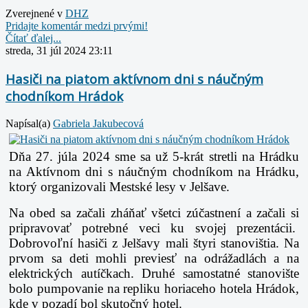
Zverejnené v
DHZ
Pridajte komentár medzi prvými!
Čítať ďalej...
streda, 31 júl 2024 23:11
Hasiči na piatom aktívnom dni s náučným
chodníkom Hrádok
Napísal(a)
Gabriela Jakubecová
Dňa 27. júla 2024 sme sa už 5-krát stretli na Hrádku
na Aktívnom dni s náučným chodníkom na Hrádku,
ktorý organizovali Mestské lesy v Jelšave.
Na obed sa začali zháňať všetci zúčastnení a začali si
pripravovať potrebné veci ku svojej prezentácii.
Dobrovoľní hasiči z Jelšavy mali štyri stanovištia. Na
prvom sa deti mohli previesť na odrážadlách a na
elektrických autíčkach.
Druhé samostatné stanovište
bolo pumpovanie na repliku horiaceho hotela Hrádok,
kde v pozadí bol skutočný hotel.