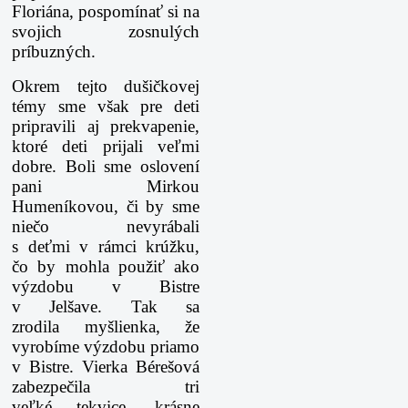
Floriána, pospomínať si na
svojich zosnulých
príbuzných.
Okrem tejto dušičkovej
témy sme však pre deti
pripravili aj prekvapenie,
ktoré deti prijali
veľmi
dobre. Boli sme oslovení
pani Mirkou
Humeníkovou, či by sme
niečo nevyrábali
s deťmi
v rámci krúžku,
čo by mohla použiť ako
výzdobu v Bistre
v Jelšave. Tak sa
zrodila
myšlienka, že
vyrobíme výzdobu priamo
v Bistre. Vierka Bérešová
zabezpečila tri
veľké
tekvice, krásne