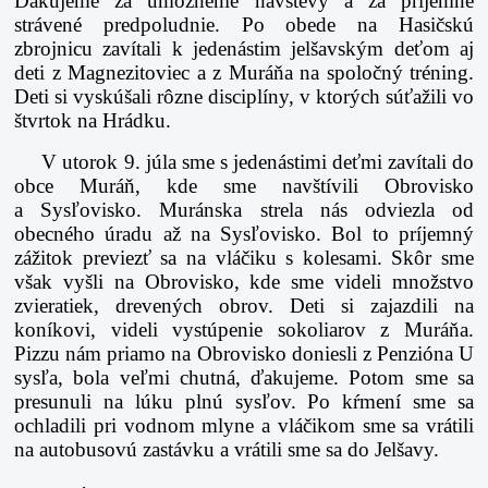
Ďakujeme za umožnenie návštevy a za príjemne
strávené predpoludnie. Po obede na Hasičskú
zbrojnicu zavítali k jedenástim jelšavským deťom aj
deti z Magnezitoviec a z Muráňa na spoločný tréning.
Deti si vyskúšali rôzne disciplíny, v ktorých súťažili vo
štvrtok na Hrádku.
V utorok 9. júla sme s jedenástimi deťmi zavítali do
obce Muráň, kde sme navštívili Obrovisko
a Sysľovisko. Muránska strela nás odviezla od
obecného úradu až na Sysľovisko. Bol to príjemný
zážitok previezť sa na vláčiku s kolesami. Skôr sme
však vyšli na Obrovisko, kde sme videli množstvo
zvieratiek, drevených obrov. Deti si zajazdili na
koníkovi, videli vystúpenie sokoliarov z Muráňa.
Pizzu nám priamo na Obrovisko doniesli z Penzióna U
sysľa, bola veľmi chutná, ďakujeme. Potom sme sa
presunuli na lúku plnú sysľov. Po kŕmení sme sa
ochladili pri vodnom mlyne a vláčikom sme sa vrátili
na autobusovú zastávku a vrátili sme sa do Jelšavy.