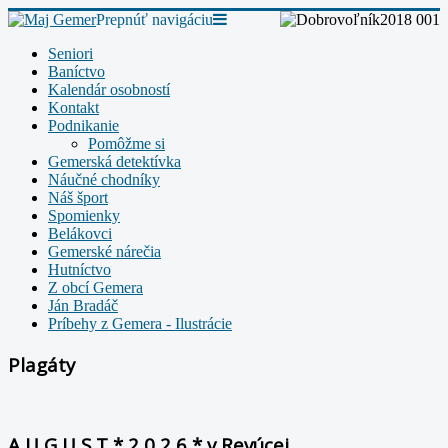
Prepnúť navigáciu
Seniori
Baníctvo
Kalendár osobností
Kontakt
Podnikanie
Pomôžme si
Gemerská detektívka
Náučné chodníky
Náš šport
Spomienky
Belákovci
Gemerské nárečia
Hutníctvo
Z obcí Gemera
Ján Bradáč
Príbehy z Gemera - Ilustrácie
Plagáty
A U G U S T * 2 0 2 6 * v Revúcej