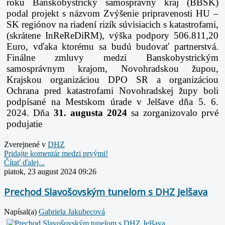
roku Banskobystrický samosprávny kraj (BBSK)
podal projekt s názvom Zvýšenie pripravenosti HU –
SK regiónov na riadení rizík súvisiacich s katastrofami,
(skrátene InReReDiRM), výška podpory 506.811,20
Euro, vďaka ktorému sa budú budovať partnerstvá.
Finálne zmluvy medzi Banskobystrickým
samosprávnym krajom, Novohradskou župou,
Krajskou organizáciou DPO SR a organizáciou
Ochrana pred katastrofami Novohradskej župy boli
podpísané na Mestskom úrade v Jelšave dňa 5. 6.
2024.
Dňa
31. augusta 2024
sa zorganizovalo prvé
podujatie
Zverejnené v
DHZ
Pridajte komentár medzi prvými!
Čítať ďalej...
piatok, 23 august 2024 09:26
Prechod Slavošovským tunelom s DHZ Jelšava
Napísal(a)
Gabriela Jakubecová