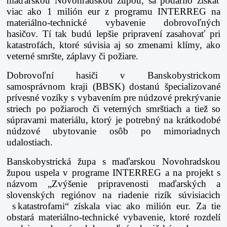
maďarskou Novohradskou župou, sa podarilo získať
viac ako 1 milión eur z programu INTERREG na
materiálno-technické vybavenie dobrovoľných
hasičov. Tí tak budú lepšie pripravení zasahovať pri
katastrofách, ktoré súvisia aj so zmenami klímy, ako
veterné smršte, záplavy či požiare.
Dobrovoľní hasiči v Banskobystrickom
samosprávnom kraji (BBSK) dostanú špecializované
prívesné vozíky s vybavením pre núdzové prekrývanie
striech po požiaroch či veterných smrštiach a tiež so
súpravami materiálu, ktorý je potrebný na krátkodobé
núdzové ubytovanie osôb po mimoriadnych
udalostiach.
Banskobystrická župa s maďarskou Novohradskou
župou uspela v programe INTERREG a na projekt s
názvom „Zvýšenie pripravenosti maďarských a
slovenských regiónov na riadenie rizík súvisiacich
s katastrofami“ získala viac ako milión eur. Za tie
obstará materiálno-technické vybavenie, ktoré rozdelí