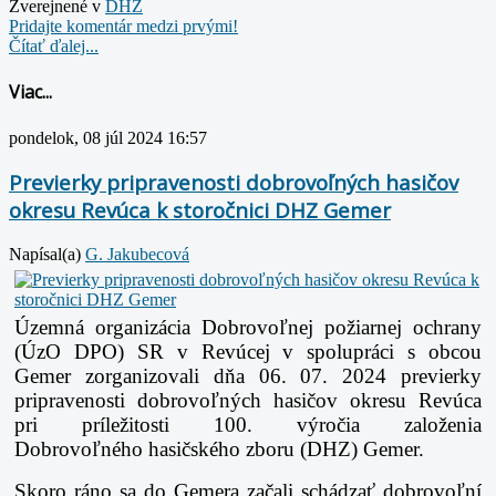
Zverejnené v
DHZ
Pridajte komentár medzi prvými!
Čítať ďalej...
Viac...
pondelok, 08 júl 2024 16:57
Previerky pripravenosti dobrovoľných hasičov
okresu Revúca k storočnici DHZ Gemer
Napísal(a)
G. Jakubecová
Územná organizácia Dobrovoľnej požiarnej ochrany
(ÚzO DPO) SR v Revúcej
v spolupráci s obcou
Gemer zorganizovali dňa 06. 07. 2024 previerky
pripravenosti
dobrovoľných hasičov okresu Revúca
pri príležitosti 100. výročia založenia
Dobrovoľného
hasičského zboru (DHZ) Gemer.
Skoro ráno sa do Gemera začali schádzať dobrovoľní