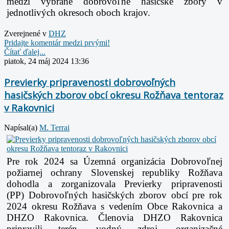
medzi vybrané dobrovoľné hasičské zbory v
jednotlivých okresoch oboch krajov.
Zverejnené v
DHZ
Pridajte komentár medzi prvými!
Čítať ďalej...
piatok, 24 máj 2024 13:36
Previerky pripravenosti dobrovoľných
hasičských zborov obcí okresu Rožňava tentoraz
v Rakovnici
Napísal(a)
M. Terrai
Pre rok 2024 sa Územná organizácia Dobrovoľnej
požiarnej ochrany Slovenskej republiky Rožňava
dohodla a zorganizovala Previerky pripravenosti
(PP)
Dobrovoľných hasičských zborov obcí pre rok
2024 okresu Rožňava s vedením Obce Rakovnica a
DHZO Rakovnica. Členovia
DHZO Rakovnica
pripravili terén, vodný zdroj, organizačné