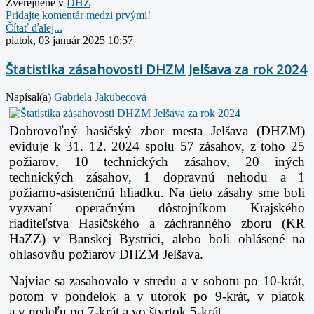
Zverejnené v
DHZ
Pridajte komentár medzi prvými!
Čítať ďalej...
piatok, 03 január 2025 10:57
Štatistika zásahovosti DHZM Jelšava za rok 2024
Napísal(a)
Gabriela Jakubecová
Dobrovoľný hasičský zbor mesta Jelšava (DHZM)
eviduje k 31. 12. 2024 spolu 57 zásahov, z toho 25
požiarov, 10 technických zásahov, 20 iných
technických zásahov, 1 dopravnú nehodu a 1
požiarno-asistenčnú hliadku. Na tieto zásahy sme boli
vyzvaní operačným dôstojníkom Krajského
riaditeľstva Hasičského a záchranného zboru (KR
HaZZ) v Banskej Bystrici, alebo boli ohlásené na
ohlasovňu požiarov DHZM Jelšava.
Najviac sa zasahovalo v stredu a v sobotu po 10-krát,
potom v pondelok a v utorok po 9-krát, v piatok
a v nedeľu po 7-krát a vo štvrtok 5-krát.