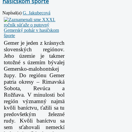
hasičskom športe
Napísal(a)
G. Jakubecová
Gemer je jeden z krásnych
slovenských regiónov.
Jeho územie je takmer
totožné s územím bývalej
Gemersko-malohontskej
župy. Do regiónu Gemer
patria okresy – Rimavská
Sobota, Revúca a
Rožňava. V minulosti bol
región významný najmä
kvôli baníctvu, ťažili sa tu
predovšetkým železné
rudy. Kvôli baníctvu sa
sem sťahovali nemeckí