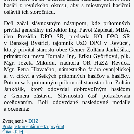
hasiči z revúckeho okresu, aby
s miestnymi hasičmi
oslávili ich storočnicu.
Deň začal slávnostným nástupom, kde prítomných
privítal generálny inšpektor Ing. Pavol
Zapletal, MBA,
člen Prezídia DPO SR, predseda KO DPO SR
v Banskej Bystrici, tajomník
ÚzO DPO v Revúcej,
ktorý privítal starostu obce Gemer Zoltána Jankóšika,
primátorku mesta
Tornaľa Ing. Eriku Gyõrfiovú, plk.
Mgr. Jozefa Mikudu, riaditeľa OR HaZZ Revúca,
Mgr.
Petra Hlavatého, námestného farára evanjelickej
a. v. cirkvi a všetkých prítomných hasičov
a hasičky.
Potom sa k prítomným prihovoril starosta obce Zoltán
Jankóšik, ktorý odovzdal
dobrovoľným hasičom
z Gemera zástavu. Slávnostná časť pokračovala
oceňovaním. Boli
odovzdané nasledovné medaile
a ocenenia:
Zverejnené v
DHZ
Pridajte komentár medzi prvými!
Čítať ďalej...