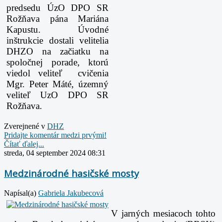
predsedu ÚzO DPO SR
Rožňava pána Mariána
Kapustu.
Úvodné
inštrukcie dostali velitelia
DHZO na začiatku na
spoločnej porade, ktorú
viedol veliteľ cvičenia
Mgr. Peter Máté, územný
veliteľ UzO DPO SR
Rožňava.
Zverejnené v
DHZ
Pridajte komentár medzi prvými!
Čítať ďalej...
streda, 04 september 2024 08:31
Medzinárodné hasičské mosty
Napísal(a)
Gabriela Jakubecová
V jarných mesiacoch tohto