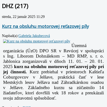
DHZ (217)
streda, 22 január 2025 11:29
Kurz na obsluhu motorovej reťazovej píly
Napísal(a)
Gabriela Jakubecová
Územná
organizácia (ÚzO) DPO SR v Revúcej v spolupráci
s Ing. Liborom Dohnálekom – MD RMP, s. r. o.
Jablonica zorganizovali v dňoch 11. 01. – 20. 01.
2025
kurz na obsluhu motorovej
reťazovej píly pri
j
ej činnosti.
Kurz prebiehal v priestoroch Kaštieľa
Coburgovcov v Jelšave, praktická časť v lese
Mestských lesov Jelšava nad Záhradkárskou osadou
v Jelšave.
Základného kurzu sa zúčastnilo 14
žiadateľov, ktorí dovŕšili vek 18 rokov a preukázali
svoju zdravotnú spôsobilosť.