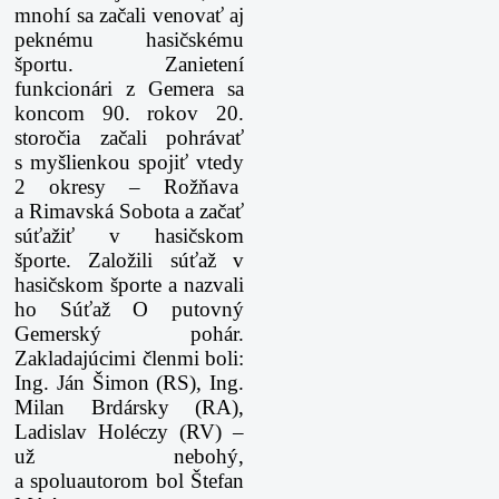
mnohí sa začali venovať aj
peknému hasičskému
športu. Zanietení
funkcionári z Gemera sa
koncom 90. rokov 20.
storočia začali pohrávať
s myšlienkou spojiť vtedy
2 okresy – Rožňava
a Rimavská Sobota a začať
súťažiť v hasičskom
športe. Založili súťaž v
hasičskom športe a nazvali
ho Súťaž O putovný
Gemerský pohár.
Zakladajúcimi členmi boli:
Ing. Ján Šimon (RS), Ing.
Milan Brdársky (RA),
Ladislav Holéczy (RV) –
už nebohý,
a spoluautorom bol Štefan