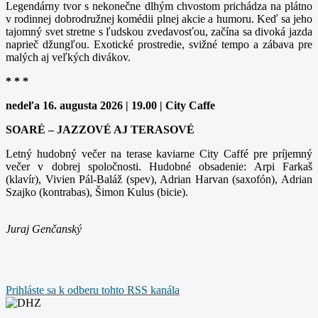
Legendárny tvor s nekonečne dlhým chvostom prichádza na plátno
v rodinnej dobrodružnej komédii plnej akcie a humoru. Keď sa jeho
tajomný svet stretne s ľudskou zvedavosťou, začína sa divoká jazda
naprieč džungľou. Exotické prostredie, svižné tempo a zábava pre
malých aj veľkých divákov.
* * *
nedeľa 16. augusta 2026 | 19.00 | City Caffe
SOARÉ – JAZZOVÉ AJ TERASOVÉ
Letný hudobný večer na terase kaviarne City Caffé pre príjemný
večer v dobrej spoločnosti. Hudobné obsadenie: Arpi Farkaš
(klavír), Vivien Pál-Baláž (spev), Adrian Harvan (saxofón), Adrian
Szajko (kontrabas), Šimon Kulus (bicie).
Juraj Genčanský
Prihláste sa k odberu tohto RSS kanála