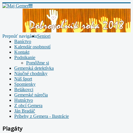
Prepnúť navigáciu
Seniori
Baníctvo
Kalendár osobností
Kontakt
Podnikanie
Pomôžme si
Gemerská detektívka
Náučné chodníky
Náš šport
Spomienky
Belákovci
Gemerské nárečia
Hutníctvo
Z obcí Gemera
Ján Bradáč
Príbehy z Gemera - Ilustrácie
Plagáty