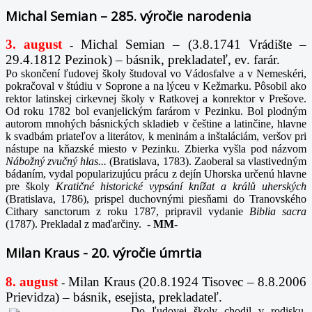
Michal Semian – 285. výročie narodenia
3. august
Michal Semian – (3.8.1741 Vrádište –
-
29.4.1812 Pezinok) – básnik, prekladateľ, ev. farár.
Po skončení ľudovej školy študoval vo Vádosfalve a v Nemeskéri,
pokračoval v štúdiu v Soprone a na lýceu v Kežmarku. Pôsobil ako
rektor latinskej cirkevnej školy v Ratkovej a konrektor v Prešove.
Od roku 1782 bol evanjelickým farárom v Pezinku. Bol plodným
autorom mnohých básnických skladieb v češtine a latinčine, hlavne
k svadbám priateľov a literátov, k meninám a inštaláciám, veršov pri
nástupe na kňazské miesto v Pezinku. Zbierka vyšla pod názvom
Nábožný zvučný hlas...
(Bratislava, 1783). Zaoberal sa vlastivedným
bádaním, vydal popularizujúcu prácu z dejín Uhorska určenú hlavne
pre školy
Kratičné historické vypsání knížat a králů uherských
(Bratislava, 1786), prispel duchovnými piesňami do Tranovského
Cithary sanctorum z roku 1787, pripravil vydanie
Biblia sacra
(1787). Prekladal z maďarčiny.
-
MM-
Milan Kraus - 20. výročie úmrtia
8. august
Milan Kraus (20.8.1924 Tisovec – 8.8.2006
-
Prievidza) – básnik, esejista, prekladateľ.
Do ľudovej školy chodil v rodisku,