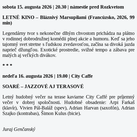
sobota 15. augusta 2026 | 20.30 | námestie pred Rozkvetom
LETNÉ KINO – Bláznivý Marsupilami (Francúzsko, 2026, 99
min)
Legendárny tvor s nekonečne dlhým chvostom prichádza na plátno
v rodinnej dobrodružnej komédii plnej akcie a humoru. Keď sa jeho
tajomný svet stretne s ľudskou zvedavosťou, začína sa divoká jazda
naprieč džungľou. Exotické prostredie, svižné tempo a zábava pre
malých aj veľkých divákov.
* * *
nedeľa 16. augusta 2026 | 19.00 | City Caffe
SOARÉ – JAZZOVÉ AJ TERASOVÉ
Letný hudobný večer na terase kaviarne City Caffé pre príjemný
večer v dobrej spoločnosti. Hudobné obsadenie: Arpi Farkaš
(klavír), Vivien Pál-Baláž (spev), Adrian Harvan (saxofón), Adrian
Szajko (kontrabas), Šimon Kulus (bicie).
Juraj Genčanský