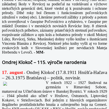
základnej školy v Revúcej sa podieľal na vzdelávaní a výchove
niekoľkých generácií detí, ktoré viedol aj k poznávaniu i ochrane
prírody. Dlhé roky bol členom i funkcionárom poľovníckych
združení v rodnej obci. Literárne pretvoril zážitky z prírody a potom
ich uverejňoval v časopise Poľovníctvo a rybárstvo, v časopise pre
mládež Domino i v mestských novinách Revúcke listy. 8 zbierok
poľovníckych príbehov, záznamy priateľských stretnutí poľovníkov,
rozprávanie zážitkov a opis krás a bohatstva prírody v okolí Mokrej
Lúky, Revúcej, Sirku, Muránskej doliny vyšlo knižne s ilustráciami
Vincenta Blanára z Revúcej. Niektoré jeho knihy vyšli aj vo forme
zvukových kníh v Slovenskej knižnici pre nevidiacich Mateja
Hrebendu v Levoči.
-
MM-
Ondrej Klokoč – 115. výročie narodenia
17. august
Ondrej Klokoč (17.8.1911 Hnúšťa-Hačava
-
– 26.3.1975 Bratislava) – politik, novinár.
V rokoch 1922 – 1927 študoval na
gymnáziu v Rimavskej Sobote,
maturoval na Učiteľskom ústave v Banskej Bystrici. V rokoch 1929
– 1944 pôsobil ako učiteľ v Hrušove, Ostranoch, Liptovskej
Kokave, v Striežovciach. Bol jedným z hlavných organizátorov
ilegálneho protifašistického hnutia a ozbrojeného boja na Gemeri.
Počas SNP predseda OV KSS a RNV v Hnúšti, neskôr predstaviteľ