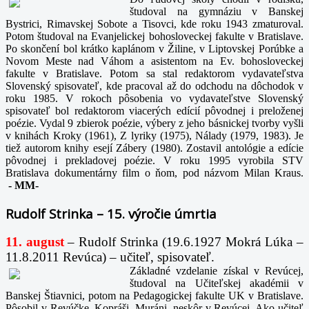
študoval na gymnáziu v Banskej
Bystrici, Rimavskej Sobote a Tisovci, kde roku 1943 zmaturoval.
Potom študoval na Evanjelickej bohosloveckej fakulte v Bratislave.
Po skončení bol krátko kaplánom v Žiline, v Liptovskej Porúbke a
Novom Meste nad Váhom a asistentom na Ev. bohosloveckej
fakulte v Bratislave. Potom sa stal redaktorom vydavateľstva
Slovenský spisovateľ, kde pracoval až do odchodu na dôchodok v
roku 1985. V rokoch pôsobenia vo vydavateľstve Slovenský
spisovateľ bol redaktorom viacerých edícií pôvodnej i preloženej
poézie. Vydal 9 zbierok poézie, výbery z jeho básnickej tvorby vyšli
v knihách Kroky (1961), Z lyriky (1975), Nálady (1979, 1983). Je
tiež autorom knihy esejí Zábery (1980). Zostavil antológie a edície
pôvodnej i prekladovej poézie. V roku 1995 vyrobila STV
Bratislava dokumentárny film o ňom, pod názvom Milan Kraus.
-
MM-
Rudolf Strinka – 15. výročie úmrtia
11. august
– Rudolf Strinka (19.6.1927 Mokrá Lúka –
11.8.2011 Revúca) – učiteľ, spisovateľ.
Základné vzdelanie získal v Revúcej,
študoval na Učiteľskej akadémii v
Banskej Štiavnici, potom na Pedagogickej fakulte UK v Bratislave.
Pôsobil v Revúčke, Kopráši, Muráni, neskôr v Revúcej. Ako učiteľ