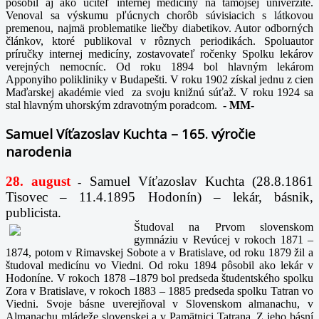
pôsobil aj ako učiteľ internej medicíny na tamojšej univerzite.
Venoval sa výskumu pľúcnych chorôb súvisiacich s látkovou
premenou, najmä problematike liečby diabetikov. Autor odborných
článkov, ktoré publikoval v rôznych periodikách. Spoluautor
príručky internej medicíny, zostavovateľ ročenky Spolku lekárov
verejných nemocníc. Od roku 1894 bol hlavným lekárom
Apponyiho polikliniky v Budapešti. V roku 1902 získal jednu z cien
Maďarskej akadémie vied za svoju knižnú súťaž. V roku 1924 sa
stal hlavným uhorským zdravotným poradcom.
-
MM-
Samuel Víťazoslav Kuchta – 165. výročie
narodenia
28. august
Samuel Víťazoslav Kuchta (28.8.1861
-
Tisovec – 11.4.1895 Hodonín) – lekár, básnik,
publicista.
Študoval na Prvom slovenskom
gymnáziu v Revúcej v rokoch 1871 –
1874, potom v Rimavskej Sobote a v Bratislave, od roku 1879 žil a
študoval medicínu vo Viedni. Od roku 1894 pôsobil ako lekár v
Hodoníne. V rokoch 1878 –1879 bol predseda študentského spolku
Zora v Bratislave, v rokoch 1883 – 1885 predseda spolku Tatran vo
Viedni. Svoje básne uverejňoval v Slovenskom almanachu, v
Almanachu mládeže slovenskej a v Pamätnici Tatrana. Z jeho básní