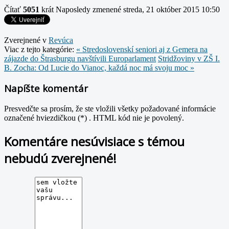
Čítať
5051
krát
Naposledy zmenené streda, 21 október 2015 10:50
Zverejnené v
Revúca
Viac z tejto kategórie:
« Stredoslovenskí seniori aj z Gemera na
zájazde do Štrasburgu navštívili Europarlament
Stridžoviny v ZŠ I.
B. Zocha: Od Lucie do Vianoc, každá noc má svoju moc »
Napíšte komentár
Presvedčte sa prosím, že ste vložili všetky požadované informácie
označené hviezdičkou (*) . HTML kód nie je povolený.
Komentáre nesúvisiace s témou
nebudú zverejnené!