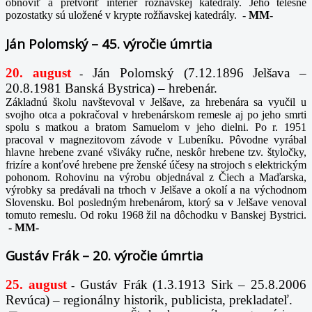
obnoviť a pretvoriť interiér rožňavskej katedrály. Jeho telesné
pozostatky sú uložené v krypte rožňavskej katedrály.
-
MM-
Ján Polomský – 45. výročie úmrtia
20. august
Ján Polomský (7.12.1896 Jelšava –
-
20.8.1981 Banská Bystrica) – hrebenár.
Základnú školu navštevoval v Jelšave, za hrebenára sa vyučil u
svojho otca a pokračoval v hrebenárskom remesle aj po jeho smrti
spolu s matkou a bratom Samuelom v jeho dielni. Po r. 1951
pracoval v magnezitovom závode v Lubeníku. Pôvodne vyrábal
hlavne hrebene zvané všiváky ručne, neskôr hrebene tzv. štyločky,
frizíre a konťové hrebene pre ženské účesy na strojoch s elektrickým
pohonom. Rohovinu na výrobu objednával z Čiech a Maďarska,
výrobky sa predávali na trhoch v Jelšave a okolí a na východnom
Slovensku. Bol posledným hrebenárom, ktorý sa v Jelšave venoval
tomuto remeslu. Od roku 1968 žil na dôchodku v Banskej Bystrici.
-
MM-
Gustáv Frák – 20. výročie úmrtia
25. august
Gustáv Frák
(1.3.1913 Sirk – 25.8.2006
-
Revúca) – regionálny historik, publicista, prekladateľ.