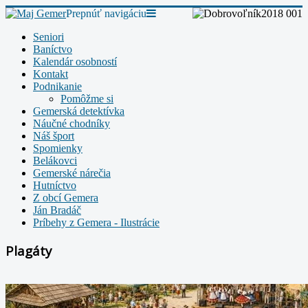
Prepnúť navigáciu
Seniori
Baníctvo
Kalendár osobností
Kontakt
Podnikanie
Pomôžme si
Gemerská detektívka
Náučné chodníky
Náš šport
Spomienky
Belákovci
Gemerské nárečia
Hutníctvo
Z obcí Gemera
Ján Bradáč
Príbehy z Gemera - Ilustrácie
Plagáty