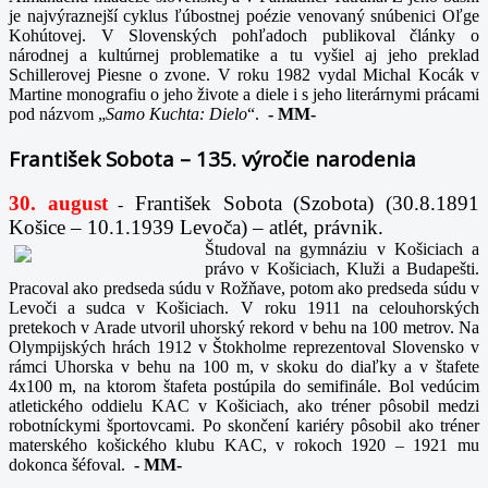
je najvýraznejší cyklus ľúbostnej poézie venovaný snúbenici Oľge
Kohútovej. V Slovenských pohľadoch publikoval články o
národnej a kultúrnej problematike a tu vyšiel aj jeho preklad
Schillerovej Piesne o zvone. V roku 1982 vydal Michal Kocák v
Martine monografiu o jeho živote a diele i s jeho literárnymi prácami
pod názvom „
Samo Kuchta: Dielo
“.
-
MM-
František Sobota – 135. výročie narodenia
30. august
František Sobota (Szobota) (30.8.1891
-
Košice – 10.1.1939 Levoča) – atlét, právnik.
Študoval na gymnáziu v Košiciach a
právo v Košiciach, Kluži a Budapešti.
Pracoval ako predseda súdu v Rožňave, potom ako predseda súdu v
Levoči a sudca v Košiciach. V roku 1911 na celouhorských
pretekoch v Arade utvoril uhorský rekord v behu na 100 metrov. Na
Olympijských hrách 1912 v Štokholme reprezentoval Slovensko v
rámci Uhorska v behu na 100 m, v skoku do diaľky a v štafete
4x100 m, na ktorom štafeta postúpila do semifinále. Bol vedúcim
atletického oddielu KAC v Košiciach, ako tréner pôsobil medzi
robotníckymi športovcami. Po skončení kariéry pôsobil ako tréner
materského košického klubu KAC, v rokoch 1920 – 1921 mu
dokonca šéfoval.
-
MM-