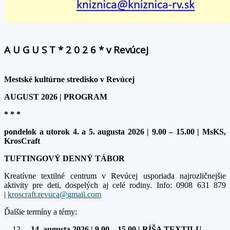
A U G U S T * 2 0 2 6 * v Revúcej
Mestské kultúrne stredisko v Revúcej
AUGUST 2026 | PROGRAM
* * *
pondelok a utorok 4. a 5. augusta 2026 | 9.00 – 15.00 | MsKS,
KrosCraft
TUFTINGOVÝ DENNÝ TÁBOR
Kreatívne textilné centrum v Revúcej usporiada najrozličnejšie
aktivity pre deti, dospelých aj celé rodiny. Info: 0908 631 879
|
Ďalšie termíny a témy:
– 14. augusta 2026 | 9.00 – 15.00 | RÍŠA TEXTILU