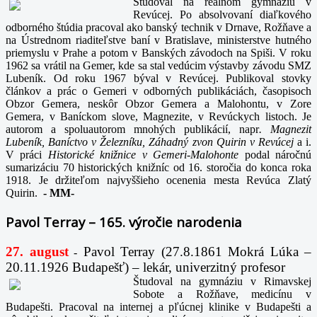
Študoval na reálnom gymnáziu v
Revúcej. Po absolvovaní diaľkového
odborného štúdia pracoval ako banský technik v Drnave, Rožňave a
na Ústrednom riaditeľstve baní v Bratislave, ministerstve hutného
priemyslu v Prahe a potom v Banských závodoch na Spiši. V roku
1962 sa vrátil na Gemer, kde sa stal vedúcim výstavby závodu SMZ
Lubeník. Od roku 1967 býval v Revúcej. Publikoval stovky
článkov a prác o Gemeri v odborných publikáciách, časopisoch
Obzor Gemera, neskôr Obzor Gemera a Malohontu, v Zore
Gemera, v Baníckom slove, Magnezite, v Revúckych listoch. Je
autorom a spoluautorom mnohých publikácií, napr
. Magnezit
Lubeník, Baníctvo v Železníku, Záhadný zvon Quirin v Revúcej
a i.
V práci
Historické knižnice v Gemeri-Malohonte
podal náročnú
sumarizáciu 70 historických knižníc od 16. storočia do konca roka
1918. Je držiteľom najvyššieho ocenenia mesta Revúca Zlatý
Quirin.
-
MM-
Pavol Terray – 165. výročie narodenia
27. august
Pavol Terray
(27.8.1861 Mokrá Lúka –
-
20.11.1926 Budapešť) – lekár, univerzitný profesor
Študoval na gymnáziu v Rimavskej
Sobote a Rožňave, medicínu v
Budapešti. Pracoval na internej a pľúcnej klinike v Budapešti a