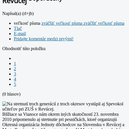
Revúcej
Napísal(a) (rl+jb)
veľkosť písma
zväčšiť veľkosť písma
zväčšiť veľkosť písma
Tlač
E-mail
Pridajte komentár medzi prvými!
Ohodnotiť túto položku
1
2
3
4
5
(0 hlasov)
Blížiace sa Vianoce nám okrem iných skutočností 23. novembra
2010 pripomenulo aj stretnutie pri pesničkách, ktoré organizujú
Okresná organizácia Jednoty dôchodcov na Slovensku v Revúcej a