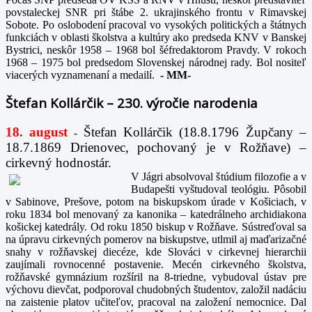
povstaleckej SNR pri štábe 2. ukrajinského frontu v Rimavskej
Sobote. Po oslobodení pracoval vo vysokých politických a štátnych
funkciách v oblasti školstva a kultúry ako predseda KNV v Banskej
Bystrici, neskôr 1958 – 1968 bol šéfredaktorom Pravdy. V rokoch
1968 – 1975 bol predsedom Slovenskej národnej rady. Bol nositeľ
viacerých vyznamenaní a medailí.
-
MM-
Štefan Kollárčik – 230. výročie narodenia
18. august
Štefan Kollárčik (18.8.1796 Župčany –
-
18.7.1869 Drienovec, pochovaný je v Rožňave) –
cirkevný hodnostár.
V Jágri absolvoval štúdium filozofie a v
Budapešti vyštudoval teológiu. Pôsobil
v Sabinove, Prešove, potom na biskupskom úrade v Košiciach, v
roku 1834 bol menovaný za kanonika – katedrálneho archidiakona
košickej katedrály. Od roku 1850 biskup v Rožňave. Sústreďoval sa
na úpravu cirkevných pomerov na biskupstve, utlmil aj maďarizačné
snahy v rožňavskej diecéze, kde Slováci v cirkevnej hierarchii
zaujímali rovnocenné postavenie. Mecén cirkevného školstva,
rožňavské gymnázium rozšíril na 8-triedne, vybudoval ústav pre
výchovu dievčat, podporoval chudobných študentov, založil nadáciu
na zaistenie platov učiteľov, pracoval na založení nemocnice. Dal