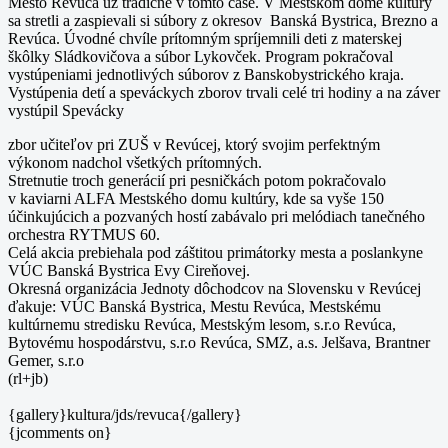
Mesto Revúca už tradične v tomto čase. V Mestskom dome kultúry
sa stretli a zaspievali si súbory z okresov Banská Bystrica, Brezno a
Revúca. Úvodné chvíle prítomným spríjemnili deti z materskej
škôlky Sládkovičova a súbor Lykovček. Program pokračoval
vystúpeniami jednotlivých súborov z Banskobystrického kraja.
Vystúpenia detí a speváckych zborov trvali celé tri hodiny a na záver
vystúpil Spevácky
zbor učiteľov pri ZUŠ v Revúcej, ktorý svojim perfektným
výkonom nadchol všetkých prítomných.
Stretnutie troch generácií pri pesničkách potom pokračovalo
v kaviarni ALFA Mestského domu kultúry, kde sa vyše 150
účinkujúcich a pozvaných hostí zabávalo pri melódiach tanečného
orchestra RYTMUS 60.
Celá akcia prebiehala pod záštitou primátorky mesta a poslankyne
VÚC Banská Bystrica Evy Cireňovej.
Okresná organizácia Jednoty dôchodcov na Slovensku v Revúcej
ďakuje: VÚC Banská Bystrica, Mestu Revúca, Mestskému
kultúrnemu stredisku Revúca, Mestským lesom, s.r.o Revúca,
Bytovému hospodárstvu, s.r.o Revúca, SMZ, a.s. Jelšava, Brantner
Gemer, s.r.o
(rl+jb)
{gallery}kultura/jds/revuca{/gallery}
{jcomments on}