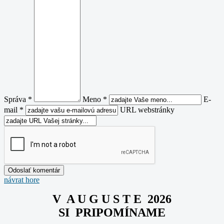
Správa *
Meno *
E-
mail *
URL webstránky
návrat hore
V A U G U S T E 2026
SI PRIPOMÍNAME