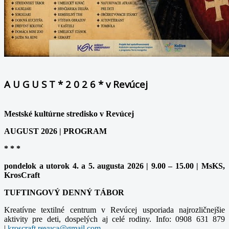
A U G U S T * 2 0 2 6 * v Revúcej
Mestské kultúrne stredisko v Revúcej
AUGUST 2026 | PROGRAM
* * *
pondelok a utorok 4. a 5. augusta 2026 | 9.00 – 15.00 | MsKS,
KrosCraft
TUFTINGOVÝ DENNÝ TÁBOR
Kreatívne textilné centrum v Revúcej usporiada najrozličnejšie
aktivity pre deti, dospelých aj celé rodiny. Info: 0908 631 879
|
kroscraft.revuca@gmail.com