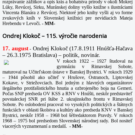
rozprávanie zážitkov a opis krás a bohatstva prírody v okolí Mokrej
Lúky, Revúcej, Sirku, Muránskej doliny vyšlo knižne s ilustráciami
Vincenta Blanára z Revúcej. Niektoré jeho knihy vyšli aj vo forme
zvukových kníh v Slovenskej knižnici pre nevidiacich Mateja
Hrebendu v Levoči.
-
MM-
Ondrej Klokoč – 115. výročie narodenia
17. august
Ondrej Klokoč (17.8.1911 Hnúšťa-Hačava
-
– 26.3.1975 Bratislava) – politik, novinár.
V rokoch 1922 – 1927 študoval na
gymnáziu v Rimavskej Sobote,
maturoval na Učiteľskom ústave v Banskej Bystrici. V rokoch 1929
– 1944 pôsobil ako učiteľ v Hrušove, Ostranoch, Liptovskej
Kokave, v Striežovciach. Bol jedným z hlavných organizátorov
ilegálneho protifašistického hnutia a ozbrojeného boja na Gemeri.
Počas SNP predseda OV KSS a RNV v Hnúšti, neskôr predstaviteľ
povstaleckej SNR pri štábe 2. ukrajinského frontu v Rimavskej
Sobote. Po oslobodení pracoval vo vysokých politických a štátnych
funkciách v oblasti školstva a kultúry ako predseda KNV v Banskej
Bystrici, neskôr 1958 – 1968 bol šéfredaktorom Pravdy. V rokoch
1968 – 1975 bol predsedom Slovenskej národnej rady. Bol nositeľ
viacerých vyznamenaní a medailí.
-
MM-