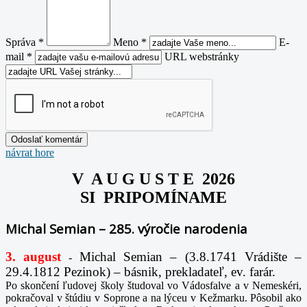
Správa *
Meno *
E-
mail *
URL webstránky
návrat hore
V A U G U S T E 2026
SI PRIPOMÍNAME
Michal Semian – 285. výročie narodenia
3. august
Michal Semian – (3.8.1741 Vrádište –
-
29.4.1812 Pezinok) – básnik, prekladateľ, ev. farár.
Po skončení ľudovej školy študoval vo Vádosfalve a v Nemeskéri,
pokračoval v štúdiu v Soprone a na lýceu v Kežmarku. Pôsobil ako