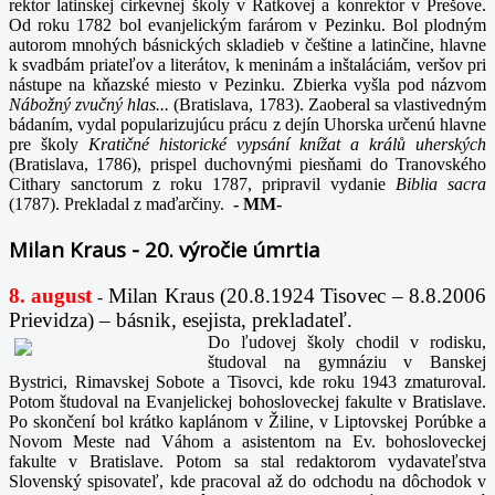
rektor latinskej cirkevnej školy v Ratkovej a konrektor v Prešove.
Od roku 1782 bol evanjelickým farárom v Pezinku. Bol plodným
autorom mnohých básnických skladieb v češtine a latinčine, hlavne
k svadbám priateľov a literátov, k meninám a inštaláciám, veršov pri
nástupe na kňazské miesto v Pezinku. Zbierka vyšla pod názvom
Nábožný zvučný hlas...
(Bratislava, 1783). Zaoberal sa vlastivedným
bádaním, vydal popularizujúcu prácu z dejín Uhorska určenú hlavne
pre školy
Kratičné historické vypsání knížat a králů uherských
(Bratislava, 1786), prispel duchovnými piesňami do Tranovského
Cithary sanctorum z roku 1787, pripravil vydanie
Biblia sacra
(1787). Prekladal z maďarčiny.
-
MM-
Milan Kraus - 20. výročie úmrtia
8. august
Milan Kraus (20.8.1924 Tisovec – 8.8.2006
-
Prievidza) – básnik, esejista, prekladateľ.
Do ľudovej školy chodil v rodisku,
študoval na gymnáziu v Banskej
Bystrici, Rimavskej Sobote a Tisovci, kde roku 1943 zmaturoval.
Potom študoval na Evanjelickej bohosloveckej fakulte v Bratislave.
Po skončení bol krátko kaplánom v Žiline, v Liptovskej Porúbke a
Novom Meste nad Váhom a asistentom na Ev. bohosloveckej
fakulte v Bratislave. Potom sa stal redaktorom vydavateľstva
Slovenský spisovateľ, kde pracoval až do odchodu na dôchodok v