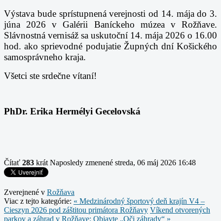
Výstava bude sprístupnená verejnosti od 14. mája do 3.
júna 2026 v Galérii Baníckeho
múzea v Rožňave.
Slávnostná vernisáž sa uskutoční 14. mája 2026 o 16.00
hod. ako sprievodné
podujatie Župných dní Košického
samosprávneho kraja.
Všetci ste srdečne vítaní!
PhDr. Erika Hermélyi Gecelovská
Čítať
283
krát
Naposledy zmenené streda, 06 máj 2026 16:48
Zverejnené v
Rožňava
Viac z tejto kategórie:
« Medzinárodný športový deň krajín V4 –
Cieszyn 2026 pod záštitou primátora Rožňavy
Víkend otvorených
parkov a záhrad v Rožňave: Objavte „Oči záhrady“ »