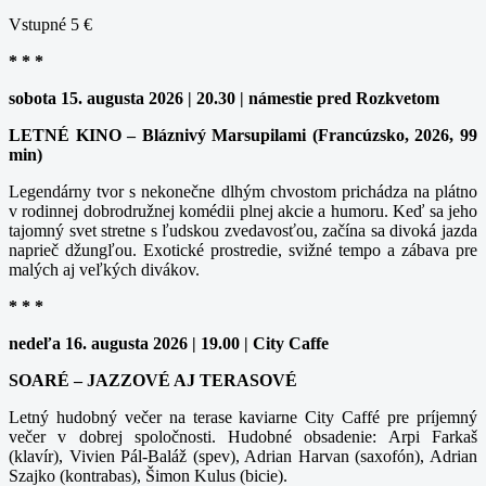
Vstupné 5 €
* * *
sobota 15. augusta 2026 | 20.30 | námestie pred Rozkvetom
LETNÉ KINO – Bláznivý Marsupilami (Francúzsko, 2026, 99
min)
Legendárny tvor s nekonečne dlhým chvostom prichádza na plátno
v rodinnej dobrodružnej komédii plnej akcie a humoru. Keď sa jeho
tajomný svet stretne s ľudskou zvedavosťou, začína sa divoká jazda
naprieč džungľou. Exotické prostredie, svižné tempo a zábava pre
malých aj veľkých divákov.
* * *
nedeľa 16. augusta 2026 | 19.00 | City Caffe
SOARÉ – JAZZOVÉ AJ TERASOVÉ
Letný hudobný večer na terase kaviarne City Caffé pre príjemný
večer v dobrej spoločnosti. Hudobné obsadenie: Arpi Farkaš
(klavír), Vivien Pál-Baláž (spev), Adrian Harvan (saxofón), Adrian
Szajko (kontrabas), Šimon Kulus (bicie).