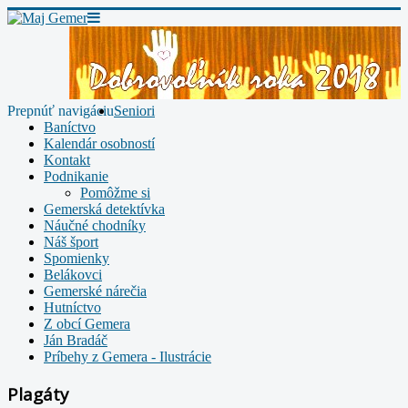
Prepnúť navigáciu
Seniori
Baníctvo
Kalendár osobností
Kontakt
Podnikanie
Pomôžme si
Gemerská detektívka
Náučné chodníky
Náš šport
Spomienky
Belákovci
Gemerské nárečia
Hutníctvo
Z obcí Gemera
Ján Bradáč
Príbehy z Gemera - Ilustrácie
Plagáty