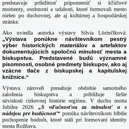
predstavuje
príležitosť pripomenúť si kľúčové
momenty, osobnosti a udalosti, ktoré formovali mesto
nielen
po duchovnej, ale aj kultúrnej a hospodárskej
stránke.
Ako uviedla autorka výstavy Silvia Lörinčíková:
„Výstava ponúkne návštevníkom pestrý
výber
historických materiálov a artefaktov
dokumentujúcich spoločnú minulosť mesta a
biskupstva. Predstavené budú
významné
písomnosti, osobné predmety biskupov, ako aj
vzácne tlače z biskupskej a kapitulskej
knižnice.“
Výstava zároveň presahuje obdobie samotného
založenia biskupstva a približuje širšie
súvislosti
cirkevnej histórie regiónu. V duchu motta
Jubilea 2026
„S vďačnosťou za minulosť a s
nádejou
pre budúcnosť“
ponúka návštevníkom hlbšie
pochopenie hodnôt, ktoré stáli pri formovaní
identity
mesta Rožňava.