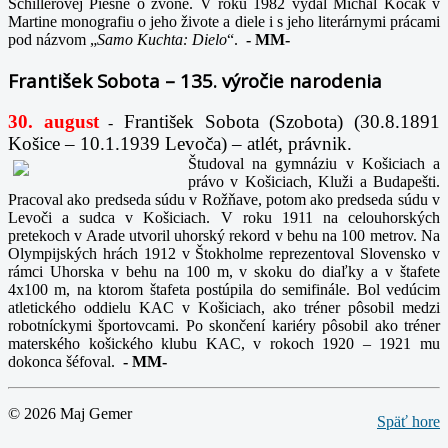
Schillerovej Piesne o zvone. V roku 1982 vydal Michal Kocák v
Martine monografiu o jeho živote a diele i s jeho literárnymi prácami
pod názvom „
Samo Kuchta: Dielo
“.
-
MM-
František Sobota – 135. výročie narodenia
30. august
František Sobota (Szobota) (30.8.1891
-
Košice – 10.1.1939 Levoča) – atlét, právnik.
Študoval na gymnáziu v Košiciach a
právo v Košiciach, Kluži a Budapešti.
Pracoval ako predseda súdu v Rožňave, potom ako predseda súdu v
Levoči a sudca v Košiciach. V roku 1911 na celouhorských
pretekoch v Arade utvoril uhorský rekord v behu na 100 metrov. Na
Olympijských hrách 1912 v Štokholme reprezentoval Slovensko v
rámci Uhorska v behu na 100 m, v skoku do diaľky a v štafete
4x100 m, na ktorom štafeta postúpila do semifinále. Bol vedúcim
atletického oddielu KAC v Košiciach, ako tréner pôsobil medzi
robotníckymi športovcami. Po skončení kariéry pôsobil ako tréner
materského košického klubu KAC, v rokoch 1920 – 1921 mu
dokonca šéfoval.
-
MM-
© 2026 Maj Gemer
Späť hore