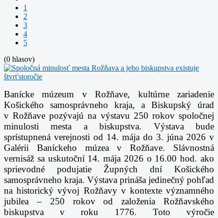
1
2
3
4
5
(0 hlasov)
Banícke múzeum v Rožňave, kultúrne zariadenie
Košického samosprávneho kraja,
a Biskupský úrad
v Rožňave pozývajú na výstavu 250 rokov spoločnej
minulosti mesta a biskupstva.
Výstava bude
sprístupnená verejnosti od 14. mája do 3. júna 2026 v
Galérii Baníckeho
múzea v Rožňave. Slávnostná
vernisáž sa uskutoční 14. mája 2026 o 16.00 hod. ako
sprievodné
podujatie Župných dní Košického
samosprávneho kraja.
Výstava prináša jedinečný pohľad
na historický vývoj Rožňavy v kontexte významného
jubilea –
250 rokov od založenia Rožňavského
biskupstva v roku 1776. Toto výročie