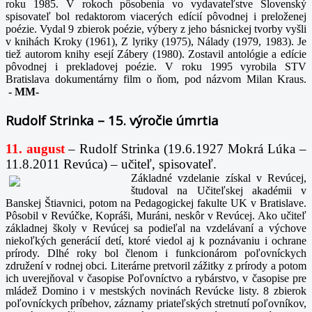
roku 1985. V rokoch pôsobenia vo vydavateľstve Slovenský
spisovateľ bol redaktorom viacerých edícií pôvodnej i preloženej
poézie. Vydal 9 zbierok poézie, výbery z jeho básnickej tvorby vyšli
v knihách Kroky (1961), Z lyriky (1975), Nálady (1979, 1983). Je
tiež autorom knihy esejí Zábery (1980). Zostavil antológie a edície
pôvodnej i prekladovej poézie. V roku 1995 vyrobila STV
Bratislava dokumentárny film o ňom, pod názvom Milan Kraus.
-
MM-
Rudolf Strinka – 15. výročie úmrtia
11. august
– Rudolf Strinka (19.6.1927 Mokrá Lúka –
11.8.2011 Revúca) – učiteľ, spisovateľ.
Základné vzdelanie získal v Revúcej,
študoval na Učiteľskej akadémii v
Banskej Štiavnici, potom na Pedagogickej fakulte UK v Bratislave.
Pôsobil v Revúčke, Kopráši, Muráni, neskôr v Revúcej. Ako učiteľ
základnej školy v Revúcej sa podieľal na vzdelávaní a výchove
niekoľkých generácií detí, ktoré viedol aj k poznávaniu i ochrane
prírody. Dlhé roky bol členom i funkcionárom poľovníckych
združení v rodnej obci. Literárne pretvoril zážitky z prírody a potom
ich uverejňoval v časopise Poľovníctvo a rybárstvo, v časopise pre
mládež Domino i v mestských novinách Revúcke listy. 8 zbierok
poľovníckych príbehov, záznamy priateľských stretnutí poľovníkov,