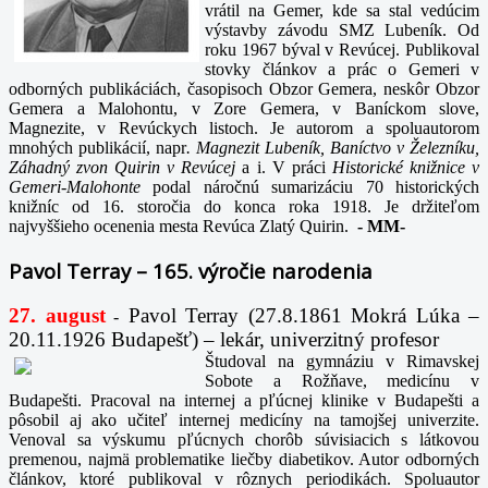
vrátil na Gemer, kde sa stal vedúcim
výstavby závodu SMZ Lubeník. Od
roku 1967 býval v Revúcej. Publikoval
stovky článkov a prác o Gemeri v
odborných publikáciách, časopisoch Obzor Gemera, neskôr Obzor
Gemera a Malohontu, v Zore Gemera, v Baníckom slove,
Magnezite, v Revúckych listoch. Je autorom a spoluautorom
mnohých publikácií, napr
. Magnezit Lubeník, Baníctvo v Železníku,
Záhadný zvon Quirin v Revúcej
a i. V práci
Historické knižnice v
Gemeri-Malohonte
podal náročnú sumarizáciu 70 historických
knižníc od 16. storočia do konca roka 1918. Je držiteľom
najvyššieho ocenenia mesta Revúca Zlatý Quirin.
-
MM-
Pavol Terray – 165. výročie narodenia
27. august
Pavol Terray
(27.8.1861 Mokrá Lúka –
-
20.11.1926 Budapešť) – lekár, univerzitný profesor
Študoval na gymnáziu v Rimavskej
Sobote a Rožňave, medicínu v
Budapešti. Pracoval na internej a pľúcnej klinike v Budapešti a
pôsobil aj ako učiteľ internej medicíny na tamojšej univerzite.
Venoval sa výskumu pľúcnych chorôb súvisiacich s látkovou
premenou, najmä problematike liečby diabetikov. Autor odborných
článkov, ktoré publikoval v rôznych periodikách. Spoluautor