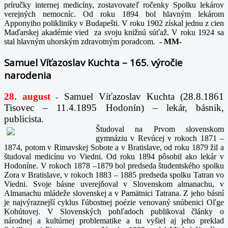
príručky internej medicíny, zostavovateľ ročenky Spolku lekárov
verejných nemocníc. Od roku 1894 bol hlavným lekárom
Apponyiho polikliniky v Budapešti. V roku 1902 získal jednu z cien
Maďarskej akadémie vied za svoju knižnú súťaž. V roku 1924 sa
stal hlavným uhorským zdravotným poradcom.
-
MM-
Samuel Víťazoslav Kuchta – 165. výročie
narodenia
28. august
Samuel Víťazoslav Kuchta (28.8.1861
-
Tisovec – 11.4.1895 Hodonín) – lekár, básnik,
publicista.
Študoval na Prvom slovenskom
gymnáziu v Revúcej v rokoch 1871 –
1874, potom v Rimavskej Sobote a v Bratislave, od roku 1879 žil a
študoval medicínu vo Viedni. Od roku 1894 pôsobil ako lekár v
Hodoníne. V rokoch 1878 –1879 bol predseda študentského spolku
Zora v Bratislave, v rokoch 1883 – 1885 predseda spolku Tatran vo
Viedni. Svoje básne uverejňoval v Slovenskom almanachu, v
Almanachu mládeže slovenskej a v Pamätnici Tatrana. Z jeho básní
je najvýraznejší cyklus ľúbostnej poézie venovaný snúbenici Oľge
Kohútovej. V Slovenských pohľadoch publikoval články o
národnej a kultúrnej problematike a tu vyšiel aj jeho preklad