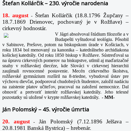
Štefan Kollárčik – 230. výročie narodenia
18. august
Štefan Kollárčik (18.8.1796 Župčany –
-
18.7.1869 Drienovec, pochovaný je v Rožňave) –
cirkevný hodnostár.
V Jágri absolvoval štúdium filozofie a v
Budapešti vyštudoval teológiu. Pôsobil
v Sabinove, Prešove, potom na biskupskom úrade v Košiciach, v
roku 1834 bol menovaný za kanonika – katedrálneho archidiakona
košickej katedrály. Od roku 1850 biskup v Rožňave. Sústreďoval sa
na úpravu cirkevných pomerov na biskupstve, utlmil aj maďarizačné
snahy v rožňavskej diecéze, kde Slováci v cirkevnej hierarchii
zaujímali rovnocenné postavenie. Mecén cirkevného školstva,
rožňavské gymnázium rozšíril na 8-triedne, vybudoval ústav pre
výchovu dievčat, podporoval chudobných študentov, založil nadáciu
na zaistenie platov učiteľov, pracoval na založení nemocnice. Dal
obnoviť a pretvoriť interiér rožňavskej katedrály. Jeho telesné
pozostatky sú uložené v krypte rožňavskej katedrály.
-
MM-
Ján Polomský – 45. výročie úmrtia
20. august
Ján Polomský (7.12.1896 Jelšava –
-
20.8.1981 Banská Bystrica) – hrebenár.