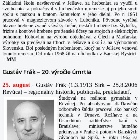
Základnú školu navštevoval v Jelšave, za hrebenára sa vyučil u
svojho otca a pokračoval v hrebenárskom remesle aj po jeho smrti
spolu s matkou a bratom Samuelom v jeho dielni. Po r. 1951
pracoval v magnezitovom závode v Lubeníku. Pôvodne vyrábal
hlavne hrebene zvané všiváky ručne, neskôr hrebene tzv. štyločky,
frizíre a konťové hrebene pre ženské účesy na strojoch s elektrickým
pohonom. Rohovinu na výrobu objednával z Čiech a Maďarska,
výrobky sa predávali na trhoch v Jelšave a okolí a na východnom
Slovensku. Bol posledným hrebenárom, ktorý sa v Jelšave venoval
tomuto remeslu. Od roku 1968 žil na dôchodku v Banskej Bystrici.
-
MM-
Gustáv Frák – 20. výročie úmrtia
25. august
Gustáv Frák
(1.3.1913 Sirk – 25.8.2006
-
Revúca) – regionálny historik, publicista, prekladateľ.
Študoval na reálnom gymnáziu v
Revúcej. Po absolvovaní diaľkového
odborného štúdia pracoval ako banský
technik v Drnave, Rožňave a na
Ústrednom riaditeľstve baní v
Bratislave, ministerstve hutného
priemyslu v Prahe a potom v Banských
závodoch na Spiši. V roku 1962 sa