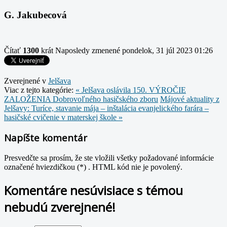
G. Jakubecová
Čítať
1300
krát
Naposledy zmenené pondelok, 31 júl 2023 01:26
Zverejnené v
Jelšava
Viac z tejto kategórie:
« Jelšava oslávila 150. VÝROČIE
ZALOŽENIA Dobrovoľného hasičského zboru
Májové aktuality z
Jelšavy: Turíce, stavanie mája – inštalácia evanjelického farára –
hasičské cvičenie v materskej škole »
Napíšte komentár
Presvedčte sa prosím, že ste vložili všetky požadované informácie
označené hviezdičkou (*) . HTML kód nie je povolený.
Komentáre nesúvisiace s témou
nebudú zverejnené!