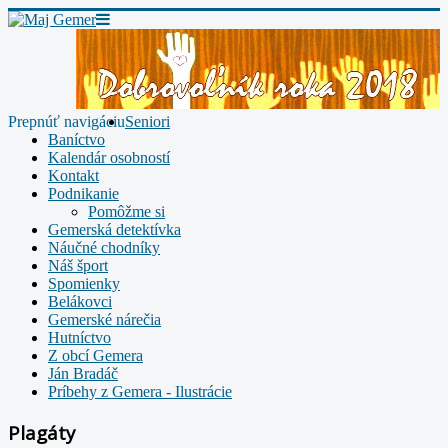
Prepnúť navigáciu
Seniori
Baníctvo
Kalendár osobností
Kontakt
Podnikanie
Pomôžme si
Gemerská detektívka
Náučné chodníky
Náš šport
Spomienky
Belákovci
Gemerské nárečia
Hutníctvo
Z obcí Gemera
Ján Bradáč
Príbehy z Gemera - Ilustrácie
Plagáty