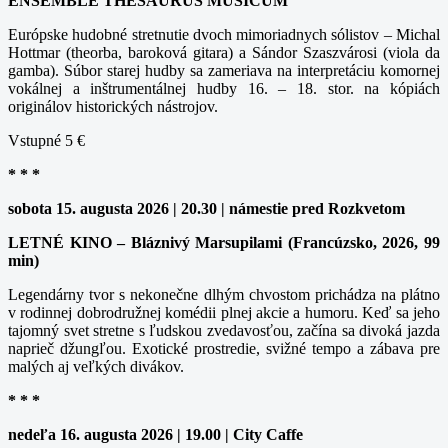
ENSEMBLE THESAURUS MUSICUM
Európske hudobné stretnutie dvoch mimoriadnych sólistov – Michal
Hottmar (theorba, baroková gitara) a Sándor Szaszvárosi (viola da
gamba). Súbor starej hudby sa zameriava na interpretáciu komornej
vokálnej a inštrumentálnej hudby 16. – 18. stor. na kópiách
originálov historických nástrojov.
Vstupné 5 €
* * *
sobota 15. augusta 2026 | 20.30 | námestie pred Rozkvetom
LETNÉ KINO – Bláznivý Marsupilami (Francúzsko, 2026, 99
min)
Legendárny tvor s nekonečne dlhým chvostom prichádza na plátno
v rodinnej dobrodružnej komédii plnej akcie a humoru. Keď sa jeho
tajomný svet stretne s ľudskou zvedavosťou, začína sa divoká jazda
naprieč džungľou. Exotické prostredie, svižné tempo a zábava pre
malých aj veľkých divákov.
* * *
nedeľa 16. augusta 2026 | 19.00 | City Caffe