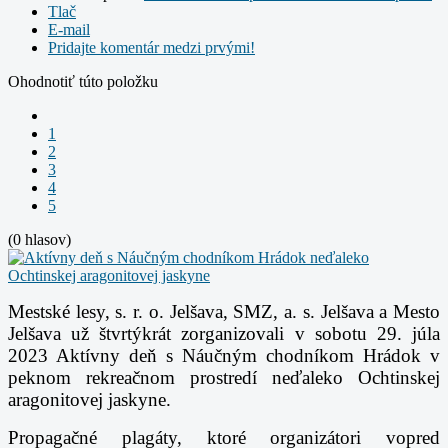
Tlač
E-mail
Pridajte komentár medzi prvými!
Ohodnotiť túto položku
1
2
3
4
5
(0 hlasov)
Mestské lesy, s. r. o. Jelšava, SMZ, a. s. Jelšava a Mesto
Jelšava už štvrtýkrát zorganizovali v sobotu 29. júla
2023 Aktívny deň s Náučným chodníkom Hrádok v
peknom rekreačnom prostredí neďaleko Ochtinskej
aragonitovej jaskyne.
Propagačné plagáty, ktoré organizátori vopred