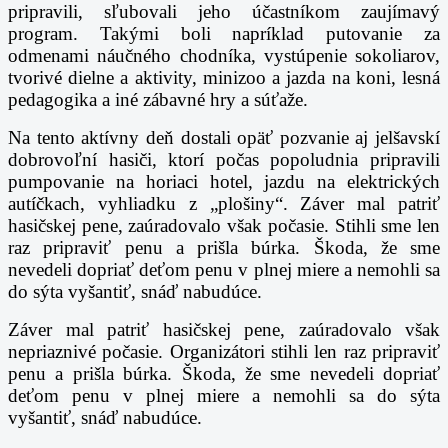
pripravili, sľubovali jeho účastníkom zaujímavý
program. Takými boli napríklad putovanie za
odmenami náučného chodníka, vystúpenie sokoliarov,
tvorivé dielne a aktivity, minizoo a jazda na koni, lesná
pedagogika a iné zábavné hry a súťaže.
Na tento aktívny deň dostali opäť pozvanie aj jelšavskí
dobrovoľní hasiči, ktorí počas popoludnia pripravili
pumpovanie na horiaci hotel, jazdu na elektrických
autíčkach, vyhliadku z „plošiny“. Záver mal patriť
hasičskej pene, zaúradovalo však počasie. Stihli sme len
raz pripraviť penu a prišla búrka. Škoda, že sme
nevedeli dopriať deťom penu v plnej miere a nemohli sa
do sýta vyšantiť, snáď nabudúce.
Záver mal patriť hasičskej pene, zaúradovalo však
nepriaznivé počasie. Organizátori stihli len raz pripraviť
penu a prišla búrka. Škoda, že sme nevedeli dopriať
deťom penu v plnej miere a nemohli sa do sýta
vyšantiť, snáď nabudúce.