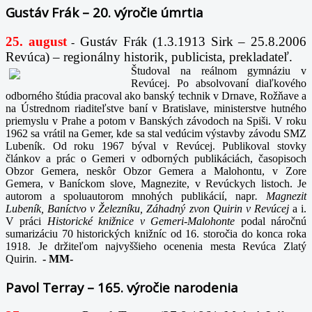
Gustáv Frák – 20. výročie úmrtia
25. august
Gustáv Frák
(1.3.1913 Sirk – 25.8.2006
-
Revúca) – regionálny historik, publicista, prekladateľ.
Študoval na reálnom gymnáziu v
Revúcej. Po absolvovaní diaľkového
odborného štúdia pracoval ako banský technik v Drnave, Rožňave a
na Ústrednom riaditeľstve baní v Bratislave, ministerstve hutného
priemyslu v Prahe a potom v Banských závodoch na Spiši. V roku
1962 sa vrátil na Gemer, kde sa stal vedúcim výstavby závodu SMZ
Lubeník. Od roku 1967 býval v Revúcej. Publikoval stovky
článkov a prác o Gemeri v odborných publikáciách, časopisoch
Obzor Gemera, neskôr Obzor Gemera a Malohontu, v Zore
Gemera, v Baníckom slove, Magnezite, v Revúckych listoch. Je
autorom a spoluautorom mnohých publikácií, napr
. Magnezit
Lubeník, Baníctvo v Železníku, Záhadný zvon Quirin v Revúcej
a i.
V práci
Historické knižnice v Gemeri-Malohonte
podal náročnú
sumarizáciu 70 historických knižníc od 16. storočia do konca roka
1918. Je držiteľom najvyššieho ocenenia mesta Revúca Zlatý
Quirin.
-
MM-
Pavol Terray – 165. výročie narodenia