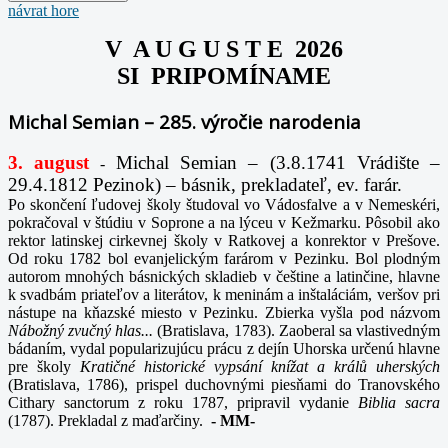
návrat hore
V A U G U S T E 2026
SI PRIPOMÍNAME
Michal Semian – 285. výročie narodenia
3. august
Michal Semian – (3.8.1741 Vrádište –
-
29.4.1812 Pezinok) – básnik, prekladateľ, ev. farár.
Po skončení ľudovej školy študoval vo Vádosfalve a v Nemeskéri,
pokračoval v štúdiu v Soprone a na lýceu v Kežmarku. Pôsobil ako
rektor latinskej cirkevnej školy v Ratkovej a konrektor v Prešove.
Od roku 1782 bol evanjelickým farárom v Pezinku. Bol plodným
autorom mnohých básnických skladieb v češtine a latinčine, hlavne
k svadbám priateľov a literátov, k meninám a inštaláciám, veršov pri
nástupe na kňazské miesto v Pezinku. Zbierka vyšla pod názvom
Nábožný zvučný hlas...
(Bratislava, 1783). Zaoberal sa vlastivedným
bádaním, vydal popularizujúcu prácu z dejín Uhorska určenú hlavne
pre školy
Kratičné historické vypsání knížat a králů uherských
(Bratislava, 1786), prispel duchovnými piesňami do Tranovského
Cithary sanctorum z roku 1787, pripravil vydanie
Biblia sacra
(1787). Prekladal z maďarčiny.
-
MM-