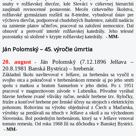
snahy v rožňavskej diecéze, kde Slováci v cirkevnej hierarchii
zaujímali rovnocenné postavenie. Mecén cirkevného školstva,
rožňavské gymnázium rozšíril na 8-triedne, vybudoval ústav pre
výchovu dievčat, podporoval chudobných študentov, založil nadáciu
na zaistenie platov učiteľov, pracoval na založení nemocnice. Dal
obnoviť a pretvoriť interiér rožňavskej katedrály. Jeho telesné
pozostatky sú uložené v krypte rožňavskej katedrály.
-
MM-
Ján Polomský – 45. výročie úmrtia
20. august
Ján Polomský (7.12.1896 Jelšava –
-
20.8.1981 Banská Bystrica) – hrebenár.
Základnú školu navštevoval v Jelšave, za hrebenára sa vyučil u
svojho otca a pokračoval v hrebenárskom remesle aj po jeho smrti
spolu s matkou a bratom Samuelom v jeho dielni. Po r. 1951
pracoval v magnezitovom závode v Lubeníku. Pôvodne vyrábal
hlavne hrebene zvané všiváky ručne, neskôr hrebene tzv. štyločky,
frizíre a konťové hrebene pre ženské účesy na strojoch s elektrickým
pohonom. Rohovinu na výrobu objednával z Čiech a Maďarska,
výrobky sa predávali na trhoch v Jelšave a okolí a na východnom
Slovensku. Bol posledným hrebenárom, ktorý sa v Jelšave venoval
tomuto remeslu. Od roku 1968 žil na dôchodku v Banskej Bystrici.
-
MM-