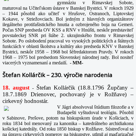
gymnáziu v Rimavskej Sobote,
maturoval na Učiteľskom ústave v Banskej Bystrici. V rokoch 1929
– 1944 pôsobil ako učiteľ v Hrušove, Ostranoch, Liptovskej
Kokave, v Striežovciach. Bol jedným z hlavných organizátorov
ilegálneho protifašistického hnutia a ozbrojeného boja na Gemeri.
Počas SNP predseda OV KSS a RNV v Hnúšti, neskôr predstaviteľ
povstaleckej SNR pri štábe 2. ukrajinského frontu v Rimavskej
Sobote. Po oslobodení pracoval vo vysokých politických a štátnych
funkciách v oblasti školstva a kultúry ako predseda KNV v Banskej
Bystrici, neskôr 1958 – 1968 bol šéfredaktorom Pravdy. V rokoch
1968 – 1975 bol predsedom Slovenskej národnej rady. Bol nositeľ
viacerých vyznamenaní a medailí.
-
MM-
Štefan Kollárčik – 230. výročie narodenia
18. august
Štefan Kollárčik (18.8.1796 Župčany –
-
18.7.1869 Drienovec, pochovaný je v Rožňave) –
cirkevný hodnostár.
V Jágri absolvoval štúdium filozofie a v
Budapešti vyštudoval teológiu. Pôsobil
v Sabinove, Prešove, potom na biskupskom úrade v Košiciach, v
roku 1834 bol menovaný za kanonika – katedrálneho archidiakona
košickej katedrály. Od roku 1850 biskup v Rožňave. Sústreďoval sa
na úpravu cirkevných pomerov na biskupstve, utlmil aj maďarizačné