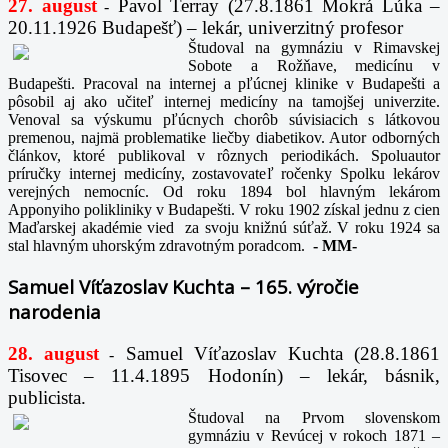
27. august
Pavol Terray
(27.8.1861 Mokrá Lúka –
-
20.11.1926 Budapešť) – lekár, univerzitný profesor
Študoval na gymnáziu v Rimavskej
Sobote a Rožňave, medicínu v
Budapešti. Pracoval na internej a pľúcnej klinike v Budapešti a
pôsobil aj ako učiteľ internej medicíny na tamojšej univerzite.
Venoval sa výskumu pľúcnych chorôb súvisiacich s látkovou
premenou, najmä problematike liečby diabetikov. Autor odborných
článkov, ktoré publikoval v rôznych periodikách. Spoluautor
príručky internej medicíny, zostavovateľ ročenky Spolku lekárov
verejných nemocníc. Od roku 1894 bol hlavným lekárom
Apponyiho polikliniky v Budapešti. V roku 1902 získal jednu z cien
Maďarskej akadémie vied za svoju knižnú súťaž. V roku 1924 sa
stal hlavným uhorským zdravotným poradcom.
-
MM-
Samuel Víťazoslav Kuchta – 165. výročie
narodenia
28. august
Samuel Víťazoslav Kuchta (28.8.1861
-
Tisovec – 11.4.1895 Hodonín) – lekár, básnik,
publicista.
Študoval na Prvom slovenskom
gymnáziu v Revúcej v rokoch 1871 –