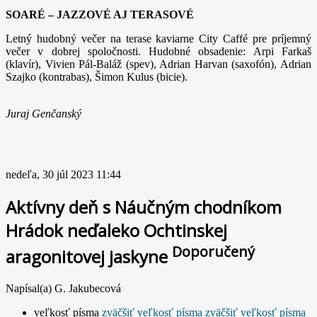
SOARÉ – JAZZOVÉ AJ TERASOVÉ
Letný hudobný večer na terase kaviarne City Caffé pre príjemný
večer v dobrej spoločnosti. Hudobné obsadenie: Arpi Farkaš
(klavír), Vivien Pál-Baláž (spev), Adrian Harvan (saxofón), Adrian
Szajko (kontrabas), Šimon Kulus (bicie).
Juraj Genčanský
nedeľa, 30 júl 2023 11:44
Aktívny deň s Náučným chodníkom
Hrádok neďaleko Ochtinskej
Doporučený
aragonitovej jaskyne
Napísal(a) G. Jakubecová
veľkosť písma
zväčšiť veľkosť písma
zväčšiť veľkosť písma