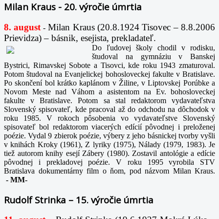
Milan Kraus - 20. výročie úmrtia
8. august
Milan Kraus (20.8.1924 Tisovec – 8.8.2006
-
Prievidza) – básnik, esejista, prekladateľ.
Do ľudovej školy chodil v rodisku,
študoval na gymnáziu v Banskej
Bystrici, Rimavskej Sobote a Tisovci, kde roku 1943 zmaturoval.
Potom študoval na Evanjelickej bohosloveckej fakulte v Bratislave.
Po skončení bol krátko kaplánom v Žiline, v Liptovskej Porúbke a
Novom Meste nad Váhom a asistentom na Ev. bohosloveckej
fakulte v Bratislave. Potom sa stal redaktorom vydavateľstva
Slovenský spisovateľ, kde pracoval až do odchodu na dôchodok v
roku 1985. V rokoch pôsobenia vo vydavateľstve Slovenský
spisovateľ bol redaktorom viacerých edícií pôvodnej i preloženej
poézie. Vydal 9 zbierok poézie, výbery z jeho básnickej tvorby vyšli
v knihách Kroky (1961), Z lyriky (1975), Nálady (1979, 1983). Je
tiež autorom knihy esejí Zábery (1980). Zostavil antológie a edície
pôvodnej i prekladovej poézie. V roku 1995 vyrobila STV
Bratislava dokumentárny film o ňom, pod názvom Milan Kraus.
-
MM-
Rudolf Strinka – 15. výročie úmrtia