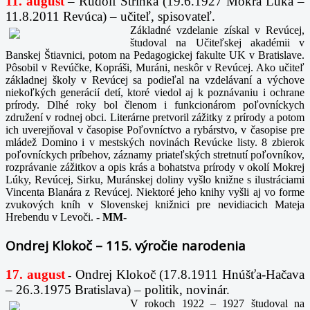
11. august
– Rudolf Strinka (19.6.1927 Mokrá Lúka –
11.8.2011 Revúca) – učiteľ, spisovateľ.
Základné vzdelanie získal v Revúcej,
študoval na Učiteľskej akadémii v
Banskej Štiavnici, potom na Pedagogickej fakulte UK v Bratislave.
Pôsobil v Revúčke, Kopráši, Muráni, neskôr v Revúcej. Ako učiteľ
základnej školy v Revúcej sa podieľal na vzdelávaní a výchove
niekoľkých generácií detí, ktoré viedol aj k poznávaniu i ochrane
prírody. Dlhé roky bol členom i funkcionárom poľovníckych
združení v rodnej obci. Literárne pretvoril zážitky z prírody a potom
ich uverejňoval v časopise Poľovníctvo a rybárstvo, v časopise pre
mládež Domino i v mestských novinách Revúcke listy. 8 zbierok
poľovníckych príbehov, záznamy priateľských stretnutí poľovníkov,
rozprávanie zážitkov a opis krás a bohatstva prírody v okolí Mokrej
Lúky, Revúcej, Sirku, Muránskej doliny vyšlo knižne s ilustráciami
Vincenta Blanára z Revúcej. Niektoré jeho knihy vyšli aj vo forme
zvukových kníh v Slovenskej knižnici pre nevidiacich Mateja
Hrebendu v Levoči.
-
MM-
Ondrej Klokoč – 115. výročie narodenia
17. august
Ondrej Klokoč (17.8.1911 Hnúšťa-Hačava
-
– 26.3.1975 Bratislava) – politik, novinár.
V rokoch 1922 – 1927 študoval na