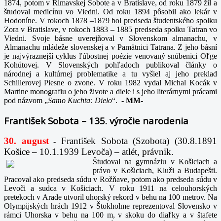
1874, potom v Rimavskej Sobote a v Bratislave, od roku 1879 žil a
študoval medicínu vo Viedni. Od roku 1894 pôsobil ako lekár v
Hodoníne. V rokoch 1878 –1879 bol predseda študentského spolku
Zora v Bratislave, v rokoch 1883 – 1885 predseda spolku Tatran vo
Viedni. Svoje básne uverejňoval v Slovenskom almanachu, v
Almanachu mládeže slovenskej a v Pamätnici Tatrana. Z jeho básní
je najvýraznejší cyklus ľúbostnej poézie venovaný snúbenici Oľge
Kohútovej. V Slovenských pohľadoch publikoval články o
národnej a kultúrnej problematike a tu vyšiel aj jeho preklad
Schillerovej Piesne o zvone. V roku 1982 vydal Michal Kocák v
Martine monografiu o jeho živote a diele i s jeho literárnymi prácami
pod názvom „
Samo Kuchta: Dielo
“.
-
MM-
František Sobota – 135. výročie narodenia
30. august
František Sobota (Szobota) (30.8.1891
-
Košice – 10.1.1939 Levoča) – atlét, právnik.
Študoval na gymnáziu v Košiciach a
právo v Košiciach, Kluži a Budapešti.
Pracoval ako predseda súdu v Rožňave, potom ako predseda súdu v
Levoči a sudca v Košiciach. V roku 1911 na celouhorských
pretekoch v Arade utvoril uhorský rekord v behu na 100 metrov. Na
Olympijských hrách 1912 v Štokholme reprezentoval Slovensko v
rámci Uhorska v behu na 100 m, v skoku do diaľky a v štafete