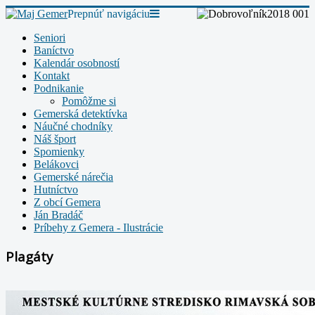
Prepnúť navigáciu
Seniori
Baníctvo
Kalendár osobností
Kontakt
Podnikanie
Pomôžme si
Gemerská detektívka
Náučné chodníky
Náš šport
Spomienky
Belákovci
Gemerské nárečia
Hutníctvo
Z obcí Gemera
Ján Bradáč
Príbehy z Gemera - Ilustrácie
Plagáty