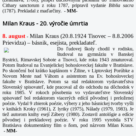
Cithary sanctorum z roku 1787, pripravil vydanie
Biblia sacra
(1787). Prekladal z maďarčiny.
-
MM-
Milan Kraus - 20. výročie úmrtia
8. august
Milan Kraus (20.8.1924 Tisovec – 8.8.2006
-
Prievidza) – básnik, esejista, prekladateľ.
Do ľudovej školy chodil v rodisku,
študoval na gymnáziu v Banskej
Bystrici, Rimavskej Sobote a Tisovci, kde roku 1943 zmaturoval.
Potom študoval na Evanjelickej bohosloveckej fakulte v Bratislave.
Po skončení bol krátko kaplánom v Žiline, v Liptovskej Porúbke a
Novom Meste nad Váhom a asistentom na Ev. bohosloveckej
fakulte v Bratislave. Potom sa stal redaktorom vydavateľstva
Slovenský spisovateľ, kde pracoval až do odchodu na dôchodok v
roku 1985. V rokoch pôsobenia vo vydavateľstve Slovenský
spisovateľ bol redaktorom viacerých edícií pôvodnej i preloženej
poézie. Vydal 9 zbierok poézie, výbery z jeho básnickej tvorby vyšli
v knihách Kroky (1961), Z lyriky (1975), Nálady (1979, 1983). Je
tiež autorom knihy esejí Zábery (1980). Zostavil antológie a edície
pôvodnej i prekladovej poézie. V roku 1995 vyrobila STV
Bratislava dokumentárny film o ňom, pod názvom Milan Kraus.
-
MM-