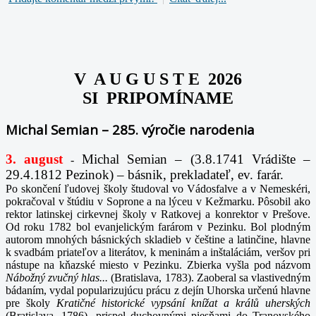
V A U G U S T E 2026
SI PRIPOMÍNAME
Michal Semian – 285. výročie narodenia
3. august
Michal Semian – (3.8.1741 Vrádište –
-
29.4.1812 Pezinok) – básnik, prekladateľ, ev. farár.
Po skončení ľudovej školy študoval vo Vádosfalve a v Nemeskéri,
pokračoval v štúdiu v Soprone a na lýceu v Kežmarku. Pôsobil ako
rektor latinskej cirkevnej školy v Ratkovej a konrektor v Prešove.
Od roku 1782 bol evanjelickým farárom v Pezinku. Bol plodným
autorom mnohých básnických skladieb v češtine a latinčine, hlavne
k svadbám priateľov a literátov, k meninám a inštaláciám, veršov pri
nástupe na kňazské miesto v Pezinku. Zbierka vyšla pod názvom
Nábožný zvučný hlas...
(Bratislava, 1783). Zaoberal sa vlastivedným
bádaním, vydal popularizujúcu prácu z dejín Uhorska určenú hlavne
pre školy
Kratičné historické vypsání knížat a králů uherských
(Bratislava, 1786), prispel duchovnými piesňami do Tranovského