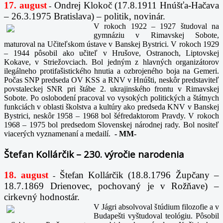
17. august
Ondrej Klokoč (17.8.1911 Hnúšťa-Hačava
-
– 26.3.1975 Bratislava) – politik, novinár.
V rokoch 1922 – 1927 študoval na
gymnáziu v Rimavskej Sobote,
maturoval na Učiteľskom ústave v Banskej Bystrici. V rokoch 1929
– 1944 pôsobil ako učiteľ v Hrušove, Ostranoch, Liptovskej
Kokave, v Striežovciach. Bol jedným z hlavných organizátorov
ilegálneho protifašistického hnutia a ozbrojeného boja na Gemeri.
Počas SNP predseda OV KSS a RNV v Hnúšti, neskôr predstaviteľ
povstaleckej SNR pri štábe 2. ukrajinského frontu v Rimavskej
Sobote. Po oslobodení pracoval vo vysokých politických a štátnych
funkciách v oblasti školstva a kultúry ako predseda KNV v Banskej
Bystrici, neskôr 1958 – 1968 bol šéfredaktorom Pravdy. V rokoch
1968 – 1975 bol predsedom Slovenskej národnej rady. Bol nositeľ
viacerých vyznamenaní a medailí.
-
MM-
Štefan Kollárčik – 230. výročie narodenia
18. august
Štefan Kollárčik (18.8.1796 Župčany –
-
18.7.1869 Drienovec, pochovaný je v Rožňave) –
cirkevný hodnostár.
V Jágri absolvoval štúdium filozofie a v
Budapešti vyštudoval teológiu. Pôsobil