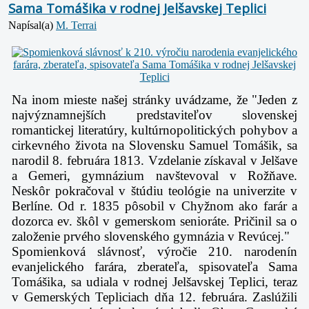
Sama Tomášika v rodnej Jelšavskej Teplici
Napísal(a)
M. Terrai
Na inom mieste našej stránky uvádzame, že "Jeden z
najvýznamnejších predstaviteľov slovenskej
romantickej literatúry, kultúrnopolitických pohybov a
cirkevného života na Slovensku Samuel Tomášik, sa
narodil 8. februára 1813. Vzdelanie získaval v Jelšave
a Gemeri, gymnázium navštevoval v Rožňave.
Neskôr pokračoval v štúdiu teológie na univerzite v
Berlíne. Od r. 1835 pôsobil v Chyžnom ako farár a
dozorca ev. škôl v gemerskom senioráte. Pričinil sa o
založenie prvého slovenského gymnázia v Revúcej."
Spomienková slávnosť, výročie 210. narodenín
evanjelického farára, zberateľa, spisovateľa Sama
Tomášika, sa udiala v rodnej Jelšavskej Teplici, teraz
v Gemerských Tepliciach dňa 12. februára. Zaslúžili