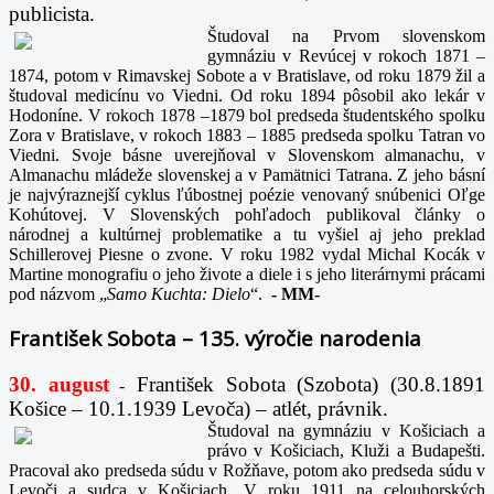
publicista.
Študoval na Prvom slovenskom
gymnáziu v Revúcej v rokoch 1871 –
1874, potom v Rimavskej Sobote a v Bratislave, od roku 1879 žil a
študoval medicínu vo Viedni. Od roku 1894 pôsobil ako lekár v
Hodoníne. V rokoch 1878 –1879 bol predseda študentského spolku
Zora v Bratislave, v rokoch 1883 – 1885 predseda spolku Tatran vo
Viedni. Svoje básne uverejňoval v Slovenskom almanachu, v
Almanachu mládeže slovenskej a v Pamätnici Tatrana. Z jeho básní
je najvýraznejší cyklus ľúbostnej poézie venovaný snúbenici Oľge
Kohútovej. V Slovenských pohľadoch publikoval články o
národnej a kultúrnej problematike a tu vyšiel aj jeho preklad
Schillerovej Piesne o zvone. V roku 1982 vydal Michal Kocák v
Martine monografiu o jeho živote a diele i s jeho literárnymi prácami
pod názvom „
Samo Kuchta: Dielo
“.
-
MM-
František Sobota – 135. výročie narodenia
30. august
František Sobota (Szobota) (30.8.1891
-
Košice – 10.1.1939 Levoča) – atlét, právnik.
Študoval na gymnáziu v Košiciach a
právo v Košiciach, Kluži a Budapešti.
Pracoval ako predseda súdu v Rožňave, potom ako predseda súdu v
Levoči a sudca v Košiciach. V roku 1911 na celouhorských