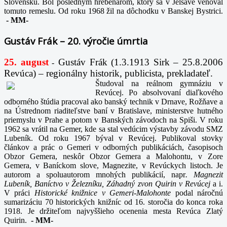
Slovensku. Bol posledným hrebenárom, ktorý sa v Jelšave venoval
tomuto remeslu. Od roku 1968 žil na dôchodku v Banskej Bystrici.
-
MM-
Gustáv Frák – 20. výročie úmrtia
25. august
Gustáv Frák
(1.3.1913 Sirk – 25.8.2006
-
Revúca) – regionálny historik, publicista, prekladateľ.
Študoval na reálnom gymnáziu v
Revúcej. Po absolvovaní diaľkového
odborného štúdia pracoval ako banský technik v Drnave, Rožňave a
na Ústrednom riaditeľstve baní v Bratislave, ministerstve hutného
priemyslu v Prahe a potom v Banských závodoch na Spiši. V roku
1962 sa vrátil na Gemer, kde sa stal vedúcim výstavby závodu SMZ
Lubeník. Od roku 1967 býval v Revúcej. Publikoval stovky
článkov a prác o Gemeri v odborných publikáciách, časopisoch
Obzor Gemera, neskôr Obzor Gemera a Malohontu, v Zore
Gemera, v Baníckom slove, Magnezite, v Revúckych listoch. Je
autorom a spoluautorom mnohých publikácií, napr
. Magnezit
Lubeník, Baníctvo v Železníku, Záhadný zvon Quirin v Revúcej
a i.
V práci
Historické knižnice v Gemeri-Malohonte
podal náročnú
sumarizáciu 70 historických knižníc od 16. storočia do konca roka
1918. Je držiteľom najvyššieho ocenenia mesta Revúca Zlatý
Quirin.
-
MM-