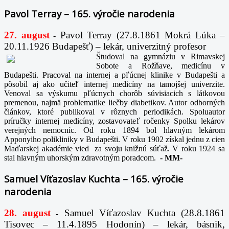
Pavol Terray – 165. výročie narodenia
27. august
Pavol Terray
(27.8.1861 Mokrá Lúka –
-
20.11.1926 Budapešť) – lekár, univerzitný profesor
Študoval na gymnáziu v Rimavskej
Sobote a Rožňave, medicínu v
Budapešti. Pracoval na internej a pľúcnej klinike v Budapešti a
pôsobil aj ako učiteľ internej medicíny na tamojšej univerzite.
Venoval sa výskumu pľúcnych chorôb súvisiacich s látkovou
premenou, najmä problematike liečby diabetikov. Autor odborných
článkov, ktoré publikoval v rôznych periodikách. Spoluautor
príručky internej medicíny, zostavovateľ ročenky Spolku lekárov
verejných nemocníc. Od roku 1894 bol hlavným lekárom
Apponyiho polikliniky v Budapešti. V roku 1902 získal jednu z cien
Maďarskej akadémie vied za svoju knižnú súťaž. V roku 1924 sa
stal hlavným uhorským zdravotným poradcom.
-
MM-
Samuel Víťazoslav Kuchta – 165. výročie
narodenia
28. august
Samuel Víťazoslav Kuchta (28.8.1861
-
Tisovec – 11.4.1895 Hodonín) – lekár, básnik,