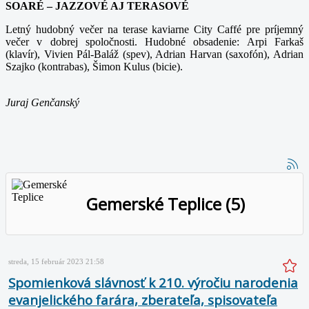
SOARÉ – JAZZOVÉ AJ TERASOVÉ
Letný hudobný večer na terase kaviarne City Caffé pre príjemný
večer v dobrej spoločnosti. Hudobné obsadenie: Arpi Farkaš
(klavír), Vivien Pál-Baláž (spev), Adrian Harvan (saxofón), Adrian
Szajko (kontrabas), Šimon Kulus (bicie).
Juraj Genčanský
Gemerské Teplice (5)
streda, 15 február 2023 21:58
Spomienková slávnosť k 210. výročiu narodenia
evanjelického farára, zberateľa, spisovateľa