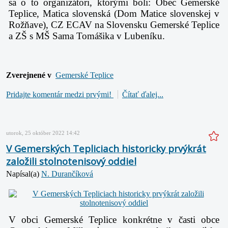
sa o to organizátori, ktorými boli: Obec Gemerské
Teplice, Matica slovenská (Dom Matice slovenskej v
Rožňave), CZ ECAV na Slovensku Gemerské Teplice
a ZŠ s MŠ Sama Tomášika v Lubeníku.
Zverejnené v
Gemerské Teplice
Pridajte komentár medzi prvými!
Čítať ďalej...
utorok, 25 október 2022 14:42
V Gemerských Tepliciach historicky prvýkrát
založili stolnotenisový oddiel
Napísal(a)
N. Durančíková
V obci Gemerské Teplice konkrétne v časti obce