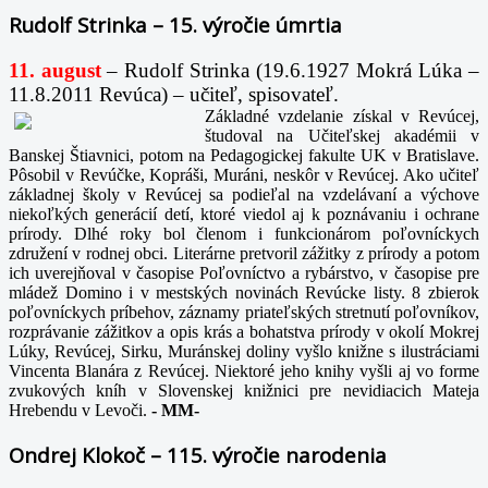
Rudolf Strinka – 15. výročie úmrtia
11. august
– Rudolf Strinka (19.6.1927 Mokrá Lúka –
11.8.2011 Revúca) – učiteľ, spisovateľ.
Základné vzdelanie získal v Revúcej,
študoval na Učiteľskej akadémii v
Banskej Štiavnici, potom na Pedagogickej fakulte UK v Bratislave.
Pôsobil v Revúčke, Kopráši, Muráni, neskôr v Revúcej. Ako učiteľ
základnej školy v Revúcej sa podieľal na vzdelávaní a výchove
niekoľkých generácií detí, ktoré viedol aj k poznávaniu i ochrane
prírody. Dlhé roky bol členom i funkcionárom poľovníckych
združení v rodnej obci. Literárne pretvoril zážitky z prírody a potom
ich uverejňoval v časopise Poľovníctvo a rybárstvo, v časopise pre
mládež Domino i v mestských novinách Revúcke listy. 8 zbierok
poľovníckych príbehov, záznamy priateľských stretnutí poľovníkov,
rozprávanie zážitkov a opis krás a bohatstva prírody v okolí Mokrej
Lúky, Revúcej, Sirku, Muránskej doliny vyšlo knižne s ilustráciami
Vincenta Blanára z Revúcej. Niektoré jeho knihy vyšli aj vo forme
zvukových kníh v Slovenskej knižnici pre nevidiacich Mateja
Hrebendu v Levoči.
-
MM-
Ondrej Klokoč – 115. výročie narodenia