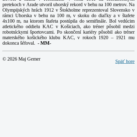
pretekoch v Arade utvoril uhorský rekord v behu na 100 metrov. Na
Olympijských hrách 1912 v Štokholme reprezentoval Slovensko v
rámci Uhorska v behu na 100 m, v skoku do diaľky a v štafete
4x100 m, na ktorom štafeta postúpila do semifinále. Bol vedúcim
atletického oddielu KAC v Košiciach, ako tréner pôsobil medzi
robotníckymi športovcami. Po skončení kariéry pôsobil ako tréner
materského košického klubu KAC, v rokoch 1920 – 1921 mu
dokonca šéfoval.
-
MM-
© 2026 Maj Gemer
Späť hore