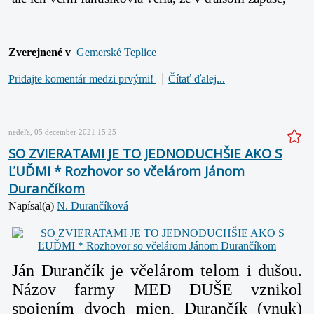
Zverejnené v
Gemerské Teplice
Pridajte komentár medzi prvými!
Čítať ďalej...
nedeľa, 05 december 2021 15:25
SO ZVIERATAMI JE TO JEDNODUCHŠIE AKO S
ĽUĎMI * Rozhovor so včelárom Jánom
Durančíkom
Napísal(a)
N. Durančíková
Ján Durančík
je včelárom telom i dušou.
Názov farmy MED DUŠE vznikol
spojením dvoch mien, Durančík (vnuk)