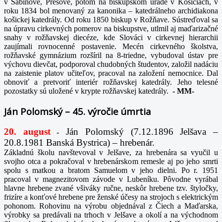
v Sabinove, Prešove, potom na biskupskom úrade v Košiciach, v
roku 1834 bol menovaný za kanonika – katedrálneho archidiakona
košickej katedrály. Od roku 1850 biskup v Rožňave. Sústreďoval sa
na úpravu cirkevných pomerov na biskupstve, utlmil aj maďarizačné
snahy v rožňavskej diecéze, kde Slováci v cirkevnej hierarchii
zaujímali rovnocenné postavenie. Mecén cirkevného školstva,
rožňavské gymnázium rozšíril na 8-triedne, vybudoval ústav pre
výchovu dievčat, podporoval chudobných študentov, založil nadáciu
na zaistenie platov učiteľov, pracoval na založení nemocnice. Dal
obnoviť a pretvoriť interiér rožňavskej katedrály. Jeho telesné
pozostatky sú uložené v krypte rožňavskej katedrály.
-
MM-
Ján Polomský – 45. výročie úmrtia
20. august
Ján Polomský (7.12.1896 Jelšava –
-
20.8.1981 Banská Bystrica) – hrebenár.
Základnú školu navštevoval v Jelšave, za hrebenára sa vyučil u
svojho otca a pokračoval v hrebenárskom remesle aj po jeho smrti
spolu s matkou a bratom Samuelom v jeho dielni. Po r. 1951
pracoval v magnezitovom závode v Lubeníku. Pôvodne vyrábal
hlavne hrebene zvané všiváky ručne, neskôr hrebene tzv. štyločky,
frizíre a konťové hrebene pre ženské účesy na strojoch s elektrickým
pohonom. Rohovinu na výrobu objednával z Čiech a Maďarska,
výrobky sa predávali na trhoch v Jelšave a okolí a na východnom