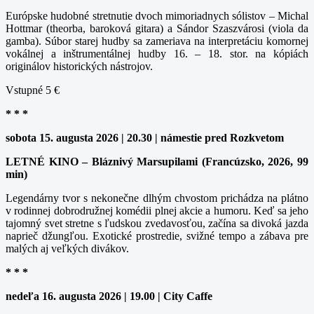
Európske hudobné stretnutie dvoch mimoriadnych sólistov – Michal
Hottmar (theorba, baroková gitara) a Sándor Szaszvárosi (viola da
gamba). Súbor starej hudby sa zameriava na interpretáciu komornej
vokálnej a inštrumentálnej hudby 16. – 18. stor. na kópiách
originálov historických nástrojov.
Vstupné 5 €
* * *
sobota 15. augusta 2026 | 20.30 | námestie pred Rozkvetom
LETNÉ KINO – Bláznivý Marsupilami (Francúzsko, 2026, 99
min)
Legendárny tvor s nekonečne dlhým chvostom prichádza na plátno
v rodinnej dobrodružnej komédii plnej akcie a humoru. Keď sa jeho
tajomný svet stretne s ľudskou zvedavosťou, začína sa divoká jazda
naprieč džungľou. Exotické prostredie, svižné tempo a zábava pre
malých aj veľkých divákov.
* * *
nedeľa 16. augusta 2026 | 19.00 | City Caffe