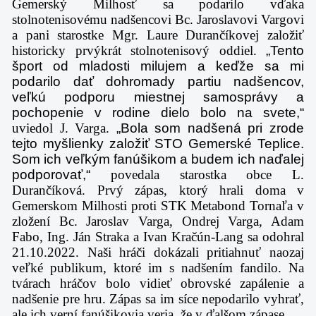
Gemerský Milhosť sa podarilo vďaka
stolnotenisovému nadšencovi Bc. Jaroslavovi Vargovi
a pani starostke Mgr. Laure Durančíkovej založiť
historicky prvýkrát stolnotenisový oddiel.
„Tento
šport od mladosti milujem a keďže sa mi
podarilo dať dohromady partiu nadšencov,
veľkú podporu miestnej samosprávy a
pochopenie v rodine dielo bolo na svete,“
uviedol J. Varga.
„Bola som nadšená pri zrode
tejto myšlienky založiť STO Gemerské Teplice.
Som ich veľkým fanúšikom a budem ich naďalej
podporovať,“
povedala starostka obce L.
Durančíková. Prvý zápas, ktorý hrali doma v
Gemerskom Milhosti proti STK Metabond Tornaľa v
zložení Bc. Jaroslav Varga, Ondrej Varga, Adam
Fabo, Ing. Ján Straka a Ivan Kračún-Lang sa odohral
21.10.2022. Naši hráči dokázali pritiahnuť naozaj
veľké publikum, ktoré im s nadšením fandilo. Na
tvárach hráčov bolo vidieť obrovské zapálenie a
nadšenie pre hru. Zápas sa im síce nepodarilo vyhrať,
ale ich verní fanúšikovia veria, že v ďalšom zápase,