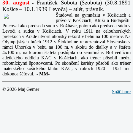
30. august
František Sobota (Szobota) (30.8.1891
-
Košice – 10.1.1939 Levoča) – atlét, právnik.
Študoval na gymnáziu v Košiciach a
právo v Košiciach, Kluži a Budapešti.
Pracoval ako predseda súdu v Rožňave, potom ako predseda súdu v
Levoči a sudca v Košiciach. V roku 1911 na celouhorských
pretekoch v Arade utvoril uhorský rekord v behu na 100 metrov. Na
Olympijských hrách 1912 v Štokholme reprezentoval Slovensko v
rámci Uhorska v behu na 100 m, v skoku do diaľky a v štafete
4x100 m, na ktorom štafeta postúpila do semifinále. Bol vedúcim
atletického oddielu KAC v Košiciach, ako tréner pôsobil medzi
robotníckymi športovcami. Po skončení kariéry pôsobil ako tréner
materského košického klubu KAC, v rokoch 1920 – 1921 mu
dokonca šéfoval.
-
MM-
© 2026 Maj Gemer
Späť hore