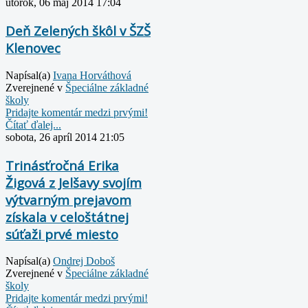
utorok, 06 máj 2014 17:04
Deň Zelených škôl v ŠZŠ
Klenovec
Napísal(a)
Ivana Horváthová
Zverejnené v
Špeciálne základné
školy
Pridajte komentár medzi prvými!
Čítať ďalej...
sobota, 26 apríl 2014 21:05
Trinásťročná Erika
Žigová z Jelšavy svojím
výtvarným prejavom
získala v celoštátnej
súťaži prvé miesto
Napísal(a)
Ondrej Doboš
Zverejnené v
Špeciálne základné
školy
Pridajte komentár medzi prvými!