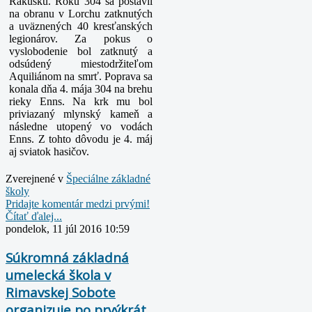
Rakúsku. Roku 304 sa postavil
na obranu v Lorchu zatknutých
a uväznených 40 kresťanských
legionárov. Za pokus o
vyslobodenie bol zatknutý a
odsúdený miestodržiteľom
Aquiliánom na smrť. Poprava sa
konala dňa 4. mája 304 na brehu
rieky Enns. Na krk mu bol
priviazaný mlynský kameň a
následne utopený vo vodách
Enns.
Z tohto dôvodu je 4. máj
aj sviatok hasičov.
Zverejnené v
Špeciálne základné
školy
Pridajte komentár medzi prvými!
Čítať ďalej...
pondelok, 11 júl 2016 10:59
Súkromná základná
umelecká škola v
Rimavskej Sobote
organizuje po prvýkrát