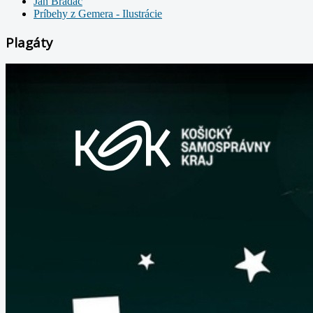
Ján Bradáč
Príbehy z Gemera - Ilustrácie
Plagáty