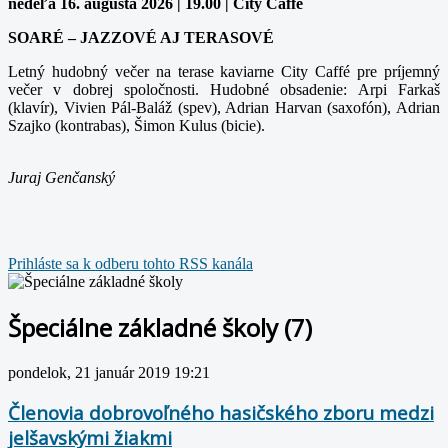
nedeľa 16. augusta 2026 | 19.00 | City Caffe
SOARÉ – JAZZOVÉ AJ TERASOVÉ
Letný hudobný večer na terase kaviarne City Caffé pre príjemný
večer v dobrej spoločnosti. Hudobné obsadenie: Arpi Farkaš
(klavír), Vivien Pál-Baláž (spev), Adrian Harvan (saxofón), Adrian
Szajko (kontrabas), Šimon Kulus (bicie).
Juraj Genčanský
Prihláste sa k odberu tohto RSS kanála
Špeciálne základné školy (7)
pondelok, 21 január 2019 19:21
Členovia dobrovoľného hasičského zboru medzi
jelšavskými žiakmi