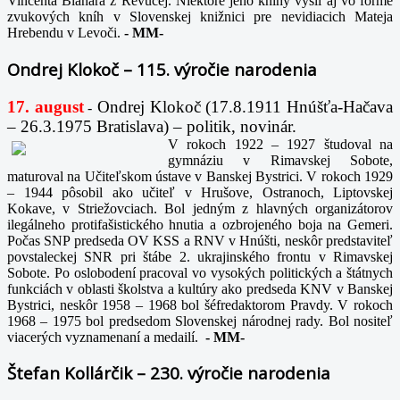
Vincenta Blanára z Revúcej. Niektoré jeho knihy vyšli aj vo forme
zvukových kníh v Slovenskej knižnici pre nevidiacich Mateja
Hrebendu v Levoči.
-
MM-
Ondrej Klokoč – 115. výročie narodenia
17. august
Ondrej Klokoč (17.8.1911 Hnúšťa-Hačava
-
– 26.3.1975 Bratislava) – politik, novinár.
V rokoch 1922 – 1927 študoval na
gymnáziu v Rimavskej Sobote,
maturoval na Učiteľskom ústave v Banskej Bystrici. V rokoch 1929
– 1944 pôsobil ako učiteľ v Hrušove, Ostranoch, Liptovskej
Kokave, v Striežovciach. Bol jedným z hlavných organizátorov
ilegálneho protifašistického hnutia a ozbrojeného boja na Gemeri.
Počas SNP predseda OV KSS a RNV v Hnúšti, neskôr predstaviteľ
povstaleckej SNR pri štábe 2. ukrajinského frontu v Rimavskej
Sobote. Po oslobodení pracoval vo vysokých politických a štátnych
funkciách v oblasti školstva a kultúry ako predseda KNV v Banskej
Bystrici, neskôr 1958 – 1968 bol šéfredaktorom Pravdy. V rokoch
1968 – 1975 bol predsedom Slovenskej národnej rady. Bol nositeľ
viacerých vyznamenaní a medailí.
-
MM-
Štefan Kollárčik – 230. výročie narodenia