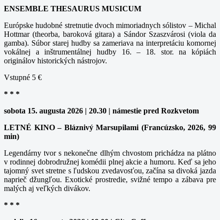
ENSEMBLE THESAURUS MUSICUM
Európske hudobné stretnutie dvoch mimoriadnych sólistov – Michal
Hottmar (theorba, baroková gitara) a Sándor Szaszvárosi (viola da
gamba). Súbor starej hudby sa zameriava na interpretáciu komornej
vokálnej a inštrumentálnej hudby 16. – 18. stor. na kópiách
originálov historických nástrojov.
Vstupné 5 €
* * *
sobota 15. augusta 2026 | 20.30 | námestie pred Rozkvetom
LETNÉ KINO – Bláznivý Marsupilami (Francúzsko, 2026, 99
min)
Legendárny tvor s nekonečne dlhým chvostom prichádza na plátno
v rodinnej dobrodružnej komédii plnej akcie a humoru. Keď sa jeho
tajomný svet stretne s ľudskou zvedavosťou, začína sa divoká jazda
naprieč džungľou. Exotické prostredie, svižné tempo a zábava pre
malých aj veľkých divákov.
* * *