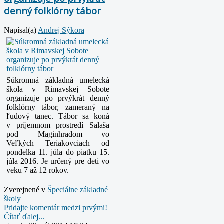
denný folklórny tábor
Napísal(a)
Andrej Sýkora
Súkromná základná umelecká
škola v Rimavskej Sobote
organizuje po prvýkrát denný
folklórny tábor, zameraný na
ľudový tanec. Tábor sa koná
v príjemnom prostredí Salaša
pod Maginhradom vo
Veľkých
Teriakovciach od
pondelka 11. júla do piatku 15.
júla 2016. Je určený pre deti vo
veku 7 až 12 rokov.
Zverejnené v
Špeciálne základné
školy
Pridajte komentár medzi prvými!
Čítať ďalej...