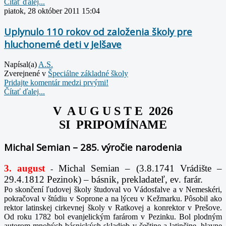
Čítať ďalej...
piatok, 28 október 2011 15:04
Uplynulo 110 rokov od založenia školy pre
hluchonemé deti v Jelšave
Napísal(a)
A.S.
Zverejnené v
Špeciálne základné školy
Pridajte komentár medzi prvými!
Čítať ďalej...
V A U G U S T E 2026
SI PRIPOMÍNAME
Michal Semian – 285. výročie narodenia
3. august
Michal Semian – (3.8.1741 Vrádište –
-
29.4.1812 Pezinok) – básnik, prekladateľ, ev. farár.
Po skončení ľudovej školy študoval vo Vádosfalve a v Nemeskéri,
pokračoval v štúdiu v Soprone a na lýceu v Kežmarku. Pôsobil ako
rektor latinskej cirkevnej školy v Ratkovej a konrektor v Prešove.
Od roku 1782 bol evanjelickým farárom v Pezinku. Bol plodným
autorom mnohých básnických skladieb v češtine a latinčine, hlavne