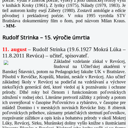
poézie. Vydal 9 zbierok poézie, výbery z jeho básnickej tvorby vyšli
v knihách Kroky (1961), Z lyriky (1975), Nálady (1979, 1983). Je
tiež autorom knihy esejí Zábery (1980). Zostavil antológie a edície
pôvodnej i prekladovej poézie. V roku 1995 vyrobila STV
Bratislava dokumentárny film o ňom, pod názvom Milan Kraus.
-
MM-
Rudolf Strinka – 15. výročie úmrtia
11. august
– Rudolf Strinka (19.6.1927 Mokrá Lúka –
11.8.2011 Revúca) – učiteľ, spisovateľ.
Základné vzdelanie získal v Revúcej,
študoval na Učiteľskej akadémii v
Banskej Štiavnici, potom na Pedagogickej fakulte UK v Bratislave.
Pôsobil v Revúčke, Kopráši, Muráni, neskôr v Revúcej. Ako učiteľ
základnej školy v Revúcej sa podieľal na vzdelávaní a výchove
niekoľkých generácií detí, ktoré viedol aj k poznávaniu i ochrane
prírody. Dlhé roky bol členom i funkcionárom poľovníckych
združení v rodnej obci. Literárne pretvoril zážitky z prírody a potom
ich uverejňoval v časopise Poľovníctvo a rybárstvo, v časopise pre
mládež Domino i v mestských novinách Revúcke listy. 8 zbierok
poľovníckych príbehov, záznamy priateľských stretnutí poľovníkov,
rozprávanie zážitkov a opis krás a bohatstva prírody v okolí Mokrej
Lúky, Revúcej, Sirku, Muránskej doliny vyšlo knižne s ilustráciami