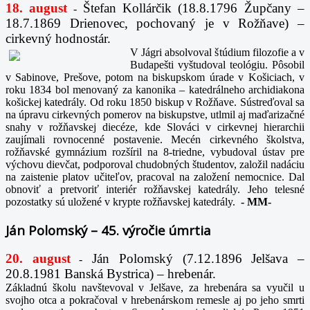
18. august
Štefan Kollárčik (18.8.1796 Župčany –
-
18.7.1869 Drienovec, pochovaný je v Rožňave) –
cirkevný hodnostár.
V Jágri absolvoval štúdium filozofie a v
Budapešti vyštudoval teológiu. Pôsobil
v Sabinove, Prešove, potom na biskupskom úrade v Košiciach, v
roku 1834 bol menovaný za kanonika – katedrálneho archidiakona
košickej katedrály. Od roku 1850 biskup v Rožňave. Sústreďoval sa
na úpravu cirkevných pomerov na biskupstve, utlmil aj maďarizačné
snahy v rožňavskej diecéze, kde Slováci v cirkevnej hierarchii
zaujímali rovnocenné postavenie. Mecén cirkevného školstva,
rožňavské gymnázium rozšíril na 8-triedne, vybudoval ústav pre
výchovu dievčat, podporoval chudobných študentov, založil nadáciu
na zaistenie platov učiteľov, pracoval na založení nemocnice. Dal
obnoviť a pretvoriť interiér rožňavskej katedrály. Jeho telesné
pozostatky sú uložené v krypte rožňavskej katedrály.
-
MM-
Ján Polomský – 45. výročie úmrtia
20. august
Ján Polomský (7.12.1896 Jelšava –
-
20.8.1981 Banská Bystrica) – hrebenár.
Základnú školu navštevoval v Jelšave, za hrebenára sa vyučil u
svojho otca a pokračoval v hrebenárskom remesle aj po jeho smrti