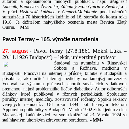
autorom a spoluautorom mnohých publikácií, napr
. Magnezit
Lubeník, Baníctvo v Železníku, Záhadný zvon Quirin v Revúcej
a i.
V práci
Historické knižnice v Gemeri-Malohonte
podal náročnú
sumarizáciu 70 historických knižníc od 16. storočia do konca roka
1918. Je držiteľom najvyššieho ocenenia mesta Revúca Zlatý
Quirin.
-
MM-
Pavol Terray – 165. výročie narodenia
27. august
Pavol Terray
(27.8.1861 Mokrá Lúka –
-
20.11.1926 Budapešť) – lekár, univerzitný profesor
Študoval na gymnáziu v Rimavskej
Sobote a Rožňave, medicínu v
Budapešti. Pracoval na internej a pľúcnej klinike v Budapešti a
pôsobil aj ako učiteľ internej medicíny na tamojšej univerzite.
Venoval sa výskumu pľúcnych chorôb súvisiacich s látkovou
premenou, najmä problematike liečby diabetikov. Autor odborných
článkov, ktoré publikoval v rôznych periodikách. Spoluautor
príručky internej medicíny, zostavovateľ ročenky Spolku lekárov
verejných nemocníc. Od roku 1894 bol hlavným lekárom
Apponyiho polikliniky v Budapešti. V roku 1902 získal jednu z cien
Maďarskej akadémie vied za svoju knižnú súťaž. V roku 1924 sa
stal hlavným uhorským zdravotným poradcom.
-
MM-