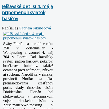
Jelšavské deti si 4. mája
pripomenuli sviatok
hasičov
Napísal(a)
Gabriela Jakubecová
Svätý Florián sa narodil v roku
250 v Zeiselmauer -
Wolfpassing a zomrel 4. máj
304 v Lorch. Bol katolícky
svätec, patrón hasičov, pekárov,
hrnčiarov, hutníkov, taktiež
ochranca pred neúrodou, búrkou
aj suchom.
Narodil sa v rímskej
provincii Noriko za čias
prenasledovania kresťanov
počas vlády rímskeho cisára
Diokleciána. Florián bol
plukovníkom v legionárskom
vojsku rímskeho cisára v
Zeiselmauer-Wolfpassing v