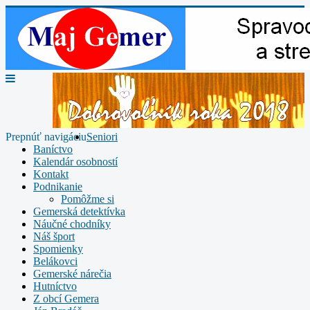
Prepnúť navigáciu
Seniori
Baníctvo
Kalendár osobností
Kontakt
Podnikanie
Pomôžme si
Gemerská detektívka
Náučné chodníky
Náš šport
Spomienky
Belákovci
Gemerské nárečia
Hutníctvo
Z obcí Gemera