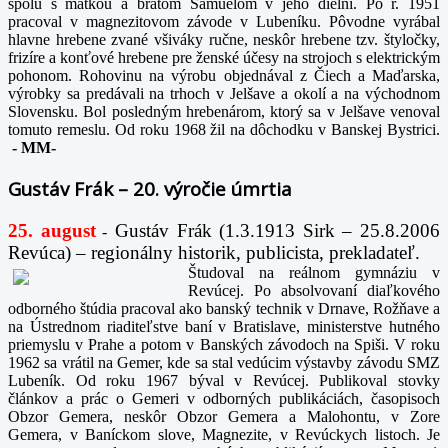
spolu s matkou a bratom Samuelom v jeho dielni. Po r. 1951
pracoval v magnezitovom závode v Lubeníku. Pôvodne vyrábal
hlavne hrebene zvané všiváky ručne, neskôr hrebene tzv. štyločky,
frizíre a konťové hrebene pre ženské účesy na strojoch s elektrickým
pohonom. Rohovinu na výrobu objednával z Čiech a Maďarska,
výrobky sa predávali na trhoch v Jelšave a okolí a na východnom
Slovensku. Bol posledným hrebenárom, ktorý sa v Jelšave venoval
tomuto remeslu. Od roku 1968 žil na dôchodku v Banskej Bystrici.
-
MM-
Gustáv Frák – 20. výročie úmrtia
25. august
Gustáv Frák
(1.3.1913 Sirk – 25.8.2006
-
Revúca) – regionálny historik, publicista, prekladateľ.
Študoval na reálnom gymnáziu v
Revúcej. Po absolvovaní diaľkového
odborného štúdia pracoval ako banský technik v Drnave, Rožňave a
na Ústrednom riaditeľstve baní v Bratislave, ministerstve hutného
priemyslu v Prahe a potom v Banských závodoch na Spiši. V roku
1962 sa vrátil na Gemer, kde sa stal vedúcim výstavby závodu SMZ
Lubeník. Od roku 1967 býval v Revúcej. Publikoval stovky
článkov a prác o Gemeri v odborných publikáciách, časopisoch
Obzor Gemera, neskôr Obzor Gemera a Malohontu, v Zore
Gemera, v Baníckom slove, Magnezite, v Revúckych listoch. Je