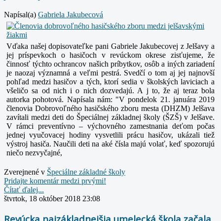
Napísal(a)
Gabriela Jakubecová
Vďaka našej dopisovateľke pani Gabriele Jakubecovej z Jelšavy a
jej príspevkoch o hasičoch v revúckom okrese zisťujeme, že
činnosť týchto ochrancov našich príbytkov, osôb a iných zariadení
je naozaj významná a veľmi pestrá. Svedčí o tom aj jej najnovší
pohľad medzi hasičov a tých, ktorí sedia v školských laviciach a
všeličo sa od nich i o nich dozvedajú. A j to, že aj teraz bola
autorka pohotová. Napísala nám: "V pondelok 21. januára 2019
členovia Dobrovoľného hasičského zboru mesta (DHZM) Jelšava
zavítali medzi deti do Špeciálnej základnej školy (ŠZŠ) v Jelšave.
V rámci preventívno – výchovného zamestnania deťom počas
jednej vyučovacej hodiny vysvetlili prácu hasičov, ukázali tiež
výstroj hasiča. Naučili deti na aké čísla majú volať, keď spozorujú
niečo nezvyčajné,
Zverejnené v
Špeciálne základné školy
Pridajte komentár medzi prvými!
Čítať ďalej...
štvrtok, 18 október 2018 23:08
Revúcka najzákladnejšia umelecká škola začala