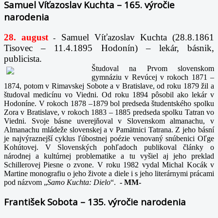
Samuel Víťazoslav Kuchta – 165. výročie
narodenia
28. august
Samuel Víťazoslav Kuchta (28.8.1861
-
Tisovec – 11.4.1895 Hodonín) – lekár, básnik,
publicista.
Študoval na Prvom slovenskom
gymnáziu v Revúcej v rokoch 1871 –
1874, potom v Rimavskej Sobote a v Bratislave, od roku 1879 žil a
študoval medicínu vo Viedni. Od roku 1894 pôsobil ako lekár v
Hodoníne. V rokoch 1878 –1879 bol predseda študentského spolku
Zora v Bratislave, v rokoch 1883 – 1885 predseda spolku Tatran vo
Viedni. Svoje básne uverejňoval v Slovenskom almanachu, v
Almanachu mládeže slovenskej a v Pamätnici Tatrana. Z jeho básní
je najvýraznejší cyklus ľúbostnej poézie venovaný snúbenici Oľge
Kohútovej. V Slovenských pohľadoch publikoval články o
národnej a kultúrnej problematike a tu vyšiel aj jeho preklad
Schillerovej Piesne o zvone. V roku 1982 vydal Michal Kocák v
Martine monografiu o jeho živote a diele i s jeho literárnymi prácami
pod názvom „
Samo Kuchta: Dielo
“.
-
MM-
František Sobota – 135. výročie narodenia