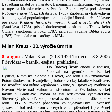
k svadbám priateľov a literátov, k meninám a inštaláciám, veršov pri
nástupe na kňazské miesto v Pezinku. Zbierka vyšla pod názvom
Nábožný zvučný hlas...
(Bratislava, 1783). Zaoberal sa vlastivedným
bádaním, vydal popularizujúcu prácu z dejín Uhorska určenú hlavne
pre školy
Kratičné historické vypsání knížat a králů uherských
(Bratislava, 1786), prispel duchovnými piesňami do Tranovského
Cithary sanctorum z roku 1787, pripravil vydanie
Biblia sacra
(1787). Prekladal z maďarčiny.
-
MM-
Milan Kraus - 20. výročie úmrtia
8. august
Milan Kraus (20.8.1924 Tisovec – 8.8.2006
-
Prievidza) – básnik, esejista, prekladateľ.
Do ľudovej školy chodil v rodisku,
študoval na gymnáziu v Banskej
Bystrici, Rimavskej Sobote a Tisovci, kde roku 1943 zmaturoval.
Potom študoval na Evanjelickej bohosloveckej fakulte v Bratislave.
Po skončení bol krátko kaplánom v Žiline, v Liptovskej Porúbke a
Novom Meste nad Váhom a asistentom na Ev. bohosloveckej
fakulte v Bratislave. Potom sa stal redaktorom vydavateľstva
Slovenský spisovateľ, kde pracoval až do odchodu na dôchodok v
roku 1985. V rokoch pôsobenia vo vydavateľstve Slovenský
spisovateľ bol redaktorom viacerých edícií pôvodnej i preloženej