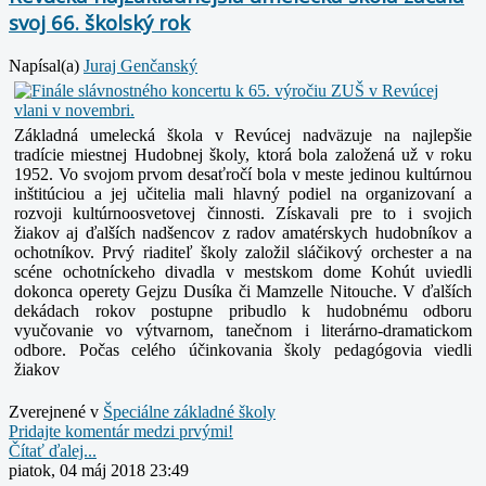
svoj 66. školský rok
Napísal(a)
Juraj Genčanský
Základná umelecká škola v Revúcej nadväzuje na najlepšie
tradície miestnej Hudobnej školy, ktorá bola založená už v roku
1952. Vo svojom prvom desaťročí bola v meste jedinou kultúrnou
inštitúciou a jej učitelia mali hlavný podiel na organizovaní a
rozvoji kultúrnoosvetovej činnosti. Získavali pre to i svojich
žiakov aj ďalších nadšencov z radov amatérskych hudobníkov a
ochotníkov.
Prvý riaditeľ školy založil sláčikový orchester a na
scéne ochotníckeho divadla v mestskom dome Kohút uviedli
dokonca operety Gejzu Dusíka či Mamzelle Nitouche. V ďalších
dekádach rokov postupne pribudlo k hudobnému odboru
vyučovanie vo výtvarnom, tanečnom i literárno-dramatickom
odbore. Počas celého účinkovania školy pedagógovia viedli
žiakov
Zverejnené v
Špeciálne základné školy
Pridajte komentár medzi prvými!
Čítať ďalej...
piatok, 04 máj 2018 23:49