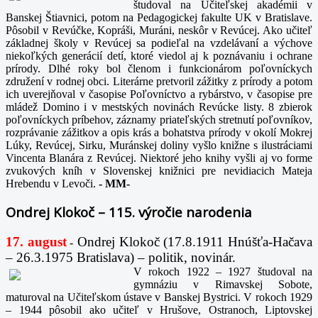
študoval na Učiteľskej akadémii v
Banskej Štiavnici, potom na Pedagogickej fakulte UK v Bratislave.
Pôsobil v Revúčke, Kopráši, Muráni, neskôr v Revúcej. Ako učiteľ
základnej školy v Revúcej sa podieľal na vzdelávaní a výchove
niekoľkých generácií detí, ktoré viedol aj k poznávaniu i ochrane
prírody. Dlhé roky bol členom i funkcionárom poľovníckych
združení v rodnej obci. Literárne pretvoril zážitky z prírody a potom
ich uverejňoval v časopise Poľovníctvo a rybárstvo, v časopise pre
mládež Domino i v mestských novinách Revúcke listy. 8 zbierok
poľovníckych príbehov, záznamy priateľských stretnutí poľovníkov,
rozprávanie zážitkov a opis krás a bohatstva prírody v okolí Mokrej
Lúky, Revúcej, Sirku, Muránskej doliny vyšlo knižne s ilustráciami
Vincenta Blanára z Revúcej. Niektoré jeho knihy vyšli aj vo forme
zvukových kníh v Slovenskej knižnici pre nevidiacich Mateja
Hrebendu v Levoči.
-
MM-
Ondrej Klokoč – 115. výročie narodenia
17. august
Ondrej Klokoč (17.8.1911 Hnúšťa-Hačava
-
– 26.3.1975 Bratislava) – politik, novinár.
V rokoch 1922 – 1927 študoval na
gymnáziu v Rimavskej Sobote,
maturoval na Učiteľskom ústave v Banskej Bystrici. V rokoch 1929
– 1944 pôsobil ako učiteľ v Hrušove, Ostranoch, Liptovskej