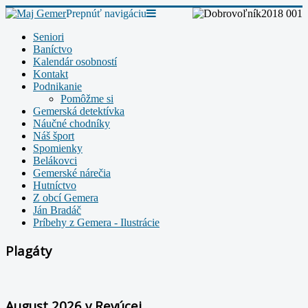
Prepnúť navigáciu
Seniori
Baníctvo
Kalendár osobností
Kontakt
Podnikanie
Pomôžme si
Gemerská detektívka
Náučné chodníky
Náš šport
Spomienky
Belákovci
Gemerské nárečia
Hutníctvo
Z obcí Gemera
Ján Bradáč
Príbehy z Gemera - Ilustrácie
Plagáty
August 2026 v Revúcej