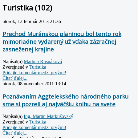
Turistika (102)
utorok, 12 február 2013 21:36
Prechod Muránskou planinou bol tento rok
mimoriadne vydarený už vďaka zázračnej
zasneženej krajine
Napísal(a)
Martina Rusnáková
Zverejnené v
Turistika
Pridajte komentár medzi prvými!
Čítať ďalej...
utorok, 08 november 2011 13:14
Poznávaním Aggtelekského národného parku
sme si pozreli aj najväčšiu knihu na svete
Napísal(a)
Ing. Martin Markušovský
Zverejnené v
Turistika
Pridajte komentár medzi prvými!
Čítať ďalej...