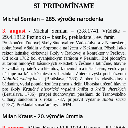
SI PRIPOMÍNAME
Michal Semian – 285. výročie narodenia
3. august
Michal Semian – (3.8.1741 Vrádište –
-
29.4.1812 Pezinok) – básnik, prekladateľ, ev. farár.
Po skončení ľudovej školy študoval vo Vádosfalve a v Nemeskéri,
pokračoval v štúdiu v Soprone a na lýceu v Kežmarku. Pôsobil ako
rektor latinskej cirkevnej školy v Ratkovej a konrektor v Prešove.
Od roku 1782 bol evanjelickým farárom v Pezinku. Bol plodným
autorom mnohých básnických skladieb v češtine a latinčine, hlavne
k svadbám priateľov a literátov, k meninám a inštaláciám, veršov pri
nástupe na kňazské miesto v Pezinku. Zbierka vyšla pod názvom
Nábožný zvučný hlas...
(Bratislava, 1783). Zaoberal sa vlastivedným
bádaním, vydal popularizujúcu prácu z dejín Uhorska určenú hlavne
pre školy
Kratičné historické vypsání knížat a králů uherských
(Bratislava, 1786), prispel duchovnými piesňami do Tranovského
Cithary sanctorum z roku 1787, pripravil vydanie
Biblia sacra
(1787). Prekladal z maďarčiny.
-
MM-
Milan Kraus - 20. výročie úmrtia
8. august
Milan Kraus (20.8.1924 Tisovec – 8.8.2006