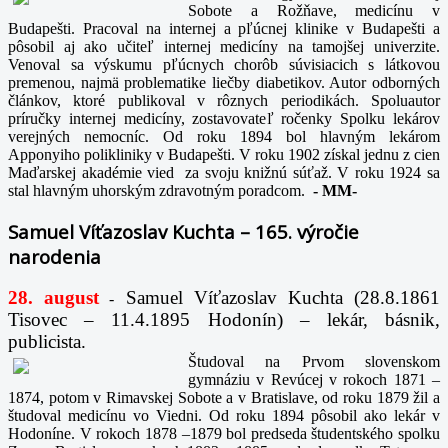
Sobote a Rožňave, medicínu v
Budapešti. Pracoval na internej a pľúcnej klinike v Budapešti a
pôsobil aj ako učiteľ internej medicíny na tamojšej univerzite.
Venoval sa výskumu pľúcnych chorôb súvisiacich s látkovou
premenou, najmä problematike liečby diabetikov. Autor odborných
článkov, ktoré publikoval v rôznych periodikách. Spoluautor
príručky internej medicíny, zostavovateľ ročenky Spolku lekárov
verejných nemocníc. Od roku 1894 bol hlavným lekárom
Apponyiho polikliniky v Budapešti. V roku 1902 získal jednu z cien
Maďarskej akadémie vied za svoju knižnú súťaž. V roku 1924 sa
stal hlavným uhorským zdravotným poradcom.
-
MM-
Samuel Víťazoslav Kuchta – 165. výročie
narodenia
28. august
Samuel Víťazoslav Kuchta (28.8.1861
-
Tisovec – 11.4.1895 Hodonín) – lekár, básnik,
publicista.
Študoval na Prvom slovenskom
gymnáziu v Revúcej v rokoch 1871 –
1874, potom v Rimavskej Sobote a v Bratislave, od roku 1879 žil a
študoval medicínu vo Viedni. Od roku 1894 pôsobil ako lekár v
Hodoníne. V rokoch 1878 –1879 bol predseda študentského spolku