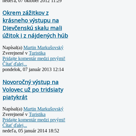
nedeľa, 07 október 2012 11:29
Okrem zážitkov z
krásneho výstupu na
Dievčenskú skalu mali
úžitok i z nájdených húb
Napísal(a)
Martin Markušovský
Zverejnené v
Turistika
Pridajte komentár medzi prvými!
Čítať ďalej...
pondelok, 07 január 2013 12:14
Novoročný výstup na
Volovec už po tridsiaty
piatykrát
Napísal(a)
Martin Markušovský
Zverejnené v
Turistika
Pridajte komentár medzi prvými!
Čítať ďalej...
nedeľa, 05 január 2014 18:52