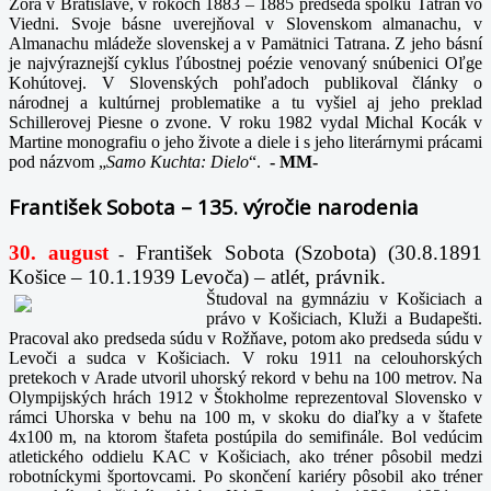
Zora v Bratislave, v rokoch 1883 – 1885 predseda spolku Tatran vo
Viedni. Svoje básne uverejňoval v Slovenskom almanachu, v
Almanachu mládeže slovenskej a v Pamätnici Tatrana. Z jeho básní
je najvýraznejší cyklus ľúbostnej poézie venovaný snúbenici Oľge
Kohútovej. V Slovenských pohľadoch publikoval články o
národnej a kultúrnej problematike a tu vyšiel aj jeho preklad
Schillerovej Piesne o zvone. V roku 1982 vydal Michal Kocák v
Martine monografiu o jeho živote a diele i s jeho literárnymi prácami
pod názvom „
Samo Kuchta: Dielo
“.
-
MM-
František Sobota – 135. výročie narodenia
30. august
František Sobota (Szobota) (30.8.1891
-
Košice – 10.1.1939 Levoča) – atlét, právnik.
Študoval na gymnáziu v Košiciach a
právo v Košiciach, Kluži a Budapešti.
Pracoval ako predseda súdu v Rožňave, potom ako predseda súdu v
Levoči a sudca v Košiciach. V roku 1911 na celouhorských
pretekoch v Arade utvoril uhorský rekord v behu na 100 metrov. Na
Olympijských hrách 1912 v Štokholme reprezentoval Slovensko v
rámci Uhorska v behu na 100 m, v skoku do diaľky a v štafete
4x100 m, na ktorom štafeta postúpila do semifinále. Bol vedúcim
atletického oddielu KAC v Košiciach, ako tréner pôsobil medzi
robotníckymi športovcami. Po skončení kariéry pôsobil ako tréner