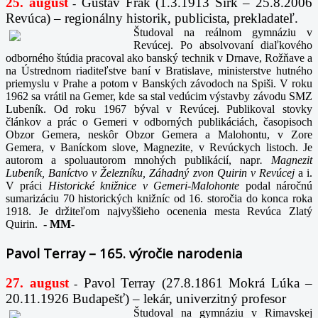
25. august
Gustáv Frák
(1.3.1913 Sirk – 25.8.2006
-
Revúca) – regionálny historik, publicista, prekladateľ.
Študoval na reálnom gymnáziu v
Revúcej. Po absolvovaní diaľkového
odborného štúdia pracoval ako banský technik v Drnave, Rožňave a
na Ústrednom riaditeľstve baní v Bratislave, ministerstve hutného
priemyslu v Prahe a potom v Banských závodoch na Spiši. V roku
1962 sa vrátil na Gemer, kde sa stal vedúcim výstavby závodu SMZ
Lubeník. Od roku 1967 býval v Revúcej. Publikoval stovky
článkov a prác o Gemeri v odborných publikáciách, časopisoch
Obzor Gemera, neskôr Obzor Gemera a Malohontu, v Zore
Gemera, v Baníckom slove, Magnezite, v Revúckych listoch. Je
autorom a spoluautorom mnohých publikácií, napr
. Magnezit
Lubeník, Baníctvo v Železníku, Záhadný zvon Quirin v Revúcej
a i.
V práci
Historické knižnice v Gemeri-Malohonte
podal náročnú
sumarizáciu 70 historických knižníc od 16. storočia do konca roka
1918. Je držiteľom najvyššieho ocenenia mesta Revúca Zlatý
Quirin.
-
MM-
Pavol Terray – 165. výročie narodenia
27. august
Pavol Terray
(27.8.1861 Mokrá Lúka –
-
20.11.1926 Budapešť) – lekár, univerzitný profesor
Študoval na gymnáziu v Rimavskej