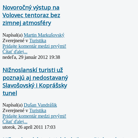
Novoročný výstup na
Volovec tentoraz bez
zimnej atmosféry
Napísal(a)
Martin Markušovský
Zverejnené v
Turistika
Pridajte komentár medzi prvými!
Čítať ďalej...
nedeľa, 29 január 2012 19:38
Nižnoslanskí turisti už
poznajú aj nedostavaný
Slavošovský i Koprášsky
tunel
Napísal(a)
Dušan Vandrášik
Zverejnené v
Turistika
Pridajte komentár medzi prvými!
Čítať ďalej...
utorok, 26 apríl 2011 17:03