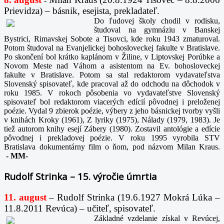
-
Prievidza) – básnik, esejista, prekladateľ.
Do ľudovej školy chodil v rodisku,
študoval na gymnáziu v Banskej
Bystrici, Rimavskej Sobote a Tisovci, kde roku 1943 zmaturoval.
Potom študoval na Evanjelickej bohosloveckej fakulte v Bratislave.
Po skončení bol krátko kaplánom v Žiline, v Liptovskej Porúbke a
Novom Meste nad Váhom a asistentom na Ev. bohosloveckej
fakulte v Bratislave. Potom sa stal redaktorom vydavateľstva
Slovenský spisovateľ, kde pracoval až do odchodu na dôchodok v
roku 1985. V rokoch pôsobenia vo vydavateľstve Slovenský
spisovateľ bol redaktorom viacerých edícií pôvodnej i preloženej
poézie. Vydal 9 zbierok poézie, výbery z jeho básnickej tvorby vyšli
v knihách Kroky (1961), Z lyriky (1975), Nálady (1979, 1983). Je
tiež autorom knihy esejí Zábery (1980). Zostavil antológie a edície
pôvodnej i prekladovej poézie. V roku 1995 vyrobila STV
Bratislava dokumentárny film o ňom, pod názvom Milan Kraus.
-
MM-
Rudolf Strinka – 15. výročie úmrtia
11. august
– Rudolf Strinka (19.6.1927 Mokrá Lúka –
11.8.2011 Revúca) – učiteľ, spisovateľ.
Základné vzdelanie získal v Revúcej,