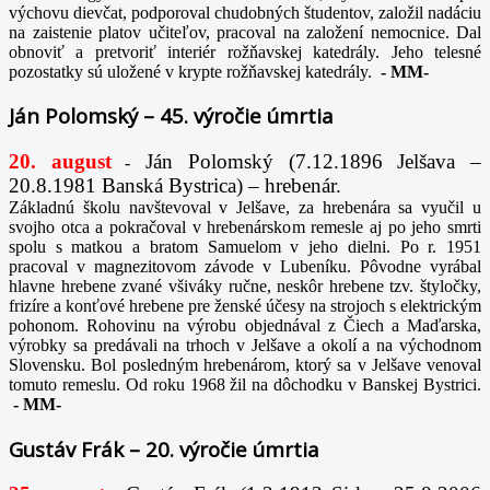
výchovu dievčat, podporoval chudobných študentov, založil nadáciu
na zaistenie platov učiteľov, pracoval na založení nemocnice. Dal
obnoviť a pretvoriť interiér rožňavskej katedrály. Jeho telesné
pozostatky sú uložené v krypte rožňavskej katedrály.
-
MM-
Ján Polomský – 45. výročie úmrtia
20. august
Ján Polomský (7.12.1896 Jelšava –
-
20.8.1981 Banská Bystrica) – hrebenár.
Základnú školu navštevoval v Jelšave, za hrebenára sa vyučil u
svojho otca a pokračoval v hrebenárskom remesle aj po jeho smrti
spolu s matkou a bratom Samuelom v jeho dielni. Po r. 1951
pracoval v magnezitovom závode v Lubeníku. Pôvodne vyrábal
hlavne hrebene zvané všiváky ručne, neskôr hrebene tzv. štyločky,
frizíre a konťové hrebene pre ženské účesy na strojoch s elektrickým
pohonom. Rohovinu na výrobu objednával z Čiech a Maďarska,
výrobky sa predávali na trhoch v Jelšave a okolí a na východnom
Slovensku. Bol posledným hrebenárom, ktorý sa v Jelšave venoval
tomuto remeslu. Od roku 1968 žil na dôchodku v Banskej Bystrici.
-
MM-
Gustáv Frák – 20. výročie úmrtia