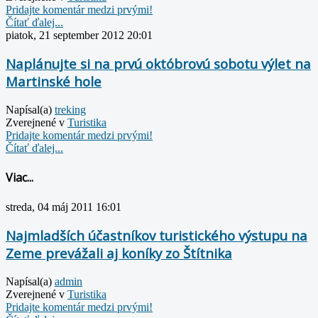
Pridajte komentár medzi prvými!
Čítať ďalej...
piatok, 21 september 2012 20:01
Naplánujte si na prvú októbrovú sobotu výlet na
Martinské hole
Napísal(a)
treking
Zverejnené v
Turistika
Pridajte komentár medzi prvými!
Čítať ďalej...
Viac...
streda, 04 máj 2011 16:01
Najmladších účastníkov turistického výstupu na
Zeme prevážali aj koníky zo Štítnika
Napísal(a)
admin
Zverejnené v
Turistika
Pridajte komentár medzi prvými!