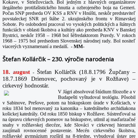
Kokave, v Striežovciach. Bol jedným z hlavných organizátorov
ilegálneho protifašistického hnutia a ozbrojeného boja na Gemeri.
Počas SNP predseda OV KSS a RNV v Hnúšti, neskôr predstaviteľ
povstaleckej SNR pri štábe 2. ukrajinského frontu v Rimavskej
Sobote. Po oslobodení pracoval vo vysokých politických a štátnych
funkciách v oblasti školstva a kultúry ako predseda KNV v Banskej
Bystrici, neskôr 1958 – 1968 bol šéfredaktorom Pravdy. V rokoch
1968 – 1975 bol predsedom Slovenskej národnej rady. Bol nositeľ
viacerých vyznamenaní a medailí.
-
MM-
Štefan Kollárčik – 230. výročie narodenia
18. august
Štefan Kollárčik (18.8.1796 Župčany –
-
18.7.1869 Drienovec, pochovaný je v Rožňave) –
cirkevný hodnostár.
V Jágri absolvoval štúdium filozofie a v
Budapešti vyštudoval teológiu. Pôsobil
v Sabinove, Prešove, potom na biskupskom úrade v Košiciach, v
roku 1834 bol menovaný za kanonika – katedrálneho archidiakona
košickej katedrály. Od roku 1850 biskup v Rožňave. Sústreďoval sa
na úpravu cirkevných pomerov na biskupstve, utlmil aj maďarizačné
snahy v rožňavskej diecéze, kde Slováci v cirkevnej hierarchii
zaujímali rovnocenné postavenie. Mecén cirkevného školstva,
rožňavské gymnázium rozšíril na 8-triedne, vybudoval ústav pre