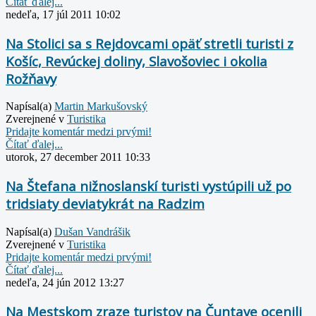
Čítať ďalej...
nedeľa, 17 júl 2011 10:02
Na Stolici sa s Rejdovcami opäť stretli turisti z
Košíc, Revúckej doliny, Slavošoviec i okolia
Rožňavy
Napísal(a)
Martin Markušovský
Zverejnené v
Turistika
Pridajte komentár medzi prvými!
Čítať ďalej...
utorok, 27 december 2011 10:33
Na Štefana nižnoslanskí turisti vystúpili už po
tridsiaty deviatykrát na Radzim
Napísal(a)
Dušan Vandrášik
Zverejnené v
Turistika
Pridajte komentár medzi prvými!
Čítať ďalej...
nedeľa, 24 jún 2012 13:27
Na Mestskom zraze turistov na Čuntave ocenili