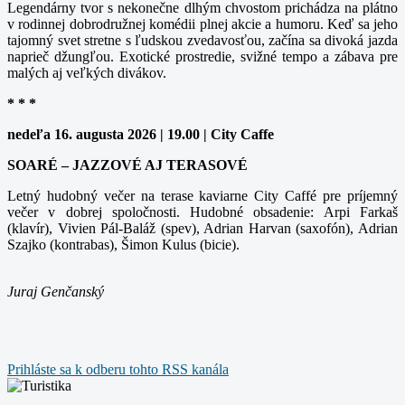
Legendárny tvor s nekonečne dlhým chvostom prichádza na plátno
v rodinnej dobrodružnej komédii plnej akcie a humoru. Keď sa jeho
tajomný svet stretne s ľudskou zvedavosťou, začína sa divoká jazda
naprieč džungľou. Exotické prostredie, svižné tempo a zábava pre
malých aj veľkých divákov.
* * *
nedeľa 16. augusta 2026 | 19.00 | City Caffe
SOARÉ – JAZZOVÉ AJ TERASOVÉ
Letný hudobný večer na terase kaviarne City Caffé pre príjemný
večer v dobrej spoločnosti. Hudobné obsadenie: Arpi Farkaš
(klavír), Vivien Pál-Baláž (spev), Adrian Harvan (saxofón), Adrian
Szajko (kontrabas), Šimon Kulus (bicie).
Juraj Genčanský
Prihláste sa k odberu tohto RSS kanála