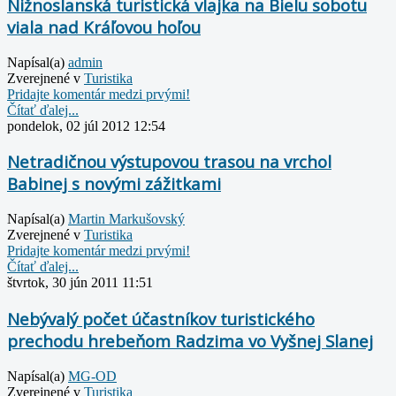
Nižnoslanská turistická vlajka na Bielu sobotu
viala nad Kráľovou hoľou
Napísal(a)
admin
Zverejnené v
Turistika
Pridajte komentár medzi prvými!
Čítať ďalej...
pondelok, 02 júl 2012 12:54
Netradičnou výstupovou trasou na vrchol
Babinej s novými zážitkami
Napísal(a)
Martin Markušovský
Zverejnené v
Turistika
Pridajte komentár medzi prvými!
Čítať ďalej...
štvrtok, 30 jún 2011 11:51
Nebývalý počet účastníkov turistického
prechodu hrebeňom Radzima vo Vyšnej Slanej
Napísal(a)
MG-OD
Zverejnené v
Turistika