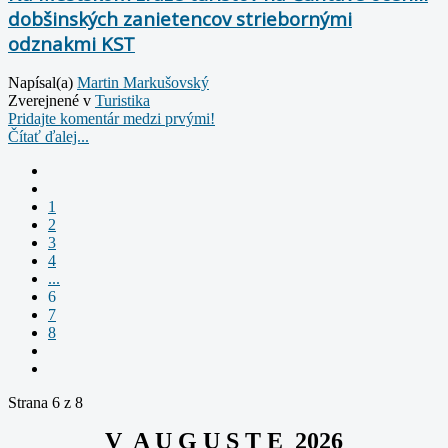
dobšinských zanietencov striebornými
odznakmi KST
Napísal(a)
Martin Markušovský
Zverejnené v
Turistika
Pridajte komentár medzi prvými!
Čítať ďalej...
1
2
3
4
...
6
7
8
Strana 6 z 8
V A U G U S T E 2026