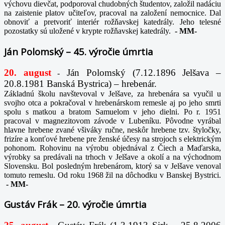
výchovu dievčat, podporoval chudobných študentov, založil nadáciu
na zaistenie platov učiteľov, pracoval na založení nemocnice. Dal
obnoviť a pretvoriť interiér rožňavskej katedrály. Jeho telesné
pozostatky sú uložené v krypte rožňavskej katedrály.
-
MM-
Ján Polomský – 45. výročie úmrtia
20. august
Ján Polomský (7.12.1896 Jelšava –
-
20.8.1981 Banská Bystrica) – hrebenár.
Základnú školu navštevoval v Jelšave, za hrebenára sa vyučil u
svojho otca a pokračoval v hrebenárskom remesle aj po jeho smrti
spolu s matkou a bratom Samuelom v jeho dielni. Po r. 1951
pracoval v magnezitovom závode v Lubeníku. Pôvodne vyrábal
hlavne hrebene zvané všiváky ručne, neskôr hrebene tzv. štyločky,
frizíre a konťové hrebene pre ženské účesy na strojoch s elektrickým
pohonom. Rohovinu na výrobu objednával z Čiech a Maďarska,
výrobky sa predávali na trhoch v Jelšave a okolí a na východnom
Slovensku. Bol posledným hrebenárom, ktorý sa v Jelšave venoval
tomuto remeslu. Od roku 1968 žil na dôchodku v Banskej Bystrici.
-
MM-
Gustáv Frák – 20. výročie úmrtia