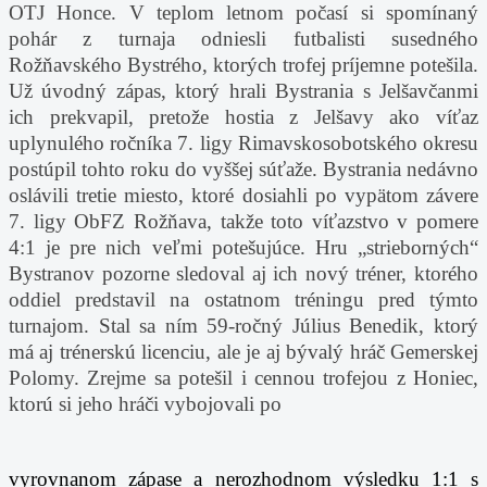
OTJ Honce. V teplom letnom počasí si spomínaný
pohár z turnaja odniesli futbalisti susedného
Rožňavského Bystrého, ktorých trofej príjemne potešila.
Už úvodný zápas, ktorý hrali Bystrania s Jelšavčanmi
ich prekvapil, pretože hostia z Jelšavy ako víťaz
uplynulého ročníka 7. ligy Rimavskosobotského okresu
postúpil tohto roku do vyššej súťaže. Bystrania nedávno
oslávili tretie miesto, ktoré dosiahli po vypätom závere
7. ligy ObFZ Rožňava, takže toto víťazstvo v pomere
4:1 je pre nich veľmi potešujúce. Hru „strieborných“
Bystranov pozorne sledoval aj ich nový tréner, ktorého
oddiel predstavil na ostatnom tréningu pred týmto
turnajom. Stal sa ním 59-ročný Július Benedik, ktorý
má aj trénerskú licenciu, ale je aj bývalý hráč Gemerskej
Polomy. Zrejme sa potešil i cennou trofejou z Honiec,
ktorú si jeho hráči vybojovali po
vyrovnanom
zápase a nerozhodnom výsledku 1:1 s