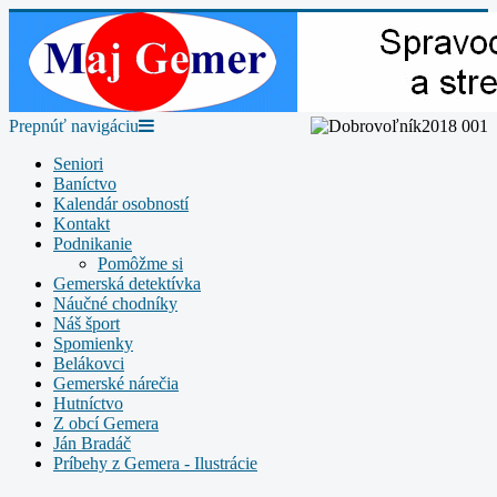
Prepnúť navigáciu
Seniori
Baníctvo
Kalendár osobností
Kontakt
Podnikanie
Pomôžme si
Gemerská detektívka
Náučné chodníky
Náš šport
Spomienky
Belákovci
Gemerské nárečia
Hutníctvo
Z obcí Gemera
Ján Bradáč
Príbehy z Gemera - Ilustrácie