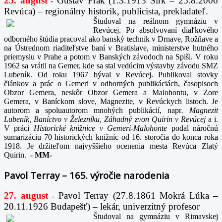
25. august
Gustáv Frák
(1.3.1913 Sirk – 25.8.2006
-
Revúca) – regionálny historik, publicista, prekladateľ.
Študoval na reálnom gymnáziu v
Revúcej. Po absolvovaní diaľkového
odborného štúdia pracoval ako banský technik v Drnave, Rožňave a
na Ústrednom riaditeľstve baní v Bratislave, ministerstve hutného
priemyslu v Prahe a potom v Banských závodoch na Spiši. V roku
1962 sa vrátil na Gemer, kde sa stal vedúcim výstavby závodu SMZ
Lubeník. Od roku 1967 býval v Revúcej. Publikoval stovky
článkov a prác o Gemeri v odborných publikáciách, časopisoch
Obzor Gemera, neskôr Obzor Gemera a Malohontu, v Zore
Gemera, v Baníckom slove, Magnezite, v Revúckych listoch. Je
autorom a spoluautorom mnohých publikácií, napr
. Magnezit
Lubeník, Baníctvo v Železníku, Záhadný zvon Quirin v Revúcej
a i.
V práci
Historické knižnice v Gemeri-Malohonte
podal náročnú
sumarizáciu 70 historických knižníc od 16. storočia do konca roka
1918. Je držiteľom najvyššieho ocenenia mesta Revúca Zlatý
Quirin.
-
MM-
Pavol Terray – 165. výročie narodenia
27. august
Pavol Terray
(27.8.1861 Mokrá Lúka –
-
20.11.1926 Budapešť) – lekár, univerzitný profesor
Študoval na gymnáziu v Rimavskej