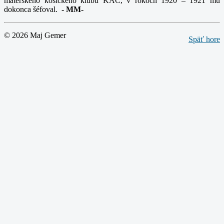
materského košického klubu KAC, v rokoch 1920 – 1921 mu
dokonca šéfoval.
-
MM-
© 2026 Maj Gemer
Späť hore