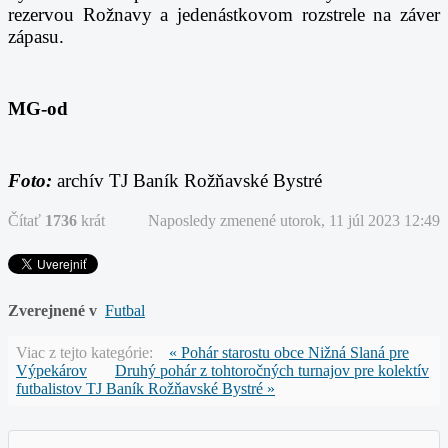
rezervou Rožnavy a jedenástkovom rozstrele na záver
zápasu.
MG-od
Foto:
archív TJ Baník Rožňavské Bystré
Čítať
1736
krát
Naposledy zmenené utorok, 11 júl 2023 12:49
Zverejnené v
Futbal
Viac z tejto kategórie:
« Pohár starostu obce Nižná Slaná pre
Výpekárov
Druhý pohár z tohtoročných turnajov pre kolektív
futbalistov TJ Baník Rožňavské Bystré »