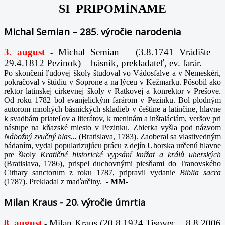
SI PRIPOMÍNAME
Michal Semian – 285. výročie narodenia
3. august
Michal Semian – (3.8.1741 Vrádište –
-
29.4.1812 Pezinok) – básnik, prekladateľ, ev. farár.
Po skončení ľudovej školy študoval vo Vádosfalve a v Nemeskéri,
pokračoval v štúdiu v Soprone a na lýceu v Kežmarku. Pôsobil ako
rektor latinskej cirkevnej školy v Ratkovej a konrektor v Prešove.
Od roku 1782 bol evanjelickým farárom v Pezinku. Bol plodným
autorom mnohých básnických skladieb v češtine a latinčine, hlavne
k svadbám priateľov a literátov, k meninám a inštaláciám, veršov pri
nástupe na kňazské miesto v Pezinku. Zbierka vyšla pod názvom
Nábožný zvučný hlas...
(Bratislava, 1783). Zaoberal sa vlastivedným
bádaním, vydal popularizujúcu prácu z dejín Uhorska určenú hlavne
pre školy
Kratičné historické vypsání knížat a králů uherských
(Bratislava, 1786), prispel duchovnými piesňami do Tranovského
Cithary sanctorum z roku 1787, pripravil vydanie
Biblia sacra
(1787). Prekladal z maďarčiny.
-
MM-
Milan Kraus - 20. výročie úmrtia
8. august
Milan Kraus (20.8.1924 Tisovec – 8.8.2006
-