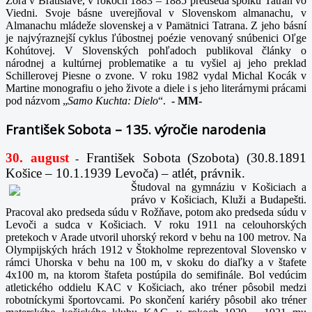
Zora v Bratislave, v rokoch 1883 – 1885 predseda spolku Tatran vo
Viedni. Svoje básne uverejňoval v Slovenskom almanachu, v
Almanachu mládeže slovenskej a v Pamätnici Tatrana. Z jeho básní
je najvýraznejší cyklus ľúbostnej poézie venovaný snúbenici Oľge
Kohútovej. V Slovenských pohľadoch publikoval články o
národnej a kultúrnej problematike a tu vyšiel aj jeho preklad
Schillerovej Piesne o zvone. V roku 1982 vydal Michal Kocák v
Martine monografiu o jeho živote a diele i s jeho literárnymi prácami
pod názvom „
Samo Kuchta: Dielo
“.
-
MM-
František Sobota – 135. výročie narodenia
30. august
František Sobota (Szobota) (30.8.1891
-
Košice – 10.1.1939 Levoča) – atlét, právnik.
Študoval na gymnáziu v Košiciach a
právo v Košiciach, Kluži a Budapešti.
Pracoval ako predseda súdu v Rožňave, potom ako predseda súdu v
Levoči a sudca v Košiciach. V roku 1911 na celouhorských
pretekoch v Arade utvoril uhorský rekord v behu na 100 metrov. Na
Olympijských hrách 1912 v Štokholme reprezentoval Slovensko v
rámci Uhorska v behu na 100 m, v skoku do diaľky a v štafete
4x100 m, na ktorom štafeta postúpila do semifinále. Bol vedúcim
atletického oddielu KAC v Košiciach, ako tréner pôsobil medzi
robotníckymi športovcami. Po skončení kariéry pôsobil ako tréner