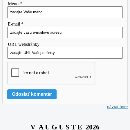
Meno *
E-mail *
URL webstránky
návrat hore
V A U G U S T E 2026