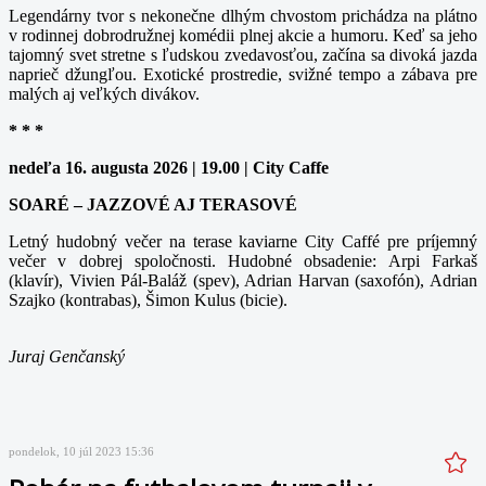
Legendárny tvor s nekonečne dlhým chvostom prichádza na plátno
v rodinnej dobrodružnej komédii plnej akcie a humoru. Keď sa jeho
tajomný svet stretne s ľudskou zvedavosťou, začína sa divoká jazda
naprieč džungľou. Exotické prostredie, svižné tempo a zábava pre
malých aj veľkých divákov.
* * *
nedeľa 16. augusta 2026 | 19.00 | City Caffe
SOARÉ – JAZZOVÉ AJ TERASOVÉ
Letný hudobný večer na terase kaviarne City Caffé pre príjemný
večer v dobrej spoločnosti. Hudobné obsadenie: Arpi Farkaš
(klavír), Vivien Pál-Baláž (spev), Adrian Harvan (saxofón), Adrian
Szajko (kontrabas), Šimon Kulus (bicie).
Juraj Genčanský
pondelok, 10 júl 2023 15:36