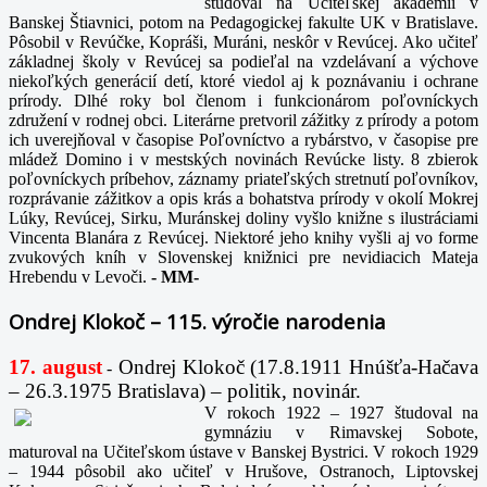
študoval na Učiteľskej akadémii v
Banskej Štiavnici, potom na Pedagogickej fakulte UK v Bratislave.
Pôsobil v Revúčke, Kopráši, Muráni, neskôr v Revúcej. Ako učiteľ
základnej školy v Revúcej sa podieľal na vzdelávaní a výchove
niekoľkých generácií detí, ktoré viedol aj k poznávaniu i ochrane
prírody. Dlhé roky bol členom i funkcionárom poľovníckych
združení v rodnej obci. Literárne pretvoril zážitky z prírody a potom
ich uverejňoval v časopise Poľovníctvo a rybárstvo, v časopise pre
mládež Domino i v mestských novinách Revúcke listy. 8 zbierok
poľovníckych príbehov, záznamy priateľských stretnutí poľovníkov,
rozprávanie zážitkov a opis krás a bohatstva prírody v okolí Mokrej
Lúky, Revúcej, Sirku, Muránskej doliny vyšlo knižne s ilustráciami
Vincenta Blanára z Revúcej. Niektoré jeho knihy vyšli aj vo forme
zvukových kníh v Slovenskej knižnici pre nevidiacich Mateja
Hrebendu v Levoči.
-
MM-
Ondrej Klokoč – 115. výročie narodenia
17. august
Ondrej Klokoč (17.8.1911 Hnúšťa-Hačava
-
– 26.3.1975 Bratislava) – politik, novinár.
V rokoch 1922 – 1927 študoval na
gymnáziu v Rimavskej Sobote,
maturoval na Učiteľskom ústave v Banskej Bystrici. V rokoch 1929
– 1944 pôsobil ako učiteľ v Hrušove, Ostranoch, Liptovskej