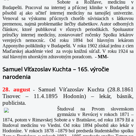
Sobote a Rožňave, medicínu v
Budapešti. Pracoval na internej a pľúcnej klinike v Budapešti a
pôsobil aj ako učiteľ internej medicíny na tamojšej univerzite.
Venoval sa výskumu pľúcnych chorôb súvisiacich s látkovou
premenou, najmä problematike liečby diabetikov. Autor odborných
článkov, ktoré publikoval v rôznych periodikách. Spoluautor
príručky internej medicíny, zostavovateľ ročenky Spolku lekárov
verejných nemocníc. Od roku 1894 bol hlavným lekárom
Apponyiho polikliniky v Budapešti. V roku 1902 získal jednu z cien
Maďarskej akadémie vied za svoju knižnú súťaž. V roku 1924 sa
stal hlavným uhorským zdravotným poradcom.
-
MM-
Samuel Víťazoslav Kuchta – 165. výročie
narodenia
28. august
Samuel Víťazoslav Kuchta (28.8.1861
-
Tisovec – 11.4.1895 Hodonín) – lekár, básnik,
publicista.
Študoval na Prvom slovenskom
gymnáziu v Revúcej v rokoch 1871 –
1874, potom v Rimavskej Sobote a v Bratislave, od roku 1879 žil a
študoval medicínu vo Viedni. Od roku 1894 pôsobil ako lekár v
Hodoníne. V rokoch 1878 –1879 bol predseda študentského spolku