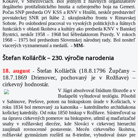
Kokave, v Striežovciach. Bol jedným z hlavných organizátorov
ilegálneho protifašistického hnutia a ozbrojeného boja na Gemeri.
Počas SNP predseda OV KSS a RNV v Hnúšti, neskôr predstaviteľ
povstaleckej SNR pri štábe 2. ukrajinského frontu v Rimavskej
Sobote. Po oslobodení pracoval vo vysokých politických a štátnych
funkciách v oblasti školstva a kultúry ako predseda KNV v Banskej
Bystrici, neskôr 1958 – 1968 bol šéfredaktorom Pravdy. V rokoch
1968 – 1975 bol predsedom Slovenskej národnej rady. Bol nositeľ
viacerých vyznamenaní a medailí.
-
MM-
Štefan Kollárčik – 230. výročie narodenia
18. august
Štefan Kollárčik (18.8.1796 Župčany –
-
18.7.1869 Drienovec, pochovaný je v Rožňave) –
cirkevný hodnostár.
V Jágri absolvoval štúdium filozofie a v
Budapešti vyštudoval teológiu. Pôsobil
v Sabinove, Prešove, potom na biskupskom úrade v Košiciach, v
roku 1834 bol menovaný za kanonika – katedrálneho archidiakona
košickej katedrály. Od roku 1850 biskup v Rožňave. Sústreďoval sa
na úpravu cirkevných pomerov na biskupstve, utlmil aj maďarizačné
snahy v rožňavskej diecéze, kde Slováci v cirkevnej hierarchii
zaujímali rovnocenné postavenie. Mecén cirkevného školstva,
rožňavské gymnázium rozšíril na 8-triedne, vybudoval ústav pre