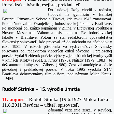
Prievidza) – básnik, esejista, prekladateľ.
Do ľudovej školy chodil v rodisku,
študoval na gymnáziu v Banskej
Bystrici, Rimavskej Sobote a Tisovci, kde roku 1943 zmaturoval.
Potom študoval na Evanjelickej bohosloveckej fakulte v Bratislave.
Po skončení bol krátko kaplánom v Žiline, v Liptovskej Porúbke a
Novom Meste nad Váhom a asistentom na Ev. bohosloveckej
fakulte v Bratislave. Potom sa stal redaktorom vydavateľstva
Slovenský spisovateľ, kde pracoval až do odchodu na dôchodok v
roku 1985. V rokoch pôsobenia vo vydavateľstve Slovenský
spisovateľ bol redaktorom viacerých edícií pôvodnej i preloženej
poézie. Vydal 9 zbierok poézie, výbery z jeho básnickej tvorby vyšli
v knihách Kroky (1961), Z lyriky (1975), Nálady (1979, 1983). Je
tiež autorom knihy esejí Zábery (1980). Zostavil antológie a edície
pôvodnej i prekladovej poézie. V roku 1995 vyrobila STV
Bratislava dokumentárny film o ňom, pod názvom Milan Kraus.
-
MM-
Rudolf Strinka – 15. výročie úmrtia
11. august
– Rudolf Strinka (19.6.1927 Mokrá Lúka –
11.8.2011 Revúca) – učiteľ, spisovateľ.
Základné vzdelanie získal v Revúcej,