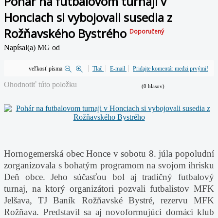
Pohár na futbalovom turnaji v
Honciach si vybojovali susedia z
Rožňavského Bystrého
Doporučený
Napísal(a) MG od
veľkosť písma
Tlač
E-mail
Pridajte komentár medzi prvými!
Ohodnotiť túto položku
(0 hlasov)
Hornogemerská obec Honce v sobotu 8. júla popoludní
zorganizovala s bohatým programom
na svojom ihrisku
Deň obce. Jeho súčasťou bol aj tradičný futbalový
turnaj, na ktorý organizátori pozvali futbalistov MFK
Jelšava, TJ Baník Rožňavské Bystré, rezervu MFK
Rožňava. Predstavil sa aj novoformujúci domáci klub