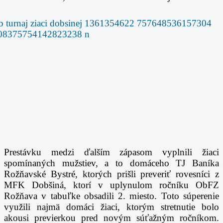
Prestávku medzi ďalším zápasom vyplnili žiaci
spomínaných mužstiev, a to domáceho TJ Baníka
Rožňavské Bystré, ktorých prišli preveriť rovesníci z
MFK Dobšiná, ktorí v uplynulom ročníku ObFZ
Rožňava v tabuľke obsadili 2. miesto. Toto súperenie
využili najmä domáci žiaci, ktorým stretnutie bolo
akousi previerkou pred novým súťažným ročníkom.