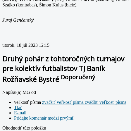
Szajko (kontrabas), Šimon Kulus (bicie).
Juraj Genčanský
utorok, 18 júl 2023 12:15
Druhý pohár z tohtoročných turnajov
pre kolektív futbalistov TJ Baník
Doporučený
Rožňavské Bystré
Napísal(a) MG od
veľkosť písma
zväčšiť veľkosť písma
zväčšiť veľkosť písma
Tlač
E-mail
Pridajte komentár medzi prvými!
Ohodnotiť túto položku