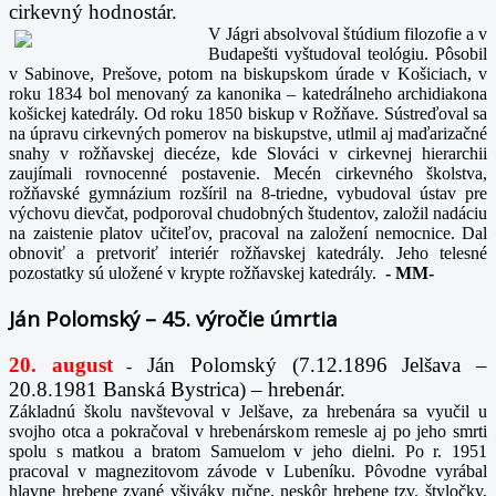
cirkevný hodnostár.
V Jágri absolvoval štúdium filozofie a v
Budapešti vyštudoval teológiu. Pôsobil
v Sabinove, Prešove, potom na biskupskom úrade v Košiciach, v
roku 1834 bol menovaný za kanonika – katedrálneho archidiakona
košickej katedrály. Od roku 1850 biskup v Rožňave. Sústreďoval sa
na úpravu cirkevných pomerov na biskupstve, utlmil aj maďarizačné
snahy v rožňavskej diecéze, kde Slováci v cirkevnej hierarchii
zaujímali rovnocenné postavenie. Mecén cirkevného školstva,
rožňavské gymnázium rozšíril na 8-triedne, vybudoval ústav pre
výchovu dievčat, podporoval chudobných študentov, založil nadáciu
na zaistenie platov učiteľov, pracoval na založení nemocnice. Dal
obnoviť a pretvoriť interiér rožňavskej katedrály. Jeho telesné
pozostatky sú uložené v krypte rožňavskej katedrály.
-
MM-
Ján Polomský – 45. výročie úmrtia
20. august
Ján Polomský (7.12.1896 Jelšava –
-
20.8.1981 Banská Bystrica) – hrebenár.
Základnú školu navštevoval v Jelšave, za hrebenára sa vyučil u
svojho otca a pokračoval v hrebenárskom remesle aj po jeho smrti
spolu s matkou a bratom Samuelom v jeho dielni. Po r. 1951
pracoval v magnezitovom závode v Lubeníku. Pôvodne vyrábal
hlavne hrebene zvané všiváky ručne, neskôr hrebene tzv. štyločky,