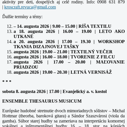
aktivity pre deti, dospelých aj celé rodiny. Info: 0908 631 879
|
Ďalšie termíny a témy:
– 14. augusta 2026 | 9.00 – 15.00 | RÍŠA TEXTILU
a 18. augusta 2026 | 16.00 – 19.00 | LETO AKO
UTKANÉ
a 20. augusta 2026 | 17.00 – 19.30 | WORKSHOP
TKANIA DIZAJNOVEJ TAŠKY
augusta 2026 | 19.00 – 21.00 | TEXTILNÝ VEČER
augusta 2026 | 16.00 – 18.00 | TVORENIE Z FILCU
augusta 2026 | 17.00 – 20.00 | MAĽOVANIE
PRIADZOU
augusta 2026 | 19.00 – 20.30 | LETNÁ VERNISÁŽ
* * *
sobota 8. augusta 2026 | 17.00 | Evanjelický a. v. kostol
ENSEMBLE THESAURUS MUSICUM
Európske hudobné stretnutie dvoch mimoriadnych sólistov – Michal
Hottmar (theorba, baroková gitara) a Sándor Szaszvárosi (viola da
gamba). Súbor starej hudby sa zameriava na interpretáciu komornej
vokálnej a inštrumentálnej hudby 16. – 18. stor. na kópiách