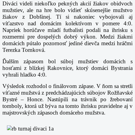
Diváci videli niekoľko pekných akcií žiakov obidvoch
mužstiev, ale na hre bolo vidieť skúsenejšie mužstvo
žiakov z Dobšinej. Tí si nakoniec vybojovali aj
víťazstvo nad domácim kolektívom v pomere 4:0.
Napriek horúčave mladí futbalisti podali na ihrisku s
rozmermi pre dospelých dobrý výkon. Medzi žiakmi
domácich pútalo pozornosť jediné dievča medzi hráčmi
Terezka Tomková.
Ďalším zápasom bol súboj mužstiev domácich s
hosťami z blízkej Rakovnice, ktorý domáci Bystrania
vyhrali hladko 4:0.
Výsledok rozhodol o finálovom zápase. V ňom sa stretli
víťazné mužstvá z predchádzajúcich súbojov Rožňavské
Bystré – Honce. Nastúpili na trávnik po žrebovaní
tomboly, ktorá už býva na tomto ihrisku pravidelne aj v
majstrovských zápasoch domáceho mužstva.