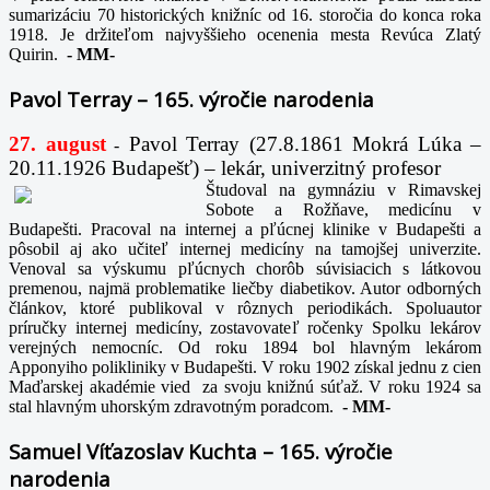
sumarizáciu 70 historických knižníc od 16. storočia do konca roka
1918. Je držiteľom najvyššieho ocenenia mesta Revúca Zlatý
Quirin.
-
MM-
Pavol Terray – 165. výročie narodenia
27. august
Pavol Terray
(27.8.1861 Mokrá Lúka –
-
20.11.1926 Budapešť) – lekár, univerzitný profesor
Študoval na gymnáziu v Rimavskej
Sobote a Rožňave, medicínu v
Budapešti. Pracoval na internej a pľúcnej klinike v Budapešti a
pôsobil aj ako učiteľ internej medicíny na tamojšej univerzite.
Venoval sa výskumu pľúcnych chorôb súvisiacich s látkovou
premenou, najmä problematike liečby diabetikov. Autor odborných
článkov, ktoré publikoval v rôznych periodikách. Spoluautor
príručky internej medicíny, zostavovateľ ročenky Spolku lekárov
verejných nemocníc. Od roku 1894 bol hlavným lekárom
Apponyiho polikliniky v Budapešti. V roku 1902 získal jednu z cien
Maďarskej akadémie vied za svoju knižnú súťaž. V roku 1924 sa
stal hlavným uhorským zdravotným poradcom.
-
MM-
Samuel Víťazoslav Kuchta – 165. výročie
narodenia