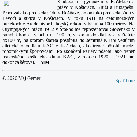
Študoval na gymnáziu v Košiciach a
právo v Košiciach, Kluži a Budapešti.
Pracoval ako predseda súdu v Rožňave, potom ako predseda súdu v
Levoči a sudca v Košiciach. V roku 1911 na celouhorských
pretekoch v Arade utvoril uhorský rekord v behu na 100 metrov. Na
Olympijských hrách 1912 v Štokholme reprezentoval Slovensko v
rámci Uhorska v behu na 100 m, v skoku do diaľky a v štafete
4x100 m, na ktorom štafeta postúpila do semifinále. Bol vedúcim
atletického oddielu KAC v Košiciach, ako tréner pôsobil medzi
robotníckymi športovcami. Po skončení kariéry pôsobil ako tréner
materského košického klubu KAC, v rokoch 1920 – 1921 mu
dokonca šéfoval.
-
MM-
© 2026 Maj Gemer
Späť hore