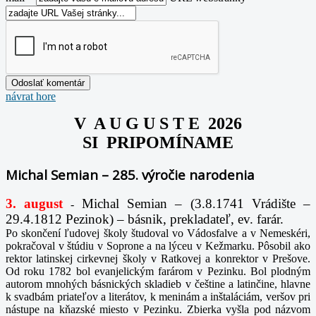
návrat hore
V A U G U S T E 2026
SI PRIPOMÍNAME
Michal Semian – 285. výročie narodenia
3. august
Michal Semian – (3.8.1741 Vrádište –
-
29.4.1812 Pezinok) – básnik, prekladateľ, ev. farár.
Po skončení ľudovej školy študoval vo Vádosfalve a v Nemeskéri,
pokračoval v štúdiu v Soprone a na lýceu v Kežmarku. Pôsobil ako
rektor latinskej cirkevnej školy v Ratkovej a konrektor v Prešove.
Od roku 1782 bol evanjelickým farárom v Pezinku. Bol plodným
autorom mnohých básnických skladieb v češtine a latinčine, hlavne
k svadbám priateľov a literátov, k meninám a inštaláciám, veršov pri
nástupe na kňazské miesto v Pezinku. Zbierka vyšla pod názvom