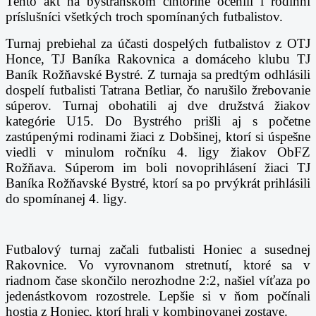
Tento akt na bystranskom cintoríne ocenili i rodinní
príslušníci všetkých troch spomínaných futbalistov.
Turnaj prebiehal za účasti dospelých futbalistov z OTJ
Honce, TJ Baníka Rakovnica a domáceho klubu TJ
Baník Rožňavské Bystré. Z turnaja sa predtým odhlásili
dospelí futbalisti Tatrana Betliar, čo narušilo žrebovanie
súperov. Turnaj obohatili aj dve družstvá žiakov
kategórie U15. Do Bystrého prišli aj s početne
zastúpenými rodinami žiaci z Dobšinej, ktorí si úspešne
viedli v minulom ročníku 4. ligy žiakov ObFZ
Rožňava. Súperom im boli novoprihlásení žiaci TJ
Baníka Rožňavské Bystré, ktorí sa po prvýkrát prihlásili
do spomínanej 4. ligy.
Futbalový turnaj začali futbalisti Honiec a susednej
Rakovnice. Vo vyrovnanom stretnutí, ktoré sa v
riadnom čase skončilo nerozhodne 2:2, našiel víťaza po
jedenástkovom rozostrele. Lepšie si v ňom počínali
hostia z Honiec, ktorí hrali v kombinovanej zostave.