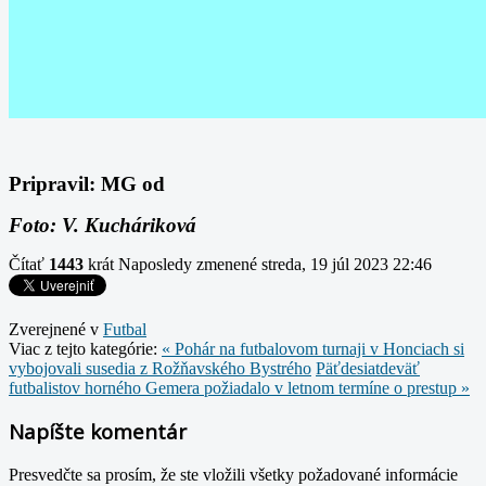
Pripravil: MG od
Foto: V. Kucháriková
Čítať
1443
krát
Naposledy zmenené streda, 19 júl 2023 22:46
Zverejnené v
Futbal
Viac z tejto kategórie:
« Pohár na futbalovom turnaji v Honciach si
vybojovali susedia z Rožňavského Bystrého
Päťdesiatdeväť
futbalistov horného Gemera požiadalo v letnom termíne o prestup »
Napíšte komentár
Presvedčte sa prosím, že ste vložili všetky požadované informácie