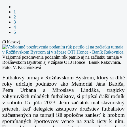
1
2
3
4
5
(0 hlasov)
Vzájomné pozdravenia podaním rúk patrilo aj na začiatku turnaja v
Rožňavskom Bystrom aj v zápase OTJ Honce - Baník Rakovnica.
Foto: V. Kucháriková
Futbalový turnaj v Rožňavskom Bystrom, ktorý si dlhé
roky udržuje podnázov ako Memoriál Jána Babiča,
Petra Urbana a Miroslava Lindáka,
tragicky
zahynuvších mladých futbalistov,
si pripísal ďalší ročník
v sobotu 15. júla 2023. Jeho začiatok mal slávnostný
priebeh, keď delegácie zástupcov družstiev futbalistov
zúčastnených na turnaji išli spoločne zaniesť k hrobom
spomínaných športovcov vence na znak úcty k nim.