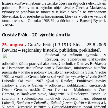
frizíre a konťové hrebene pre ženské účesy na strojoch s elektrickým
pohonom. Rohovinu na výrobu objednával z Čiech a Maďarska,
výrobky sa predávali na trhoch v Jelšave a okolí a na východnom
Slovensku. Bol posledným hrebenárom, ktorý sa v Jelšave venoval
tomuto remeslu. Od roku 1968 žil na dôchodku v Banskej Bystrici.
-
MM-
Gustáv Frák – 20. výročie úmrtia
25. august
Gustáv Frák
(1.3.1913 Sirk – 25.8.2006
-
Revúca) – regionálny historik, publicista, prekladateľ.
Študoval na reálnom gymnáziu v
Revúcej. Po absolvovaní diaľkového
odborného štúdia pracoval ako banský technik v Drnave, Rožňave a
na Ústrednom riaditeľstve baní v Bratislave, ministerstve hutného
priemyslu v Prahe a potom v Banských závodoch na Spiši. V roku
1962 sa vrátil na Gemer, kde sa stal vedúcim výstavby závodu SMZ
Lubeník. Od roku 1967 býval v Revúcej. Publikoval stovky
článkov a prác o Gemeri v odborných publikáciách, časopisoch
Obzor Gemera, neskôr Obzor Gemera a Malohontu, v Zore
Gemera, v Baníckom slove, Magnezite, v Revúckych listoch. Je
autorom a spoluautorom mnohých publikácií, napr
. Magnezit
Lubeník, Baníctvo v Železníku, Záhadný zvon Quirin v Revúcej
a i.
V práci
Historické knižnice v Gemeri-Malohonte
podal náročnú