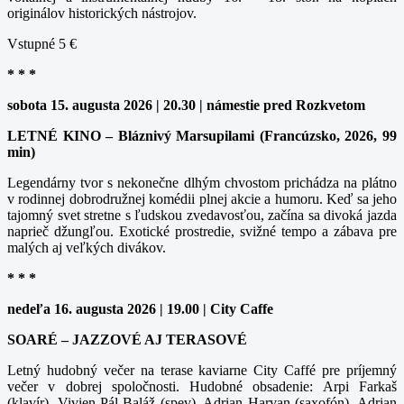
originálov historických nástrojov.
Vstupné 5 €
* * *
sobota 15. augusta 2026 | 20.30 | námestie pred Rozkvetom
LETNÉ KINO – Bláznivý Marsupilami (Francúzsko, 2026, 99
min)
Legendárny tvor s nekonečne dlhým chvostom prichádza na plátno
v rodinnej dobrodružnej komédii plnej akcie a humoru. Keď sa jeho
tajomný svet stretne s ľudskou zvedavosťou, začína sa divoká jazda
naprieč džungľou. Exotické prostredie, svižné tempo a zábava pre
malých aj veľkých divákov.
* * *
nedeľa 16. augusta 2026 | 19.00 | City Caffe
SOARÉ – JAZZOVÉ AJ TERASOVÉ
Letný hudobný večer na terase kaviarne City Caffé pre príjemný
večer v dobrej spoločnosti. Hudobné obsadenie: Arpi Farkaš
(klavír), Vivien Pál-Baláž (spev), Adrian Harvan (saxofón), Adrian