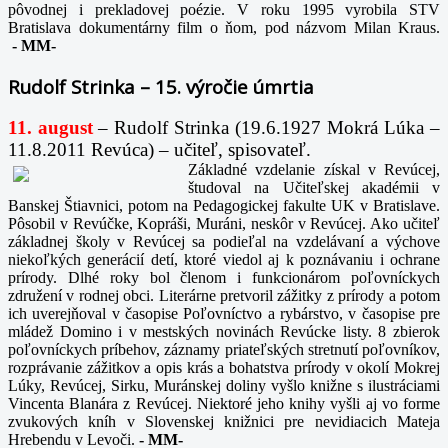
pôvodnej i prekladovej poézie. V roku 1995 vyrobila STV
Bratislava dokumentárny film o ňom, pod názvom Milan Kraus.
-
MM-
Rudolf Strinka – 15. výročie úmrtia
11. august
– Rudolf Strinka (19.6.1927 Mokrá Lúka –
11.8.2011 Revúca) – učiteľ, spisovateľ.
Základné vzdelanie získal v Revúcej,
študoval na Učiteľskej akadémii v
Banskej Štiavnici, potom na Pedagogickej fakulte UK v Bratislave.
Pôsobil v Revúčke, Kopráši, Muráni, neskôr v Revúcej. Ako učiteľ
základnej školy v Revúcej sa podieľal na vzdelávaní a výchove
niekoľkých generácií detí, ktoré viedol aj k poznávaniu i ochrane
prírody. Dlhé roky bol členom i funkcionárom poľovníckych
združení v rodnej obci. Literárne pretvoril zážitky z prírody a potom
ich uverejňoval v časopise Poľovníctvo a rybárstvo, v časopise pre
mládež Domino i v mestských novinách Revúcke listy. 8 zbierok
poľovníckych príbehov, záznamy priateľských stretnutí poľovníkov,
rozprávanie zážitkov a opis krás a bohatstva prírody v okolí Mokrej
Lúky, Revúcej, Sirku, Muránskej doliny vyšlo knižne s ilustráciami
Vincenta Blanára z Revúcej. Niektoré jeho knihy vyšli aj vo forme
zvukových kníh v Slovenskej knižnici pre nevidiacich Mateja
Hrebendu v Levoči.
-
MM-