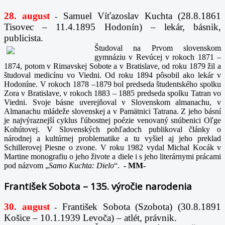
28. august
Samuel Víťazoslav Kuchta (28.8.1861
-
Tisovec – 11.4.1895 Hodonín) – lekár, básnik,
publicista.
Študoval na Prvom slovenskom
gymnáziu v Revúcej v rokoch 1871 –
1874, potom v Rimavskej Sobote a v Bratislave, od roku 1879 žil a
študoval medicínu vo Viedni. Od roku 1894 pôsobil ako lekár v
Hodoníne. V rokoch 1878 –1879 bol predseda študentského spolku
Zora v Bratislave, v rokoch 1883 – 1885 predseda spolku Tatran vo
Viedni. Svoje básne uverejňoval v Slovenskom almanachu, v
Almanachu mládeže slovenskej a v Pamätnici Tatrana. Z jeho básní
je najvýraznejší cyklus ľúbostnej poézie venovaný snúbenici Oľge
Kohútovej. V Slovenských pohľadoch publikoval články o
národnej a kultúrnej problematike a tu vyšiel aj jeho preklad
Schillerovej Piesne o zvone. V roku 1982 vydal Michal Kocák v
Martine monografiu o jeho živote a diele i s jeho literárnymi prácami
pod názvom „
Samo Kuchta: Dielo
“.
-
MM-
František Sobota – 135. výročie narodenia
30. august
František Sobota (Szobota) (30.8.1891
-
Košice – 10.1.1939 Levoča) – atlét, právnik.