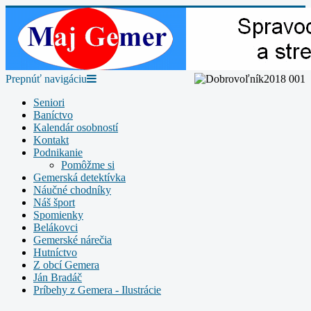
Prepnúť navigáciu
Seniori
Baníctvo
Kalendár osobností
Kontakt
Podnikanie
Pomôžme si
Gemerská detektívka
Náučné chodníky
Náš šport
Spomienky
Belákovci
Gemerské nárečia
Hutníctvo
Z obcí Gemera
Ján Bradáč
Príbehy z Gemera - Ilustrácie