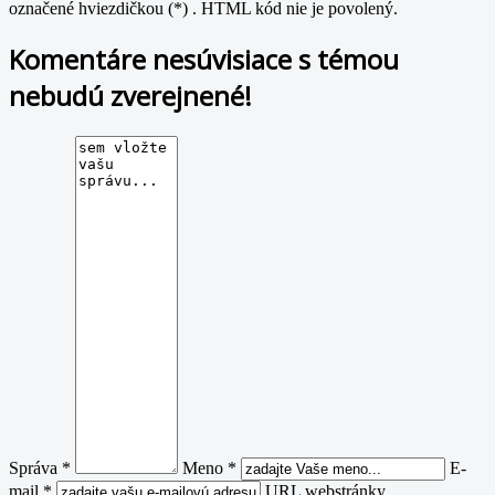
označené hviezdičkou (*) . HTML kód nie je povolený.
Komentáre nesúvisiace s témou
nebudú zverejnené!
Správa *
Meno *
E-
mail *
URL webstránky