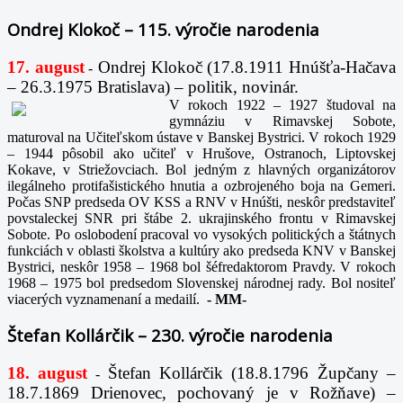
Ondrej Klokoč – 115. výročie narodenia
17. august
Ondrej Klokoč (17.8.1911 Hnúšťa-Hačava
-
– 26.3.1975 Bratislava) – politik, novinár.
V rokoch 1922 – 1927 študoval na
gymnáziu v Rimavskej Sobote,
maturoval na Učiteľskom ústave v Banskej Bystrici. V rokoch 1929
– 1944 pôsobil ako učiteľ v Hrušove, Ostranoch, Liptovskej
Kokave, v Striežovciach. Bol jedným z hlavných organizátorov
ilegálneho protifašistického hnutia a ozbrojeného boja na Gemeri.
Počas SNP predseda OV KSS a RNV v Hnúšti, neskôr predstaviteľ
povstaleckej SNR pri štábe 2. ukrajinského frontu v Rimavskej
Sobote. Po oslobodení pracoval vo vysokých politických a štátnych
funkciách v oblasti školstva a kultúry ako predseda KNV v Banskej
Bystrici, neskôr 1958 – 1968 bol šéfredaktorom Pravdy. V rokoch
1968 – 1975 bol predsedom Slovenskej národnej rady. Bol nositeľ
viacerých vyznamenaní a medailí.
-
MM-
Štefan Kollárčik – 230. výročie narodenia
18. august
Štefan Kollárčik (18.8.1796 Župčany –
-
18.7.1869 Drienovec, pochovaný je v Rožňave) –