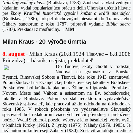
Nábožný zvučný hlas...
(Bratislava, 1783). Zaoberal sa vlastivedným
bádaním, vydal popularizujúcu prácu z dejín Uhorska určenú hlavne
pre školy
Kratičné historické vypsání knížat a králů uherských
(Bratislava, 1786), prispel duchovnými piesňami do Tranovského
Cithary sanctorum z roku 1787, pripravil vydanie
Biblia sacra
(1787). Prekladal z maďarčiny.
-
MM-
Milan Kraus - 20. výročie úmrtia
8. august
Milan Kraus (20.8.1924 Tisovec – 8.8.2006
-
Prievidza) – básnik, esejista, prekladateľ.
Do ľudovej školy chodil v rodisku,
študoval na gymnáziu v Banskej
Bystrici, Rimavskej Sobote a Tisovci, kde roku 1943 zmaturoval.
Potom študoval na Evanjelickej bohosloveckej fakulte v Bratislave.
Po skončení bol krátko kaplánom v Žiline, v Liptovskej Porúbke a
Novom Meste nad Váhom a asistentom na Ev. bohosloveckej
fakulte v Bratislave. Potom sa stal redaktorom vydavateľstva
Slovenský spisovateľ, kde pracoval až do odchodu na dôchodok v
roku 1985. V rokoch pôsobenia vo vydavateľstve Slovenský
spisovateľ bol redaktorom viacerých edícií pôvodnej i preloženej
poézie. Vydal 9 zbierok poézie, výbery z jeho básnickej tvorby vyšli
v knihách Kroky (1961), Z lyriky (1975), Nálady (1979, 1983). Je
tiež autorom knihy esejí Zábery (1980). Zostavil antológie a edície