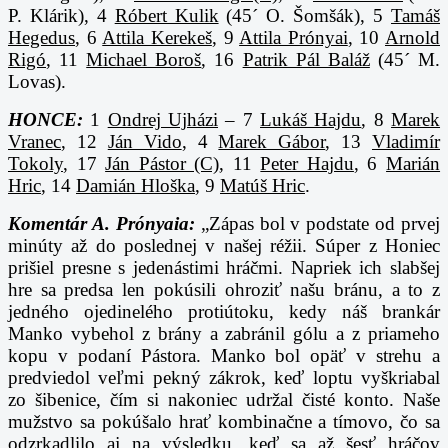
P. Klárik), 4
Róbert Kulik
(45´ O. Šomšák), 5
Tamáš
Hegedus
, 6
Attila Kerekeš
, 9
Attila Prónyai
, 10
Arnold
Rigó
, 11
Michael Boroš
, 16
Patrik Pál Baláž
(45´ M.
Lovas).
HONCE:
1
Ondrej Ujházi
– 7
Lukáš Hajdu
, 8
Marek
Vranec
, 12
Ján Vido
, 4
Marek Gábor
, 13
Vladimír
Tokoly
, 17
Ján Pástor (C)
, 11
Peter Hajdu
, 6
Marián
Hric
, 14
Damián Hloška
, 9
Matúš Hric
.
Komentár A. Prónyaia:
„Zápas bol v podstate od prvej
minúty až do poslednej v našej réžii. Súper z Honiec
prišiel presne s jedenástimi hráčmi. Napriek ich slabšej
hre sa predsa len pokúsili ohroziť našu bránu, a to z
jedného ojedinelého protiútoku, kedy náš brankár
Manko vybehol z brány a zabránil gólu a z priameho
kopu v podaní Pástora. Manko bol opäť v strehu a
predviedol veľmi pekný zákrok, keď loptu vyškriabal
zo šibenice, čím si nakoniec udržal čisté konto. Naše
mužstvo sa pokúšalo hrať kombinačne a tímovo, čo sa
odzrkadlilo aj na výsledku, keď sa až šesť hráčov