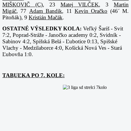
MIŠKOVIČ (C)
, 23
Matej VILČEK
, 3
Martin
Migáč
, 77
Adam Bandik
, 11
Kevin Oračko
(46´ M.
Pitoňák), 9
Kristián Mačák
.
OSTATNÉ VÝSLEDKY KOLA:
Veľký Šariš - Svit
7:2, Poprad-Stráže - Janočko academy 0:2, Svidník -
Sabinov 4:2, Spišská Belá - Ľubotice 0:13, Spišské
Vlachy - Medzilaborce 4:0, Košická Nová Ves - Stará
Ľubovňa 1:0.
TABUĽKA PO 7. KOLE: