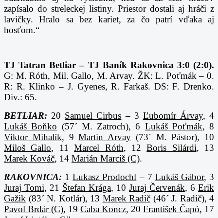
zapísalo do streleckej listiny. Priestor dostali aj hráči z
lavičky. Hralo sa bez kariet, za čo patrí vďaka aj
hosťom.“
TJ Tatran Betliar – TJ Baník Rakovnica 3:0 (2:0).
G: M. Róth, Mil. Gallo, M. Arvay. ŽK: L. Poťmák – 0.
R: R. Klinko – J. Gyenes, R. Farkaš. DS: F. Drenko.
Div.: 65.
BETLIAR:
20
Samuel Cirbus
– 3
Ľubomír Árvay
, 4
Lukáš Boňko
(57´ M. Zatroch), 6
Lukáš Poťmák
, 8
Viktor Mihalík
, 9
Martin Arvay
(73´ M. Pástor), 10
Miloš Gallo
, 11
Marcel Róth
, 12
Boris Silárdi
, 13
Marek Kováč
, 14
Marián Marciš (C)
.
RAKOVNICA:
1
Lukasz Prodochl
– 7
Lukáš Gábor
, 3
Juraj Tomi
, 21
Štefan Krága
, 10
Juraj Červenák
, 6
Erik
Gažik
(83´ N. Kotlár), 13
Marek Radič
(46´ J. Radič), 4
Pavol Brdár (C)
, 19
Caba Koncz
, 20
František Čapó
, 17