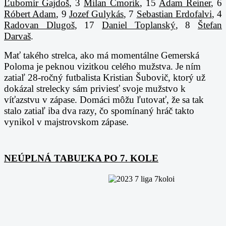
Ľubomír Gajdoš
, 3
Milan Cmorik
, 15
Adam Reiner
, 6
Róbert Adam
, 9
Jozef Gulykás
, 7
Sebastian Erdofalvi
, 4
Radovan Dlugoš
, 17
Daniel Toplanský
, 8
Štefan
Darvaš
.
Mať takého strelca, ako má momentálne Gemerská
Poloma je peknou vizitkou celého mužstva. Je ním
zatiaľ 28-ročný futbalista Kristian Šubovič, ktorý už
dokázal strelecky sám priviesť svoje mužstvo k
víťazstvu v zápase. Domáci môžu ľutovať, že sa tak
stalo zatiaľ iba dva razy, čo spomínaný hráč takto
vynikol v majstrovskom zápase.
NEÚPLNÁ TABUĽKA PO 7. KOLE