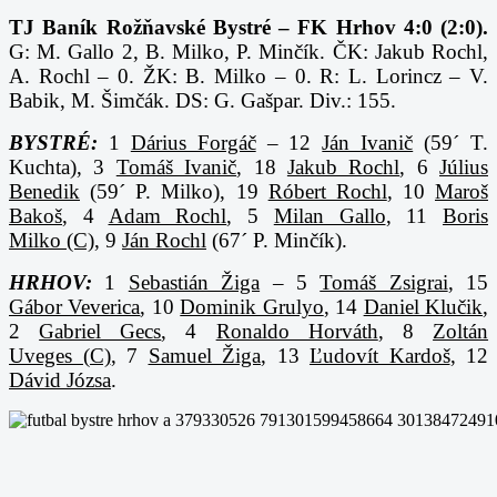
TJ Baník Rožňavské Bystré – FK Hrhov 4:0 (2:0).
G: M. Gallo 2, B. Milko, P. Minčík. ČK: Jakub Rochl,
A. Rochl – 0. ŽK: B. Milko – 0. R: L. Lorincz – V.
Babik, M. Šimčák. DS: G. Gašpar. Div.: 155.
BYSTRÉ:
1
Dárius Forgáč
– 12
Ján Ivanič
(59´ T.
Kuchta), 3
Tomáš Ivanič
, 18
Jakub Rochl
, 6
Július
Benedik
(59´ P. Milko), 19
Róbert Rochl
, 10
Maroš
Bakoš
, 4
Adam Rochl
, 5
Milan Gallo
, 11
Boris
Milko (C)
, 9
Ján Rochl
(67´ P. Minčík).
HRHOV:
1
Sebastián Žiga
– 5
Tomáš Zsigrai
, 15
Gábor Veverica
, 10
Dominik Grulyo
, 14
Daniel Klučik
,
2
Gabriel Gecs
, 4
Ronaldo Horváth
, 8
Zoltán
Uveges (C)
, 7
Samuel Žiga
, 13
Ľudovít Kardoš
, 12
Dávid Józsa
.