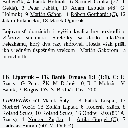
Bubenčík
, 4
Patrik Holmok
, 6
Samuel Čonka
(77´ J.
Gelda), 3
Peter Fabián
, 17
Adam Labuda
(46´ G.
Holmok), 9
Marián Gábor
, 11
Róbert Gotthardt (C)
, 12
Jakub Polanecký
, 18
Marek Ogurčák
.
Bojovnosť domácich i vyššia kvalita hry rozhodli o
víťazovi stretnutia. Strelecky sa darilo mladému
Felezkému, korý dva razy skóroval. Hostia však prišli
iba s jedným úspešným strelcom - Marián Gáborom - a
to rozhodlo.
FK Lipovník – FK Baník Drnava 1:1 (1:1).
G: R.
Szucs – G. Petro, ŽK: M. Doboš – 0, R: J. Molnár – V.
Babik, P. Rogos. DS: Š. Bodnár. Div.: 200.
LIPOVNÍK:
69
Marek Šály
– 3
Patrik Luspaj
, 17
Norbert Vozár
, 18
Zoltán Lipták
, 6
Roderik Szücs
,
8
Roland Szücs
, 10
Roland Szucs
, 16
Ondrej Kiss
(85´ A.
Szucs), 4
Norbert Zupko
, 11
Attila Gorgei (C)
, 7
Ladislav Emodi
(60´ M. Doboš).