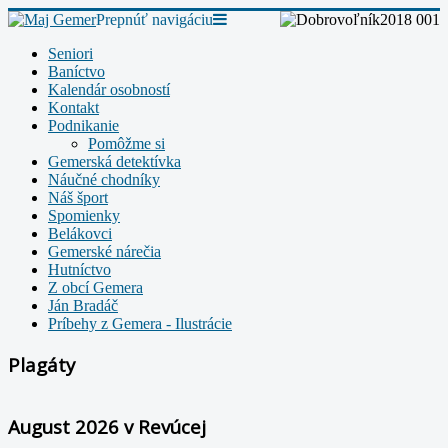
Prepnúť navigáciu
Seniori
Baníctvo
Kalendár osobností
Kontakt
Podnikanie
Pomôžme si
Gemerská detektívka
Náučné chodníky
Náš šport
Spomienky
Belákovci
Gemerské nárečia
Hutníctvo
Z obcí Gemera
Ján Bradáč
Príbehy z Gemera - Ilustrácie
Plagáty
August 2026 v Revúcej