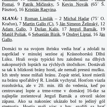
Pomaj
, 9
Patrik Mičinsky
, 5
Kevin Novák
(65´ Š.
Pásztor), 16
Kristián Ragyina
.
SLANÁ:
1
Roman Lindák
– 2
Michal Hadar
(75´ O.
Kračun), 7
Martin Gallo (C)
, 5
Ján Simeon Želinský
, 12
Adam Gallo
, 3
Dušan Kalis
, 17
Jerguš Barnák
, 19
Matúš Poliak
, 6
Sebastián Bizik
, 9
Ondrej Liptai
, 16 J
án
Gallo
.
Domáci to na svojom ihrisku vedia hrať a zdolali tu
napríklad v minulej sezóne aj Krásnohorskú Dlhú
Lúku. Hrali svoju typickú hru založenú na dlhých
nakopnutých loptách na rýchlych útočníkov. Dostávali
sa tak k blízkosti brány hostí, ale nemali presnú mušku.
Ich strely tesne míňali bránu. Zopár striel, ktoré mierili
na bránu spoľahlivý R. Lindák vychytal. Hosťom viazla
rozohrávka, ale v 20. min. išli do vedenia, keď po
centrovanej lopte a trme-vrme v domácej 16-tke sa
najlepšie zorientoval Jerguš Barnák a otvoril skóre
zápasu. Ako sa nakoniec ukázalo bol to jediný gól
stretnutia. Hostia mali viac z hry, snažili sa hrať