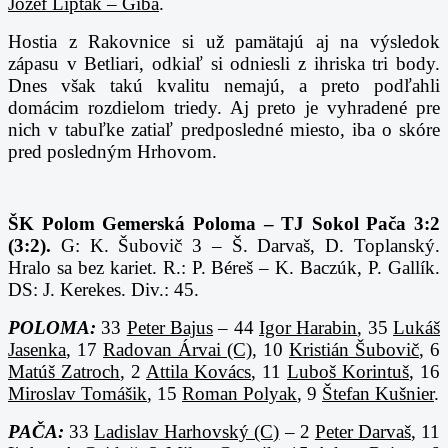
Jozef Lipták – Giba
.
Hostia z Rakovnice si už pamätajú aj na výsledok
zápasu v Betliari, odkiaľ si odniesli z ihriska tri body.
Dnes však takú kvalitu nemajú, a preto podľahli
domácim rozdielom triedy. Aj preto je vyhradené pre
nich v tabuľke zatiaľ predposledné miesto, iba o skóre
pred posledným Hrhovom.
ŠK Polom Gemerská Poloma – TJ Sokol Pača 3:2
(3:2).
G: K. Šubovič 3 – Š. Darvaš, D. Toplanský.
Hralo sa bez kariet. R.: P. Béreš – K. Baczúk, P. Gallík.
DS: J. Kerekes. Div.: 45.
POLOMA:
33
Peter Bajus
– 44
Igor Harabin
, 35
Lukáš
Jasenka
, 17
Radovan Árvai (C)
, 10
Kristián Šubovič
, 6
Matúš Zatroch
, 2
Attila Kovács
, 11
Luboš Korintuš
, 16
Miroslav Tomášik
, 15
Roman Polyak
, 9
Štefan Kušnier
.
PAČA:
33
Ladislav Harhovský (C)
– 2
Peter Darvaš
, 11