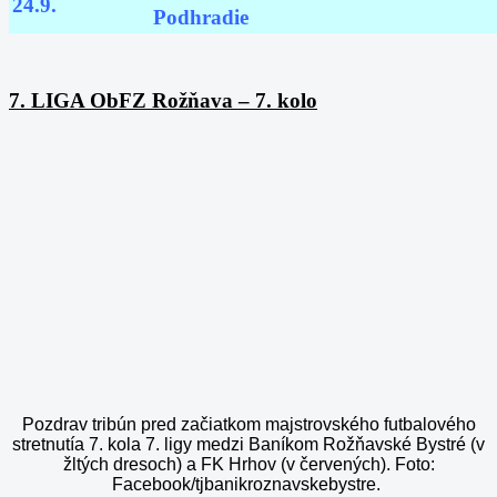
24.9.
Podhradie
7. LIGA ObFZ Rožňava – 7. kolo
Pozdrav tribún pred začiatkom majstrovského futbalového
stretnutía 7. kola 7. ligy medzi Baníkom Rožňavské Bystré (v
žltých dresoch) a FK Hrhov (v červených). Foto:
Facebook/tjbanikroznavskebystre.