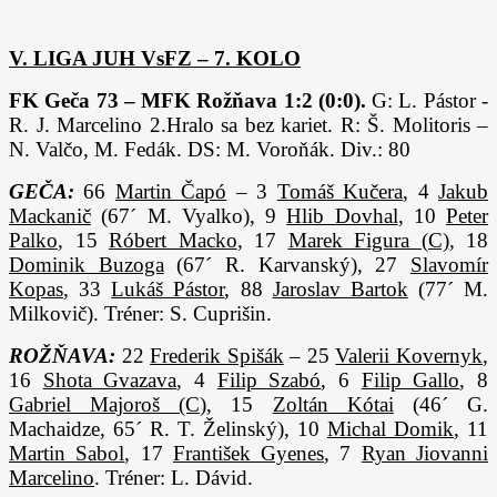
V. LIGA JUH VsFZ – 7. KOLO
FK Geča 73 – MFK Rožňava 1:2 (0:0).
G: L. Pástor -
R. J. Marcelino 2.Hralo sa bez kariet.
R: Š. Molitoris –
N. Valčo, M. Fedák. DS: M. Voroňák. Div.: 80
GEČA:
66
Martin Čapó
– 3
Tomáš Kučera
, 4
Jakub
Mackanič
(67´ M. Vyalko), 9
Hlib Dovhal
, 10
Peter
Palko
, 15
Róbert Macko
, 17
Marek Figura (C)
, 18
Dominik Buzoga
(67´ R. Karvanský), 27
Slavomír
Kopas
, 33
Lukáš Pástor
, 88
Jaroslav Bartok
(77´ M.
Milkovič). Tréner: S. Cuprišin.
ROŽŇAVA:
22
Frederik Spišák
– 25
Valerii Kovernyk
,
16
Shota Gvazava
, 4
Filip Szabó
, 6
Filip Gallo
, 8
Gabriel Majoroš (C)
, 15
Zoltán Kótai
(46´ G.
Machaidze, 65´ R. T. Želinský), 10
Michal Domik
, 11
Martin Sabol
, 17
František Gyenes
, 7
Ryan Jiovanni
Marcelino
. Tréner: L. Dávid.