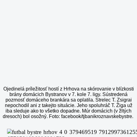
Ojedinelá príležitosť hostí z Hrhova na skórovanie v blízkosti
brány domácich Bystranov v 7. kole 7. ligy. Sústredená
pozrnosť domáceho brankára sa oplatila. Strelec T. Zsigrai
nepochodil ani z takejto situácie. Jeho spoluhráč T. Žiga už
iba sleduje ako to všetko dopadne. Múr domácich (v žltých
dresoch) bol osožný. Foto: facebook/tjbanikroznavskebystre.