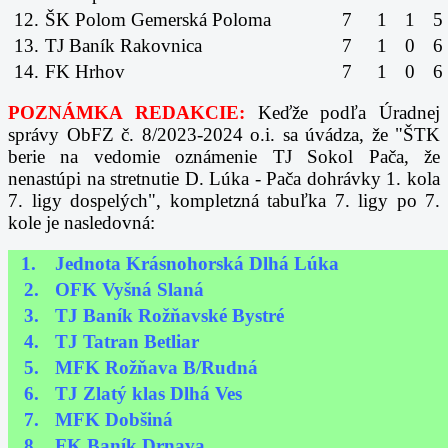
12.
ŠK Polom Gemerská Poloma
7
1
1
5
13.
TJ Baník Rakovnica
7
1
0
6
14.
FK Hrhov
7
1
0
6
POZNÁMKA REDAKCIE:
Keďže podľa Úradnej
správy ObFZ č. 8/2023-2024 o.i. sa úvádza, že "ŠTK
berie na vedomie oznámenie TJ Sokol Pača, že
nenastúpi na stretnutie D. Lúka - Pača dohrávky 1. kola
7. ligy dospelých", kompletzná tabuľka 7. ligy po 7.
kole je nasledovná:
1.
Jednota Krásnohorská Dlhá Lúka
2.
OFK Vyšná Slaná
3.
TJ Baník Rožňavské Bystré
4.
TJ Tatran Betliar
5.
MFK Rožňava B/Rudná
6.
TJ Zlatý klas Dlhá Ves
7.
MFK Dobšiná
8.
FK Baník Drnava