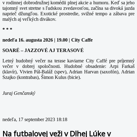
v rodinnej dobrodružnej komédii plnej akcie a humoru. Keď sa jeho
tajomný svet stretne s ľudskou zvedavosťou, začína sa divoká jazda
naprieč džungľou. Exotické prostredie, svižné tempo a zábava pre
malých aj veľkých divákov.
* * *
nedeľa 16. augusta 2026 | 19.00 | City Caffe
SOARÉ – JAZZOVÉ AJ TERASOVÉ
Letný hudobný večer na terase kaviarne City Caffé pre príjemný
večer v dobrej spoločnosti. Hudobné obsadenie: Arpi Farkaš
(klavír), Vivien Pál-Baláž (spev), Adrian Harvan (saxofón), Adrian
Szajko (kontrabas), Šimon Kulus (bicie).
Juraj Genčanský
nedeľa, 17 september 2023 18:18
Na futbalovej veži v Dlhej Lúke v