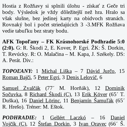
Hostia z Rožňavy si splnili úlohu - získať z Geče tri
body. Výsledok je vždy dôležitejší než hra. Hralo sa
však slušne, bez jedinej karty na obidvoch stranách.
Rovnaký bol i počet striedajúcich 3 -3
.MFK Rožňava
vedie tabuľku bez straty bodu.
AFK Topoľany – FK Krásnohorské Podhradie 5:0
(2:0).
G: R. Škodi 2, E. Kover, P. Egri. ŽK: Š. Dorkin,
T. Revúcky. R: O. Malačina – M. Kapa, J. Székely. DS:
A. Perát. Div.:
TOPOĽANY:
1
Michal Liška
– 7
Dávid Jurčo
, 15
Roman Bajči
, 5
Peter Egri
, 3
Denis Lelovič
, 6
Samuel Zvalčák
(77´ M. Horňák), 12
Dominik
Sočuvka
, 8
Richard Śkodi (C)
, 13
Erik Köver
(65´ T.
Duška), 16
Daniel Lörinc
, 11
Benjamín Šamuľák
(65´
R. Hrešo). Tréner: M. Eštok.
PODHRADIE:
1
Gellért Laczkó
– 16
Daniel
Vojčík (C)
, 12
Štefan Dorkin
, 3
Ivan Oravec
(66´ Š.