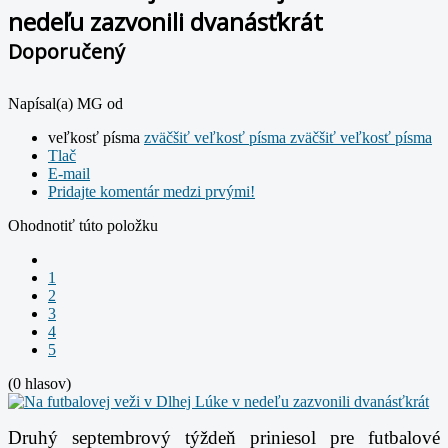
nedeľu zazvonili dvanásťkrát
Doporučený
Napísal(a) MG od
veľkosť písma
zväčšiť veľkosť písma
zväčšiť veľkosť písma
Tlač
E-mail
Pridajte komentár medzi prvými!
Ohodnotiť túto položku
1
2
3
4
5
(0 hlasov)
Druhý septembrový týždeň priniesol pre futbalové