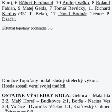
Kun), 6
Róbert Ferdinand
, 10
Andrej Vaško
, 8
Roland
Fabián
, 9
Matej Gelda
, 7
Tomáš Revúcky
, 11
Richard
Kardos
(35´ T. Béke), 17
Dávid Bodnár
. Tréner: P.
Džačár.
Domáce Topoľany podali slušný strelecký výkon.
Hostia zostali verní svojej tradícii.
OSTATNÉ VÝSLEDKY KOLA:
Gelnica – Malá Ida
2:2, Malý Horeš – Budkovce 2:1, Borša - Nacina Ves
3:4, Vojčice - Dvorníky-Včeláre 1:1, Kráľovský Chlmec
- Ťahanovce 0:0.