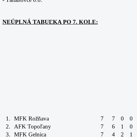
NEÚPLNÁ TABUĽKA PO 7. KOLE:
1.
MFK Rožňava
7
7
0
0
2.
AFK Topoľany
7
6
1
0
3.
MFK Gelnica
7
4
2
1