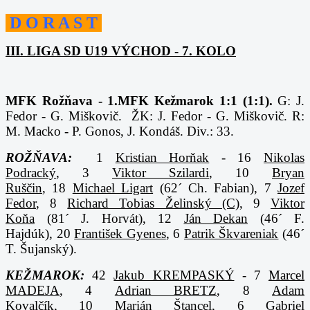
D O R A S T
III. LIGA SD U19 VÝCHOD - 7. KOLO
MFK Rožňava - 1.MFK Kežmarok 1:1 (1:1).
G: J.
Fedor - G. Miškovič. ŽK: J. Fedor - G. Miškovič. R:
M. Macko - P. Gonos, J. Kondáš. Div.: 33.
ROŽŇAVA:
1
Kristian Horňak
- 16
Nikolas
Podracký
, 3
Viktor Szilardi
, 10
Bryan
Ruščin
, 18
Michael Ligart
(62´ Ch. Fabian), 7
Jozef
Fedor
, 8
Richard Tobias Želinský (C)
, 9
Viktor
Koňa
(81´ J. Horvát), 12
Ján Dekan
(46´ F.
Hajdúk), 20
František Gyenes
, 6
Patrik Škvareniak
(46´
T. Šujanský).
KEŽMAROK:
42
Jakub KREMPASKÝ
- 7
Marcel
MADEJA
, 4
Adrian BRETZ
, 8
Adam
Kovalčík
, 10
Marián Štancel
, 6
Gabriel