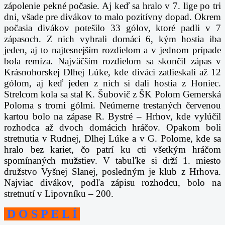
zápolenie pekné počasie. Aj keď sa hralo v 7. lige po tri
dni, všade pre divákov to malo pozitívny dopad. Okrem
počasia divákov potešilo 33 gólov, ktoré padli v 7
zápasoch. Z nich vyhrali domáci 6, kým hostia iba
jeden, aj to najtesnejším rozdielom a v jednom prípade
bola remíza. Najväčším rozdielom sa skončil zápas v
Krásnohorskej Dlhej Lúke, kde diváci zatlieskali až 12
gólom, aj keď jeden z nich si dali hostia z Honiec.
Strelcom kola sa stal K. Šubovič z ŠK Polom Gemerská
Poloma s tromi gólmi. Neúmerne trestaných červenou
kartou bolo na zápase R. Bystré – Hrhov, kde vylúčil
rozhodca až dvoch domácich hráčov. Opakom boli
stretnutia v Rudnej, Dlhej Lúke a v G. Polome, kde sa
hralo bez kariet, čo patrí ku cti všetkým hráčom
spomínaných mužstiev. V tabuľke si drží 1. miesto
družstvo Vyšnej Slanej, posledným je klub z Hrhova.
Najviac divákov, podľa zápisu rozhodcu, bolo na
stretnutí v Lipovníku – 200.
D O S P E L Í