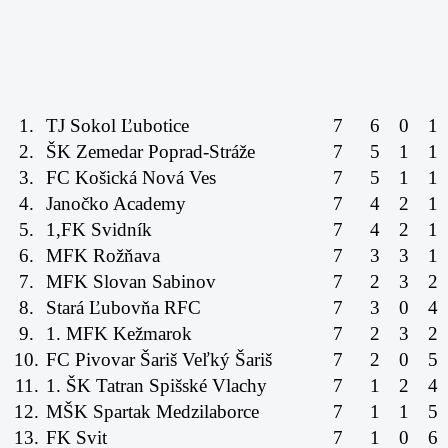
1.
TJ Sokol Ľubotice
7
6
0
1
2.
ŠK Zemedar Poprad-Stráže
7
5
1
1
3.
FC Košická Nová Ves
7
5
1
1
4.
Janočko Academy
7
4
2
1
5.
1,FK Svidník
7
4
2
1
6.
MFK Rožňava
7
3
3
1
7.
MFK Slovan Sabinov
7
2
3
2
8.
Stará Ľubovňa RFC
7
3
0
4
9.
1. MFK Kežmarok
7
2
3
2
10.
FC Pivovar Šariš Veľký Šariš
7
2
0
5
11.
1. ŠK Tatran Spišské Vlachy
7
1
2
4
12.
MŠK Spartak Medzilaborce
7
1
1
5
13.
FK Svit
7
1
0
6