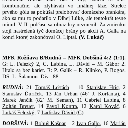
kombinačne, ale zlyhávali vo finálnej fáze. Strelec
prvého gólu sa pokúšal prelobovať domáceho brankára,
ako sa mu to podarilo v Dlhej Lúke, ale tentokrát tesne
minul. V II. polčase sa obraz hry nezmenil. Za zmienku
stojí nastrelená tyč domácej brány po akcii A. Galla na
konci ktorej zakončoval O. Liptai.
(V. Lukáč)
MFK Rožňava B/Rudná – MFK Dobšiná 4:2 (1:1).
G: L. Felezký 2, G. Labina, L. Dávid – M. Gábor 2.
Hralo sa bez kariet. R: P. Galík – R. Klinko, P. Rogos.
DS: L. Šalamon. Div.: 88.
RUDNÁ:
21
Tomáš Leštách
– 10
Stanislav Hric
, 2
Stanislav Ďuriček
, 13
Ján Urban
(46´ J. Korfanta), 4
Marek Jančík
(82´ M. Seman), 11
Gabriel Labina
, 8
Zoltán Breuer
, 14
Pavol Kontra
, 12
Karol Kováč
, 6
Lukáš Felezký
, 7
Ladislav Dávid (C)
.
DOBŠINÁ:
1
Bohuš Kašpar
– 2
Ivan Gallo
, 16
Marián