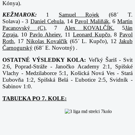
Kónya).
KEŽMAROK:
1
Samuel Rojek
(68´ T.
Solava) - 3
Daniel Cehula
, 14
Pavol Maliňák
, 6
Martin
Pacanovský (C)
, 7
Alex KOVALČÍK
, 5
Ján
Zgraja
, 10
Pavlo Aheiev
, 11
Leonard Kupčo
, 8
Pavol
Roth
, 17
Nikolas Kovalčík
(65´ L. Kupčo), 12
Jakub
Čarnogurský
(68´ E. Novotný)
.
OSTATNÉ VÝSLEDKY KOLA:
Veľký Šariš - Svit
2:6, Poprad-Stráže - Janočko Academy 2:1, Spišské
Vlachy - Medzilaborce 5:1, Košická Nová Ves - Stará
Ľubovňa 1:2, Spišská Belá - Ľubotice 2:5, Svidník -
Sabinov 1:0.
TABUĽKA PO 7. KOLE: