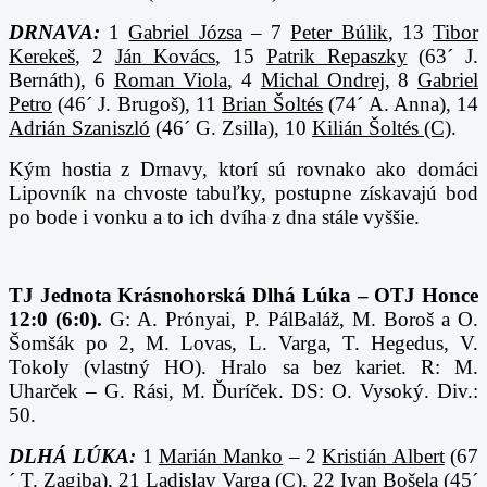
DRNAVA:
1
Gabriel Józsa
– 7
Peter Búlik
, 13
Tibor
Kerekeš
, 2
Ján Kovács
, 15
Patrik Repaszky
(63´ J.
Bernáth), 6
Roman Viola
, 4
Michal Ondrej
, 8
Gabriel
Petro
(46´ J. Brugoš), 11
Brian Šoltés
(74´ A. Anna), 14
Adrián Szaniszló
(46´ G. Zsilla), 10
Kilián Šoltés (C)
.
Kým hostia z Drnavy, ktorí sú rovnako ako domáci
Lipovník na chvoste tabuľky, postupne získavajú bod
po bode i vonku a to ich dvíha z dna stále vyššie.
TJ Jednota Krásnohorská Dlhá Lúka – OTJ Honce
12:0 (6:0).
G: A. Prónyai, P. PálBaláž, M. Boroš a O.
Šomšák po 2, M. Lovas, L. Varga, T. Hegedus, V.
Tokoly (vlastný HO). Hralo sa bez kariet. R: M.
Uharček – G. Rási, M. Ďuríček. DS: O. Vysoký. Div.:
50.
DLHÁ LÚKA:
1
Marián Manko
– 2
Kristián Albert
(67
´ T. Zagiba), 21
Ladislav Varga (C)
, 22
Ivan Bošela
(45´