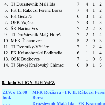
4.
TJ Družstevník Malá Ida
7
4
1
2
5.
FK II. Rákoczi Ferenc Borša
7
4
1
2
6.
FK Geča 73
6
3
1
2
7.
OFK Vojčice
7
3
1
3
8.
ŠK Nacina Ves
7
2
2
3
9.
TJ Družstevník Malý Horeš
7
2
1
4
10.
MFK Ťahanovce
5
2
0
3
11.
TJ Dvorníky-Včeláre
7
1
2
4
12.
FK Krásnohorské Podhradie
6
1
1
4
13.
OŠK Budkovce
7
1
0
6
14.
TJ Slavoj Kráľovský Chlmec
6
0
1
5
8. kolo V.LIGY JUH VsFZ
23.9. o 15.00
MFK Rožňava - FK II. Rákoczi Fere
hod.
Borša
Družstevník Malá Ida - FK Krásnoho