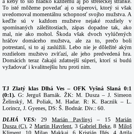
a keby to šlo hladko každému aj po streleckej stránke.
To isté môžeme povedať aj o súperovi, ktorý si však
uvedomoval momentálnu schopnosť svojho mužstva. A
keďže sú v každom mužstve nejaké rozdiely v
spomínaných záležitostiach, zápas dopadne tak, ako
mal, nie ako mohol. Škoda však dvoch vylúčených
hráčov domáceho mužstva, ale za to, prečo boli
potrestaní, si to aj zaslúžili. Lebo nie je dôležité akým
rozdielom mužstvo zvíťazí, ale jeho predvedená hra.
Domácich teraz čakajú zdatnejší súperi, ktorí si budú
vyžadovať i kvalitnejšiu hru proti nim.
TJ Zlatý klas Dlhá Ves – OFK Vyšná Slaná 0:1
(0:1).
G: Jerguš Barnák. ŽK: M. Dusza – J. Simeon
Želinský, M. Poliak, M. Hadar. R: K. Baczúk – L.
Lorincz, J. Gyenes, DS: Š. Bodnár. Div.: 60.
DLHÁ VES:
29
Marián Pavlínyi
– 15
Marián
Dusza (C)
, 2
Martin Havrlent
, 3
Gabriel Beke
, 8
Miloš
Kliment
, 10
Milan Makkai
, 6
Kristián Illés
, 4
Attila