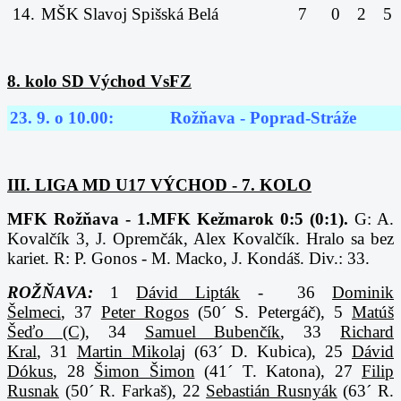
14.
MŠK Slavoj Spišská Belá
7
0
2
5
8. kolo SD Východ VsFZ
23. 9. o 10.00:
Rožňava - Poprad-Stráže
III. LIGA MD U17 VÝCHOD - 7. KOLO
MFK Rožňava - 1.MFK Kežmarok 0:5 (0:1).
G: A.
Kovalčík 3, J. Opremčák, Alex Kovalčík. Hralo sa bez
kariet. R: P. Gonos - M. Macko, J. Kondáš. Div.: 33.
ROŽŇAVA:
1
Dávid Lipták
- 36
Dominik
Šelmeci
, 37
Peter Rogos
(50´ S. Petergáč), 5
Matúš
Šeďo (C)
, 34
Samuel Bubenčík
, 33
Richard
Kral
, 31
Martin Mikolaj
(63´ D. Kubica), 25
Dávid
Dókus
, 28
Šimon Šimon
(41´ T. Katona), 27
Filip
Rusnak
(50´ R. Farkaš), 22
Sebastián Rusnyák
(63´ R.