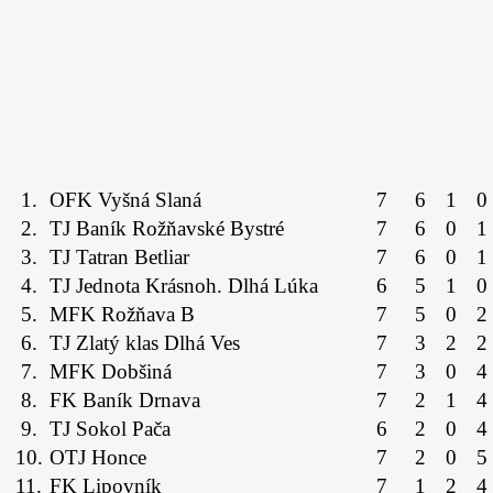
1.
OFK Vyšná Slaná
7
6
1
0
2.
TJ Baník Rožňavské Bystré
7
6
0
1
3.
TJ Tatran Betliar
7
6
0
1
4.
TJ Jednota Krásnoh. Dlhá Lúka
6
5
1
0
5.
MFK Rožňava B
7
5
0
2
6.
TJ Zlatý klas Dlhá Ves
7
3
2
2
7.
MFK Dobšiná
7
3
0
4
8.
FK Baník Drnava
7
2
1
4
9.
TJ Sokol Pača
6
2
0
4
10.
OTJ Honce
7
2
0
5
11.
FK Lipovník
7
1
2
4