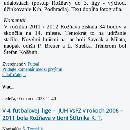
udalostiach (postup Rožňavy do 3. ligy - východ,
účinkovanie Krh. Podhradia). Text dopĺňa fotografia.
Komentár
V ročníku 2011 / 2012 Rožňava získala 34 bodov a
skončila na 14. mieste. Tentokrát to na udržanie
stačilo. Novými hráčmi na jar boli Savčák a Milata,
naopak odišli P. Breuer a L. Strelka. Trénerom bol
Štefan Koššuth.
Zverejnené v
Futbal
Pridajte komentár medzi prvými!
Čítať ďalej...
Viac...
nedeľa, 05 marec 2023 11:40
V 4. futbalovej lige – JUH VsFZ v rokoch 2006 –
2011 bola Rožňava v tieni Štítnika K. T.
Napísal(a)
Š. Tomášik