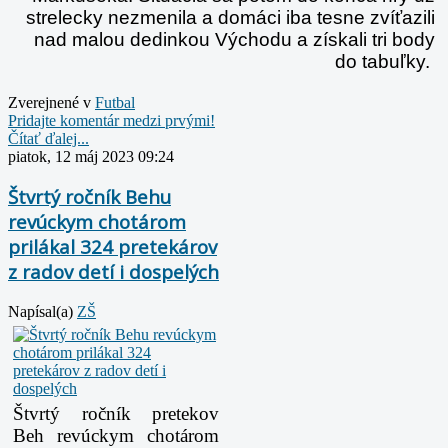
strelecky nezmenila a domáci iba tesne zvíťazili
nad malou dedinkou Východu a získali tri body
do tabuľky.
Zverejnené v
Futbal
Pridajte komentár medzi prvými!
Čítať ďalej...
piatok, 12 máj 2023 09:24
Štvrtý ročník Behu
revúckym chotárom
prilákal 324 pretekárov
z radov detí i dospelých
Napísal(a)
ZŠ
Štvrtý ročník pretekov
Beh revúckym chotárom