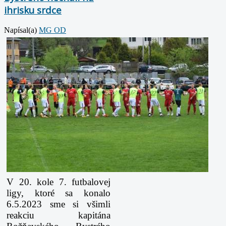
ihrisku srdce
Napísal(a)
MG OD
V 20. kole 7. futbalovej
ligy, ktoré sa konalo
6.5.2023 sme si všimli
reakciu kapitána