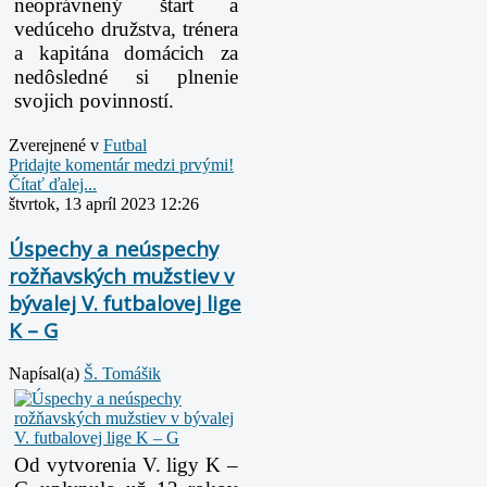
neoprávnený štart a
vedúceho družstva, trénera
a kapitána domácich za
nedôsledné si plnenie
svojich povinností.
Zverejnené v
Futbal
Pridajte komentár medzi prvými!
Čítať ďalej...
štvrtok, 13 apríl 2023 12:26
Úspechy a neúspechy
rožňavských mužstiev v
bývalej V. futbalovej lige
K – G
Napísal(a)
Š. Tomášik
Od vytvorenia V. ligy K –