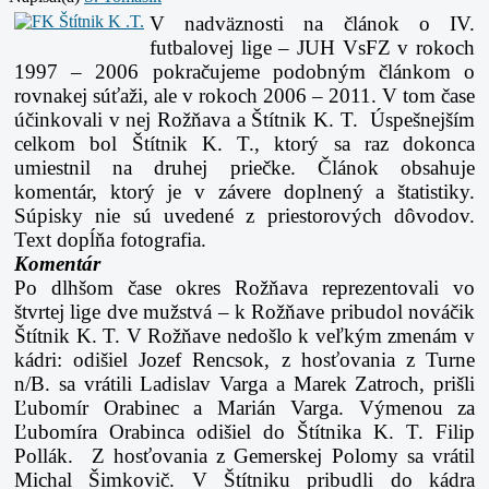
V nadväznosti na článok o IV.
futbalovej lige – JUH VsFZ v rokoch
1997 – 2006 pokračujeme podobným článkom o
rovnakej súťaži, ale v rokoch 2006 – 2011. V tom čase
účinkovali v nej Rožňava a Štítnik K. T. Úspešnejším
celkom bol Štítnik K. T., ktorý sa raz dokonca
umiestnil na druhej priečke. Článok obsahuje
komentár, ktorý je v závere doplnený a štatistiky.
Súpisky nie sú uvedené z priestorových dôvodov.
Text dopĺňa fotografia.
Komentár
Po dlhšom čase okres Rožňava reprezentovali vo
štvrtej lige dve mužstvá – k Rožňave pribudol nováčik
Štítnik K. T. V Rožňave nedošlo k veľkým zmenám v
kádri: odišiel Jozef Rencsok, z hosťovania z Turne
n/B. sa vrátili Ladislav Varga a Marek Zatroch, prišli
Ľubomír Orabinec a Marián Varga. Výmenou za
Ľubomíra Orabinca odišiel do Štítnika K. T. Filip
Pollák. Z hosťovania z Gemerskej Polomy sa vrátil
Michal Šimkovič. V Štítniku pribudli do kádra