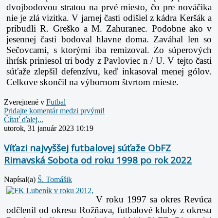
dvojbodovou stratou na prvé miesto, čo pre nováčika
nie je zlá vizitka. V jarnej časti odišiel z kádra Keršák a
pribudli R. Greško a M. Zahuranec. Podobne ako v
jesennej časti bodoval hlavne doma. Zaváhal len so
Sečovcami, s ktorými iba remizoval. Zo súperových
ihrísk priniesol tri body z Pavloviec n / U. V tejto časti
súťaže zlepšil defenzívu, keď inkasoval menej gólov.
Celkove skončil na výbornom štvrtom mieste.
Zverejnené v
Futbal
Pridajte komentár medzi prvými!
Čítať ďalej...
utorok, 31 január 2023 10:19
Víťazi najvyššej futbalovej súťaže ObFZ
Rimavská Sobota od roku 1998 po rok 2022
Napísal(a)
Š. Tomášik
V roku 1997 sa okres Revúca
odčlenil od okresu Rožňava, futbalové kluby z okresu