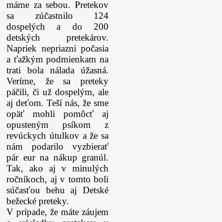
máme za sebou. Pretekov
sa zúčastnilo 124
dospelých a do 200
detských pretekárov.
Napriek nepriazni počasia
a ťažkým podmienkam na
trati bola nálada úžasná.
Veríme, že sa preteky
páčili, či už dospelým, ale
aj deťom. Teší nás, že sme
opäť mohli pomôcť aj
opusteným psíkom z
revúckych útulkov a že sa
nám podarilo vyzbierať
pár eur na nákup granúl.
Tak, ako aj v minulých
ročníkoch, aj v tomto boli
súčasťou behu aj Detské
bežecké preteky.
V prípade, že máte záujem