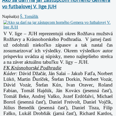
vo futbalovej V. lige JUH
Napísal(a)
Š. Tomášik
V V. lige – JUH reprezentujú okres Rožňava mužstvá
Rožňavy a Krásnohorského Podhradia. V jarnej časti
už odohrali niekoľko zápasov a tak nastal čas
zosumarizovať ich výsledky. Okrem výsledkov autor
príspevku uvádza aj súpisky, meno najlepšieho strelca
a na záver aktuálnu tabuľku V. ligy – JUH.
FK Krásnohorské Podhradie
Káder:
Dávid Džačár, Ján Salai – Jakub Fatľa, Norbert
Lükö, Martin Ďuríček, Štefan Dorkin, Norbert Vozár,
Dávid Vozár, Štefan Kún, Ivan Oravec, Roland
Fabian, Tomáš Hajdúk, Ján Kovács (jesenná časť),
Tomáš Beke, Andrej Vaško, Jozef Erdöfalvi, Michael
Boroš (jesenná časť), Daniel Freivolt, Daniel Vojčík,
Július Benedik (jesenná časť), Daniel Tisza, Filip
Faško, Lukáš Drobňák (jarná časť), Richard Kardos,