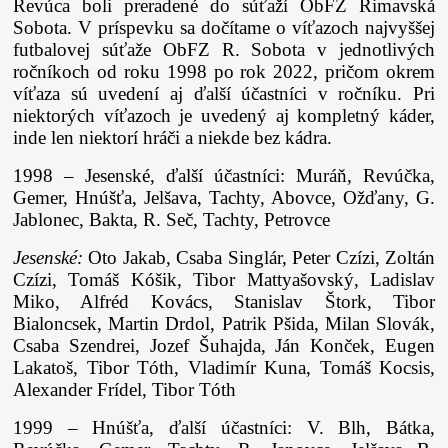
Revúca boli preradené do súťaží ObFZ Rimavská
Sobota. V príspevku sa dočítame o víťazoch najvyššej
futbalovej súťaže ObFZ R. Sobota v jednotlivých
ročníkoch od roku 1998 po rok 2022, pričom okrem
víťaza sú uvedení aj ďalší účastníci v ročníku. Pri
niektorých víťazoch je uvedený aj kompletný káder,
inde len niektorí hráči a niekde bez kádra.
1998 – Jesenské, ďalší účastníci: Muráň, Revúčka,
Gemer, Hnúšťa, Jelšava, Tachty, Abovce, Ožďany, G.
Jablonec, Bakta, R. Seč, Tachty, Petrovce
Jesenské:
Oto Jakab, Csaba Singlár, Peter Czízi, Zoltán
Czízi, Tomáš Kóšik, Tibor Mattyašovský, Ladislav
Miko, Alfréd Kovács, Stanislav Štork, Tibor
Bialoncsek, Martin Drdol, Patrik Pšida, Milan Slovák,
Csaba Szendrei, Jozef Šuhajda, Ján Konček, Eugen
Lakatoš, Tibor Tóth, Vladimír Kuna, Tomáš Kocsis,
Alexander Frídel, Tibor Tóth
1999 – Hnúšťa, ďalší účastníci: V. Blh, Bátka,