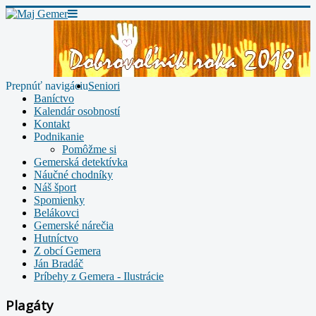
Prepnúť navigáciu
Seniori
Baníctvo
Kalendár osobností
Kontakt
Podnikanie
Pomôžme si
Gemerská detektívka
Náučné chodníky
Náš šport
Spomienky
Belákovci
Gemerské nárečia
Hutníctvo
Z obcí Gemera
Ján Bradáč
Príbehy z Gemera - Ilustrácie
Plagáty