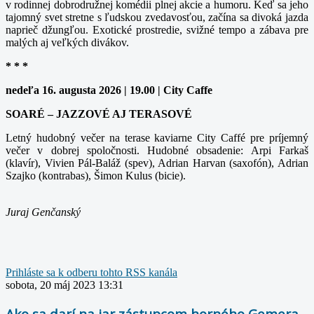
v rodinnej dobrodružnej komédii plnej akcie a humoru. Keď sa jeho
tajomný svet stretne s ľudskou zvedavosťou, začína sa divoká jazda
naprieč džungľou. Exotické prostredie, svižné tempo a zábava pre
malých aj veľkých divákov.
* * *
nedeľa 16. augusta 2026 | 19.00 | City Caffe
SOARÉ – JAZZOVÉ AJ TERASOVÉ
Letný hudobný večer na terase kaviarne City Caffé pre príjemný
večer v dobrej spoločnosti. Hudobné obsadenie: Arpi Farkaš
(klavír), Vivien Pál-Baláž (spev), Adrian Harvan (saxofón), Adrian
Szajko (kontrabas), Šimon Kulus (bicie).
Juraj Genčanský
Prihláste sa k odberu tohto RSS kanála
sobota, 20 máj 2023 13:31
Ako sa darí na jar zástupcom horného Gemera