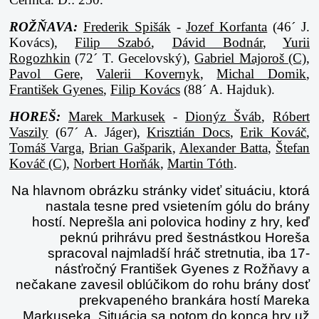
ROŽŇAVA:
Frederik Spišák
-
Jozef Korfanta
(46´ J.
Kovács),
Filip Szabó
,
Dávid Bodnár
,
Yurii
Rogozhkin
(72´ T. Gecelovský),
Gabriel Majoroš (C)
,
Pavol Gere
,
Valerii Kovernyk
,
Michal Domik
,
František Gyenes
,
Filip Kovács
(88´ A. Hajduk).
HOREŠ:
Marek Markusek
-
Dionýz Šváb
,
Róbert
Vaszily
(67´ A. Jáger),
Krisztián Docs
,
Erik Kováč
,
Tomáš Varga
,
Brian Gašparik
,
Alexander Batta
,
Štefan
Kováč (C)
,
Norbert Horňák
,
Martin Tóth
.
Na hlavnom obrázku stránky videť situáciu, ktorá
nastala tesne pred vsietením gólu do brány
hostí. Neprešla ani polovica hodiny z hry, keď
peknú prihrávu pred šestnástkou Horeša
spracoval najmladší hráč stretnutia, iba 17-
násťročný František Gyenes z Rožňavy a
nečakane zavesil oblúčikom do rohu brány dosť
prekvapeného brankára hostí Mareka
Markuseka. Situácia sa potom do konca hry už