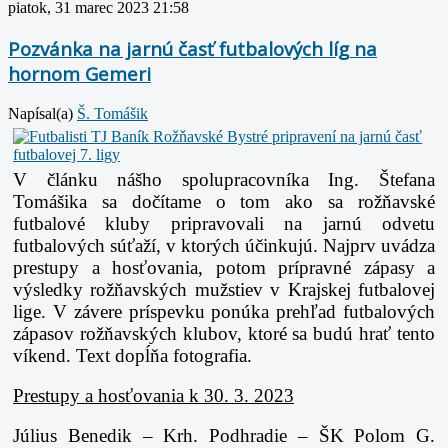
piatok, 31 marec 2023 21:58
Pozvánka na jarnú časť futbalových líg na
hornom Gemeri
Napísal(a)
Š. Tomášik
V článku nášho spolupracovníka Ing. Štefana
Tomášika sa dočítame o tom ako sa
rožňavské
futbalové kluby pripravovali na jarnú odvetu
futbalových súťaží, v ktorých
účinkujú. Najprv uvádza
prestupy a hosťovania, potom prípravné zápasy a
výsledky
rožňavských mužstiev v Krajskej futbalovej
lige. V závere príspevku ponúka prehľad
futbalových
zápasov rožňavských klubov, ktoré sa budú hrať tento
víkend. Text dopĺňa
fotografia.
Prestupy a hosťovania k 30. 3. 2023
Július Benedik – Krh. Podhradie – ŠK Polom G.