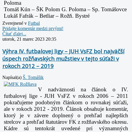
Poloma
Tomáš Kún – ŠK Polom G. Poloma – Sp. Tomášovce
Lukáš Fafrák – Betliar – Rožň. Bystré
Zverejnené v
Futbal
Pridajte komentár medzi prvými!
Čítať ďalej...
utorok, 21 marec 2023 20:35
Výhra IV. futbalovej ligy – JUH VsFZ bol najväčší
úspech rožňavských mužstiev v tejto súťaži v
rokoch 2012 – 2019
Napísal(a)
Š. Tomášik
V nadväznosti na článok o IV.
futbalovej lige - JUH VsFZ v rokoch 2006 – 2011
pokračujeme podobným článkom o rovnakej súťaži,
ale v rokoch 2012 - 2019. Článok obsahuje komentár,
ktorý je v závere doplnený o prehľad najlepších
strelcov a prehľad štatutárov FK z rožňavského okresu.
Kádre sú tentokrát uvedené pri významných