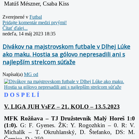
Matúš Mészner, Csaba Kiss
Zverejnené v
Futbal
Pridajte komentár medzi prvými!
Čítať ďalej...
nedeľa, 14 máj 2023 18:35
Divákov na majstrovskom futbale v Dlhej Lúke
ako maku. Hostia sa gólovo nepresadili ani s
najlepším strelcom súťaže
Napísal(a)
MG od
D O S P E L Í
V. LIGA JUH VsFZ – 21. KOLO – 13.5.2023
MFK Rožňava – TJ Družstevník Malý Horeš 1:0
(1:0).
G: F. Gyenes. ŽK: Y. Rogozhkin – 0. R: V.
Michalík – T. Okruhlanský, D. Štefanko, DS: M.
Černica. D.: 250.