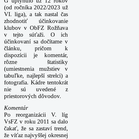
G uplynulo už 12 rokov
(od ročníka 2022/2023 už
VI. liga), a tak nastal čas
zhodnotiť účinkovanie
klubov v ObFZ Rožňava
v tejto súťaži. O ich
účinkovaní sa dočítame v
článku, pričom k
dispozícii je komentár,
rôzne štatistiky
(umiestnenia mužstiev v
tabuľke, najlepší strelci) a
fotografia. Kádre tentokrát
nie sú uvedené z
priestorových dôvodov.
Komentár
Po reorganizácii V. líg
VsFZ v roku 2011 sa dalo
čakať, že sa zastaví trend,
že víťaz najvyššej okresnej