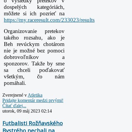
o výsledky pretekov v
dospelých kategóriách,
môžete si ich pozrieť na
https://my.raceresult.com/233023/results
Organizovanie pretekov
takého rozsahu, ako je
Beh revúckym chotárom
nie je možné bez pomoci
dobrovoľníkov a
sponzorov. Takže by sme
sa chceli poďakovať
všetkým, čo nám
pomáhali.
Zverejnené v
Atletika
Pridajte komentár medzi prvými!
Čítať ďalej...
utorok, 09 máj 2023 02:14
Futbalisti Rožňavského
Bystrého nechali na