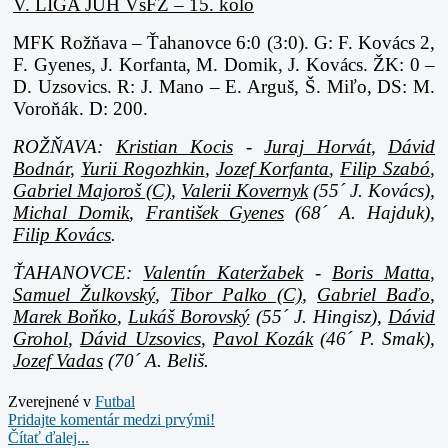
V. LIGA JUH VsFZ – 15. kolo
MFK Rožňava – Ťahanovce 6:0 (3:0). G: F. Kovács 2,
F. Gyenes, J. Korfanta, M. Domik, J. Kovács. ŽK: 0 –
D. Uzsovics. R: J. Mano – E. Arguš, Š. Miľo, DS: M.
Voroňák. D: 200.
ROŽŇAVA:
Kristian Kocis
-
Juraj Horvát
,
Dávid
Bodnár
,
Yurii Rogozhkin
,
Jozef Korfanta
,
Filip Szabó
,
Gabriel Majoroš (C)
,
Valerii Kovernyk
(55´ J. Kovács),
Michal Domik
,
František Gyenes
(68´ A. Hajduk),
Filip Kovács
.
ŤAHANOVCE:
Valentín Kateržabek
-
Boris Matta
,
Samuel Žulkovský
,
Tibor Palko (C)
,
Gabriel Baďo
,
Marek Boňko
,
Lukáš Borovský
(55´ J. Hingisz),
Dávid
Grohol
,
Dávid Uzsovics
,
Pavol Kozák
(46´ P. Smak),
Jozef Vadas
(70´ A. Beliš.
Zverejnené v
Futbal
Pridajte komentár medzi prvými!
Čítať ďalej...