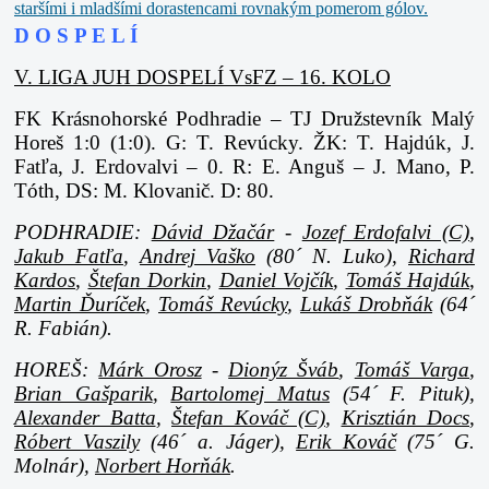
D O S P E L Í
V. LIGA JUH DOSPELÍ VsFZ – 16. KOLO
FK Krásnohorské Podhradie – TJ Družstevník Malý
Horeš 1:0 (1:0). G: T. Revúcky. ŽK: T. Hajdúk, J.
Fatľa, J. Erdovalvi – 0. R: E. Anguš – J. Mano, P.
Tóth, DS: M. Klovanič. D: 80.
PODHRADIE:
Dávid Džačár
-
Jozef Erdofalvi (C)
,
Jakub Fatľa
,
Andrej Vaško
(80´ N. Luko),
Richard
Kardos
,
Štefan Dorkin
,
Daniel Vojčík
,
Tomáš Hajdúk
,
Martin Ďuríček
,
Tomáš Revúcky
,
Lukáš Drobňák
(64´
R. Fabián).
HOREŠ:
Márk Orosz
-
Dionýz Šváb
,
Tomáš Varga
,
Brian Gašparik
,
Bartolomej Matus
(54´ F. Pituk),
Alexander Batta
,
Štefan Kováč (C)
,
Krisztián Docs
,
Róbert Vaszily
(46´ a. Jáger),
Erik Kováč
(75´ G.
Molnár),
Norbert Horňák
.