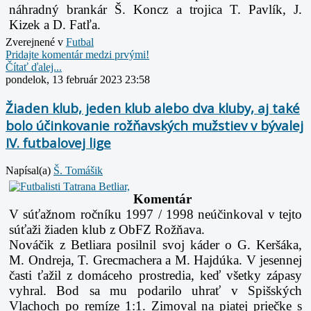
náhradný brankár Š. Koncz a trojica T. Pavlík, J.
Kizek a D. Fatľa.
Zverejnené v
Futbal
Pridajte komentár medzi prvými!
Čítať ďalej...
pondelok, 13 február 2023 23:58
Žiaden klub, jeden klub alebo dva kluby, aj také
bolo účinkovanie rožňavských mužstiev v bývalej
IV. futbalovej lige
Napísal(a)
Š. Tomášik
Komentár
V súťažnom ročníku 1997 / 1998 neúčinkoval v tejto
súťaži žiaden klub z ObFZ Rožňava.
Nováčik z Betliara posilnil svoj káder o G. Keršáka,
M. Ondreja, T. Grecmachera a M. Hajdúka. V jesennej
časti ťažil z domáceho prostredia, keď všetky zápasy
vyhral. Bod sa mu podarilo uhrať v Spišských
Vlachoch po remíze 1:1. Zimoval na piatej priečke s