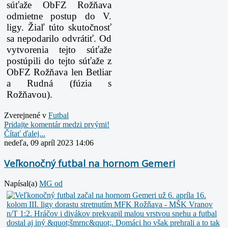
súťaže ObFZ Rožňava
odmietne postup do V.
ligy. Žiaľ túto skutočnosť
sa nepodarilo odvrátiť. Od
vytvorenia tejto súťaže
postúpili do tejto súťaže z
ObFZ Rožňava len Betliar
a Rudná (fúzia s
Rožňavou).
Zverejnené v
Futbal
Pridajte komentár medzi prvými!
Čítať ďalej...
nedeľa, 09 apríl 2023 14:06
Veľkonočný futbal na hornom Gemeri
Napísal(a)
MG od