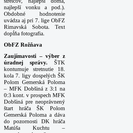
strelcov, najlepší doma,
najlepší vonku a pod.).
Obdobné hodnotenie
uvádza aj pri 7. lige ObFZ
Rimavská Sobota. Text
dopĺňa fotografia.
ObFZ Rožňava
Zaujímavosti – výber z
úradnej správy.
ŠTK
kontumuje stretnutie 18.
kola 7. ligy dospelých ŠK
Polom Gemerská Poloma
– MFK Dobšiná z 3:1 na
0:3 kont. v prospech MFK
Dobšiná pre neoprávnený
štart hráča ŠK Polom
Gemerská Poloma a dáva
do pozornosti DK hráča
Matúša Kuchtu –