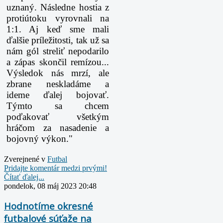
uznaný. Následne hostia z
protiútoku vyrovnali na
1:1. Aj keď sme mali
ďalšie príležitosti, tak už sa
nám gól streliť nepodarilo
a zápas skončil remízou...
Výsledok nás mrzí, ale
zbrane neskladáme a
ideme ďalej bojovať.
Týmto sa chcem
poďakovať všetkým
hráčom za nasadenie a
bojovný výkon."
Zverejnené v
Futbal
Pridajte komentár medzi prvými!
Čítať ďalej...
pondelok, 08 máj 2023 20:48
Hodnotíme okresné
futbalové súťaže na