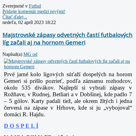
Zverejnené v
Futbal
Pridajte komentár medzi prvými!
Čítať ďalej...
nedeľa, 02 apríl 2023 18:22
Majstrovské zápasy odvetných častí futbalových
líg začali aj na hornom Gemeri
Napísal(a)
MG od
Prvé jarné kolo ligových súťaží dospelých na horom
Gemeri si prišlo pozrieť, podľa záznamu rozhodcov,
okolo 535 divákov. Najlepší si vybrali zápasy v
Rožňave, v Rudnej, Betliari a v Dobšinej, kde padlo 7
– 5 gólov. Karty padali tiež, ale okrem žltých i jedna
červená na zápase v Hrhove, kde si ju „vybojoval“
domáci R. Hajdu.
D O S P E L Í