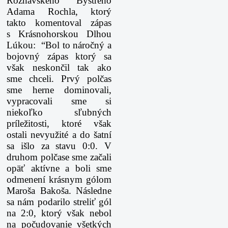
Rožňavského Bystrého
Adama Rochla, ktorý
takto komentoval zápas
s Krásnohorskou Dlhou
Lúkou: “Bol to náročný a
bojovný zápas ktorý sa
však neskončil tak ako
sme chceli. Prvý polčas
sme herne dominovali,
vypracovali sme si
niekoľko sľubných
príležitosti, ktoré však
ostali nevyužité a do šatní
sa išlo za stavu 0:0. V
druhom polčase sme začali
opäť aktívne a boli sme
odmenení krásnym gólom
Maroša Bakoša. Následne
sa nám podarilo streliť gól
na 2:0, ktorý však nebol
na počudovanie všetkých