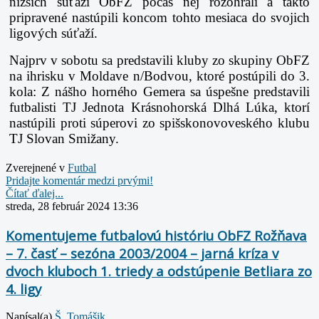
nižších súťaží ObFZ počas nej rozohrali a takto
pripravené nastúpili koncom tohto mesiaca do svojich
ligových súťaží.
Najprv v sobotu sa predstavili kluby zo skupiny ObFZ
na ihrisku v Moldave n/Bodvou, ktoré postúpili do 3.
kola: Z nášho horného Gemera sa úspešne predstavili
futbalisti TJ Jednota Krásnohorská Dlhá Lúka, ktorí
nastúpili proti súperovi zo spišskonovoveského klubu
TJ Slovan Smižany.
Zverejnené v
Futbal
Pridajte komentár medzi prvými!
Čítať ďalej...
streda, 28 február 2024 13:36
Komentujeme futbalovú históriu ObFZ Rožňava
– 7. časť – sezóna 2003/2004 – jarná kríza v
dvoch kluboch 1. triedy a odstúpenie Betliara zo
4. ligy
Napísal(a)
Š. Tomášik