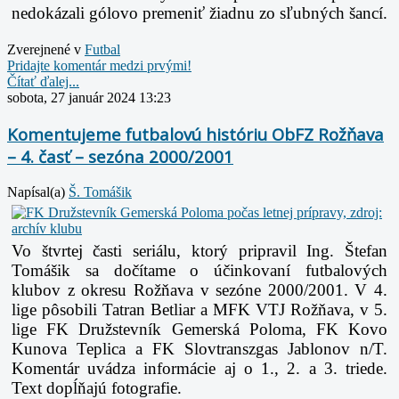
nedokázali gólovo premeniť žiadnu zo sľubných šancí.
Zverejnené v
Futbal
Pridajte komentár medzi prvými!
Čítať ďalej...
sobota, 27 január 2024 13:23
Komentujeme futbalovú históriu ObFZ Rožňava
– 4. časť – sezóna 2000/2001
Napísal(a)
Š. Tomášik
Vo štvrtej časti seriálu, ktorý pripravil Ing. Štefan
Tomášik sa dočítame o účinkovaní
futbalových
klubov z okresu Rožňava v sezóne 2000/2001. V 4.
lige pôsobili Tatran
Betliar a MFK VTJ Rožňava, v 5.
lige FK Družstevník Gemerská Poloma, FK Kovo
Kunova
Teplica a FK Slovtranszgas Jablonov n/T.
Komentár uvádza informácie aj o 1., 2. a 3.
triede.
Text dopĺňajú fotografie.