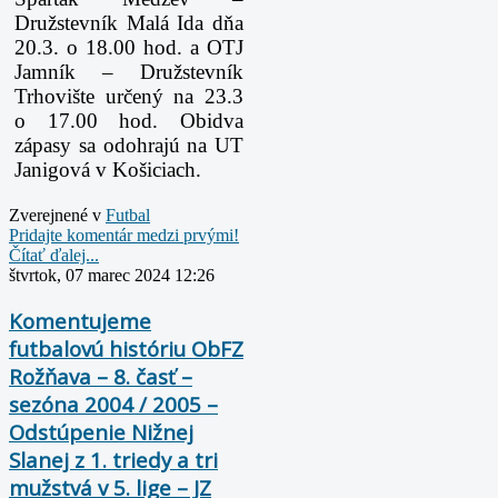
Družstevník Malá Ida dňa
20.3. o 18.00 hod. a OTJ
Jamník – Družstevník
Trhovište určený na 23.3
o 17.00 hod. Obidva
zápasy sa odohrajú na UT
Janigová v Košiciach.
Zverejnené v
Futbal
Pridajte komentár medzi prvými!
Čítať ďalej...
štvrtok, 07 marec 2024 12:26
Komentujeme
futbalovú históriu ObFZ
Rožňava – 8. časť –
sezóna 2004 / 2005 –
Odstúpenie Nižnej
Slanej z 1. triedy a tri
mužstvá v 5. lige – JZ