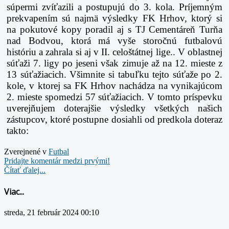
súpermi zvíťazili a postupujú do 3. kola. Príjemným
prekvapením sú najmä výsledky FK Hrhov, ktorý si
na pokutové kopy poradil aj s TJ Cementáreň Turňa
nad Bodvou, ktorá má vyše storočnú futbalovú
históriu a zahrala si aj v II. celoštátnej lige.. V oblastnej
súťaži 7. ligy po jeseni však zimuje až na 12. mieste z
13 súťažiacich. Všimnite si tabuľku tejto súťaže po 2.
kole, v ktorej sa FK Hrhov nachádza na vynikajúcom
2. mieste spomedzi 57 súťažiacich. V tomto príspevku
uverejňujem doterajšie výsledky všetkých našich
zástupcov, ktoré postupne dosiahli od predkola doteraz
takto:
Zverejnené v
Futbal
Pridajte komentár medzi prvými!
Čítať ďalej...
Viac...
streda, 21 február 2024 00:10