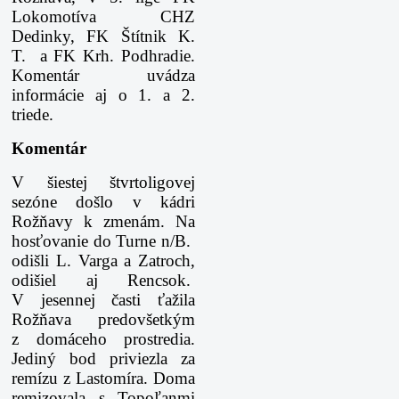
Lokomotíva CHZ
Dedinky, FK Štítnik K.
T. a FK Krh. Podhradie.
Komentár uvádza
informácie aj o 1. a 2.
triede.
Komentár
V šiestej štvrtoligovej
sezóne došlo v kádri
Rožňavy k zmenám. Na
hosťovanie do Turne n/B.
odišli L. Varga a Zatroch,
odišiel aj Rencsok.
V jesennej časti ťažila
Rožňava predovšetkým
z domáceho prostredia.
Jediný bod priviezla za
remízu z Lastomíra. Doma
remizovala s Topoľanmi