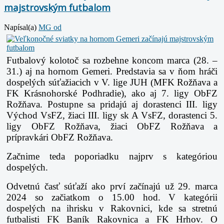
majstrovským futbalom
Napísal(a)
MG od
Futbalový kolotoč sa rozbehne koncom marca (28. –
31.) aj na hornom Gemeri. Predstavia sa v ňom hráči
dospelých súťažiacich v V. lige JUH (MFK Rožňava a
FK Krásnohorské Podhradie), ako aj 7. ligy ObFZ
Rožňava. Postupne sa pridajú aj dorastenci III. ligy
Východ VsFZ, žiaci III. ligy sk A VsFZ, dorastenci 5.
ligy ObFZ Rožňava, žiaci ObFZ Rožňava a
prípravkári ObFZ Rožňava.
Začnime teda poporiadku najprv s kategóriou
dospelých.
Odvetnú časť súťaží ako prví začínajú už 29. marca
2024 so začiatkom o 15.00 hod. V kategórii
dospelých na ihrisku v Rakovnici, kde sa stretnú
futbalisti FK Baník Rakovnica a FK Hrhov. O