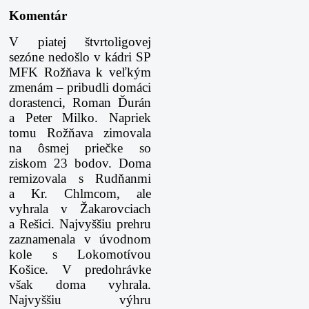
Komentár
V piatej štvrtoligovej
sezóne nedošlo v kádri SP
MFK Rožňava k veľkým
zmenám – pribudli domáci
dorastenci, Roman Ďurán
a Peter Milko. Napriek
tomu Rožňava zimovala
na ôsmej priečke so
ziskom 23 bodov. Doma
remizovala s Rudňanmi
a Kr. Chlmcom, ale
vyhrala v Žakarovciach
a Rešici. Najvyššiu prehru
zaznamenala v úvodnom
kole s Lokomotívou
Košice. V predohrávke
však doma vyhrala.
Najvyššiu výhru