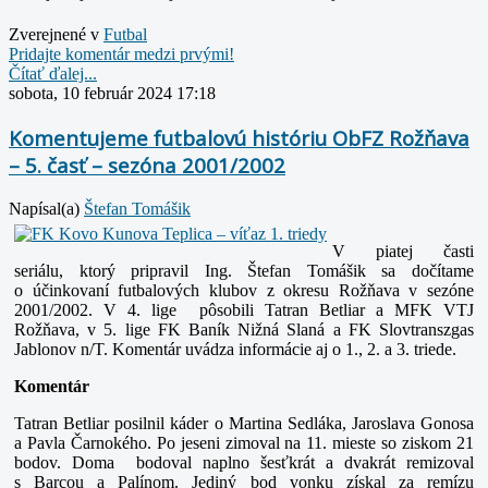
Zverejnené v
Futbal
Pridajte komentár medzi prvými!
Čítať ďalej...
sobota, 10 február 2024 17:18
Komentujeme futbalovú históriu ObFZ Rožňava
– 5. časť – sezóna 2001/2002
Napísal(a)
Štefan Tomášik
V piatej časti
seriálu, ktorý pripravil Ing. Štefan Tomášik sa dočítame
o účinkovaní futbalových klubov z okresu Rožňava v sezóne
2001/2002. V 4. lige pôsobili Tatran Betliar a MFK VTJ
Rožňava, v 5. lige FK Baník Nižná Slaná a FK Slovtranszgas
Jablonov n/T. Komentár uvádza informácie aj o 1., 2. a 3. triede.
Komentár
Tatran Betliar posilnil káder o Martina Sedláka, Jaroslava Gonosa
a Pavla Čarnokého. Po jeseni zimoval na 11. mieste so ziskom 21
bodov. Doma bodoval naplno šesťkrát a dvakrát remizoval
s Barcou a Palínom. Jediný bod vonku získal za remízu