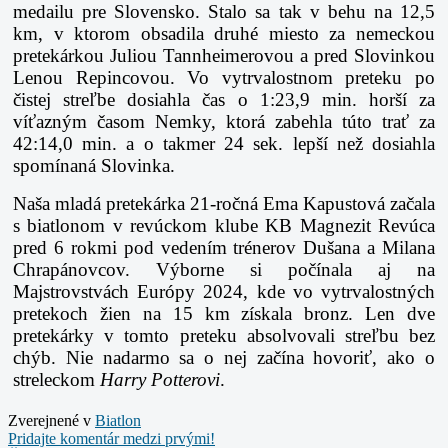
medailu pre Slovensko. Stalo sa tak v behu na 12,5
km, v ktorom obsadila druhé miesto za nemeckou
pretekárkou Juliou Tannheimerovou a pred Slovinkou
Lenou Repincovou. Vo vytrvalostnom preteku po
čistej streľbe dosiahla čas o 1:23,9 min. horší za
víťazným časom Nemky, ktorá zabehla túto trať za
42:14,0 min. a o takmer 24 sek. lepší než dosiahla
spomínaná Slovinka.
Naša mladá pretekárka 21-ročná Ema Kapustová začala
s biatlonom v revúckom klube KB Magnezit Revúca
pred 6 rokmi pod vedením trénerov Dušana a Milana
Chrapánovcov. Výborne si počínala aj na
Majstrovstvách Európy 2024, kde vo vytrvalostných
pretekoch žien na 15 km získala bronz. Len dve
pretekárky v tomto preteku absolvovali streľbu bez
chýb. Nie nadarmo sa o nej začína hovoriť, ako o
streleckom
Harry Potterovi
.
Zverejnené v
Biatlon
Pridajte komentár medzi prvými!