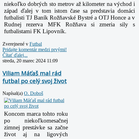
niekoľko dobrých sto metrov až kilometer na východ i
západ ďalej v tom istom čase sa predstavia domáci
futbalisti TJ Baník Rožňavské Bystré a OTJ Honce a v
Rudnej rezerva MFK Rožňava si zmeria sily s
futbalistami FK Lipovník.
Zverejnené v
Futbal
Pridajte komentár medzi prvými!
Čítať ďalej...
streda, 20 marec 2024 11:09
Viliam Máťaš mal rád
futbal po celý svoj život
Napísal(a)
O. Doboš
Koncom marca tohto roku
po niekoľkomesačnej
zimnej prestávke sa začne
život aj na ligových