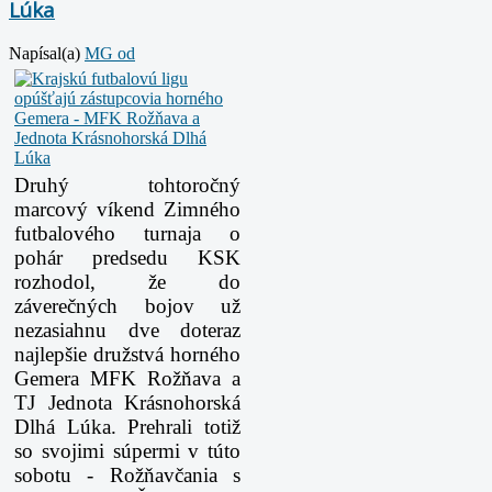
Lúka
Napísal(a)
MG od
Druhý tohtoročný
marcový víkend Zimného
futbalového turnaja o
pohár predsedu KSK
rozhodol, že do
záverečných bojov už
nezasiahnu dve doteraz
najlepšie družstvá horného
Gemera MFK Rožňava a
TJ Jednota Krásnohorská
Dlhá Lúka. Prehrali totiž
so svojimi súpermi v túto
sobotu - Rožňavčania s