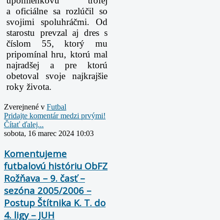
upomienkovú trofej
a oficiálne sa rozlúčil so
svojimi spoluhráčmi. Od
starostu prevzal aj dres s
číslom 55, ktorý mu
pripomínal hru, ktorú mal
najradšej a pre ktorú
obetoval svoje najkrajšie
roky života.
Zverejnené v
Futbal
Pridajte komentár medzi prvými!
Čítať ďalej...
sobota, 16 marec 2024 10:03
Komentujeme
futbalovú históriu ObFZ
Rožňava – 9. časť –
sezóna 2005/2006 –
Postup Štítnika K. T. do
4. ligy – JUH