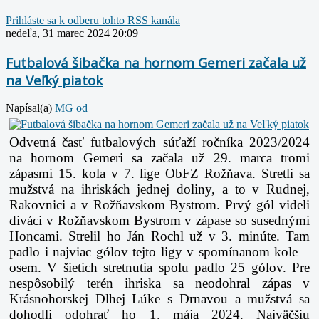
Prihláste sa k odberu tohto RSS kanála
nedeľa, 31 marec 2024 20:09
Futbalová šibačka na hornom Gemeri začala už
na Veľký piatok
Napísal(a)
MG od
Odvetná časť futbalových súťaží ročníka 2023/2024
na hornom Gemeri sa začala už 29. marca tromi
zápasmi 15. kola v 7. lige ObFZ Rožňava. Stretli sa
mužstvá na ihriskách jednej doliny, a to v Rudnej,
Rakovnici a v Rožňavskom Bystrom. Prvý gól videli
diváci v Rožňavskom Bystrom v zápase so susednými
Honcami. Strelil ho Ján Rochl už v 3. minúte. Tam
padlo i najviac gólov tejto ligy v spomínanom kole –
osem. V šietich stretnutia spolu padlo 25 gólov. Pre
nespôsobilý terén ihriska sa neodohral zápas v
Krásnohorskej Dlhej Lúke s Drnavou a mužstvá sa
dohodli odohrať ho 1. mája 2024. Najväčšiu