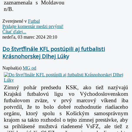
zaznamenala s Moldavou
n/B.
Zverejnené v
Futbal
Pridajte komentár medzi prvými!
Čítať ďalej...
nedeľa, 03 marec 2024 20:10
Do štvrťfinále KFL postúpili aj futbalisti
Krásnohorskej Dlhej Lúky
Napísal(a)
MG od
Zimný pohár predsedu KSK, ako tiež nazývajú
Krajskú futbalovú ligu vo Východoslovenskom
futbalovom zväze, v prvý marcový víkend iba
potvrdil, že to bolo dobré rozhodnutie riadiaceho
orgánu, ktorý spolu s Košickým samosprávnym
krajom sa takto rozhodol o tejto zimnej prestávke, aby
sa prihlásené mužstvá riadenené VsFZ, ale tiež z