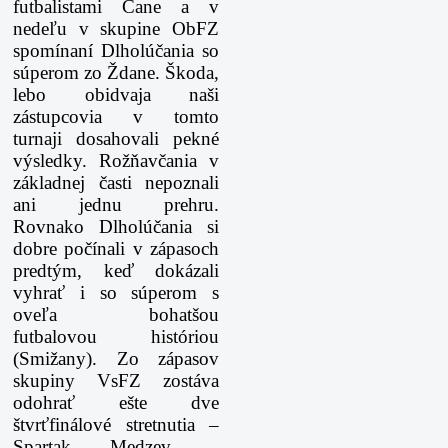
futbalistami Čane a v
nedeľu v skupine ObFZ
spomínaní Dlholúčania so
súperom zo Ždane. Škoda,
lebo obidvaja naši
zástupcovia v tomto
turnaji dosahovali pekné
výsledky. Rožňavčania v
základnej časti nepoznali
ani jednu prehru.
Rovnako Dlholúčania si
dobre počínali v zápasoch
predtým, keď dokázali
vyhrať i so súperom s
oveľa bohatšou
futbalovou históriou
(Smižany). Zo zápasov
skupiny VsFZ zostáva
odohrať ešte dve
štvrťfinálové stretnutia –
Spartak Medzev –