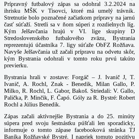
Prípravný futbalový zápas sa odohral 3.2.2024 na
ihrisku MŠK v Tisovci, ktoré má umelý trávnik.
Stretnutie bolo poznačené začiatkom prípravy na jarnú
časť súťaží. Stretli sa v ňom súperi z rozdielnych líg.
Kým Jelšavčania hrajú v VI. lige skupiny D
Stredoslovenského futbalového zväzu, Bystrania
reprezentujú účastníka 7. ligy súťaže ObFZ Rožňava.
Navyše Jelšavčania už začali prípravu na odvetu skôr,
kým Bystrania odohrali v tomto roku prvú takúto
previerku.
Bystrania hrali v zostave: Forgáč – J. Ivanič J, T.
Ivanič, A. Rochl, Znak - Benedik, Milan Gallo, P.
Milko, R. Rochl, L. Gabor, Bakoš. Striedali: V. Gallo,
Palička, P. Minčik, F. Čapó. Góly za R. Bystré: Robert
Rochl a Július Benedik.
Zápas začali aktívnejšie Bystrania a do 25. minúty
súpera pred svoju šestnástku púšťali len sporadicky,
informuje o tomto zápase facebooková stránka TJ
Baníka Rožňavské Bystré. I napriek tomuto pozitívu