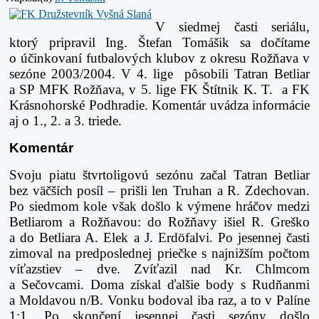
V siedmej časti seriálu,
ktorý pripravil Ing. Štefan Tomášik sa dočítame
o účinkovaní futbalových klubov z okresu Rožňava v
sezóne 2003/2004. V 4. lige pôsobili Tatran Betliar
a SP MFK Rožňava, v 5. lige FK Štítnik K. T. a FK
Krásnohorské Podhradie. Komentár uvádza informácie
aj o 1., 2. a 3. triede.
Komentár
Svoju piatu štvrtoligovú sezónu začal Tatran Betliar
bez väčších posíl – prišli len Truhan a R. Zdechovan.
Po siedmom kole však došlo k výmene hráčov medzi
Betliarom a Rožňavou: do Rožňavy išiel R. Greško
a do Betliara A. Elek a J. Erdöfalvi. Po jesennej časti
zimoval na predposlednej priečke s najnižším počtom
víťazstiev – dve. Zvíťazil nad Kr. Chlmcom
a Sečovcami. Doma získal ďalšie body s Rudňanmi
a Moldavou n/B. Vonku bodoval iba raz, a to v Palíne
1:1. Po skončení jesennej časti sezóny došlo