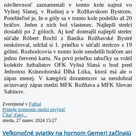
návštevnosť zaznamenali v tomto kole najmä vo
Vyšnej Slanej, v Rudnej a v Rožňavskom Bystrom.
Potešiteľné je, že o góly sa v tomto kole podelilo až 20
hráčov. Jeden z nich bol vlastenec. Najlepší strelci
dosiahli po 2 góloch. Aj keď doterajší najlepší strelec
súťaže Róbert Rochl z Baníka Rožňavské Bystré
neskóroval, udržal si 1. priečku v súťaži strelcov s 19
gólmi. Rozhodcovia v tomto kole neudelili hráčom ani
jednu červenú kartu. Na prvú priečku tabuľky sa vrátil
kolektív futbalistov OFK Vyšná Slaná o bod pred
Jednotou Krásnohorská Dlhá Lúka, ktorá má ale o
zápas menej. V kategórii dorastencov sa neodohral
avizovaný zápas medzi MFK Rožňava a MFK Slovan
Sabinov.
Zverejnené v
Futbal
Pridajte komentár medzi prvými!
Čítať ďalej...
streda, 27 marec 2024 15:27
Veľkonočné sviatky na hornom Gemeri začínajú