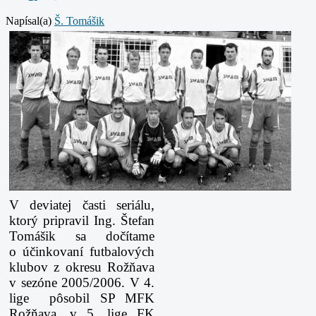
Napísal(a)
Š. Tomášik
V deviatej časti seriálu,
ktorý pripravil Ing. Štefan
Tomášik sa dočítame
o účinkovaní futbalových
klubov z okresu Rožňava
v sezóne 2005/2006. V 4.
lige pôsobil SP MFK
Rožňava, v 5. lige FK