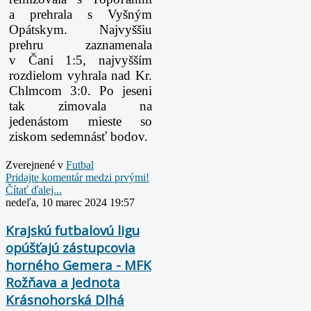
a prehrala s Vyšným
Opátskym. Najvyššiu
prehru zaznamenala
v Čani 1:5, najvyšším
rozdielom vyhrala nad Kr.
Chlmcom 3:0. Po jeseni
tak zimovala na
jedenástom mieste so
ziskom sedemnásť bodov.
Zverejnené v
Futbal
Pridajte komentár medzi prvými!
Čítať ďalej...
nedeľa, 10 marec 2024 19:57
Krajskú futbalovú ligu
opúšťajú zástupcovia
horného Gemera - MFK
Rožňava a Jednota
Krásnohorská Dlhá