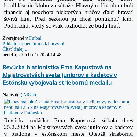
k odhláseniu klubu zo súťaže. Hlavným dôvodom boli
financie aj neochota niektorých hráčov ďalej hrávať
štvrtú ligu. Pred sezónou ju chcel ponúknuť Krh.
Podhradiu, vtedy sa však rozhodlo, že budú hrať.
Zverejnené v
Futbal
Pridajte komentár medzi prvými!
Čítať ďalej...
nedeľa, 25 február 2024 14:48
Revúcka biatlonistka Ema Kapustová na
Majstrovstvách sveta juniorov a kadetov v
Estónsku vybojovala striebornú medailu
Napísal(a)
MG od
Revúcka rodáčka Ema Kapustová získala dnes
25.2.2024 na Majstrovstvách sveta juniorov a kadetov
v biatlone v estónskom meste Otepää striebornú