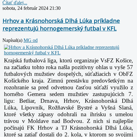
Čítať ďalej...
sobota, 24 február 2024 21:30
Hrhov a Krásnohorská Dlhá Lúka príkladne
reprezentujú hornogemerský futbal v KFL
Napísal(a)
MG od
Krajská futbalová liga, ktorú organizuje VsFZ Košice,
na začiatku tohto roka našla pozitívny ohlas u vyše 57
futbalových mužstiev dospelých, súťažiacich v ObFZ
Košického kraja. Zimnú prestávku predovšetkým na
rozohranie sa pred odvetnou časťou súťaží využilo z
horného Gemera sedem mužstiev zastupujúcich 7.
ligu:
Betliar,
Drnava, Hrhov, Krásnohorská Dlhá
Lúka,
Lipovník,
Rožňavské Bystré a Vyšná Slaná,
ktoré všetky zápasy odohrali na ihrisku s umelou
trávou v Moldave nad Bodvou. Z nich si najlepšie
počínajú FK Hrhov a TJ Krásnohorská Dlhá Lúka,
ktoré sa zatiaľ dostali do 2. kola, v ktorom so svojimi