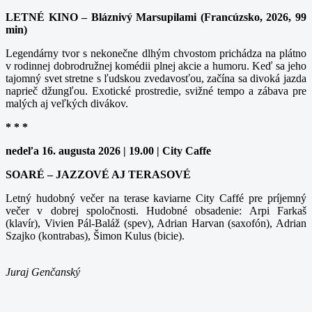
LETNÉ KINO – Bláznivý Marsupilami (Francúzsko, 2026, 99
min)
Legendárny tvor s nekonečne dlhým chvostom prichádza na plátno
v rodinnej dobrodružnej komédii plnej akcie a humoru. Keď sa jeho
tajomný svet stretne s ľudskou zvedavosťou, začína sa divoká jazda
naprieč džungľou. Exotické prostredie, svižné tempo a zábava pre
malých aj veľkých divákov.
* * *
nedeľa 16. augusta 2026 | 19.00 | City Caffe
SOARÉ – JAZZOVÉ AJ TERASOVÉ
Letný hudobný večer na terase kaviarne City Caffé pre príjemný
večer v dobrej spoločnosti. Hudobné obsadenie: Arpi Farkaš
(klavír), Vivien Pál-Baláž (spev), Adrian Harvan (saxofón), Adrian
Szajko (kontrabas), Šimon Kulus (bicie).
Juraj Genčanský