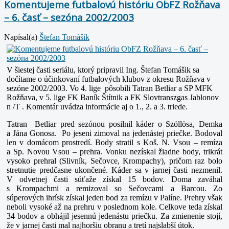
Komentujeme futbalovú históriu ObFZ Rožňava
– 6. časť – sezóna 2002/2003
Napísal(a)
Štefan Tomášik
V šiestej časti seriálu, ktorý pripravil Ing. Štefan Tomášik sa
dočítame o účinkovaní futbalových klubov z okresu Rožňava v
sezóne 2002/2003. Vo 4. lige pôsobili Tatran Betliar a SP MFK
Rožňava, v 5. lige FK Baník Štítnik a FK Slovtranszgas Jablonov
n /T . Komentár uvádza informácie aj o 1., 2. a 3. triede.
Tatran Betliar pred sezónou posilnil káder o Szöllösa, Demka
a Jána Gonosa. Po jeseni zimoval na jedenástej priečke. Bodoval
len v domácom prostredí. Body stratil s Koš. N. Vsou – remíza
a Sp. Novou Vsou – prehra. Vonku nezískal žiadne body, trikrát
vysoko prehral (Slivník, Sečovce, Krompachy), pričom raz bolo
stretnutie predčasne ukončené. Káder sa v jarnej časti nezmenil.
V odvetnej časti súťaže získal 15 bodov. Doma zaváhal
s Krompachmi a remizoval so Sečovcami a Barcou. Zo
súperových ihrísk získal jeden bod za remízu v Palíne. Prehry však
neboli vysoké až na prehru v poslednom kole. Celkove teda získal
34 bodov a obhájil jesennú jedenástu priečku. Za zmienenie stojí,
že v jarnej časti mal najhoršiu obranu a tretí najslabší útok.