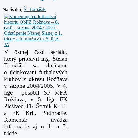
Napísal(a)
Š. Tomášik
V ôsmej časti seriálu,
ktorý pripravil Ing. Štefan
Tomášik sa dočítame
o účinkovaní futbalových
klubov z okresu Rožňava
v sezóne 2004/2005. V 4.
lige pôsobil SP MFK
Rožňava, v 5. lige FK
Plešivec, FK Štítnik K. T.
a FK Krh. Podhradie.
Komentár uvádza
informácie aj o 1. a 2.
triede.