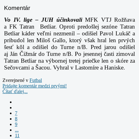
Komentár
Vo IV. lige – JUH účinkovali
MFK VTJ Rožňava
a FK Tatran Betliar. Oproti
predošlej sezóne Tatran
Betliar káder veľmi nezmenil – odišiel Pavol Lukáč a
pribudol len
Miloš Gallo, ktorý však hral len prvých
šesť kôl a odišiel do Turne n/B. Pred jarou odišiel
aj
Ján Čižmár do Turne n/B. Po jesennej časti zimoval
Tatran Betliar na výbornej tretej priečke
len o skóre za
Sečovcami a Šacou. Vyhral v Lastomíre a Haniske.
Zverejnené v
Futbal
Pridajte komentár medzi prvými!
Čítať ďalej...
7
8
9
...
11