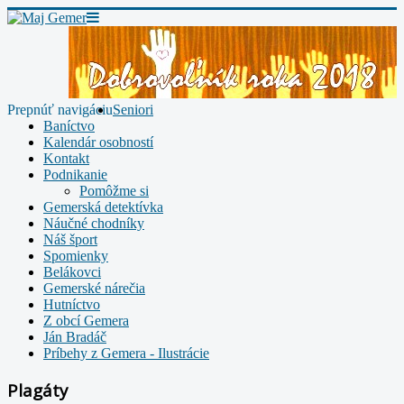
Prepnúť navigáciu
Seniori
Baníctvo
Kalendár osobností
Kontakt
Podnikanie
Pomôžme si
Gemerská detektívka
Náučné chodníky
Náš šport
Spomienky
Belákovci
Gemerské nárečia
Hutníctvo
Z obcí Gemera
Ján Bradáč
Príbehy z Gemera - Ilustrácie
Plagáty