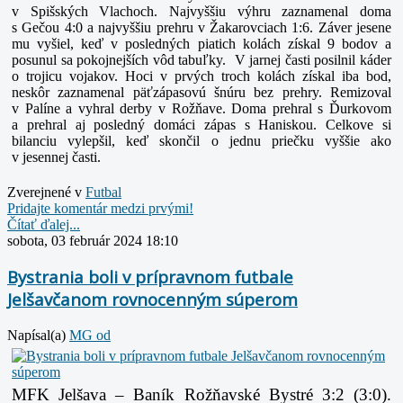
v Spišských Vlachoch. Najvyššiu výhru zaznamenal doma
s Gečou 4:0 a najvyššiu prehru v Žakarovciach 1:6. Záver jesene
mu vyšiel, keď v posledných piatich kolách získal 9 bodov a
posunul sa pokojnejších vôd tabuľky. V jarnej časti posilnil káder
o trojicu vojakov. Hoci v prvých troch kolách získal iba bod,
neskôr zaznamenal päťzápasovú šnúru bez prehry. Remizoval
v Palíne a vyhral derby v Rožňave. Doma prehral s Ďurkovom
a prehral aj posledný domáci zápas s Haniskou. Celkove si
bilanciu vylepšil, keď skončil o jednu priečku vyššie ako
v jesennej časti.
Zverejnené v
Futbal
Pridajte komentár medzi prvými!
Čítať ďalej...
sobota, 03 február 2024 18:10
Bystrania boli v prípravnom futbale
Jelšavčanom rovnocenným súperom
Napísal(a)
MG od
MFK Jelšava – Baník Rožňavské Bystré 3:2 (3:0).