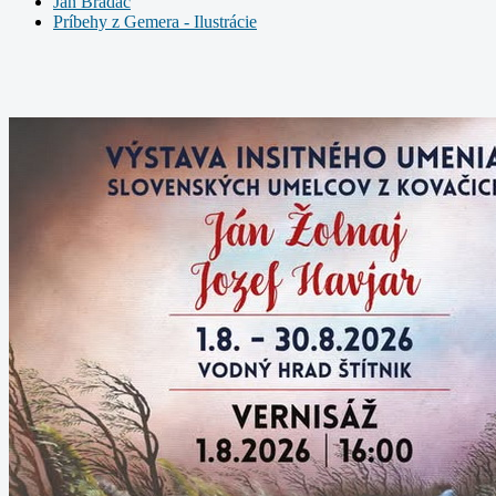
Ján Bradáč
Príbehy z Gemera - Ilustrácie
Plagáty