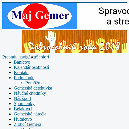
Prepnúť navigáciu
Seniori
Baníctvo
Kalendár osobností
Kontakt
Podnikanie
Pomôžme si
Gemerská detektívka
Náučné chodníky
Náš šport
Spomienky
Belákovci
Gemerské nárečia
Hutníctvo
Z obcí Gemera