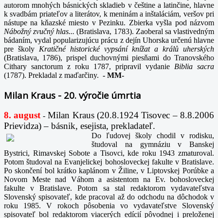
autorom mnohých básnických skladieb v češtine a latinčine, hlavne
k svadbám priateľov a literátov, k meninám a inštaláciám, veršov pri
nástupe na kňazské miesto v Pezinku. Zbierka vyšla pod názvom
Nábožný zvučný hlas...
(Bratislava, 1783). Zaoberal sa vlastivedným
bádaním, vydal popularizujúcu prácu z dejín Uhorska určenú hlavne
pre školy
Kratičné historické vypsání knížat a králů uherských
(Bratislava, 1786), prispel duchovnými piesňami do Tranovského
Cithary sanctorum z roku 1787, pripravil vydanie
Biblia sacra
(1787). Prekladal z maďarčiny.
-
MM-
Milan Kraus - 20. výročie úmrtia
8. august
Milan Kraus (20.8.1924 Tisovec – 8.8.2006
-
Prievidza) – básnik, esejista, prekladateľ.
Do ľudovej školy chodil v rodisku,
študoval na gymnáziu v Banskej
Bystrici, Rimavskej Sobote a Tisovci, kde roku 1943 zmaturoval.
Potom študoval na Evanjelickej bohosloveckej fakulte v Bratislave.
Po skončení bol krátko kaplánom v Žiline, v Liptovskej Porúbke a
Novom Meste nad Váhom a asistentom na Ev. bohosloveckej
fakulte v Bratislave. Potom sa stal redaktorom vydavateľstva
Slovenský spisovateľ, kde pracoval až do odchodu na dôchodok v
roku 1985. V rokoch pôsobenia vo vydavateľstve Slovenský
spisovateľ bol redaktorom viacerých edícií pôvodnej i preloženej