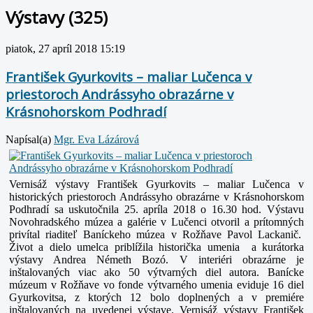
Výstavy (325)
piatok, 27 apríl 2018 15:19
František Gyurkovits – maliar Lučenca v
priestoroch Andrássyho obrazárne v
Krásnohorskom Podhradí
Napísal(a)
Mgr. Eva Lázárová
Vernisáž výstavy František Gyurkovits – maliar Lučenca v
historických priestoroch Andrássyho obrazárne v Krásnohorskom
Podhradí sa uskutočnila 25. apríla 2018 o 16.30 hod. Výstavu
Novohradského múzea a galérie v Lučenci otvoril a prítomných
privítal riaditeľ Baníckeho múzea v Rožňave Pavol Lackanič.
Život a dielo umelca priblížila historička umenia a kurátorka
výstavy Andrea Németh Bozó. V interiéri obrazárne je
inštalovaných viac ako 50 výtvarných diel autora. Banícke
múzeum v Rožňave vo fonde výtvarného umenia eviduje 16 diel
Gyurkovitsa, z ktorých 12 bolo doplnených a v premiére
inštalovaných na uvedenej výstave. Vernisáž výstavy František