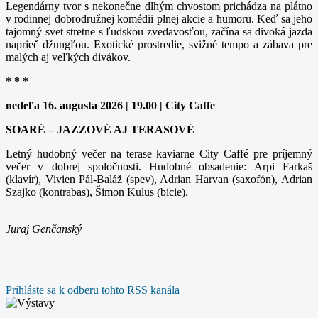
Legendárny tvor s nekonečne dlhým chvostom prichádza na plátno
v rodinnej dobrodružnej komédii plnej akcie a humoru. Keď sa jeho
tajomný svet stretne s ľudskou zvedavosťou, začína sa divoká jazda
naprieč džungľou. Exotické prostredie, svižné tempo a zábava pre
malých aj veľkých divákov.
* * *
nedeľa 16. augusta 2026 | 19.00 | City Caffe
SOARÉ – JAZZOVÉ AJ TERASOVÉ
Letný hudobný večer na terase kaviarne City Caffé pre príjemný
večer v dobrej spoločnosti. Hudobné obsadenie: Arpi Farkaš
(klavír), Vivien Pál-Baláž (spev), Adrian Harvan (saxofón), Adrian
Szajko (kontrabas), Šimon Kulus (bicie).
Juraj Genčanský
Prihláste sa k odberu tohto RSS kanála