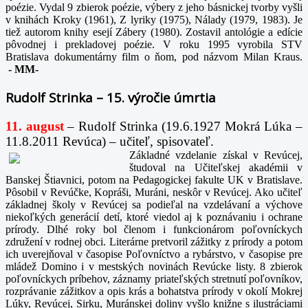
poézie. Vydal 9 zbierok poézie, výbery z jeho básnickej tvorby vyšli
v knihách Kroky (1961), Z lyriky (1975), Nálady (1979, 1983). Je
tiež autorom knihy esejí Zábery (1980). Zostavil antológie a edície
pôvodnej i prekladovej poézie. V roku 1995 vyrobila STV
Bratislava dokumentárny film o ňom, pod názvom Milan Kraus.
-
MM-
Rudolf Strinka – 15. výročie úmrtia
11. august
– Rudolf Strinka (19.6.1927 Mokrá Lúka –
11.8.2011 Revúca) – učiteľ, spisovateľ.
Základné vzdelanie získal v Revúcej,
študoval na Učiteľskej akadémii v
Banskej Štiavnici, potom na Pedagogickej fakulte UK v Bratislave.
Pôsobil v Revúčke, Kopráši, Muráni, neskôr v Revúcej. Ako učiteľ
základnej školy v Revúcej sa podieľal na vzdelávaní a výchove
niekoľkých generácií detí, ktoré viedol aj k poznávaniu i ochrane
prírody. Dlhé roky bol členom i funkcionárom poľovníckych
združení v rodnej obci. Literárne pretvoril zážitky z prírody a potom
ich uverejňoval v časopise Poľovníctvo a rybárstvo, v časopise pre
mládež Domino i v mestských novinách Revúcke listy. 8 zbierok
poľovníckych príbehov, záznamy priateľských stretnutí poľovníkov,
rozprávanie zážitkov a opis krás a bohatstva prírody v okolí Mokrej
Lúky, Revúcej, Sirku, Muránskej doliny vyšlo knižne s ilustráciami