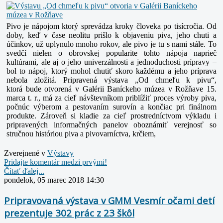
Pivo je nápojom ktorý sprevádza kroky človeka po tisícročia. Od
doby, keď v čase neolitu prišlo k objaveniu piva, jeho chuti a
účinkov, už uplynulo mnoho rokov, ale pivo je tu s nami stále. To
svedčí nielen o obrovskej popularite tohto nápoja naprieč
kultúrami, ale aj o jeho univerzálnosti a jednoduchosti prípravy –
bol to nápoj, ktorý mohol chutiť skoro každému a jeho príprava
nebola zložitá.
Pripravená výstava „Od chmeľu k pivu“,
ktorá bude otvorená v Galérii Baníckeho múzea v Rožňave 15.
marca t. r., má za cieľ návštevníkom priblížiť proces výroby piva,
počnúc výberom a pestovaním surovín a končiac pri finálnom
produkte. Zároveň si kladie za cieľ prostredníctvom výkladu i
pripravených informačných panelov oboznámiť verejnosť so
stručnou históriou piva a pivovarníctva, krčiem,
Zverejnené v
Výstavy
Pridajte komentár medzi prvými!
Čítať ďalej...
pondelok, 05 marec 2018 14:30
Pripravovaná výstava v GMM Vesmír očami detí
prezentuje 302 prác z 23 škôl