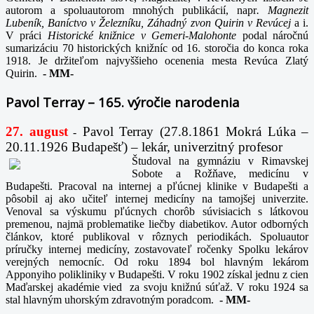
autorom a spoluautorom mnohých publikácií, napr
. Magnezit
Lubeník, Baníctvo v Železníku, Záhadný zvon Quirin v Revúcej
a i.
V práci
Historické knižnice v Gemeri-Malohonte
podal náročnú
sumarizáciu 70 historických knižníc od 16. storočia do konca roka
1918. Je držiteľom najvyššieho ocenenia mesta Revúca Zlatý
Quirin.
-
MM-
Pavol Terray – 165. výročie narodenia
27. august
Pavol Terray
(27.8.1861 Mokrá Lúka –
-
20.11.1926 Budapešť) – lekár, univerzitný profesor
Študoval na gymnáziu v Rimavskej
Sobote a Rožňave, medicínu v
Budapešti. Pracoval na internej a pľúcnej klinike v Budapešti a
pôsobil aj ako učiteľ internej medicíny na tamojšej univerzite.
Venoval sa výskumu pľúcnych chorôb súvisiacich s látkovou
premenou, najmä problematike liečby diabetikov. Autor odborných
článkov, ktoré publikoval v rôznych periodikách. Spoluautor
príručky internej medicíny, zostavovateľ ročenky Spolku lekárov
verejných nemocníc. Od roku 1894 bol hlavným lekárom
Apponyiho polikliniky v Budapešti. V roku 1902 získal jednu z cien
Maďarskej akadémie vied za svoju knižnú súťaž. V roku 1924 sa
stal hlavným uhorským zdravotným poradcom.
-
MM-