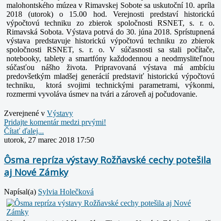
malohontského múzea v Rimavskej Sobote sa uskutoční 10. apríla
2018 (utorok) o 15.00 hod. Verejnosti predstaví historickú
výpočtovú techniku zo zbierok spoločnosti RSNET, s. r. o.
Rimavská Sobota. Výstava potrvá do 30. júna 2018. Sprístupnená
výstava predstavuje historickú výpočtovú techniku zo zbierok
spoločnosti RSNET, s. r. o. V súčasnosti sa stali počítače,
notebooky, tablety a smartfóny každodennou a neodmysliteľnou
súčasťou nášho života. Pripravovaná výstava má ambíciu
predovšetkým mladšej generácií predstaviť historickú výpočtovú
techniku, ktorá svojimi technickými parametrami, výkonmi,
rozmermi vyvoláva úsmev na tvári a zároveň aj počudovanie.
Zverejnené v
Výstavy
Pridajte komentár medzi prvými!
Čítať ďalej...
utorok, 27 marec 2018 17:50
Ôsma repríza výstavy Rožňavské cechy potešila
aj Nové Zámky
Napísal(a)
Sylvia Holečková