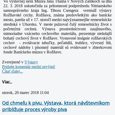
Vo výstavnej sieni Múzea Jána Thaina v Nových Zámkoch sa dňa
22. 3. 2018 uskutočnila za prítomnosti podpredsedu Nitrianskeho
samosprávneho kraja Ing. Tibora Csengera vernisáž výstavy
Rožňavské cechy. Rožňava, známa predovšetkým ako banícke
mesto, patrila už v 17. storočí medzi najvýznamnejšie remeselnícke
strediská v Uhorsku. V meste pulzoval čulý remeselnícky život s
početnými cechmi. Výstava prostredníctvom zaujímavého,
mimoriadne vzácneho cechového materiálu, prezentuje niekdajší
bohatý cechový život v Rožňave. Vystavené insígnie rožňavských
cechov - zvolávacie tabuľky, pečatidlá, truhlice, vývesný štít,
cechové nádoby i písomný materiál sú evidované v zbierkovom
fonde Baníckeho múzea v Rožňave.
Zverejnené v
Výstavy
Pridajte komentár medzi prvými!
Čítať ďalej...
Viac...
utorok, 20 marec 2018 11:04
Od chmeľu k pivu. Výstava, ktorá návštevníkom
približuje proces výroby piva