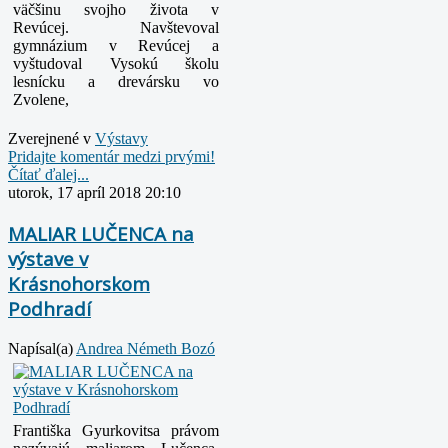
väčšinu svojho života v
Revúcej. Navštevoval
gymnázium v Revúcej a
vyštudoval Vysokú školu
lesnícku a drevársku vo
Zvolene,
Zverejnené v
Výstavy
Pridajte komentár medzi prvými!
Čítať ďalej...
utorok, 17 apríl 2018 20:10
MALIAR LUČENCA na
výstave v
Krásnohorskom
Podhradí
Napísal(a)
Andrea Németh Bozó
Františka Gyurkovitsa právom