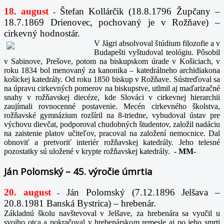
18. august
Štefan Kollárčik (18.8.1796 Župčany –
-
18.7.1869 Drienovec, pochovaný je v Rožňave) –
cirkevný hodnostár.
V Jágri absolvoval štúdium filozofie a v
Budapešti vyštudoval teológiu. Pôsobil
v Sabinove, Prešove, potom na biskupskom úrade v Košiciach, v
roku 1834 bol menovaný za kanonika – katedrálneho archidiakona
košickej katedrály. Od roku 1850 biskup v Rožňave. Sústreďoval sa
na úpravu cirkevných pomerov na biskupstve, utlmil aj maďarizačné
snahy v rožňavskej diecéze, kde Slováci v cirkevnej hierarchii
zaujímali rovnocenné postavenie. Mecén cirkevného školstva,
rožňavské gymnázium rozšíril na 8-triedne, vybudoval ústav pre
výchovu dievčat, podporoval chudobných študentov, založil nadáciu
na zaistenie platov učiteľov, pracoval na založení nemocnice. Dal
obnoviť a pretvoriť interiér rožňavskej katedrály. Jeho telesné
pozostatky sú uložené v krypte rožňavskej katedrály.
-
MM-
Ján Polomský – 45. výročie úmrtia
20. august
Ján Polomský (7.12.1896 Jelšava –
-
20.8.1981 Banská Bystrica) – hrebenár.
Základnú školu navštevoval v Jelšave, za hrebenára sa vyučil u
svojho otca a pokračoval v hrebenárskom remesle aj po jeho smrti