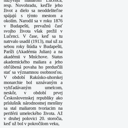
nazývajú maliarom Lučenca,
resp. Novohradu, keďže jeho
život a dielo sa neoddeliteľne
spájajú s týmto mestom a
okolím. Narodil sa v roku 1876
v Budapešti, prevažnú časť
svojho života však prežil v
Lučenci. V čase, keď sa tu
natrvalo usadil (1913), mal už za
sebou roky štúdia v Budapešti,
Paríži (Akadémia Julian) a na
akadémii v Mníchove. Status
akademického maliara a jeho
obľúbená povaha ho predurčili
stať sa významnou osobnosťou.
V období Rakúsko-uhorskej
monarchie bol uznávaným a
vyhľadávaným umelcom,
neskôr, v období prvej
Československej republiky ako
príslušník národnostnej menšiny
sa stal maliarom tvoriacim na
periférii umeleckého života. Až
v druhej polovici 20. storočia,
keď už bol v pokročilom veku,