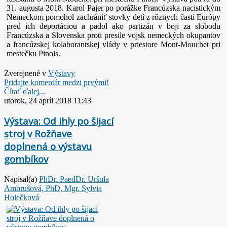
31. augusta 2018. Karol Pajer po porážke Francúzska nacistickým
Nemeckom pomohol zachrániť stovky detí z rôznych častí Európy
pred ich deportáciou a padol ako partizán v boji za slobodu
Francúzska a Slovenska proti presile vojsk nemeckých okupantov
a francúzskej kolaborantskej vlády v priestore Mont-Mouchet pri
mestečku Pinols.
Zverejnené v
Výstavy
Pridajte komentár medzi prvými!
Čítať ďalej...
utorok, 24 apríl 2018 11:43
Výstava: Od ihly po šijací
stroj v Rožňave
doplnená o výstavu
gombíkov
Napísal(a)
PhDr. PaedDr. Uršula
Ambrušová, PhD, Mgr. Sylvia
Holečková