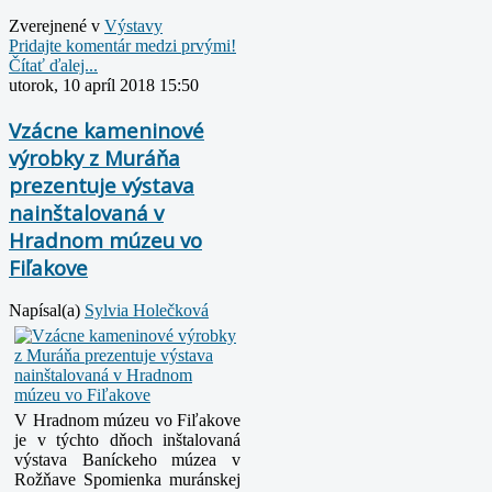
Zverejnené v
Výstavy
Pridajte komentár medzi prvými!
Čítať ďalej...
utorok, 10 apríl 2018 15:50
Vzácne kameninové
výrobky z Muráňa
prezentuje výstava
nainštalovaná v
Hradnom múzeu vo
Fiľakove
Napísal(a)
Sylvia Holečková
V Hradnom múzeu vo Fiľakove
je v týchto dňoch inštalovaná
výstava Baníckeho múzea v
Rožňave Spomienka muránskej