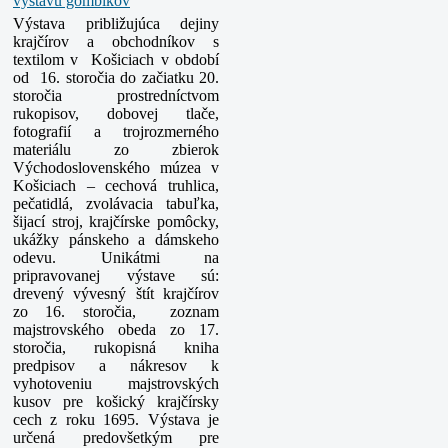
Výstava približujúca dejiny
krajčírov a obchodníkov s
textilom v Košiciach v období
od 16. storočia do začiatku 20.
storočia prostredníctvom
rukopisov, dobovej tlače,
fotografií a trojrozmerného
materiálu zo zbierok
Východoslovenského múzea v
Košiciach – cechová truhlica,
pečatidlá, zvolávacia tabuľka,
šijací stroj, krajčírske pomôcky,
ukážky pánskeho a dámskeho
odevu. Unikátmi na
pripravovanej výstave sú:
drevený vývesný štít krajčírov
zo 16. storočia, zoznam
majstrovského obeda zo 17.
storočia, rukopisná kniha
predpisov a nákresov k
vyhotoveniu majstrovských
kusov pre košický krajčírsky
cech z roku 1695. Výstava je
určená predovšetkým pre