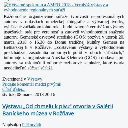
Každoročne organizované súťaže tvorivosti neprofesionálnych
autorov v oblastiach umeleckej fotografie a výtvarnej tvorby,
vyhlásené začiatkom tohto roka, budú uzavreté vernisážou výstavy
úspešných prác pre verejnosť a zároveň vyhodnotením snaženia
autorov. Gemerské osvetové stredisko (GOS) pozýva v utorok 20.
marca 2018 o 16.30 do Domu tradičnej kultúry Gemera na
Betliarskej 8 v Rožňave.
„Zostaveniu výstavy a vyhodnoteniu
predchádzali zasadnutia odborných porôt v oboch súťažiach,"
informuje za organizátora Anežka Kleinová (GOS) a dodáva: „pre
autorov sa uskutočnili odborné rozborové semináre, ktoré tvoria
neodeliteľnú súčasť súťaží.
Zverejnené v
Výstavy
Pridajte komentár medzi prvými!
Čítať ďalej...
štvrtok, 08 marec 2018 20:16
Výstavu „Od chmeľu k pivu“ otvoria v Galérii
Baníckeho múzea v Rožňave
Napísal(a)
P. Horváth