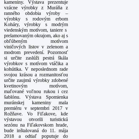
kameniny. Výstava prezentuje
vzácne výrobky z Muráňa z
ranného obdobia výroby –
výrobky s rodovým erbom
Koháry, výrobky s modrým
viedenským motívom, taniere s
prelamovaným okrajom, ako aj s
obľúbeným motívom
viničových listov v zelenom a
modrom prevedení. Pozornosť
si určite zaslúži pestrá škála
výrobkov s motívom vtáčika a
kohútika. V neposlednom rade
svojou krásou a rozmanitosťou
určite zaujmú výrobky zdobené
kvetinovým motívom,
maľované voľnou rukou i cez
šablónu. Výstava Spomienka
muránskej kameniny mala
premiéru v septembri 2017 v
Rožňave. Vo Fiľakove, kde
výstavou otvorili turistickú
sezónu na Fiľakovskom hrade,
bude inštalovaná do 11. mája
2018 a odtiaľ poputuje do