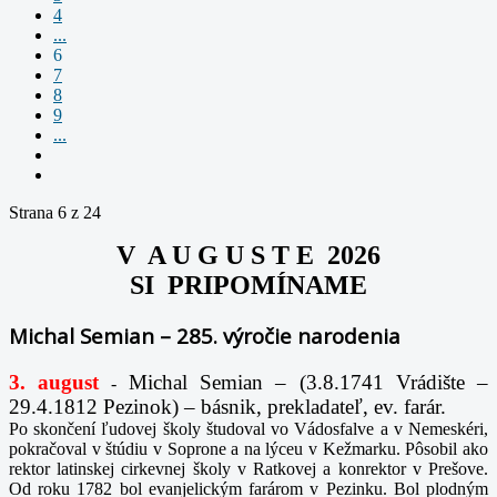
4
...
6
7
8
9
...
Strana 6 z 24
V A U G U S T E 2026
SI PRIPOMÍNAME
Michal Semian – 285. výročie narodenia
3. august
Michal Semian – (3.8.1741 Vrádište –
-
29.4.1812 Pezinok) – básnik, prekladateľ, ev. farár.
Po skončení ľudovej školy študoval vo Vádosfalve a v Nemeskéri,
pokračoval v štúdiu v Soprone a na lýceu v Kežmarku. Pôsobil ako
rektor latinskej cirkevnej školy v Ratkovej a konrektor v Prešove.
Od roku 1782 bol evanjelickým farárom v Pezinku. Bol plodným