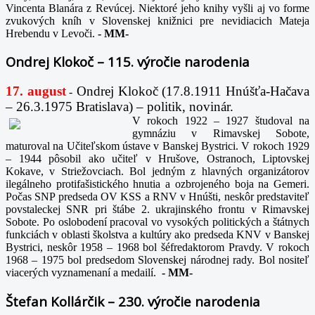
Vincenta Blanára z Revúcej. Niektoré jeho knihy vyšli aj vo forme
zvukových kníh v Slovenskej knižnici pre nevidiacich Mateja
Hrebendu v Levoči.
-
MM-
Ondrej Klokoč – 115. výročie narodenia
17. august
Ondrej Klokoč (17.8.1911 Hnúšťa-Hačava
-
– 26.3.1975 Bratislava) – politik, novinár.
V rokoch 1922 – 1927 študoval na
gymnáziu v Rimavskej Sobote,
maturoval na Učiteľskom ústave v Banskej Bystrici. V rokoch 1929
– 1944 pôsobil ako učiteľ v Hrušove, Ostranoch, Liptovskej
Kokave, v Striežovciach. Bol jedným z hlavných organizátorov
ilegálneho protifašistického hnutia a ozbrojeného boja na Gemeri.
Počas SNP predseda OV KSS a RNV v Hnúšti, neskôr predstaviteľ
povstaleckej SNR pri štábe 2. ukrajinského frontu v Rimavskej
Sobote. Po oslobodení pracoval vo vysokých politických a štátnych
funkciách v oblasti školstva a kultúry ako predseda KNV v Banskej
Bystrici, neskôr 1958 – 1968 bol šéfredaktorom Pravdy. V rokoch
1968 – 1975 bol predsedom Slovenskej národnej rady. Bol nositeľ
viacerých vyznamenaní a medailí.
-
MM-
Štefan Kollárčik – 230. výročie narodenia