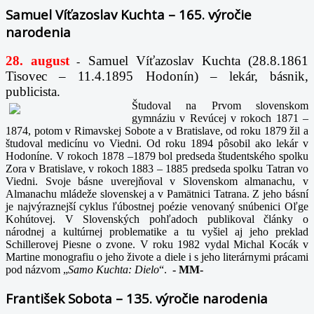
Samuel Víťazoslav Kuchta – 165. výročie
narodenia
28. august
Samuel Víťazoslav Kuchta (28.8.1861
-
Tisovec – 11.4.1895 Hodonín) – lekár, básnik,
publicista.
Študoval na Prvom slovenskom
gymnáziu v Revúcej v rokoch 1871 –
1874, potom v Rimavskej Sobote a v Bratislave, od roku 1879 žil a
študoval medicínu vo Viedni. Od roku 1894 pôsobil ako lekár v
Hodoníne. V rokoch 1878 –1879 bol predseda študentského spolku
Zora v Bratislave, v rokoch 1883 – 1885 predseda spolku Tatran vo
Viedni. Svoje básne uverejňoval v Slovenskom almanachu, v
Almanachu mládeže slovenskej a v Pamätnici Tatrana. Z jeho básní
je najvýraznejší cyklus ľúbostnej poézie venovaný snúbenici Oľge
Kohútovej. V Slovenských pohľadoch publikoval články o
národnej a kultúrnej problematike a tu vyšiel aj jeho preklad
Schillerovej Piesne o zvone. V roku 1982 vydal Michal Kocák v
Martine monografiu o jeho živote a diele i s jeho literárnymi prácami
pod názvom „
Samo Kuchta: Dielo
“.
-
MM-
František Sobota – 135. výročie narodenia