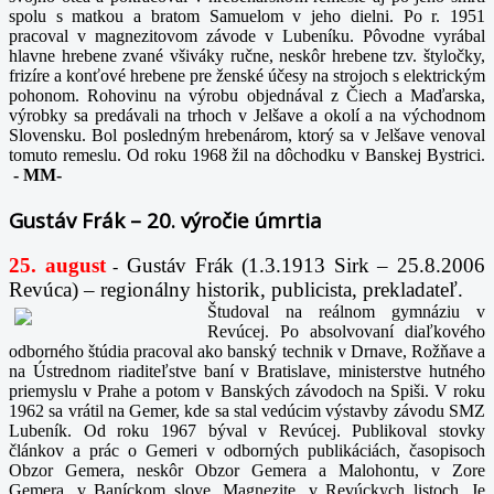
spolu s matkou a bratom Samuelom v jeho dielni. Po r. 1951
pracoval v magnezitovom závode v Lubeníku. Pôvodne vyrábal
hlavne hrebene zvané všiváky ručne, neskôr hrebene tzv. štyločky,
frizíre a konťové hrebene pre ženské účesy na strojoch s elektrickým
pohonom. Rohovinu na výrobu objednával z Čiech a Maďarska,
výrobky sa predávali na trhoch v Jelšave a okolí a na východnom
Slovensku. Bol posledným hrebenárom, ktorý sa v Jelšave venoval
tomuto remeslu. Od roku 1968 žil na dôchodku v Banskej Bystrici.
-
MM-
Gustáv Frák – 20. výročie úmrtia
25. august
Gustáv Frák
(1.3.1913 Sirk – 25.8.2006
-
Revúca) – regionálny historik, publicista, prekladateľ.
Študoval na reálnom gymnáziu v
Revúcej. Po absolvovaní diaľkového
odborného štúdia pracoval ako banský technik v Drnave, Rožňave a
na Ústrednom riaditeľstve baní v Bratislave, ministerstve hutného
priemyslu v Prahe a potom v Banských závodoch na Spiši. V roku
1962 sa vrátil na Gemer, kde sa stal vedúcim výstavby závodu SMZ
Lubeník. Od roku 1967 býval v Revúcej. Publikoval stovky
článkov a prác o Gemeri v odborných publikáciách, časopisoch
Obzor Gemera, neskôr Obzor Gemera a Malohontu, v Zore
Gemera, v Baníckom slove, Magnezite, v Revúckych listoch. Je