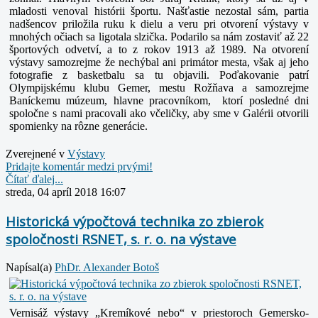
mladosti venoval histórii športu. Našťastie nezostal sám, partia
nadšencov priložila ruku k dielu a veru pri otvorení výstavy v
mnohých očiach sa ligotala slzička. Podarilo sa nám zostaviť až 22
športových odvetví, a to z rokov 1913 až 1989. Na otvorení
výstavy samozrejme že nechýbal ani primátor mesta, však aj jeho
fotografie z basketbalu sa tu objavili. Poďakovanie patrí
Olympijskému klubu Gemer, mestu Rožňava a samozrejme
Baníckemu múzeum, hlavne pracovníkom, ktorí posledné dni
spoločne s nami pracovali ako včeličky, aby sme v Galérii otvorili
spomienky na rôzne generácie.
Zverejnené v
Výstavy
Pridajte komentár medzi prvými!
Čítať ďalej...
streda, 04 apríl 2018 16:07
Historická výpočtová technika zo zbierok
spoločnosti RSNET, s. r. o. na výstave
Napísal(a)
PhDr. Alexander Botoš
Vernisáž výstavy „Kremíkové nebo“ v priestoroch Gemersko-