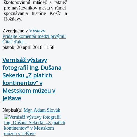
školopovinnú mládež a taktiež
pre návštevníkov mesta v rámci
spoznávania histórie Košíc a
Rožňavy.
Zverejnené v
Výstavy
Pridajte komentár medzi prvými!
Čítať ďalej...
piatok, 20 apríl 2018 11:58
Vernisáž výstavy
fotografií Ing. Dušana
Sekerku „Z piatich
kontinentov“ v
Mestskom múzeu v
Jelšave
Napísal(a)
Mgr. Adam Slovák