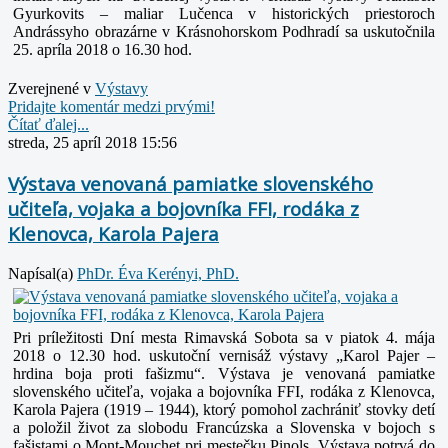
Gyurkovits – maliar Lučenca v historických priestoroch
Andrássyho obrazárne v Krásnohorskom Podhradí sa uskutočnila
25. apríla 2018 o 16.30 hod.
Zverejnené v
Výstavy
Pridajte komentár medzi prvými!
Čítať ďalej...
streda, 25 apríl 2018 15:56
Výstava venovaná pamiatke slovenského
učiteľa, vojaka a bojovníka FFI, rodáka z
Klenovca, Karola Pajera
Napísal(a)
PhDr. Éva Kerényi, PhD.
Pri príležitosti Dní mesta Rimavská Sobota sa v piatok 4. mája
2018 o 12.30 hod. uskutoční vernisáž výstavy „Karol Pajer –
hrdina boja proti fašizmu“. Výstava je venovaná pamiatke
slovenského učiteľa, vojaka a bojovníka FFI, rodáka z Klenovca,
Karola Pajera (1919 – 1944), ktorý pomohol zachrániť stovky detí
a položil život za slobodu Francúzska a Slovenska v bojoch s
fašistami o Mont-Mouchet pri mestečku Pinols. Výstava potrvá do