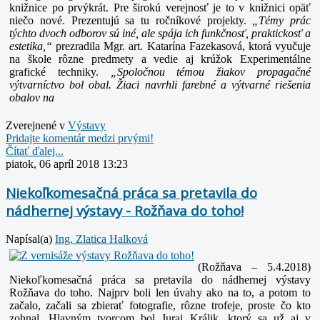
knižnice po prvýkrát. Pre širokú verejnosť je to v knižnici opäť
niečo nové. Prezentujú sa tu ročníkové projekty.
„Témy prác
týchto dvoch odborov sú iné, ale spája ich funkčnosť, praktickosť a
estetika,“
prezradila Mgr. art. Katarína Fazekasová, ktorá vyučuje
na škole
rôzne predmety a vedie aj krúžok Experimentálne
grafické techniky.
„Spoločnou témou žiakov propagačné
výtvarníctvo bol obal. Žiaci navrhli farebné a výtvarné riešenia
obalov na
Zverejnené v
Výstavy
Pridajte komentár medzi prvými!
Čítať ďalej...
piatok, 06 apríl 2018 13:23
Niekoľkomesačná práca sa pretavila do
nádhernej výstavy - Rožňava do toho!
Napísal(a)
Ing. Zlatica Halková
(Rožňava – 5.4.2018)
Niekoľkomesačná práca sa pretavila do nádhernej výstavy
Rožňava do toho. Najprv boli len úvahy ako na to, a potom to
začalo, začali sa zbierať fotografie, rôzne trofeje, proste čo kto
zohnal. Hlavným tvorcom bol Juraj Králik, ktorý sa už aj v