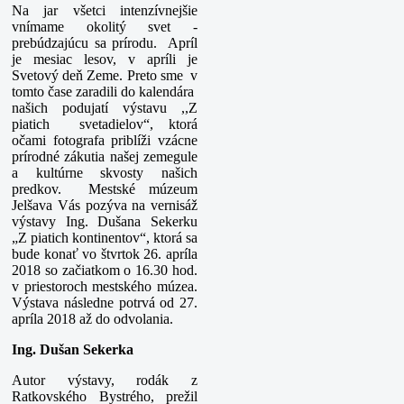
Na jar všetci intenzívnejšie
vnímame okolitý svet -
prebúdzajúcu sa prírodu. Apríl
je mesiac lesov, v apríli je
Svetový deň Zeme. Preto sme v
tomto čase zaradili do kalendára
našich podujatí výstavu ,,Z
piatich svetadielov“, ktorá
očami fotografa priblíži vzácne
prírodné zákutia našej zemegule
a kultúrne skvosty našich
predkov. Mestské múzeum
Jelšava Vás pozýva na vernisáž
výstavy Ing. Dušana Sekerku
„Z piatich kontinentov“, ktorá sa
bude konať vo štvrtok 26. apríla
2018 so začiatkom o 16.30 hod.
v priestoroch mestského múzea.
Výstava následne potrvá od 27.
apríla 2018 až do odvolania.
Ing. Dušan Sekerka
Autor výstavy, rodák z
Ratkovského Bystrého, prežil