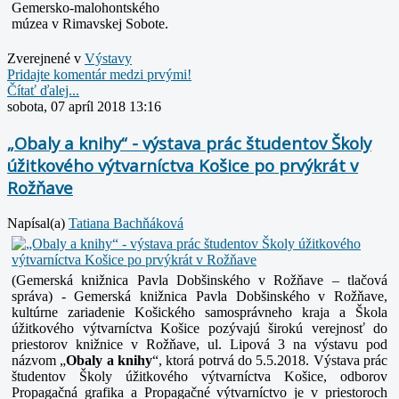
Gemersko-malohontského
múzea v Rimavskej Sobote.
Zverejnené v
Výstavy
Pridajte komentár medzi prvými!
Čítať ďalej...
sobota, 07 apríl 2018 13:16
„Obaly a knihy“ - výstava prác študentov Školy
úžitkového výtvarníctva Košice po prvýkrát v
Rožňave
Napísal(a)
Tatiana Bachňáková
(Gemerská knižnica Pavla Dobšinského v Rožňave – tlačová
správa) - Gemerská knižnica Pavla Dobšinského v Rožňave,
kultúrne zariadenie Košického samosprávneho kraja a Škola
úžitkového výtvarníctva Košice pozývajú širokú verejnosť do
priestorov knižnice v Rožňave, ul. Lipová 3 na výstavu pod
názvom „
Obaly a knihy
“, ktorá potrvá do 5.5.2018. Výstava prác
študentov Školy úžitkového výtvarníctva Košice, odborov
Propagačná grafika a Propagačné výtvarníctvo je v priestoroch