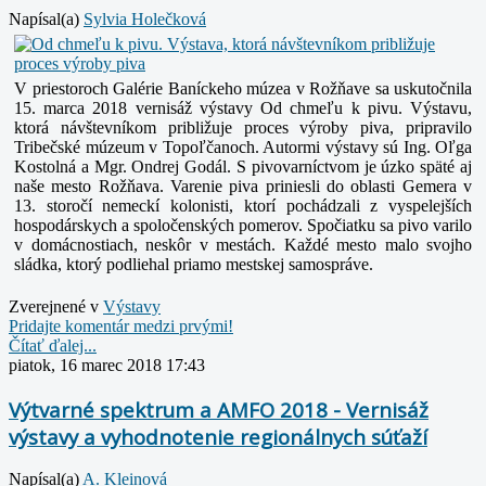
Napísal(a)
Sylvia Holečková
V priestoroch Galérie Baníckeho múzea v Rožňave sa uskutočnila
15. marca 2018 vernisáž výstavy Od chmeľu k pivu. Výstavu,
ktorá návštevníkom približuje proces výroby piva, pripravilo
Tribečské múzeum v Topoľčanoch. Autormi výstavy sú Ing. Oľga
Kostolná a Mgr. Ondrej Godál.
S pivovarníctvom je úzko späté aj
naše mesto Rožňava.
Varenie piva priniesli do oblasti Gemera v
13. storočí nemeckí kolonisti, ktorí pochádzali z vyspelejších
hospodárskych a spoločenských pomerov. Spočiatku sa pivo varilo
v domácnostiach, neskôr v mestách. Každé mesto malo svojho
sládka, ktorý podliehal priamo mestskej samospráve.
Zverejnené v
Výstavy
Pridajte komentár medzi prvými!
Čítať ďalej...
piatok, 16 marec 2018 17:43
Výtvarné spektrum a AMFO 2018 - Vernisáž
výstavy a vyhodnotenie regionálnych súťaží
Napísal(a)
A. Kleinová