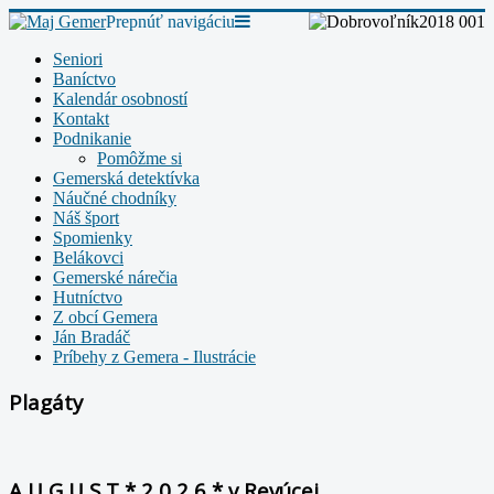
Prepnúť navigáciu
Seniori
Baníctvo
Kalendár osobností
Kontakt
Podnikanie
Pomôžme si
Gemerská detektívka
Náučné chodníky
Náš šport
Spomienky
Belákovci
Gemerské nárečia
Hutníctvo
Z obcí Gemera
Ján Bradáč
Príbehy z Gemera - Ilustrácie
Plagáty
A U G U S T * 2 0 2 6 * v Revúcej