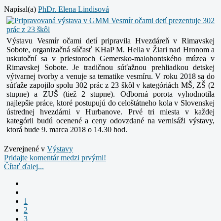
Napísal(a)
PhDr. Elena Lindisová
Výstavu Vesmír očami detí pripravila Hvezdáreň v Rimavskej
Sobote, organizačná súčasť KHaP M. Hella v Žiari nad Hronom a
uskutoční sa v priestoroch Gemersko-malohontského múzea v
Rimavskej Sobote. Je tradičnou súťažnou prehliadkou detskej
výtvarnej tvorby a venuje sa tematike vesmíru. V roku 2018 sa do
súťaže zapojilo spolu 302 prác z 23 škôl v kategóriách MŠ, ZŠ (2
stupne) a ZUŠ (tiež 2 stupne). Odborná porota vyhodnotila
najlepšie práce, ktoré postupujú do celoštátneho kola v Slovenskej
ústrednej hvezdárni v Hurbanove. Prvé tri miesta v každej
kategórii budú ocenené a ceny odovzdané na vernisáži výstavy,
ktorá bude 9. marca 2018 o 14.30 hod.
Zverejnené v
Výstavy
Pridajte komentár medzi prvými!
Čítať ďalej...
1
2
3