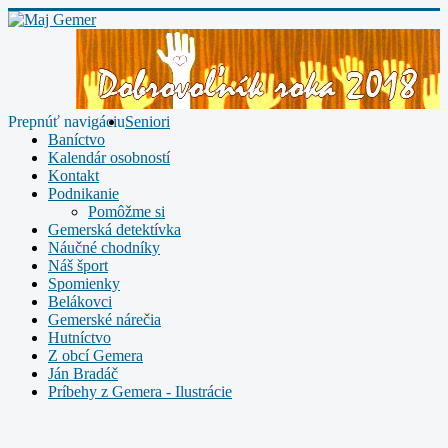
Prepnúť navigáciu
Seniori
Baníctvo
Kalendár osobností
Kontakt
Podnikanie
Pomôžme si
Gemerská detektívka
Náučné chodníky
Náš šport
Spomienky
Belákovci
Gemerské nárečia
Hutníctvo
Z obcí Gemera
Ján Bradáč
Príbehy z Gemera - Ilustrácie
Plagáty