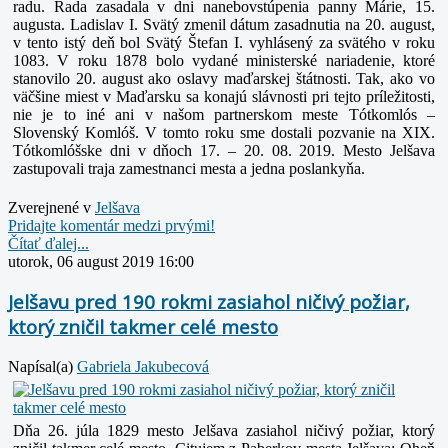
radu. Rada zasadala v dni nanebovstúpenia panny Márie, 15.
augusta. Ladislav I. Svätý zmenil dátum zasadnutia na 20. august,
v tento istý deň bol Svätý Štefan I. vyhlásený za svätého v roku
1083.
V roku 1878 bolo vydané ministerské nariadenie, ktoré
stanovilo 20. august ako oslavy maďarskej štátnosti.
Tak, ako vo
väčšine miest v Maďarsku sa konajú slávnosti pri tejto príležitosti,
nie je to iné ani v našom partnerskom meste Tótkomlós –
Slovenský Komlóš. V tomto roku sme dostali pozvanie na XIX.
Tótkomlóšske dni v dňoch 17. – 20. 08. 2019. Mesto Jelšava
zastupovali traja zamestnanci mesta a jedna poslankyňa.
Zverejnené v
Jelšava
Pridajte komentár medzi prvými!
Čítať ďalej...
utorok, 06 august 2019 16:00
Jelšavu pred 190 rokmi zasiahol ničivý požiar,
ktorý zničil takmer celé mesto
Napísal(a)
Gabriela Jakubecová
Dňa 26. júla 1829 mesto Jelšava zasiahol ničivý požiar, ktorý