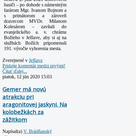
hasiči – po dohode s námestným
farárom Mgr. Ivanom Bojnom a
s primátorom a zároveň
dozorcom MVDr. Milanom
Kolesárom – zavítali do
evanjelického a. v. chrámu
Božieho v Jelšave, aby si aj na
službách Božích pripomenuli
191. výročie vyhorenia mesta.
Zverejnené v
Jelšava
Pridajte komentár medzi prvými!
Čítať ďalej...
piatok, 12 jún 2020 15:03
Gemer má novú
atrakciu pri
aragonitovej jaskyni. Na
kolobežkách za
zážitkom
Napísal(a)
V. Brádňanský