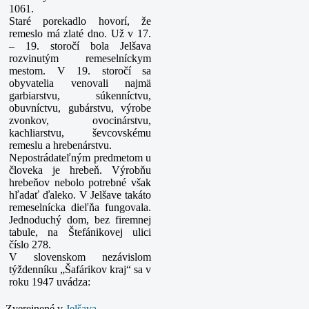
1061.
Staré porekadlo hovorí, že
remeslo má zlaté dno. Už v 17.
– 19. storočí bola Jelšava
rozvinutým remeselníckym
mestom. V 19. storočí sa
obyvatelia venovali najmä
garbiarstvu, súkenníctvu,
obuvníctvu, gubárstvu, výrobe
zvonkov, ovocinárstvu,
kachliarstvu, ševcovskému
remeslu a hrebenárstvu.
Nepostrádateľným predmetom u
človeka je hrebeň. Výrobňu
hrebeňov nebolo potrebné však
hľadať ďaleko. V Jelšave takáto
remeselnícka dieľňa fungovala.
Jednoduchý dom, bez firemnej
tabule, na Štefánikovej ulici
číslo 278.
V slovenskom nezávislom
týždenníku „Šafárikov kraj“ sa v
roku 1947 uvádza:
Zverejnené v
Jelšava