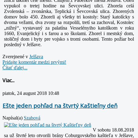
zničil takmer celé mesto. Citujem z Paberkov mesta Jelšava:
Oheň
vypukol o tretej hodine na Ševcovskej ulici. Zhorela celá
Zvolenská – zvonárska, Teplická i Ševcovská ulica. Zhorených
domov bolo 450. Zhoreli aj všetky tri kostoly:
Starý katolícky s
dvoma vežami, dva zvony sa rozpolili, tretí sa zachoval, Kostolec
„nižný“, vystavaný za palatína Vesselényiho katolíkom v roku
1660, Evanjelický i s farou a so školami.
Zhorel i mestský dom,
stoličný dom i byty pre vojsko s tromi osobami. Tento požiar bol
posledný v Jelšave.
Zverejnené v
Jelšava
Pridajte komentár medzi prvými!
Čítať ďalej...
Viac...
piatok, 24 august 2018 10:48
Ešte jeden pohľad na štvrtý Kaštieľny deň
Napísal(a)
Szabová
V sobotu 18.08.2018
sa už štvrté leto otvorili brány Coburgovského kaštieľa v Jelšave,