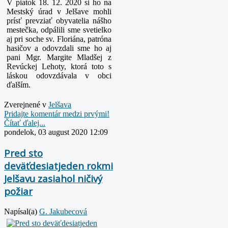
V piatok 18. 12. 2020 si ho na
Mestský úrad v Jelšave mohli
prísť prevziať obyvatelia nášho
mestečka, odpálili sme svetielko
aj pri soche sv. Floriána, patróna
hasičov a odovzdali sme ho aj
pani Mgr. Margite Mladšej z
Revúckej Lehoty, ktorá toto s
láskou odovzdávala v obci
ďalším.
Zverejnené v
Jelšava
Pridajte komentár medzi prvými!
Čítať ďalej...
pondelok, 03 august 2020 12:09
Pred sto
deväťdesiatjeden rokmi
Jelšavu zasiahol ničivý
požiar
Napísal(a)
G. Jakubecová