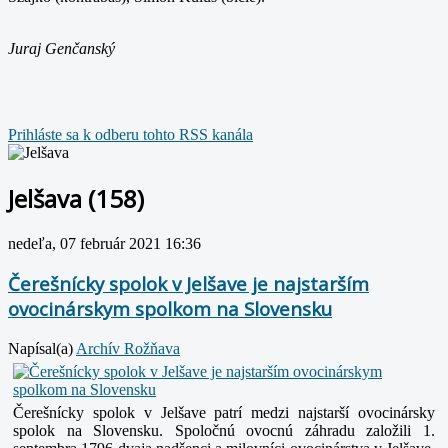
Juraj Genčanský
Prihláste sa k odberu tohto RSS kanála
Jelšava (158)
nedeľa, 07 február 2021 16:36
Čerešnícky spolok v Jelšave je najstarším
ovocinárskym spolkom na Slovensku
Napísal(a)
Archív Rožňava
Čerešnícky spolok v Jelšave patrí medzi najstarší ovocinársky
spolok na Slovensku. Spoločnú ovocnú záhradu založili 1.