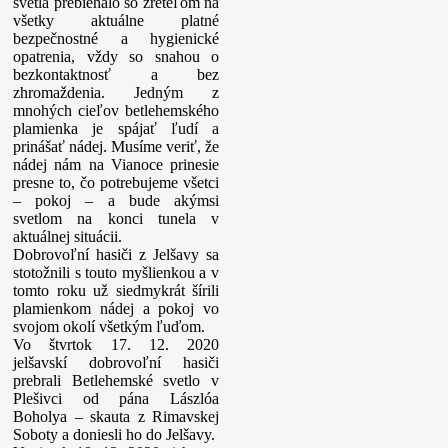
svetla prebiehalo so zreteľom na
všetky aktuálne platné
bezpečnostné a hygienické
opatrenia, vždy so snahou o
bezkontaktnosť a bez
zhromaždenia.
Jedným z
mnohých cieľov betlehemského
plamienka je spájať ľudí a
prinášať nádej. Musíme veriť, že
nádej nám na Vianoce prinesie
presne to, čo potrebujeme všetci
– pokoj – a bude akýmsi
svetlom na konci tunela v
aktuálnej situácii.
Dobrovoľní hasiči z Jelšavy sa
stotožnili s touto myšlienkou a v
tomto roku už siedmykrát šírili
plamienkom nádej a pokoj vo
svojom okolí všetkým ľuďom.
Vo štvrtok 17. 12. 2020
jelšavskí dobrovoľní hasiči
prebrali Betlehemské svetlo v
Plešivci od pána Lászlóa
Boholya – skauta z Rimavskej
Soboty a doniesli ho do Jelšavy.