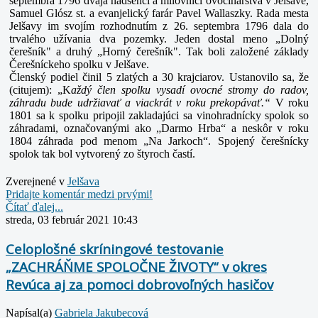
septembra 1796 dvaja nadšenci a milovníci ovocinárstva v Jelšave,
Samuel Glósz st. a evanjelický farár Pavel
Wallaszky. Rada mesta
Jelšavy im svojím rozhodnutím z 26. septembra 1796 dala do
trvalého užívania dva pozemky. Jeden dostal meno „Dolný
čerešník" a druhý „Horný čerešník". Tak boli založené základy
Čerešníckeho spolku v Jelšave.
Členský podiel činil 5 zlatých a 30 krajciarov. Ustanovilo sa, že
(citujem): „K
aždý člen spolku vysadí ovocné stromy do radov,
záhradu bude udržiavať a viackrát
v roku prekopávať.“
V roku
1801 sa k spolku pripojil zakladajúci sa vinohradnícky spolok so
záhradami, označovanými ako „Darmo Hrba“ a neskôr v roku
1804 záhrada pod menom „Na Jarkoch“. Spojený čerešnícky
spolok tak bol vytvorený zo
štyroch častí.
Zverejnené v
Jelšava
Pridajte komentár medzi prvými!
Čítať ďalej...
streda, 03 február 2021 10:43
Celoplošné skríningové testovanie
„ZACHRÁŇME SPOLOČNE ŽIVOTY“ v okres
Revúca aj za pomoci dobrovoľných hasičov
Napísal(a)
Gabriela Jakubecová