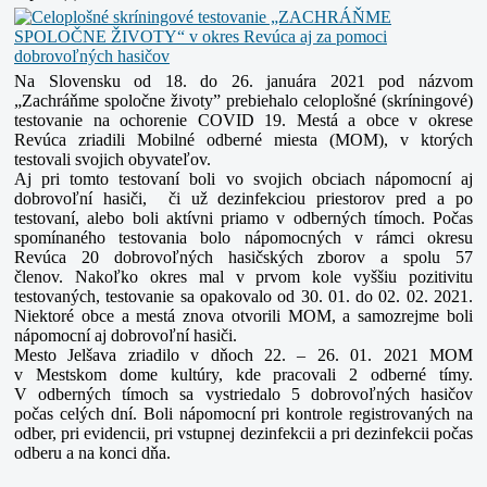
Na Slovensku od 18. do 26. januára 2021 pod názvom
„Zachráňme spoločne životy” prebiehalo celoplošné (skríningové)
testovanie na ochorenie COVID 19. Mestá a obce v okrese
Revúca
zriadili Mobilné odberné miesta (MOM), v ktorých
testovali svojich obyvateľov.
Aj pri tomto testovaní boli vo svojich obciach nápomocní aj
dobrovoľní hasiči, či už dezinfekciou priestorov pred a po
testovaní, alebo boli aktívni priamo v odberných tímoch.
Počas
spomínaného testovania bolo nápomocných v rámci okresu
Revúca 20 dobrovoľných hasičských zborov a spolu 57
členov.
Nakoľko okres mal v prvom kole vyššiu pozitivitu
testovaných, testovanie sa opakovalo od 30. 01. do 02. 02. 2021.
Niektoré obce a mestá znova otvorili MOM,
a samozrejme boli
nápomocní aj dobrovoľní hasiči.
Mesto Jelšava zriadilo v dňoch 22. – 26. 01. 2021 MOM
v Mestskom dome kultúry, kde pracovali 2 odberné tímy.
V odberných tímoch sa vystriedalo 5 dobrovoľných hasičov
počas
celých dní. Boli nápomocní pri kontrole registrovaných na
odber, pri evidencii, pri vstupnej dezinfekcii a pri dezinfekcii počas
odberu a na konci dňa.