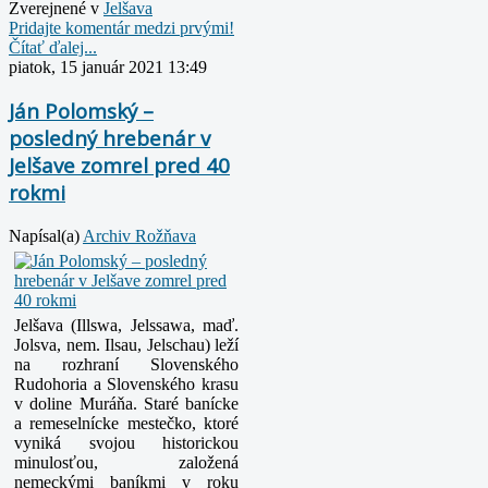
Zverejnené v
Jelšava
Pridajte komentár medzi prvými!
Čítať ďalej...
piatok, 15 január 2021 13:49
Ján Polomský –
posledný hrebenár v
Jelšave zomrel pred 40
rokmi
Napísal(a)
Archiv Rožňava
Jelšava (Illswa, Jelssawa, maď.
Jolsva, nem. Ilsau, Jelschau) leží
na rozhraní Slovenského
Rudohoria a Slovenského krasu
v doline Muráňa. Staré banícke
a remeselnícke mestečko, ktoré
vyniká svojou historickou
minulosťou, založená
nemeckými baníkmi v roku