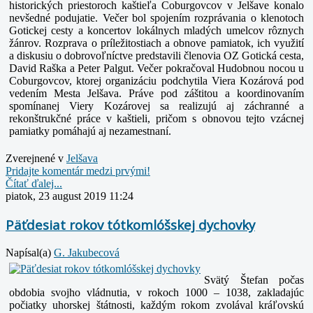
historických priestoroch kaštieľa Coburgovcov v Jelšave konalo
nevšedné podujatie. Večer bol spojením rozprávania o klenotoch
Gotickej cesty a koncertov lokálnych mladých umelcov rôznych
žánrov. Rozprava o príležitostiach a obnove pamiatok, ich využití
a diskusiu o dobrovoľníctve predstavili členovia OZ Gotická cesta,
David Raška a Peter Palgut. Večer pokračoval Hudobnou nocou u
Coburgovcov, ktorej organizáciu podchytila Viera Kozárová pod
vedením Mesta Jelšava. Práve pod záštitou a koordinovaním
spomínanej Viery Kozárovej sa realizujú aj záchranné a
rekonštrukčné práce v kaštieli, pričom s obnovou tejto vzácnej
pamiatky pomáhajú aj nezamestnaní.
Zverejnené v
Jelšava
Pridajte komentár medzi prvými!
Čítať ďalej...
piatok, 23 august 2019 11:24
Päťdesiat rokov tótkomlóšskej dychovky
Napísal(a)
G. Jakubecová
Svätý Štefan počas
obdobia svojho vládnutia, v rokoch 1000 – 1038, zakladajúc
počiatky uhorskej štátnosti, každým rokom zvolával kráľovskú