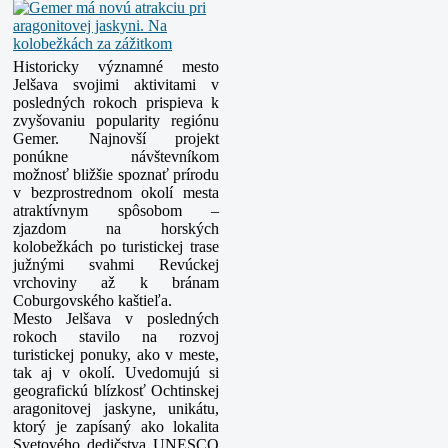
Historicky významné mesto
Jelšava svojimi aktivitami v
posledných rokoch prispieva k
zvyšovaniu popularity regiónu
Gemer. Najnovší projekt
ponúkne návštevníkom
možnosť bližšie spoznať prírodu
v bezprostrednom okolí mesta
atraktívnym spôsobom –
zjazdom na horských
kolobežkách po turistickej trase
južnými svahmi Revúckej
vrchoviny až k bránam
Coburgovského kaštieľa.
Mesto Jelšava v posledných
rokoch stavilo na rozvoj
turistickej ponuky, ako v meste,
tak aj v okolí. Uvedomujú si
geografickú blízkosť Ochtinskej
aragonitovej jaskyne, unikátu,
ktorý je zapísaný ako lokalita
Svetového dedičstva UNESCO