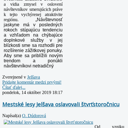
a vidia zmysel v oslovení
návštevníkov smerujúcich práve
k tejto vychýrenej atraktivite
regiónu.
„Návštevnosť
jaskyne má v posledných
rokoch stúpajúcu tendenciu
a vzhľadom na chýbajúce
doplnkové služby v jej
blízkosti sme sa rozhodli pre
rozšírenie zážitkovej ponuky.
Aby sme sa priblížili novým
trendom a ponúkli
návštevníkovi netradičný
Zverejnené v
Jelšava
Pridajte komentár medzi prvými!
Čítať ďalej...
pondelok, 14 október 2019 18:17
Mestské lesy Jelšava oslavovali štvrťstoročnicu
Napísal(a)
O. Dúdorová
Od vzniku