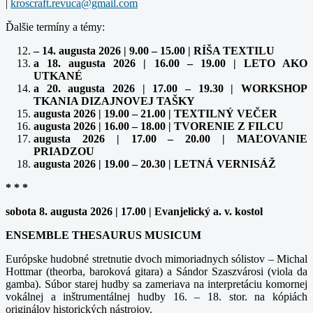
|
Ďalšie termíny a témy:
– 14. augusta 2026 | 9.00 – 15.00 | RÍŠA TEXTILU
a 18. augusta 2026 | 16.00 – 19.00 | LETO AKO
UTKANÉ
a 20. augusta 2026 | 17.00 – 19.30 | WORKSHOP
TKANIA DIZAJNOVEJ TAŠKY
augusta 2026 | 19.00 – 21.00 | TEXTILNÝ VEČER
augusta 2026 | 16.00 – 18.00 | TVORENIE Z FILCU
augusta 2026 | 17.00 – 20.00 | MAĽOVANIE
PRIADZOU
augusta 2026 | 19.00 – 20.30 | LETNÁ VERNISÁŽ
* * *
sobota 8. augusta 2026 | 17.00 | Evanjelický a. v. kostol
ENSEMBLE THESAURUS MUSICUM
Európske hudobné stretnutie dvoch mimoriadnych sólistov – Michal
Hottmar (theorba, baroková gitara) a Sándor Szaszvárosi (viola da
gamba). Súbor starej hudby sa zameriava na interpretáciu komornej
vokálnej a inštrumentálnej hudby 16. – 18. stor. na kópiách
originálov historických nástrojov.