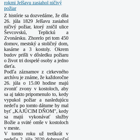
Z histórie sa dozvedáme, že dňa
26. júla 1829 Jelšavu zasiahol
ničivý požiar, ktorý zničil ulice
Ševcovskú, Teplickú a
Zvonársku. Zhorelo pri tom 450
domov, mestský a stoličný dom,
kasárne a 3 kostoly. Okrem
budov prišli v dôsledku požiaru
o život tri dospelé osoby a jedno
dieťa.
Podľa záznamov z cirkevného
archívu je známe, že každoročne
26. júla o 15.00 hodine majú
zvoniť zvony v kostoloch, aby
sa aj takto pripomenulo to, kedy
vypukol požiar a nasledujúcu
nedeľu po tomto dátume by mal
byť „KAJÚCIM DŇOM", kedy
sa majú vykonávať služby
Božie a sväté omše v kostoloch
v meste.
V tomto roku už tretíkrát v
nedeľu 2. júla 2020 dobrovoľní