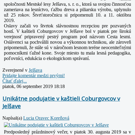
spoločnosti Mestské lesy Jelšava, s. r. o., ktorá sa svojou činnosťou
zameriava na lesníctvo, ťažbu dreva a piliarsku výrobu, uplynulo
už 25 rokov. Štvrťstoročnicu si pripomenuli 10. a 11. októbra
2019.
Oslavy začali vo štvrtok slávnostnou recepciou pre pozvaných
hostí. V kaštieli Coburgovcov v Jelšave bol v piatok pre širokú
verejnosť pripravený pestrý program pod názvom Cesta lesmi.
Oslávenci sa pochválili novou a výkonnou technikou, ale zároveň
pripomenuli, že stále sú v náročnom lesnom teréne neoceniteľnými
pomocníkmi ťažné kone. Svoje miesto tu mala lesná pedagogika,
poľovníci, edukácia o ekologickom správaní.
Zverejnené v
Jelšava
Pridajte komentár medzi prvými!
Čítať ďalej...
piatok, 06 september 2019 18:18
Unikátne podujatie v kaštieli Coburgovcov v
Jelšave
Napísal(a)
Lucia Oravec Koreňová
Predposledný prázdninový večer, v piatok 30. augusta 2019 sa v