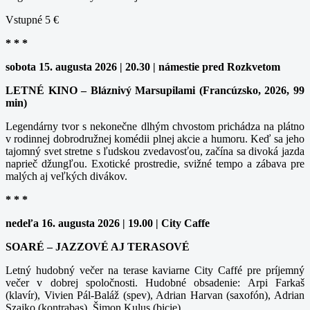
Vstupné 5 €
* * *
sobota 15. augusta 2026 | 20.30 | námestie pred Rozkvetom
LETNÉ KINO – Bláznivý Marsupilami (Francúzsko, 2026, 99
min)
Legendárny tvor s nekonečne dlhým chvostom prichádza na plátno
v rodinnej dobrodružnej komédii plnej akcie a humoru. Keď sa jeho
tajomný svet stretne s ľudskou zvedavosťou, začína sa divoká jazda
naprieč džungľou. Exotické prostredie, svižné tempo a zábava pre
malých aj veľkých divákov.
* * *
nedeľa 16. augusta 2026 | 19.00 | City Caffe
SOARÉ – JAZZOVÉ AJ TERASOVÉ
Letný hudobný večer na terase kaviarne City Caffé pre príjemný
večer v dobrej spoločnosti. Hudobné obsadenie: Arpi Farkaš
(klavír), Vivien Pál-Baláž (spev), Adrian Harvan (saxofón), Adrian
Szajko (kontrabas), Šimon Kulus (bicie).