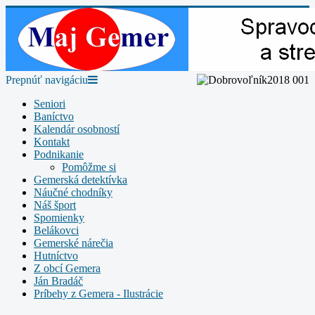
Prepnúť navigáciu
Seniori
Baníctvo
Kalendár osobností
Kontakt
Podnikanie
Pomôžme si
Gemerská detektívka
Náučné chodníky
Náš šport
Spomienky
Belákovci
Gemerské nárečia
Hutníctvo
Z obcí Gemera
Ján Bradáč
Príbehy z Gemera - Ilustrácie