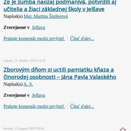
Že je zumba naozaj podmanivá, potvrdili aj
učitelia a žiaci základnej školy v Jelšave
Napísal(a)
Mgr. Martina Štullerová
Zverejnené v
Jelšava
Pridajte komentár medzi prvými!
Čítať ďalej...
sobota, 11 október 2014 11:22
Zborovým dňom si uctili pamiatku kňaza a
činorodej osobnosti – Jána Pavla Valaského
Napísal(a)
A. S.
Zverejnené v
Jelšava
Pridajte komentár medzi prvými!
Čítať ďalej...
štvrtok, 12 august 2010 09:41