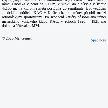
rámci Uhorska v behu na 100 m, v skoku do diaľky a v štafete
4x100 m, na ktorom štafeta postúpila do semifinále. Bol vedúcim
atletického oddielu KAC v Košiciach, ako tréner pôsobil medzi
robotníckymi športovcami. Po skončení kariéry pôsobil ako tréner
materského košického klubu KAC, v rokoch 1920 – 1921 mu
dokonca šéfoval.
-
MM-
© 2026 Maj Gemer
Späť hore