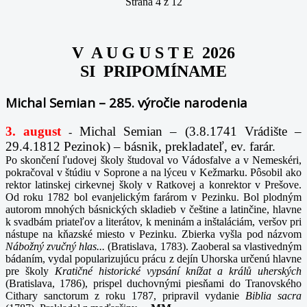
Strana 4 z 12
V A U G U S T E 2026
SI PRIPOMÍNAME
Michal Semian – 285. výročie narodenia
3. august
Michal Semian – (3.8.1741 Vrádište –
-
29.4.1812 Pezinok) – básnik, prekladateľ, ev. farár.
Po skončení ľudovej školy študoval vo Vádosfalve a v Nemeskéri,
pokračoval v štúdiu v Soprone a na lýceu v Kežmarku. Pôsobil ako
rektor latinskej cirkevnej školy v Ratkovej a konrektor v Prešove.
Od roku 1782 bol evanjelickým farárom v Pezinku. Bol plodným
autorom mnohých básnických skladieb v češtine a latinčine, hlavne
k svadbám priateľov a literátov, k meninám a inštaláciám, veršov pri
nástupe na kňazské miesto v Pezinku. Zbierka vyšla pod názvom
Nábožný zvučný hlas...
(Bratislava, 1783). Zaoberal sa vlastivedným
bádaním, vydal popularizujúcu prácu z dejín Uhorska určenú hlavne
pre školy
Kratičné historické vypsání knížat a králů uherských
(Bratislava, 1786), prispel duchovnými piesňami do Tranovského
Cithary sanctorum z roku 1787, pripravil vydanie
Biblia sacra