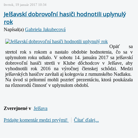
štvrtok, 19 január 2017 10:34
Jelšavskí dobrovoľní hasiči hodnotili uplynulý
rok
Napísal(a)
Gabriela Jakubecová
Opäť sa
stretol rok s rokom a nastalo obdobie hodnotenia, čo sa v
uplynulom roku udialo. V sobotu 14. januára 2017 sa jelšavskí
dobrovoľní hasiči stretli v Klube dôchodcov v Jelšave, aby
vyhodnotili rok 2016 na výročnej členskej schôdzi. Medzi
jelšavských hasičov zavítali aj kolegovia z rumunského Nadlaku.
Na úvod si prítomní mohli pozrieť prezentáciu, ktorá poukázala
na rôznorodú činnosť v uplynulom období.
Zverejnené v
Jelšava
Pridajte komentár medzi prvými!
Čítať ďalej...