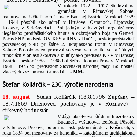
V rokoch 1922 – 1927 študoval na
gymnáziu v Rimavskej Sobote,
maturoval na Učiteľskom ústave v Banskej Bystrici. V rokoch 1929
– 1944 pôsobil ako učiteľ v Hrušove, Ostranoch, Liptovskej
Kokave, v Striežovciach. Bol jedným z hlavných organizátorov
ilegálneho protifašistického hnutia a ozbrojeného boja na Gemeri.
Počas SNP predseda OV KSS a RNV v Hnúšti, neskôr predstaviteľ
povstaleckej SNR pri štábe 2. ukrajinského frontu v Rimavskej
Sobote. Po oslobodení pracoval vo vysokých politických a štátnych
funkciách v oblasti školstva a kultúry ako predseda KNV v Banskej
Bystrici, neskôr 1958 – 1968 bol šéfredaktorom Pravdy. V rokoch
1968 – 1975 bol predsedom Slovenskej národnej rady. Bol nositeľ
viacerých vyznamenaní a medailí.
-
MM-
Štefan Kollárčik – 230. výročie narodenia
18. august
Štefan Kollárčik (18.8.1796 Župčany –
-
18.7.1869 Drienovec, pochovaný je v Rožňave) –
cirkevný hodnostár.
V Jágri absolvoval štúdium filozofie a v
Budapešti vyštudoval teológiu. Pôsobil
v Sabinove, Prešove, potom na biskupskom úrade v Košiciach, v
roku 1834 bol menovaný za kanonika – katedrálneho archidiakona