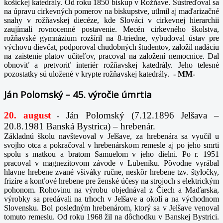
košickej katedrály. Od roku 1850 biskup v Rožňave. Sústreďoval sa
na úpravu cirkevných pomerov na biskupstve, utlmil aj maďarizačné
snahy v rožňavskej diecéze, kde Slováci v cirkevnej hierarchii
zaujímali rovnocenné postavenie. Mecén cirkevného školstva,
rožňavské gymnázium rozšíril na 8-triedne, vybudoval ústav pre
výchovu dievčat, podporoval chudobných študentov, založil nadáciu
na zaistenie platov učiteľov, pracoval na založení nemocnice. Dal
obnoviť a pretvoriť interiér rožňavskej katedrály. Jeho telesné
pozostatky sú uložené v krypte rožňavskej katedrály.
-
MM-
Ján Polomský – 45. výročie úmrtia
20. august
Ján Polomský (7.12.1896 Jelšava –
-
20.8.1981 Banská Bystrica) – hrebenár.
Základnú školu navštevoval v Jelšave, za hrebenára sa vyučil u
svojho otca a pokračoval v hrebenárskom remesle aj po jeho smrti
spolu s matkou a bratom Samuelom v jeho dielni. Po r. 1951
pracoval v magnezitovom závode v Lubeníku. Pôvodne vyrábal
hlavne hrebene zvané všiváky ručne, neskôr hrebene tzv. štyločky,
frizíre a konťové hrebene pre ženské účesy na strojoch s elektrickým
pohonom. Rohovinu na výrobu objednával z Čiech a Maďarska,
výrobky sa predávali na trhoch v Jelšave a okolí a na východnom
Slovensku. Bol posledným hrebenárom, ktorý sa v Jelšave venoval
tomuto remeslu. Od roku 1968 žil na dôchodku v Banskej Bystrici.