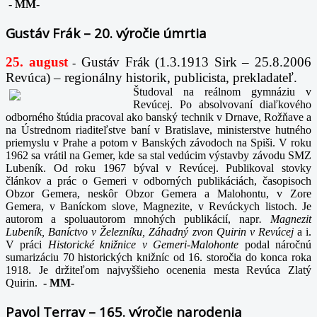
-
MM-
Gustáv Frák – 20. výročie úmrtia
25. august
Gustáv Frák
(1.3.1913 Sirk – 25.8.2006
-
Revúca) – regionálny historik, publicista, prekladateľ.
Študoval na reálnom gymnáziu v
Revúcej. Po absolvovaní diaľkového
odborného štúdia pracoval ako banský technik v Drnave, Rožňave a
na Ústrednom riaditeľstve baní v Bratislave, ministerstve hutného
priemyslu v Prahe a potom v Banských závodoch na Spiši. V roku
1962 sa vrátil na Gemer, kde sa stal vedúcim výstavby závodu SMZ
Lubeník. Od roku 1967 býval v Revúcej. Publikoval stovky
článkov a prác o Gemeri v odborných publikáciách, časopisoch
Obzor Gemera, neskôr Obzor Gemera a Malohontu, v Zore
Gemera, v Baníckom slove, Magnezite, v Revúckych listoch. Je
autorom a spoluautorom mnohých publikácií, napr
. Magnezit
Lubeník, Baníctvo v Železníku, Záhadný zvon Quirin v Revúcej
a i.
V práci
Historické knižnice v Gemeri-Malohonte
podal náročnú
sumarizáciu 70 historických knižníc od 16. storočia do konca roka
1918. Je držiteľom najvyššieho ocenenia mesta Revúca Zlatý
Quirin.
-
MM-
Pavol Terray – 165. výročie narodenia