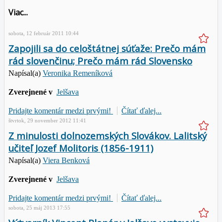
Viac...
sobota, 12 február 2011 10:44
Zapojili sa do celoštátnej súťaže: Prečo mám
rád slovenčinu; Prečo mám rád Slovensko
Napísal(a)
Veronika Remeníková
Zverejnené v
Jelšava
Pridajte komentár medzi prvými!
Čítať ďalej...
štvrtok, 29 november 2012 11:41
Z minulosti dolnozemských Slovákov. Lalitský
učiteľ Jozef Molitoris (1856-1911)
Napísal(a)
Viera Benková
Zverejnené v
Jelšava
Pridajte komentár medzi prvými!
Čítať ďalej...
sobota, 25 máj 2013 17:55