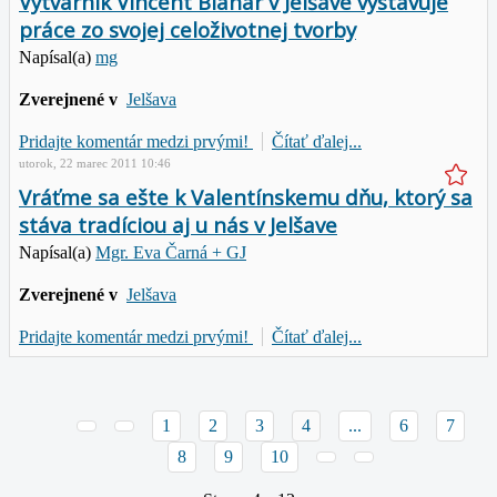
Výtvarník Vincent Blanár v Jelšave vystavuje
práce zo svojej celoživotnej tvorby
Napísal(a)
mg
Zverejnené v
Jelšava
Pridajte komentár medzi prvými!
Čítať ďalej...
utorok, 22 marec 2011 10:46
Vráťme sa ešte k Valentínskemu dňu, ktorý sa
stáva tradíciou aj u nás v Jelšave
Napísal(a)
Mgr. Eva Čarná + GJ
Zverejnené v
Jelšava
Pridajte komentár medzi prvými!
Čítať ďalej...
1
2
3
4
...
6
7
8
9
10