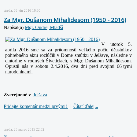
streda, 08 jún 2016 16:30
Za Mgr. Dušanom Mihalidesom (1950 - 2016)
Napísal(a)
Mgr. Ondrej Mladší
V utorok 5.
apríla 2016 sme sa za prítomnosti veľkého počtu účastníkov
pohrebného aktu rozlúčili v Dome smútku v Jelšave, následne v
cintoríne
v rodných Šiveticiach, s Mgr. Dušanom Mihalidesom.
Opustil nás v sobotu 2.4.2016, dva dni pred svojimi 66-tymi
narodeninami.
Zverejnené v
Jelšava
Pridajte komentár medzi prvými!
Čítať ďalej...
streda, 25 marec 2015 22:52