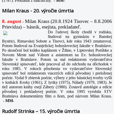
(1787). Prekladal z maďarčiny.
-
MM-
Milan Kraus - 20. výročie úmrtia
8. august
Milan Kraus (20.8.1924 Tisovec – 8.8.2006
-
Prievidza) – básnik, esejista, prekladateľ.
Do ľudovej školy chodil v rodisku,
študoval na gymnáziu v Banskej
Bystrici, Rimavskej Sobote a Tisovci, kde roku 1943 zmaturoval.
Potom študoval na Evanjelickej bohosloveckej fakulte v Bratislave.
Po skončení bol krátko kaplánom v Žiline, v Liptovskej Porúbke a
Novom Meste nad Váhom a asistentom na Ev. bohosloveckej
fakulte v Bratislave. Potom sa stal redaktorom vydavateľstva
Slovenský spisovateľ, kde pracoval až do odchodu na dôchodok v
roku 1985. V rokoch pôsobenia vo vydavateľstve Slovenský
spisovateľ bol redaktorom viacerých edícií pôvodnej i preloženej
poézie. Vydal 9 zbierok poézie, výbery z jeho básnickej tvorby vyšli
v knihách Kroky (1961), Z lyriky (1975), Nálady (1979, 1983). Je
tiež autorom knihy esejí Zábery (1980). Zostavil antológie a edície
pôvodnej i prekladovej poézie. V roku 1995 vyrobila STV
Bratislava dokumentárny film o ňom, pod názvom Milan Kraus.
-
MM-
Rudolf Strinka – 15. výročie úmrtia