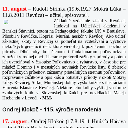
11. august
– Rudolf Strinka (19.6.1927 Mokrá Lúka –
11.8.2011 Revúca) – učiteľ, spisovateľ.
Základné vzdelanie získal v Revúcej,
študoval na Učiteľskej akadémii v
Banskej Štiavnici, potom na Pedagogickej fakulte UK v Bratislave.
Pôsobil v Revúčke, Kopráši, Muráni, neskôr v Revúcej. Ako učiteľ
základnej školy v Revúcej sa podieľal na vzdelávaní a výchove
niekoľkých generácií detí, ktoré viedol aj k poznávaniu i ochrane
prírody. Dlhé roky bol členom i funkcionárom poľovníckych
združení v rodnej obci. Literárne pretvoril zážitky z prírody a potom
ich uverejňoval v časopise Poľovníctvo a rybárstvo, v časopise pre
mládež Domino i v mestských novinách Revúcke listy. 8 zbierok
poľovníckych príbehov, záznamy priateľských stretnutí poľovníkov,
rozprávanie zážitkov a opis krás a bohatstva prírody v okolí Mokrej
Lúky, Revúcej, Sirku, Muránskej doliny vyšlo knižne s ilustráciami
Vincenta Blanára z Revúcej. Niektoré jeho knihy vyšli aj vo forme
zvukových kníh v Slovenskej knižnici pre nevidiacich Mateja
Hrebendu v Levoči.
-
MM-
Ondrej Klokoč – 115. výročie narodenia
17. august
Ondrej Klokoč (17.8.1911 Hnúšťa-Hačava
-
– 26.3.1975 Bratislava) – politik, novinár.