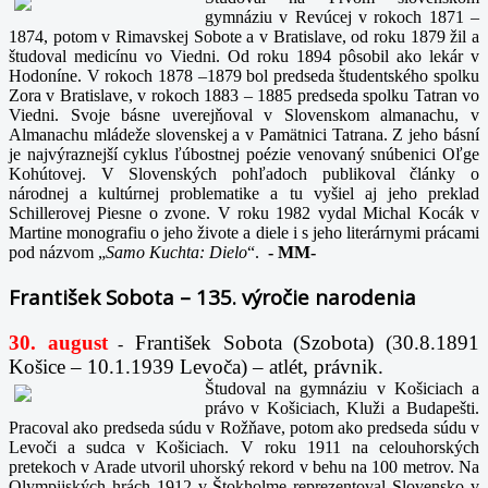
gymnáziu v Revúcej v rokoch 1871 –
1874, potom v Rimavskej Sobote a v Bratislave, od roku 1879 žil a
študoval medicínu vo Viedni. Od roku 1894 pôsobil ako lekár v
Hodoníne. V rokoch 1878 –1879 bol predseda študentského spolku
Zora v Bratislave, v rokoch 1883 – 1885 predseda spolku Tatran vo
Viedni. Svoje básne uverejňoval v Slovenskom almanachu, v
Almanachu mládeže slovenskej a v Pamätnici Tatrana. Z jeho básní
je najvýraznejší cyklus ľúbostnej poézie venovaný snúbenici Oľge
Kohútovej. V Slovenských pohľadoch publikoval články o
národnej a kultúrnej problematike a tu vyšiel aj jeho preklad
Schillerovej Piesne o zvone. V roku 1982 vydal Michal Kocák v
Martine monografiu o jeho živote a diele i s jeho literárnymi prácami
pod názvom „
Samo Kuchta: Dielo
“.
-
MM-
František Sobota – 135. výročie narodenia
30. august
František Sobota (Szobota) (30.8.1891
-
Košice – 10.1.1939 Levoča) – atlét, právnik.
Študoval na gymnáziu v Košiciach a
právo v Košiciach, Kluži a Budapešti.
Pracoval ako predseda súdu v Rožňave, potom ako predseda súdu v
Levoči a sudca v Košiciach. V roku 1911 na celouhorských
pretekoch v Arade utvoril uhorský rekord v behu na 100 metrov. Na
Olympijských hrách 1912 v Štokholme reprezentoval Slovensko v