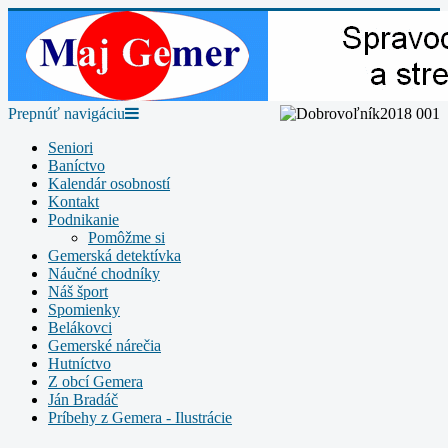
Prepnúť navigáciu
Seniori
Baníctvo
Kalendár osobností
Kontakt
Podnikanie
Pomôžme si
Gemerská detektívka
Náučné chodníky
Náš šport
Spomienky
Belákovci
Gemerské nárečia
Hutníctvo
Z obcí Gemera
Ján Bradáč
Príbehy z Gemera - Ilustrácie