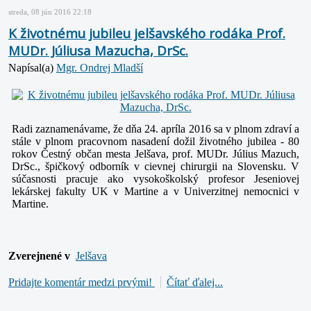
streda, 08 jún 2016 22:18
K životnému jubileu jelšavského rodáka Prof.
MUDr. Júliusa Mazucha, DrSc.
Napísal(a)
Mgr. Ondrej Mladší
Radi zaznamenávame, že dňa 24. apríla 2016 sa v plnom zdraví a
stále v plnom pracovnom nasadení dožil životného jubilea - 80
rokov Čestný občan mesta Jelšava, prof. MUDr. Július Mazuch,
DrSc.,
špičkový odborník v cievnej chirurgii na Slovensku. V
súčasnosti pracuje ako vysokoškolský profesor Jeseniovej
lekárskej fakulty UK v Martine a v Univerzitnej
nemocnici v
Martine.
Zverejnené v
Jelšava
Pridajte komentár medzi prvými!
Čítať ďalej...