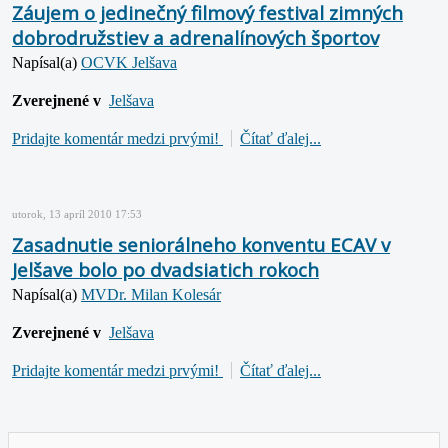
Záujem o jedinečný filmový festival zimných
dobrodružstiev a adrenalínových športov
Napísal(a)
OCVK Jelšava
Zverejnené v
Jelšava
Pridajte komentár medzi prvými!
Čítať ďalej...
utorok, 13 apríl 2010 17:53
Zasadnutie seniorálneho konventu ECAV v
Jelšave bolo po dvadsiatich rokoch
Napísal(a)
MVDr. Milan Kolesár
Zverejnené v
Jelšava
Pridajte komentár medzi prvými!
Čítať ďalej...