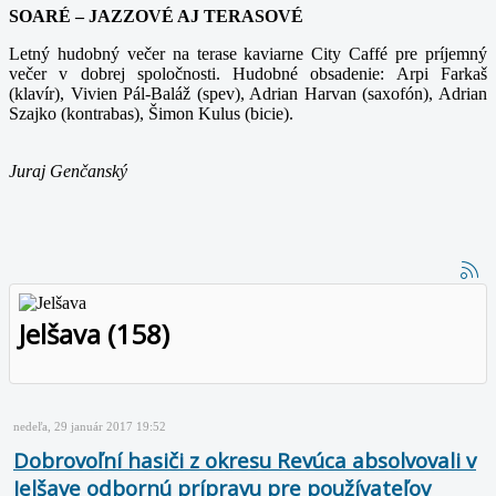
SOARÉ – JAZZOVÉ AJ TERASOVÉ
Letný hudobný večer na terase kaviarne City Caffé pre príjemný
večer v dobrej spoločnosti. Hudobné obsadenie: Arpi Farkaš
(klavír), Vivien Pál-Baláž (spev), Adrian Harvan (saxofón), Adrian
Szajko (kontrabas), Šimon Kulus (bicie).
Juraj Genčanský
Jelšava (158)
nedeľa, 29 január 2017 19:52
Dobrovoľní hasiči z okresu Revúca absolvovali v
Jelšave odbornú prípravu pre používateľov