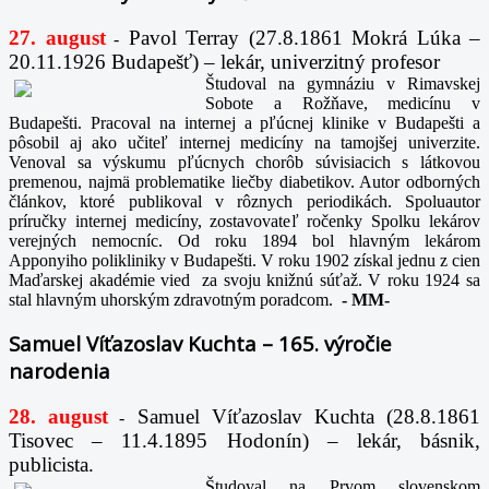
27. august
Pavol Terray
(27.8.1861 Mokrá Lúka –
-
20.11.1926 Budapešť) – lekár, univerzitný profesor
Študoval na gymnáziu v Rimavskej
Sobote a Rožňave, medicínu v
Budapešti. Pracoval na internej a pľúcnej klinike v Budapešti a
pôsobil aj ako učiteľ internej medicíny na tamojšej univerzite.
Venoval sa výskumu pľúcnych chorôb súvisiacich s látkovou
premenou, najmä problematike liečby diabetikov. Autor odborných
článkov, ktoré publikoval v rôznych periodikách. Spoluautor
príručky internej medicíny, zostavovateľ ročenky Spolku lekárov
verejných nemocníc. Od roku 1894 bol hlavným lekárom
Apponyiho polikliniky v Budapešti. V roku 1902 získal jednu z cien
Maďarskej akadémie vied za svoju knižnú súťaž. V roku 1924 sa
stal hlavným uhorským zdravotným poradcom.
-
MM-
Samuel Víťazoslav Kuchta – 165. výročie
narodenia
28. august
Samuel Víťazoslav Kuchta (28.8.1861
-
Tisovec – 11.4.1895 Hodonín) – lekár, básnik,
publicista.
Študoval na Prvom slovenskom