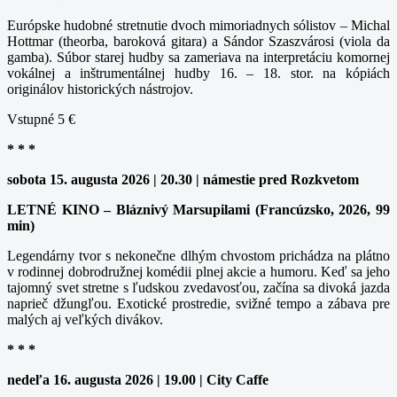
Európske hudobné stretnutie dvoch mimoriadnych sólistov – Michal
Hottmar (theorba, baroková gitara) a Sándor Szaszvárosi (viola da
gamba). Súbor starej hudby sa zameriava na interpretáciu komornej
vokálnej a inštrumentálnej hudby 16. – 18. stor. na kópiách
originálov historických nástrojov.
Vstupné 5 €
* * *
sobota 15. augusta 2026 | 20.30 | námestie pred Rozkvetom
LETNÉ KINO – Bláznivý Marsupilami (Francúzsko, 2026, 99
min)
Legendárny tvor s nekonečne dlhým chvostom prichádza na plátno
v rodinnej dobrodružnej komédii plnej akcie a humoru. Keď sa jeho
tajomný svet stretne s ľudskou zvedavosťou, začína sa divoká jazda
naprieč džungľou. Exotické prostredie, svižné tempo a zábava pre
malých aj veľkých divákov.
* * *
nedeľa 16. augusta 2026 | 19.00 | City Caffe