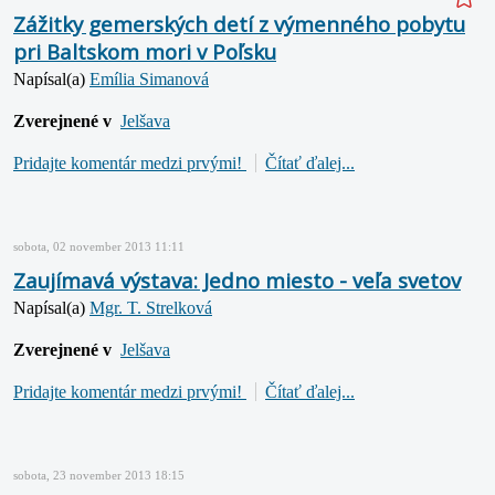
Zážitky gemerských detí z výmenného pobytu
pri Baltskom mori v Poľsku
Napísal(a)
Emília Simanová
Zverejnené v
Jelšava
Pridajte komentár medzi prvými!
Čítať ďalej...
sobota, 02 november 2013 11:11
Zaujímavá výstava: Jedno miesto - veľa svetov
Napísal(a)
Mgr. T. Strelková
Zverejnené v
Jelšava
Pridajte komentár medzi prvými!
Čítať ďalej...
sobota, 23 november 2013 18:15