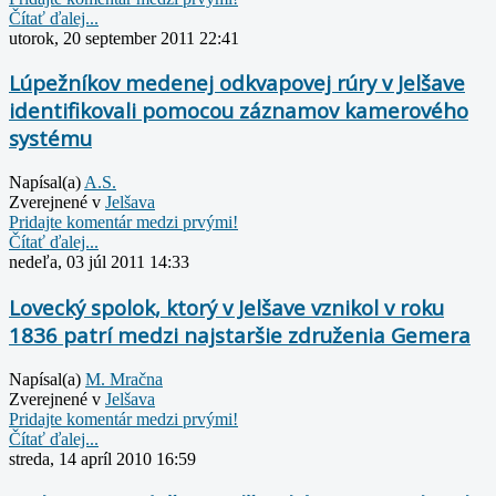
Čítať ďalej...
utorok, 20 september 2011 22:41
Lúpežníkov medenej odkvapovej rúry v Jelšave
identifikovali pomocou záznamov kamerového
systému
Napísal(a)
A.S.
Zverejnené v
Jelšava
Pridajte komentár medzi prvými!
Čítať ďalej...
nedeľa, 03 júl 2011 14:33
Lovecký spolok, ktorý v Jelšave vznikol v roku
1836 patrí medzi najstaršie združenia Gemera
Napísal(a)
M. Mračna
Zverejnené v
Jelšava
Pridajte komentár medzi prvými!
Čítať ďalej...
streda, 14 apríl 2010 16:59