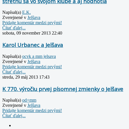
stretnú sa vo svojom klube a aj hodnotia
Napísal(a)
E.K.
Zverejnené v
Jelšava
Pridajte komentár medzi prvými!
Čítať ďalej...
sobota, 09 november 2013 22:40
Karol Urbanec a Jelšava
Napísal(a)
ocvk a mm jelsava
Zverejnené v
Jelšava
Pridajte komentár medzi prvými!
Čítať ďalej...
streda, 29 máj 2013 17:43
K 770. výročiu prvej písomnej zmienky o Jelšave
Napísal(a)
od+mm
Zverejnené v
Jelšava
Pridajte komentár medzi prvými!
Čítať ďalej...