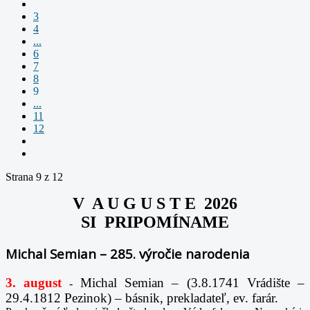
3
4
...
6
7
8
9
...
11
12
Strana 9 z 12
V A U G U S T E 2026
SI PRIPOMÍNAME
Michal Semian – 285. výročie narodenia
3. august
Michal Semian – (3.8.1741 Vrádište –
-
29.4.1812 Pezinok) – básnik, prekladateľ, ev. farár.