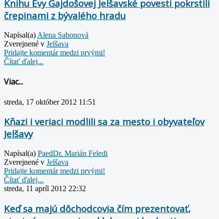
Knihu Evy Gajdošovej Jelšavské povesti pokrstili
črepinami z bývalého hradu
Napísal(a)
Alena Sabonová
Zverejnené v
Jelšava
Pridajte komentár medzi prvými!
Čítať ďalej...
Viac...
streda, 17 október 2012 11:51
Kňazi i veriaci modlili sa za mesto i obyvateľov
Jelšavy
Napísal(a)
PaedDr. Marián Feledi
Zverejnené v
Jelšava
Pridajte komentár medzi prvými!
Čítať ďalej...
streda, 11 apríl 2012 22:32
Keď sa majú dôchodcovia čím prezentovať,