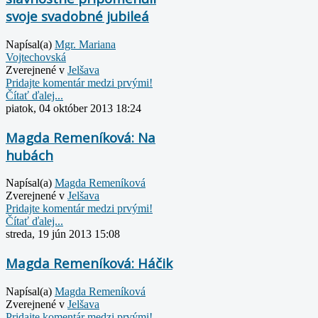
svoje svadobné jubileá
Napísal(a)
Mgr. Mariana
Vojtechovská
Zverejnené v
Jelšava
Pridajte komentár medzi prvými!
Čítať ďalej...
piatok, 04 október 2013 18:24
Magda Remeníková: Na
hubách
Napísal(a)
Magda Remeníková
Zverejnené v
Jelšava
Pridajte komentár medzi prvými!
Čítať ďalej...
streda, 19 jún 2013 15:08
Magda Remeníková: Háčik
Napísal(a)
Magda Remeníková
Zverejnené v
Jelšava
Pridajte komentár medzi prvými!