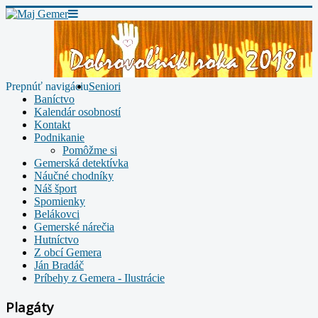
Prepnúť navigáciu
Seniori
Baníctvo
Kalendár osobností
Kontakt
Podnikanie
Pomôžme si
Gemerská detektívka
Náučné chodníky
Náš šport
Spomienky
Belákovci
Gemerské nárečia
Hutníctvo
Z obcí Gemera
Ján Bradáč
Príbehy z Gemera - Ilustrácie
Plagáty