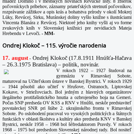
mládež Domino i v mestských novinách Revúcke listy. 8 zbierok
poľovníckych príbehov, záznamy priateľských stretnutí poľovníkov,
rozprávanie zážitkov a opis krás a bohatstva prírody v okolí Mokrej
Lúky, Revúcej, Sirku, Muránskej doliny vyšlo knižne s ilustráciami
Vincenta Blanára z Revúcej. Niektoré jeho knihy vyšli aj vo forme
zvukových kníh v Slovenskej knižnici pre nevidiacich Mateja
Hrebendu v Levoči.
-
MM-
Ondrej Klokoč – 115. výročie narodenia
17. august
Ondrej Klokoč (17.8.1911 Hnúšťa-Hačava
-
– 26.3.1975 Bratislava) – politik, novinár.
V rokoch 1922 – 1927 študoval na
gymnáziu v Rimavskej Sobote,
maturoval na Učiteľskom ústave v Banskej Bystrici. V rokoch 1929
– 1944 pôsobil ako učiteľ v Hrušove, Ostranoch, Liptovskej
Kokave, v Striežovciach. Bol jedným z hlavných organizátorov
ilegálneho protifašistického hnutia a ozbrojeného boja na Gemeri.
Počas SNP predseda OV KSS a RNV v Hnúšti, neskôr predstaviteľ
povstaleckej SNR pri štábe 2. ukrajinského frontu v Rimavskej
Sobote. Po oslobodení pracoval vo vysokých politických a štátnych
funkciách v oblasti školstva a kultúry ako predseda KNV v Banskej
Bystrici, neskôr 1958 – 1968 bol šéfredaktorom Pravdy. V rokoch
1968 – 1975 bol predsedom Slovenskej národnej rady. Bol nositeľ