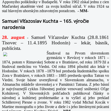
Apponyiho polikliniky v Budapešti. V roku 1902 získal jednu z cien
Maďarskej akadémie vied za svoju knižnú súťaž. V roku 1924 sa
stal hlavným uhorským zdravotným poradcom.
-
MM-
Samuel Víťazoslav Kuchta – 165. výročie
narodenia
28. august
Samuel Víťazoslav Kuchta (28.8.1861
-
Tisovec – 11.4.1895 Hodonín) – lekár, básnik,
publicista.
Študoval na Prvom slovenskom
gymnáziu v Revúcej v rokoch 1871 –
1874, potom v Rimavskej Sobote a v Bratislave, od roku 1879 žil a
študoval medicínu vo Viedni. Od roku 1894 pôsobil ako lekár v
Hodoníne. V rokoch 1878 –1879 bol predseda študentského spolku
Zora v Bratislave, v rokoch 1883 – 1885 predseda spolku Tatran vo
Viedni. Svoje básne uverejňoval v Slovenskom almanachu, v
Almanachu mládeže slovenskej a v Pamätnici Tatrana. Z jeho básní
je najvýraznejší cyklus ľúbostnej poézie venovaný snúbenici Oľge
Kohútovej. V Slovenských pohľadoch publikoval články o
národnej a kultúrnej problematike a tu vyšiel aj jeho preklad
Schillerovej Piesne o zvone. V roku 1982 vydal Michal Kocák v
Martine monografiu o jeho živote a diele i s jeho literárnymi prácami