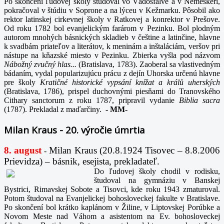
Po skončení ľudovej školy študoval vo Vádosfalve a v Nemeskéri,
pokračoval v štúdiu v Soprone a na lýceu v Kežmarku. Pôsobil ako
rektor latinskej cirkevnej školy v Ratkovej a konrektor v Prešove.
Od roku 1782 bol evanjelickým farárom v Pezinku. Bol plodným
autorom mnohých básnických skladieb v češtine a latinčine, hlavne
k svadbám priateľov a literátov, k meninám a inštaláciám, veršov pri
nástupe na kňazské miesto v Pezinku. Zbierka vyšla pod názvom
Nábožný zvučný hlas...
(Bratislava, 1783). Zaoberal sa vlastivedným
bádaním, vydal popularizujúcu prácu z dejín Uhorska určenú hlavne
pre školy
Kratičné historické vypsání knížat a králů uherských
(Bratislava, 1786), prispel duchovnými piesňami do Tranovského
Cithary sanctorum z roku 1787, pripravil vydanie
Biblia sacra
(1787). Prekladal z maďarčiny.
-
MM-
Milan Kraus - 20. výročie úmrtia
8. august
Milan Kraus (20.8.1924 Tisovec – 8.8.2006
-
Prievidza) – básnik, esejista, prekladateľ.
Do ľudovej školy chodil v rodisku,
študoval na gymnáziu v Banskej
Bystrici, Rimavskej Sobote a Tisovci, kde roku 1943 zmaturoval.
Potom študoval na Evanjelickej bohosloveckej fakulte v Bratislave.
Po skončení bol krátko kaplánom v Žiline, v Liptovskej Porúbke a
Novom Meste nad Váhom a asistentom na Ev. bohosloveckej