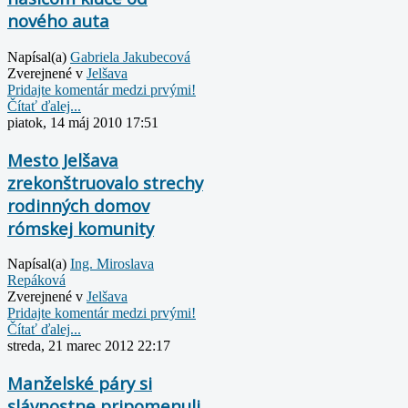
nového auta
Napísal(a)
Gabriela Jakubecová
Zverejnené v
Jelšava
Pridajte komentár medzi prvými!
Čítať ďalej...
piatok, 14 máj 2010 17:51
Mesto Jelšava
zrekonštruovalo strechy
rodinných domov
rómskej komunity
Napísal(a)
Ing. Miroslava
Repáková
Zverejnené v
Jelšava
Pridajte komentár medzi prvými!
Čítať ďalej...
streda, 21 marec 2012 22:17
Manželské páry si
slávnostne pripomenuli