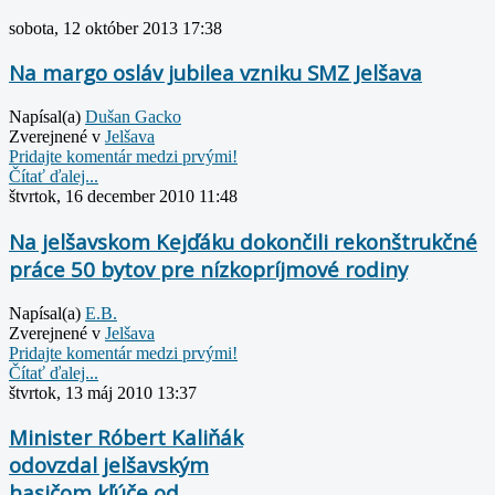
sobota, 12 október 2013 17:38
Na margo osláv jubilea vzniku SMZ Jelšava
Napísal(a)
Dušan Gacko
Zverejnené v
Jelšava
Pridajte komentár medzi prvými!
Čítať ďalej...
štvrtok, 16 december 2010 11:48
Na jelšavskom Kejďáku dokončili rekonštrukčné
práce 50 bytov pre nízkopríjmové rodiny
Napísal(a)
E.B.
Zverejnené v
Jelšava
Pridajte komentár medzi prvými!
Čítať ďalej...
štvrtok, 13 máj 2010 13:37
Minister Róbert Kaliňák
odovzdal jelšavským
hasičom kľúče od