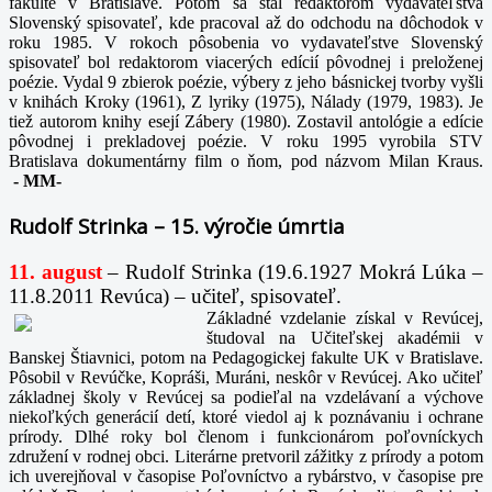
fakulte v Bratislave. Potom sa stal redaktorom vydavateľstva
Slovenský spisovateľ, kde pracoval až do odchodu na dôchodok v
roku 1985. V rokoch pôsobenia vo vydavateľstve Slovenský
spisovateľ bol redaktorom viacerých edícií pôvodnej i preloženej
poézie. Vydal 9 zbierok poézie, výbery z jeho básnickej tvorby vyšli
v knihách Kroky (1961), Z lyriky (1975), Nálady (1979, 1983). Je
tiež autorom knihy esejí Zábery (1980). Zostavil antológie a edície
pôvodnej i prekladovej poézie. V roku 1995 vyrobila STV
Bratislava dokumentárny film o ňom, pod názvom Milan Kraus.
-
MM-
Rudolf Strinka – 15. výročie úmrtia
11. august
– Rudolf Strinka (19.6.1927 Mokrá Lúka –
11.8.2011 Revúca) – učiteľ, spisovateľ.
Základné vzdelanie získal v Revúcej,
študoval na Učiteľskej akadémii v
Banskej Štiavnici, potom na Pedagogickej fakulte UK v Bratislave.
Pôsobil v Revúčke, Kopráši, Muráni, neskôr v Revúcej. Ako učiteľ
základnej školy v Revúcej sa podieľal na vzdelávaní a výchove
niekoľkých generácií detí, ktoré viedol aj k poznávaniu i ochrane
prírody. Dlhé roky bol členom i funkcionárom poľovníckych
združení v rodnej obci. Literárne pretvoril zážitky z prírody a potom
ich uverejňoval v časopise Poľovníctvo a rybárstvo, v časopise pre