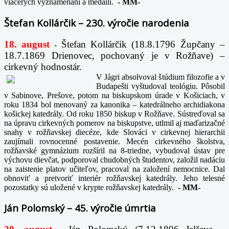
viacerých vyznamenaní a medailí.
-
MM-
Štefan Kollárčik – 230. výročie narodenia
18. august
Štefan Kollárčik (18.8.1796 Župčany –
-
18.7.1869 Drienovec, pochovaný je v Rožňave) –
cirkevný hodnostár.
V Jágri absolvoval štúdium filozofie a v
Budapešti vyštudoval teológiu. Pôsobil
v Sabinove, Prešove, potom na biskupskom úrade v Košiciach, v
roku 1834 bol menovaný za kanonika – katedrálneho archidiakona
košickej katedrály. Od roku 1850 biskup v Rožňave. Sústreďoval sa
na úpravu cirkevných pomerov na biskupstve, utlmil aj maďarizačné
snahy v rožňavskej diecéze, kde Slováci v cirkevnej hierarchii
zaujímali rovnocenné postavenie. Mecén cirkevného školstva,
rožňavské gymnázium rozšíril na 8-triedne, vybudoval ústav pre
výchovu dievčat, podporoval chudobných študentov, založil nadáciu
na zaistenie platov učiteľov, pracoval na založení nemocnice. Dal
obnoviť a pretvoriť interiér rožňavskej katedrály. Jeho telesné
pozostatky sú uložené v krypte rožňavskej katedrály.
-
MM-
Ján Polomský – 45. výročie úmrtia