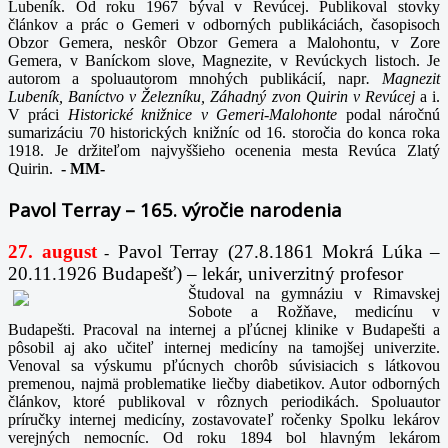
Lubeník. Od roku 1967 býval v Revúcej. Publikoval stovky
článkov a prác o Gemeri v odborných publikáciách, časopisoch
Obzor Gemera, neskôr Obzor Gemera a Malohontu, v Zore
Gemera, v Baníckom slove, Magnezite, v Revúckych listoch. Je
autorom a spoluautorom mnohých publikácií, napr
. Magnezit
Lubeník, Baníctvo v Železníku, Záhadný zvon Quirin v Revúcej
a i.
V práci
Historické knižnice v Gemeri-Malohonte
podal náročnú
sumarizáciu 70 historických knižníc od 16. storočia do konca roka
1918. Je držiteľom najvyššieho ocenenia mesta Revúca Zlatý
Quirin.
-
MM-
Pavol Terray – 165. výročie narodenia
27. august
Pavol Terray
(27.8.1861 Mokrá Lúka –
-
20.11.1926 Budapešť) – lekár, univerzitný profesor
Študoval na gymnáziu v Rimavskej
Sobote a Rožňave, medicínu v
Budapešti. Pracoval na internej a pľúcnej klinike v Budapešti a
pôsobil aj ako učiteľ internej medicíny na tamojšej univerzite.
Venoval sa výskumu pľúcnych chorôb súvisiacich s látkovou
premenou, najmä problematike liečby diabetikov. Autor odborných
článkov, ktoré publikoval v rôznych periodikách. Spoluautor
príručky internej medicíny, zostavovateľ ročenky Spolku lekárov
verejných nemocníc. Od roku 1894 bol hlavným lekárom