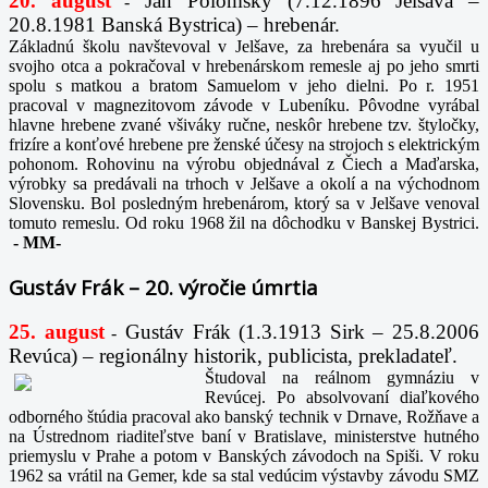
20. august
Ján Polomský (7.12.1896 Jelšava –
-
20.8.1981 Banská Bystrica) – hrebenár.
Základnú školu navštevoval v Jelšave, za hrebenára sa vyučil u
svojho otca a pokračoval v hrebenárskom remesle aj po jeho smrti
spolu s matkou a bratom Samuelom v jeho dielni. Po r. 1951
pracoval v magnezitovom závode v Lubeníku. Pôvodne vyrábal
hlavne hrebene zvané všiváky ručne, neskôr hrebene tzv. štyločky,
frizíre a konťové hrebene pre ženské účesy na strojoch s elektrickým
pohonom. Rohovinu na výrobu objednával z Čiech a Maďarska,
výrobky sa predávali na trhoch v Jelšave a okolí a na východnom
Slovensku. Bol posledným hrebenárom, ktorý sa v Jelšave venoval
tomuto remeslu. Od roku 1968 žil na dôchodku v Banskej Bystrici.
-
MM-
Gustáv Frák – 20. výročie úmrtia
25. august
Gustáv Frák
(1.3.1913 Sirk – 25.8.2006
-
Revúca) – regionálny historik, publicista, prekladateľ.
Študoval na reálnom gymnáziu v
Revúcej. Po absolvovaní diaľkového
odborného štúdia pracoval ako banský technik v Drnave, Rožňave a
na Ústrednom riaditeľstve baní v Bratislave, ministerstve hutného
priemyslu v Prahe a potom v Banských závodoch na Spiši. V roku
1962 sa vrátil na Gemer, kde sa stal vedúcim výstavby závodu SMZ