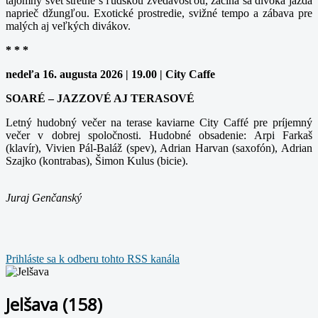
tajomný svet stretne s ľudskou zvedavosťou, začína sa divoká jazda
naprieč džungľou. Exotické prostredie, svižné tempo a zábava pre
malých aj veľkých divákov.
* * *
nedeľa 16. augusta 2026 | 19.00 | City Caffe
SOARÉ – JAZZOVÉ AJ TERASOVÉ
Letný hudobný večer na terase kaviarne City Caffé pre príjemný
večer v dobrej spoločnosti. Hudobné obsadenie: Arpi Farkaš
(klavír), Vivien Pál-Baláž (spev), Adrian Harvan (saxofón), Adrian
Szajko (kontrabas), Šimon Kulus (bicie).
Juraj Genčanský
Prihláste sa k odberu tohto RSS kanála
Jelšava (158)