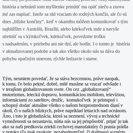
história a nebránil som myšlienke prinútiť ma opäť niečo a znova
iné zas napísať. Isteže sa rád vraciam do rodných končín, ale čo sú
dnes „blízke končiny“, keď v okamihu môžem komunikovať s tým
najbližším v Austrálii, Brazílii, alebo kdekoľvek inde a navyše
stretnúť sa s kýmkoľvek, kdekoľvek, povedzme trošku
s nadsadením, v priebehu ani nie dní, ale hodín. I o tomto je história
v aktualizovanej podobe a tak ako všetko okolo nás sa dáva do
pohybu opačným smerom, rýchle hrdzavie i starne.
Tým, nesmiem povedať, že sa stáva bezcennou, práve naopak,
k tomu, čo bolo pekné, dobré, milé musíme sa vracať odvšade i
v terajšom globalizovanom svete. On cez „globalizovaný“
motorizmus, leteckú dopravu, komunikáciou mobilom, televíziou,
informáciami zo satelitov, družíc, komukoľvek je prístupný i
schopný dodať aktuálne všetko o našom bezprostrednom dianí v
okolí, či o našich blízkych, práve napríklad letiacich nad oceánom.
Áno, i toto je globalizácia, ktorá sa nezmení, vývoj a technické
vymoženosti sa nezastavia, nútia nás sa jej prispôsobiť, prijať ju tak
ako sa naši predkovia zriekli cechovej manufaktúry či prania prádla
v potoku (čo inak evokuje nezabudnuteľnú, či dojímavú scenériu