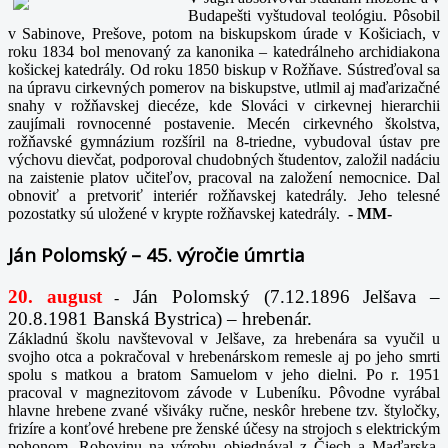
Budapešti vyštudoval teológiu. Pôsobil
v Sabinove, Prešove, potom na biskupskom úrade v Košiciach, v
roku 1834 bol menovaný za kanonika – katedrálneho archidiakona
košickej katedrály. Od roku 1850 biskup v Rožňave. Sústreďoval sa
na úpravu cirkevných pomerov na biskupstve, utlmil aj maďarizačné
snahy v rožňavskej diecéze, kde Slováci v cirkevnej hierarchii
zaujímali rovnocenné postavenie. Mecén cirkevného školstva,
rožňavské gymnázium rozšíril na 8-triedne, vybudoval ústav pre
výchovu dievčat, podporoval chudobných študentov, založil nadáciu
na zaistenie platov učiteľov, pracoval na založení nemocnice. Dal
obnoviť a pretvoriť interiér rožňavskej katedrály. Jeho telesné
pozostatky sú uložené v krypte rožňavskej katedrály.
-
MM-
Ján Polomský – 45. výročie úmrtia
20. august
Ján Polomský (7.12.1896 Jelšava –
-
20.8.1981 Banská Bystrica) – hrebenár.
Základnú školu navštevoval v Jelšave, za hrebenára sa vyučil u
svojho otca a pokračoval v hrebenárskom remesle aj po jeho smrti
spolu s matkou a bratom Samuelom v jeho dielni. Po r. 1951
pracoval v magnezitovom závode v Lubeníku. Pôvodne vyrábal
hlavne hrebene zvané všiváky ručne, neskôr hrebene tzv. štyločky,
frizíre a konťové hrebene pre ženské účesy na strojoch s elektrickým
pohonom. Rohovinu na výrobu objednával z Čiech a Maďarska,