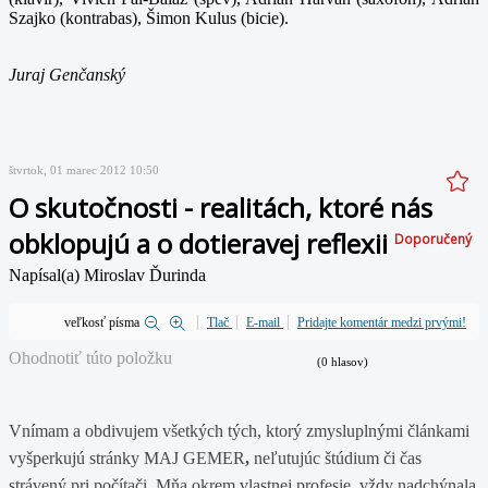
Szajko (kontrabas), Šimon Kulus (bicie).
Juraj Genčanský
štvrtok, 01 marec 2012 10:50
O skutočnosti - realitách, ktoré nás
obklopujú a o dotieravej reflexii
Doporučený
Napísal(a) Miroslav Ďurinda
veľkosť písma
Tlač
E-mail
Pridajte komentár medzi prvými!
Ohodnotiť túto položku
(0 hlasov)
Vnímam a obdivujem všetkých tých, ktorý zmysluplnými článkami
vyšperkujú stránky MAJ GEMER
,
neľutujúc štúdium či čas
strávený pri počítači. Mňa okrem vlastnej profesie, vždy nadchýnala