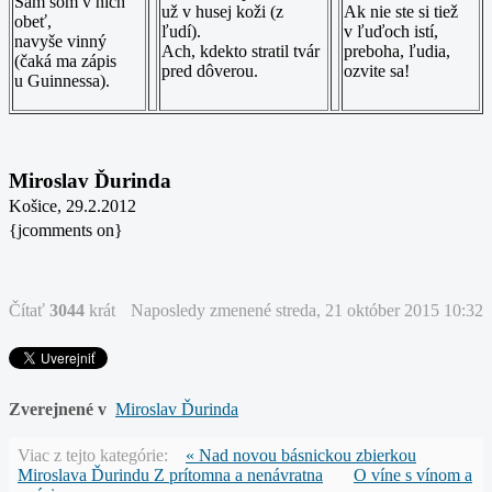
Sám som v nich
už v husej koži (z
Ak nie ste si tiež
obeť,
ľudí).
v ľuďoch istí,
navyše vinný
Ach, kdekto stratil tvár
preboha, ľudia,
(čaká ma zápis
pred dôverou.
ozvite sa!
u Guinnessa).
Miroslav Ďurinda
Košice, 29.2.2012
{jcomments on}
Čítať
3044
krát
Naposledy zmenené streda, 21 október 2015 10:32
Zverejnené v
Miroslav Ďurinda
Viac z tejto kategórie:
« Nad novou básnickou zbierkou
Miroslava Ďurindu Z prítomna a nenávratna
O víne s vínom a