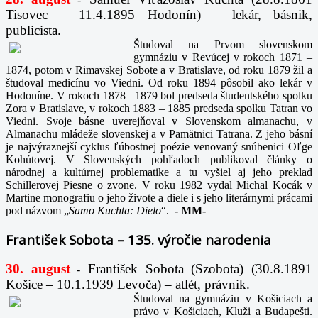
Tisovec – 11.4.1895 Hodonín) – lekár, básnik,
publicista.
Študoval na Prvom slovenskom
gymnáziu v Revúcej v rokoch 1871 –
1874, potom v Rimavskej Sobote a v Bratislave, od roku 1879 žil a
študoval medicínu vo Viedni. Od roku 1894 pôsobil ako lekár v
Hodoníne. V rokoch 1878 –1879 bol predseda študentského spolku
Zora v Bratislave, v rokoch 1883 – 1885 predseda spolku Tatran vo
Viedni. Svoje básne uverejňoval v Slovenskom almanachu, v
Almanachu mládeže slovenskej a v Pamätnici Tatrana. Z jeho básní
je najvýraznejší cyklus ľúbostnej poézie venovaný snúbenici Oľge
Kohútovej. V Slovenských pohľadoch publikoval články o
národnej a kultúrnej problematike a tu vyšiel aj jeho preklad
Schillerovej Piesne o zvone. V roku 1982 vydal Michal Kocák v
Martine monografiu o jeho živote a diele i s jeho literárnymi prácami
pod názvom „
Samo Kuchta: Dielo
“.
-
MM-
František Sobota – 135. výročie narodenia
30. august
František Sobota (Szobota) (30.8.1891
-
Košice – 10.1.1939 Levoča) – atlét, právnik.
Študoval na gymnáziu v Košiciach a
právo v Košiciach, Kluži a Budapešti.