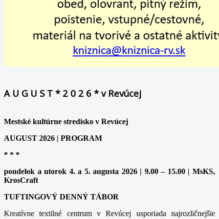
A U G U S T * 2 0 2 6 * v Revúcej
Mestské kultúrne stredisko v Revúcej
AUGUST 2026 | PROGRAM
* * *
pondelok a utorok 4. a 5. augusta 2026 | 9.00 – 15.00 | MsKS,
KrosCraft
TUFTINGOVÝ DENNÝ TÁBOR
Kreatívne textilné centrum v Revúcej usporiada najrozličnejšie