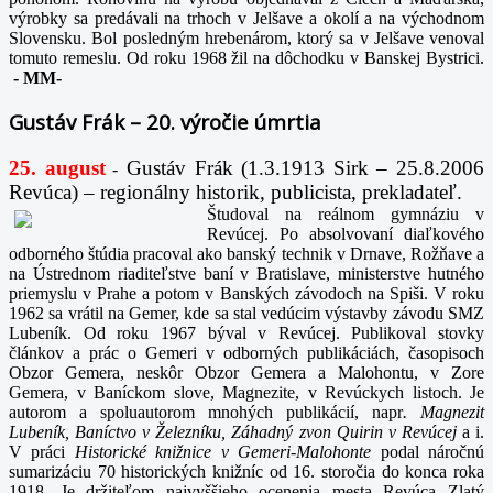
výrobky sa predávali na trhoch v Jelšave a okolí a na východnom
Slovensku. Bol posledným hrebenárom, ktorý sa v Jelšave venoval
tomuto remeslu. Od roku 1968 žil na dôchodku v Banskej Bystrici.
-
MM-
Gustáv Frák – 20. výročie úmrtia
25. august
Gustáv Frák
(1.3.1913 Sirk – 25.8.2006
-
Revúca) – regionálny historik, publicista, prekladateľ.
Študoval na reálnom gymnáziu v
Revúcej. Po absolvovaní diaľkového
odborného štúdia pracoval ako banský technik v Drnave, Rožňave a
na Ústrednom riaditeľstve baní v Bratislave, ministerstve hutného
priemyslu v Prahe a potom v Banských závodoch na Spiši. V roku
1962 sa vrátil na Gemer, kde sa stal vedúcim výstavby závodu SMZ
Lubeník. Od roku 1967 býval v Revúcej. Publikoval stovky
článkov a prác o Gemeri v odborných publikáciách, časopisoch
Obzor Gemera, neskôr Obzor Gemera a Malohontu, v Zore
Gemera, v Baníckom slove, Magnezite, v Revúckych listoch. Je
autorom a spoluautorom mnohých publikácií, napr
. Magnezit
Lubeník, Baníctvo v Železníku, Záhadný zvon Quirin v Revúcej
a i.
V práci
Historické knižnice v Gemeri-Malohonte
podal náročnú
sumarizáciu 70 historických knižníc od 16. storočia do konca roka
1918. Je držiteľom najvyššieho ocenenia mesta Revúca Zlatý