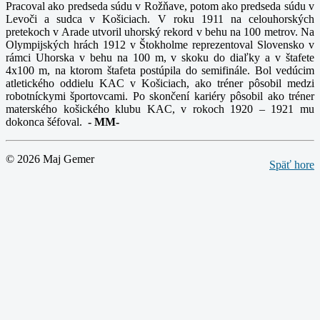
Pracoval ako predseda súdu v Rožňave, potom ako predseda súdu v
Levoči a sudca v Košiciach. V roku 1911 na celouhorských
pretekoch v Arade utvoril uhorský rekord v behu na 100 metrov. Na
Olympijských hrách 1912 v Štokholme reprezentoval Slovensko v
rámci Uhorska v behu na 100 m, v skoku do diaľky a v štafete
4x100 m, na ktorom štafeta postúpila do semifinále. Bol vedúcim
atletického oddielu KAC v Košiciach, ako tréner pôsobil medzi
robotníckymi športovcami. Po skončení kariéry pôsobil ako tréner
materského košického klubu KAC, v rokoch 1920 – 1921 mu
dokonca šéfoval.
-
MM-
© 2026 Maj Gemer
Späť hore