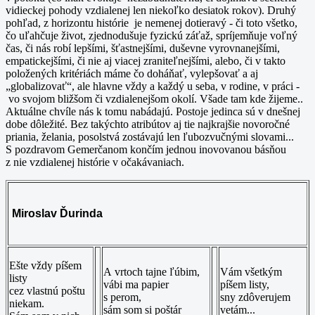
vidieckej pohody vzdialenej len niekoľko desiatok rokov). Druhý
pohľad, z horizontu histórie je nemenej dotieravý - či toto všetko,
čo uľahčuje život, zjednodušuje fyzickú záťaž, spríjemňuje voľný
čas, či nás robí lepšími, šťastnejšími, duševne vyrovnanejšími,
empatickejšími, či nie aj viacej zraniteľnejšími, alebo, či v takto
položených kritériách máme čo doháňať, vylepšovať a aj
„globalizovať“, ale hlavne vždy a každý u seba, v rodine, v práci -
vo svojom bližšom či vzdialenejšom okolí. Všade tam kde žijeme..
Aktuálne chvíle nás k tomu nabádajú. Postoje jedinca sú v dnešnej
dobe dôležité. Bez takýchto atribútov aj tie najkrajšie novoročné
priania, želania, posolstvá zostávajú len ľubozvučnými slovami...
S pozdravom Gemerčanom končím jednou inovovanou básňou
z nie vzdialenej histórie v očakávaniach.
Miroslav Ďurinda
Ešte vždy píšem
A vrtoch tajne ľúbim,
Vám všetkým
listy
vábi ma papier
píšem listy,
cez vlastnú poštu
s perom,
sny zdôverujem
niekam.
sám som si poštár
vetám...