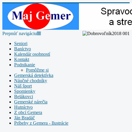
Prepnúť navigáciu
Seniori
Baníctvo
Kalendár osobností
Kontakt
Podnikanie
Pomôžme si
Gemerská detektívka
Náučné chodníky
Náš šport
Spomienky
Belákovci
Gemerské nárečia
Hutníctvo
Z obcí Gemera
Ján Bradáč
Príbehy z Gemera - Ilustrácie