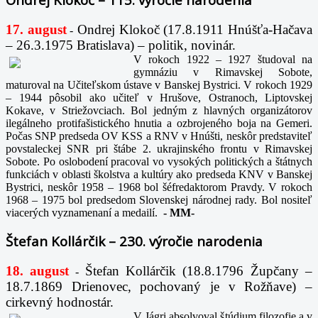
17. august
Ondrej Klokoč (17.8.1911 Hnúšťa-Hačava
-
– 26.3.1975 Bratislava) – politik, novinár.
V rokoch 1922 – 1927 študoval na
gymnáziu v Rimavskej Sobote,
maturoval na Učiteľskom ústave v Banskej Bystrici. V rokoch 1929
– 1944 pôsobil ako učiteľ v Hrušove, Ostranoch, Liptovskej
Kokave, v Striežovciach. Bol jedným z hlavných organizátorov
ilegálneho protifašistického hnutia a ozbrojeného boja na Gemeri.
Počas SNP predseda OV KSS a RNV v Hnúšti, neskôr predstaviteľ
povstaleckej SNR pri štábe 2. ukrajinského frontu v Rimavskej
Sobote. Po oslobodení pracoval vo vysokých politických a štátnych
funkciách v oblasti školstva a kultúry ako predseda KNV v Banskej
Bystrici, neskôr 1958 – 1968 bol šéfredaktorom Pravdy. V rokoch
1968 – 1975 bol predsedom Slovenskej národnej rady. Bol nositeľ
viacerých vyznamenaní a medailí.
-
MM-
Štefan Kollárčik – 230. výročie narodenia
18. august
Štefan Kollárčik (18.8.1796 Župčany –
-
18.7.1869 Drienovec, pochovaný je v Rožňave) –
cirkevný hodnostár.
V Jágri absolvoval štúdium filozofie a v