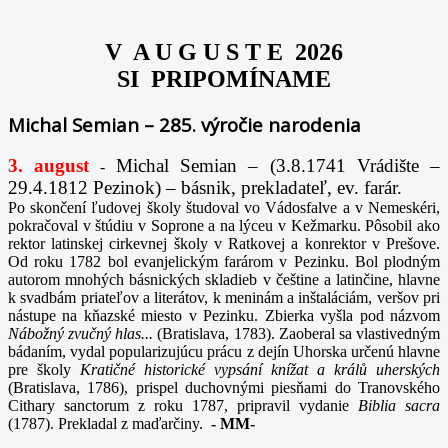
V A U G U S T E 2026
SI PRIPOMÍNAME
Michal Semian – 285. výročie narodenia
3. august
Michal Semian – (3.8.1741 Vrádište –
-
29.4.1812 Pezinok) – básnik, prekladateľ, ev. farár.
Po skončení ľudovej školy študoval vo Vádosfalve a v Nemeskéri,
pokračoval v štúdiu v Soprone a na lýceu v Kežmarku. Pôsobil ako
rektor latinskej cirkevnej školy v Ratkovej a konrektor v Prešove.
Od roku 1782 bol evanjelickým farárom v Pezinku. Bol plodným
autorom mnohých básnických skladieb v češtine a latinčine, hlavne
k svadbám priateľov a literátov, k meninám a inštaláciám, veršov pri
nástupe na kňazské miesto v Pezinku. Zbierka vyšla pod názvom
Nábožný zvučný hlas...
(Bratislava, 1783). Zaoberal sa vlastivedným
bádaním, vydal popularizujúcu prácu z dejín Uhorska určenú hlavne
pre školy
Kratičné historické vypsání knížat a králů uherských
(Bratislava, 1786), prispel duchovnými piesňami do Tranovského
Cithary sanctorum z roku 1787, pripravil vydanie
Biblia sacra
(1787). Prekladal z maďarčiny.
-
MM-