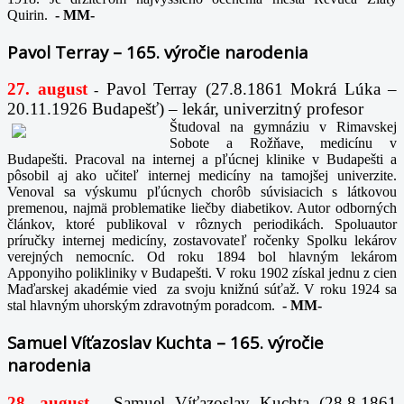
Quirin.
-
MM-
Pavol Terray – 165. výročie narodenia
27. august
Pavol Terray
(27.8.1861 Mokrá Lúka –
-
20.11.1926 Budapešť) – lekár, univerzitný profesor
Študoval na gymnáziu v Rimavskej
Sobote a Rožňave, medicínu v
Budapešti. Pracoval na internej a pľúcnej klinike v Budapešti a
pôsobil aj ako učiteľ internej medicíny na tamojšej univerzite.
Venoval sa výskumu pľúcnych chorôb súvisiacich s látkovou
premenou, najmä problematike liečby diabetikov. Autor odborných
článkov, ktoré publikoval v rôznych periodikách. Spoluautor
príručky internej medicíny, zostavovateľ ročenky Spolku lekárov
verejných nemocníc. Od roku 1894 bol hlavným lekárom
Apponyiho polikliniky v Budapešti. V roku 1902 získal jednu z cien
Maďarskej akadémie vied za svoju knižnú súťaž. V roku 1924 sa
stal hlavným uhorským zdravotným poradcom.
-
MM-
Samuel Víťazoslav Kuchta – 165. výročie
narodenia
28. august
Samuel Víťazoslav Kuchta (28.8.1861
-