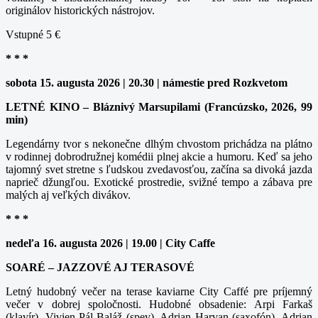
originálov historických nástrojov.
Vstupné 5 €
* * *
sobota 15. augusta 2026 | 20.30 | námestie pred Rozkvetom
LETNÉ KINO – Bláznivý Marsupilami (Francúzsko, 2026, 99
min)
Legendárny tvor s nekonečne dlhým chvostom prichádza na plátno
v rodinnej dobrodružnej komédii plnej akcie a humoru. Keď sa jeho
tajomný svet stretne s ľudskou zvedavosťou, začína sa divoká jazda
naprieč džungľou. Exotické prostredie, svižné tempo a zábava pre
malých aj veľkých divákov.
* * *
nedeľa 16. augusta 2026 | 19.00 | City Caffe
SOARÉ – JAZZOVÉ AJ TERASOVÉ
Letný hudobný večer na terase kaviarne City Caffé pre príjemný
večer v dobrej spoločnosti. Hudobné obsadenie: Arpi Farkaš
(klavír), Vivien Pál-Baláž (spev), Adrian Harvan (saxofón), Adrian