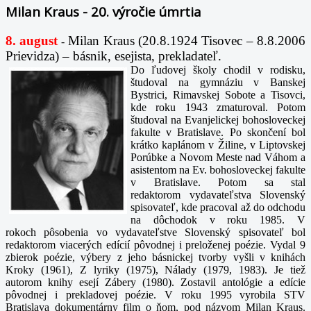
Milan Kraus - 20. výročie úmrtia
8. august
Milan Kraus (20.8.1924 Tisovec – 8.8.2006
-
Prievidza) – básnik, esejista, prekladateľ.
Do ľudovej školy chodil v rodisku,
študoval na gymnáziu v Banskej
Bystrici, Rimavskej Sobote a Tisovci,
kde roku 1943 zmaturoval. Potom
študoval na Evanjelickej bohosloveckej
fakulte v Bratislave. Po skončení bol
krátko kaplánom v Žiline, v Liptovskej
Porúbke a Novom Meste nad Váhom a
asistentom na Ev. bohosloveckej fakulte
v Bratislave. Potom sa stal
redaktorom vydavateľstva Slovenský
spisovateľ, kde pracoval až do odchodu
na dôchodok v roku 1985. V
rokoch pôsobenia vo vydavateľstve Slovenský spisovateľ bol
redaktorom viacerých edícií pôvodnej i preloženej poézie. Vydal 9
zbierok poézie, výbery z jeho básnickej tvorby vyšli v knihách
Kroky (1961), Z lyriky (1975), Nálady (1979, 1983). Je tiež
autorom knihy esejí Zábery (1980). Zostavil antológie a edície
pôvodnej i prekladovej poézie. V roku 1995 vyrobila STV
Bratislava dokumentárny film o ňom, pod názvom Milan Kraus.