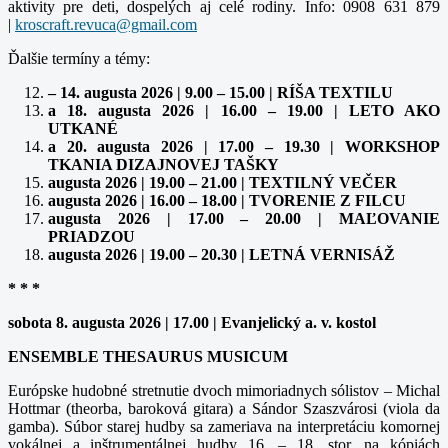
aktivity pre deti, dospelých aj celé rodiny. Info: 0908 631 879
|
Ďalšie termíny a témy:
– 14. augusta 2026 | 9.00 – 15.00 | RÍŠA TEXTILU
a 18. augusta 2026 | 16.00 – 19.00 | LETO AKO
UTKANÉ
a 20. augusta 2026 | 17.00 – 19.30 | WORKSHOP
TKANIA DIZAJNOVEJ TAŠKY
augusta 2026 | 19.00 – 21.00 | TEXTILNÝ VEČER
augusta 2026 | 16.00 – 18.00 | TVORENIE Z FILCU
augusta 2026 | 17.00 – 20.00 | MAĽOVANIE
PRIADZOU
augusta 2026 | 19.00 – 20.30 | LETNÁ VERNISÁŽ
* * *
sobota 8. augusta 2026 | 17.00 | Evanjelický a. v. kostol
ENSEMBLE THESAURUS MUSICUM
Európske hudobné stretnutie dvoch mimoriadnych sólistov – Michal
Hottmar (theorba, baroková gitara) a Sándor Szaszvárosi (viola da
gamba). Súbor starej hudby sa zameriava na interpretáciu komornej
vokálnej a inštrumentálnej hudby 16. – 18. stor. na kópiách