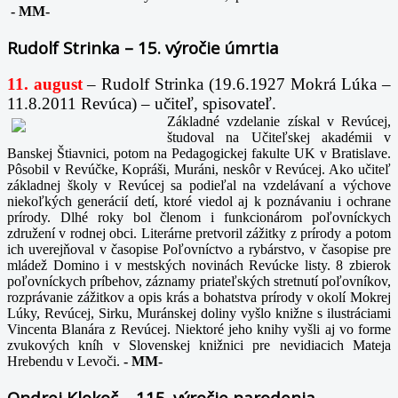
-
MM-
Rudolf Strinka – 15. výročie úmrtia
11. august
– Rudolf Strinka (19.6.1927 Mokrá Lúka –
11.8.2011 Revúca) – učiteľ, spisovateľ.
Základné vzdelanie získal v Revúcej,
študoval na Učiteľskej akadémii v
Banskej Štiavnici, potom na Pedagogickej fakulte UK v Bratislave.
Pôsobil v Revúčke, Kopráši, Muráni, neskôr v Revúcej. Ako učiteľ
základnej školy v Revúcej sa podieľal na vzdelávaní a výchove
niekoľkých generácií detí, ktoré viedol aj k poznávaniu i ochrane
prírody. Dlhé roky bol členom i funkcionárom poľovníckych
združení v rodnej obci. Literárne pretvoril zážitky z prírody a potom
ich uverejňoval v časopise Poľovníctvo a rybárstvo, v časopise pre
mládež Domino i v mestských novinách Revúcke listy. 8 zbierok
poľovníckych príbehov, záznamy priateľských stretnutí poľovníkov,
rozprávanie zážitkov a opis krás a bohatstva prírody v okolí Mokrej
Lúky, Revúcej, Sirku, Muránskej doliny vyšlo knižne s ilustráciami
Vincenta Blanára z Revúcej. Niektoré jeho knihy vyšli aj vo forme
zvukových kníh v Slovenskej knižnici pre nevidiacich Mateja
Hrebendu v Levoči.
-
MM-
Ondrej Klokoč – 115. výročie narodenia