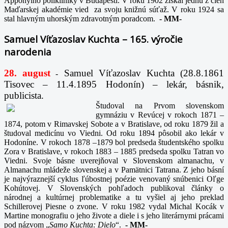
Apponyiho polikliniky v Budapešti. V roku 1902 získal jednu z cien
Maďarskej akadémie vied za svoju knižnú súťaž. V roku 1924 sa
stal hlavným uhorským zdravotným poradcom.
-
MM-
Samuel Víťazoslav Kuchta – 165. výročie
narodenia
28. august
Samuel Víťazoslav Kuchta (28.8.1861
-
Tisovec – 11.4.1895 Hodonín) – lekár, básnik,
publicista.
Študoval na Prvom slovenskom
gymnáziu v Revúcej v rokoch 1871 –
1874, potom v Rimavskej Sobote a v Bratislave, od roku 1879 žil a
študoval medicínu vo Viedni. Od roku 1894 pôsobil ako lekár v
Hodoníne. V rokoch 1878 –1879 bol predseda študentského spolku
Zora v Bratislave, v rokoch 1883 – 1885 predseda spolku Tatran vo
Viedni. Svoje básne uverejňoval v Slovenskom almanachu, v
Almanachu mládeže slovenskej a v Pamätnici Tatrana. Z jeho básní
je najvýraznejší cyklus ľúbostnej poézie venovaný snúbenici Oľge
Kohútovej. V Slovenských pohľadoch publikoval články o
národnej a kultúrnej problematike a tu vyšiel aj jeho preklad
Schillerovej Piesne o zvone. V roku 1982 vydal Michal Kocák v
Martine monografiu o jeho živote a diele i s jeho literárnymi prácami
pod názvom „
Samo Kuchta: Dielo
“.
-
MM-