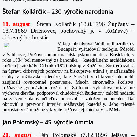
Štefan Kollárčik – 230. výročie narodenia
18. august
Štefan Kollárčik (18.8.1796 Župčany –
-
18.7.1869 Drienovec, pochovaný je v Rožňave) –
cirkevný hodnostár.
V Jágri absolvoval štúdium filozofie a v
Budapešti vyštudoval teológiu. Pôsobil
v Sabinove, Prešove, potom na biskupskom úrade v Košiciach, v
roku 1834 bol menovaný za kanonika – katedrálneho archidiakona
košickej katedrály. Od roku 1850 biskup v Rožňave. Sústreďoval sa
na úpravu cirkevných pomerov na biskupstve, utlmil aj maďarizačné
snahy v rožňavskej diecéze, kde Slováci v cirkevnej hierarchii
zaujímali rovnocenné postavenie. Mecén cirkevného školstva,
rožňavské gymnázium rozšíril na 8-triedne, vybudoval ústav pre
výchovu dievčat, podporoval chudobných študentov, založil nadáciu
na zaistenie platov učiteľov, pracoval na založení nemocnice. Dal
obnoviť a pretvoriť interiér rožňavskej katedrály. Jeho telesné
pozostatky sú uložené v krypte rožňavskej katedrály.
-
MM-
Ján Polomský – 45. výročie úmrtia
20. august
Ján Polomský (7.12.1896 Jelšava –
-