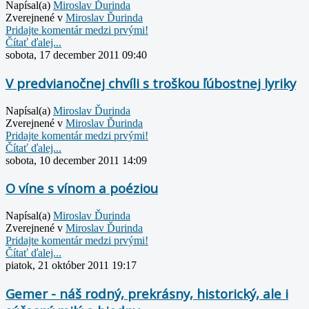
Napísal(a)
Miroslav Ďurinda
Zverejnené v
Miroslav Ďurinda
Pridajte komentár medzi prvými!
Čítať ďalej...
sobota, 17 december 2011 09:40
V predvianočnej chvíli s troškou ľúbostnej lyriky
Napísal(a)
Miroslav Ďurinda
Zverejnené v
Miroslav Ďurinda
Pridajte komentár medzi prvými!
Čítať ďalej...
sobota, 10 december 2011 14:09
O víne s vínom a poéziou
Napísal(a)
Miroslav Ďurinda
Zverejnené v
Miroslav Ďurinda
Pridajte komentár medzi prvými!
Čítať ďalej...
piatok, 21 október 2011 19:17
Gemer - náš rodný, prekrásny, historický, ale i