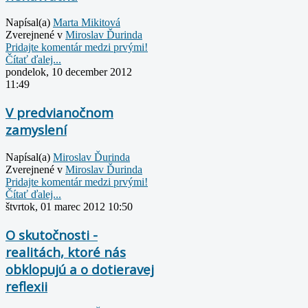
Napísal(a)
Marta Mikitová
Zverejnené v
Miroslav Ďurinda
Pridajte komentár medzi prvými!
Čítať ďalej...
pondelok, 10 december 2012
11:49
V predvianočnom
zamyslení
Napísal(a)
Miroslav Ďurinda
Zverejnené v
Miroslav Ďurinda
Pridajte komentár medzi prvými!
Čítať ďalej...
štvrtok, 01 marec 2012 10:50
O skutočnosti -
realitách, ktoré nás
obklopujú a o dotieravej
reflexii