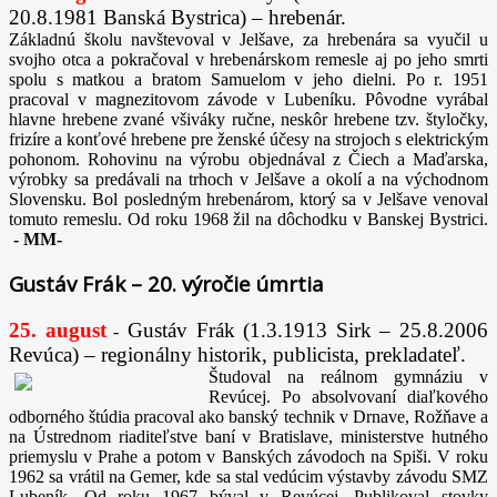
20.8.1981 Banská Bystrica) – hrebenár.
Základnú školu navštevoval v Jelšave, za hrebenára sa vyučil u
svojho otca a pokračoval v hrebenárskom remesle aj po jeho smrti
spolu s matkou a bratom Samuelom v jeho dielni. Po r. 1951
pracoval v magnezitovom závode v Lubeníku. Pôvodne vyrábal
hlavne hrebene zvané všiváky ručne, neskôr hrebene tzv. štyločky,
frizíre a konťové hrebene pre ženské účesy na strojoch s elektrickým
pohonom. Rohovinu na výrobu objednával z Čiech a Maďarska,
výrobky sa predávali na trhoch v Jelšave a okolí a na východnom
Slovensku. Bol posledným hrebenárom, ktorý sa v Jelšave venoval
tomuto remeslu. Od roku 1968 žil na dôchodku v Banskej Bystrici.
-
MM-
Gustáv Frák – 20. výročie úmrtia
25. august
Gustáv Frák
(1.3.1913 Sirk – 25.8.2006
-
Revúca) – regionálny historik, publicista, prekladateľ.
Študoval na reálnom gymnáziu v
Revúcej. Po absolvovaní diaľkového
odborného štúdia pracoval ako banský technik v Drnave, Rožňave a
na Ústrednom riaditeľstve baní v Bratislave, ministerstve hutného
priemyslu v Prahe a potom v Banských závodoch na Spiši. V roku
1962 sa vrátil na Gemer, kde sa stal vedúcim výstavby závodu SMZ
Lubeník. Od roku 1967 býval v Revúcej. Publikoval stovky