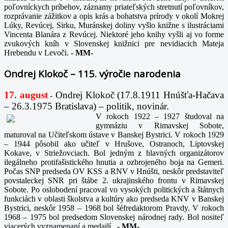
poľovníckych príbehov, záznamy priateľských stretnutí poľovníkov,
rozprávanie zážitkov a opis krás a bohatstva prírody v okolí Mokrej
Lúky, Revúcej, Sirku, Muránskej doliny vyšlo knižne s ilustráciami
Vincenta Blanára z Revúcej. Niektoré jeho knihy vyšli aj vo forme
zvukových kníh v Slovenskej knižnici pre nevidiacich Mateja
Hrebendu v Levoči.
-
MM-
Ondrej Klokoč – 115. výročie narodenia
17. august
Ondrej Klokoč (17.8.1911 Hnúšťa-Hačava
-
– 26.3.1975 Bratislava) – politik, novinár.
V rokoch 1922 – 1927 študoval na
gymnáziu v Rimavskej Sobote,
maturoval na Učiteľskom ústave v Banskej Bystrici. V rokoch 1929
– 1944 pôsobil ako učiteľ v Hrušove, Ostranoch, Liptovskej
Kokave, v Striežovciach. Bol jedným z hlavných organizátorov
ilegálneho protifašistického hnutia a ozbrojeného boja na Gemeri.
Počas SNP predseda OV KSS a RNV v Hnúšti, neskôr predstaviteľ
povstaleckej SNR pri štábe 2. ukrajinského frontu v Rimavskej
Sobote. Po oslobodení pracoval vo vysokých politických a štátnych
funkciách v oblasti školstva a kultúry ako predseda KNV v Banskej
Bystrici, neskôr 1958 – 1968 bol šéfredaktorom Pravdy. V rokoch
1968 – 1975 bol predsedom Slovenskej národnej rady. Bol nositeľ
viacerých vyznamenaní a medailí.
-
MM-