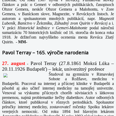
článkov a prác o Gemeri v odborných publikáciách, časopisoch
Obzor Gemera, neskôr Obzor Gemera a Malohontu, v Zore
Gemera, v Baníckom slove, Magnezite, v Revúckych listoch. Je
autorom a spoluautorom mnohých publikácií, napr
. Magnezit
Lubeník, Baníctvo v Železníku, Záhadný zvon Quirin v Revúcej
a i.
V práci
Historické knižnice v Gemeri-Malohonte
podal náročnú
sumarizáciu 70 historických knižníc od 16. storočia do konca roka
1918. Je držiteľom najvyššieho ocenenia mesta Revúca Zlatý
Quirin.
-
MM-
Pavol Terray – 165. výročie narodenia
27. august
Pavol Terray
(27.8.1861 Mokrá Lúka –
-
20.11.1926 Budapešť) – lekár, univerzitný profesor
Študoval na gymnáziu v Rimavskej
Sobote a Rožňave, medicínu v
Budapešti. Pracoval na internej a pľúcnej klinike v Budapešti a
pôsobil aj ako učiteľ internej medicíny na tamojšej univerzite.
Venoval sa výskumu pľúcnych chorôb súvisiacich s látkovou
premenou, najmä problematike liečby diabetikov. Autor odborných
článkov, ktoré publikoval v rôznych periodikách. Spoluautor
príručky internej medicíny, zostavovateľ ročenky Spolku lekárov
verejných nemocníc. Od roku 1894 bol hlavným lekárom