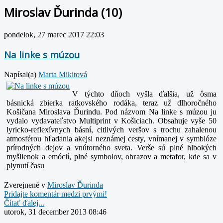
Miroslav Ďurinda (10)
pondelok, 27 marec 2017 22:03
Na linke s múzou
Napísal(a)
Marta Mikitová
V týchto dňoch vyšla ďalšia, už ôsma
básnická zbierka ratkovského rodáka, teraz už dlhoročného
Košičana Miroslava Ďurindu. Pod názvom Na linke s múzou ju
vydalo vydavateľstvo Multiprint v Košiciach. Obsahuje vyše 50
lyricko-reflexívnych básní, citlivých veršov s trochu zahalenou
atmosférou hľadania akejsi neznámej cesty, vnímanej v symbióze
prírodných dejov a vnútorného sveta. Verše sú plné hlbokých
myšlienok a emócií, plné symbolov, obrazov a metafor, kde sa v
plynutí času
Zverejnené v
Miroslav Ďurinda
Pridajte komentár medzi prvými!
Čítať ďalej...
utorok, 31 december 2013 08:46