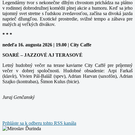
Legendárny tvor s nekonečne dlhým chvostom prichádza na plátno
v rodinnej dobrodružnej komédii plnej akcie a humoru. Keď sa jeho
tajomný svet stretne s ľudskou zvedavosťou, začína sa divoká jazda
naprieč džungľou. Exotické prostredie, svižné tempo a zábava pre
malých aj veľkých divákov.
* * *
nedeľa 16. augusta 2026 | 19.00 | City Caffe
SOARÉ – JAZZOVÉ AJ TERASOVÉ
Letný hudobný večer na terase kaviarne City Caffé pre príjemný
večer v dobrej spoločnosti. Hudobné obsadenie: Arpi Farkaš
(klavír), Vivien Pál-Baláž (spev), Adrian Harvan (saxofón), Adrian
Szajko (kontrabas), Šimon Kulus (bicie).
Juraj Genčanský
Prihláste sa k odberu tohto RSS kanála