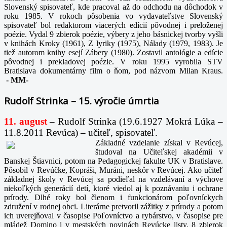
Slovenský spisovateľ, kde pracoval až do odchodu na dôchodok v
roku 1985. V rokoch pôsobenia vo vydavateľstve Slovenský
spisovateľ bol redaktorom viacerých edícií pôvodnej i preloženej
poézie. Vydal 9 zbierok poézie, výbery z jeho básnickej tvorby vyšli
v knihách Kroky (1961), Z lyriky (1975), Nálady (1979, 1983). Je
tiež autorom knihy esejí Zábery (1980). Zostavil antológie a edície
pôvodnej i prekladovej poézie. V roku 1995 vyrobila STV
Bratislava dokumentárny film o ňom, pod názvom Milan Kraus.
-
MM-
Rudolf Strinka – 15. výročie úmrtia
11. august
– Rudolf Strinka (19.6.1927 Mokrá Lúka –
11.8.2011 Revúca) – učiteľ, spisovateľ.
Základné vzdelanie získal v Revúcej,
študoval na Učiteľskej akadémii v
Banskej Štiavnici, potom na Pedagogickej fakulte UK v Bratislave.
Pôsobil v Revúčke, Kopráši, Muráni, neskôr v Revúcej. Ako učiteľ
základnej školy v Revúcej sa podieľal na vzdelávaní a výchove
niekoľkých generácií detí, ktoré viedol aj k poznávaniu i ochrane
prírody. Dlhé roky bol členom i funkcionárom poľovníckych
združení v rodnej obci. Literárne pretvoril zážitky z prírody a potom
ich uverejňoval v časopise Poľovníctvo a rybárstvo, v časopise pre
mládež Domino i v mestských novinách Revúcke listy. 8 zbierok