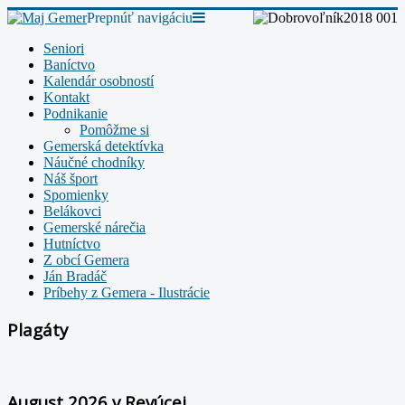
Prepnúť navigáciu
Seniori
Baníctvo
Kalendár osobností
Kontakt
Podnikanie
Pomôžme si
Gemerská detektívka
Náučné chodníky
Náš šport
Spomienky
Belákovci
Gemerské nárečia
Hutníctvo
Z obcí Gemera
Ján Bradáč
Príbehy z Gemera - Ilustrácie
Plagáty
August 2026 v Revúcej