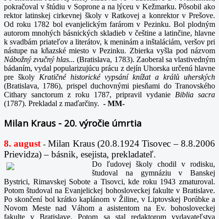
pokračoval v štúdiu v Soprone a na lýceu v Kežmarku. Pôsobil ako
rektor latinskej cirkevnej školy v Ratkovej a konrektor v Prešove.
Od roku 1782 bol evanjelickým farárom v Pezinku. Bol plodným
autorom mnohých básnických skladieb v češtine a latinčine, hlavne
k svadbám priateľov a literátov, k meninám a inštaláciám, veršov pri
nástupe na kňazské miesto v Pezinku. Zbierka vyšla pod názvom
Nábožný zvučný hlas...
(Bratislava, 1783). Zaoberal sa vlastivedným
bádaním, vydal popularizujúcu prácu z dejín Uhorska určenú hlavne
pre školy
Kratičné historické vypsání knížat a králů uherských
(Bratislava, 1786), prispel duchovnými piesňami do Tranovského
Cithary sanctorum z roku 1787, pripravil vydanie
Biblia sacra
(1787). Prekladal z maďarčiny.
-
MM-
Milan Kraus - 20. výročie úmrtia
8. august
Milan Kraus (20.8.1924 Tisovec – 8.8.2006
-
Prievidza) – básnik, esejista, prekladateľ.
Do ľudovej školy chodil v rodisku,
študoval na gymnáziu v Banskej
Bystrici, Rimavskej Sobote a Tisovci, kde roku 1943 zmaturoval.
Potom študoval na Evanjelickej bohosloveckej fakulte v Bratislave.
Po skončení bol krátko kaplánom v Žiline, v Liptovskej Porúbke a
Novom Meste nad Váhom a asistentom na Ev. bohosloveckej
fakulte v Bratislave. Potom sa stal redaktorom vydavateľstva