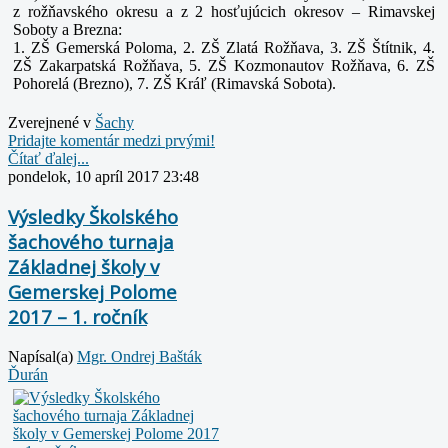
z
rožňavského okresu a z 2 hosťujúcich okresov – Rimavskej
Soboty a Brezna:
1. ZŠ Gemerská Poloma,
2. ZŠ Zlatá Rožňava,
3. ZŠ Štítnik,
4.
ZŠ Zakarpatská Rožňava,
5. ZŠ Kozmonautov Rožňava,
6. ZŠ
Pohorelá (Brezno),
7. ZŠ Kráľ (Rimavská Sobota).
Zverejnené v
Šachy
Pridajte komentár medzi prvými!
Čítať ďalej...
pondelok, 10 apríl 2017 23:48
Výsledky Školského
šachového turnaja
Základnej školy v
Gemerskej Polome
2017 – 1. ročník
Napísal(a)
Mgr. Ondrej Bašták
Ďurán