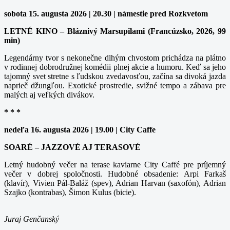
sobota 15. augusta 2026 | 20.30 | námestie pred Rozkvetom
LETNÉ KINO – Bláznivý Marsupilami (Francúzsko, 2026, 99
min)
Legendárny tvor s nekonečne dlhým chvostom prichádza na plátno
v rodinnej dobrodružnej komédii plnej akcie a humoru. Keď sa jeho
tajomný svet stretne s ľudskou zvedavosťou, začína sa divoká jazda
naprieč džungľou. Exotické prostredie, svižné tempo a zábava pre
malých aj veľkých divákov.
* * *
nedeľa 16. augusta 2026 | 19.00 | City Caffe
SOARÉ – JAZZOVÉ AJ TERASOVÉ
Letný hudobný večer na terase kaviarne City Caffé pre príjemný
večer v dobrej spoločnosti. Hudobné obsadenie: Arpi Farkaš
(klavír), Vivien Pál-Baláž (spev), Adrian Harvan (saxofón), Adrian
Szajko (kontrabas), Šimon Kulus (bicie).
Juraj Genčanský