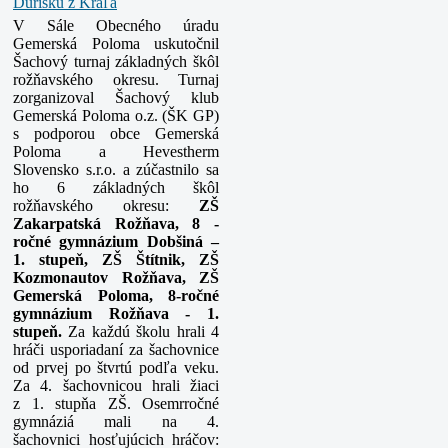
V Sále Obecného úradu
Gemerská Poloma uskutočnil
Šachový turnaj základných škôl
rožňavského okresu. Turnaj
zorganizoval Šachový klub
Gemerská Poloma o.z. (ŠK GP)
s podporou obce Gemerská
Poloma a Hevestherm
Slovensko s.r.o. a zúčastnilo sa
ho 6 základných škôl
rožňavského okresu:
ZŠ
Zakarpatská Rožňava,
8 -
ročné gymnázium Dobšiná –
1. stupeň,
ZŠ Štítnik,
ZŠ
Kozmonautov Rožňava,
ZŠ
Gemerská Poloma,
8-ročné
gymnázium Rožňava - 1.
stupeň.
Za každú školu hrali 4
hráči usporiadaní za šachovnice
od prvej po štvrtú podľa veku.
Za 4. šachovnicou hrali žiaci
z 1. stupňa ZŠ. Osemrročné
gymnáziá mali na 4.
šachovnici
hosťujúcich hráčov: