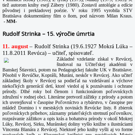
tiež autorom knihy esejí Zábery (1980). Zostavil antológie a edície
pôvodnej i prekladovej poézie. V roku 1995 vyrobila STV
Bratislava dokumentárny film o ňom, pod názvom Milan Kraus.
-
MM-
Rudolf Strinka – 15. výročie úmrtia
11. august
– Rudolf Strinka (19.6.1927 Mokrá Lúka –
11.8.2011 Revúca) – učiteľ, spisovateľ.
Základné vzdelanie získal v Revúcej,
študoval na Učiteľskej akadémii v
Banskej Štiavnici, potom na Pedagogickej fakulte UK v Bratislave.
Pôsobil v Revúčke, Kopráši, Muráni, neskôr v Revúcej. Ako učiteľ
základnej školy v Revúcej sa podieľal na vzdelávaní a výchove
niekoľkých generácií detí, ktoré viedol aj k poznávaniu i ochrane
prírody. Dlhé roky bol členom i funkcionárom poľovníckych
združení v rodnej obci. Literárne pretvoril zážitky z prírody a potom
ich uverejňoval v časopise Poľovníctvo a rybárstvo, v časopise pre
mládež Domino i v mestských novinách Revúcke listy. 8 zbierok
poľovníckych príbehov, záznamy priateľských stretnutí poľovníkov,
rozprávanie zážitkov a opis krás a bohatstva prírody v okolí Mokrej
Lúky, Revúcej, Sirku, Muránskej doliny vyšlo knižne s ilustráciami
Vincenta Blanára z Revúcej. Niektoré jeho knihy vyšli aj vo forme
zvukových kníh v Slovenskej knižnici pre nevidiacich Mateja