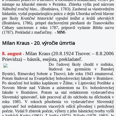
nástupe na kňazské miesto v Pezinku. Zbierka vyšla pod názvom
Nábožný zvučný hlas...
(Bratislava, 1783). Zaoberal sa vlastivedným
bádaním, vydal popularizujúcu prácu z dejín Uhorska určenú hlavne
pre školy
Kratičné historické vypsání knížat a králů uherských
(Bratislava, 1786), prispel duchovnými piesňami do Tranovského
Cithary sanctorum z roku 1787, pripravil vydanie
Biblia sacra
(1787). Prekladal z maďarčiny.
-
MM-
Milan Kraus - 20. výročie úmrtia
8. august
Milan Kraus (20.8.1924 Tisovec – 8.8.2006
-
Prievidza) – básnik, esejista, prekladateľ.
Do ľudovej školy chodil v rodisku,
študoval na gymnáziu v Banskej
Bystrici, Rimavskej Sobote a Tisovci, kde roku 1943 zmaturoval.
Potom študoval na Evanjelickej bohosloveckej fakulte v Bratislave.
Po skončení bol krátko kaplánom v Žiline, v Liptovskej Porúbke a
Novom Meste nad Váhom a asistentom na Ev. bohosloveckej
fakulte v Bratislave. Potom sa stal redaktorom vydavateľstva
Slovenský spisovateľ, kde pracoval až do odchodu na dôchodok v
roku 1985. V rokoch pôsobenia vo vydavateľstve Slovenský
spisovateľ bol redaktorom viacerých edícií pôvodnej i preloženej
poézie. Vydal 9 zbierok poézie, výbery z jeho básnickej tvorby vyšli
v knihách Kroky (1961), Z lyriky (1975), Nálady (1979, 1983). Je