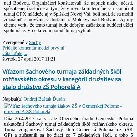
nad Bodvou. Organizátori konštatovali, že napriek nízkej účasti,
spôsobenej čiastočne aj tým, že v rovnakom termíne sa uskutočnil
turnaj GPX mládeže aj v Spišskej Novej Vsi, boli radi, že sa mohli
zoznámiť s novými šachistami z Moldavy nad Bodvou. Aj my
cheme veriť, že tento turnaj bude dobrým začiatkom budúcej užšej
spolupráce.
V celkovom poradí turnaj vyhrali:
Zverejnené v
Šachy
Pridajte komentár medzi prvými!
Čítať ďalej...
štvrtok, 27 apríl 2017 11:21
Víťazom šachového turnaja základných škôl
rožňavského okresu v kategórii družstiev sa
stalo družstvo ZŠ Pohorelá A
Napísal(a)
Ondrej Bašták Ďurán
Dňa 26.4.2017 sa v sále Obecného úradu Gemerská Poloma
uskutočnil Šachový turnaj základných škôl rožňavského okresu.
Turnaj zorganizoval Šachový klub Gemerská Poloma o.z. (ŠK
GP) a zúčastnili sa ho žiaci zo 7 základných škôl, z toho 5