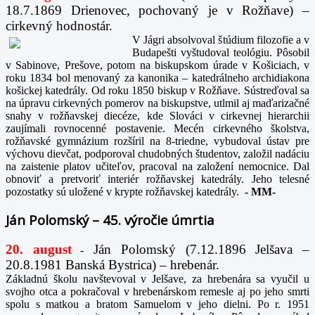
18.7.1869 Drienovec, pochovaný je v Rožňave) –
cirkevný hodnostár.
V Jágri absolvoval štúdium filozofie a v
Budapešti vyštudoval teológiu. Pôsobil
v Sabinove, Prešove, potom na biskupskom úrade v Košiciach, v
roku 1834 bol menovaný za kanonika – katedrálneho archidiakona
košickej katedrály. Od roku 1850 biskup v Rožňave. Sústreďoval sa
na úpravu cirkevných pomerov na biskupstve, utlmil aj maďarizačné
snahy v rožňavskej diecéze, kde Slováci v cirkevnej hierarchii
zaujímali rovnocenné postavenie. Mecén cirkevného školstva,
rožňavské gymnázium rozšíril na 8-triedne, vybudoval ústav pre
výchovu dievčat, podporoval chudobných študentov, založil nadáciu
na zaistenie platov učiteľov, pracoval na založení nemocnice. Dal
obnoviť a pretvoriť interiér rožňavskej katedrály. Jeho telesné
pozostatky sú uložené v krypte rožňavskej katedrály.
-
MM-
Ján Polomský – 45. výročie úmrtia
20. august
Ján Polomský (7.12.1896 Jelšava –
-
20.8.1981 Banská Bystrica) – hrebenár.
Základnú školu navštevoval v Jelšave, za hrebenára sa vyučil u
svojho otca a pokračoval v hrebenárskom remesle aj po jeho smrti
spolu s matkou a bratom Samuelom v jeho dielni. Po r. 1951