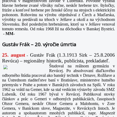
pracoval v magnezitovom závode v Lubeníku. Pôvodne vyrábal
hlavne hrebene zvané všiváky ručne, neskôr hrebene tzv. štyločky,
frizíre a konťové hrebene pre ženské účesy na strojoch s elektrickým
pohonom. Rohovinu na výrobu objednával z Čiech a Maďarska,
výrobky sa predávali na trhoch v Jelšave a okolí a na východnom
Slovensku. Bol posledným hrebenárom, ktorý sa v Jelšave venoval
tomuto remeslu. Od roku 1968 žil na dôchodku v Banskej Bystrici.
-
MM-
Gustáv Frák – 20. výročie úmrtia
25. august
Gustáv Frák
(1.3.1913 Sirk – 25.8.2006
-
Revúca) – regionálny historik, publicista, prekladateľ.
Študoval na reálnom gymnáziu v
Revúcej. Po absolvovaní diaľkového
odborného štúdia pracoval ako banský technik v Drnave, Rožňave a
na Ústrednom riaditeľstve baní v Bratislave, ministerstve hutného
priemyslu v Prahe a potom v Banských závodoch na Spiši. V roku
1962 sa vrátil na Gemer, kde sa stal vedúcim výstavby závodu SMZ
Lubeník. Od roku 1967 býval v Revúcej. Publikoval stovky
článkov a prác o Gemeri v odborných publikáciách, časopisoch
Obzor Gemera, neskôr Obzor Gemera a Malohontu, v Zore
Gemera, v Baníckom slove, Magnezite, v Revúckych listoch. Je
autorom a spoluautorom mnohých publikácií, napr
. Magnezit