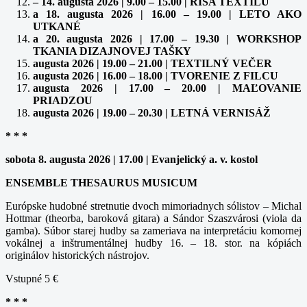
– 14. augusta 2026 | 9.00 – 15.00 | RÍŠA TEXTILU
a 18. augusta 2026 | 16.00 – 19.00 | LETO AKO
UTKANÉ
a 20. augusta 2026 | 17.00 – 19.30 | WORKSHOP
TKANIA DIZAJNOVEJ TAŠKY
augusta 2026 | 19.00 – 21.00 | TEXTILNÝ VEČER
augusta 2026 | 16.00 – 18.00 | TVORENIE Z FILCU
augusta 2026 | 17.00 – 20.00 | MAĽOVANIE
PRIADZOU
augusta 2026 | 19.00 – 20.30 | LETNÁ VERNISÁŽ
* * *
sobota 8. augusta 2026 | 17.00 | Evanjelický a. v. kostol
ENSEMBLE THESAURUS MUSICUM
Európske hudobné stretnutie dvoch mimoriadnych sólistov – Michal
Hottmar (theorba, baroková gitara) a Sándor Szaszvárosi (viola da
gamba). Súbor starej hudby sa zameriava na interpretáciu komornej
vokálnej a inštrumentálnej hudby 16. – 18. stor. na kópiách
originálov historických nástrojov.
Vstupné 5 €
* * *