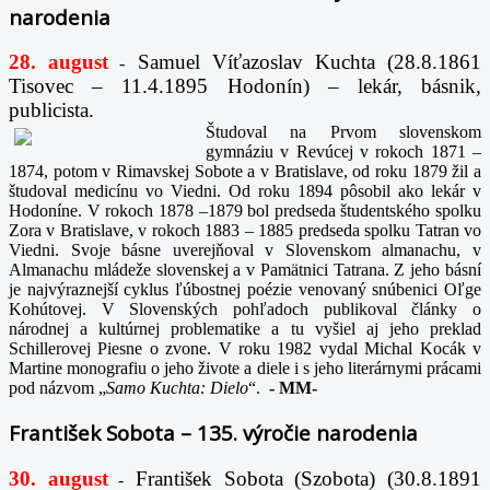
narodenia
28. august
Samuel Víťazoslav Kuchta (28.8.1861
-
Tisovec – 11.4.1895 Hodonín) – lekár, básnik,
publicista.
Študoval na Prvom slovenskom
gymnáziu v Revúcej v rokoch 1871 –
1874, potom v Rimavskej Sobote a v Bratislave, od roku 1879 žil a
študoval medicínu vo Viedni. Od roku 1894 pôsobil ako lekár v
Hodoníne. V rokoch 1878 –1879 bol predseda študentského spolku
Zora v Bratislave, v rokoch 1883 – 1885 predseda spolku Tatran vo
Viedni. Svoje básne uverejňoval v Slovenskom almanachu, v
Almanachu mládeže slovenskej a v Pamätnici Tatrana. Z jeho básní
je najvýraznejší cyklus ľúbostnej poézie venovaný snúbenici Oľge
Kohútovej. V Slovenských pohľadoch publikoval články o
národnej a kultúrnej problematike a tu vyšiel aj jeho preklad
Schillerovej Piesne o zvone. V roku 1982 vydal Michal Kocák v
Martine monografiu o jeho živote a diele i s jeho literárnymi prácami
pod názvom „
Samo Kuchta: Dielo
“.
-
MM-
František Sobota – 135. výročie narodenia
30. august
František Sobota (Szobota) (30.8.1891
-