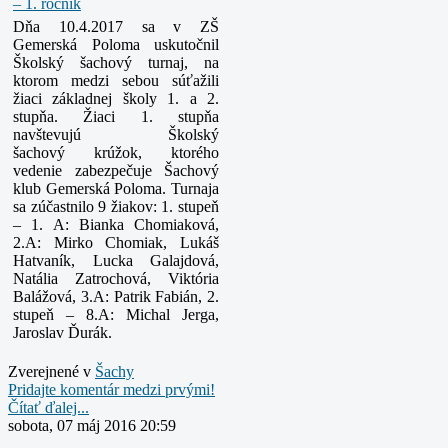
Dňa 10.4.2017 sa v ZŠ
Gemerská Poloma uskutočnil
Školský šachový turnaj, na
ktorom
medzi sebou súťažili
žiaci základnej školy 1. a 2.
stupňa. Žiaci 1. stupňa
navštevujú Školský
šachový
krúžok, ktorého
vedenie zabezpečuje Šachový
klub Gemerská Poloma.
Turnaja
sa zúčastnilo 9 žiakov:
1. stupeň
– 1. A: Bianka Chomiaková,
2.A: Mirko Chomiak, Lukáš
Hatvaník, Lucka Galajdová,
Natália
Zatrochová, Viktória
Balážová, 3.A: Patrik Fabián,
2.
stupeň – 8.A: Michal Jerga,
Jaroslav Ďurák.
Zverejnené v
Šachy
Pridajte komentár medzi prvými!
Čítať ďalej...
sobota, 07 máj 2016 20:59