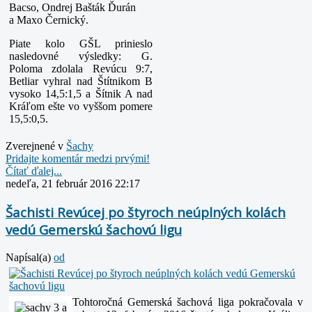
Bacso, Ondrej Bašták Ďurán
a Maxo Černický.
Piate kolo GŠL prinieslo
nasledovné výsledky: G.
Poloma zdolala Revúcu 9:7,
Betliar vyhral nad Štítnikom B
vysoko 14,5:1,5 a Šítnik A nad
Kráľom ešte vo vyššom pomere
15,5:0,5.
Zverejnené v
Šachy
Pridajte komentár medzi prvými!
Čítať ďalej...
nedeľa, 21 február 2016 22:17
Šachisti Revúcej po štyroch neúplných kolách
vedú Gemerskú šachovú ligu
Napísal(a)
od
Tohtoročná Gemerská šachová liga pokračovala v