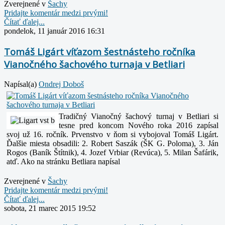
Zverejnené v
Šachy
Pridajte komentár medzi prvými!
Čítať ďalej...
pondelok, 11 január 2016 16:31
Tomáš Ligárt víťazom šestnásteho ročníka
Vianočného šachového turnaja v Betliari
Napísal(a)
Ondrej Doboš
Tradičný Vianočný šachový turnaj v Betliari si
tesne pred koncom Nového roka 2016 zapísal
svoj už 16. ročník. Prvenstvo v ňom si vybojoval Tomáš Ligárt.
Ďalšie miesta obsadili: 2. Robert Saszák (ŠK G. Poloma), 3. Ján
Rogos (Baník Štítnik), 4. Jozef Vrbiar (Revúca), 5. Milan Šafárik,
atď. Ako na stránku Betliara napísal
Zverejnené v
Šachy
Pridajte komentár medzi prvými!
Čítať ďalej...
sobota, 21 marec 2015 19:52