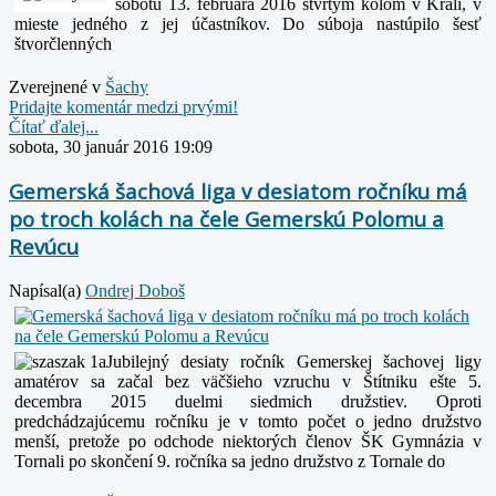
sobotu 13. februára 2016 štvrtým kolom v Králi, v
mieste jedného z jej účastníkov. Do súboja nastúpilo šesť
štvorčlenných
Zverejnené v
Šachy
Pridajte komentár medzi prvými!
Čítať ďalej...
sobota, 30 január 2016 19:09
Gemerská šachová liga v desiatom ročníku má
po troch kolách na čele Gemerskú Polomu a
Revúcu
Napísal(a)
Ondrej Doboš
Jubilejný desiaty ročník Gemerskej šachovej ligy
amatérov sa začal bez väčšieho vzruchu v Štítniku ešte 5.
decembra 2015 duelmi siedmich družstiev. Oproti
predchádzajúcemu ročníku je v tomto počet o jedno družstvo
menší, pretože po odchode niektorých členov ŠK Gymnázia v
Tornali po skončení 9. ročníka sa jedno družstvo z Tornale do