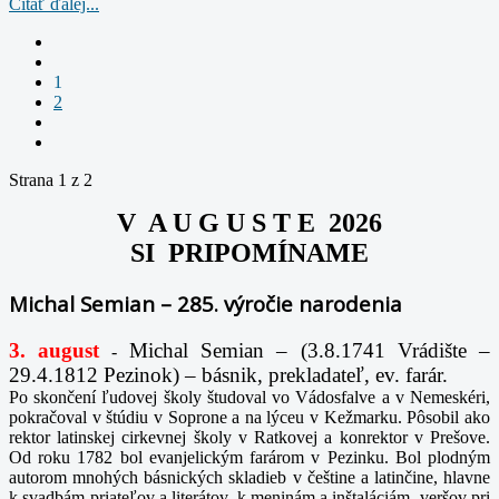
Čítať ďalej...
1
2
Strana 1 z 2
V A U G U S T E 2026
SI PRIPOMÍNAME
Michal Semian – 285. výročie narodenia
3. august
Michal Semian – (3.8.1741 Vrádište –
-
29.4.1812 Pezinok) – básnik, prekladateľ, ev. farár.
Po skončení ľudovej školy študoval vo Vádosfalve a v Nemeskéri,
pokračoval v štúdiu v Soprone a na lýceu v Kežmarku. Pôsobil ako
rektor latinskej cirkevnej školy v Ratkovej a konrektor v Prešove.
Od roku 1782 bol evanjelickým farárom v Pezinku. Bol plodným
autorom mnohých básnických skladieb v češtine a latinčine, hlavne
k svadbám priateľov a literátov, k meninám a inštaláciám, veršov pri