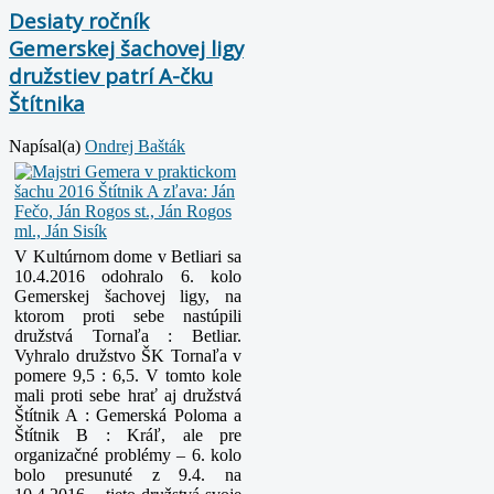
Desiaty ročník
Gemerskej šachovej ligy
družstiev patrí A-čku
Štítnika
Napísal(a)
Ondrej Bašták
V Kultúrnom dome v Betliari sa
10.4.2016 odohralo 6. kolo
Gemerskej šachovej ligy, na
ktorom proti sebe nastúpili
družstvá Tornaľa : Betliar.
Vyhralo družstvo ŠK Tornaľa v
pomere 9,5 : 6,5.
V tomto kole
mali proti sebe hrať aj družstvá
Štítnik A : Gemerská Poloma a
Štítnik B : Kráľ, ale pre
organizačné problémy – 6. kolo
bolo presunuté z 9.4. na