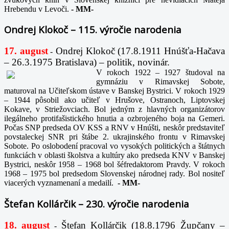
Hrebendu v Levoči.
-
MM-
Ondrej Klokoč – 115. výročie narodenia
17. august
Ondrej Klokoč (17.8.1911 Hnúšťa-Hačava
-
– 26.3.1975 Bratislava) – politik, novinár.
V rokoch 1922 – 1927 študoval na
gymnáziu v Rimavskej Sobote,
maturoval na Učiteľskom ústave v Banskej Bystrici. V rokoch 1929
– 1944 pôsobil ako učiteľ v Hrušove, Ostranoch, Liptovskej
Kokave, v Striežovciach. Bol jedným z hlavných organizátorov
ilegálneho protifašistického hnutia a ozbrojeného boja na Gemeri.
Počas SNP predseda OV KSS a RNV v Hnúšti, neskôr predstaviteľ
povstaleckej SNR pri štábe 2. ukrajinského frontu v Rimavskej
Sobote. Po oslobodení pracoval vo vysokých politických a štátnych
funkciách v oblasti školstva a kultúry ako predseda KNV v Banskej
Bystrici, neskôr 1958 – 1968 bol šéfredaktorom Pravdy. V rokoch
1968 – 1975 bol predsedom Slovenskej národnej rady. Bol nositeľ
viacerých vyznamenaní a medailí.
-
MM-
Štefan Kollárčik – 230. výročie narodenia
18. august
Štefan Kollárčik (18.8.1796 Župčany –
-