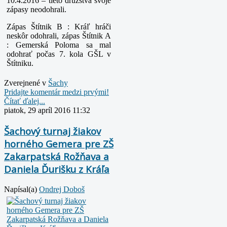
10.4.2016 – tieto družstvá svoje
zápasy neodohrali.
Zápas Štítnik B : Kráľ hráči
neskôr odohrali, zápas Štítnik A
: Gemerská Poloma sa mal
odohrať počas 7. kola GŠL v
Štítniku.
Zverejnené v
Šachy
Pridajte komentár medzi prvými!
Čítať ďalej...
piatok, 29 apríl 2016 11:32
Šachový turnaj žiakov
horného Gemera pre ZŠ
Zakarpatská Rožňava a
Daniela Ďurišku z Kráľa
Napísal(a)
Ondrej Doboš