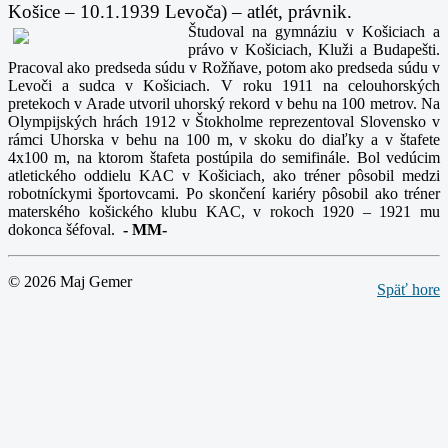
Košice – 10.1.1939 Levoča) – atlét, právnik.
Študoval na gymnáziu v Košiciach a
právo v Košiciach, Kluži a Budapešti.
Pracoval ako predseda súdu v Rožňave, potom ako predseda súdu v
Levoči a sudca v Košiciach. V roku 1911 na celouhorských
pretekoch v Arade utvoril uhorský rekord v behu na 100 metrov. Na
Olympijských hrách 1912 v Štokholme reprezentoval Slovensko v
rámci Uhorska v behu na 100 m, v skoku do diaľky a v štafete
4x100 m, na ktorom štafeta postúpila do semifinále. Bol vedúcim
atletického oddielu KAC v Košiciach, ako tréner pôsobil medzi
robotníckymi športovcami. Po skončení kariéry pôsobil ako tréner
materského košického klubu KAC, v rokoch 1920 – 1921 mu
dokonca šéfoval.
-
MM-
© 2026 Maj Gemer
Späť hore