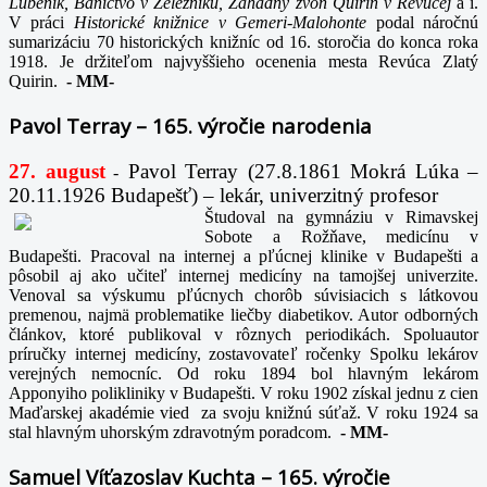
Lubeník, Baníctvo v Železníku, Záhadný zvon Quirin v Revúcej
a i.
V práci
Historické knižnice v Gemeri-Malohonte
podal náročnú
sumarizáciu 70 historických knižníc od 16. storočia do konca roka
1918. Je držiteľom najvyššieho ocenenia mesta Revúca Zlatý
Quirin.
-
MM-
Pavol Terray – 165. výročie narodenia
27. august
Pavol Terray
(27.8.1861 Mokrá Lúka –
-
20.11.1926 Budapešť) – lekár, univerzitný profesor
Študoval na gymnáziu v Rimavskej
Sobote a Rožňave, medicínu v
Budapešti. Pracoval na internej a pľúcnej klinike v Budapešti a
pôsobil aj ako učiteľ internej medicíny na tamojšej univerzite.
Venoval sa výskumu pľúcnych chorôb súvisiacich s látkovou
premenou, najmä problematike liečby diabetikov. Autor odborných
článkov, ktoré publikoval v rôznych periodikách. Spoluautor
príručky internej medicíny, zostavovateľ ročenky Spolku lekárov
verejných nemocníc. Od roku 1894 bol hlavným lekárom
Apponyiho polikliniky v Budapešti. V roku 1902 získal jednu z cien
Maďarskej akadémie vied za svoju knižnú súťaž. V roku 1924 sa
stal hlavným uhorským zdravotným poradcom.
-
MM-
Samuel Víťazoslav Kuchta – 165. výročie