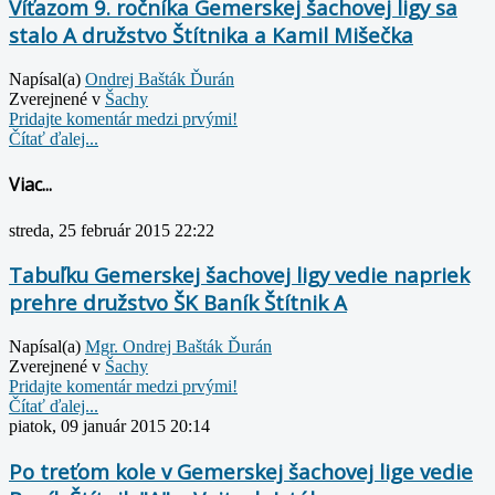
Víťazom 9. ročníka Gemerskej šachovej ligy sa
stalo A družstvo Štítnika a Kamil Mišečka
Napísal(a)
Ondrej Bašták Ďurán
Zverejnené v
Šachy
Pridajte komentár medzi prvými!
Čítať ďalej...
Viac...
streda, 25 február 2015 22:22
Tabuľku Gemerskej šachovej ligy vedie napriek
prehre družstvo ŠK Baník Štítnik A
Napísal(a)
Mgr. Ondrej Bašták Ďurán
Zverejnené v
Šachy
Pridajte komentár medzi prvými!
Čítať ďalej...
piatok, 09 január 2015 20:14
Po treťom kole v Gemerskej šachovej lige vedie