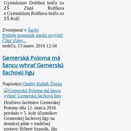
Gymnázium Dobšiná hráča zo
ZŠ Zlatá Rožňava
a Gymnázium Rožňava hráča zo
ZŠ Kráľ.
Zverejnené v
Šachy
Pridajte komentár medzi prvými!
Čítať ďalej...
nedeľa, 13 marec 2016 12:34
Gemerská Poloma má
šancu vyhrať Gemerskú
šachovú ligu
Napísal(a)
Ondrej Bašták Ďurán
Družstvo šachistov Gemerskej
Polomy dňa 12. marca 2016
privítalo v 5. kole účastníkov
Gemerskej šachovej ligy na
domácej pôde v tradičnej
zostave: Róbert Szaszák, Ján