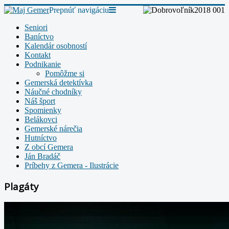
Prepnúť navigáciu
Seniori
Baníctvo
Kalendár osobností
Kontakt
Podnikanie
Pomôžme si
Gemerská detektívka
Náučné chodníky
Náš šport
Spomienky
Belákovci
Gemerské nárečia
Hutníctvo
Z obcí Gemera
Ján Bradáč
Príbehy z Gemera - Ilustrácie
Plagáty