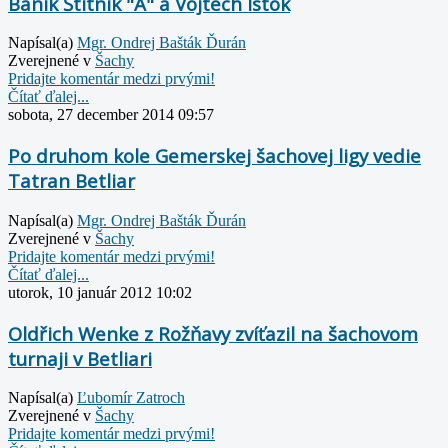
Baník Štítnik "A" a Vojtech Istók
Napísal(a)
Mgr. Ondrej Bašták Ďurán
Zverejnené v
Šachy
Pridajte komentár medzi prvými!
Čítať ďalej...
sobota, 27 december 2014 09:57
Po druhom kole Gemerskej šachovej ligy vedie
Tatran Betliar
Napísal(a)
Mgr. Ondrej Bašták Ďurán
Zverejnené v
Šachy
Pridajte komentár medzi prvými!
Čítať ďalej...
utorok, 10 január 2012 10:02
Oldřich Wenke z Rožňavy zvíťazil na šachovom
turnaji v Betliari
Napísal(a)
Ľubomír Zatroch
Zverejnené v
Šachy
Pridajte komentár medzi prvými!