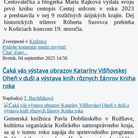
Cestovateľka a blogerka Marta Rajková vydala svoju
prvú knihu cestopis Cestuj srdcom v roku 2023
a predstavila v nej 9 rozličných ázijských krajín. Dej
historických trilerov Róberta Surovca prebieha
v Košiciach koncom 19. storočia.
Zverejnené v
Knižnice
Pridajte komentár medzi prvými!
Čítať ďalej...
štvrtok, 04 september 2025 14:50
Čaká vás výstava obrazov Kataríny Višňovskej
Oheň v duši a výstava kníh rôznych žánrov Kniha
roka
Napísal(a)
T. Bachňáková
Gemerská knižnica Pavla Dobšinského v Rožňave,
kultúrna organizácia Košického samosprávneho kraja,
sa aj v tomto roku zapája do sprievodného programu