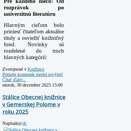
Pre každého niečo: Od
rozprávok po
univerzitnú literatúru
Hlavným cieľom bolo
priniesť čitateľom aktuálne
tituly a osviežiť knižničný
fond. Novinky sú
rozdelené do troch
hlavných kategórií:
Zverejnené v
Knižnice
Pridajte komentár medzi prvými!
Čítať ďalej...
utorok, 30 december 2025 15:00
Stálice Obecnej knižnice
v Gemerskej Polome v
roku 2025
Napísal(a)
dc