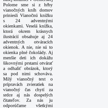
Polome sme si z hŕby
vianočných kníh domov
priniesli Vianočnú knižku
s 24 adventnými
okienkami. Veselá knižka,
ktorá okrem krásnych
ilustrácií obsahuje aj 24
adventných otváracích
okienok. A nie, nie sú to
okienka plné čokolády. Aj
menšie deti ich dokážu
šikovnými prstami otvárať
a odhaliť obrázok, ktorý
sa pod nimi schováva.
Milý vianočný text o
prípravách zvieratiek na
vianočný čas chytí za
srdce aj nás dospelých
čitateľov. Za nás ju
odporúčame všetkými