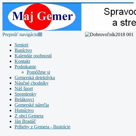
Prepnúť navigáciu
Seniori
Baníctvo
Kalendár osobností
Kontakt
Podnikanie
Pomôžme si
Gemerská detektívka
Náučné chodníky
Náš šport
Spomienky
Belákovci
Gemerské nárečia
Hutníctvo
Z obcí Gemera
Ján Bradáč
Príbehy z Gemera - Ilustrácie