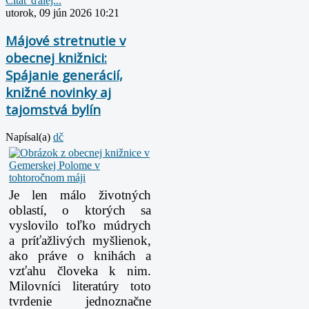
Čítať ďalej...
utorok, 09 jún 2026 10:21
Májové stretnutie v
obecnej knižnici:
Spájanie generácií,
knižné novinky aj
tajomstvá bylín
Napísal(a)
dč
Je len málo životných
oblastí, o ktorých sa
vyslovilo toľko múdrych
a príťažlivých myšlienok,
ako práve o knihách a
vzťahu človeka k nim.
Milovníci literatúry toto
tvrdenie jednoznačne