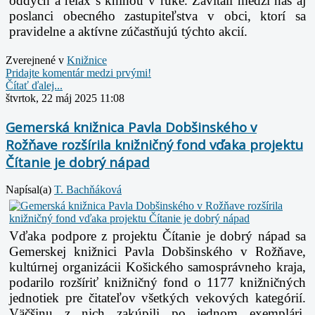
oddych a relax s knihou v ruke. Zavítali medzi nás aj
poslanci obecného zastupiteľstva v obci, ktorí sa
pravidelne a aktívne zúčastňujú týchto akcií.
Zverejnené v
Knižnice
Pridajte komentár medzi prvými!
Čítať ďalej...
štvrtok, 22 máj 2025 11:08
Gemerská knižnica Pavla Dobšinského v
Rožňave rozšírila knižničný fond vďaka projektu
Čítanie je dobrý nápad
Napísal(a)
T. Bachňáková
Vďaka podpore z projektu Čítanie je dobrý nápad sa
Gemerskej knižnici Pavla
Dobšinského v Rožňave,
kultúrnej organizácii Košického samosprávneho kraja,
podarilo rozšíriť
knižničný fond o 1177 knižničných
jednotiek pre čitateľov všetkých vekových kategórií.
Väčšinu
z nich zakúpili po jednom exemplári.