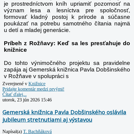
je prostredníctvom kníh upriamiť pozornosť na
význam lesa a lesníctva pre spoločnosť,
formovať kladný postoj k prírode a súčasne
poukázať na potrebu samotného čítania najmä
u detí a mladej generácie.
Príbeh z Rožňavy: Keď sa les presťahuje do
knižnice
Do tohto výnimočného projektu sa pravidelne
zapája aj Gemerská knižnica Pavla Dobšinského
v Rožňave v spolupráci s
Zverejnené v
Knižnice
Pridajte komentár medzi prvými!
Čítať ďalej...
utorok, 23 jún 2026 15:46
Gemerská knižnica Pavla Dobšinského oslávila
jubileum stretnutiami aj výstavou
Napísal(a)
T. Bachňáková