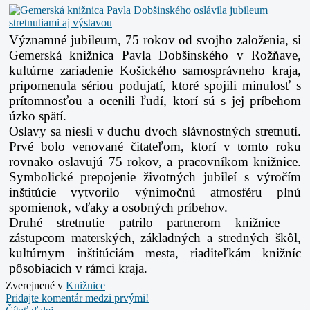
Významné jubileum, 75 rokov od svojho založenia, si
Gemerská knižnica Pavla Dobšinského v Rožňave,
kultúrne zariadenie Košického samosprávneho kraja,
pripomenula sériou podujatí, ktoré spojili minulosť s
prítomnosťou a ocenili ľudí, ktorí sú s jej príbehom
úzko spätí.
Oslavy sa niesli v duchu dvoch slávnostných stretnutí.
Prvé bolo venované čitateľom, ktorí v tomto roku
rovnako oslavujú 75 rokov, a pracovníkom knižnice.
Symbolické prepojenie životných jubileí s výročím
inštitúcie vytvorilo výnimočnú atmosféru plnú
spomienok, vďaky a osobných príbehov.
Druhé stretnutie patrilo partnerom knižnice –
zástupcom materských, základných a stredných škôl,
kultúrnym inštitúciám mesta, riaditeľkám knižníc
pôsobiacich v rámci kraja.
Zverejnené v
Knižnice
Pridajte komentár medzi prvými!