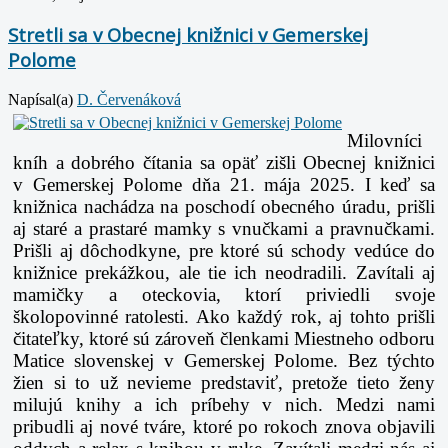
Stretli sa v Obecnej knižnici v Gemerskej
Polome
Napísal(a)
D. Červenáková
Milovníci
kníh a dobrého čítania sa opäť zišli Obecnej knižnici
v Gemerskej Polome dňa 21. mája 2025. I keď sa
knižnica nachádza na poschodí obecného úradu, prišli
aj staré a prastaré mamky s vnučkami a pravnučkami.
Prišli aj dôchodkyne, pre ktoré sú schody vedúce do
knižnice prekážkou, ale tie ich neodradili. Zavítali aj
mamičky a oteckovia, ktorí priviedli svoje
školopovinné ratolesti. Ako každý rok, aj tohto prišli
čitateľky, ktoré sú zároveň členkami Miestneho odboru
Matice slovenskej v Gemerskej Polome. Bez týchto
žien si to už nevieme predstaviť, pretože tieto ženy
milujú knihy a ich príbehy v nich. Medzi nami
pribudli aj nové tváre, ktoré po rokoch znova objavili