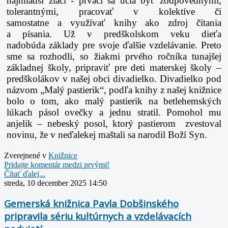
najmladší
žiaci - prváci sa učia byť zodpovednými,
tolerantnými, pracovať v kolektíve či
samostatne
a využívať knihy ako zdroj čítania
a písania. Už v predškolskom veku dieťa
nadobúda
základy pre svoje ďalšie vzdelávanie. Preto
sme sa rozhodli, so žiakmi prvého ročníka
tunajšej
základnej školy, pripraviť pre deti materskej školy –
predškolákov v našej obci
divadielko. Divadielko pod
názvom „Malý pastierik“, podľa knihy z našej knižnice
bolo
o tom, ako malý pastierik na betlehemských
lúkach pásol ovečky a jednu stratil. Pomohol mu
a
njelik – nebeský posol, ktorý pastierom zvestoval
novinu, že v neďalekej maštali sa narodil
Boží Syn.
Zverejnené v
Knižnice
Pridajte komentár medzi prvými!
Čítať ďalej...
streda, 10 december 2025 14:50
Gemerská knižnica Pavla Dobšinského
pripravila sériu kultúrnych a vzdelávacích