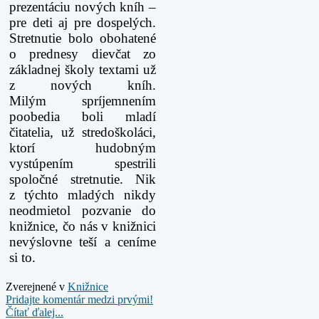
prezentáciu nových kníh –
pre deti aj pre dospelých.
Stretnutie
bolo obohatené
o prednesy dievčat zo
základnej školy textami už
z nových kníh.
Milým
spríjemnením
poobedia boli mladí
čitatelia, už stredoškoláci,
ktorí hudobným
vystúpením
spestrili
spoločné stretnutie. Nik
z týchto mladých nikdy
neodmietol pozvanie do
knižnice, čo
nás v knižnici
nevýslovne teší a ceníme
si to.
Zverejnené v
Knižnice
Pridajte komentár medzi prvými!
Čítať ďalej...