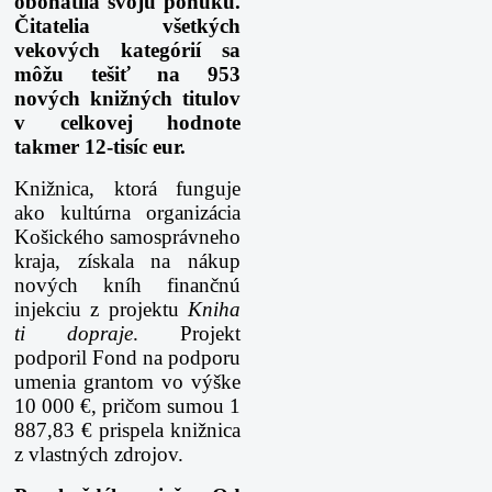
obohatila svoju ponuku.
Čitatelia všetkých
vekových kategórií sa
môžu tešiť na 953
nových knižných titulov
v celkovej hodnote
takmer 12-tisíc eur.
Knižnica, ktorá funguje
ako kultúrna organizácia
Košického samosprávneho
kraja, získala na nákup
nových kníh finančnú
injekciu z projektu
Kniha
ti dopraje
. Projekt
podporil Fond na podporu
umenia grantom vo výške
10 000 €, pričom sumou 1
887,83 € prispela knižnica
z vlastných zdrojov.