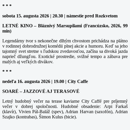
* * *
sobota 15. augusta 2026 | 20.30 | námestie pred Rozkvetom
LETNÉ KINO – Bláznivý Marsupilami (Francúzsko, 2026, 99
min)
Legendárny tvor s nekonečne dlhým chvostom prichádza na plátno
v rodinnej dobrodružnej komédii plnej akcie a humoru. Keď sa jeho
tajomný svet stretne s ľudskou zvedavosťou, začína sa divoká jazda
naprieč džungľou. Exotické prostredie, svižné tempo a zábava pre
malých aj veľkých divákov.
* * *
nedeľa 16. augusta 2026 | 19.00 | City Caffe
SOARÉ – JAZZOVÉ AJ TERASOVÉ
Letný hudobný večer na terase kaviarne City Caffé pre príjemný
večer v dobrej spoločnosti. Hudobné obsadenie: Arpi Farkaš
(klavír), Vivien Pál-Baláž (spev), Adrian Harvan (saxofón), Adrian
Szajko (kontrabas), Šimon Kulus (bicie).