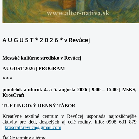
A U G U S T * 2 0 2 6 * v Revúcej
Mestské kultúrne stredisko v Revúcej
AUGUST 2026 | PROGRAM
* * *
pondelok a utorok 4. a 5. augusta 2026 | 9.00 – 15.00 | MsKS,
KrosCraft
TUFTINGOVÝ DENNÝ TÁBOR
Kreatívne textilné centrum v Revúcej usporiada najrozličnejšie
aktivity pre deti, dospelých aj celé rodiny. Info: 0908 631 879
|
Ďalšie termíny a témy: