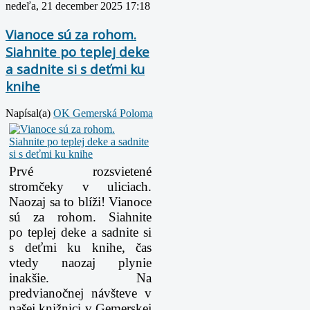
nedeľa, 21 december 2025 17:18
Vianoce sú za rohom.
Siahnite po teplej deke
a sadnite si s deťmi ku
knihe
Napísal(a)
OK Gemerská Poloma
Prvé rozsvietené
stromčeky v uliciach.
Naozaj sa to blíži! Vianoce
sú za rohom. Siahnite
po teplej deke a sadnite si
s deťmi ku knihe, čas
vtedy naozaj plynie
inakšie. Na
predvianočnej návšteve v
našej knižnici v Gemerskej