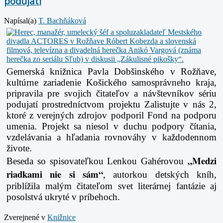
podujatí
Napísal(a)
T. Bachňáková
Gemerská knižnica Pavla Dobšinského v Rožňave,
kultúrne zariadenie Košického
samosprávneho kraja,
pripravila pre svojich čitateľov a návštevníkov sériu
podujatí
prostredníctvom projektu Zalistujte v nás 2,
ktoré z verejných zdrojov podporil Fond na
podporu
umenia. Projekt sa niesol v duchu podpory čítania,
vzdelávania a hľadania
rovnováhy v každodennom
živote.
„Medzi
Beseda so spisovateľkou Lenkou Gahérovou
riadkami nie si sám“
, autorkou
detských kníh,
priblížila malým čitateľom svet literárnej fantázie aj
posolstvá ukryté v
príbehoch.
Zverejnené v
Knižnice