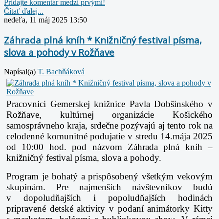
Pridajte komentár medzi prvými!
Čítať ďalej...
nedeľa, 11 máj 2025 13:50
Záhrada plná kníh * Knižničný festival písma,
slova a pohody v Rožňave
Napísal(a)
T. Bachňáková
Pracovníci Gemerskej knižnice Pavla Dobšinského v
Rožňave, kultúrnej organizácie Košického
samosprávneho kraja, srdečne pozývajú aj tento rok na
celodenné komunitné podujatie v stredu 14.mája 2025
od 10:00 hod. pod názvom Záhrada plná kníh –
knižničný festival písma, slova a pohody.
Program je bohatý a prispôsobený všetkým vekovým
skupinám. Pre najmenších návštevníkov budú
v dopoludňajších i popoludňajších hodinách
pripravené detské aktivity v podaní animátorky Kitty