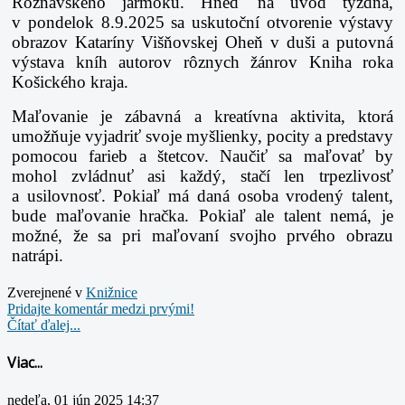
Rožňavského jarmoku. Hneď na úvod týždňa,
v pondelok 8.9.2025 sa uskutoční otvorenie výstavy
obrazov Kataríny Višňovskej Oheň v duši a putovná
výstava kníh autorov rôznych žánrov Kniha roka
Košického kraja.
Maľovanie je zábavná a kreatívna aktivita, ktorá
umožňuje vyjadriť svoje myšlienky, pocity a predstavy
pomocou farieb a štetcov. Naučiť sa maľovať by
mohol zvládnuť asi každý, stačí len trpezlivosť
a usilovnosť. Pokiaľ má daná osoba vrodený talent,
bude maľovanie hračka. Pokiaľ ale talent nemá, je
možné, že sa pri maľovaní svojho prvého obrazu
natrápi.
Zverejnené v
Knižnice
Pridajte komentár medzi prvými!
Čítať ďalej...
Viac...
nedeľa, 01 jún 2025 14:37