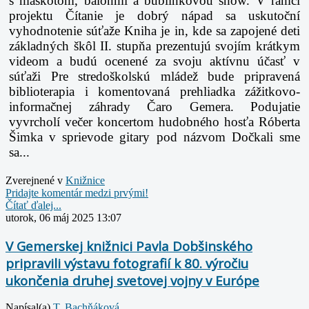
s maskotom, balónmi a bublinkovou show. V rámci
projektu Čítanie je dobrý nápad sa uskutoční
vyhodnotenie súťaže Kniha je in, kde sa zapojené deti
základných škôl II. stupňa prezentujú svojím krátkym
videom a budú ocenené za svoju aktívnu účasť v
súťaži Pre stredoškolskú mládež bude pripravená
biblioterapia i komentovaná prehliadka zážitkovo-
informačnej záhrady Čaro Gemera. Podujatie
vyvrcholí večer koncertom hudobného hosťa Róberta
Šimka v sprievode gitary pod názvom Dočkali sme
sa...
Zverejnené v
Knižnice
Pridajte komentár medzi prvými!
Čítať ďalej...
utorok, 06 máj 2025 13:07
V Gemerskej knižnici Pavla Dobšinského
pripravili výstavu fotografií k 80. výročiu
ukončenia druhej svetovej vojny v Európe
Napísal(a)
T. Bachňáková