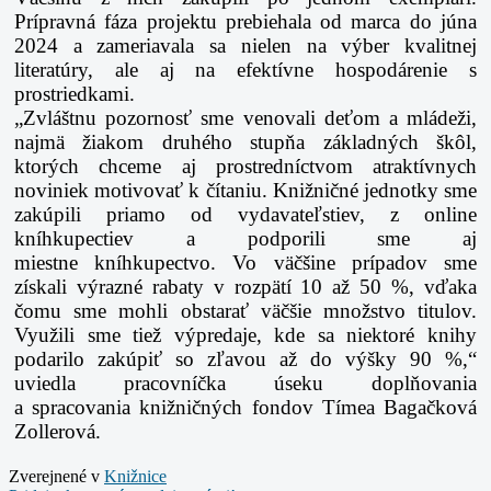
Prípravná fáza projektu prebiehala od marca do júna
2024 a
zameriavala sa nielen na výber kvalitnej
literatúry, ale aj na efektívne hospodárenie s
prostriedkami.
„Zvláštnu pozornosť sme venovali deťom a mládeži,
najmä žiakom druhého stupňa základných
škôl,
ktorých chceme aj prostredníctvom atraktívnych
noviniek motivovať k čítaniu. Knižničné jednotky
sme
zakúpili priamo od vydavateľstiev, z online
kníhkupectiev a podporili sme aj
miestne
kníhkupectvo. Vo väčšine prípadov sme
získali výrazné rabaty v rozpätí 10 až 50 %, vďaka
čomu sme
mohli obstarať väčšie množstvo titulov.
Využili sme tiež výpredaje, kde sa niektoré knihy
podarilo
zakúpiť so zľavou až do výšky 90 %,“
uviedla pracovníčka úseku doplňovania
a spracovania
knižničných fondov Tímea Bagačková
Zollerová.
Zverejnené v
Knižnice