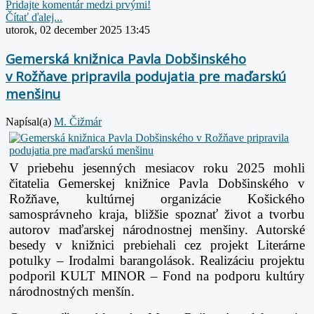
Pridajte komentár medzi prvými!
Čítať ďalej...
utorok, 02 december 2025 13:45
Gemerská knižnica Pavla Dobšinského
v Rožňave pripravila podujatia pre maďarskú
menšinu
Napísal(a)
M. Čižmár
V priebehu jesenných mesiacov roku 2025 mohli
čitatelia Gemerskej knižnice Pavla Dobšinského v
Rožňave, kultúrnej organizácie Košického
samosprávneho kraja, bližšie spoznať život a tvorbu
autorov maďarskej národnostnej menšiny. Autorské
besedy v knižnici prebiehali cez projekt Literárne
potulky – Irodalmi barangolások. Realizáciu projektu
podporil KULT MINOR – Fond na podporu kultúry
národnostných menšín.