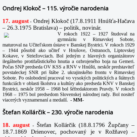
Ondrej Klokoč – 115. výročie narodenia
17. august
Ondrej Klokoč (17.8.1911 Hnúšťa-Hačava
-
– 26.3.1975 Bratislava) – politik, novinár.
V rokoch 1922 – 1927 študoval na
gymnáziu v Rimavskej Sobote,
maturoval na Učiteľskom ústave v Banskej Bystrici. V rokoch 1929
– 1944 pôsobil ako učiteľ v Hrušove, Ostranoch, Liptovskej
Kokave, v Striežovciach. Bol jedným z hlavných organizátorov
ilegálneho protifašistického hnutia a ozbrojeného boja na Gemeri.
Počas SNP predseda OV KSS a RNV v Hnúšti, neskôr predstaviteľ
povstaleckej SNR pri štábe 2. ukrajinského frontu v Rimavskej
Sobote. Po oslobodení pracoval vo vysokých politických a štátnych
funkciách v oblasti školstva a kultúry ako predseda KNV v Banskej
Bystrici, neskôr 1958 – 1968 bol šéfredaktorom Pravdy. V rokoch
1968 – 1975 bol predsedom Slovenskej národnej rady. Bol nositeľ
viacerých vyznamenaní a medailí.
-
MM-
Štefan Kollárčik – 230. výročie narodenia
18. august
Štefan Kollárčik (18.8.1796 Župčany –
-
18.7.1869 Drienovec, pochovaný je v Rožňave) –