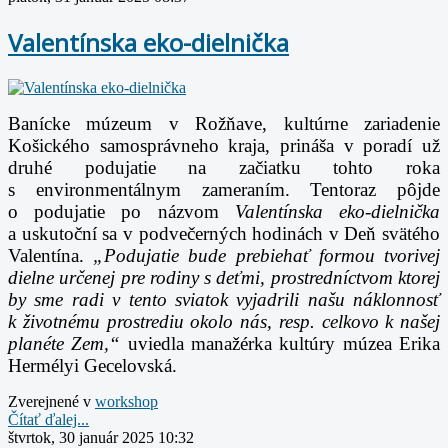
Valentínska eko-dielnička
Banícke múzeum v Rožňave, kultúrne zariadenie
Košického samosprávneho kraja, prináša v poradí už
druhé podujatie na začiatku tohto roka
s environmentálnym zameraním. Tentoraz pôjde
o podujatie po názvom
Valentínska eko-dielnička
a uskutoční sa v podvečerných hodinách v Deň svätého
Valentína.
„Podujatie bude prebiehať formou tvorivej
dielne určenej pre rodiny s deťmi, prostredníctvom ktorej
by sme radi v tento sviatok vyjadrili našu náklonnosť
k životnému prostrediu okolo nás, resp. celkovo k našej
planéte Zem,“
uviedla manažérka kultúry múzea Erika
Hermélyi Gecelovská.
Zverejnené v
workshop
Čítať ďalej...
štvrtok, 30 január 2025 10:32