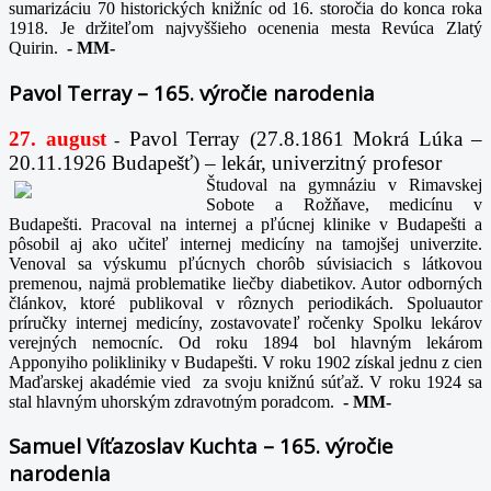
sumarizáciu 70 historických knižníc od 16. storočia do konca roka
1918. Je držiteľom najvyššieho ocenenia mesta Revúca Zlatý
Quirin.
-
MM-
Pavol Terray – 165. výročie narodenia
27. august
Pavol Terray
(27.8.1861 Mokrá Lúka –
-
20.11.1926 Budapešť) – lekár, univerzitný profesor
Študoval na gymnáziu v Rimavskej
Sobote a Rožňave, medicínu v
Budapešti. Pracoval na internej a pľúcnej klinike v Budapešti a
pôsobil aj ako učiteľ internej medicíny na tamojšej univerzite.
Venoval sa výskumu pľúcnych chorôb súvisiacich s látkovou
premenou, najmä problematike liečby diabetikov. Autor odborných
článkov, ktoré publikoval v rôznych periodikách. Spoluautor
príručky internej medicíny, zostavovateľ ročenky Spolku lekárov
verejných nemocníc. Od roku 1894 bol hlavným lekárom
Apponyiho polikliniky v Budapešti. V roku 1902 získal jednu z cien
Maďarskej akadémie vied za svoju knižnú súťaž. V roku 1924 sa
stal hlavným uhorským zdravotným poradcom.
-
MM-
Samuel Víťazoslav Kuchta – 165. výročie
narodenia