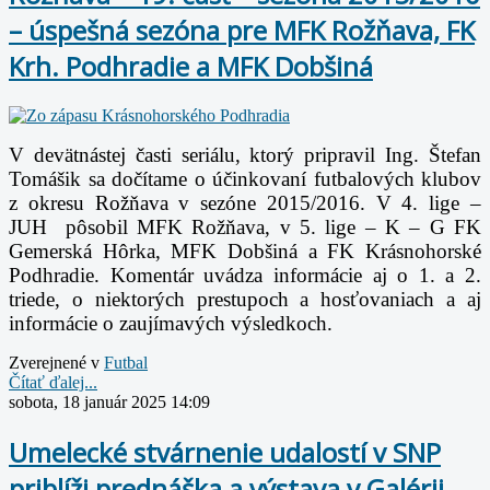
– úspešná sezóna pre MFK Rožňava, FK
Krh. Podhradie a MFK Dobšiná
V devätnástej časti seriálu, ktorý pripravil Ing. Štefan
Tomášik sa dočítame o účinkovaní futbalových klubov
z okresu Rožňava v sezóne 2015/2016. V 4. lige –
JUH pôsobil MFK Rožňava, v 5. lige – K – G FK
Gemerská Hôrka, MFK Dobšiná a FK Krásnohorské
Podhradie. Komentár uvádza informácie aj o 1. a 2.
triede, o niektorých prestupoch a hosťovaniach a aj
informácie o zaujímavých výsledkoch.
Zverejnené v
Futbal
Čítať ďalej...
sobota, 18 január 2025 14:09
Umelecké stvárnenie udalostí v SNP
priblíži prednáška a výstava v Galérii