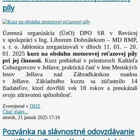
píly
Územná organizácia (ÚzO) DPO SR v Revúcej
v spolupráci s Ing. Liborom Dohnálekom – MD RMP,
s. r. o. Jablonica zorganizovali v dňoch 11. 01. – 20.
01. 2025
kurz na obsluhu motorovej
reťazovej píly
pri
j
ej činnosti.
Kurz prebiehal v priestoroch Kaštieľa
Coburgovcov v Jelšave, praktická časť v lese Mestských
lesov Jelšava nad Záhradkárskou osadou
v Jelšave.
Základného kurzu sa zúčastnilo 14
žiadateľov, ktorí dovŕšili vek 18 rokov a preukázali
svoju zdravotnú spôsobilosť.
Zverejnené v
DHZ
Čítať ďalej...
utorok, 21 január 2025 17:16
Pozvánka na slávnostné odovzdávanie