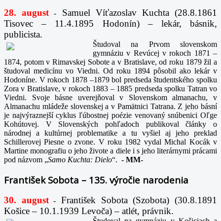
28. august
Samuel Víťazoslav Kuchta (28.8.1861
-
Tisovec – 11.4.1895 Hodonín) – lekár, básnik,
publicista.
Študoval na Prvom slovenskom
gymnáziu v Revúcej v rokoch 1871 –
1874, potom v Rimavskej Sobote a v Bratislave, od roku 1879 žil a
študoval medicínu vo Viedni. Od roku 1894 pôsobil ako lekár v
Hodoníne. V rokoch 1878 –1879 bol predseda študentského spolku
Zora v Bratislave, v rokoch 1883 – 1885 predseda spolku Tatran vo
Viedni. Svoje básne uverejňoval v Slovenskom almanachu, v
Almanachu mládeže slovenskej a v Pamätnici Tatrana. Z jeho básní
je najvýraznejší cyklus ľúbostnej poézie venovaný snúbenici Oľge
Kohútovej. V Slovenských pohľadoch publikoval články o
národnej a kultúrnej problematike a tu vyšiel aj jeho preklad
Schillerovej Piesne o zvone. V roku 1982 vydal Michal Kocák v
Martine monografiu o jeho živote a diele i s jeho literárnymi prácami
pod názvom „
Samo Kuchta: Dielo
“.
-
MM-
František Sobota – 135. výročie narodenia
30. august
František Sobota (Szobota) (30.8.1891
-
Košice – 10.1.1939 Levoča) – atlét, právnik.
Študoval na gymnáziu v Košiciach a