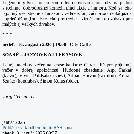
Legendárny tvor s nekonečne dlhým chvostom prichádza na plátno
v rodinnej dobrodružnej komédii plnej akcie a humoru. Keď sa jeho
tajomný svet stretne s ľudskou zvedavosťou, začína sa divoká jazda
naprieč džungľou. Exotické prostredie, svižné tempo a zábava pre
malých aj veľkých divákov.
* * *
nedeľa 16. augusta 2026 | 19.00 | City Caffe
SOARÉ – JAZZOVÉ AJ TERASOVÉ
Letný hudobný večer na terase kaviarne City Caffé pre príjemný
večer v dobrej spoločnosti. Hudobné obsadenie: Arpi Farkaš
(klavír), Vivien Pál-Baláž (spev), Adrian Harvan (saxofón), Adrian
Szajko (kontrabas), Šimon Kulus (bicie).
Juraj Genčanský
január 2025
Prihláste sa k odberu tohto RSS kanála
piatok, 31 január 2025 08:37