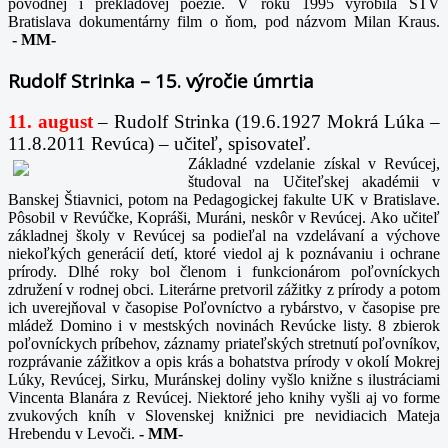
pôvodnej i prekladovej poézie. V roku 1995 vyrobila STV
Bratislava dokumentárny film o ňom, pod názvom Milan Kraus.
-
MM-
Rudolf Strinka – 15. výročie úmrtia
11. august
– Rudolf Strinka (19.6.1927 Mokrá Lúka –
11.8.2011 Revúca) – učiteľ, spisovateľ.
Základné vzdelanie získal v Revúcej,
študoval na Učiteľskej akadémii v
Banskej Štiavnici, potom na Pedagogickej fakulte UK v Bratislave.
Pôsobil v Revúčke, Kopráši, Muráni, neskôr v Revúcej. Ako učiteľ
základnej školy v Revúcej sa podieľal na vzdelávaní a výchove
niekoľkých generácií detí, ktoré viedol aj k poznávaniu i ochrane
prírody. Dlhé roky bol členom i funkcionárom poľovníckych
združení v rodnej obci. Literárne pretvoril zážitky z prírody a potom
ich uverejňoval v časopise Poľovníctvo a rybárstvo, v časopise pre
mládež Domino i v mestských novinách Revúcke listy. 8 zbierok
poľovníckych príbehov, záznamy priateľských stretnutí poľovníkov,
rozprávanie zážitkov a opis krás a bohatstva prírody v okolí Mokrej
Lúky, Revúcej, Sirku, Muránskej doliny vyšlo knižne s ilustráciami
Vincenta Blanára z Revúcej. Niektoré jeho knihy vyšli aj vo forme
zvukových kníh v Slovenskej knižnici pre nevidiacich Mateja
Hrebendu v Levoči.
-
MM-