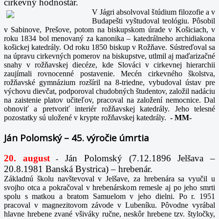
cirkevný hodnostár.
V Jágri absolvoval štúdium filozofie a v
Budapešti vyštudoval teológiu. Pôsobil
v Sabinove, Prešove, potom na biskupskom úrade v Košiciach, v
roku 1834 bol menovaný za kanonika – katedrálneho archidiakona
košickej katedrály. Od roku 1850 biskup v Rožňave. Sústreďoval sa
na úpravu cirkevných pomerov na biskupstve, utlmil aj maďarizačné
snahy v rožňavskej diecéze, kde Slováci v cirkevnej hierarchii
zaujímali rovnocenné postavenie. Mecén cirkevného školstva,
rožňavské gymnázium rozšíril na 8-triedne, vybudoval ústav pre
výchovu dievčat, podporoval chudobných študentov, založil nadáciu
na zaistenie platov učiteľov, pracoval na založení nemocnice. Dal
obnoviť a pretvoriť interiér rožňavskej katedrály. Jeho telesné
pozostatky sú uložené v krypte rožňavskej katedrály.
-
MM-
Ján Polomský – 45. výročie úmrtia
20. august
Ján Polomský (7.12.1896 Jelšava –
-
20.8.1981 Banská Bystrica) – hrebenár.
Základnú školu navštevoval v Jelšave, za hrebenára sa vyučil u
svojho otca a pokračoval v hrebenárskom remesle aj po jeho smrti
spolu s matkou a bratom Samuelom v jeho dielni. Po r. 1951
pracoval v magnezitovom závode v Lubeníku. Pôvodne vyrábal
hlavne hrebene zvané všiváky ručne, neskôr hrebene tzv. štyločky,