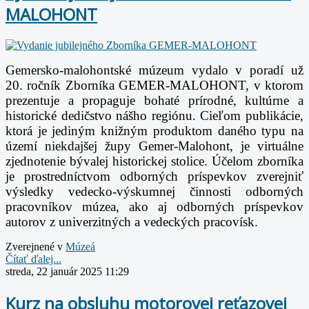
MALOHONT
Gemersko-malohontské múzeum vydalo v poradí už
20. ročník Zborníka GEMER-MALOHONT, v ktorom
prezentuje a propaguje bohaté prírodné, kultúrne a
historické dedičstvo nášho regiónu. Cieľom publikácie,
ktorá je jediným knižným produktom daného typu na
území niekdajšej župy Gemer-Malohont, je virtuálne
zjednotenie bývalej historickej stolice. Účelom zborníka
je prostredníctvom odborných príspevkov zverejniť
výsledky vedecko-výskumnej činnosti odborných
pracovníkov múzea, ako aj odborných príspevkov
autorov z univerzitných a vedeckých pracovísk.
Zverejnené v
Múzeá
Čítať ďalej...
streda, 22 január 2025 11:29
Kurz na obsluhu motorovej reťazovej