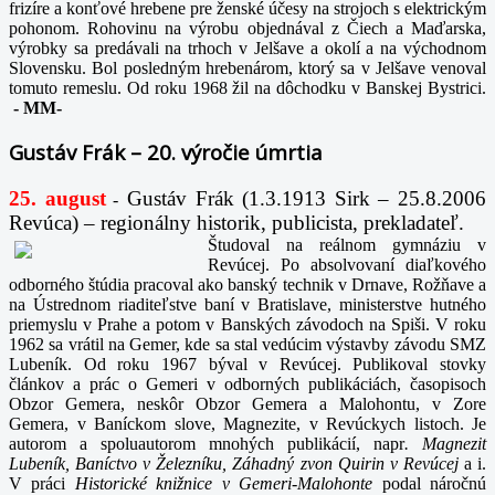
frizíre a konťové hrebene pre ženské účesy na strojoch s elektrickým
pohonom. Rohovinu na výrobu objednával z Čiech a Maďarska,
výrobky sa predávali na trhoch v Jelšave a okolí a na východnom
Slovensku. Bol posledným hrebenárom, ktorý sa v Jelšave venoval
tomuto remeslu. Od roku 1968 žil na dôchodku v Banskej Bystrici.
-
MM-
Gustáv Frák – 20. výročie úmrtia
25. august
Gustáv Frák
(1.3.1913 Sirk – 25.8.2006
-
Revúca) – regionálny historik, publicista, prekladateľ.
Študoval na reálnom gymnáziu v
Revúcej. Po absolvovaní diaľkového
odborného štúdia pracoval ako banský technik v Drnave, Rožňave a
na Ústrednom riaditeľstve baní v Bratislave, ministerstve hutného
priemyslu v Prahe a potom v Banských závodoch na Spiši. V roku
1962 sa vrátil na Gemer, kde sa stal vedúcim výstavby závodu SMZ
Lubeník. Od roku 1967 býval v Revúcej. Publikoval stovky
článkov a prác o Gemeri v odborných publikáciách, časopisoch
Obzor Gemera, neskôr Obzor Gemera a Malohontu, v Zore
Gemera, v Baníckom slove, Magnezite, v Revúckych listoch. Je
autorom a spoluautorom mnohých publikácií, napr
. Magnezit
Lubeník, Baníctvo v Železníku, Záhadný zvon Quirin v Revúcej
a i.
V práci
Historické knižnice v Gemeri-Malohonte
podal náročnú