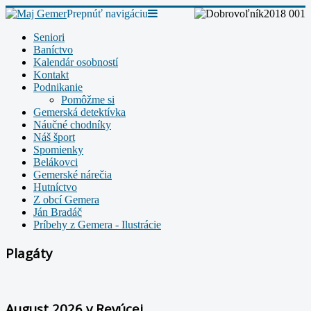
Prepnúť navigáciu
Seniori
Baníctvo
Kalendár osobností
Kontakt
Podnikanie
Pomôžme si
Gemerská detektívka
Náučné chodníky
Náš šport
Spomienky
Belákovci
Gemerské nárečia
Hutníctvo
Z obcí Gemera
Ján Bradáč
Príbehy z Gemera - Ilustrácie
Plagáty
August 2026 v Revúcej