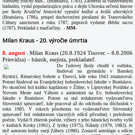
Nábožný zvučný hlas...
(Bratislava, 1783). Zaoberal sa vlastivedným
bádaním, vydal popularizujúcu prácu z dejín Uhorska určenú hlavne
pre školy
Kratičné historické vypsání knížat a králů uherských
(Bratislava, 1786), prispel duchovnými piesňami do Tranovského
Cithary sanctorum z roku 1787, pripravil vydanie
Biblia sacra
(1787). Prekladal z maďarčiny.
-
MM-
Milan Kraus - 20. výročie úmrtia
8. august
Milan Kraus (20.8.1924 Tisovec – 8.8.2006
-
Prievidza) – básnik, esejista, prekladateľ.
Do ľudovej školy chodil v rodisku,
študoval na gymnáziu v Banskej
Bystrici, Rimavskej Sobote a Tisovci, kde roku 1943 zmaturoval.
Potom študoval na Evanjelickej bohosloveckej fakulte v Bratislave.
Po skončení bol krátko kaplánom v Žiline, v Liptovskej Porúbke a
Novom Meste nad Váhom a asistentom na Ev. bohosloveckej
fakulte v Bratislave. Potom sa stal redaktorom vydavateľstva
Slovenský spisovateľ, kde pracoval až do odchodu na dôchodok v
roku 1985. V rokoch pôsobenia vo vydavateľstve Slovenský
spisovateľ bol redaktorom viacerých edícií pôvodnej i preloženej
poézie. Vydal 9 zbierok poézie, výbery z jeho básnickej tvorby vyšli
v knihách Kroky (1961), Z lyriky (1975), Nálady (1979, 1983). Je
tiež autorom knihy esejí Zábery (1980). Zostavil antológie a edície