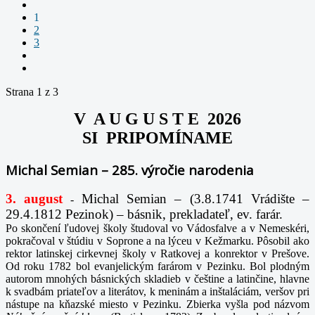
1
2
3
Strana 1 z 3
V A U G U S T E 2026
SI PRIPOMÍNAME
Michal Semian – 285. výročie narodenia
3. august
Michal Semian – (3.8.1741 Vrádište –
-
29.4.1812 Pezinok) – básnik, prekladateľ, ev. farár.
Po skončení ľudovej školy študoval vo Vádosfalve a v Nemeskéri,
pokračoval v štúdiu v Soprone a na lýceu v Kežmarku. Pôsobil ako
rektor latinskej cirkevnej školy v Ratkovej a konrektor v Prešove.
Od roku 1782 bol evanjelickým farárom v Pezinku. Bol plodným
autorom mnohých básnických skladieb v češtine a latinčine, hlavne
k svadbám priateľov a literátov, k meninám a inštaláciám, veršov pri
nástupe na kňazské miesto v Pezinku. Zbierka vyšla pod názvom