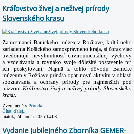
Kráľovstvo živej a neživej prírody
Slovenského krasu
Zamestnanci Baníckeho múzea v Rožňave, kultúrneho
zariadenia Košického samosprávneho kraja, si čoraz viac
uvedomujú nevyhnutnosť environmentálnej výchovy
a vzdelávania a rovnako svoje dôležité postavenie pri
ich poskytovaní. Najmä z tohto dôvodu Banícke
múzeum v Rožňave prináša opäť novú aktivitu v oblasti
spoznávania a ochrany prírody pre najmenších pod
názvom
Kráľovstvo živej a neživej prírody Slovenského
krasu.
Zverejnené v
Prí­roda
Čítať ďalej...
piatok, 24 január 2025 14:03
Vydanie jubilejného Zborníka GEMER-